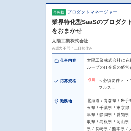
プロダクトマネージャー
再掲載
業界特化型SaaSのプロダ
をおまかせ
太陽工業株式会社
英語力不問
土日祝休み
太陽工業株式会社に在
仕事内容
ループのIT企業の経営
必須
＜必須要件＞ 
応募資格
フルス…
北海道 / 青森県 / 岩手県
勤務地
玉県 / 千葉県 / 東京都 
阜県 / 静岡県 / 愛知県 
取県 / 島根県 / 岡山県 
県 / 長崎県 / 熊本県 /