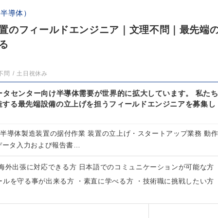
・半導体）
置のフィールドエンジニア｜文理不問｜最先端
る
不問
土日祝休み
ータセンター向け半導体需要が世界的に拡大しています。 私た
造する最先端設備の立上げを担うフィールドエンジニアを募集し
 半導体製造装置の据付作業 装置の立上げ・スタートアップ業務 動
 データ入力および報告書…
・海外出張に対応できる方 日本語でのコミュニケーションが可能な方
ールを守る事が出来る方 ・素直に学べる方 ・技術職に挑戦したい方