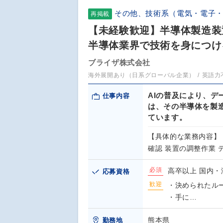
その他、技術系（電気・電子
再掲載
【未経験歓迎】半導体製造装
半導体業界で技術を身につけ
ブライザ株式会社
海外展開あり（日系グローバル企業）
英語力
AIの普及により、デ
仕事内容
は、その半導体を製
ています。
【具体的な業務内容】
確認 装置の調整作業
必須
高卒以上 国内
応募資格
歓迎
・決められたル
・手に…
熊本県
勤務地