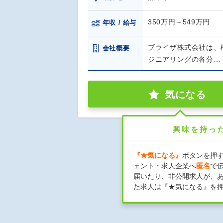
350万円～549万円
年収 / 給与
ブライザ株式会社は、
会社概要
ジニアリングの各分…
気になる
興味を持っ
『★気になる』
ボタンを押
ェント・求人企業へ
匿名
で
届いたり、非公開求人が、
た求人は『★気になる』を