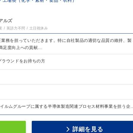
・工場長（化学・素材・食品・衣料）
アルズ
業
英語力不問
土日祝休み
証業務を担っていただきます。特に自社製品の適切な品質の維持、製
満足度向上への貢献…
グラウンドをお持ちの方
フイルムグループに属する半導体製造関連プロセス材料事業を担う企
詳細を見る