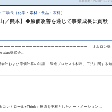
掲載期間：26/08/06～26/
・工場長（化学・素材・食品・衣料）
山／熊本】◆原価改善を通じて事業成長に貢献
ーーーーーーーーーーーーーーーーーーーーーーーーー 「オムロン株
atas株式会…
管理会計および原価計算の知識 ・製造プロセスや材料、工法に関する
コントロール+Think」技術を中核としたオートメーション…