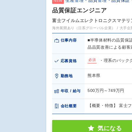
生産管理・品質管理・品質保証
NEW
品質保証エンジニア
富士フイルムエレクトロニクスマテリ
海外展開あり（日系グローバル企業）
大手企
■半導体材料の品質保
仕事内容
品品質改善による顧客
必須
・理系のバック
応募資格
熊本県
勤務地
500万円～749万円
年収 / 給与
【概要・特徴】 富士
会社概要
気になる