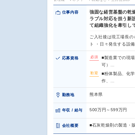
強固な経営基盤の乾
仕事内容
ラブル対応を担う新
て組織強化を牽引し
ご入社後は現工場長の
ト ・日々発生する設
必須
■製造業での現
応募資格
可）…
歓迎
■粉体製品、化
作、…
熊本県
勤務地
500万円～599万円
年収 / 給与
■石灰乾燥剤の製造・
会社概要