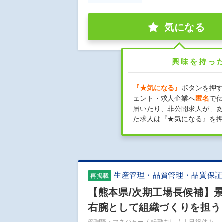
気になる
興味を持っ
『★気になる』
ボタンを押
ェント・求人企業へ
匿名
で
届いたり、非公開求人が、
た求人は『★気になる』を
生産管理・品質管理・品質保
再掲載
【熊本県/次期工場長候補】
右腕として組織づくりを担う
管理職・マネジャー
転勤なし
土日祝休み