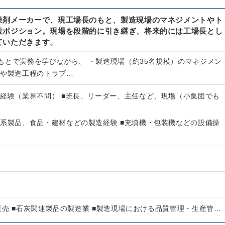
燥剤メーカーで、現工場長のもと、製造現場のマネジメントやト
設ポジション。現場を段階的に引き継ぎ、将来的には工場長とし
ていただきます。
もとで実務を学びながら、 ・製造現場（約35名規模）のマネジメン
備や製造工程のトラブ…
場経験（業界不問） ■班長、リーダー、主任など、現場（小集団でも
学系製品、食品・建材などの製造経験 ■充填機・包装機などの設備操
販売 ■石灰関連製品の製造業 ■製造現場における品質管理・生産管…