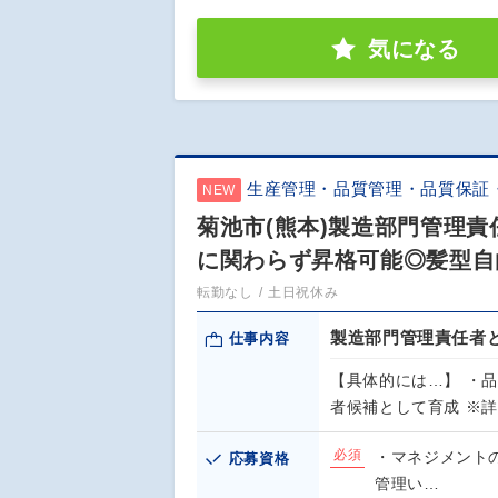
気になる
生産管理・品質管理・品質保証
NEW
菊池市(熊本)製造部門管理
に関わらず昇格可能◎髪型自
転勤なし
土日祝休み
製造部門管理責任者
仕事内容
【具体的には…】 ・品
者候補として育成 ※
必須
・マネジメント
応募資格
管理い…