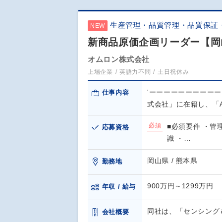
生産管理・品質管理・品質保証
NEW
新商品原価企画リーダー【岡
オムロン株式会社
上場企業
英語力不問
土日祝休み
'ーーーーーーーーー
仕事内容
式会社」に在籍し、「Ar
必須
■必須要件 ・
応募資格
識 ・…
岡山県 / 熊本県
勤務地
900万円～1299万円
年収 / 給与
同社は、「センシング＆
会社概要