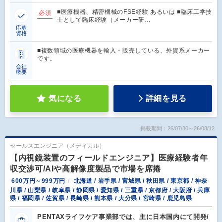
■医療機器、精密機械のFSE経験 あるいは ■臨床工学技
必須
士として臨床経験（メーカー研…
応募
資格
■複数領域の医療機器を輸入・販売している、外資系メーカー
です。
会社
概要
気になる
詳細を見る
掲載期間：26/07/30～26/08/12
セールスエンジニア（メディカル）
【内視鏡装置のフィールドエンジニア】医療経験者年
収交渉可/AIや高解像度製品で市場を席捲
600万円～999万円
北海道 / 岩手県 / 宮城県 / 秋田県 / 東京都 / 神奈
川県 / 山梨県 / 岐阜県 / 静岡県 / 愛知県 / 三重県 / 京都府 / 大阪府 / 兵庫
県 / 福岡県 / 佐賀県 / 長崎県 / 熊本県 / 大分県 / 宮崎県 / 鹿児島県
PENTAXライフケア事業部では、主に日本国内にて開発/