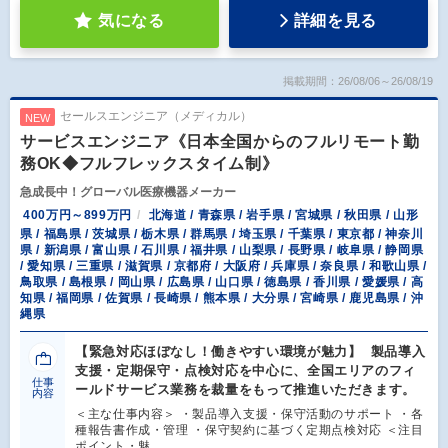
気になる
詳細を見る
掲載期間：26/08/06～26/08/19
セールスエンジニア（メディカル）
NEW
サービスエンジニア《日本全国からのフルリモート勤
務OK◆フルフレックスタイム制》
急成長中！グローバル医療機器メーカー
400万円～899万円
北海道 / 青森県 / 岩手県 / 宮城県 / 秋田県 / 山形
県 / 福島県 / 茨城県 / 栃木県 / 群馬県 / 埼玉県 / 千葉県 / 東京都 / 神奈川
県 / 新潟県 / 富山県 / 石川県 / 福井県 / 山梨県 / 長野県 / 岐阜県 / 静岡県
/ 愛知県 / 三重県 / 滋賀県 / 京都府 / 大阪府 / 兵庫県 / 奈良県 / 和歌山県 /
鳥取県 / 島根県 / 岡山県 / 広島県 / 山口県 / 徳島県 / 香川県 / 愛媛県 / 高
知県 / 福岡県 / 佐賀県 / 長崎県 / 熊本県 / 大分県 / 宮崎県 / 鹿児島県 / 沖
縄県
【緊急対応ほぼなし！働きやすい環境が魅力】 製品導入
支援・定期保守・点検対応を中心に、全国エリアのフィ
仕事
ールドサービス業務を裁量をもって推進いただきます。
内容
＜主な仕事内容＞ ・製品導入支援・保守活動のサポート ・各
種報告書作成・管理 ・保守契約に基づく定期点検対応 ＜注目
ポイント・魅…