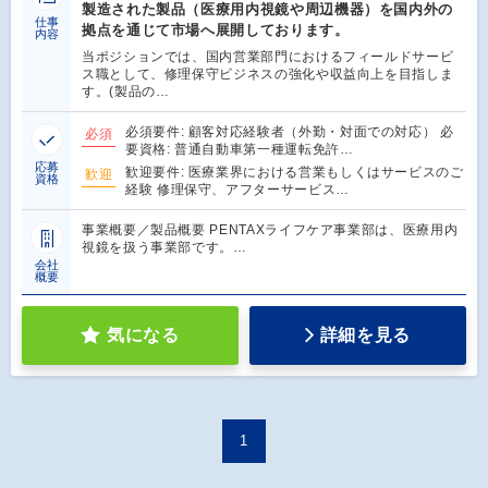
製造された製品（医療用内視鏡や周辺機器）を国内外の
仕事
拠点を通じて市場へ展開しております。
内容
当ポジションでは、国内営業部門におけるフィールドサービ
ス職として、修理保守ビジネスの強化や収益向上を目指しま
す。(製品の…
必須要件: 顧客対応経験者（外勤・対面での対応） 必
必須
要資格: 普通自動車第一種運転免許…
応募
歓迎要件: 医療業界における営業もしくはサービスのご
歓迎
資格
経験 修理保守、アフターサービス…
事業概要／製品概要 PENTAXライフケア事業部は、医療用内
視鏡を扱う事業部です。…
会社
概要
気になる
詳細を見る
1