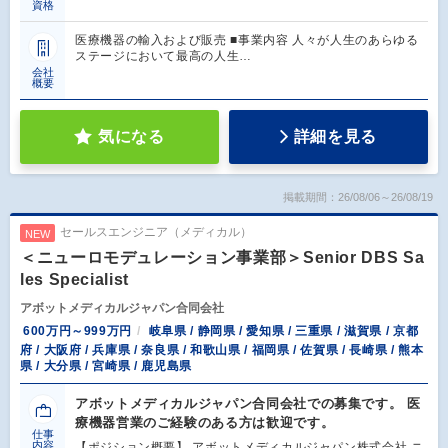
資格
医療機器の輸入および販売 ■事業内容 人々が人生のあらゆる
ステージにおいて最高の人生…
会社
概要
気になる
詳細を見る
掲載期間：26/08/06～26/08/19
セールスエンジニア（メディカル）
NEW
＜ニューロモデュレーション事業部＞Senior DBS Sa
les Specialist
アボットメディカルジャパン合同会社
600万円～999万円
岐阜県 / 静岡県 / 愛知県 / 三重県 / 滋賀県 / 京都
府 / 大阪府 / 兵庫県 / 奈良県 / 和歌山県 / 福岡県 / 佐賀県 / 長崎県 / 熊本
県 / 大分県 / 宮崎県 / 鹿児島県
アボットメディカルジャパン合同会社での募集です。 医
療機器営業のご経験のある方は歓迎です。
仕事
内容
【ポジション概要】 アボットメディカルジャパン株式会社 ニ