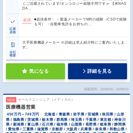
くご活躍されています/オンコロジー経験不問です≫ 【米NAS
DA…
■必須条件： ・製薬メーカーでMRの経験（CSOで経験
必須
も可） ・自動車免許をお持ちの…
応募
資格
大手医療機器メーカー ※詳細は求人紹介時にご案内いたしま
す。
会社
概要
気になる
詳細を見る
掲載期間：26/08/06～26/08/19
セールスエンジニア（メディカル）
NEW
医療機器営業
450万円～749万円
北海道 / 青森県 / 岩手県 / 宮城県 / 秋田県 / 山形
県 / 福島県 / 茨城県 / 栃木県 / 群馬県 / 埼玉県 / 千葉県 / 東京都 / 神奈川
県 / 新潟県 / 富山県 / 石川県 / 福井県 / 山梨県 / 長野県 / 岐阜県 / 静岡県
/ 愛知県 / 三重県 / 滋賀県 / 京都府 / 大阪府 / 兵庫県 / 奈良県 / 和歌山県 /