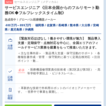
セールスエンジニア（メディカル）
NEW
サービスエンジニア《日本全国からのフルリモート勤
務OK◆フルフレックスタイム制》
急成長中！グローバル医療機器メーカー
400万円～899万円
福岡県 / 佐賀県 / 長崎県 / 熊本県 / 大分県 / 宮崎
県 / 鹿児島県 / 沖縄県
【緊急対応ほぼなし！働きやすい環境が魅力】 製品導入
支援・定期保守・点検対応を中心に、全国エリアのフィ
仕事
ールドサービス業務を裁量をもって推進いただきます。
内容
＜主な仕事内容＞ ・製品導入支援・保守活動のサポート ・各
種報告書作成・管理 ・保守契約に基づく定期点検対応 ＜注目
ポイント・魅…
・医療機器修理業責任技術者（第2区及び第3区） ・高
必須
等学校卒業以上 ・ビジネスレベル…
応募
資格
・革新的な技術で外科用ロボットのパイオニアメーカーで
す。 ・世界中で事業を展開し、…
会社
概要