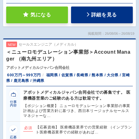
気になる
詳細を見る
掲載期間：26/08/06～26/08/19
セールスエンジニア（メディカル）
NEW
＜ニューロモデュレーション事業部＞Account Mana
ger （南九州エリア）
アボットメディカルジャパン合同会社
600万円～999万円
福岡県 / 佐賀県 / 長崎県 / 熊本県 / 大分県 / 宮崎
県 / 鹿児島県 / 沖縄県
アボットメディカルジャパン合同会社での募集です。 医
療機器営業のご経験のある方は歓迎です。
仕事
内容
【ポジション概要】 ニューロモデュレーション事業部の事業
計画および営業方針に基づき、西日本リージョナルセールス
マネジャーな…
【応募資格】 医療機器業界での営業経験 （インプラン
必須
ト医療機器業界での経験があれば…
応募