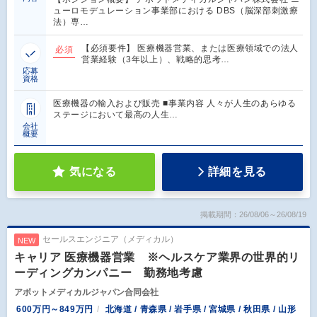
ューロモデュレーション事業部における DBS（脳深部刺激療
法）専…
【必須要件】 医療機器営業、または医療領域での法人
必須
営業経験（3年以上）、戦略的思考…
応募
資格
医療機器の輸入および販売 ■事業内容 人々が人生のあらゆる
ステージにおいて最高の人生…
会社
概要
気になる
詳細を見る
掲載期間：26/08/06～26/08/19
セールスエンジニア（メディカル）
NEW
キャリア 医療機器営業 ※ヘルスケア業界の世界的リ
ーディングカンパニー 勤務地考慮
アボットメディカルジャパン合同会社
600万円～849万円
北海道 / 青森県 / 岩手県 / 宮城県 / 秋田県 / 山形