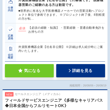
外資医療機器企業【社名非公開】での募集です。 医療機
器営業のご経験のある方は歓迎です。
仕事
内容
■世界的に有名な大手医療機器メーカーでの営業活動へプロジ
ェクト単位で参画できます。 ※プロジェクト終了後、8割程度
の方が転…
【必須の経験・知識】 ・営業経験 ・普通自動車免許を
必須
お持ちの方
応募
資格
外資医療機器企業【社名非公開】 ※詳細は求人紹介時にご案
内いたします。
会社
概要
気になる
詳細を見る
掲載期間：26/08/06～26/08/19
セールスエンジニア（メディカル）
NEW
フィールドサービスエンジニア《多様なキャリアパス
◆日本全国からフルリモートOK》