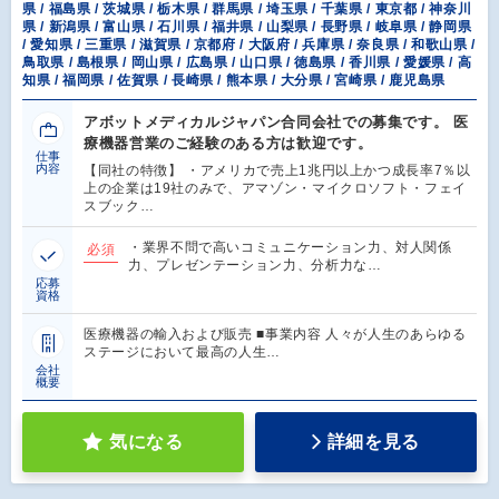
県 / 福島県 / 茨城県 / 栃木県 / 群馬県 / 埼玉県 / 千葉県 / 東京都 / 神奈川
県 / 新潟県 / 富山県 / 石川県 / 福井県 / 山梨県 / 長野県 / 岐阜県 / 静岡県
/ 愛知県 / 三重県 / 滋賀県 / 京都府 / 大阪府 / 兵庫県 / 奈良県 / 和歌山県 /
鳥取県 / 島根県 / 岡山県 / 広島県 / 山口県 / 徳島県 / 香川県 / 愛媛県 / 高
知県 / 福岡県 / 佐賀県 / 長崎県 / 熊本県 / 大分県 / 宮崎県 / 鹿児島県
アボットメディカルジャパン合同会社での募集です。 医
療機器営業のご経験のある方は歓迎です。
仕事
内容
【同社の特徴】 ・アメリカで売上1兆円以上かつ成長率7％以
上の企業は19社のみで、アマゾン・マイクロソフト・フェイ
スブック…
・業界不問で高いコミュニケーション力、対人関係
必須
力、プレゼンテーション力、分析力な…
応募
資格
医療機器の輸入および販売 ■事業内容 人々が人生のあらゆる
ステージにおいて最高の人生…
会社
概要
気になる
詳細を見る