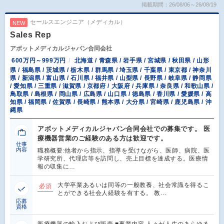
掲載期間：26/08/06～26/08/19
セールスエンジニア（メディカル）
NEW
Sales Rep
アボットメディカルジャパン合同会社
600万円～999万円
北海道 / 青森県 / 岩手県 / 宮城県 / 秋田県 / 山形
県 / 福島県 / 茨城県 / 栃木県 / 群馬県 / 埼玉県 / 千葉県 / 東京都 / 神奈川
県 / 新潟県 / 富山県 / 石川県 / 福井県 / 山梨県 / 長野県 / 岐阜県 / 静岡県
/ 愛知県 / 三重県 / 滋賀県 / 京都府 / 大阪府 / 兵庫県 / 奈良県 / 和歌山県 /
鳥取県 / 島根県 / 岡山県 / 広島県 / 山口県 / 徳島県 / 香川県 / 愛媛県 / 高
知県 / 福岡県 / 佐賀県 / 長崎県 / 熊本県 / 大分県 / 宮崎県 / 鹿児島県 / 沖
縄県
アボットメディカルジャパン合同会社での募集です。 医
療機器営業のご経験のある方は歓迎です。
仕事
内容
職務概要:他者から指示、指導を受けながら、医師、病院、医
学研究所、代理店等を訪問し、売上目標を達成する。医療情
報の収集に…
大学卒業あるいは同等の一般教養、社会常識を得るこ
必須
とができる社会人経験を有する。 教…
応募
資格
医療機器の輸入および販売 ■事業内容 人々が人生のあらゆる