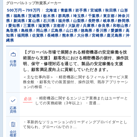
グローバルトップ外資系メーカー
500万円～799万円
北海道 / 青森県 / 岩手県 / 宮城県 / 秋田県 / 山形
県 / 福島県 / 茨城県 / 栃木県 / 群馬県 / 埼玉県 / 千葉県 / 東京都 / 神奈川
県 / 新潟県 / 富山県 / 石川県 / 福井県 / 山梨県 / 長野県 / 岐阜県 / 静岡県
/ 愛知県 / 三重県 / 滋賀県 / 京都府 / 大阪府 / 兵庫県 / 奈良県 / 和歌山県 /
鳥取県 / 島根県 / 岡山県 / 広島県 / 山口県 / 徳島県 / 香川県 / 愛媛県 / 高
知県 / 福岡県 / 佐賀県 / 長崎県 / 熊本県 / 大分県 / 宮崎県 / 鹿児島県 / 沖
縄県
【グローバル市場で展開される精密機器の安定稼働を技
術面から支援】 顧客先における精密機器の据付、操作説
仕事
明、保守・修理対応を通じて、製品の安定稼働を支援
内容
し、顧客満足度向上に貢献していただきます。
＜主な仕事内容＞ ・精密機器に関するフィールドサービス業
務全般 ・顧客先での装置据付、操作説明、既存アプリケーシ
ョンの検収 ・…
・精密機器に関するエンジニア業務またはユーザーと
必須
しての実務経験（3年以上） ・普通…
応募
資格
・革新的なソリューションのリーディングプロバイダーとし
て知られ、グローバルでのト…
会社
概要