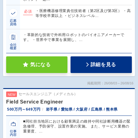
・医療機器修理業責任技術者（第2区及び第3区） ・高
必須
等学校卒業以上 ・ビジネスレベル…
応募
資格
・革新的な技術で外科用ロボットのパイオニアメーカーで
す。 ・世界中で事業を展開し、…
会社
概要
気になる
詳細を見る
掲載期間：26/08/03～26/08/16
セールスエンジニア（メディカル）
NEW
Field Service Engineer
500万円～649万円
岩手県 / 愛知県 / 大阪府 / 広島県 / 熊本県
■同社担当地区における顧客満足の維持や同社診断用機器の緊
急修理、予防保守、設置作業の実施。 また、サービス業務の
重要度、…
仕事
内容