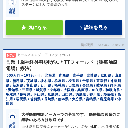
ステージにおいて最高の人生…
会社
概要
気になる
詳細を見る
掲載期間：26/08/06～26/08/19
セールスエンジニア（メディカル）
NEW
営業【脳神経外科/肺がん＊TTフィールド（腫瘍治療
電場）療法】
600万円～1099万円
北海道 / 青森県 / 岩手県 / 宮城県 / 秋田県 / 山形
県 / 福島県 / 茨城県 / 栃木県 / 群馬県 / 埼玉県 / 千葉県 / 東京都 / 神奈川
県 / 新潟県 / 富山県 / 石川県 / 福井県 / 山梨県 / 長野県 / 岐阜県 / 静岡県
/ 愛知県 / 三重県 / 滋賀県 / 京都府 / 大阪府 / 兵庫県 / 奈良県 / 和歌山県 /
鳥取県 / 島根県 / 岡山県 / 広島県 / 山口県 / 徳島県 / 香川県 / 愛媛県 / 高
知県 / 福岡県 / 佐賀県 / 長崎県 / 熊本県 / 大分県 / 宮崎県 / 鹿児島県 / 沖
縄県
大手医療機器メーカーでの募集です。 医療機器営業のご
経験のある方は歓迎です。
仕事
内容
≪外資系医療機器メーカー/ビジネス拡大中/MRご出身者が多