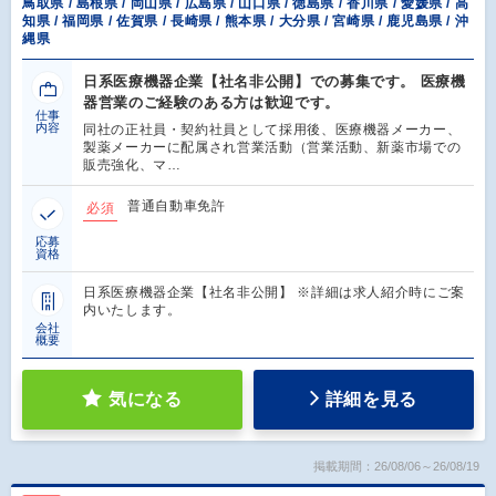
鳥取県 / 島根県 / 岡山県 / 広島県 / 山口県 / 徳島県 / 香川県 / 愛媛県 / 高
知県 / 福岡県 / 佐賀県 / 長崎県 / 熊本県 / 大分県 / 宮崎県 / 鹿児島県 / 沖
縄県
日系医療機器企業【社名非公開】での募集です。 医療機
器営業のご経験のある方は歓迎です。
仕事
内容
同社の正社員・契約社員として採用後、医療機器メーカー、
製薬メーカーに配属され営業活動（営業活動、新薬市場での
販売強化、マ…
普通自動車免許
必須
応募
資格
日系医療機器企業【社名非公開】 ※詳細は求人紹介時にご案
内いたします。
会社
概要
気になる
詳細を見る
掲載期間：26/08/06～26/08/19