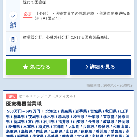
院にて医療従…
【必須】 ・医療業界での就業経験 ・普通自動車運転免
必須
許（AT限定可）
応募
資格
循環器分野、心臓外科分野における医療製品商社。
会社
概要
気になる
詳細を見る
掲載期間：26/08/06～26/08/19
セールスエンジニア（メディカル）
NEW
医療機器営業職
500万円～699万円
北海道 / 青森県 / 岩手県 / 宮城県 / 秋田県 / 山形
県 / 福島県 / 茨城県 / 栃木県 / 群馬県 / 埼玉県 / 千葉県 / 東京都 / 神奈川
県 / 新潟県 / 富山県 / 石川県 / 福井県 / 山梨県 / 長野県 / 岐阜県 / 静岡県
/ 愛知県 / 三重県 / 滋賀県 / 京都府 / 大阪府 / 兵庫県 / 奈良県 / 和歌山県 /
鳥取県 / 島根県 / 岡山県 / 広島県 / 山口県 / 徳島県 / 香川県 / 愛媛県 / 高
知県 / 福岡県 / 佐賀県 / 長崎県 / 熊本県 / 大分県 / 宮崎県 / 鹿児島県 / 沖