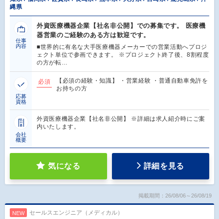
縄県
外資医療機器企業【社名非公開】での募集です。 医療機
器営業のご経験のある方は歓迎です。
仕事
内容
■世界的に有名な大手医療機器メーカーでの営業活動へプロジ
ェクト単位で参画できます。 ※プロジェクト終了後、8割程度
の方が転…
【必須の経験・知識】 ・営業経験 ・普通自動車免許を
必須
お持ちの方
応募
資格
外資医療機器企業【社名非公開】 ※詳細は求人紹介時にご案
内いたします。
会社
概要
気になる
詳細を見る
掲載期間：26/08/06～26/08/19
セールスエンジニア（メディカル）
NEW