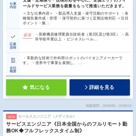
支援・定期保守・点検対応を中心に、全国エリアのフィ
仕事
ールドサービス業務を裁量をもって推進いただきます。
内容
＜主な仕事内容＞ ・製品導入支援・保守活動のサポート ・各
種報告書作成・管理 ・保守契約に基づく定期点検対応 ＜注目
ポイント・魅…
・医療機器修理業責任技術者（第2区及び第3区） ・高
必須
等学校卒業以上 ・ビジネスレベル…
応募
資格
・革新的な技術で外科用ロボットのパイオニアメーカーで
す。 ・世界中で事業を展開し、…
会社
概要
気になる
詳細を見る
掲載期間：26/08/06～26/08/19
セールスエンジニア（メディカル）
NEW
サービスエンジニア《日本全国からのフルリモート勤
務OK◆フルフレックスタイム制》