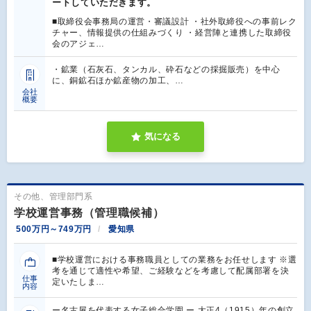
ートしていただきます。
■取締役会事務局の運営・審議設計 ・社外取締役への事前レク
チャー、情報提供の仕組みづくり ・経営陣と連携した取締役
会のアジェ…
・鉱業（石灰石、タンカル、砕石などの採掘販売）を中心
に、銅鉱石ほか鉱産物の加工、…
会社
概要
気になる
その他、管理部門系
学校運営事務（管理職候補）
500万円～749万円
愛知県
■学校運営における事務職員としての業務をお任せします ※選
考を通じて適性や希望、ご経験などを考慮して配属部署を決
仕事
定いたしま…
内容
ー名古屋を代表する女子総合学園 ー 大正4（1915）年の創立