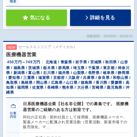
概要
気になる
詳細を見る
掲載期間：26/08/06～26/08/19
セールスエンジニア（メディカル）
NEW
医療機器営業
450万円～749万円
北海道 / 青森県 / 岩手県 / 宮城県 / 秋田県 / 山形
県 / 福島県 / 茨城県 / 栃木県 / 群馬県 / 埼玉県 / 千葉県 / 東京都 / 神奈川
県 / 新潟県 / 富山県 / 石川県 / 福井県 / 山梨県 / 長野県 / 岐阜県 / 静岡県
/ 愛知県 / 三重県 / 滋賀県 / 京都府 / 大阪府 / 兵庫県 / 奈良県 / 和歌山県 /
鳥取県 / 島根県 / 岡山県 / 広島県 / 山口県 / 徳島県 / 香川県 / 愛媛県 / 高
知県 / 福岡県 / 佐賀県 / 長崎県 / 熊本県 / 大分県 / 宮崎県 / 鹿児島県 / 沖
縄県
日系医療機器企業【社名非公開】での募集です。 医療機
器営業のご経験のある方は歓迎です。
仕事
内容
同社の正社員・契約社員として採用後、医療機器メーカー、
製薬メーカーに配属され営業活動（営業活動、新薬市場での
販売強化、マ…