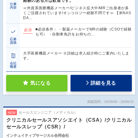
経験のある方は歓迎です。
仕事
内容
≪外資系医療機器メーカー/ビジネス拡大中/MRご出身者が多
くご活躍されています/オンコロジー経験不問です≫ 【米NAS
DA…
■必須条件： ・製薬メーカーでMRの経験（CSOで経験
必須
も可） ・自動車免許をお持ちの…
応募
資格
大手医療機器メーカー ※詳細は求人紹介時にご案内いたしま
す。
会社
概要
気になる
詳細を見る
掲載期間：26/08/06～26/08/19
セールスエンジニア（メディカル）
NEW
クリニカルセールスアソシエイト（CSA）/クリニカル
セールスレップ（CSR）/
インテュイティブサージカル合同会社