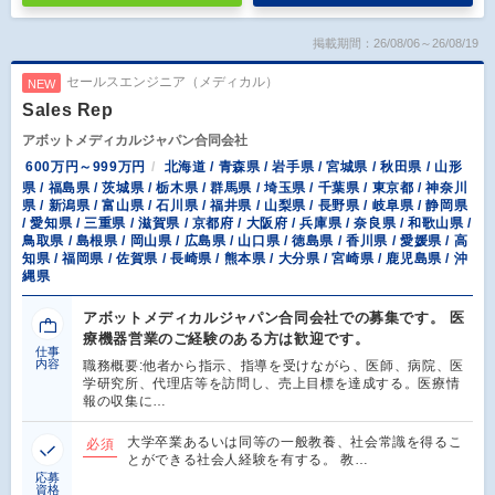
掲載期間：26/08/06～26/08/19
セールスエンジニア（メディカル）
NEW
Sales Rep
アボットメディカルジャパン合同会社
600万円～999万円
北海道 / 青森県 / 岩手県 / 宮城県 / 秋田県 / 山形
県 / 福島県 / 茨城県 / 栃木県 / 群馬県 / 埼玉県 / 千葉県 / 東京都 / 神奈川
県 / 新潟県 / 富山県 / 石川県 / 福井県 / 山梨県 / 長野県 / 岐阜県 / 静岡県
/ 愛知県 / 三重県 / 滋賀県 / 京都府 / 大阪府 / 兵庫県 / 奈良県 / 和歌山県 /
鳥取県 / 島根県 / 岡山県 / 広島県 / 山口県 / 徳島県 / 香川県 / 愛媛県 / 高
知県 / 福岡県 / 佐賀県 / 長崎県 / 熊本県 / 大分県 / 宮崎県 / 鹿児島県 / 沖
縄県
アボットメディカルジャパン合同会社での募集です。 医
療機器営業のご経験のある方は歓迎です。
仕事
内容
職務概要:他者から指示、指導を受けながら、医師、病院、医
学研究所、代理店等を訪問し、売上目標を達成する。医療情
報の収集に…
大学卒業あるいは同等の一般教養、社会常識を得るこ
必須
とができる社会人経験を有する。 教…
応募
資格