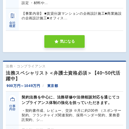
設定 ・材料や…
【事業内容】 ■賃貸分譲マンションの企画設計施工■商業施設
の企画設計施工■オフィス…
会社
概要
気になる
法務・コンプライアンス
法務スペシャリスト＜弁護士資格必須＞【40~50代活
躍中】
900万円～1049万円
東京都
契約法務を中心に、法務研修や法律相談対応を通じてコ
ンプライアンス体制の強化を担っていただきます。
仕事
内容
・契約書作成、レビュー、交渉 ※月に約200件 （スポンサー
契約、フランチャイズ関連契約、採用ベンダー契約、業務委
託契約、シ…