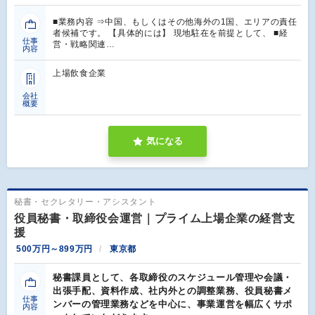
■業務内容 ⇒中国、もしくはその他海外の1国、エリアの責任
者候補です。 【具体的には】 現地駐在を前提として、 ■経
仕事
営・戦略関連…
内容
上場飲食企業
会社
概要
気になる
秘書・セクレタリー・アシスタント
役員秘書・取締役会運営｜プライム上場企業の経営支
援
500万円～899万円
東京都
秘書課員として、各取締役のスケジュール管理や会議・
出張手配、資料作成、社内外との調整業務、役員秘書メ
仕事
ンバーの管理業務などを中心に、事業運営を幅広くサポ
内容