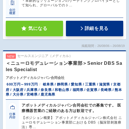
・革新的なソリューションのリーディングプロバイダーとし
て知られ、グローバルでのト…
会社
概要
気になる
詳細を見る
掲載期間：26/08/06～26/08/19
セールスエンジニア（メディカル）
NEW
＜ニューロモデュレーション事業部＞Senior DBS Sa
les Specialist
アボットメディカルジャパン合同会社
600万円～999万円
岐阜県 / 静岡県 / 愛知県 / 三重県 / 滋賀県 / 京都
府 / 大阪府 / 兵庫県 / 奈良県 / 和歌山県 / 福岡県 / 佐賀県 / 長崎県 / 熊本
県 / 大分県 / 宮崎県 / 鹿児島県
アボットメディカルジャパン合同会社での募集です。 医
療機器営業のご経験のある方は歓迎です。
仕事
内容
【ポジション概要】 アボットメディカルジャパン株式会社 ニ
ューロモデュレーション事業部における DBS（脳深部刺激療
法）専…