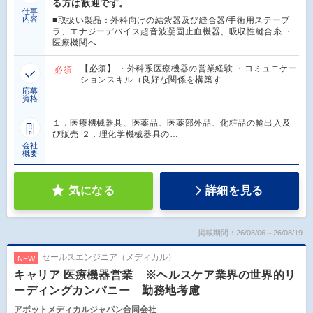
る方は歓迎です。
仕事
内容
■取扱い製品：外科向けの結紮器及び縫合器/手術用ステープ
ラ、エナジーデバイス超音波凝固止血機器、吸収性縫合糸 ・
医療機関へ…
【必須】 ・外科系医療機器の営業経験 ・コミュニケー
必須
ションスキル（良好な関係を構築す…
応募
資格
１．医療機械器具、医薬品、医薬部外品、化粧品の輸出入及
び販売 ２．理化学機械器具の…
会社
概要
気になる
詳細を見る
掲載期間：26/08/06～26/08/19
セールスエンジニア（メディカル）
NEW
キャリア 医療機器営業 ※ヘルスケア業界の世界的リ
ーディングカンパニー 勤務地考慮
アボットメディカルジャパン合同会社