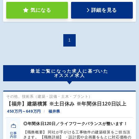
気になる
詳細を見る
1
最近ご覧になった求人に基づいた
オススメ求人
その他、技術系（建築・設備・土木・プラント）
【福井】建築積算 ※土日休み ※年間休日120日以上
450万円～649万円
福井県
◎年間休日120日／ライフワークバランスが整います！
【職務概要】 同社が手がける工事物件の建築積算をご担当頂
仕事
内容
きます。 【職務詳細】 ・設計図や企画書をもとに対応価格の