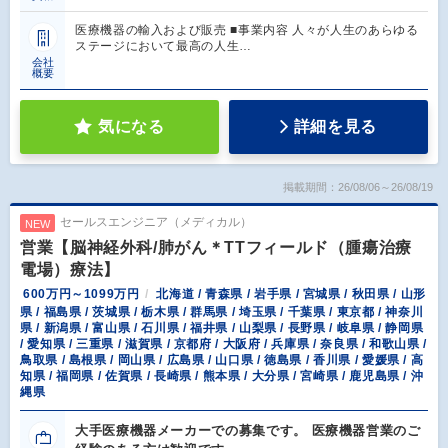
医療機器の輸入および販売 ■事業内容 人々が人生のあらゆる
ステージにおいて最高の人生…
会社
概要
気になる
詳細を見る
掲載期間：26/08/06～26/08/19
セールスエンジニア（メディカル）
NEW
営業【脳神経外科/肺がん＊TTフィールド（腫瘍治療
電場）療法】
600万円～1099万円
北海道 / 青森県 / 岩手県 / 宮城県 / 秋田県 / 山形
県 / 福島県 / 茨城県 / 栃木県 / 群馬県 / 埼玉県 / 千葉県 / 東京都 / 神奈川
県 / 新潟県 / 富山県 / 石川県 / 福井県 / 山梨県 / 長野県 / 岐阜県 / 静岡県
/ 愛知県 / 三重県 / 滋賀県 / 京都府 / 大阪府 / 兵庫県 / 奈良県 / 和歌山県 /
鳥取県 / 島根県 / 岡山県 / 広島県 / 山口県 / 徳島県 / 香川県 / 愛媛県 / 高
知県 / 福岡県 / 佐賀県 / 長崎県 / 熊本県 / 大分県 / 宮崎県 / 鹿児島県 / 沖
縄県
大手医療機器メーカーでの募集です。 医療機器営業のご