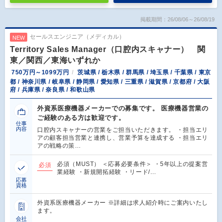
掲載期間：26/08/06～26/08/19
セールスエンジニア（メディカル）
NEW
Territory Sales Manager（口腔内スキャナー） 関
東／関西／東海いずれか
750万円～1099万円
茨城県 / 栃木県 / 群馬県 / 埼玉県 / 千葉県 / 東京
都 / 神奈川県 / 岐阜県 / 静岡県 / 愛知県 / 三重県 / 滋賀県 / 京都府 / 大阪
府 / 兵庫県 / 奈良県 / 和歌山県
外資系医療機器メーカーでの募集です。 医療機器営業の
ご経験のある方は歓迎です。
仕事
内容
口腔内スキャナーの営業をご担当いただきます。 ・担当エリ
アの顧客担当営業と連携し、営業予算を達成する ・担当エリ
アの戦略の策…
必須（MUST） ＜応募必要条件＞ ・5年以上の提案営
必須
業経験 ・新規開拓経験 ・リード/…
応募
資格
外資系医療機器メーカー ※詳細は求人紹介時にご案内いたし
ます。
会社