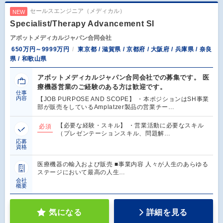
セールスエンジニア（メディカル）
NEW
Specialist/Therapy Advancement SI
アボットメディカルジャパン合同会社
650万円～9999万円
東京都 / 滋賀県 / 京都府 / 大阪府 / 兵庫県 / 奈良
県 / 和歌山県
アボットメディカルジャパン合同会社での募集です。 医
療機器営業のご経験のある方は歓迎です。
仕事
内容
【JOB PURPOSE AND SCOPE】 ・本ポジションはSH事業
部が販売をしているAmplatzer製品の営業チー…
【必要な経験・スキル】 ・営業活動に必要なスキル
必須
（プレゼンテーションスキル、問題解…
応募
資格
医療機器の輸入および販売 ■事業内容 人々が人生のあらゆる
ステージにおいて最高の人生…
会社
概要
気になる
詳細を見る