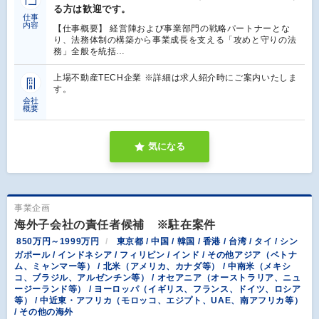
る方は歓迎です。
仕事
内容
【仕事概要】 経営陣および事業部門の戦略パートナーとな
り、法務体制の構築から事業成長を支える「攻めと守りの法
務」全般を統括…
上場不動産TECH企業 ※詳細は求人紹介時にご案内いたしま
す。
会社
概要
気になる
事業企画
海外子会社の責任者候補 ※駐在案件
850万円～1999万円
東京都 / 中国 / 韓国 / 香港 / 台湾 / タイ / シン
ガポール / インドネシア / フィリピン / インド / その他アジア（ベトナ
ム、ミャンマー等） / 北米（アメリカ、カナダ等） / 中南米（メキシ
コ、ブラジル、アルゼンチン等） / オセアニア（オーストラリア、ニュ
ージーランド等） / ヨーロッパ（イギリス、フランス、ドイツ、ロシア
等） / 中近東・アフリカ（モロッコ、エジプト、UAE、南アフリカ等）
/ その他の海外