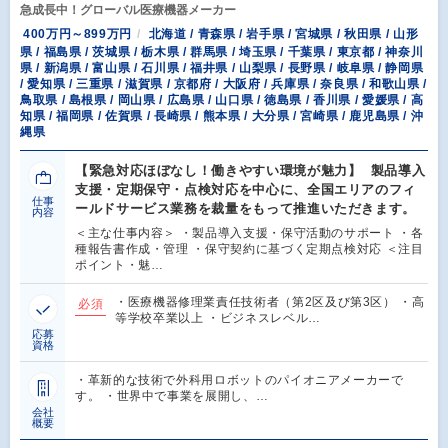
急成長中！グローバル医療機器メーカー
400万円～899万円
北海道 / 青森県 / 岩手県 / 宮城県 / 秋田県 / 山形
県 / 福島県 / 茨城県 / 栃木県 / 群馬県 / 埼玉県 / 千葉県 / 東京都 / 神奈川
県 / 新潟県 / 富山県 / 石川県 / 福井県 / 山梨県 / 長野県 / 岐阜県 / 静岡県
/ 愛知県 / 三重県 / 滋賀県 / 京都府 / 大阪府 / 兵庫県 / 奈良県 / 和歌山県 /
鳥取県 / 島根県 / 岡山県 / 広島県 / 山口県 / 徳島県 / 香川県 / 愛媛県 / 高
知県 / 福岡県 / 佐賀県 / 長崎県 / 熊本県 / 大分県 / 宮崎県 / 鹿児島県 / 沖
縄県
【緊急対応ほぼなし！働きやすい環境が魅力】 製品導入
支援・定期保守・点検対応を中心に、全国エリアのフィ
仕事
ールドサービス業務を裁量をもって推進いただきます。
内容
＜主な仕事内容＞ ・製品導入支援・保守活動のサポート ・各
種報告書作成・管理 ・保守契約に基づく定期点検対応 ＜注目
ポイント・魅…
・医療機器修理業責任技術者（第2区及び第3区） ・高
必須
等学校卒業以上 ・ビジネスレベル…
応募
資格
・革新的な技術で外科用ロボットのパイオニアメーカーで
す。 ・世界中で事業を展開し、…
会社
概要