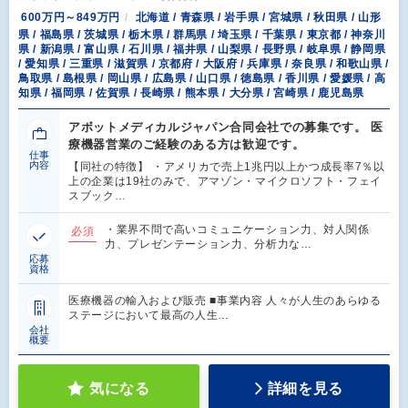
600万円～849万円
北海道 / 青森県 / 岩手県 / 宮城県 / 秋田県 / 山形
県 / 福島県 / 茨城県 / 栃木県 / 群馬県 / 埼玉県 / 千葉県 / 東京都 / 神奈川
県 / 新潟県 / 富山県 / 石川県 / 福井県 / 山梨県 / 長野県 / 岐阜県 / 静岡県
/ 愛知県 / 三重県 / 滋賀県 / 京都府 / 大阪府 / 兵庫県 / 奈良県 / 和歌山県 /
鳥取県 / 島根県 / 岡山県 / 広島県 / 山口県 / 徳島県 / 香川県 / 愛媛県 / 高
知県 / 福岡県 / 佐賀県 / 長崎県 / 熊本県 / 大分県 / 宮崎県 / 鹿児島県
アボットメディカルジャパン合同会社での募集です。 医
療機器営業のご経験のある方は歓迎です。
仕事
内容
【同社の特徴】 ・アメリカで売上1兆円以上かつ成長率7％以
上の企業は19社のみで、アマゾン・マイクロソフト・フェイ
スブック…
・業界不問で高いコミュニケーション力、対人関係
必須
力、プレゼンテーション力、分析力な…
応募
資格
医療機器の輸入および販売 ■事業内容 人々が人生のあらゆる
ステージにおいて最高の人生…
会社
概要
気になる
詳細を見る