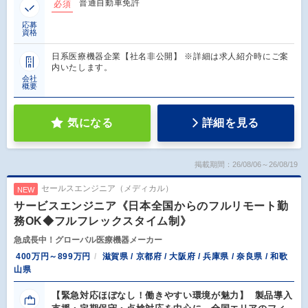
普通自動車免許
必須
応募
資格
日系医療機器企業【社名非公開】 ※詳細は求人紹介時にご案
内いたします。
会社
概要
気になる
詳細を見る
掲載期間：26/08/06～26/08/19
セールスエンジニア（メディカル）
NEW
サービスエンジニア《日本全国からのフルリモート勤
務OK◆フルフレックスタイム制》
急成長中！グローバル医療機器メーカー
400万円～899万円
滋賀県 / 京都府 / 大阪府 / 兵庫県 / 奈良県 / 和歌
山県
【緊急対応ほぼなし！働きやすい環境が魅力】 製品導入