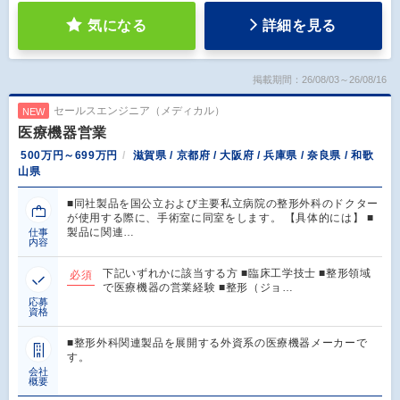
気になる
詳細を見る
掲載期間：26/08/03～26/08/16
セールスエンジニア（メディカル）
NEW
医療機器営業
500万円～699万円
滋賀県 / 京都府 / 大阪府 / 兵庫県 / 奈良県 / 和歌
山県
■同社製品を国公立および主要私立病院の整形外科のドクター
が使用する際に、手術室に同室をします。 【具体的には】 ■
製品に関連…
仕事
内容
下記いずれかに該当する方 ■臨床工学技士 ■整形領域
必須
で医療機器の営業経験 ■整形（ジョ…
応募
資格
■整形外科関連製品を展開する外資系の医療機器メーカーで
す。
会社
概要