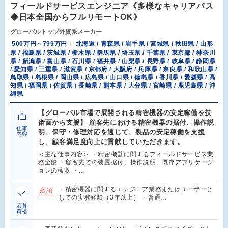
フィールドサービスエンジニア《多様なキャリアパス
◆日本全国からフルリモートOK》
グローバルトップ外資系メーカー
500万円～799万円
北海道 / 青森県 / 岩手県 / 宮城県 / 秋田県 / 山形
県 / 福島県 / 茨城県 / 栃木県 / 群馬県 / 埼玉県 / 千葉県 / 東京都 / 神奈川
県 / 新潟県 / 富山県 / 石川県 / 福井県 / 山梨県 / 長野県 / 岐阜県 / 静岡県
/ 愛知県 / 三重県 / 滋賀県 / 京都府 / 大阪府 / 兵庫県 / 奈良県 / 和歌山県 /
鳥取県 / 島根県 / 岡山県 / 広島県 / 山口県 / 徳島県 / 香川県 / 愛媛県 / 高
知県 / 福岡県 / 佐賀県 / 長崎県 / 熊本県 / 大分県 / 宮崎県 / 鹿児島県 / 沖
縄県
【グローバル市場で展開される精密機器の安定稼働を技
術面から支援】 顧客先における精密機器の据付、操作説
仕事
明、保守・修理対応を通じて、製品の安定稼働を支援
内容
し、顧客満足度向上に貢献していただきます。
＜主な仕事内容＞ ・精密機器に関するフィールドサービス業
務全般 ・顧客先での装置据付、操作説明、既存アプリケーシ
ョンの検収 ・…
・精密機器に関するエンジニア業務またはユーザーと
必須
しての実務経験（3年以上） ・普通…
応募
資格