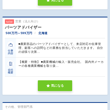
気になる
営業（法人向け）
NEW
パーツアドバイザー
500万円～599万円
北海道
■農業部品のパーツアドバイザーとして、来店対応や在庫管
理、顧客への訪問などの業務を担当していただきます。 自分
仕事
の頑張り次第…
内容
【概要・特徴】 ■農業機械の輸入・販売会社。 国内外メーカ
ーの各種農業機械を取り扱…
会社
概要
気になる
その他、管理部門系