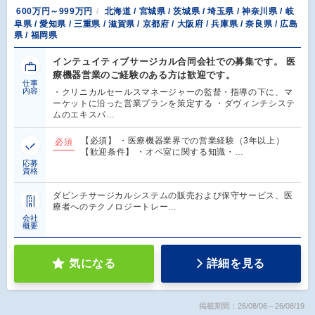
600万円～999万円
北海道 / 宮城県 / 茨城県 / 埼玉県 / 神奈川県 / 岐
阜県 / 愛知県 / 三重県 / 滋賀県 / 京都府 / 大阪府 / 兵庫県 / 奈良県 / 広島
県 / 福岡県
インテュイティブサージカル合同会社での募集です。 医
療機器営業のご経験のある方は歓迎です。
仕事
内容
・クリニカルセールスマネージャーの監督・指導の下に、マ
ーケットに沿った営業プランを策定する ・ダヴィンチシステ
ムのエキスパ…
【必須】 ・医療機器業界での営業経験（3年以上）
必須
【歓迎条件】 ・オペ室に関する知識・…
応募
資格
ダビンチサージカルシステムの販売および保守サービス、医
療者へのテクノロジートレー…
会社
概要
気になる
詳細を見る
掲載期間：26/08/06～26/08/19