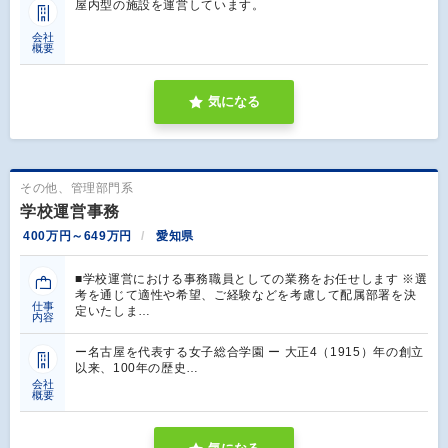
屋内型の施設を運営しています。
会社
概要
気になる
その他、管理部門系
学校運営事務
400万円～649万円
愛知県
■学校運営における事務職員としての業務をお任せします ※選
考を通じて適性や希望、ご経験などを考慮して配属部署を決
仕事
定いたしま…
内容
ー名古屋を代表する女子総合学園 ー 大正4（1915）年の創立
以来、100年の歴史…
会社
概要