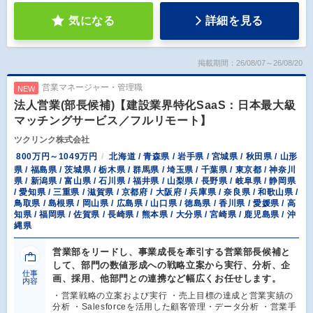
気になる
詳細を見る
掲載期間：26/08/07～26/08/20
営業マネージャー・管理職
NEW
法人営業(部長候補)【建設業界特化SaaS：日本最大級
マッチングサービス／フルリモート】
ツクリンク株式会社
800万円～1049万円
北海道 / 青森県 / 岩手県 / 宮城県 / 秋田県 / 山形
県 / 福島県 / 茨城県 / 栃木県 / 群馬県 / 埼玉県 / 千葉県 / 東京都 / 神奈川
県 / 新潟県 / 富山県 / 石川県 / 福井県 / 山梨県 / 長野県 / 岐阜県 / 静岡県
/ 愛知県 / 三重県 / 滋賀県 / 京都府 / 大阪府 / 兵庫県 / 奈良県 / 和歌山県 /
鳥取県 / 島根県 / 岡山県 / 広島県 / 山口県 / 徳島県 / 香川県 / 愛媛県 / 高
知県 / 福岡県 / 佐賀県 / 長崎県 / 熊本県 / 大分県 / 宮崎県 / 鹿児島県 / 沖
縄県
営業部をリードし、事業成長を牽引する営業部長候補と
して、部門の数値形成への戦略立案から実行、分析、企
仕事
画、採用、他部門との連携など幅広くお任せします。
内容
・営業戦略の立案および実行 ・売上目標の達成と営業実績の
分析 ・Salesforceを活用した顧客管理・データ分析 ・営業手