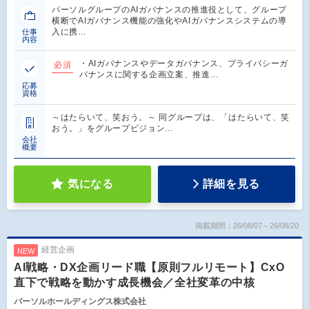
パーソルグループのAIガバナンスの推進役として、グループ
横断でAIガバナンス機能の強化やAIガバナンスシステムの導
入に携…
仕事
内容
・AIガバナンスやデータガバナンス、プライバシーガ
必須
バナンスに関する企画立案、推進…
応募
資格
～はたらいて、笑おう。～ 同グループは、「はたらいて、笑
おう。」をグループビジョン…
会社
概要
気になる
詳細を見る
掲載期間：26/08/07～26/08/20
経営企画
NEW
AI戦略・DX企画リード職【原則フルリモート】CxO
直下で戦略を動かす成長機会／全社変革の中核
パーソルホールディングス株式会社