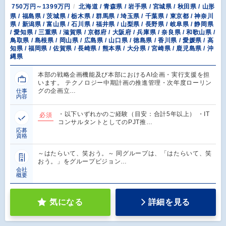
750万円～1399万円
北海道 / 青森県 / 岩手県 / 宮城県 / 秋田県 / 山形
県 / 福島県 / 茨城県 / 栃木県 / 群馬県 / 埼玉県 / 千葉県 / 東京都 / 神奈川
県 / 新潟県 / 富山県 / 石川県 / 福井県 / 山梨県 / 長野県 / 岐阜県 / 静岡県
/ 愛知県 / 三重県 / 滋賀県 / 京都府 / 大阪府 / 兵庫県 / 奈良県 / 和歌山県 /
鳥取県 / 島根県 / 岡山県 / 広島県 / 山口県 / 徳島県 / 香川県 / 愛媛県 / 高
知県 / 福岡県 / 佐賀県 / 長崎県 / 熊本県 / 大分県 / 宮崎県 / 鹿児島県 / 沖
縄県
本部の戦略企画機能及び本部におけるAI企画・実行支援を担
います。 テクノロジー中期計画の推進管理・次年度ローリン
グの企画立…
仕事
内容
・以下いずれかのご経験（目安：合計5年以上） ・IT
必須
コンサルタントとしてのPJT推…
応募
資格
～はたらいて、笑おう。～ 同グループは、「はたらいて、笑
おう。」をグループビジョン…
会社
概要
気になる
詳細を見る