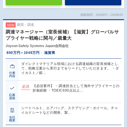
掲載期間：26/08/07～26/08/20
購買・調達
NEW
調達マネージャー（室長候補）【滋賀】グローバルサ
プライヤー戦略に関与／裁量大
Joyson Safety Systems Japan合同会社
800万円～1049万円
滋賀県
ダイレクトマテリアル領域における調達組織の室長候補とし
て、戦略立案から実行までをリードしていただきます。 ・ダ
イカスト／鍛…
仕事
内容
【必須要件】 ・調達担当として海外サプライヤーとの
必須
折衝経験 ・TOEIC600点以上…
応募
資格
シートベルト、エアバッグ、ステアリング・ホイール、チャ
イルドシートなどの開発、製…
会社
概要