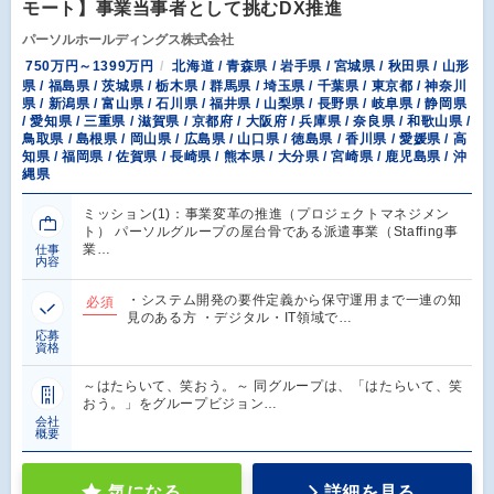
モート】事業当事者として挑むDX推進
パーソルホールディングス株式会社
750万円～1399万円
北海道 / 青森県 / 岩手県 / 宮城県 / 秋田県 / 山形
県 / 福島県 / 茨城県 / 栃木県 / 群馬県 / 埼玉県 / 千葉県 / 東京都 / 神奈川
県 / 新潟県 / 富山県 / 石川県 / 福井県 / 山梨県 / 長野県 / 岐阜県 / 静岡県
/ 愛知県 / 三重県 / 滋賀県 / 京都府 / 大阪府 / 兵庫県 / 奈良県 / 和歌山県 /
鳥取県 / 島根県 / 岡山県 / 広島県 / 山口県 / 徳島県 / 香川県 / 愛媛県 / 高
知県 / 福岡県 / 佐賀県 / 長崎県 / 熊本県 / 大分県 / 宮崎県 / 鹿児島県 / 沖
縄県
ミッション(1)：事業変革の推進（プロジェクトマネジメン
ト） パーソルグループの屋台骨である派遣事業（Staffing事
業…
仕事
内容
・システム開発の要件定義から保守運用まで一連の知
必須
見のある方 ・デジタル・IT領域で…
応募
資格
～はたらいて、笑おう。～ 同グループは、「はたらいて、笑
おう。」をグループビジョン…
会社
概要
気になる
詳細を見る