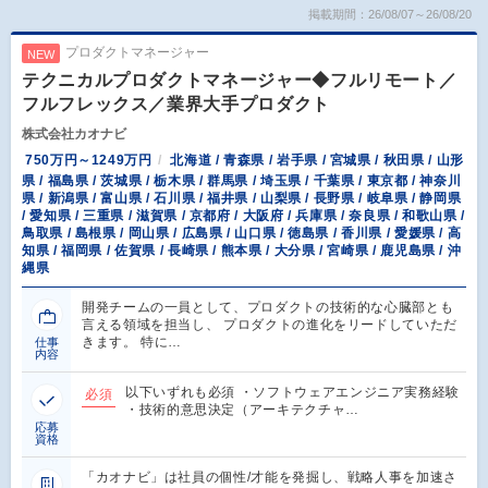
掲載期間：26/08/07～26/08/20
プロダクトマネージャー
NEW
テクニカルプロダクトマネージャー◆フルリモート／
フルフレックス／業界大手プロダクト
株式会社カオナビ
750万円～1249万円
北海道 / 青森県 / 岩手県 / 宮城県 / 秋田県 / 山形
県 / 福島県 / 茨城県 / 栃木県 / 群馬県 / 埼玉県 / 千葉県 / 東京都 / 神奈川
県 / 新潟県 / 富山県 / 石川県 / 福井県 / 山梨県 / 長野県 / 岐阜県 / 静岡県
/ 愛知県 / 三重県 / 滋賀県 / 京都府 / 大阪府 / 兵庫県 / 奈良県 / 和歌山県 /
鳥取県 / 島根県 / 岡山県 / 広島県 / 山口県 / 徳島県 / 香川県 / 愛媛県 / 高
知県 / 福岡県 / 佐賀県 / 長崎県 / 熊本県 / 大分県 / 宮崎県 / 鹿児島県 / 沖
縄県
開発チームの一員として、プロダクトの技術的な心臓部とも
言える領域を担当し、 プロダクトの進化をリードしていただ
きます。 特に…
仕事
内容
以下いずれも必須 ・ソフトウェアエンジニア実務経験
必須
・技術的意思決定（アーキテクチャ…
応募
資格
「カオナビ」は社員の個性/才能を発掘し、戦略人事を加速さ