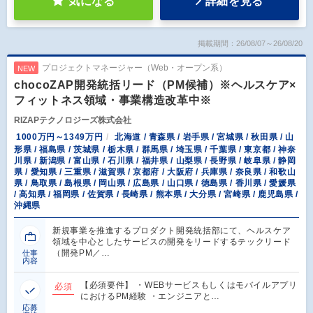
気になる
詳細を見る
掲載期間：26/08/07～26/08/20
プロジェクトマネージャー（Web・オープン系）
NEW
chocoZAP開発統括リード（PM候補）※ヘルスケア×
フィットネス領域・事業構造改革中※
RIZAPテクノロジーズ株式会社
1000万円～1349万円
北海道 / 青森県 / 岩手県 / 宮城県 / 秋田県 / 山
形県 / 福島県 / 茨城県 / 栃木県 / 群馬県 / 埼玉県 / 千葉県 / 東京都 / 神奈
川県 / 新潟県 / 富山県 / 石川県 / 福井県 / 山梨県 / 長野県 / 岐阜県 / 静岡
県 / 愛知県 / 三重県 / 滋賀県 / 京都府 / 大阪府 / 兵庫県 / 奈良県 / 和歌山
県 / 鳥取県 / 島根県 / 岡山県 / 広島県 / 山口県 / 徳島県 / 香川県 / 愛媛県
/ 高知県 / 福岡県 / 佐賀県 / 長崎県 / 熊本県 / 大分県 / 宮崎県 / 鹿児島県 /
沖縄県
新規事業を推進するプロダクト開発統括部にて、ヘルスケア
領域を中心としたサービスの開発をリードするテックリード
（開発PM／…
仕事
内容
【必須要件】 ・WEBサービスもしくはモバイルアプリ
必須
におけるPM経験 ・エンジニアと…
応募