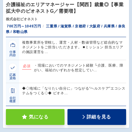
介護福祉のエリアマネージャー【関西】裁量◎【事業
拡大中のビオネストG／需要増】
株式会社ビオネスト
700万円～1049万円
三重県 / 滋賀県 / 京都府 / 大阪府 / 兵庫県 / 奈良
県 / 和歌山県
複数事業所を管轄し、運営・人材・数値管理など総合的なマ
ネジメントをご担当いただきます。 ■ミッション 担当エリア
の施設運営を…
仕事
内容
・現場においてのマネジメント経験 └介護、医療、障
必須
がい、福祉のいずれかを想定してい…
応募
資格
◆◇地域に「なりたい自分に」つながる“ヘルスケア”エコシス
テムをつくる◇◆ ビオネ…
会社
概要
気になる
詳細を見る