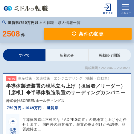
滋賀県/750万円以上
の転職・求人情報一覧
2508
条件の変更
件
すべて
新着のみ
掲載終了間近
掲載期間：26/08/07～26/08/20
生産技術・製造技術・エンジニアリング（機械・自動車）
NEW
半導体製造装置の現地立ち上げ（担当者／リーダー）
【彦根】◆半導体製造装置のリーディングカンパニー
株式会社SCREENホールディングス
750万円～1049万円
滋賀県
半導体製造に不可欠な「ADPKG装置」の現地立ち上げをお任
せします。 国内外の顧客先で、装置の据え付けから調整、品
質維持ま…
仕事
内容