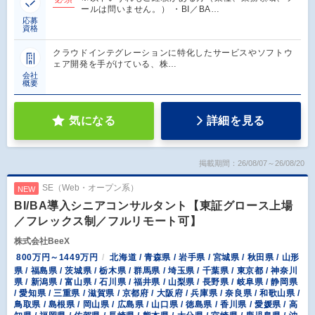
ールは問いません。） ・BI／BA…
応募
資格
クラウドインテグレーションに特化したサービスやソフトウ
ェア開発を手がけている、株…
会社
概要
気になる
詳細を見る
掲載期間：26/08/07～26/08/20
SE（Web・オープン系）
NEW
BI/BA導入シニアコンサルタント【東証グロース上場
／フレックス制／フルリモート可】
株式会社BeeX
800万円～1449万円
北海道 / 青森県 / 岩手県 / 宮城県 / 秋田県 / 山形
県 / 福島県 / 茨城県 / 栃木県 / 群馬県 / 埼玉県 / 千葉県 / 東京都 / 神奈川
県 / 新潟県 / 富山県 / 石川県 / 福井県 / 山梨県 / 長野県 / 岐阜県 / 静岡県
/ 愛知県 / 三重県 / 滋賀県 / 京都府 / 大阪府 / 兵庫県 / 奈良県 / 和歌山県 /
鳥取県 / 島根県 / 岡山県 / 広島県 / 山口県 / 徳島県 / 香川県 / 愛媛県 / 高