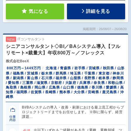
気になる
詳細を見る
掲載期間：26/08/07～26/08/20
ITコンサルタント
NEW
シニアコンサルタント◇BI／BAシステム導入【フル
リモート×裁量大】年収800万～／フレックス
株式会社BeeX
800万円～1449万円
北海道 / 青森県 / 岩手県 / 宮城県 / 秋田県 / 山形
県 / 福島県 / 茨城県 / 栃木県 / 群馬県 / 埼玉県 / 千葉県 / 東京都 / 神奈川
県 / 新潟県 / 富山県 / 石川県 / 福井県 / 山梨県 / 長野県 / 岐阜県 / 静岡県
/ 愛知県 / 三重県 / 滋賀県 / 京都府 / 大阪府 / 兵庫県 / 奈良県 / 和歌山県 /
鳥取県 / 島根県 / 岡山県 / 広島県 / 山口県 / 徳島県 / 香川県 / 愛媛県 / 高
知県 / 福岡県 / 佐賀県 / 長崎県 / 熊本県 / 大分県 / 宮崎県 / 鹿児島県 / 沖
縄県
BI/BAシステムの導入・改善・刷新における最上流工程からプ
ロジェクトリードまでをお任せします。 ※BIに限らず、経営
課題…
仕事
内容
※以下いずれもご経験がある方（業種、業務領域、ツ
必須