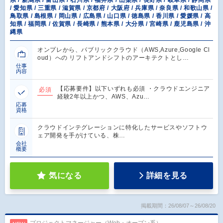
/ 愛知県 / 三重県 / 滋賀県 / 京都府 / 大阪府 / 兵庫県 / 奈良県 / 和歌山県 /
鳥取県 / 島根県 / 岡山県 / 広島県 / 山口県 / 徳島県 / 香川県 / 愛媛県 / 高
知県 / 福岡県 / 佐賀県 / 長崎県 / 熊本県 / 大分県 / 宮崎県 / 鹿児島県 / 沖
縄県
オンプレから、パブリッククラウド（AWS,Azure,Google Cl
oud）への リフトアンドシフトのアーキテクトとし…
仕事
内容
【応募要件】以下いずれも必須 ・クラウドエンジニア
必須
経験2年以上かつ、AWS、Azu…
応募
資格
クラウドインテグレーションに特化したサービスやソフトウ
ェア開発を手がけている、株…
会社
概要
気になる
詳細を見る
掲載期間：26/08/07～26/08/20
プロジェクトマネージャー（Web・オープン系）