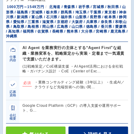
1000万円～1549万円
北海道 / 青森県 / 岩手県 / 宮城県 / 秋田県 / 山
形県 / 福島県 / 茨城県 / 栃木県 / 群馬県 / 埼玉県 / 千葉県 / 東京都 / 神奈
川県 / 新潟県 / 富山県 / 石川県 / 福井県 / 山梨県 / 長野県 / 岐阜県 / 静岡
県 / 愛知県 / 三重県 / 滋賀県 / 京都府 / 大阪府 / 兵庫県 / 奈良県 / 和歌山
県 / 鳥取県 / 島根県 / 岡山県 / 広島県 / 山口県 / 徳島県 / 香川県 / 愛媛県
/ 高知県 / 福岡県 / 佐賀県 / 長崎県 / 熊本県 / 大分県 / 宮崎県 / 鹿児島県 /
沖縄県
AI Agent を業務実行の主体とする“Agent First”な組
織・業務変革を、戦略策定から実装・定着まで一気通貫
仕事
で支援いただきます。
内容
(1)戦略策定／CoE構築支援 ・AI Agent活用における全社戦
略・ガバナンス設計 ・CoE（Center of Exc…
・業務コンサルティング経験（3年以上） ・生成AI／
必須
クラウドなど先端技術への強い関…
応募
資格
Google Cloud Platform（GCP）の導入支援や運用サポー
ト、G…
会社
概要