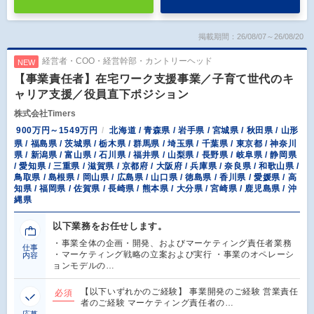
掲載期間：26/08/07～26/08/20
経営者・COO・経営幹部・カントリーヘッド
NEW
【事業責任者】在宅ワーク支援事業／子育て世代のキ
ャリア支援／役員直下ポジション
株式会社Timers
900万円～1549万円
北海道 / 青森県 / 岩手県 / 宮城県 / 秋田県 / 山形
県 / 福島県 / 茨城県 / 栃木県 / 群馬県 / 埼玉県 / 千葉県 / 東京都 / 神奈川
県 / 新潟県 / 富山県 / 石川県 / 福井県 / 山梨県 / 長野県 / 岐阜県 / 静岡県
/ 愛知県 / 三重県 / 滋賀県 / 京都府 / 大阪府 / 兵庫県 / 奈良県 / 和歌山県 /
鳥取県 / 島根県 / 岡山県 / 広島県 / 山口県 / 徳島県 / 香川県 / 愛媛県 / 高
知県 / 福岡県 / 佐賀県 / 長崎県 / 熊本県 / 大分県 / 宮崎県 / 鹿児島県 / 沖
縄県
以下業務をお任せします。
・事業全体の企画・開発、およびマーケティング責任者業務
仕事
・マーケティング戦略の立案および実行 ・事業のオペレーシ
内容
ョンモデルの…
【以下いずれかのご経験】 事業開発のご経験 営業責任
必須
者のご経験 マーケティング責任者の…
応募