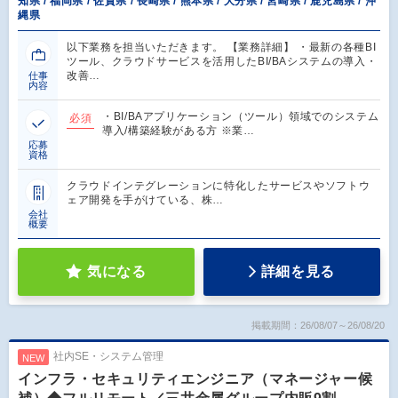
知県 / 福岡県 / 佐賀県 / 長崎県 / 熊本県 / 大分県 / 宮崎県 / 鹿児島県 / 沖
縄県
以下業務を担当いただきます。 【業務詳細】 ・最新の各種BI
ツール、クラウドサービスを活用したBI/BAシステムの導入・
改善…
仕事
内容
・BI/BAアプリケーション（ツール）領域でのシステム
必須
導入/構築経験がある方 ※業…
応募
資格
クラウドインテグレーションに特化したサービスやソフトウ
ェア開発を手がけている、株…
会社
概要
気になる
詳細を見る
掲載期間：26/08/07～26/08/20
社内SE・システム管理
NEW
インフラ・セキュリティエンジニア（マネージャー候