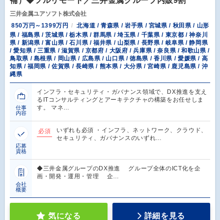
補）◆フルリモート／三井金属グループ内販9割
三井金属ユアソフト株式会社
850万円～1399万円
北海道 / 青森県 / 岩手県 / 宮城県 / 秋田県 / 山形
県 / 福島県 / 茨城県 / 栃木県 / 群馬県 / 埼玉県 / 千葉県 / 東京都 / 神奈川
県 / 新潟県 / 富山県 / 石川県 / 福井県 / 山梨県 / 長野県 / 岐阜県 / 静岡県
/ 愛知県 / 三重県 / 滋賀県 / 京都府 / 大阪府 / 兵庫県 / 奈良県 / 和歌山県 /
鳥取県 / 島根県 / 岡山県 / 広島県 / 山口県 / 徳島県 / 香川県 / 愛媛県 / 高
知県 / 福岡県 / 佐賀県 / 長崎県 / 熊本県 / 大分県 / 宮崎県 / 鹿児島県 / 沖
縄県
インフラ・セキュリティ・ガバナンス領域で、DX推進を支え
るITコンサルティングとアーキテクチャの構築をお任せしま
す。 マネ…
仕事
内容
いずれも必須 ・インフラ、ネットワーク、クラウド、
必須
セキュリティ、ガバナンスのいずれ…
応募
資格
◆三井金属グループのDX推進 グループ全体のICT化を企
画・開発・運用・管理 企…
会社
概要
気になる
詳細を見る