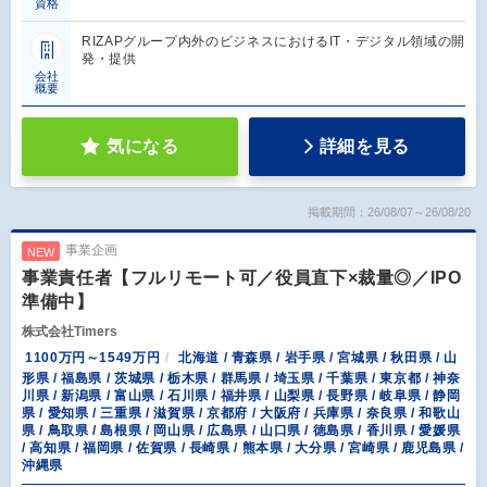
資格
RIZAPグループ内外のビジネスにおけるIT・デジタル領域の開
発・提供
会社
概要
気になる
詳細を見る
掲載期間：26/08/07～26/08/20
事業企画
NEW
事業責任者【フルリモート可／役員直下×裁量◎／IPO
準備中】
株式会社Timers
1100万円～1549万円
北海道 / 青森県 / 岩手県 / 宮城県 / 秋田県 / 山
形県 / 福島県 / 茨城県 / 栃木県 / 群馬県 / 埼玉県 / 千葉県 / 東京都 / 神奈
川県 / 新潟県 / 富山県 / 石川県 / 福井県 / 山梨県 / 長野県 / 岐阜県 / 静岡
県 / 愛知県 / 三重県 / 滋賀県 / 京都府 / 大阪府 / 兵庫県 / 奈良県 / 和歌山
県 / 鳥取県 / 島根県 / 岡山県 / 広島県 / 山口県 / 徳島県 / 香川県 / 愛媛県
/ 高知県 / 福岡県 / 佐賀県 / 長崎県 / 熊本県 / 大分県 / 宮崎県 / 鹿児島県 /
沖縄県