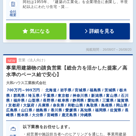
同社は1955年、「建築の工業化」を企業理念に創業し、半世
紀以上にわたり住宅・賃…
会社
概要
気になる
詳細を見る
掲載期間：26/08/07～26/08/20
営業（法人向け）
NEW
事業用建築物の請負営業【総合力を活かした提案／高
水準のベース給で安心】
大和ハウス工業株式会社
700万円～999万円
北海道 / 岩手県 / 宮城県 / 福島県 / 茨城県 / 栃木
県 / 群馬県 / 埼玉県 / 千葉県 / 東京都 / 神奈川県 / 新潟県 / 富山県 / 石川
県 / 福井県 / 山梨県 / 長野県 / 岐阜県 / 静岡県 / 愛知県 / 三重県 / 滋賀県
/ 京都府 / 大阪府 / 兵庫県 / 奈良県 / 和歌山県 / 鳥取県 / 島根県 / 岡山県 /
広島県 / 山口県 / 徳島県 / 香川県 / 愛媛県 / 高知県 / 福岡県 / 佐賀県 / 長
崎県 / 熊本県 / 大分県 / 宮崎県 / 鹿児島県 / 沖縄県
以下業務をお任せします。
・経営層や施設担当者へのヒアリングを通じた、事業用建築
仕事