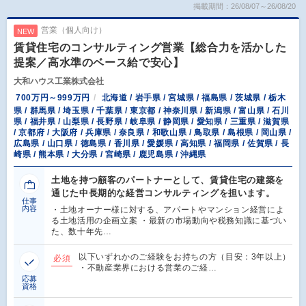
掲載期間：26/08/07～26/08/20
営業（個人向け）
NEW
賃貸住宅のコンサルティング営業【総合力を活かした
提案／高水準のベース給で安心】
大和ハウス工業株式会社
700万円～999万円
北海道 / 岩手県 / 宮城県 / 福島県 / 茨城県 / 栃木
県 / 群馬県 / 埼玉県 / 千葉県 / 東京都 / 神奈川県 / 新潟県 / 富山県 / 石川
県 / 福井県 / 山梨県 / 長野県 / 岐阜県 / 静岡県 / 愛知県 / 三重県 / 滋賀県
/ 京都府 / 大阪府 / 兵庫県 / 奈良県 / 和歌山県 / 鳥取県 / 島根県 / 岡山県 /
広島県 / 山口県 / 徳島県 / 香川県 / 愛媛県 / 高知県 / 福岡県 / 佐賀県 / 長
崎県 / 熊本県 / 大分県 / 宮崎県 / 鹿児島県 / 沖縄県
土地を持つ顧客のパートナーとして、賃貸住宅の建築を
通じた中長期的な経営コンサルティングを担います。
仕事
内容
・土地オーナー様に対する、アパートやマンション経営によ
る土地活用の企画立案 ・最新の市場動向や税務知識に基づい
た、数十年先…
以下いずれかのご経験をお持ちの方（目安：3年以上）
必須
・不動産業界における営業のご経…
応募
資格