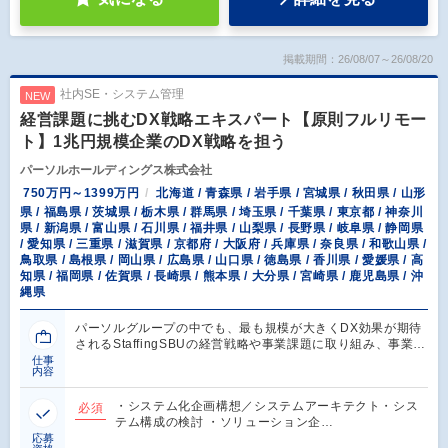
掲載期間：26/08/07～26/08/20
社内SE・システム管理
NEW
経営課題に挑むDX戦略エキスパート【原則フルリモー
ト】1兆円規模企業のDX戦略を担う
パーソルホールディングス株式会社
750万円～1399万円
北海道 / 青森県 / 岩手県 / 宮城県 / 秋田県 / 山形
県 / 福島県 / 茨城県 / 栃木県 / 群馬県 / 埼玉県 / 千葉県 / 東京都 / 神奈川
県 / 新潟県 / 富山県 / 石川県 / 福井県 / 山梨県 / 長野県 / 岐阜県 / 静岡県
/ 愛知県 / 三重県 / 滋賀県 / 京都府 / 大阪府 / 兵庫県 / 奈良県 / 和歌山県 /
鳥取県 / 島根県 / 岡山県 / 広島県 / 山口県 / 徳島県 / 香川県 / 愛媛県 / 高
知県 / 福岡県 / 佐賀県 / 長崎県 / 熊本県 / 大分県 / 宮崎県 / 鹿児島県 / 沖
縄県
パーソルグループの中でも、最も規模が大きくDX効果が期待
されるStaffingSBUの経営戦略や事業課題に取り組み、事業…
仕事
内容
・システム化企画構想／システムアーキテクト・シス
必須
テム構成の検討 ・ソリューション企…
応募