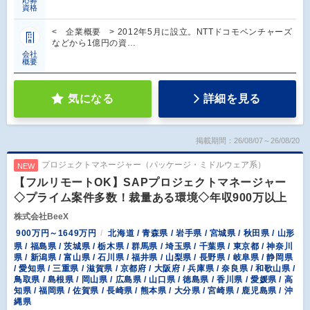
資格
< 企業概要 > 2012年5月に設立。NTTドコモベンチャーズ
などから1億円の資…
会社
概要
気になる
詳細を見る
掲載期間：26/08/07～26/08/20
プロジェクトマネージャー（パッケージ・ミドルウェア系）
NEW
【フルリモートOK】SAPプロジェクトマネージャー
◇プライム案件多数！裁量ある環境◇年収900万以上
株式会社BeeX
900万円～1649万円
北海道 / 青森県 / 岩手県 / 宮城県 / 秋田県 / 山形
県 / 福島県 / 茨城県 / 栃木県 / 群馬県 / 埼玉県 / 千葉県 / 東京都 / 神奈川
県 / 新潟県 / 富山県 / 石川県 / 福井県 / 山梨県 / 長野県 / 岐阜県 / 静岡県
/ 愛知県 / 三重県 / 滋賀県 / 京都府 / 大阪府 / 兵庫県 / 奈良県 / 和歌山県 /
鳥取県 / 島根県 / 岡山県 / 広島県 / 山口県 / 徳島県 / 香川県 / 愛媛県 / 高
知県 / 福岡県 / 佐賀県 / 長崎県 / 熊本県 / 大分県 / 宮崎県 / 鹿児島県 / 沖
縄県