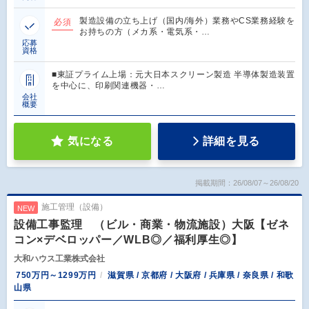
製造設備の立ち上げ（国内/海外）業務やCS業務経験を
必須
お持ちの方（メカ系・電気系・…
応募
資格
■東証プライム上場：元大日本スクリーン製造 半導体製造装置
を中心に、印刷関連機器・…
会社
概要
気になる
詳細を見る
掲載期間：26/08/07～26/08/20
施工管理（設備）
NEW
設備工事監理 （ビル・商業・物流施設）大阪【ゼネ
コン×デベロッパー／WLB◎／福利厚生◎】
大和ハウス工業株式会社
750万円～1299万円
滋賀県 / 京都府 / 大阪府 / 兵庫県 / 奈良県 / 和歌
山県