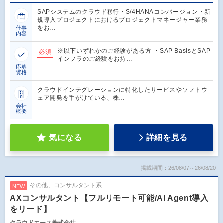
SAPシステムのクラウド移行・S/4HANAコンバージョン・新
規導入プロジェクトにおけるプロジェクトマネージャー業務
をお…
仕事
内容
※以下いずれかのご経験がある方 ・SAP BasisとSAP
必須
インフラのご経験をお持…
応募
資格
クラウドインテグレーションに特化したサービスやソフトウ
ェア開発を手がけている、株…
会社
概要
気になる
詳細を見る
掲載期間：26/08/07～26/08/20
その他、コンサルタント系
NEW
AXコンサルタント【フルリモート可能/AI Agent導入
をリード】
クラウドエース株式会社