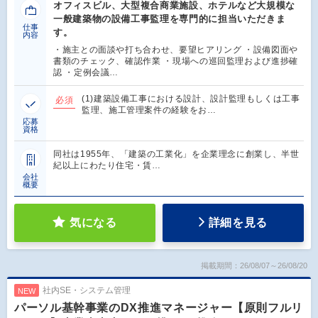
オフィスビル、大型複合商業施設、ホテルなど大規模な
一般建築物の設備工事監理を専門的に担当いただきま
仕事
す。
内容
・施主との面談や打ち合わせ、要望ヒアリング ・設備図面や
書類のチェック、確認作業 ・現場への巡回監理および進捗確
認 ・定例会議…
(1)建築設備工事における設計、設計監理もしくは工事
必須
監理、施工管理案件の経験をお…
応募
資格
同社は1955年、「建築の工業化」を企業理念に創業し、半世
紀以上にわたり住宅・賃…
会社
概要
気になる
詳細を見る
掲載期間：26/08/07～26/08/20
社内SE・システム管理
NEW
パーソル基幹事業のDX推進マネージャー【原則フルリ