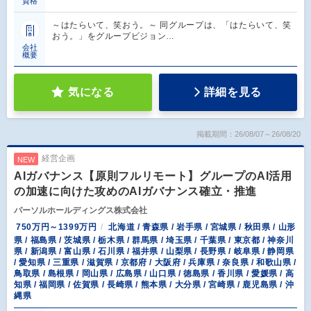
資格
～はたらいて、笑おう。～ 同グループは、「はたらいて、笑
おう。」をグループビジョン…
会社
概要
気になる
詳細を見る
掲載期間：26/08/07～26/08/20
経営企画
NEW
AIガバナンス【原則フルリモート】グループのAI活用
の加速に向けた攻めのAIガバナンス確立・推進
パーソルホールディングス株式会社
750万円～1399万円
北海道 / 青森県 / 岩手県 / 宮城県 / 秋田県 / 山形
県 / 福島県 / 茨城県 / 栃木県 / 群馬県 / 埼玉県 / 千葉県 / 東京都 / 神奈川
県 / 新潟県 / 富山県 / 石川県 / 福井県 / 山梨県 / 長野県 / 岐阜県 / 静岡県
/ 愛知県 / 三重県 / 滋賀県 / 京都府 / 大阪府 / 兵庫県 / 奈良県 / 和歌山県 /
鳥取県 / 島根県 / 岡山県 / 広島県 / 山口県 / 徳島県 / 香川県 / 愛媛県 / 高
知県 / 福岡県 / 佐賀県 / 長崎県 / 熊本県 / 大分県 / 宮崎県 / 鹿児島県 / 沖
縄県