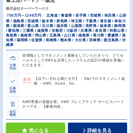
最上位パートナー認定
株式会社サーバーワークス
750万円～1249万円
北海道 / 青森県 / 岩手県 / 宮城県 / 秋田県 / 山形
県 / 福島県 / 茨城県 / 栃木県 / 群馬県 / 埼玉県 / 千葉県 / 東京都 / 神奈川
県 / 新潟県 / 富山県 / 石川県 / 福井県 / 山梨県 / 長野県 / 岐阜県 / 静岡県
/ 愛知県 / 三重県 / 滋賀県 / 京都府 / 大阪府 / 兵庫県 / 奈良県 / 和歌山県 /
鳥取県 / 島根県 / 岡山県 / 広島県 / 山口県 / 徳島県 / 香川県 / 愛媛県 / 高
知県 / 福岡県 / 佐賀県 / 長崎県 / 熊本県 / 大分県 / 宮崎県 / 鹿児島県 / 沖
縄県
管理職としてマネジメント業務をしていただきつつ、プリセ
ールスとしてAWSを活用したシステムの設計や構築を実施い
ただきます…
仕事
内容
【以下いずれも満たす方】 ・SIerでのマネジメント経
必須
験 ・AWS、Azure、Go…
応募
資格
AWS専業の老舗企業。AWS プレミアティア サービスパート
ナーです。 【事業内容…
会社
概要
気になる
詳細を見る