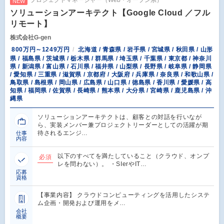
NEW
ソリューションアーキテクト【Google Cloud ／フル
リモート】
株式会社G-gen
800万円～1249万円
北海道 / 青森県 / 岩手県 / 宮城県 / 秋田県 / 山形
県 / 福島県 / 茨城県 / 栃木県 / 群馬県 / 埼玉県 / 千葉県 / 東京都 / 神奈川
県 / 新潟県 / 富山県 / 石川県 / 福井県 / 山梨県 / 長野県 / 岐阜県 / 静岡県
/ 愛知県 / 三重県 / 滋賀県 / 京都府 / 大阪府 / 兵庫県 / 奈良県 / 和歌山県 /
鳥取県 / 島根県 / 岡山県 / 広島県 / 山口県 / 徳島県 / 香川県 / 愛媛県 / 高
知県 / 福岡県 / 佐賀県 / 長崎県 / 熊本県 / 大分県 / 宮崎県 / 鹿児島県 / 沖
縄県
ソリューションアーキテクトは、顧客との対話を行いなが
ら、実装メンバー兼プロジェクトリーダーとしての活躍が期
待されるエンジ…
仕事
内容
以下のすべてを満たしていること（クラウド、オンプ
必須
レを問わない）。 ・SIerやIT…
応募
資格
【事業内容】 クラウドコンピューティングを活用したシステ
ム企画・開発および運用をメ…
会社
概要