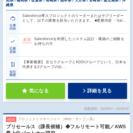
知県 / 福岡県 / 佐賀県 / 長崎県 / 熊本県 / 大分県 / 宮崎県 / 鹿児島県 / 沖
縄県
Salesforce導入プロジェクトのリーダーまたはサブリーダー
として、以下の業務を担当いただきます。 ■業務内容 ・Sal…
仕事
内容
Salesforceを利用したシステム設計・構築のご経験を
必須
お持ちの方
応募
資格
【事業概要】 京セラグループとKDDIグループという、日本を
代表する2グループの出…
会社
概要
気になる
詳細を見る
掲載期間：26/08/07～26/08/20
プロジェクトマネージャー（Web・オープン系）
NEW
プリセールス（課長候補）◆フルリモート可能／AWS