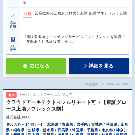
法…
営業戦略の立案および実行経験 組織マネジメント経験
必須
応募
資格
《建設業者向けマッチングサービス『ツクリンク』を運営／
「笑顔あふれる建設業」を目…
会社
概要
気になる
詳細を見る
掲載期間：26/08/07～26/08/20
サーバ・ネットワークエンジニア
NEW
クラウドアーキテクト＜フルリモート可＞【東証グロ
ース上場／フレックス制】
株式会社BeeX
800万円～1449万円
北海道 / 青森県 / 岩手県 / 宮城県 / 秋田県 / 山形
県 / 福島県 / 茨城県 / 栃木県 / 群馬県 / 埼玉県 / 千葉県 / 東京都 / 神奈川
県 / 新潟県 / 富山県 / 石川県 / 福井県 / 山梨県 / 長野県 / 岐阜県 / 静岡県