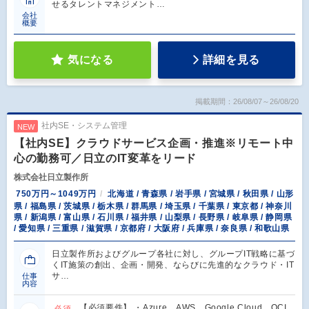
せるタレントマネジメント…
会社
概要
気になる
詳細を見る
掲載期間：26/08/07～26/08/20
社内SE・システム管理
NEW
【社内SE】クラウドサービス企画・推進※リモート中
心の勤務可／日立のIT変革をリード
株式会社日立製作所
750万円～1049万円
北海道 / 青森県 / 岩手県 / 宮城県 / 秋田県 / 山形
県 / 福島県 / 茨城県 / 栃木県 / 群馬県 / 埼玉県 / 千葉県 / 東京都 / 神奈川
県 / 新潟県 / 富山県 / 石川県 / 福井県 / 山梨県 / 長野県 / 岐阜県 / 静岡県
/ 愛知県 / 三重県 / 滋賀県 / 京都府 / 大阪府 / 兵庫県 / 奈良県 / 和歌山県
日立製作所およびグループ各社に対し、グループIT戦略に基づ
くIT施策の創出、企画・開発、ならびに先進的なクラウド・IT
サ…
仕事
内容
【必須要件】 ・Azure、AWS、Google Cloud、OCI
必須