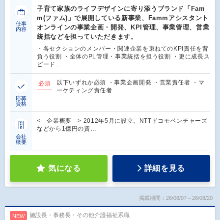
子育て家族のライフデザインに寄り添うブランド「Fam
m(ファム)」で展開している新事業、Fammアシスタント
仕事
オンラインの事業企画・開発、KPI管理、事業管理、営業
内容
統括などを担っていただきます。
・各セクションのメンバー・関連企業を束ねてのKPI責任を背
負う役割 ・全体のPL管理・事業統括を担う役割 ・更に成長ス
ピード…
以下いずれか必須 ・事業企画開発 ・営業責任者 ・マ
必須
ーケティング責任者
応募
資格
< 企業概要 > 2012年5月に設立。NTTドコモベンチャーズ
などから1億円の資…
会社
概要
気になる
詳細を見る
掲載期間：26/08/07～26/08/20
施設長・事務長・その他介護福祉系職
NEW