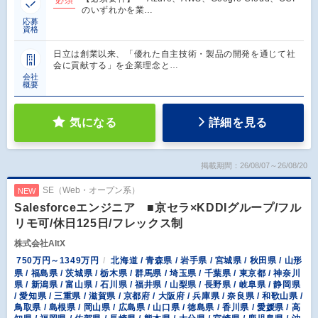
のいずれかを業…
応募
資格
日立は創業以来、「優れた自主技術・製品の開発を通じて社
会に貢献する」を企業理念と…
会社
概要
気になる
詳細を見る
掲載期間：26/08/07～26/08/20
SE（Web・オープン系）
NEW
Salesforceエンジニア ■京セラ×KDDIグループ/フル
リモ可/休日125日/フレックス制
株式会社AltX
750万円～1349万円
北海道 / 青森県 / 岩手県 / 宮城県 / 秋田県 / 山形
県 / 福島県 / 茨城県 / 栃木県 / 群馬県 / 埼玉県 / 千葉県 / 東京都 / 神奈川
県 / 新潟県 / 富山県 / 石川県 / 福井県 / 山梨県 / 長野県 / 岐阜県 / 静岡県
/ 愛知県 / 三重県 / 滋賀県 / 京都府 / 大阪府 / 兵庫県 / 奈良県 / 和歌山県 /
鳥取県 / 島根県 / 岡山県 / 広島県 / 山口県 / 徳島県 / 香川県 / 愛媛県 / 高