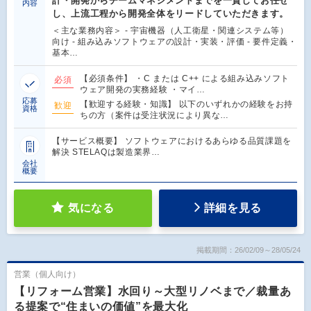
計・開発からチームマネジメントまでを一貫してお任せ
内容
し、上流工程から開発全体をリードしていただきます。
＜主な業務内容＞ - 宇宙機器（人工衛星・関連システム等）
向け - 組み込みソフトウェアの設計・実装・評価 - 要件定義・
基本…
【必須条件】 ・C または C++ による組み込みソフト
必須
ウェア開発の実務経験 ・マイ…
応募
【歓迎する経験・知識】 以下のいずれかの経験をお持
歓迎
資格
ちの方（案件は受注状況により異な…
【サービス概要】 ソフトウェアにおけるあらゆる品質課題を
解決 STELAQは製造業界…
会社
概要
気になる
詳細を見る
掲載期間：26/02/09～28/05/24
営業（個人向け）
【リフォーム営業】水回り～大型リノベまで／裁量あ
る提案で“住まいの価値”を最大化