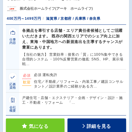
株式会社ホームライフ(アーキ ホームライフ)
400万円～1499万円
滋賀県 / 京都府 / 兵庫県 / 奈良県
各拠点を牽引する店舗・エリア責任者候補としてご活躍
いただきます。 既存の関西エリアでのシェア向上に加
仕事
え、東海・中国地方への新規進出を主導するチャンスが
内容
豊富にあります。
【当社の魅力】 営業効率：接客の「質」に100%集中できる
合理的システム ・100%反響営業の徹底: SNS、HP、展示場
戦…
必須 運転免許
必須
住宅／不動産／リフォーム・内装工事／建設コンサル
歓迎
応募
タント／設計業界のご経験がある方…
資格
戸建住宅・店舗・エクステリア・企画・デザイン・設計・施
工・不動産・リフォーム 「…
会社
概要
気になる
詳細を見る