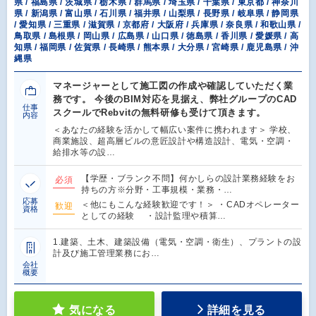
県 / 福島県 / 茨城県 / 栃木県 / 群馬県 / 埼玉県 / 千葉県 / 東京都 / 神奈川
県 / 新潟県 / 富山県 / 石川県 / 福井県 / 山梨県 / 長野県 / 岐阜県 / 静岡県
/ 愛知県 / 三重県 / 滋賀県 / 京都府 / 大阪府 / 兵庫県 / 奈良県 / 和歌山県 /
鳥取県 / 島根県 / 岡山県 / 広島県 / 山口県 / 徳島県 / 香川県 / 愛媛県 / 高
知県 / 福岡県 / 佐賀県 / 長崎県 / 熊本県 / 大分県 / 宮崎県 / 鹿児島県 / 沖
縄県
マネージャーとして施工図の作成や確認していただく業
務です。 今後のBIM対応を見据え、弊社グループのCAD
仕事
スクールでRebvitの無料研修も受けて頂きます。
内容
＜あなたの経験を活かして幅広い案件に携われます＞ 学校、
商業施設、超高層ビルの意匠設計や構造設計、電気・空調・
給排水等の設…
【学歴・ブランク不問】何かしらの設計業務経験をお
必須
持ちの方※分野・工事規模・業務・…
応募
＜他にもこんな経験歓迎です！＞ ・CADオペレーター
歓迎
資格
としての経験 ・設計監理や積算…
1.建築、土木、建築設備（電気・空調・衛生）、プラントの設
計及び施工管理業務にお…
会社
概要
気になる
詳細を見る