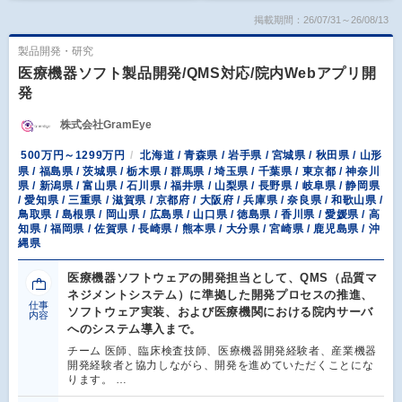
掲載期間：26/07/31～26/08/13
製品開発・研究
医療機器ソフト製品開発/QMS対応/院内Webアプリ開
発
株式会社GramEye
500万円～1299万円
北海道 / 青森県 / 岩手県 / 宮城県 / 秋田県 / 山形
県 / 福島県 / 茨城県 / 栃木県 / 群馬県 / 埼玉県 / 千葉県 / 東京都 / 神奈川
県 / 新潟県 / 富山県 / 石川県 / 福井県 / 山梨県 / 長野県 / 岐阜県 / 静岡県
/ 愛知県 / 三重県 / 滋賀県 / 京都府 / 大阪府 / 兵庫県 / 奈良県 / 和歌山県 /
鳥取県 / 島根県 / 岡山県 / 広島県 / 山口県 / 徳島県 / 香川県 / 愛媛県 / 高
知県 / 福岡県 / 佐賀県 / 長崎県 / 熊本県 / 大分県 / 宮崎県 / 鹿児島県 / 沖
縄県
医療機器ソフトウェアの開発担当として、QMS（品質マ
ネジメントシステム）に準拠した開発プロセスの推進、
仕事
ソフトウェア実装、および医療機関における院内サーバ
内容
へのシステム導入まで。
チーム 医師、臨床検査技師、医療機器開発経験者、産業機器
開発経験者と協力しながら、開発を進めていただくことにな
ります。 …