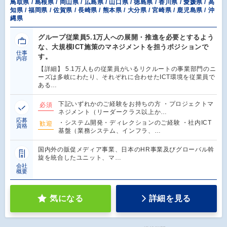
鳥取県 / 島根県 / 岡山県 / 広島県 / 山口県 / 徳島県 / 香川県 / 愛媛県 / 高
知県 / 福岡県 / 佐賀県 / 長崎県 / 熊本県 / 大分県 / 宮崎県 / 鹿児島県 / 沖
縄県
グループ従業員5.1万人への展開・推進を必要とするよう
な、大規模ICT施策のマネジメントを担うポジションで
仕事
す。
内容
【詳細】 5.1万人もの従業員がいるリクルートの事業部門のニ
ーズは多岐にわたり、それぞれに合わせたICT環境を従業員で
ある…
下記いずれかのご経験をお持ちの方 ・プロジェクトマ
必須
ネジメント（リーダークラス以上か…
応募
・システム開発・ディレクションのご経験 ・社内ICT
歓迎
資格
基盤（業務システム、インフラ、…
国内外の販促メディア事業、日本のHR事業及びグローバル斡
旋を統合したユニット、マ…
会社
概要
気になる
詳細を見る