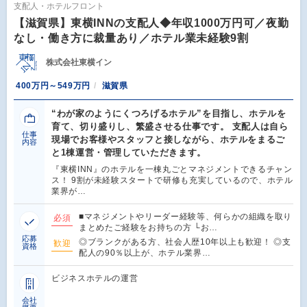
支配人・ホテルフロント
【滋賀県】東横INNの支配人◆年収1000万円可／夜勤
なし・働き方に裁量あり／ホテル業未経験9割
株式会社東横イン
400万円～549万円
滋賀県
“わが家のようにくつろげるホテル”を目指し、ホテルを
育て、切り盛りし、繁盛させる仕事です。 支配人は自ら
仕事
現場でお客様やスタッフと接しながら、ホテルをまるご
内容
と1棟運営・管理していただきます。
『東横INN』のホテルを一棟丸ごとマネジメントできるチャン
ス！ 9割が未経験スタートで研修も充実しているので、ホテル
業界が…
■マネジメントやリーダー経験等、何らかの組織を取り
必須
まとめたご経験をお持ちの方 └お…
応募
◎ブランクがある方、社会人歴10年以上も歓迎！ ◎支
歓迎
資格
配人の90％以上が、ホテル業界…
ビジネスホテルの運営
会社