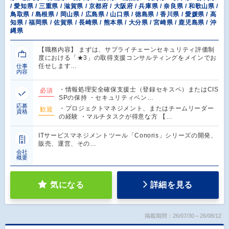
/ 愛知県 / 三重県 / 滋賀県 / 京都府 / 大阪府 / 兵庫県 / 奈良県 / 和歌山県 /
鳥取県 / 島根県 / 岡山県 / 広島県 / 山口県 / 徳島県 / 香川県 / 愛媛県 / 高
知県 / 福岡県 / 佐賀県 / 長崎県 / 熊本県 / 大分県 / 宮崎県 / 鹿児島県 / 沖
縄県
【職務内容】 まずは、サプライチェーンセキュリティ評価制
度における「★3」の取得支援コンサルティングをメインでお
任せします…
仕事
内容
・情報処理安全確保支援士（登録セキスペ）またはCIS
必須
SPの保持 ・セキュリティベン…
応募
・プロジェクトマネジメント、またはチームリーダー
歓迎
資格
の経験 ・マルチタスクが得意な方 【…
ITサービスマネジメントツール「Conoris」シリーズの開発、
販売、運営、その…
会社
概要
気になる
詳細を見る
掲載期間：26/07/30～26/08/12