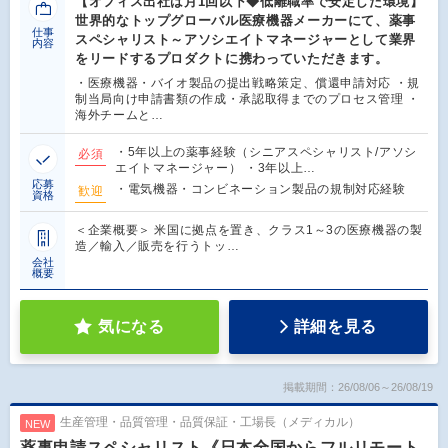
【オフィス出社は月1回以下◆低離職率で安定した環境】
世界的なトップグローバル医療機器メーカーにて、薬事
仕事
スペシャリスト～アソシエイトマネージャーとして業界
内容
をリードするプロダクトに携わっていただきます。
・医療機器・バイオ製品の提出戦略策定、償還申請対応 ・規
制当局向け申請書類の作成・承認取得までのプロセス管理 ・
海外チームと…
・5年以上の薬事経験（シニアスペシャリスト/アソシ
必須
エイトマネージャー） ・3年以上…
応募
・電気機器・コンビネーション製品の規制対応経験
歓迎
資格
＜企業概要＞ 米国に拠点を置き、クラス1～3の医療機器の製
造／輸入／販売を行うトッ…
会社
概要
気になる
詳細を見る
掲載期間：26/08/06～26/08/19
生産管理・品質管理・品質保証・工場長（メディカル）
NEW
薬事申請スペシャリスト《日本全国からフルリモート