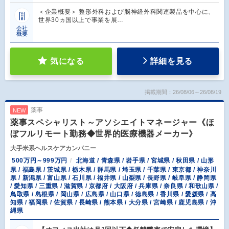
＜企業概要＞ 整形外科および脳神経外科関連製品を中心に、
世界30ヵ国以上で事業を展…
会社
概要
気になる
詳細を見る
掲載期間：26/08/06～26/08/19
薬事
NEW
薬事スペシャリスト～アソシエイトマネージャー《ほ
ぼフルリモート勤務◆世界的医療機器メーカー》
大手米系ヘルスケアカンパニー
500万円～999万円
北海道 / 青森県 / 岩手県 / 宮城県 / 秋田県 / 山形
県 / 福島県 / 茨城県 / 栃木県 / 群馬県 / 埼玉県 / 千葉県 / 東京都 / 神奈川
県 / 新潟県 / 富山県 / 石川県 / 福井県 / 山梨県 / 長野県 / 岐阜県 / 静岡県
/ 愛知県 / 三重県 / 滋賀県 / 京都府 / 大阪府 / 兵庫県 / 奈良県 / 和歌山県 /
鳥取県 / 島根県 / 岡山県 / 広島県 / 山口県 / 徳島県 / 香川県 / 愛媛県 / 高
知県 / 福岡県 / 佐賀県 / 長崎県 / 熊本県 / 大分県 / 宮崎県 / 鹿児島県 / 沖
縄県