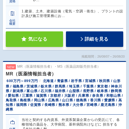
資格
1.建築、土木、建築設備（電気・空調・衛生）、プラントの設
計及び施工管理業務にお…
会社
概要
気になる
詳細を見る
掲載期間：26/08/07～26/08/20
MR（医薬情報担当者）・MS（医薬品卸販売担当者）
NEW
MR（医薬情報担当者）
600万円～899万円
北海道 / 青森県 / 岩手県 / 宮城県 / 秋田県 / 山形
県 / 福島県 / 茨城県 / 栃木県 / 群馬県 / 埼玉県 / 千葉県 / 東京都 / 神奈川
県 / 新潟県 / 富山県 / 石川県 / 福井県 / 山梨県 / 長野県 / 岐阜県 / 静岡県
/ 愛知県 / 三重県 / 滋賀県 / 京都府 / 大阪府 / 兵庫県 / 奈良県 / 和歌山県 /
鳥取県 / 島根県 / 岡山県 / 広島県 / 山口県 / 徳島県 / 香川県 / 愛媛県 / 高
知県 / 福岡県 / 佐賀県 / 長崎県 / 熊本県 / 大分県 / 宮崎県 / 鹿児島県 / 沖
縄県
当社と契約する内資系、外資系製薬企業からの受託にて、各
種領域の薬品を、大学病院、基幹病院向けなどに 担当する
【当社で働く魅…
仕事