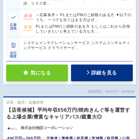
渉、リスク管…
＜応募条件＞ PLまたはPMのご経験のある方 ▼以下の
必須
うち、一つでも当てはまる方はぜ…
応募
PLまたはPMのご経験のある方 もしくはこれから目指
歓迎
資格
していきたいと考えている方も大…
システムインテグレーションサービス システムコンサルティ
ングサービス クラウドサービ…
会社
概要
気になる
詳細を見る
掲載期間：26/07/27～26/08/09
店長・販売・店舗管理
【店長候補】平均年収656万円/焼肉きんぐ等を運営す
る上場企業/豊富なキャリアパス/裁量大◎
株式会社物語コーポレーション
400万円～599万円
北海道 / 青森県 / 岩手県 / 宮城県 / 秋田県 / 山形