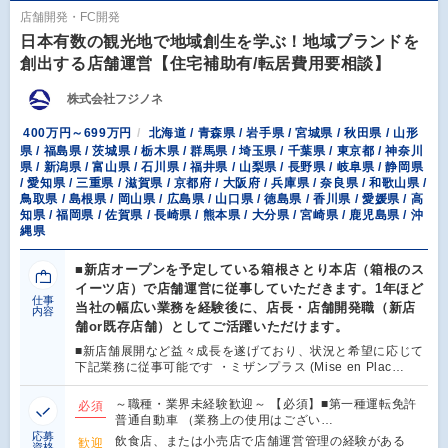
店舗開発・FC開発
日本有数の観光地で地域創生を学ぶ！地域ブランドを
創出する店舗運営【住宅補助有/転居費用要相談】
株式会社フジノネ
400万円～699万円
北海道 / 青森県 / 岩手県 / 宮城県 / 秋田県 / 山形
県 / 福島県 / 茨城県 / 栃木県 / 群馬県 / 埼玉県 / 千葉県 / 東京都 / 神奈川
県 / 新潟県 / 富山県 / 石川県 / 福井県 / 山梨県 / 長野県 / 岐阜県 / 静岡県
/ 愛知県 / 三重県 / 滋賀県 / 京都府 / 大阪府 / 兵庫県 / 奈良県 / 和歌山県 /
鳥取県 / 島根県 / 岡山県 / 広島県 / 山口県 / 徳島県 / 香川県 / 愛媛県 / 高
知県 / 福岡県 / 佐賀県 / 長崎県 / 熊本県 / 大分県 / 宮崎県 / 鹿児島県 / 沖
縄県
■新店オープンを予定している箱根さとり本店（箱根のス
イーツ店）で店舗運営に従事していただきます。1年ほど
仕事
当社の幅広い業務を経験後に、店長・店舗開発職（新店
内容
舗or既存店舗）としてご活躍いただけます。
■新店舗展開など益々成長を遂げており、状況と希望に応じて
下記業務に従事可能です ・ミザンプラス (Mise en Plac…
～職種・業界未経験歓迎～ 【必須】■第一種運転免許
必須
普通自動車 （業務上の使用はござい…
応募
飲食店、または小売店で店舗運営管理の経験がある
歓迎
資格