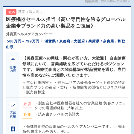
掲載期間：26/08/06～26/08/19
営業（法人向け）
NEW
医療機器セールス担当《高い専門性を誇るグローバル
企業◆ブランド力の高い製品をご担当》
外資系ヘルスケアカンパニー
500万円～799万円
滋賀県 / 京都府 / 大阪府 / 兵庫県 / 奈良県 / 和歌
山県
【美容医療への興味・関心が高い方、大歓迎】 自由診療
領域において、営業経験を広げていただけるポジション
仕事
です。 医療従事者との関係構築や製品提案を通じ、専門
内容
性を高めながらご活躍いただけます。
＜主な仕事内容＞ ・担当エリアの優先ターゲット顧客の特定
と販売プランの策定・実行 ・新規顧客の開拓とビジネス構築
・販売目標達…
・製薬会社や医療機器会社での営業経験/美容クリニッ
必須
クでの看護師経験（5年以上） …
応募
・読み書きレベルの英語力
歓迎
資格
・領域特化型の欧州系のヘルスケアカンパニーです。 ・売上
高40億米ドルを誇り、40…