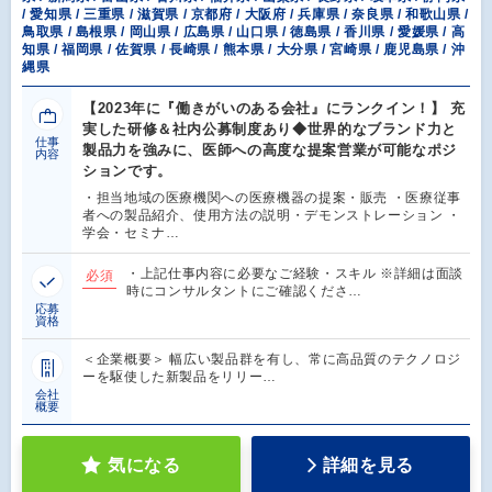
/ 愛知県 / 三重県 / 滋賀県 / 京都府 / 大阪府 / 兵庫県 / 奈良県 / 和歌山県 /
鳥取県 / 島根県 / 岡山県 / 広島県 / 山口県 / 徳島県 / 香川県 / 愛媛県 / 高
知県 / 福岡県 / 佐賀県 / 長崎県 / 熊本県 / 大分県 / 宮崎県 / 鹿児島県 / 沖
縄県
【2023年に『働きがいのある会社』にランクイン！】 充
実した研修＆社内公募制度あり◆世界的なブランド力と
仕事
製品力を強みに、医師への高度な提案営業が可能なポジ
内容
ションです。
・担当地域の医療機関への医療機器の提案・販売 ・医療従事
者への製品紹介、使用方法の説明・デモンストレーション ・
学会・セミナ…
・上記仕事内容に必要なご経験・スキル ※詳細は面談
必須
時にコンサルタントにご確認くださ…
応募
資格
＜企業概要＞ 幅広い製品群を有し、常に高品質のテクノロジ
ーを駆使した新製品をリリー…
会社
概要
気になる
詳細を見る