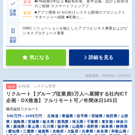
■PM経験3年以上 ■顧客折衝、要件定義、設計工程担当
必須
のご経験 ※スマートフォンアプ…
応募
■アプリ開発 or toC向けシステム開発のプロジェクト
歓迎
資格
マネージャー経験 ■実務に…
OMO ソリューションを軸としたアプリビジネス事業およびビ
ジネスプロデュース事業
会社
概要
気になる
詳細を見る
掲載期間：26/08/06～26/08/19
社内SE・システム管理
NEW
リクルート【グループ従業員5万人へ展開する社内ICT
企画・DX推進】フルリモート可／年間休日145日
株式会社リクルート
500万円～1499万円
北海道 / 青森県 / 岩手県 / 宮城県 / 秋田県 / 山形
県 / 福島県 / 茨城県 / 栃木県 / 群馬県 / 埼玉県 / 千葉県 / 東京都 / 神奈川
県 / 新潟県 / 富山県 / 石川県 / 福井県 / 山梨県 / 長野県 / 岐阜県 / 静岡県
/ 愛知県 / 三重県 / 滋賀県 / 京都府 / 大阪府 / 兵庫県 / 奈良県 / 和歌山県 /