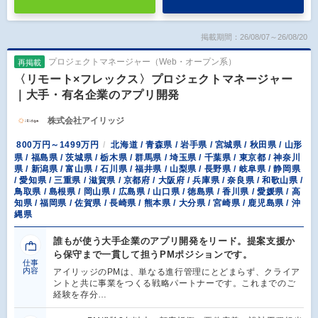
掲載期間：26/08/07～26/08/20
プロジェクトマネージャー（Web・オープン系）
再掲載
〈リモート×フレックス〉プロジェクトマネージャー
｜大手・有名企業のアプリ開発
株式会社アイリッジ
800万円～1499万円
北海道 / 青森県 / 岩手県 / 宮城県 / 秋田県 / 山形
県 / 福島県 / 茨城県 / 栃木県 / 群馬県 / 埼玉県 / 千葉県 / 東京都 / 神奈川
県 / 新潟県 / 富山県 / 石川県 / 福井県 / 山梨県 / 長野県 / 岐阜県 / 静岡県
/ 愛知県 / 三重県 / 滋賀県 / 京都府 / 大阪府 / 兵庫県 / 奈良県 / 和歌山県 /
鳥取県 / 島根県 / 岡山県 / 広島県 / 山口県 / 徳島県 / 香川県 / 愛媛県 / 高
知県 / 福岡県 / 佐賀県 / 長崎県 / 熊本県 / 大分県 / 宮崎県 / 鹿児島県 / 沖
縄県
誰もが使う大手企業のアプリ開発をリード。提案支援か
ら保守まで一貫して担うPMポジションです。
仕事
内容
アイリッジのPMは、単なる進行管理にとどまらず、クライア
ントと共に事業をつくる戦略パートナーです。これまでのご
経験を存分…