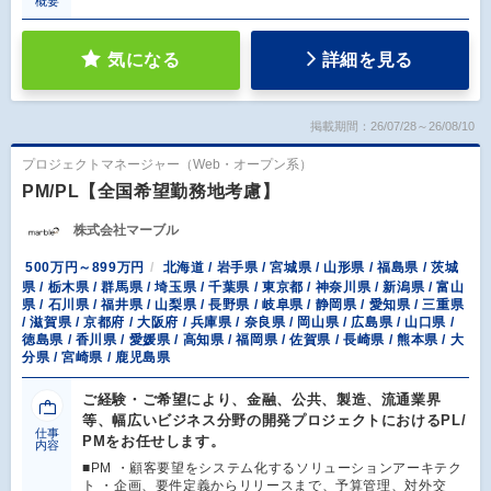
概要
気になる
詳細を見る
掲載期間：26/07/28～26/08/10
プロジェクトマネージャー（Web・オープン系）
PM/PL【全国希望勤務地考慮】
株式会社マーブル
500万円～899万円
北海道 / 岩手県 / 宮城県 / 山形県 / 福島県 / 茨城
県 / 栃木県 / 群馬県 / 埼玉県 / 千葉県 / 東京都 / 神奈川県 / 新潟県 / 富山
県 / 石川県 / 福井県 / 山梨県 / 長野県 / 岐阜県 / 静岡県 / 愛知県 / 三重県
/ 滋賀県 / 京都府 / 大阪府 / 兵庫県 / 奈良県 / 岡山県 / 広島県 / 山口県 /
徳島県 / 香川県 / 愛媛県 / 高知県 / 福岡県 / 佐賀県 / 長崎県 / 熊本県 / 大
分県 / 宮崎県 / 鹿児島県
ご経験・ご希望により、金融、公共、製造、流通業界
等、幅広いビジネス分野の開発プロジェクトにおけるPL/
仕事
PMをお任せします。
内容
■PM ・顧客要望をシステム化するソリューションアーキテク
ト ・企画、要件定義からリリースまで、予算管理、対外交