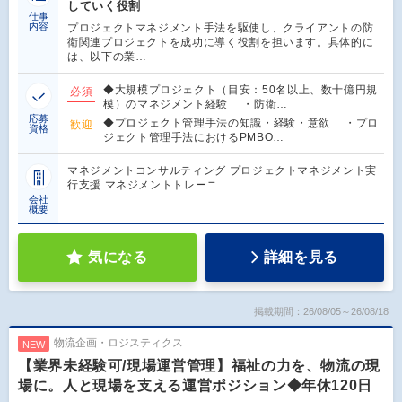
していく役割
仕事
内容
プロジェクトマネジメント手法を駆使し、クライアントの防
衛関連プロジェクトを成功に導く役割を担います。具体的に
は、以下の業…
◆大規模プロジェクト（目安：50名以上、数十億円規
必須
模）のマネジメント経験 ・防衛…
応募
◆プロジェクト管理手法の知識・経験・意欲 ・プロ
歓迎
資格
ジェクト管理手法におけるPMBO…
マネジメントコンサルティング プロジェクトマネジメント実
行支援 マネジメントトレーニ…
会社
概要
気になる
詳細を見る
掲載期間：26/08/05～26/08/18
物流企画・ロジスティクス
NEW
【業界未経験可/現場運営管理】福祉の力を、物流の現
場に。人と現場を支える運営ポジション◆年休120日