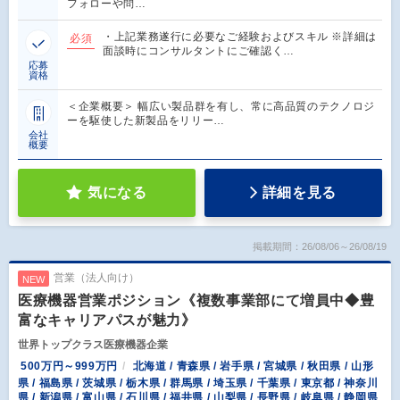
フォローや問…
・上記業務遂行に必要なご経験およびスキル ※詳細は
必須
面談時にコンサルタントにご確認く…
応募
資格
＜企業概要＞ 幅広い製品群を有し、常に高品質のテクノロジ
ーを駆使した新製品をリリー…
会社
概要
気になる
詳細を見る
掲載期間：26/08/06～26/08/19
営業（法人向け）
NEW
医療機器営業ポジション《複数事業部にて増員中◆豊
富なキャリアパスが魅力》
世界トップクラス医療機器企業
500万円～999万円
北海道 / 青森県 / 岩手県 / 宮城県 / 秋田県 / 山形
県 / 福島県 / 茨城県 / 栃木県 / 群馬県 / 埼玉県 / 千葉県 / 東京都 / 神奈川
県 / 新潟県 / 富山県 / 石川県 / 福井県 / 山梨県 / 長野県 / 岐阜県 / 静岡県