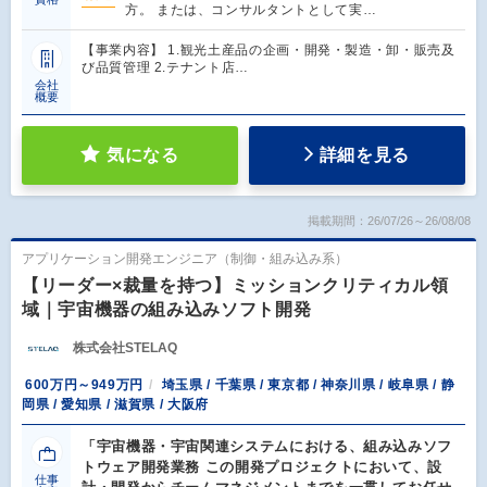
方。 または、コンサルタントとして実…
【事業内容】 1.観光土産品の企画・開発・製造・卸・販売及
び品質管理 2.テナント店…
会社
概要
気になる
詳細を見る
掲載期間：26/07/26～26/08/08
アプリケーション開発エンジニア（制御・組み込み系）
【リーダー×裁量を持つ】ミッションクリティカル領
域｜宇宙機器の組み込みソフト開発
株式会社STELAQ
600万円～949万円
埼玉県 / 千葉県 / 東京都 / 神奈川県 / 岐阜県 / 静
岡県 / 愛知県 / 滋賀県 / 大阪府
「宇宙機器・宇宙関連システムにおける、組み込みソフ
トウェア開発業務 この開発プロジェクトにおいて、設
仕事