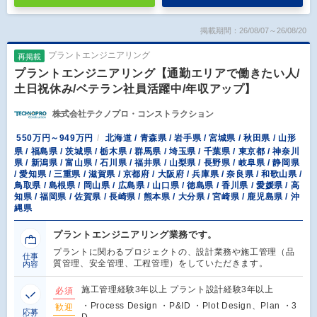
掲載期間：26/08/07～26/08/20
プラントエンジニアリング
再掲載
プラントエンジニアリング【通勤エリアで働きたい人/
土日祝休み/ベテラン社員活躍中/年収アップ】
株式会社テクノプロ・コンストラクション
550万円～949万円
北海道 / 青森県 / 岩手県 / 宮城県 / 秋田県 / 山形
県 / 福島県 / 茨城県 / 栃木県 / 群馬県 / 埼玉県 / 千葉県 / 東京都 / 神奈川
県 / 新潟県 / 富山県 / 石川県 / 福井県 / 山梨県 / 長野県 / 岐阜県 / 静岡県
/ 愛知県 / 三重県 / 滋賀県 / 京都府 / 大阪府 / 兵庫県 / 奈良県 / 和歌山県 /
鳥取県 / 島根県 / 岡山県 / 広島県 / 山口県 / 徳島県 / 香川県 / 愛媛県 / 高
知県 / 福岡県 / 佐賀県 / 長崎県 / 熊本県 / 大分県 / 宮崎県 / 鹿児島県 / 沖
縄県
プラントエンジニアリング業務です。
プラントに関わるプロジェクトの、設計業務や施工管理（品
仕事
質管理、安全管理、工程管理）をしていただきます。
内容
施工管理経験3年以上 プラント設計経験3年以上
必須
・Process Design ・P&ID ・Plot Design、Plan ・3
歓迎
応募
D…