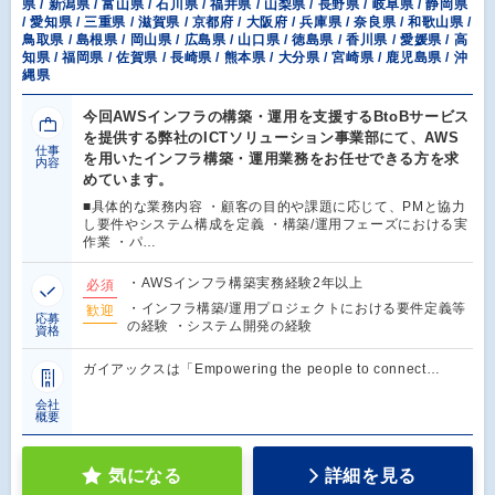
県 / 新潟県 / 富山県 / 石川県 / 福井県 / 山梨県 / 長野県 / 岐阜県 / 静岡県
/ 愛知県 / 三重県 / 滋賀県 / 京都府 / 大阪府 / 兵庫県 / 奈良県 / 和歌山県 /
鳥取県 / 島根県 / 岡山県 / 広島県 / 山口県 / 徳島県 / 香川県 / 愛媛県 / 高
知県 / 福岡県 / 佐賀県 / 長崎県 / 熊本県 / 大分県 / 宮崎県 / 鹿児島県 / 沖
縄県
今回AWSインフラの構築・運用を支援するBtoBサービス
を提供する弊社のICTソリューション事業部にて、AWS
仕事
を用いたインフラ構築・運用業務をお任せできる方を求
内容
めています。
■具体的な業務内容 ・顧客の目的や課題に応じて、PMと協力
し要件やシステム構成を定義 ・構築/運用フェーズにおける実
作業 ・パ…
・AWSインフラ構築実務経験2年以上
必須
・インフラ構築/運用プロジェクトにおける要件定義等
歓迎
応募
の経験 ・システム開発の経験
資格
ガイアックスは「Empowering the people to connect…
会社
概要
気になる
詳細を見る