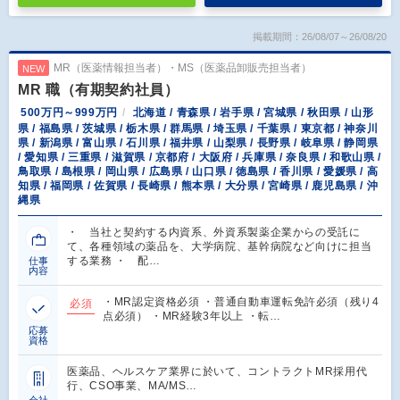
掲載期間：26/08/07～26/08/20
MR（医薬情報担当者）・MS（医薬品卸販売担当者）
NEW
MR 職（有期契約社員）
500万円～999万円
北海道 / 青森県 / 岩手県 / 宮城県 / 秋田県 / 山形
県 / 福島県 / 茨城県 / 栃木県 / 群馬県 / 埼玉県 / 千葉県 / 東京都 / 神奈川
県 / 新潟県 / 富山県 / 石川県 / 福井県 / 山梨県 / 長野県 / 岐阜県 / 静岡県
/ 愛知県 / 三重県 / 滋賀県 / 京都府 / 大阪府 / 兵庫県 / 奈良県 / 和歌山県 /
鳥取県 / 島根県 / 岡山県 / 広島県 / 山口県 / 徳島県 / 香川県 / 愛媛県 / 高
知県 / 福岡県 / 佐賀県 / 長崎県 / 熊本県 / 大分県 / 宮崎県 / 鹿児島県 / 沖
縄県
・ 当社と契約する内資系、外資系製薬企業からの受託に
て、各種領域の薬品を、大学病院、基幹病院など向けに担当
する業務 ・ 配…
仕事
内容
・MR認定資格必須 ・普通自動車運転免許必須（残り4
必須
点必須） ・MR経験3年以上 ・転…
応募
資格
医薬品、ヘルスケア業界に於いて、コントラクトMR採用代
行、CSO事業、MA/MS…