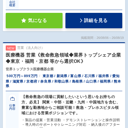
会社
概要
気になる
詳細を見る
掲載期間：26/08/06～26/08/19
営業（法人向け）
NEW
医療機器 営業《救命救急領域◆業界トップシェア企業
◆東京・福岡・京都 等から選択OK》
世界トップクラス医療機器企業
500万円～899万円
東京都 / 新潟県 / 富山県 / 石川県 / 福井県 / 愛知
県 / 滋賀県 / 京都府 / 奈良県 / 和歌山県 / 島根県 / 山口県 / 福岡県 / 熊本
県
【救命救急の現場に貢献したいという思いをお持ちの
方、必見】 関東・中部・近畿・九州・中国地方を含む、
仕事
豊富な勤務地からご相談可能！救急・プレホスピタル領
内容
域における営業ポジションです。
・製品の提案・営業活動 ・デモンストレーションと操作説明
・導入時のサポートやトレーニング対応 ・納入後のアフター