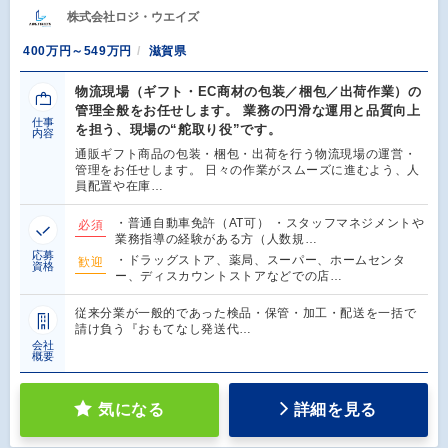
株式会社ロジ・ウエイズ
400万円～549万円
滋賀県
物流現場（ギフト・EC商材の包装／梱包／出荷作業）の
管理全般をお任せします。 業務の円滑な運用と品質向上
仕事
を担う、現場の“舵取り役”です。
内容
通販ギフト商品の包装・梱包・出荷を行う物流現場の運営・
管理をお任せします。 日々の作業がスムーズに進むよう、人
員配置や在庫…
・普通自動車免許（AT可） ・スタッフマネジメントや
必須
業務指導の経験がある方（人数規…
応募
・ドラッグストア、薬局、スーパー、ホームセンタ
歓迎
資格
ー、ディスカウントストアなどでの店…
従来分業が一般的であった検品・保管・加工・配送を一括で
請け負う『おもてなし発送代…
会社
概要
気になる
詳細を見る