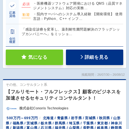
・医療機器ソフトウェア開発における QMS（品質マネ
必須
ジメントシステム）対応の実務…
応募
・院内サーバへのシステム導入経験 【開発環境】 使用
歓迎
資格
言語：Python、C++ インフ…
「感染症診療を変革し、薬剤耐性菌問題解決のフラッグシッ
プカンパニーへ」をミッショ…
会社
概要
気になる
詳細を見る
掲載期間：26/07/30～26/08/12
その他、コンサルタント系
【フルリモート・フルフレックス】顧客のビジネスを
加速させるセキュリティコンサルタント！
株式会社Conoris Technologies
500万円～699万円
北海道 / 青森県 / 岩手県 / 宮城県 / 秋田県 / 山形
県 / 福島県 / 茨城県 / 栃木県 / 群馬県 / 埼玉県 / 千葉県 / 東京都 / 神奈川
県 / 新潟県 / 富山県 / 石川県 / 福井県 / 山梨県 / 長野県 / 岐阜県 / 静岡県