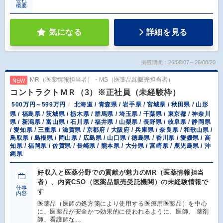
会社
概要
気になる
詳細を見る
掲載期間：26/08/07～26/08/20
MR（医薬情報担当者）・MS（医薬品卸販売担当者）
NEW
コントラクトＭＲ（3）※正社員（未経験枠）
500万円～599万円
北海道 / 青森県 / 岩手県 / 宮城県 / 秋田県 / 山形
県 / 福島県 / 茨城県 / 栃木県 / 群馬県 / 埼玉県 / 千葉県 / 東京都 / 神奈川
県 / 新潟県 / 富山県 / 石川県 / 福井県 / 山梨県 / 長野県 / 岐阜県 / 静岡県
/ 愛知県 / 三重県 / 滋賀県 / 京都府 / 大阪府 / 兵庫県 / 奈良県 / 和歌山県 /
鳥取県 / 島根県 / 岡山県 / 広島県 / 山口県 / 徳島県 / 香川県 / 愛媛県 / 高
知県 / 福岡県 / 佐賀県 / 長崎県 / 熊本県 / 大分県 / 宮崎県 / 鹿児島県 / 沖
縄県
好収入と医薬分野での貢献が魅力のMR（医薬情報担当
者）、内資CSO（医薬品販売受託機関）の未経験情報で
仕事
す
内容
医薬品（医師の処方箋により使用する医療用医薬品）を中心
に、医薬品が安全かつ効果的に使われるように、医師、 薬剤
師、看護師な…