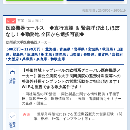
掲載期間：26/08/06～26/08/19
営業（法人向け）
NEW
医療機器セールス ◆直行直帰 ＆ 緊急呼び出しほぼ
なし！◆勤務地 全国から選択可能◆
欧州系大手医療機器メーカー
500万円～1199万円
北海道 / 青森県 / 岩手県 / 宮城県 / 秋田県 / 山形
県 / 福島県 / 茨城県 / 栃木県 / 群馬県 / 山梨県 / 長野県 / 滋賀県 / 京都府
/ 大阪府 / 兵庫県 / 奈良県 / 和歌山県
【整形領域トップレベルの欧州系グローバル医療機器メ
ーカー】国公立病院や大手民間病院の整形外科医等への
仕事
整形外科用インプラントの営業活動をご担当頂きます！
内容
WLBを重視できる希少案件です！
・同社製品のPR活動 ・同社製品に関する情報提供（手術手
技、臨床データ、医療情報等） ・医師・看護師向けセミナー
の企画・開催…
・整形外科領域における医療機器販売の営業経験 （関
必須
節、脊椎、外傷、インプラント等）…
応募
資格