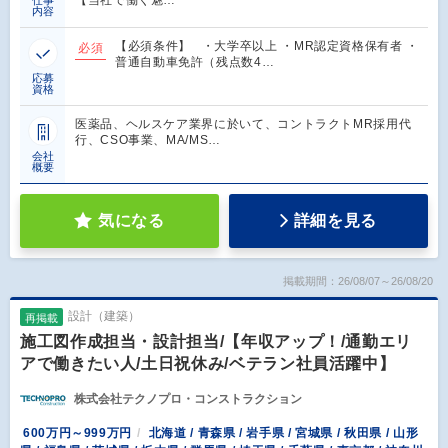
内容
‎【必須条件】 ‎ ‎ ・大学卒以上 ・MR認定資格保有者 ・
必須
普通自動車免許（残点数4…
応募
資格
医薬品、ヘルスケア業界に於いて、コントラクトMR採用代
行、CSO事業、MA/MS…
会社
概要
気になる
詳細を見る
掲載期間：26/08/07～26/08/20
設計（建築）
再掲載
施工図作成担当・設計担当/【年収アップ！/通勤エリ
アで働きたい人/土日祝休み/ベテラン社員活躍中】
株式会社テクノプロ・コンストラクション
600万円～999万円
北海道 / 青森県 / 岩手県 / 宮城県 / 秋田県 / 山形