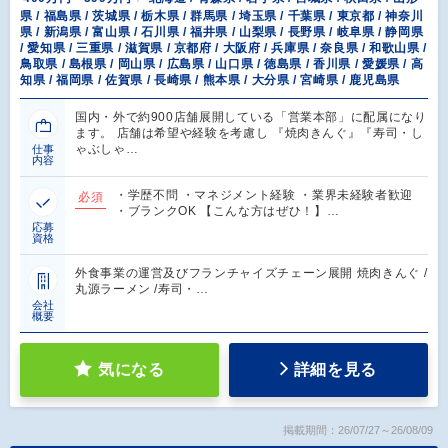
県 / 福島県 / 茨城県 / 栃木県 / 群馬県 / 埼玉県 / 千葉県 / 東京都 / 神奈川
県 / 新潟県 / 富山県 / 石川県 / 福井県 / 山梨県 / 長野県 / 岐阜県 / 静岡県
/ 愛知県 / 三重県 / 滋賀県 / 京都府 / 大阪府 / 兵庫県 / 奈良県 / 和歌山県 /
鳥取県 / 島根県 / 岡山県 / 広島県 / 山口県 / 徳島県 / 香川県 / 愛媛県 / 高
知県 / 福岡県 / 佐賀県 / 長崎県 / 熊本県 / 大分県 / 宮崎県 / 鹿児島県
国内・外で約900店舗展開している「営業本部」に配属になり
ます。 店舗は希望や経験を考慮し 『焼肉きんぐ』『寿司・し
ゃぶしゃ…
仕事
内容
・学歴不問 ・マネジメント経験 ・業界未経験者歓迎
必須
・ブランクOK 【こんな方はぜひ！】…
応募
資格
外食事業の運営及びフランチャイズチェーン展開 焼肉きんぐ /
丸源ラーメン /寿司・…
会社
概要
気になる
詳細を見る
掲載期間：26/07/27～26/08/09