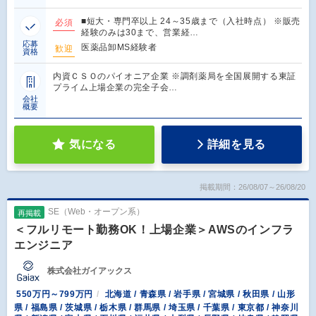
■短大・専門卒以上 24～35歳まで（入社時点） ※販売
必須
経験のみは30まで、営業経…
応募
医薬品卸MS経験者
歓迎
資格
内資ＣＳＯのパイオニア企業 ※調剤薬局を全国展開する東証
プライム上場企業の完全子会…
会社
概要
気になる
詳細を見る
掲載期間：26/08/07～26/08/20
SE（Web・オープン系）
再掲載
＜フルリモート勤務OK！上場企業＞AWSのインフラ
エンジニア
株式会社ガイアックス
550万円～799万円
北海道 / 青森県 / 岩手県 / 宮城県 / 秋田県 / 山形
県 / 福島県 / 茨城県 / 栃木県 / 群馬県 / 埼玉県 / 千葉県 / 東京都 / 神奈川