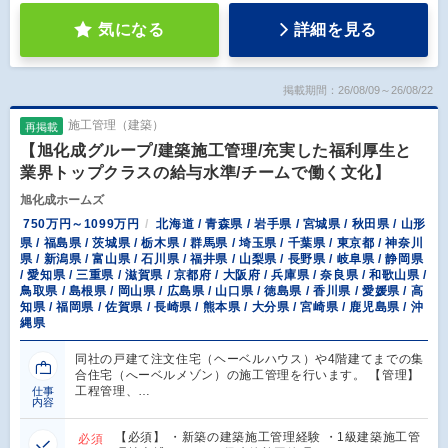
気になる
詳細を見る
掲載期間：26/08/09～26/08/22
施工管理（建築）
再掲載
【旭化成グループ/建築施工管理/充実した福利厚生と
業界トップクラスの給与水準/チームで働く文化】
旭化成ホームズ
750万円～1099万円
北海道 / 青森県 / 岩手県 / 宮城県 / 秋田県 / 山形
県 / 福島県 / 茨城県 / 栃木県 / 群馬県 / 埼玉県 / 千葉県 / 東京都 / 神奈川
県 / 新潟県 / 富山県 / 石川県 / 福井県 / 山梨県 / 長野県 / 岐阜県 / 静岡県
/ 愛知県 / 三重県 / 滋賀県 / 京都府 / 大阪府 / 兵庫県 / 奈良県 / 和歌山県 /
鳥取県 / 島根県 / 岡山県 / 広島県 / 山口県 / 徳島県 / 香川県 / 愛媛県 / 高
知県 / 福岡県 / 佐賀県 / 長崎県 / 熊本県 / 大分県 / 宮崎県 / 鹿児島県 / 沖
縄県
同社の戸建て注文住宅（ヘーベルハウス）や4階建てまでの集
合住宅（へーベルメゾン）の施工管理を行います。 【管理】
工程管理、…
仕事
内容
【必須】 ・新築の建築施工管理経験 ・1級建築施工管
必須