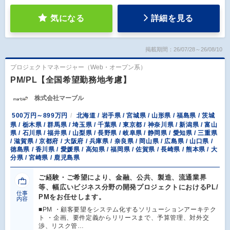
気になる
詳細を見る
掲載期間：26/07/28～26/08/10
プロジェクトマネージャー（Web・オープン系）
PM/PL【全国希望勤務地考慮】
株式会社マーブル
500万円～899万円
北海道 / 岩手県 / 宮城県 / 山形県 / 福島県 / 茨城
県 / 栃木県 / 群馬県 / 埼玉県 / 千葉県 / 東京都 / 神奈川県 / 新潟県 / 富山
県 / 石川県 / 福井県 / 山梨県 / 長野県 / 岐阜県 / 静岡県 / 愛知県 / 三重県
/ 滋賀県 / 京都府 / 大阪府 / 兵庫県 / 奈良県 / 岡山県 / 広島県 / 山口県 /
徳島県 / 香川県 / 愛媛県 / 高知県 / 福岡県 / 佐賀県 / 長崎県 / 熊本県 / 大
分県 / 宮崎県 / 鹿児島県
ご経験・ご希望により、金融、公共、製造、流通業界
等、幅広いビジネス分野の開発プロジェクトにおけるPL/
仕事
PMをお任せします。
内容
■PM ・顧客要望をシステム化するソリューションアーキテク
ト ・企画、要件定義からリリースまで、予算管理、対外交
渉、リスク管…