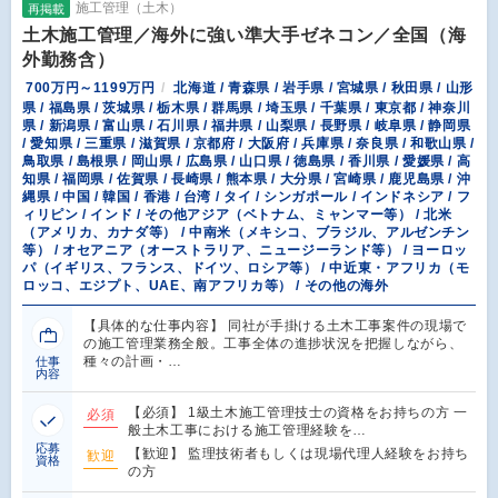
施工管理（土木）
再掲載
土木施工管理／海外に強い準大手ゼネコン／全国（海
外勤務含）
700万円～1199万円
北海道 / 青森県 / 岩手県 / 宮城県 / 秋田県 / 山形
県 / 福島県 / 茨城県 / 栃木県 / 群馬県 / 埼玉県 / 千葉県 / 東京都 / 神奈川
県 / 新潟県 / 富山県 / 石川県 / 福井県 / 山梨県 / 長野県 / 岐阜県 / 静岡県
/ 愛知県 / 三重県 / 滋賀県 / 京都府 / 大阪府 / 兵庫県 / 奈良県 / 和歌山県 /
鳥取県 / 島根県 / 岡山県 / 広島県 / 山口県 / 徳島県 / 香川県 / 愛媛県 / 高
知県 / 福岡県 / 佐賀県 / 長崎県 / 熊本県 / 大分県 / 宮崎県 / 鹿児島県 / 沖
縄県 / 中国 / 韓国 / 香港 / 台湾 / タイ / シンガポール / インドネシア / フ
ィリピン / インド / その他アジア（ベトナム、ミャンマー等） / 北米
（アメリカ、カナダ等） / 中南米（メキシコ、ブラジル、アルゼンチン
等） / オセアニア（オーストラリア、ニュージーランド等） / ヨーロッ
パ（イギリス、フランス、ドイツ、ロシア等） / 中近東・アフリカ（モ
ロッコ、エジプト、UAE、南アフリカ等） / その他の海外
【具体的な仕事内容】 同社が手掛ける土木工事案件の現場で
の施工管理業務全般。工事全体の進捗状況を把握しながら、
種々の計画・…
仕事
内容
【必須】 1級土木施工管理技士の資格をお持ちの方 一
必須
般土木工事における施工管理経験を…
応募
【歓迎】 監理技術者もしくは現場代理人経験をお持ち
歓迎
資格
の方