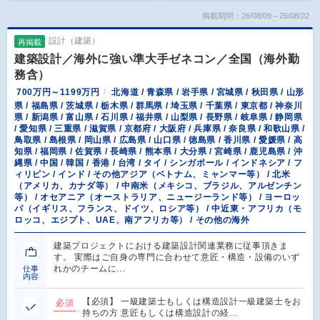
掲載期間：26/08/09～26/08/22
設計（建築）
再掲載
建築設計／海外に強い準大手ゼネコン／全国（海外勤
務含）
700万円～1199万円
北海道 / 青森県 / 岩手県 / 宮城県 / 秋田県 / 山形
県 / 福島県 / 茨城県 / 栃木県 / 群馬県 / 埼玉県 / 千葉県 / 東京都 / 神奈川
県 / 新潟県 / 富山県 / 石川県 / 福井県 / 山梨県 / 長野県 / 岐阜県 / 静岡県
/ 愛知県 / 三重県 / 滋賀県 / 京都府 / 大阪府 / 兵庫県 / 奈良県 / 和歌山県 /
鳥取県 / 島根県 / 岡山県 / 広島県 / 山口県 / 徳島県 / 香川県 / 愛媛県 / 高
知県 / 福岡県 / 佐賀県 / 長崎県 / 熊本県 / 大分県 / 宮崎県 / 鹿児島県 / 沖
縄県 / 中国 / 韓国 / 香港 / 台湾 / タイ / シンガポール / インドネシア / フ
ィリピン / インド / その他アジア（ベトナム、ミャンマー等） / 北米
（アメリカ、カナダ等） / 中南米（メキシコ、ブラジル、アルゼンチン
等） / オセアニア（オーストラリア、ニュージーランド等） / ヨーロッ
パ（イギリス、フランス、ドイツ、ロシア等） / 中近東・アフリカ（モ
ロッコ、エジプト、UAE、南アフリカ等） / その他の海外
建築プロジェクトにおける建築設計関連業務に従事頂きま
す。 実際はご自身の専門に合わせて意匠・構造・設備のいず
れかのチームに…
仕事
内容
【必須】 一級建築士もしくは構造設計一級建築士をお
必須
持ちの方 意匠もしくは構造設計の経…