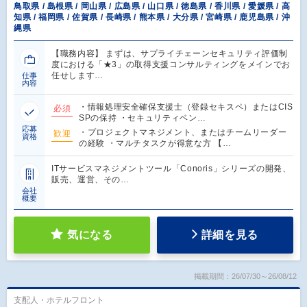
鳥取県 / 島根県 / 岡山県 / 広島県 / 山口県 / 徳島県 / 香川県 / 愛媛県 / 高
知県 / 福岡県 / 佐賀県 / 長崎県 / 熊本県 / 大分県 / 宮崎県 / 鹿児島県 / 沖
縄県
【職務内容】 まずは、サプライチェーンセキュリティ評価制
度における「★3」の取得支援コンサルティングをメインでお
任せします…
仕事
内容
・情報処理安全確保支援士（登録セキスペ）またはCIS
必須
SPの保持 ・セキュリティベン…
応募
・プロジェクトマネジメント、またはチームリーダー
歓迎
資格
の経験 ・マルチタスクが得意な方 【…
ITサービスマネジメントツール「Conoris」シリーズの開発、
販売、運営、その…
会社
概要
気になる
詳細を見る
掲載期間：26/07/30～26/08/12
支配人・ホテルフロント