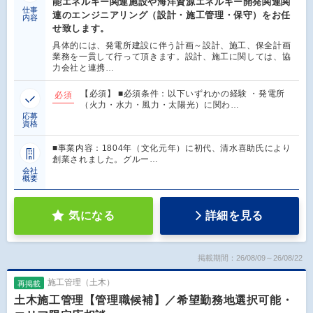
能エネルギー関連施設や海洋資源エネルギー開発関連関
仕事
連のエンジニアリング（設計・施工管理・保守）をお任
内容
せ致します。
具体的には、発電所建設に伴う計画～設計、施工、保全計画
業務を一貫して行って頂きます。設計、施工に関しては、協
力会社と連携…
【必須】 ■必須条件：以下いずれかの経験 ・発電所
必須
（火力・水力・風力・太陽光）に関わ…
応募
資格
■事業内容：1804年（文化元年）に初代、清水喜助氏により
創業されました。グルー…
会社
概要
気になる
詳細を見る
掲載期間：26/08/09～26/08/22
施工管理（土木）
再掲載
土木施工管理【管理職候補】／希望勤務地選択可能・