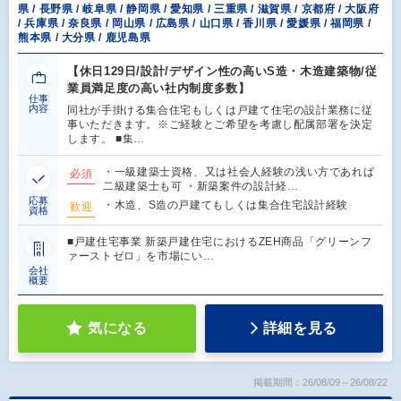
県 / 長野県 / 岐阜県 / 静岡県 / 愛知県 / 三重県 / 滋賀県 / 京都府 / 大阪府
/ 兵庫県 / 奈良県 / 岡山県 / 広島県 / 山口県 / 香川県 / 愛媛県 / 福岡県 /
熊本県 / 大分県 / 鹿児島県
【休日129日/設計/デザイン性の高いS造・木造建築物/従
業員満足度の高い社内制度多数】
仕事
内容
同社が手掛ける集合住宅もしくは戸建て住宅の設計業務に従
事いただきます。※ご経験とご希望を考慮し配属部署を決定
します。 ■集…
・一級建築士資格、又は社会人経験の浅い方であれば
必須
二級建築士も可 ・新築案件の設計経…
応募
・木造、S造の戸建てもしくは集合住宅設計経験
歓迎
資格
■戸建住宅事業 新築戸建住宅におけるZEH商品「グリーンフ
ァーストゼロ」を市場にい…
会社
概要
気になる
詳細を見る
掲載期間：26/08/09～26/08/22