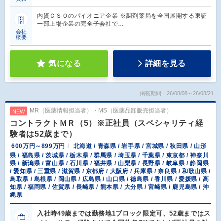
内資ＣＳＯのパイオニア企業 ※調剤薬局を全国展開する東証
一部上場企業の完全子会社で…
会社
概要
気になる
詳細を見る
掲載期間：26/08/08～26/08/21
MR（医薬情報担当者）・MS（医薬品卸販売担当者）
NEW
コントラクトＭＲ（5）※正社員（スペシャリティ経
験者は52歳まで）
600万円～899万円
北海道 / 青森県 / 岩手県 / 宮城県 / 秋田県 / 山形
県 / 福島県 / 茨城県 / 栃木県 / 群馬県 / 埼玉県 / 千葉県 / 東京都 / 神奈川
県 / 新潟県 / 富山県 / 石川県 / 福井県 / 山梨県 / 長野県 / 岐阜県 / 静岡県
/ 愛知県 / 三重県 / 滋賀県 / 京都府 / 大阪府 / 兵庫県 / 奈良県 / 和歌山県 /
鳥取県 / 島根県 / 岡山県 / 広島県 / 山口県 / 徳島県 / 香川県 / 愛媛県 / 高
知県 / 福岡県 / 佐賀県 / 長崎県 / 熊本県 / 大分県 / 宮崎県 / 鹿児島県 / 沖
縄県
入社時49歳までは勤務地1ブロック限定可、52歳まではス