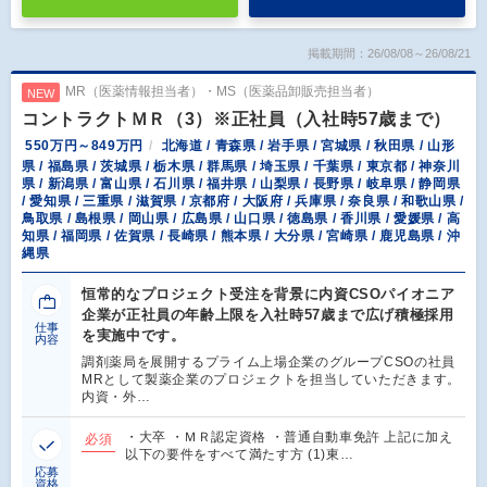
掲載期間：26/08/08～26/08/21
MR（医薬情報担当者）・MS（医薬品卸販売担当者）
NEW
コントラクトＭＲ（3）※正社員（入社時57歳まで）
550万円～849万円
北海道 / 青森県 / 岩手県 / 宮城県 / 秋田県 / 山形
県 / 福島県 / 茨城県 / 栃木県 / 群馬県 / 埼玉県 / 千葉県 / 東京都 / 神奈川
県 / 新潟県 / 富山県 / 石川県 / 福井県 / 山梨県 / 長野県 / 岐阜県 / 静岡県
/ 愛知県 / 三重県 / 滋賀県 / 京都府 / 大阪府 / 兵庫県 / 奈良県 / 和歌山県 /
鳥取県 / 島根県 / 岡山県 / 広島県 / 山口県 / 徳島県 / 香川県 / 愛媛県 / 高
知県 / 福岡県 / 佐賀県 / 長崎県 / 熊本県 / 大分県 / 宮崎県 / 鹿児島県 / 沖
縄県
恒常的なプロジェクト受注を背景に内資CSOパイオニア
企業が正社員の年齢上限を入社時57歳まで広げ積極採用
仕事
を実施中です。
内容
調剤薬局を展開するプライム上場企業のグループCSOの社員
MRとして製薬企業のプロジェクトを担当していただきます。
内資・外…
・大卒 ・ＭＲ認定資格 ・普通自動車免許 上記に加え
必須
以下の要件をすべて満たす方 (1)東…
応募
資格