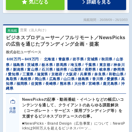
気になる
詳細を見る
掲載期間：26/08/09～26/10/03
営業（法人向け）
再掲載
ビジネスプロデューサー／フルリモート／NewsPicks
の広告を通じたブランディング企画・提案
株式会社ユーザベース
600万円～849万円
北海道 / 青森県 / 岩手県 / 宮城県 / 秋田県 / 山形
県 / 福島県 / 茨城県 / 栃木県 / 群馬県 / 埼玉県 / 千葉県 / 東京都 / 神奈川
県 / 新潟県 / 富山県 / 石川県 / 福井県 / 山梨県 / 長野県 / 岐阜県 / 静岡県
/ 愛知県 / 三重県 / 滋賀県 / 京都府 / 大阪府 / 兵庫県 / 奈良県 / 和歌山県 /
鳥取県 / 島根県 / 岡山県 / 広島県 / 山口県 / 徳島県 / 香川県 / 愛媛県 / 高
知県 / 福岡県 / 佐賀県 / 長崎県 / 熊本県 / 大分県 / 宮崎県 / 鹿児島県 / 沖
縄県
NewsPicksの記事・動画番組・イベントなどの幅広いコ
ンテンツを通して、クライアントのあらゆる課題解決
仕事
（コーポレート・サービス・採用ブランディング等）を
内容
支援するビジネスプロデュースの仕事。
■NewsPicks・Brand Design（広告事業）について：NewsP
icksは900万人を超えるビジネスパーソ…