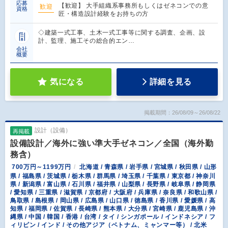
応募
【歓迎】 大手組織系事務所もしくはゼネコンでの意
歓迎
資格
匠・構造設計経験をお持ちの方
◇建築一式工事、土木一式工事等に関する調査、企画、設
計、監理、施工その総合的エン…
会社
概要
気になる
詳細を見る
掲載期間：26/08/09～26/08/22
設計（設備）
再掲載
設備設計／海外に強い準大手ゼネコン／全国（海外勤
務含）
700万円～1199万円
北海道 / 青森県 / 岩手県 / 宮城県 / 秋田県 / 山形
県 / 福島県 / 茨城県 / 栃木県 / 群馬県 / 埼玉県 / 千葉県 / 東京都 / 神奈川
県 / 新潟県 / 富山県 / 石川県 / 福井県 / 山梨県 / 長野県 / 岐阜県 / 静岡県
/ 愛知県 / 三重県 / 滋賀県 / 京都府 / 大阪府 / 兵庫県 / 奈良県 / 和歌山県 /
鳥取県 / 島根県 / 岡山県 / 広島県 / 山口県 / 徳島県 / 香川県 / 愛媛県 / 高
知県 / 福岡県 / 佐賀県 / 長崎県 / 熊本県 / 大分県 / 宮崎県 / 鹿児島県 / 沖
縄県 / 中国 / 韓国 / 香港 / 台湾 / タイ / シンガポール / インドネシア / フ
ィリピン / インド / その他アジア（ベトナム、ミャンマー等） / 北米