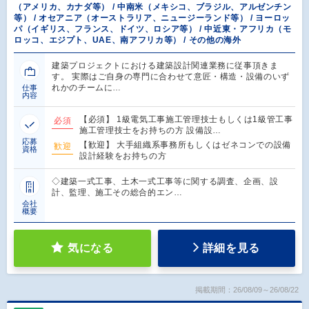
（アメリカ、カナダ等） / 中南米（メキシコ、ブラジル、アルゼンチン
等） / オセアニア（オーストラリア、ニュージーランド等） / ヨーロッ
パ（イギリス、フランス、ドイツ、ロシア等） / 中近東・アフリカ（モ
ロッコ、エジプト、UAE、南アフリカ等） / その他の海外
建築プロジェクトにおける建築設計関連業務に従事頂きま
す。 実際はご自身の専門に合わせて意匠・構造・設備のいず
れかのチームに…
仕事
内容
【必須】 1級電気工事施工管理技士もしくは1級管工事
必須
施工管理技士をお持ちの方 設備設…
応募
【歓迎】 大手組織系事務所もしくはゼネコンでの設備
歓迎
資格
設計経験をお持ちの方
◇建築一式工事、土木一式工事等に関する調査、企画、設
計、監理、施工その総合的エン…
会社
概要
気になる
詳細を見る
掲載期間：26/08/09～26/08/22