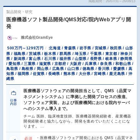
掲載期間：26/07/31～26/08/13
製品開発・研究
医療機器ソフト製品開発/QMS対応/院内Webアプリ開
発
株式会社GramEye
500万円～1299万円
北海道 / 青森県 / 岩手県 / 宮城県 / 秋田県 / 山形
県 / 福島県 / 茨城県 / 栃木県 / 群馬県 / 埼玉県 / 千葉県 / 東京都 / 神奈川
県 / 新潟県 / 富山県 / 石川県 / 福井県 / 山梨県 / 長野県 / 岐阜県 / 静岡県
/ 愛知県 / 三重県 / 滋賀県 / 京都府 / 大阪府 / 兵庫県 / 奈良県 / 和歌山県 /
鳥取県 / 島根県 / 岡山県 / 広島県 / 山口県 / 徳島県 / 香川県 / 愛媛県 / 高
知県 / 福岡県 / 佐賀県 / 長崎県 / 熊本県 / 大分県 / 宮崎県 / 鹿児島県 / 沖
縄県
医療機器ソフトウェアの開発担当として、QMS（品質マ
ネジメントシステム）に準拠した開発プロセスの推進、
仕事
ソフトウェア実装、および医療機関における院内サーバ
内容
へのシステム導入まで。
チーム 医師、臨床検査技師、医療機器開発経験者、産業機器
開発経験者と協力しながら、開発を進めていただくことにな
ります。 …
・医療機器ソフトウェア開発における QMS（品質マネ
必須