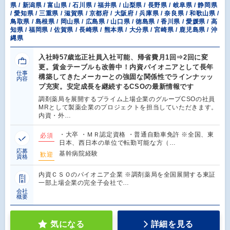
県 / 新潟県 / 富山県 / 石川県 / 福井県 / 山梨県 / 長野県 / 岐阜県 / 静岡県
/ 愛知県 / 三重県 / 滋賀県 / 京都府 / 大阪府 / 兵庫県 / 奈良県 / 和歌山県 /
鳥取県 / 島根県 / 岡山県 / 広島県 / 山口県 / 徳島県 / 香川県 / 愛媛県 / 高
知県 / 福岡県 / 佐賀県 / 長崎県 / 熊本県 / 大分県 / 宮崎県 / 鹿児島県 / 沖
縄県
入社時57歳迄正社員入社可能、帰省費月1回⇒2回に変
更。賃金テーブルも改善中！内資パイオニアとして長年
仕事
構築してきたメーカーとの強固な関係性でラインナッッ
内容
プ充実。安定成長を継続するCSOの最新情報です
調剤薬局を展開するプライム上場企業のグループCSOの社員
MRとして製薬企業のプロジェクトを担当していただきます。
内資・外…
・大卒 ・ＭＲ認定資格 ・普通自動車免許 ※全国、東
必須
日本、西日本の単位で転勤可能な方（…
応募
基幹病院経験
歓迎
資格
内資ＣＳＯのパイオニア企業 ※調剤薬局を全国展開する東証
一部上場企業の完全子会社で…
会社
概要
気になる
詳細を見る