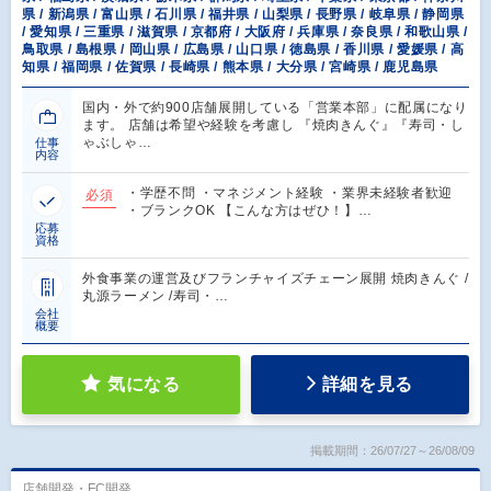
県 / 新潟県 / 富山県 / 石川県 / 福井県 / 山梨県 / 長野県 / 岐阜県 / 静岡県
/ 愛知県 / 三重県 / 滋賀県 / 京都府 / 大阪府 / 兵庫県 / 奈良県 / 和歌山県 /
鳥取県 / 島根県 / 岡山県 / 広島県 / 山口県 / 徳島県 / 香川県 / 愛媛県 / 高
知県 / 福岡県 / 佐賀県 / 長崎県 / 熊本県 / 大分県 / 宮崎県 / 鹿児島県
国内・外で約900店舗展開している「営業本部」に配属になり
ます。 店舗は希望や経験を考慮し 『焼肉きんぐ』『寿司・し
ゃぶしゃ…
仕事
内容
・学歴不問 ・マネジメント経験 ・業界未経験者歓迎
必須
・ブランクOK 【こんな方はぜひ！】…
応募
資格
外食事業の運営及びフランチャイズチェーン展開 焼肉きんぐ /
丸源ラーメン /寿司・…
会社
概要
気になる
詳細を見る
掲載期間：26/07/27～26/08/09
店舗開発・FC開発