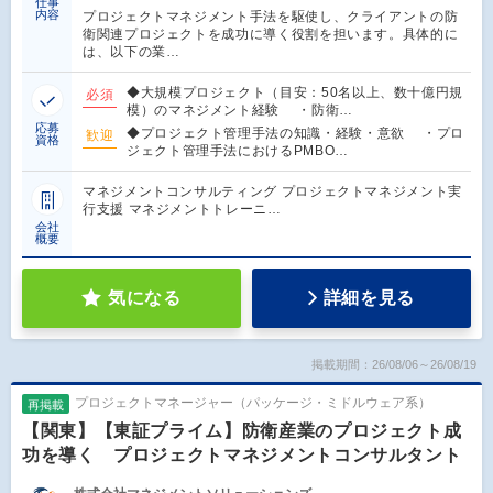
仕事
内容
プロジェクトマネジメント手法を駆使し、クライアントの防
衛関連プロジェクトを成功に導く役割を担います。具体的に
は、以下の業…
◆大規模プロジェクト（目安：50名以上、数十億円規
必須
模）のマネジメント経験 ・防衛…
応募
◆プロジェクト管理手法の知識・経験・意欲 ・プロ
歓迎
資格
ジェクト管理手法におけるPMBO…
マネジメントコンサルティング プロジェクトマネジメント実
行支援 マネジメントトレーニ…
会社
概要
気になる
詳細を見る
掲載期間：26/08/06～26/08/19
プロジェクトマネージャー（パッケージ・ミドルウェア系）
再掲載
【関東】【東証プライム】防衛産業のプロジェクト成
功を導く プロジェクトマネジメントコンサルタント