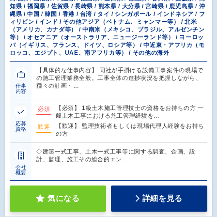
知県 / 福岡県 / 佐賀県 / 長崎県 / 熊本県 / 大分県 / 宮崎県 / 鹿児島県 / 沖
縄県 / 中国 / 韓国 / 香港 / 台湾 / タイ / シンガポール / インドネシア / フ
ィリピン / インド / その他アジア（ベトナム、ミャンマー等） / 北米
（アメリカ、カナダ等） / 中南米（メキシコ、ブラジル、アルゼンチン
等） / オセアニア（オーストラリア、ニュージーランド等） / ヨーロッ
パ（イギリス、フランス、ドイツ、ロシア等） / 中近東・アフリカ（モ
ロッコ、エジプト、UAE、南アフリカ等） / その他の海外
【具体的な仕事内容】 同社が手掛ける設備工事案件の現場で
の施工管理業務全般。工事全体の進捗状況を把握しながら、
種々の計画・…
仕事
内容
【必須】 1級土木施工管理技士の資格をお持ちの方 一
必須
般土木工事における施工管理経験を…
応募
【歓迎】 監理技術者もしくは現場代理人経験をお持ち
歓迎
資格
の方
◇建築一式工事、土木一式工事等に関する調査、企画、設
計、監理、施工その総合的エン…
会社
概要
気になる
詳細を見る