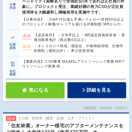
ペシャリティ経験ありで全国赴任OKであれば正社員の対
仕事
象に。プロジェクト受注、業績好調の有力CSOが正社員
内容
採用枠を大幅緩和し積極採用を実施中です。
【仕事内容】 〈2ndPJT以後も手厚いフォロー/常時50社以上
のプロジェクト稼働/キャリアを築ける評価制度/ MRからの…
【必須条件】 ・大学卒以上 ・MR認定資格保有者 ・普
必須
通自動車免許（残点数4点以上） ・…
応募
・オンコロジー領域、感染症、中枢神経領域、生物学
歓迎
資格
的製剤（眼科以外）、希少疾患領域…
【事業内容】 CSO事業 MA/MSLアウトソーシング業務 MRア
ウトソーシング業務 研…
会社
概要
気になる
詳細を見る
掲載期間：26/08/08～26/08/21
その他、技術系（建築・設備・土木・プラント）
NEW
「住友林業」オーナー様宅のアフターメンテナンスを