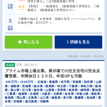
理技士捕もしくは2級建築施工管理…
応募
【歓迎】 ・一級建築士、1級建築施工管理技士、二級
歓迎
資格
建築士、2級建築施工管理技士のい…
【事業の強み】 ● 長寿命・高耐久住宅（ヘーベルハウス） 累
計販売戸数：約70万戸（…
会社
概要
気になる
詳細を見る
掲載期間：26/08/09～26/08/22
営業（個人向け）
再掲載
プライム市場上場企業。展示場での注文住宅の完全反
響営業、年間休日１２０日。年収UPも可能
400万円～1049万円
北海道 / 青森県 / 岩手県 / 宮城県 / 秋田県 / 山形
県 / 福島県 / 茨城県 / 栃木県 / 群馬県 / 埼玉県 / 千葉県 / 神奈川県 / 新潟
県 / 富山県 / 石川県 / 福井県 / 山梨県 / 長野県 / 岐阜県 / 静岡県 / 愛知県
/ 三重県 / 滋賀県 / 京都府 / 大阪府 / 兵庫県 / 奈良県 / 和歌山県 / 鳥取県 /
島根県 / 岡山県 / 広島県 / 山口県 / 徳島県 / 香川県 / 愛媛県 / 高知県 / 熊
本県 / 宮崎県 / 鹿児島県 / 沖縄県