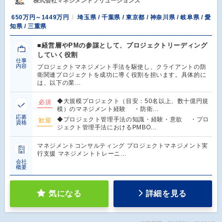
株式会社マネジメントソリューションズ
650万円～1449万円
埼玉県 / 千葉県 / 東京都 / 神奈川県 / 岐阜県 / 愛
知県 / 三重県
■経営層やPMの参謀として、プロジェクトリーディング
していく役割
仕事
内容
プロジェクトマネジメント手法を駆使し、クライアントの防
衛関連プロジェクトを成功に導く役割を担います。具体的に
は、以下の業…
◆大規模プロジェクト（目安：50名以上、数十億円規
必須
模）のマネジメント経験 ・防衛…
応募
◆プロジェクト管理手法の知識・経験・意欲 ・プロ
歓迎
資格
ジェクト管理手法におけるPMBO…
マネジメントコンサルティング プロジェクトマネジメント実
行支援 マネジメントトレーニ…
会社
概要
気になる
詳細を見る