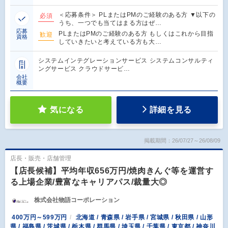
＜応募条件＞ PLまたはPMのご経験のある方 ▼以下の
必須
うち、一つでも当てはまる方はぜ…
応募
PLまたはPMのご経験のある方 もしくはこれから目指
歓迎
資格
していきたいと考えている方も大…
システムインテグレーションサービス システムコンサルティ
ングサービス クラウドサービ…
会社
概要
気になる
詳細を見る
掲載期間：26/07/27～26/08/09
店長・販売・店舗管理
【店長候補】平均年収656万円/焼肉きんぐ等を運営す
る上場企業/豊富なキャリアパス/裁量大◎
株式会社物語コーポレーション
400万円～599万円
北海道 / 青森県 / 岩手県 / 宮城県 / 秋田県 / 山形
県 / 福島県 / 茨城県 / 栃木県 / 群馬県 / 埼玉県 / 千葉県 / 東京都 / 神奈川