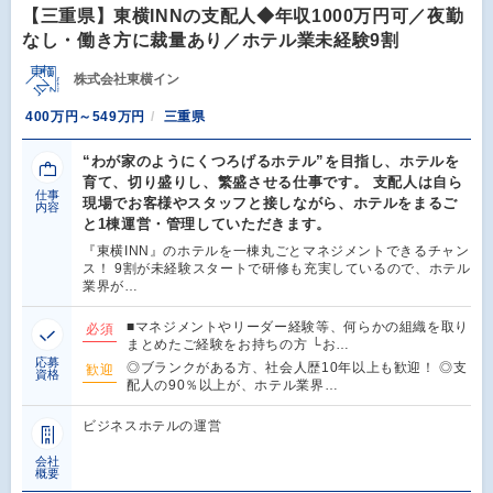
【三重県】東横INNの支配人◆年収1000万円可／夜勤
なし・働き方に裁量あり／ホテル業未経験9割
株式会社東横イン
400万円～549万円
三重県
“わが家のようにくつろげるホテル”を目指し、ホテルを
育て、切り盛りし、繁盛させる仕事です。 支配人は自ら
仕事
現場でお客様やスタッフと接しながら、ホテルをまるご
内容
と1棟運営・管理していただきます。
『東横INN』のホテルを一棟丸ごとマネジメントできるチャン
ス！ 9割が未経験スタートで研修も充実しているので、ホテル
業界が…
■マネジメントやリーダー経験等、何らかの組織を取り
必須
まとめたご経験をお持ちの方 └お…
応募
◎ブランクがある方、社会人歴10年以上も歓迎！ ◎支
歓迎
資格
配人の90％以上が、ホテル業界…
ビジネスホテルの運営
会社
概要