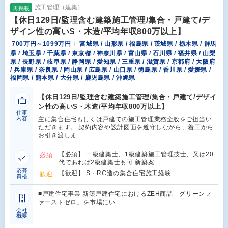
施工管理（建築）
再掲載
【休日129日/監理含む建築施工管理/集合・戸建て/デ
ザイン性の高いS・木造/平均年収800万以上】
700万円～1099万円
宮城県 / 山形県 / 福島県 / 茨城県 / 栃木県 / 群馬
県 / 埼玉県 / 千葉県 / 東京都 / 神奈川県 / 富山県 / 石川県 / 福井県 / 山梨
県 / 長野県 / 岐阜県 / 静岡県 / 愛知県 / 三重県 / 滋賀県 / 京都府 / 大阪府
/ 兵庫県 / 奈良県 / 岡山県 / 広島県 / 山口県 / 徳島県 / 香川県 / 愛媛県 /
福岡県 / 熊本県 / 大分県 / 鹿児島県 / 沖縄県
【休日129日/監理含む建築施工管理/集合・戸建て/デザイ
ン性の高いS・木造/平均年収800万以上】
仕事
内容
主に集合住宅もしくは戸建ての施工管理業務全般をご担当い
ただきます。 契約内容や設計図面を遵守しながら、着工から
お引き渡しま…
【必須】 一級建築士、1級建築施工管理技士、又は20
必須
代であれば2級建築士も可 新築案…
応募
【歓迎】 S・RC造の集合住宅施工経験
歓迎
資格
■戸建住宅事業 新築戸建住宅におけるZEH商品「グリーンフ
ァーストゼロ」を市場にい…
会社
概要