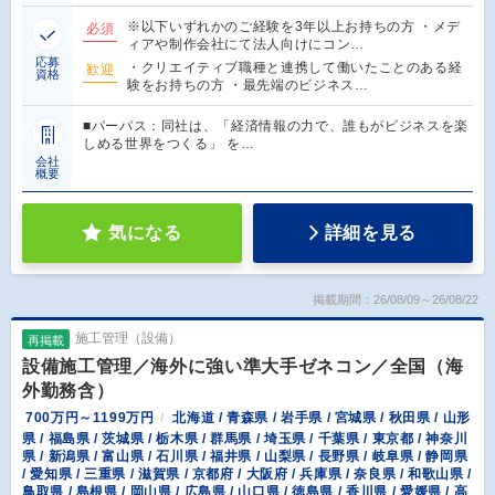
※以下いずれかのご経験を3年以上お持ちの方 ・メデ
必須
ィアや制作会社にて法人向けにコン…
応募
・クリエイティブ職種と連携して働いたことのある経
歓迎
資格
験をお持ちの方 ・最先端のビジネス…
■パーパス：同社は、「経済情報の力で、誰もがビジネスを楽
しめる世界をつくる」 を…
会社
概要
気になる
詳細を見る
掲載期間：26/08/09～26/08/22
施工管理（設備）
再掲載
設備施工管理／海外に強い準大手ゼネコン／全国（海
外勤務含）
700万円～1199万円
北海道 / 青森県 / 岩手県 / 宮城県 / 秋田県 / 山形
県 / 福島県 / 茨城県 / 栃木県 / 群馬県 / 埼玉県 / 千葉県 / 東京都 / 神奈川
県 / 新潟県 / 富山県 / 石川県 / 福井県 / 山梨県 / 長野県 / 岐阜県 / 静岡県
/ 愛知県 / 三重県 / 滋賀県 / 京都府 / 大阪府 / 兵庫県 / 奈良県 / 和歌山県 /
鳥取県 / 島根県 / 岡山県 / 広島県 / 山口県 / 徳島県 / 香川県 / 愛媛県 / 高