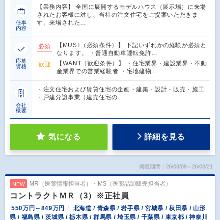
【業務内容】 全国に展開するモデルハウス（展示場）に来場
されたお客様に対し、当社の注文住宅をご提案いただきま
す。来場された…
仕事
内容
【MUST（必須条件）】 下記いずれかの経験が必須と
必須
なります。 ・普通自動車運転免許…
応募
【WANT（歓迎条件）】 ・住宅業界・建設業界・不動
歓迎
資格
産業界での営業経験者 ・宅地建物…
・注文住宅および賃貸住宅の企画・建築・設計・販売・施工
・戸建分譲事業（建売住宅の…
会社
概要
気になる
詳細を見る
掲載期間：26/08/08～26/08/21
MR（医薬情報担当者）・MS（医薬品卸販売担当者）
NEW
コントラクトＭＲ（3）※正社員
550万円～849万円
北海道 / 青森県 / 岩手県 / 宮城県 / 秋田県 / 山形
県 / 福島県 / 茨城県 / 栃木県 / 群馬県 / 埼玉県 / 千葉県 / 東京都 / 神奈川