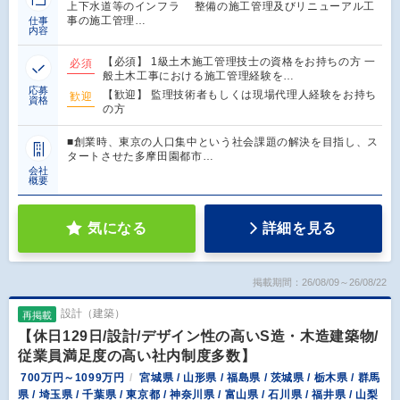
上下水道等のインフラ 整備の施工管理及びリニューアル工
事の施工管理…
仕事
内容
【必須】 1級土木施工管理技士の資格をお持ちの方 一
必須
般土木工事における施工管理経験を…
応募
【歓迎】 監理技術者もしくは現場代理人経験をお持ち
歓迎
資格
の方
■創業時、東京の人口集中という社会課題の解決を目指し、ス
タートさせた多摩田園都市…
会社
概要
気になる
詳細を見る
掲載期間：26/08/09～26/08/22
設計（建築）
再掲載
【休日129日/設計/デザイン性の高いS造・木造建築物/
従業員満足度の高い社内制度多数】
700万円～1099万円
宮城県 / 山形県 / 福島県 / 茨城県 / 栃木県 / 群馬
県 / 埼玉県 / 千葉県 / 東京都 / 神奈川県 / 富山県 / 石川県 / 福井県 / 山梨