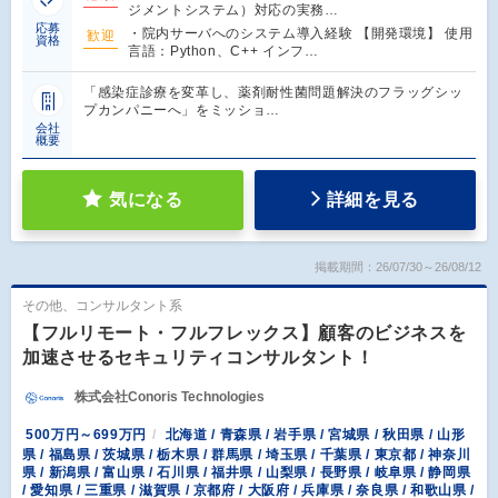
ジメントシステム）対応の実務…
応募
・院内サーバへのシステム導入経験 【開発環境】 使用
歓迎
資格
言語：Python、C++ インフ…
「感染症診療を変革し、薬剤耐性菌問題解決のフラッグシッ
プカンパニーへ」をミッショ…
会社
概要
気になる
詳細を見る
掲載期間：26/07/30～26/08/12
その他、コンサルタント系
【フルリモート・フルフレックス】顧客のビジネスを
加速させるセキュリティコンサルタント！
株式会社Conoris Technologies
500万円～699万円
北海道 / 青森県 / 岩手県 / 宮城県 / 秋田県 / 山形
県 / 福島県 / 茨城県 / 栃木県 / 群馬県 / 埼玉県 / 千葉県 / 東京都 / 神奈川
県 / 新潟県 / 富山県 / 石川県 / 福井県 / 山梨県 / 長野県 / 岐阜県 / 静岡県
/ 愛知県 / 三重県 / 滋賀県 / 京都府 / 大阪府 / 兵庫県 / 奈良県 / 和歌山県 /