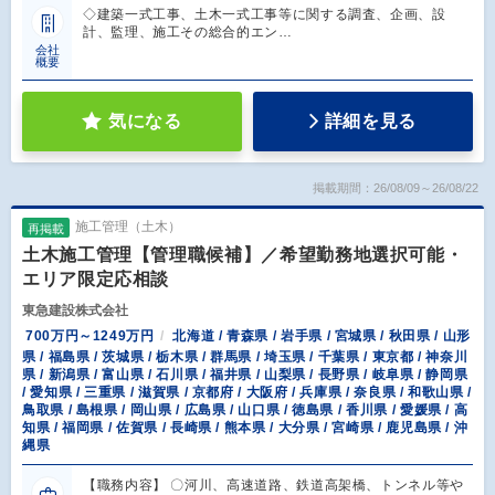
◇建築一式工事、土木一式工事等に関する調査、企画、設
計、監理、施工その総合的エン…
会社
概要
気になる
詳細を見る
掲載期間：26/08/09～26/08/22
施工管理（土木）
再掲載
土木施工管理【管理職候補】／希望勤務地選択可能・
エリア限定応相談
東急建設株式会社
700万円～1249万円
北海道 / 青森県 / 岩手県 / 宮城県 / 秋田県 / 山形
県 / 福島県 / 茨城県 / 栃木県 / 群馬県 / 埼玉県 / 千葉県 / 東京都 / 神奈川
県 / 新潟県 / 富山県 / 石川県 / 福井県 / 山梨県 / 長野県 / 岐阜県 / 静岡県
/ 愛知県 / 三重県 / 滋賀県 / 京都府 / 大阪府 / 兵庫県 / 奈良県 / 和歌山県 /
鳥取県 / 島根県 / 岡山県 / 広島県 / 山口県 / 徳島県 / 香川県 / 愛媛県 / 高
知県 / 福岡県 / 佐賀県 / 長崎県 / 熊本県 / 大分県 / 宮崎県 / 鹿児島県 / 沖
縄県
【職務内容】 〇河川、高速道路、鉄道高架橋、トンネル等や