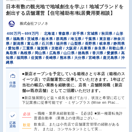
日本有数の観光地で地域創生を学ぶ！地域ブランドを
創出する店舗運営【住宅補助有/転居費用要相談】
株式会社フジノネ
400万円～699万円
北海道 / 青森県 / 岩手県 / 宮城県 / 秋田県 / 山形
県 / 福島県 / 茨城県 / 栃木県 / 群馬県 / 埼玉県 / 千葉県 / 東京都 / 神奈川
県 / 新潟県 / 富山県 / 石川県 / 福井県 / 山梨県 / 長野県 / 岐阜県 / 静岡県
/ 愛知県 / 三重県 / 滋賀県 / 京都府 / 大阪府 / 兵庫県 / 奈良県 / 和歌山県 /
鳥取県 / 島根県 / 岡山県 / 広島県 / 山口県 / 徳島県 / 香川県 / 愛媛県 / 高
知県 / 福岡県 / 佐賀県 / 長崎県 / 熊本県 / 大分県 / 宮崎県 / 鹿児島県 / 沖
縄県
■新店オープンを予定している箱根さとり本店（箱根のス
イーツ店）で店舗運営に従事していただきます。1年ほど
仕事
当社の幅広い業務を経験後に、店長・店舗開発職（新店
内容
舗or既存店舗）としてご活躍いただけます。
■新店舗展開など益々成長を遂げており、状況と希望に応じて
下記業務に従事可能です ・ミザンプラス (Mise en Plac…
～職種・業界未経験歓迎～ 【必須】■第一種運転免許
必須
普通自動車 （業務上の使用はござい…
応募
飲食店、または小売店で店舗運営管理の経験がある
歓迎
資格
方。 または、コンサルタントとして実…