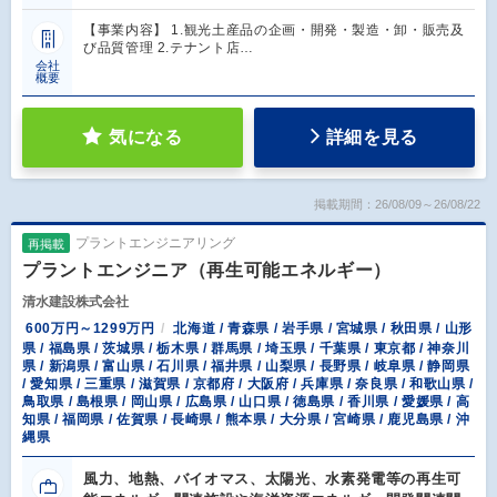
【事業内容】 1.観光土産品の企画・開発・製造・卸・販売及
び品質管理 2.テナント店…
会社
概要
気になる
詳細を見る
掲載期間：26/08/09～26/08/22
プラントエンジニアリング
再掲載
プラントエンジニア（再生可能エネルギー）
清水建設株式会社
600万円～1299万円
北海道 / 青森県 / 岩手県 / 宮城県 / 秋田県 / 山形
県 / 福島県 / 茨城県 / 栃木県 / 群馬県 / 埼玉県 / 千葉県 / 東京都 / 神奈川
県 / 新潟県 / 富山県 / 石川県 / 福井県 / 山梨県 / 長野県 / 岐阜県 / 静岡県
/ 愛知県 / 三重県 / 滋賀県 / 京都府 / 大阪府 / 兵庫県 / 奈良県 / 和歌山県 /
鳥取県 / 島根県 / 岡山県 / 広島県 / 山口県 / 徳島県 / 香川県 / 愛媛県 / 高
知県 / 福岡県 / 佐賀県 / 長崎県 / 熊本県 / 大分県 / 宮崎県 / 鹿児島県 / 沖
縄県
風力、地熱、バイオマス、太陽光、水素発電等の再生可