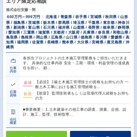
エリア限定応相談
株式会社安藤・間
600万円～999万円
北海道 / 青森県 / 岩手県 / 宮城県 / 秋田県 / 山形
県 / 福島県 / 茨城県 / 栃木県 / 群馬県 / 埼玉県 / 千葉県 / 東京都 / 神奈川
県 / 新潟県 / 富山県 / 石川県 / 福井県 / 山梨県 / 長野県 / 岐阜県 / 静岡県
/ 愛知県 / 三重県 / 滋賀県 / 京都府 / 大阪府 / 兵庫県 / 奈良県 / 和歌山県 /
鳥取県 / 島根県 / 岡山県 / 広島県 / 山口県 / 徳島県 / 香川県 / 愛媛県 / 高
知県 / 福岡県 / 佐賀県 / 長崎県 / 熊本県 / 大分県 / 宮崎県 / 鹿児島県 / 沖
縄県
各担当プロジェクトの土木施工管理業務をご担当いただきま
す。 具体的な仕事内容 安全・工期・環境・利益管理の達成責
任を担い、 顧…
仕事
内容
【必須】 1級土木施工管理技士の資格をお持ちの方 一
必須
般土木工事における施工管理経験を…
応募
【歓迎】 監理技術者もしくは現場代理人経験をお持ち
歓迎
資格
の方
■事業概要： 1.土木建築その他工事の調査、測量、企画、設
計、施工、監理、技術指導…
会社
概要