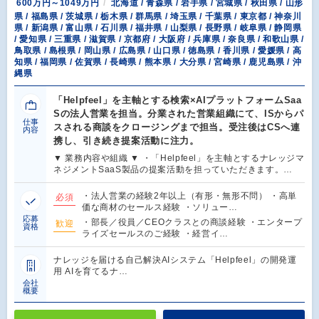
600万円～1049万円
北海道 / 青森県 / 岩手県 / 宮城県 / 秋田県 / 山形
県 / 福島県 / 茨城県 / 栃木県 / 群馬県 / 埼玉県 / 千葉県 / 東京都 / 神奈川
県 / 新潟県 / 富山県 / 石川県 / 福井県 / 山梨県 / 長野県 / 岐阜県 / 静岡県
/ 愛知県 / 三重県 / 滋賀県 / 京都府 / 大阪府 / 兵庫県 / 奈良県 / 和歌山県 /
鳥取県 / 島根県 / 岡山県 / 広島県 / 山口県 / 徳島県 / 香川県 / 愛媛県 / 高
知県 / 福岡県 / 佐賀県 / 長崎県 / 熊本県 / 大分県 / 宮崎県 / 鹿児島県 / 沖
縄県
「Helpfeel」を主軸とする検索×AIプラットフォームSaa
Sの法人営業を担当。分業された営業組織にて、ISからパ
仕事
スされる商談をクロージングまで担当。受注後はCSへ連
内容
携し、引き続き提案活動に注力。
▼ 業務内容や組織 ▼ ・「Helpfeel」を主軸とするナレッジマ
ネジメントSaaS製品の提案活動を担っていただきます。…
・法人営業の経験2年以上（有形・無形不問） ・高単
必須
価な商材のセールス経験 ・ソリュー…
応募
・部長／役員／CEOクラスとの商談経験 ・エンタープ
歓迎
資格
ライズセールスのご経験 ・経営イ…
ナレッジを届ける自己解決AIシステム「Helpfeel」の開発運
用 AIを育てるナ…
会社
概要