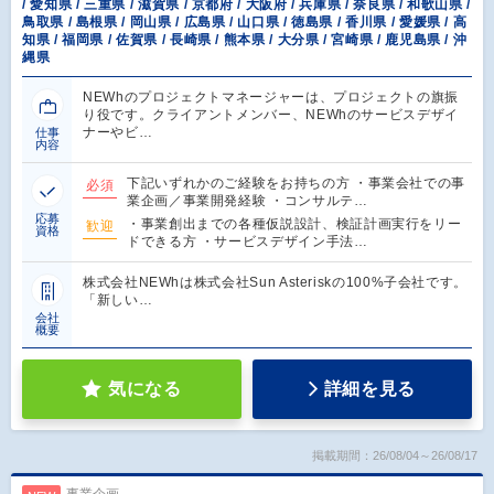
/ 愛知県 / 三重県 / 滋賀県 / 京都府 / 大阪府 / 兵庫県 / 奈良県 / 和歌山県 /
鳥取県 / 島根県 / 岡山県 / 広島県 / 山口県 / 徳島県 / 香川県 / 愛媛県 / 高
知県 / 福岡県 / 佐賀県 / 長崎県 / 熊本県 / 大分県 / 宮崎県 / 鹿児島県 / 沖
縄県
NEWhのプロジェクトマネージャーは、プロジェクトの旗振
り役です。クライアントメンバー、NEWhのサービスデザイ
ナーやビ…
仕事
内容
下記いずれかのご経験をお持ちの方 ・事業会社での事
必須
業企画／事業開発経験 ・コンサルテ…
応募
・事業創出までの各種仮説設計、検証計画実行をリー
歓迎
資格
ドできる方 ・サービスデザイン手法…
株式会社NEWhは株式会社Sun Asteriskの100%子会社です。
「新しい…
会社
概要
気になる
詳細を見る
掲載期間：26/08/04～26/08/17
事業企画