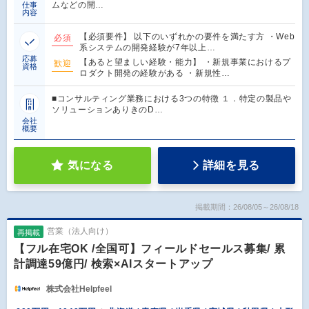
ムなどの開…
仕事
内容
【必須要件】 以下のいずれかの要件を満たす方 ・Web
必須
系システムの開発経験が7年以上…
応募
【あると望ましい経験・能力】 ・新規事業におけるプ
歓迎
資格
ロダクト開発の経験がある ・新規性…
■コンサルティング業務における3つの特徴 １．特定の製品や
ソリューションありきのD…
会社
概要
気になる
詳細を見る
掲載期間：26/08/05～26/08/18
営業（法人向け）
再掲載
【フル在宅OK /全国可】フィールドセールス募集/ 累
計調達59億円/ 検索×AIスタートアップ
株式会社Helpfeel