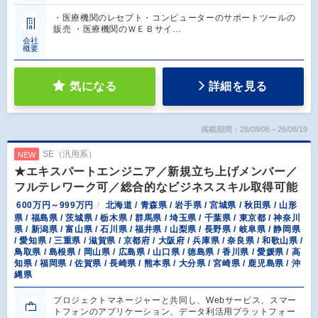
・医療機関のレセプト・コンピューターのサポートツールの
販売 ・医療機関のＷＥＢサイ…
会社
概要
気になる
詳細を見る
掲載期間：26/08/06～26/08/19
SE（汎用系）
NEW
★エキスパートエンジニア／新規立ち上げメンバー／
フルテレワーク可／総合的なビジネススキル取得可能
600万円～999万円
北海道 / 青森県 / 岩手県 / 宮城県 / 秋田県 / 山形
県 / 福島県 / 茨城県 / 栃木県 / 群馬県 / 埼玉県 / 千葉県 / 東京都 / 神奈川
県 / 新潟県 / 富山県 / 石川県 / 福井県 / 山梨県 / 長野県 / 岐阜県 / 静岡県
/ 愛知県 / 三重県 / 滋賀県 / 京都府 / 大阪府 / 兵庫県 / 奈良県 / 和歌山県 /
鳥取県 / 島根県 / 岡山県 / 広島県 / 山口県 / 徳島県 / 香川県 / 愛媛県 / 高
知県 / 福岡県 / 佐賀県 / 長崎県 / 熊本県 / 大分県 / 宮崎県 / 鹿児島県 / 沖
縄県
プロジェクトマネージャーと共同し、Webサービス、スマー
トフォンのアプリケーション、データ利活用プラットフォー