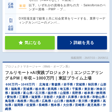
ちの方（PM/PLなど） ※開発…
応募
以下、いずれかの資格をお持ちの方 ・Salesforceのベ
歓迎
資格
ンダー資格 ・PMP ・プ…
DX現場支援で顧客と共に社会変革をリードする、業界リーデ
ィングカンパニーのメンバ…
会社
概要
気になる
詳細を見る
掲載期間：26/07/15～26/08/11
プロジェクトマネージャー（Web・オープン系）
フルリモート×AI実践プロジェクト｜エンジニアリン
グ＆PM｜年収～1000万円｜東証プライム上場
600万円～1049万円
北海道 / 青森県 / 岩手県 / 宮城県 / 秋田県 / 山形
県 / 福島県 / 茨城県 / 栃木県 / 群馬県 / 埼玉県 / 千葉県 / 東京都 / 神奈川
県 / 新潟県 / 富山県 / 石川県 / 福井県 / 山梨県 / 長野県 / 岐阜県 / 静岡県
/ 愛知県 / 三重県 / 滋賀県 / 京都府 / 大阪府 / 兵庫県 / 奈良県 / 和歌山県 /
鳥取県 / 島根県 / 岡山県 / 広島県 / 山口県 / 徳島県 / 香川県 / 愛媛県 / 高
知県 / 福岡県 / 佐賀県 / 長崎県 / 熊本県 / 大分県 / 宮崎県 / 鹿児島県 / 沖
縄県