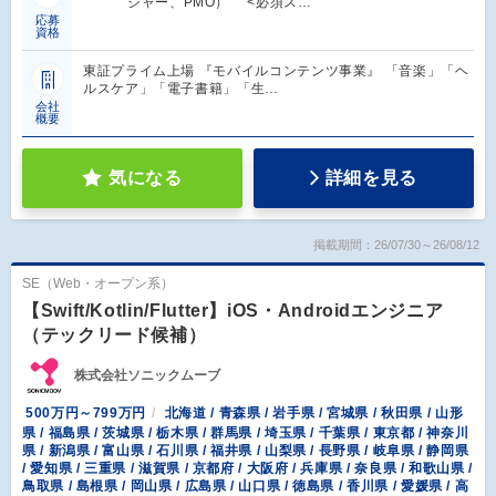
ジャー、PMO） <必須ス…
応募
資格
東証プライム上場 『モバイルコンテンツ事業』 「音楽」「ヘ
ルスケア」「電子書籍」「生…
会社
概要
気になる
詳細を見る
掲載期間：26/07/30～26/08/12
SE（Web・オープン系）
【Swift/Kotlin/Flutter】iOS・Androidエンジニア
（テックリード候補）
株式会社ソニックムーブ
500万円～799万円
北海道 / 青森県 / 岩手県 / 宮城県 / 秋田県 / 山形
県 / 福島県 / 茨城県 / 栃木県 / 群馬県 / 埼玉県 / 千葉県 / 東京都 / 神奈川
県 / 新潟県 / 富山県 / 石川県 / 福井県 / 山梨県 / 長野県 / 岐阜県 / 静岡県
/ 愛知県 / 三重県 / 滋賀県 / 京都府 / 大阪府 / 兵庫県 / 奈良県 / 和歌山県 /
鳥取県 / 島根県 / 岡山県 / 広島県 / 山口県 / 徳島県 / 香川県 / 愛媛県 / 高