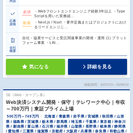
内容
・Webフロントエンドエンジニア経験3年以上 ・Type
必須
Scriptを用いた実務経…
応募
・Next.js / Nuxt ・要件定義またはプロジェクトにおけ
歓迎
資格
るリードエンジニ…
自社・協業サービスと受託関連事業の開発・運用 (1) プラット
フォーム事業 ・LIN…
会社
概要
気になる
詳細を見る
掲載期間：26/07/23～26/08/19
SE（Web・オープン系）
Web決済システム開発・保守｜テレワーク中心｜年収
～700万円｜東証プライム上場
500万円～749万円
北海道 / 青森県 / 岩手県 / 宮城県 / 秋田県 / 山形
県 / 福島県 / 茨城県 / 栃木県 / 群馬県 / 埼玉県 / 千葉県 / 東京都 / 神奈川
県 / 新潟県 / 富山県 / 石川県 / 福井県 / 山梨県 / 長野県 / 岐阜県 / 静岡県
/ 愛知県 / 三重県 / 滋賀県 / 京都府 / 大阪府 / 兵庫県 / 奈良県 / 和歌山県 /