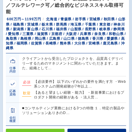
／フルテレワーク可／総合的なビジネススキル取得可
能
600万円～1199万円
北海道 / 青森県 / 岩手県 / 宮城県 / 秋田県 / 山形
県 / 福島県 / 茨城県 / 栃木県 / 群馬県 / 埼玉県 / 千葉県 / 東京都 / 神奈川
県 / 新潟県 / 富山県 / 石川県 / 福井県 / 山梨県 / 長野県 / 岐阜県 / 静岡県
/ 愛知県 / 三重県 / 滋賀県 / 京都府 / 大阪府 / 兵庫県 / 奈良県 / 和歌山県 /
鳥取県 / 島根県 / 岡山県 / 広島県 / 山口県 / 徳島県 / 香川県 / 愛媛県 / 高
知県 / 福岡県 / 佐賀県 / 長崎県 / 熊本県 / 大分県 / 宮崎県 / 鹿児島県 / 沖
縄県
クライアントから受注したプロジェクトを、品質高くデリバ
リ―するためのマネジメントに関わっていただきます。ま
た、組織として…
仕事
内容
【必須要件】 以下のいずれかの要件を満たす方 ・Web
必須
系システムの開発経験が7年以上…
応募
【あると望ましい経験・能力】 ・新規事業におけるプ
歓迎
資格
ロダクト開発の経験がある ・法人営…
■コンサルティング業務における3つの特徴 １．特定の製品や
ソリューションありきのD…
会社
概要