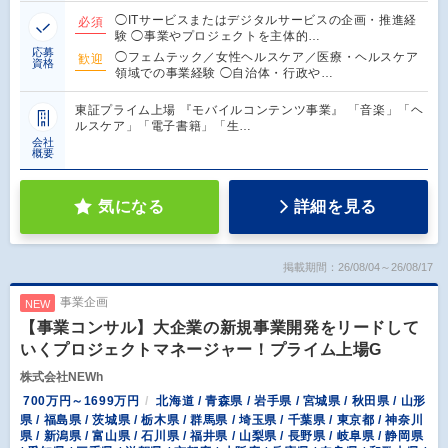
◯ITサービスまたはデジタルサービスの企画・推進経
必須
験 ◯事業やプロジェクトを主体的…
応募
◯フェムテック／女性ヘルスケア／医療・ヘルスケア
歓迎
資格
領域での事業経験 ◯自治体・行政や…
東証プライム上場 『モバイルコンテンツ事業』 「音楽」「ヘ
ルスケア」「電子書籍」「生…
会社
概要
気になる
詳細を見る
掲載期間：26/08/04～26/08/17
事業企画
NEW
【事業コンサル】大企業の新規事業開発をリードして
いくプロジェクトマネージャー！プライム上場G
株式会社NEWh
700万円～1699万円
北海道 / 青森県 / 岩手県 / 宮城県 / 秋田県 / 山形
県 / 福島県 / 茨城県 / 栃木県 / 群馬県 / 埼玉県 / 千葉県 / 東京都 / 神奈川
県 / 新潟県 / 富山県 / 石川県 / 福井県 / 山梨県 / 長野県 / 岐阜県 / 静岡県