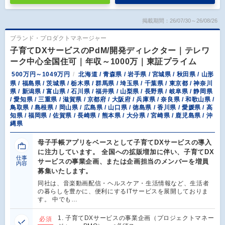
掲載期間：26/07/30～26/08/26
ブランド・プロダクトマネージャー
子育てDXサービスのPdM/開発ディレクター｜テレワ
ーク中心全国住可｜年収～1000万｜東証プライム
500万円～1049万円
北海道 / 青森県 / 岩手県 / 宮城県 / 秋田県 / 山形
県 / 福島県 / 茨城県 / 栃木県 / 群馬県 / 埼玉県 / 千葉県 / 東京都 / 神奈川
県 / 新潟県 / 富山県 / 石川県 / 福井県 / 山梨県 / 長野県 / 岐阜県 / 静岡県
/ 愛知県 / 三重県 / 滋賀県 / 京都府 / 大阪府 / 兵庫県 / 奈良県 / 和歌山県 /
鳥取県 / 島根県 / 岡山県 / 広島県 / 山口県 / 徳島県 / 香川県 / 愛媛県 / 高
知県 / 福岡県 / 佐賀県 / 長崎県 / 熊本県 / 大分県 / 宮崎県 / 鹿児島県 / 沖
縄県
母子手帳アプリをベースとして子育てDXサービスの導入
に注力しています。 全国への拡販増加に伴い、子育てDX
仕事
サービスの事業企画、または企画担当のメンバーを増員
内容
募集いたします。
同社は、音楽動画配信・ヘルスケア・生活情報など、生活者
の暮らしを豊かに、便利にするITサービスを展開しておりま
す。 中でも…
1. 子育てDXサービスの事業企画（プロジェクトマネー
必須