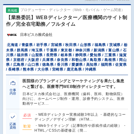
プロデューサー・ディレクター（Web・モバイル・ゲーム関連）
再掲載
【業務委託】WEBディレクター／医療機関のサイト制
作／完全在宅勤務／フルタイム
日本ビスカ株式会社
北海道 / 青森県 / 岩手県 / 宮城県 / 秋田県 / 山形県 / 福島県 / 茨城県 / 栃
木県 / 群馬県 / 埼玉県 / 千葉県 / 東京都 / 神奈川県 / 新潟県 / 富山県 / 石
川県 / 福井県 / 山梨県 / 長野県 / 岐阜県 / 静岡県 / 愛知県 / 三重県 / 滋賀
県 / 京都府 / 大阪府 / 兵庫県 / 奈良県 / 和歌山県 / 鳥取県 / 島根県 / 岡山
県 / 広島県 / 山口県 / 徳島県 / 香川県 / 愛媛県 / 高知県 / 福岡県 / 佐賀県
/ 長崎県 / 熊本県 / 大分県 / 宮崎県 / 鹿児島県 / 沖縄県
医院様のブランディングとマーケティングを果たし集患
へと繋げる、医療専門WEB制作ディレクターです。
仕事
内容
日本ビスカ株式会社は、医療機関（歯科、医科、動物病院）
向けに、ホームページ制作・運用、診療予約システム、医療
動画サービス…
・WEBディレクター実務経験3年以上 ・基礎的なコー
必須
ディング／デザイン理解 （HTM…
応募
・Webライティング（記事制作や原稿作成の経験） ・
歓迎
資格
HTML／CSSの基礎修正（簡…