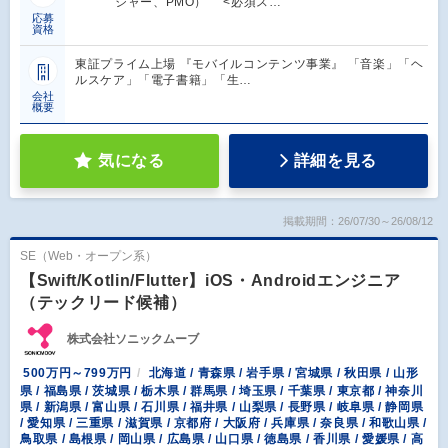
ジャー、PMO） <必須ス…
応募
資格
東証プライム上場 『モバイルコンテンツ事業』 「音楽」「ヘ
ルスケア」「電子書籍」「生…
会社
概要
気になる
詳細を見る
掲載期間：26/07/30～26/08/12
SE（Web・オープン系）
【Swift/Kotlin/Flutter】iOS・Androidエンジニア
（テックリード候補）
株式会社ソニックムーブ
500万円～799万円
北海道 / 青森県 / 岩手県 / 宮城県 / 秋田県 / 山形
県 / 福島県 / 茨城県 / 栃木県 / 群馬県 / 埼玉県 / 千葉県 / 東京都 / 神奈川
県 / 新潟県 / 富山県 / 石川県 / 福井県 / 山梨県 / 長野県 / 岐阜県 / 静岡県
/ 愛知県 / 三重県 / 滋賀県 / 京都府 / 大阪府 / 兵庫県 / 奈良県 / 和歌山県 /
鳥取県 / 島根県 / 岡山県 / 広島県 / 山口県 / 徳島県 / 香川県 / 愛媛県 / 高