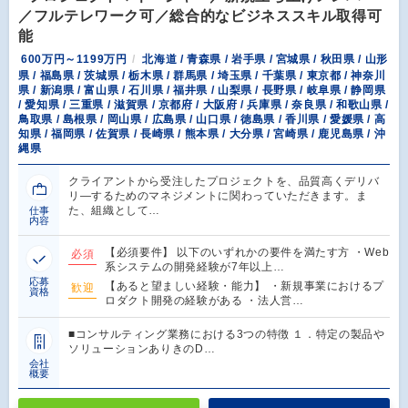
／フルテレワーク可／総合的なビジネススキル取得可
能
600万円～1199万円
北海道 / 青森県 / 岩手県 / 宮城県 / 秋田県 / 山形
県 / 福島県 / 茨城県 / 栃木県 / 群馬県 / 埼玉県 / 千葉県 / 東京都 / 神奈川
県 / 新潟県 / 富山県 / 石川県 / 福井県 / 山梨県 / 長野県 / 岐阜県 / 静岡県
/ 愛知県 / 三重県 / 滋賀県 / 京都府 / 大阪府 / 兵庫県 / 奈良県 / 和歌山県 /
鳥取県 / 島根県 / 岡山県 / 広島県 / 山口県 / 徳島県 / 香川県 / 愛媛県 / 高
知県 / 福岡県 / 佐賀県 / 長崎県 / 熊本県 / 大分県 / 宮崎県 / 鹿児島県 / 沖
縄県
クライアントから受注したプロジェクトを、品質高くデリバ
リ―するためのマネジメントに関わっていただきます。ま
た、組織として…
仕事
内容
【必須要件】 以下のいずれかの要件を満たす方 ・Web
必須
系システムの開発経験が7年以上…
応募
【あると望ましい経験・能力】 ・新規事業におけるプ
歓迎
資格
ロダクト開発の経験がある ・法人営…
■コンサルティング業務における3つの特徴 １．特定の製品や
ソリューションありきのD…
会社
概要