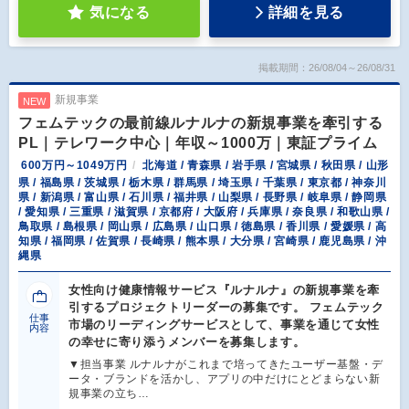
気になる
詳細を見る
掲載期間：26/08/04～26/08/31
新規事業
NEW
フェムテックの最前線ルナルナの新規事業を牽引する
PL｜テレワーク中心｜年収～1000万｜東証プライム
600万円～1049万円
北海道 / 青森県 / 岩手県 / 宮城県 / 秋田県 / 山形
県 / 福島県 / 茨城県 / 栃木県 / 群馬県 / 埼玉県 / 千葉県 / 東京都 / 神奈川
県 / 新潟県 / 富山県 / 石川県 / 福井県 / 山梨県 / 長野県 / 岐阜県 / 静岡県
/ 愛知県 / 三重県 / 滋賀県 / 京都府 / 大阪府 / 兵庫県 / 奈良県 / 和歌山県 /
鳥取県 / 島根県 / 岡山県 / 広島県 / 山口県 / 徳島県 / 香川県 / 愛媛県 / 高
知県 / 福岡県 / 佐賀県 / 長崎県 / 熊本県 / 大分県 / 宮崎県 / 鹿児島県 / 沖
縄県
女性向け健康情報サービス『ルナルナ』の新規事業を牽
引するプロジェクトリーダーの募集です。 フェムテック
仕事
市場のリーディングサービスとして、事業を通じて女性
内容
の幸せに寄り添うメンバーを募集します。
▼担当事業 ルナルナがこれまで培ってきたユーザー基盤・デ
ータ・ブランドを活かし、アプリの中だけにとどまらない新
規事業の立ち…