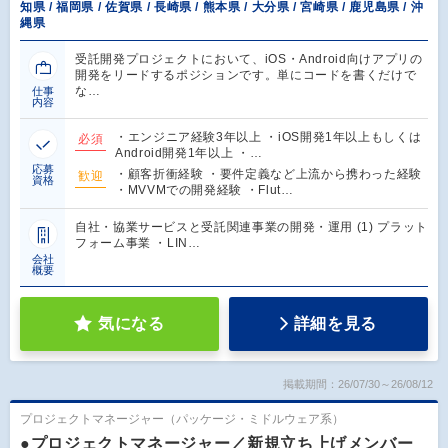
知県 / 福岡県 / 佐賀県 / 長崎県 / 熊本県 / 大分県 / 宮崎県 / 鹿児島県 / 沖
縄県
受託開発プロジェクトにおいて、iOS・Android向けアプリの
開発をリードするポジションです。単にコードを書くだけで
な…
仕事
内容
・エンジニア経験3年以上 ・iOS開発1年以上もしくは
必須
Android開発1年以上 ・…
応募
・顧客折衝経験 ・要件定義など上流から携わった経験
歓迎
資格
・MVVMでの開発経験 ・Flut…
自社・協業サービスと受託関連事業の開発・運用 (1) プラット
フォーム事業 ・LIN…
会社
概要
気になる
詳細を見る
掲載期間：26/07/30～26/08/12
プロジェクトマネージャー（パッケージ・ミドルウェア系）
●プロジェクトマネージャー／新規立ち上げメンバー