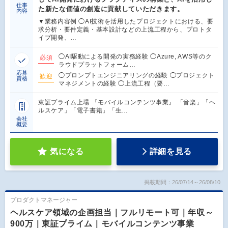
仕事
た新たな価値の創造に貢献していただきます。
内容
▼業務内容例 ◯AI技術を活用したプロジェクトにおける、要
求分析・要件定義・基本設計などの上流工程から、プロトタ
イプ開発、…
◯AI駆動による開発の実務経験 ◯Azure, AWS等のク
必須
ラウドプラットフォーム…
応募
◯プロンプトエンジニアリングの経験 ◯プロジェクト
歓迎
資格
マネジメントの経験 ◯上流工程（要…
東証プライム上場 『モバイルコンテンツ事業』 「音楽」「ヘ
ルスケア」「電子書籍」「生…
会社
概要
気になる
詳細を見る
掲載期間：26/07/14～26/08/10
プロダクトマネージャー
ヘルスケア領域の企画担当｜フルリモート可｜年収～
900万｜東証プライム｜モバイルコンテンツ事業