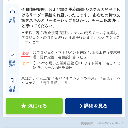
会員情報管理、および課金決済/認証システムの開発にお
けるリーダー業務をお願いいたします。 あなたの持つ技
仕事
術的スキルとリーダーシップを活かし、チームを成功へ
内容
と導いてください。
▼業務内容 ◯課金決済/認証システムの開発チームを統率し、
プロジェクトの円滑な進行と達成を行います。 ◯オフショア
チームと連…
◯プロジェクトマネジメント経験 ◯上流工程（要求整
必須
理・要件定義・各種設計書レビュー…
応募
◯JAVAを用いた開発経験 ◯ECサイト開発、若しくは
歓迎
資格
決済システムの開発経験
東証プライム上場 『モバイルコンテンツ事業』 「音楽」「ヘ
ルスケア」「電子書籍」「生…
会社
概要
気になる
詳細を見る
掲載期間：26/07/22～26/08/11