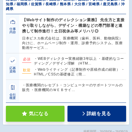
知県 / 福岡県 / 佐賀県 / 長崎県 / 熊本県 / 大分県 / 宮崎県 / 鹿児島県 / 沖
縄県
【Webサイト制作のディレクション業務】 先生方と直接
やり取りしながら、デザイン・構築などの専門部署と連
仕事
携して制作進行！土日祝休み等メリハリ◎
内容
日本ビスカ株式会社は、医療機関（歯科、医科、動物病院）
向けに、ホームページ制作・運用、診療予約システム、医療
動画サービス…
・WEBディレクター実務経験3年以上 ・基礎的なコー
必須
ディング／デザイン理解 （HTM…
応募
・Webライティング（記事制作や原稿作成の経験） ・
歓迎
資格
HTML／CSSの基礎修正（簡…
・医療機関のレセプト・コンピューターのサポートツールの
販売 ・医療機関のＷＥＢサイ…
会社
概要
気になる
詳細を見る
掲載期間：26/08/06～26/08/19