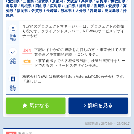
/ 愛知県 / 三重県 / 滋賀県 / 京都府 / 大阪府 / 兵庫県 / 奈良県 / 和歌山県 /
鳥取県 / 島根県 / 岡山県 / 広島県 / 山口県 / 徳島県 / 香川県 / 愛媛県 / 高
知県 / 福岡県 / 佐賀県 / 長崎県 / 熊本県 / 大分県 / 宮崎県 / 鹿児島県 / 沖
縄県
NEWhのプロジェクトマネージャーは、プロジェクトの旗振
り役です。クライアントメンバー、NEWhのサービスデザイ
ナーやビ…
仕事
内容
下記いずれかのご経験をお持ちの方 ・事業会社での事
必須
業企画／事業開発経験 ・コンサルテ…
応募
・事業創出までの各種仮説設計、検証計画実行をリー
歓迎
資格
ドできる方 ・サービスデザイン手法…
株式会社NEWhは株式会社Sun Asteriskの100%子会社です。
「新しい…
会社
概要
気になる
詳細を見る
掲載期間：26/08/04～26/08/17
事業企画