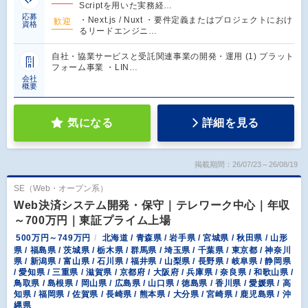
Scriptを用いた実務経…
応募
・Next.js / Nuxt ・要件定義またはプロジェクトにおけ
歓迎
資格
るリードエンジニ…
自社・協業サービスと受託関連事業の開発・運用 (1) プラット
フォーム事業 ・LIN…
会社
概要
気になる
詳細を見る
掲載期間：26/07/23～26/08/19
SE（Web・オープン系）
Web決済システム開発・保守｜テレワーク中心｜年収
～700万円｜東証プライム上場
500万円～749万円
北海道 / 青森県 / 岩手県 / 宮城県 / 秋田県 / 山形
県 / 福島県 / 茨城県 / 栃木県 / 群馬県 / 埼玉県 / 千葉県 / 東京都 / 神奈川
県 / 新潟県 / 富山県 / 石川県 / 福井県 / 山梨県 / 長野県 / 岐阜県 / 静岡県
/ 愛知県 / 三重県 / 滋賀県 / 京都府 / 大阪府 / 兵庫県 / 奈良県 / 和歌山県 /
鳥取県 / 島根県 / 岡山県 / 広島県 / 山口県 / 徳島県 / 香川県 / 愛媛県 / 高
知県 / 福岡県 / 佐賀県 / 長崎県 / 熊本県 / 大分県 / 宮崎県 / 鹿児島県 / 沖
縄県