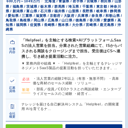
600万円～1049万円
北海道 / 青森県 / 岩手県 / 宮城県 / 秋田県 / 山形
県 / 福島県 / 茨城県 / 栃木県 / 群馬県 / 埼玉県 / 千葉県 / 東京都 / 神奈川
県 / 新潟県 / 富山県 / 石川県 / 福井県 / 山梨県 / 長野県 / 岐阜県 / 静岡県
/ 愛知県 / 三重県 / 滋賀県 / 京都府 / 大阪府 / 兵庫県 / 奈良県 / 和歌山県 /
鳥取県 / 島根県 / 岡山県 / 広島県 / 山口県 / 徳島県 / 香川県 / 愛媛県 / 高
知県 / 福岡県 / 佐賀県 / 長崎県 / 熊本県 / 大分県 / 宮崎県 / 鹿児島県 / 沖
縄県
「Helpfeel」を主軸とする検索×AIプラットフォームSaa
Sの法人営業を担当。分業された営業組織にて、ISからパ
仕事
スされる商談をクロージングまで担当。受注後はCSへ連
内容
携し、引き続き提案活動に注力。
▼ 業務内容や組織 ▼ ・「Helpfeel」を主軸とするナレッジマ
ネジメントSaaS製品の提案活動を担っていただきます。…
・法人営業の経験2年以上（有形・無形不問） ・高単
必須
価な商材のセールス経験 ・ソリュー…
応募
・部長／役員／CEOクラスとの商談経験 ・エンタープ
歓迎
資格
ライズセールスのご経験 ・経営イ…
ナレッジを届ける自己解決AIシステム「Helpfeel」の開発運
用 AIを育てるナ…
会社
概要