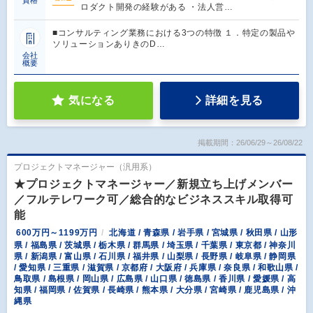
資格
ロダクト開発の経験がある ・法人営…
■コンサルティング業務における3つの特徴 １．特定の製品や
ソリューションありきのD…
会社
概要
気になる
詳細を見る
掲載期間：26/06/29～26/08/22
プロジェクトマネージャー（汎用系）
★プロジェクトマネージャー／新規立ち上げメンバー
／フルテレワーク可／総合的なビジネススキル取得可
能
600万円～1199万円
北海道 / 青森県 / 岩手県 / 宮城県 / 秋田県 / 山形
県 / 福島県 / 茨城県 / 栃木県 / 群馬県 / 埼玉県 / 千葉県 / 東京都 / 神奈川
県 / 新潟県 / 富山県 / 石川県 / 福井県 / 山梨県 / 長野県 / 岐阜県 / 静岡県
/ 愛知県 / 三重県 / 滋賀県 / 京都府 / 大阪府 / 兵庫県 / 奈良県 / 和歌山県 /
鳥取県 / 島根県 / 岡山県 / 広島県 / 山口県 / 徳島県 / 香川県 / 愛媛県 / 高
知県 / 福岡県 / 佐賀県 / 長崎県 / 熊本県 / 大分県 / 宮崎県 / 鹿児島県 / 沖
縄県