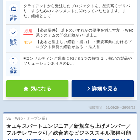
クライアントから受注したプロジェクトを、品質高くデリバ
リ―するためのマネジメントに関わっていただきます。ま
た、組織として…
仕事
内容
【必須要件】 以下のいずれかの要件を満たす方 ・Web
必須
系システムの開発経験が7年以上…
応募
【あると望ましい経験・能力】 ・新規事業におけるプ
歓迎
資格
ロダクト開発の経験がある ・法人営…
■コンサルティング業務における3つの特徴 １．特定の製品や
ソリューションありきのD…
会社
概要
気になる
詳細を見る
掲載期間：26/06/29～26/08/22
SE（Web・オープン系）
★エキスパートエンジニア／新規立ち上げメンバー／
フルテレワーク可／総合的なビジネススキル取得可能