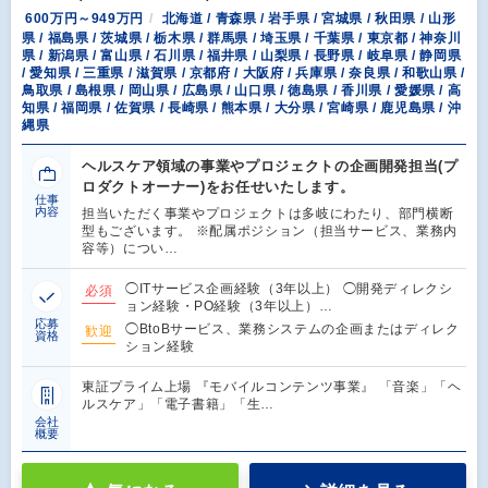
600万円～949万円
北海道 / 青森県 / 岩手県 / 宮城県 / 秋田県 / 山形
県 / 福島県 / 茨城県 / 栃木県 / 群馬県 / 埼玉県 / 千葉県 / 東京都 / 神奈川
県 / 新潟県 / 富山県 / 石川県 / 福井県 / 山梨県 / 長野県 / 岐阜県 / 静岡県
/ 愛知県 / 三重県 / 滋賀県 / 京都府 / 大阪府 / 兵庫県 / 奈良県 / 和歌山県 /
鳥取県 / 島根県 / 岡山県 / 広島県 / 山口県 / 徳島県 / 香川県 / 愛媛県 / 高
知県 / 福岡県 / 佐賀県 / 長崎県 / 熊本県 / 大分県 / 宮崎県 / 鹿児島県 / 沖
縄県
ヘルスケア領域の事業やプロジェクトの企画開発担当(プ
ロダクトオーナー)をお任せいたします。
仕事
内容
担当いただく事業やプロジェクトは多岐にわたり、部門横断
型もございます。 ※配属ポジション（担当サービス、業務内
容等）につい…
◯ITサービス企画経験（3年以上） ◯開発ディレクシ
必須
ョン経験・PO経験（3年以上）…
応募
◯BtoBサービス、業務システムの企画またはディレク
歓迎
資格
ション経験
東証プライム上場 『モバイルコンテンツ事業』 「音楽」「ヘ
ルスケア」「電子書籍」「生…
会社
概要