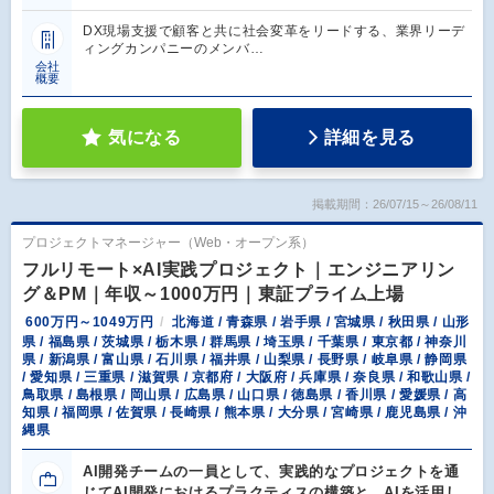
DX現場支援で顧客と共に社会変革をリードする、業界リーデ
ィングカンパニーのメンバ…
会社
概要
気になる
詳細を見る
掲載期間：26/07/15～26/08/11
プロジェクトマネージャー（Web・オープン系）
フルリモート×AI実践プロジェクト｜エンジニアリン
グ＆PM｜年収～1000万円｜東証プライム上場
600万円～1049万円
北海道 / 青森県 / 岩手県 / 宮城県 / 秋田県 / 山形
県 / 福島県 / 茨城県 / 栃木県 / 群馬県 / 埼玉県 / 千葉県 / 東京都 / 神奈川
県 / 新潟県 / 富山県 / 石川県 / 福井県 / 山梨県 / 長野県 / 岐阜県 / 静岡県
/ 愛知県 / 三重県 / 滋賀県 / 京都府 / 大阪府 / 兵庫県 / 奈良県 / 和歌山県 /
鳥取県 / 島根県 / 岡山県 / 広島県 / 山口県 / 徳島県 / 香川県 / 愛媛県 / 高
知県 / 福岡県 / 佐賀県 / 長崎県 / 熊本県 / 大分県 / 宮崎県 / 鹿児島県 / 沖
縄県
AI開発チームの一員として、実践的なプロジェクトを通
じてAI開発におけるプラクティスの構築と、AIを活用し