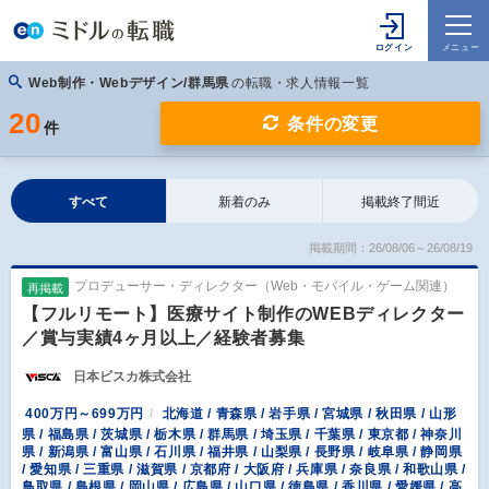
Web制作・Webデザイン/群馬県
の転職・求人情報一覧
20
条件の変更
件
すべて
新着のみ
掲載終了間近
掲載期間：26/08/06～26/08/19
プロデューサー・ディレクター（Web・モバイル・ゲーム関連）
再掲載
【フルリモート】医療サイト制作のWEBディレクター
／賞与実績4ヶ月以上／経験者募集
日本ビスカ株式会社
400万円～699万円
北海道 / 青森県 / 岩手県 / 宮城県 / 秋田県 / 山形
県 / 福島県 / 茨城県 / 栃木県 / 群馬県 / 埼玉県 / 千葉県 / 東京都 / 神奈川
県 / 新潟県 / 富山県 / 石川県 / 福井県 / 山梨県 / 長野県 / 岐阜県 / 静岡県
/ 愛知県 / 三重県 / 滋賀県 / 京都府 / 大阪府 / 兵庫県 / 奈良県 / 和歌山県 /
鳥取県 / 島根県 / 岡山県 / 広島県 / 山口県 / 徳島県 / 香川県 / 愛媛県 / 高