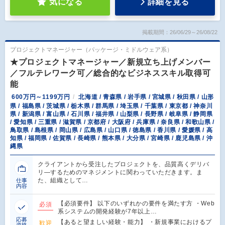
気になる
詳細を見る
掲載期間：26/06/29～26/08/22
プロジェクトマネージャー（パッケージ・ミドルウェア系）
★プロジェクトマネージャー／新規立ち上げメンバー
／フルテレワーク可／総合的なビジネススキル取得可
能
600万円～1199万円
北海道 / 青森県 / 岩手県 / 宮城県 / 秋田県 / 山形
県 / 福島県 / 茨城県 / 栃木県 / 群馬県 / 埼玉県 / 千葉県 / 東京都 / 神奈川
県 / 新潟県 / 富山県 / 石川県 / 福井県 / 山梨県 / 長野県 / 岐阜県 / 静岡県
/ 愛知県 / 三重県 / 滋賀県 / 京都府 / 大阪府 / 兵庫県 / 奈良県 / 和歌山県 /
鳥取県 / 島根県 / 岡山県 / 広島県 / 山口県 / 徳島県 / 香川県 / 愛媛県 / 高
知県 / 福岡県 / 佐賀県 / 長崎県 / 熊本県 / 大分県 / 宮崎県 / 鹿児島県 / 沖
縄県
クライアントから受注したプロジェクトを、品質高くデリバ
リ―するためのマネジメントに関わっていただきます。ま
た、組織として…
仕事
内容
【必須要件】 以下のいずれかの要件を満たす方 ・Web
必須
系システムの開発経験が7年以上…
応募
【あると望ましい経験・能力】 ・新規事業におけるプ
歓迎