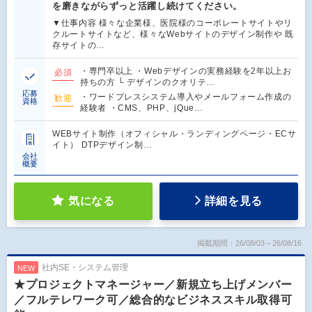
を磨きながらずっと活躍し続けてください。
▼仕事内容 様々な企業様、医院様のコーポレートサイトやリ
クルートサイトなど、様々なWebサイトのデザイン制作や 既
存サイトの…
・専門卒以上 ・Webデザインの実務経験を2年以上お
必須
持ちの方 └ デザインのクオリテ…
応募
・ワードプレスシステム導入やメールフォーム作成の
歓迎
資格
経験者 ・CMS、PHP、jQue…
WEBサイト制作（オフィシャル・ランディングページ・ECサ
イト） DTPデザイン制…
会社
概要
気になる
詳細を見る
掲載期間：26/08/03～26/08/16
社内SE・システム管理
NEW
★プロジェクトマネージャー／新規立ち上げメンバー
／フルテレワーク可／総合的なビジネススキル取得可