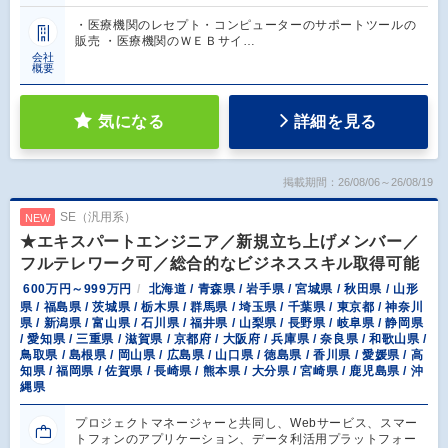
・医療機関のレセプト・コンピューターのサポートツールの
販売 ・医療機関のＷＥＢサイ…
会社
概要
気になる
詳細を見る
掲載期間：26/08/06～26/08/19
SE（汎用系）
NEW
★エキスパートエンジニア／新規立ち上げメンバー／
フルテレワーク可／総合的なビジネススキル取得可能
600万円～999万円
北海道 / 青森県 / 岩手県 / 宮城県 / 秋田県 / 山形
県 / 福島県 / 茨城県 / 栃木県 / 群馬県 / 埼玉県 / 千葉県 / 東京都 / 神奈川
県 / 新潟県 / 富山県 / 石川県 / 福井県 / 山梨県 / 長野県 / 岐阜県 / 静岡県
/ 愛知県 / 三重県 / 滋賀県 / 京都府 / 大阪府 / 兵庫県 / 奈良県 / 和歌山県 /
鳥取県 / 島根県 / 岡山県 / 広島県 / 山口県 / 徳島県 / 香川県 / 愛媛県 / 高
知県 / 福岡県 / 佐賀県 / 長崎県 / 熊本県 / 大分県 / 宮崎県 / 鹿児島県 / 沖
縄県
プロジェクトマネージャーと共同し、Webサービス、スマー
トフォンのアプリケーション、データ利活用プラットフォー