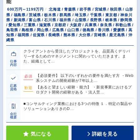
能
600万円～1199万円
北海道 / 青森県 / 岩手県 / 宮城県 / 秋田県 / 山形
県 / 福島県 / 茨城県 / 栃木県 / 群馬県 / 埼玉県 / 千葉県 / 東京都 / 神奈川
県 / 新潟県 / 富山県 / 石川県 / 福井県 / 山梨県 / 長野県 / 岐阜県 / 静岡県
/ 愛知県 / 三重県 / 滋賀県 / 京都府 / 大阪府 / 兵庫県 / 奈良県 / 和歌山県 /
鳥取県 / 島根県 / 岡山県 / 広島県 / 山口県 / 徳島県 / 香川県 / 愛媛県 / 高
知県 / 福岡県 / 佐賀県 / 長崎県 / 熊本県 / 大分県 / 宮崎県 / 鹿児島県 / 沖
縄県
クライアントから受注したプロジェクトを、品質高くデリバ
リ―するためのマネジメントに関わっていただきます。ま
た、組織として…
仕事
内容
【必須要件】 以下のいずれかの要件を満たす方 ・Web
必須
系システムの開発経験が7年以上…
応募
【あると望ましい経験・能力】 ・新規事業におけるプ
歓迎
資格
ロダクト開発の経験がある ・法人営…
■コンサルティング業務における3つの特徴 １．特定の製品や
ソリューションありきのD…
会社
概要
気になる
詳細を見る