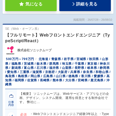
気になる
詳細を見る
掲載期間：26/07/28～26/08/10
SE（Web・オープン系）
【フルリモート】Webフロントエンドエンジニア（Ty
peScript/React）
株式会社ソニックムーブ
500万円～799万円
北海道 / 青森県 / 岩手県 / 宮城県 / 秋田県 / 山形
県 / 福島県 / 茨城県 / 栃木県 / 群馬県 / 埼玉県 / 千葉県 / 東京都 / 神奈川
県 / 新潟県 / 富山県 / 石川県 / 福井県 / 山梨県 / 長野県 / 岐阜県 / 静岡県
/ 愛知県 / 三重県 / 滋賀県 / 京都府 / 大阪府 / 兵庫県 / 奈良県 / 和歌山県 /
鳥取県 / 島根県 / 岡山県 / 広島県 / 山口県 / 徳島県 / 香川県 / 愛媛県 / 高
知県 / 福岡県 / 佐賀県 / 長崎県 / 熊本県 / 大分県 / 宮崎県 / 鹿児島県 / 沖
縄県
【概要】 ソニックムーブは、Webサービス・アプリなどの企
画、デザイン、システム開発、運用を得意とする制作会社で
す。 弊社に…
仕事
内容
・Webフロントエンドエンジニア経験3年以上 ・Type
必須