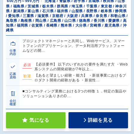
600万円～999万円
北海道 / 青森県 / 岩手県 / 宮城県 / 秋田県 / 山形
県 / 福島県 / 茨城県 / 栃木県 / 群馬県 / 埼玉県 / 千葉県 / 東京都 / 神奈川
県 / 新潟県 / 富山県 / 石川県 / 福井県 / 山梨県 / 長野県 / 岐阜県 / 静岡県
/ 愛知県 / 三重県 / 滋賀県 / 京都府 / 大阪府 / 兵庫県 / 奈良県 / 和歌山県 /
鳥取県 / 島根県 / 岡山県 / 広島県 / 山口県 / 徳島県 / 香川県 / 愛媛県 / 高
知県 / 福岡県 / 佐賀県 / 長崎県 / 熊本県 / 大分県 / 宮崎県 / 鹿児島県 / 沖
縄県
プロジェクトマネージャーと共同し、Webサービス、スマー
トフォンのアプリケーション、データ利活用プラットフォー
ムなどの開…
仕事
内容
【必須要件】 以下のいずれかの要件を満たす方 ・Web
必須
系システムの開発経験が7年以上…
応募
【あると望ましい経験・能力】 ・新規事業におけるプ
歓迎
資格
ロダクト開発の経験がある ・新規性…
■コンサルティング業務における3つの特徴 １．特定の製品や
ソリューションありきのD…
会社
概要
気になる
詳細を見る