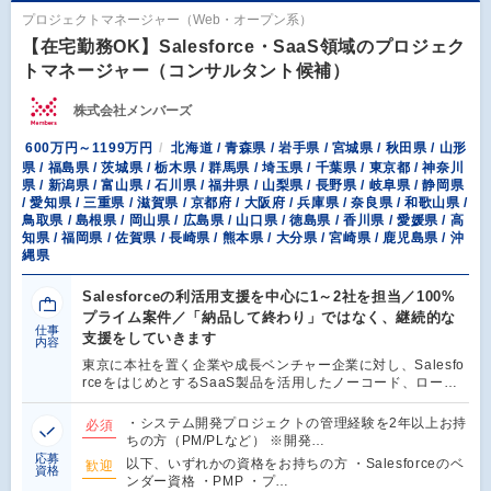
プロジェクトマネージャー（Web・オープン系）
【在宅勤務OK】Salesforce・SaaS領域のプロジェク
トマネージャー（コンサルタント候補）
株式会社メンバーズ
600万円～1199万円
北海道 / 青森県 / 岩手県 / 宮城県 / 秋田県 / 山形
県 / 福島県 / 茨城県 / 栃木県 / 群馬県 / 埼玉県 / 千葉県 / 東京都 / 神奈川
県 / 新潟県 / 富山県 / 石川県 / 福井県 / 山梨県 / 長野県 / 岐阜県 / 静岡県
/ 愛知県 / 三重県 / 滋賀県 / 京都府 / 大阪府 / 兵庫県 / 奈良県 / 和歌山県 /
鳥取県 / 島根県 / 岡山県 / 広島県 / 山口県 / 徳島県 / 香川県 / 愛媛県 / 高
知県 / 福岡県 / 佐賀県 / 長崎県 / 熊本県 / 大分県 / 宮崎県 / 鹿児島県 / 沖
縄県
Salesforceの利活用支援を中心に1～2社を担当／100%
プライム案件／「納品して終わり」ではなく、継続的な
仕事
支援をしていきます
内容
東京に本社を置く企業や成長ベンチャー企業に対し、Salesfo
rceをはじめとするSaaS製品を活用したノーコード、ロー…
・システム開発プロジェクトの管理経験を2年以上お持
必須
ちの方（PM/PLなど） ※開発…
応募
以下、いずれかの資格をお持ちの方 ・Salesforceのベ
歓迎
資格
ンダー資格 ・PMP ・プ…