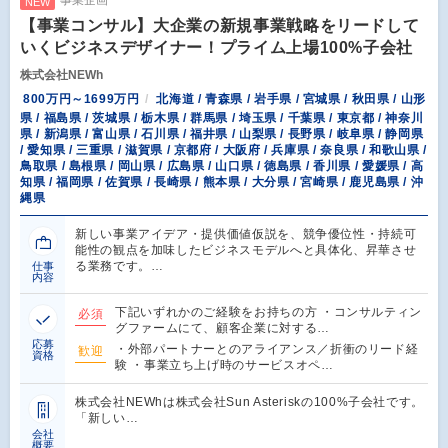
NEW
【事業コンサル】大企業の新規事業戦略をリードして
いくビジネスデザイナー！プライム上場100%子会社
株式会社NEWh
800万円～1699万円
北海道 / 青森県 / 岩手県 / 宮城県 / 秋田県 / 山形
県 / 福島県 / 茨城県 / 栃木県 / 群馬県 / 埼玉県 / 千葉県 / 東京都 / 神奈川
県 / 新潟県 / 富山県 / 石川県 / 福井県 / 山梨県 / 長野県 / 岐阜県 / 静岡県
/ 愛知県 / 三重県 / 滋賀県 / 京都府 / 大阪府 / 兵庫県 / 奈良県 / 和歌山県 /
鳥取県 / 島根県 / 岡山県 / 広島県 / 山口県 / 徳島県 / 香川県 / 愛媛県 / 高
知県 / 福岡県 / 佐賀県 / 長崎県 / 熊本県 / 大分県 / 宮崎県 / 鹿児島県 / 沖
縄県
新しい事業アイデア・提供価値仮説を、競争優位性・持続可
能性の観点を加味したビジネスモデルへと具体化、昇華させ
る業務です。…
仕事
内容
下記いずれかのご経験をお持ちの方 ・コンサルティン
必須
グファームにて、顧客企業に対する…
応募
・外部パートナーとのアライアンス／折衝のリード経
歓迎
資格
験 ・事業立ち上げ時のサービスオペ…
株式会社NEWhは株式会社Sun Asteriskの100%子会社です。
「新しい…
会社
概要