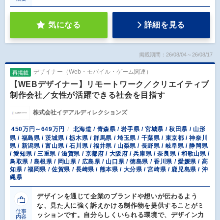
気になる
詳細を見る
掲載期間：26/08/04～26/08/17
デザイナー（Web・モバイル・ゲーム関連）
再掲載
【WEBデザイナー】リモートワーク／クリエイティブ
制作会社／女性が活躍できる社会を目指す
株式会社イデアルディレクションズ
450万円～649万円
北海道 / 青森県 / 岩手県 / 宮城県 / 秋田県 / 山形
県 / 福島県 / 茨城県 / 栃木県 / 群馬県 / 埼玉県 / 千葉県 / 東京都 / 神奈川
県 / 新潟県 / 富山県 / 石川県 / 福井県 / 山梨県 / 長野県 / 岐阜県 / 静岡県
/ 愛知県 / 三重県 / 滋賀県 / 京都府 / 大阪府 / 兵庫県 / 奈良県 / 和歌山県 /
鳥取県 / 島根県 / 岡山県 / 広島県 / 山口県 / 徳島県 / 香川県 / 愛媛県 / 高
知県 / 福岡県 / 佐賀県 / 長崎県 / 熊本県 / 大分県 / 宮崎県 / 鹿児島県 / 沖
縄県
デザインを通じて企業のブランドや想いが伝わるよう
な、見た人に強く訴えかける制作物を提供することがミ
仕事
ッションです。自分らしくいられる環境で、デザイン力
内容