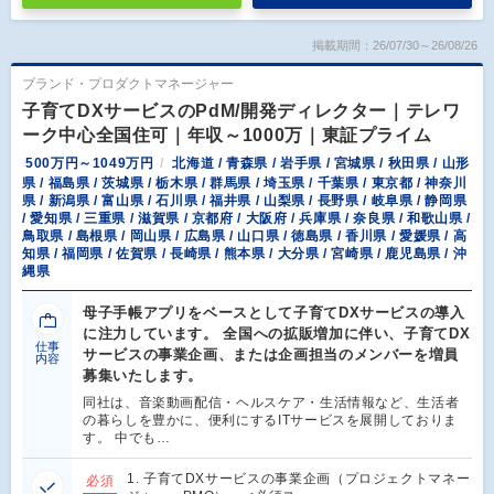
掲載期間：26/07/30～26/08/26
ブランド・プロダクトマネージャー
子育てDXサービスのPdM/開発ディレクター｜テレワ
ーク中心全国住可｜年収～1000万｜東証プライム
500万円～1049万円
北海道 / 青森県 / 岩手県 / 宮城県 / 秋田県 / 山形
県 / 福島県 / 茨城県 / 栃木県 / 群馬県 / 埼玉県 / 千葉県 / 東京都 / 神奈川
県 / 新潟県 / 富山県 / 石川県 / 福井県 / 山梨県 / 長野県 / 岐阜県 / 静岡県
/ 愛知県 / 三重県 / 滋賀県 / 京都府 / 大阪府 / 兵庫県 / 奈良県 / 和歌山県 /
鳥取県 / 島根県 / 岡山県 / 広島県 / 山口県 / 徳島県 / 香川県 / 愛媛県 / 高
知県 / 福岡県 / 佐賀県 / 長崎県 / 熊本県 / 大分県 / 宮崎県 / 鹿児島県 / 沖
縄県
母子手帳アプリをベースとして子育てDXサービスの導入
に注力しています。 全国への拡販増加に伴い、子育てDX
仕事
サービスの事業企画、または企画担当のメンバーを増員
内容
募集いたします。
同社は、音楽動画配信・ヘルスケア・生活情報など、生活者
の暮らしを豊かに、便利にするITサービスを展開しておりま
す。 中でも…
1. 子育てDXサービスの事業企画（プロジェクトマネー
必須