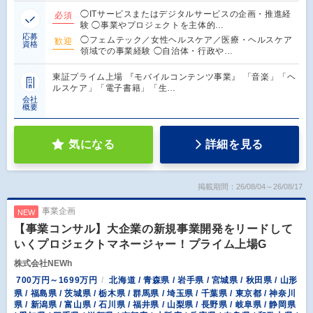
◯ITサービスまたはデジタルサービスの企画・推進経
必須
験 ◯事業やプロジェクトを主体的…
応募
◯フェムテック／女性ヘルスケア／医療・ヘルスケア
歓迎
資格
領域での事業経験 ◯自治体・行政や…
東証プライム上場 『モバイルコンテンツ事業』 「音楽」「ヘ
ルスケア」「電子書籍」「生…
会社
概要
気になる
詳細を見る
掲載期間：26/08/04～26/08/17
事業企画
NEW
【事業コンサル】大企業の新規事業開発をリードして
いくプロジェクトマネージャー！プライム上場G
株式会社NEWh
700万円～1699万円
北海道 / 青森県 / 岩手県 / 宮城県 / 秋田県 / 山形
県 / 福島県 / 茨城県 / 栃木県 / 群馬県 / 埼玉県 / 千葉県 / 東京都 / 神奈川
県 / 新潟県 / 富山県 / 石川県 / 福井県 / 山梨県 / 長野県 / 岐阜県 / 静岡県