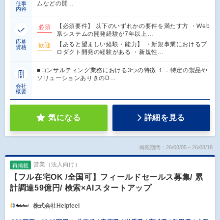
ムなどの開…
仕事
内容
【必須要件】 以下のいずれかの要件を満たす方 ・Web
必須
系システムの開発経験が7年以上…
応募
【あると望ましい経験・能力】 ・新規事業におけるプ
歓迎
資格
ロダクト開発の経験がある ・新規性…
■コンサルティング業務における3つの特徴 １．特定の製品や
ソリューションありきのD…
会社
概要
気になる
詳細を見る
掲載期間：26/08/05～26/08/18
営業（法人向け）
再掲載
【フル在宅OK /全国可】フィールドセールス募集/ 累
計調達59億円/ 検索×AIスタートアップ
株式会社Helpfeel