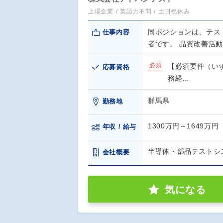
上場企業
英語力不問
土日祝休み
同ポジションは、テス
仕事内容
者です。 品質改善活
必須
【必須要件（い
応募資格
務経…
群馬県
勤務地
1300万円～1649万円
年収 / 給与
半導体・部品テストシ
会社概要
気になる