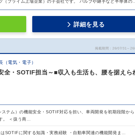
ツ（プライム上場企業）の子会社です。 バルブや継手など半導体の
詳細を見る
掲載期間：26/07/31～26/
長（電気・電子）
安全・SOTIF担当～■収入も生活も、腰を据えら
システム）の機能安全・SOTIF対応を担い、車両開発を初期段階から
す。 ＜扱う商…
2またはSOTIFに関する知識・実務経験 ・自動車関連の機能開発ま…