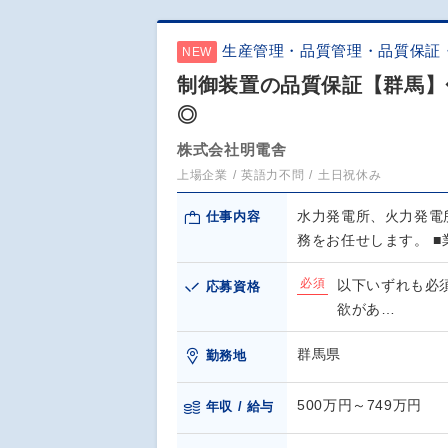
生産管理・品質管理・品質保証
NEW
制御装置の品質保証【群馬】
◎
株式会社明電舎
上場企業
英語力不問
土日祝休み
水力発電所、火力発電
仕事内容
務をお任せします。 ■
必須
以下いずれも必
応募資格
欲があ…
群馬県
勤務地
500万円～749万円
年収 / 給与