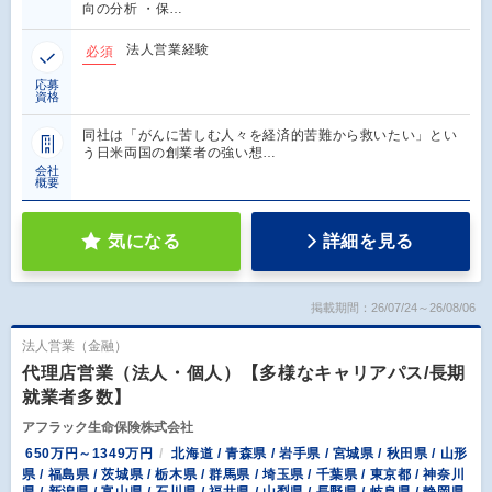
向の分析 ・保…
法人営業経験
必須
応募
資格
同社は「がんに苦しむ人々を経済的苦難から救いたい」とい
う日米両国の創業者の強い想…
会社
概要
気になる
詳細を見る
掲載期間：26/07/24～26/08/06
法人営業（金融）
代理店営業（法人・個人）【多様なキャリアパス/長期
就業者多数】
アフラック生命保険株式会社
650万円～1349万円
北海道 / 青森県 / 岩手県 / 宮城県 / 秋田県 / 山形
県 / 福島県 / 茨城県 / 栃木県 / 群馬県 / 埼玉県 / 千葉県 / 東京都 / 神奈川
県 / 新潟県 / 富山県 / 石川県 / 福井県 / 山梨県 / 長野県 / 岐阜県 / 静岡県