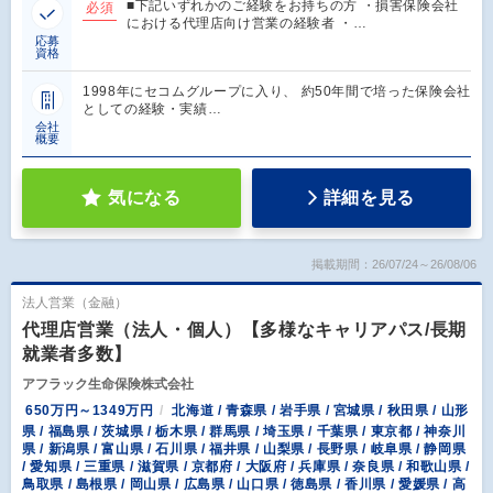
■下記いずれかのご経験をお持ちの方 ・損害保険会社
必須
における代理店向け営業の経験者 ・…
応募
資格
1998年にセコムグループに入り、 約50年間で培った保険会社
としての経験・実績…
会社
概要
気になる
詳細を見る
掲載期間：26/07/24～26/08/06
法人営業（金融）
代理店営業（法人・個人）【多様なキャリアパス/長期
就業者多数】
アフラック生命保険株式会社
650万円～1349万円
北海道 / 青森県 / 岩手県 / 宮城県 / 秋田県 / 山形
県 / 福島県 / 茨城県 / 栃木県 / 群馬県 / 埼玉県 / 千葉県 / 東京都 / 神奈川
県 / 新潟県 / 富山県 / 石川県 / 福井県 / 山梨県 / 長野県 / 岐阜県 / 静岡県
/ 愛知県 / 三重県 / 滋賀県 / 京都府 / 大阪府 / 兵庫県 / 奈良県 / 和歌山県 /
鳥取県 / 島根県 / 岡山県 / 広島県 / 山口県 / 徳島県 / 香川県 / 愛媛県 / 高