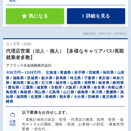
概要
気になる
詳細を見る
掲載期間：26/07/24～26/08/06
法人営業（金融）
代理店営業（法人・個人）【多様なキャリアパス/長期
就業者多数】
アフラック生命保険株式会社
650万円～1349万円
北海道 / 青森県 / 岩手県 / 宮城県 / 秋田県 / 山形
県 / 福島県 / 茨城県 / 栃木県 / 群馬県 / 埼玉県 / 千葉県 / 東京都 / 神奈川
県 / 新潟県 / 富山県 / 石川県 / 福井県 / 山梨県 / 長野県 / 岐阜県 / 静岡県
/ 愛知県 / 三重県 / 滋賀県 / 京都府 / 大阪府 / 兵庫県 / 奈良県 / 和歌山県 /
鳥取県 / 島根県 / 岡山県 / 広島県 / 山口県 / 徳島県 / 香川県 / 愛媛県 / 高
知県 / 福岡県 / 佐賀県 / 長崎県 / 熊本県 / 大分県 / 宮崎県 / 鹿児島県 / 沖
縄県
以下業務をお任せします。
・業務計画等の策定、管理 ・代理店の教育、指導、管理 ・販
仕事
売チャネルの開拓、開発 ・団体、お客様への対応 ・募集管理
内容
業務 ・担当代…