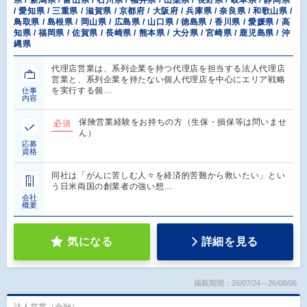
/ 愛知県 / 三重県 / 滋賀県 / 京都府 / 大阪府 / 兵庫県 / 奈良県 / 和歌山県 /
鳥取県 / 島根県 / 岡山県 / 広島県 / 山口県 / 徳島県 / 香川県 / 愛媛県 / 高
知県 / 福岡県 / 佐賀県 / 長崎県 / 熊本県 / 大分県 / 宮崎県 / 鹿児島県 / 沖
縄県
代理店営業は、系列企業を持つ代理店を担当する法人代理店
営業と、系列企業を持たない個人代理店を中心にエリア戦略
を実行する個…
仕事
内容
保険営業経験をお持ちの方（生保・損保等は問いませ
必須
ん）
応募
資格
同社は「がんに苦しむ人々を経済的苦難から救いたい」とい
う日米両国の創業者の強い想…
会社
概要
気になる
詳細を見る
掲載期間：26/07/24～26/08/06
法人営業（金融）