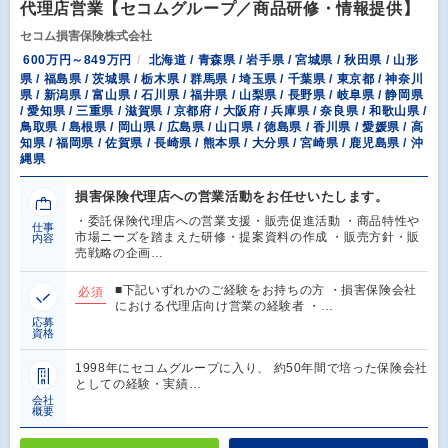
代理店営業【セコムグループ／商品研修・情報提供】
セコム損害保険株式会社
600万円～849万円
北海道 / 青森県 / 岩手県 / 宮城県 / 秋田県 / 山形
県 / 福島県 / 茨城県 / 栃木県 / 群馬県 / 埼玉県 / 千葉県 / 東京都 / 神奈川
県 / 新潟県 / 富山県 / 石川県 / 福井県 / 山梨県 / 長野県 / 岐阜県 / 静岡県
/ 愛知県 / 三重県 / 滋賀県 / 京都府 / 大阪府 / 兵庫県 / 奈良県 / 和歌山県 /
鳥取県 / 島根県 / 岡山県 / 広島県 / 山口県 / 徳島県 / 香川県 / 愛媛県 / 高
知県 / 福岡県 / 佐賀県 / 長崎県 / 熊本県 / 大分県 / 宮崎県 / 鹿児島県 / 沖
縄県
損害保険代理店への営業活動をお任せいたします。
・委託保険代理店への営業支援・販売促進活動 ・商品特性や
仕事
市場ニーズを踏まえた研修・提案資料の作成 ・販売方針・販
内容
売戦略の企画…
■下記いずれかのご経験をお持ちの方 ・損害保険会社
必須
における代理店向け営業の経験者 ・…
応募
資格
1998年にセコムグループに入り、 約50年間で培った保険会社
としての経験・実績…
会社
概要