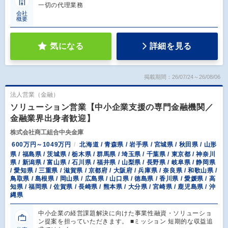
一切の代理業務
会社
概要
気になる
詳細を見る
掲載期間：26/07/24～26/08/06
法人営業（金融）
ソリューション営業【中小企業支援の専門金融機関／
金融業界出身者歓迎】
株式会社商工組合中央金庫
600万円～1049万円
北海道 / 青森県 / 岩手県 / 宮城県 / 秋田県 / 山形
県 / 福島県 / 茨城県 / 栃木県 / 群馬県 / 埼玉県 / 千葉県 / 東京都 / 神奈川
県 / 新潟県 / 富山県 / 石川県 / 福井県 / 山梨県 / 長野県 / 岐阜県 / 静岡県
/ 愛知県 / 三重県 / 滋賀県 / 京都府 / 大阪府 / 兵庫県 / 奈良県 / 和歌山県 /
鳥取県 / 島根県 / 岡山県 / 広島県 / 山口県 / 徳島県 / 香川県 / 愛媛県 / 高
知県 / 福岡県 / 佐賀県 / 長崎県 / 熊本県 / 大分県 / 宮崎県 / 鹿児島県 / 沖
縄県
中小企業の経営課題解決に向けた事業性融資・ソリューショ
ン提案を担っていただきます。 ■ミッション 短期的な収益追