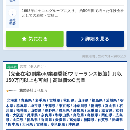
資格
1998年にセコムグループに入り、 約50年間で培った保険会社
としての経験・実績…
会社
概要
気になる
詳細を見る
掲載期間：26/07/31～26/08/13
営業（個人向け）
再掲載
【完全在宅/副業ok/業務委託/フリーランス歓迎】月収
150万円以上も可能｜高単価toC営業
株式会社よりみち
北海道 / 青森県 / 岩手県 / 宮城県 / 秋田県 / 山形県 / 福島県 / 茨城県 / 栃
木県 / 群馬県 / 埼玉県 / 千葉県 / 東京都 / 神奈川県 / 新潟県 / 富山県 / 石
川県 / 福井県 / 山梨県 / 長野県 / 岐阜県 / 愛知県 / 三重県 / 滋賀県 / 京都
府 / 大阪府 / 兵庫県 / 奈良県 / 和歌山県 / 鳥取県 / 島根県 / 岡山県 / 広島
県 / 山口県 / 徳島県 / 香川県 / 愛媛県 / 高知県 / 福岡県 / 佐賀県 / 長崎県
/ 熊本県 / 大分県 / 宮崎県 / 鹿児島県 / 沖縄県