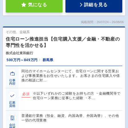
気になる
詳細を見る
掲載期間：26/07/24～26/08/06
その他、金融系
住宅ローン推進担当【住宅購入支援／金融・不動産の
専門性を活かせる】
株式会社東和銀行
500万円～849万円
群馬県
同社のマイホームセンターにて、住宅ローンに関する営業お
よび事務業務をお任せいたします。 お客さまの住宅購入や借
換の相談に対…
仕事
内容
※以下いずれかのご経験をお持ちの方 ・金融機関等で
必須
住宅ローン業務に従事した経験 ・不…
応募
資格
普通銀行業務（預金、融資、内国為替、外国為替）、その他
一切の代理業務
会社
概要