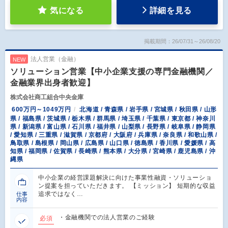
気になる
詳細を見る
掲載期間：26/07/31～26/08/20
法人営業（金融）
NEW
ソリューション営業【中小企業支援の専門金融機関／
金融業界出身者歓迎】
株式会社商工組合中央金庫
600万円～1049万円
北海道 / 青森県 / 岩手県 / 宮城県 / 秋田県 / 山形
県 / 福島県 / 茨城県 / 栃木県 / 群馬県 / 埼玉県 / 千葉県 / 東京都 / 神奈川
県 / 新潟県 / 富山県 / 石川県 / 福井県 / 山梨県 / 長野県 / 岐阜県 / 静岡県
/ 愛知県 / 三重県 / 滋賀県 / 京都府 / 大阪府 / 兵庫県 / 奈良県 / 和歌山県 /
鳥取県 / 島根県 / 岡山県 / 広島県 / 山口県 / 徳島県 / 香川県 / 愛媛県 / 高
知県 / 福岡県 / 佐賀県 / 長崎県 / 熊本県 / 大分県 / 宮崎県 / 鹿児島県 / 沖
縄県
中小企業の経営課題解決に向けた事業性融資・ソリューショ
ン提案を担っていただきます。 【ミッション】 短期的な収益
追求ではなく…
仕事
内容
・金融機関での法人営業のご経験
必須