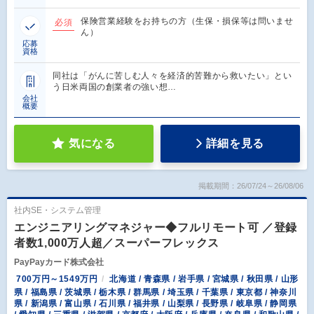
保険営業経験をお持ちの方（生保・損保等は問いませ
必須
ん）
応募
資格
同社は「がんに苦しむ人々を経済的苦難から救いたい」とい
う日米両国の創業者の強い想…
会社
概要
気になる
詳細を見る
掲載期間：26/07/24～26/08/06
社内SE・システム管理
エンジニアリングマネジャー◆フルリモート可 ／登録
者数1,000万人超／スーパーフレックス
PayPayカード株式会社
700万円～1549万円
北海道 / 青森県 / 岩手県 / 宮城県 / 秋田県 / 山形
県 / 福島県 / 茨城県 / 栃木県 / 群馬県 / 埼玉県 / 千葉県 / 東京都 / 神奈川
県 / 新潟県 / 富山県 / 石川県 / 福井県 / 山梨県 / 長野県 / 岐阜県 / 静岡県