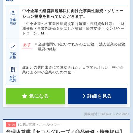
中小企業の経営課題解決に向けた事業性融資・ソリュー
ション提案を担っていただきます。
仕事
内容
・中小企業への事業性融資提案（短期～長期資金対応） ・財
務分析・事業性評価を基にした融資・経営支援 ・シンジケー
トローン、M…
※金融機関で下記いずれかのご経験 ・法人営業の経験
必須
・融資の経験
応募
資格
政府との共同出資にて設立された、日本でも珍しい「中小企
業による中小企業のための金…
会社
概要
気になる
詳細を見る
掲載期間：26/07/31～26/08/20
代理店営業・ホールセラー
NEW
代理店営業【セコムグループ／商品研修・情報提供】