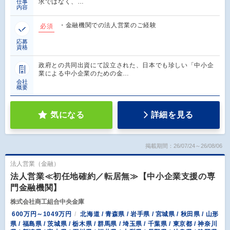
求ではなく、…
仕事
内容
・金融機関での法人営業のご経験
必須
応募
資格
政府との共同出資にて設立された、日本でも珍しい「中小企
業による中小企業のための金…
会社
概要
気になる
詳細を見る
掲載期間：26/07/24～26/08/06
法人営業（金融）
法人営業≪初任地確約／転居無≫【中小企業支援の専
門金融機関】
株式会社商工組合中央金庫
600万円～1049万円
北海道 / 青森県 / 岩手県 / 宮城県 / 秋田県 / 山形
県 / 福島県 / 茨城県 / 栃木県 / 群馬県 / 埼玉県 / 千葉県 / 東京都 / 神奈川