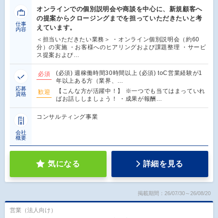
オンラインでの個別説明会や商談を中心に、新規顧客へ
の提案からクロージングまでを担っていただきたいと考
仕事
えています。
内容
＜担当いただきたい業務＞ ・オンライン個別説明会（約60
分）の実施 ・お客様へのヒアリングおよび課題整理 ・サービ
ス提案および…
(必須) 週稼働時間30時間以上 (必須) toC営業経験が1
必須
年以上ある方（業界、…
応募
【こんな方が活躍中！】 ※一つでも当てはまっていれ
歓迎
資格
ばお話ししましょう！ ・成果が報酬…
コンサルティング事業
会社
概要
気になる
詳細を見る
掲載期間：26/07/30～26/08/20
営業（法人向け）