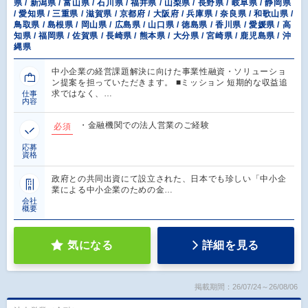
県 / 新潟県 / 富山県 / 石川県 / 福井県 / 山梨県 / 長野県 / 岐阜県 / 静岡県
/ 愛知県 / 三重県 / 滋賀県 / 京都府 / 大阪府 / 兵庫県 / 奈良県 / 和歌山県 /
鳥取県 / 島根県 / 岡山県 / 広島県 / 山口県 / 徳島県 / 香川県 / 愛媛県 / 高
知県 / 福岡県 / 佐賀県 / 長崎県 / 熊本県 / 大分県 / 宮崎県 / 鹿児島県 / 沖
縄県
中小企業の経営課題解決に向けた事業性融資・ソリューショ
ン提案を担っていただきます。 ■ミッション 短期的な収益追
求ではなく、…
仕事
内容
・金融機関での法人営業のご経験
必須
応募
資格
政府との共同出資にて設立された、日本でも珍しい「中小企
業による中小企業のための金…
会社
概要
気になる
詳細を見る
掲載期間：26/07/24～26/08/06