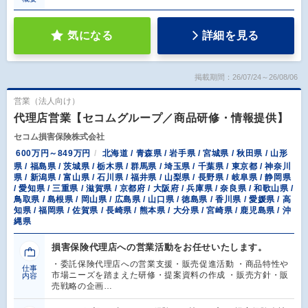
気になる
詳細を見る
掲載期間：26/07/24～26/08/06
営業（法人向け）
代理店営業【セコムグループ／商品研修・情報提供】
セコム損害保険株式会社
600万円～849万円
北海道 / 青森県 / 岩手県 / 宮城県 / 秋田県 / 山形
県 / 福島県 / 茨城県 / 栃木県 / 群馬県 / 埼玉県 / 千葉県 / 東京都 / 神奈川
県 / 新潟県 / 富山県 / 石川県 / 福井県 / 山梨県 / 長野県 / 岐阜県 / 静岡県
/ 愛知県 / 三重県 / 滋賀県 / 京都府 / 大阪府 / 兵庫県 / 奈良県 / 和歌山県 /
鳥取県 / 島根県 / 岡山県 / 広島県 / 山口県 / 徳島県 / 香川県 / 愛媛県 / 高
知県 / 福岡県 / 佐賀県 / 長崎県 / 熊本県 / 大分県 / 宮崎県 / 鹿児島県 / 沖
縄県
損害保険代理店への営業活動をお任せいたします。
・委託保険代理店への営業支援・販売促進活動 ・商品特性や
仕事
市場ニーズを踏まえた研修・提案資料の作成 ・販売方針・販
内容
売戦略の企画…