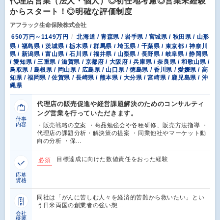
代理店営業（法人・個人）◎初任地考慮◎営業未経験
からスタート！◎明確な評価制度
アフラック生命保険株式会社
650万円～1149万円
北海道 / 青森県 / 岩手県 / 宮城県 / 秋田県 / 山形
県 / 福島県 / 茨城県 / 栃木県 / 群馬県 / 埼玉県 / 千葉県 / 東京都 / 神奈川
県 / 新潟県 / 富山県 / 石川県 / 福井県 / 山梨県 / 長野県 / 岐阜県 / 静岡県
/ 愛知県 / 三重県 / 滋賀県 / 京都府 / 大阪府 / 兵庫県 / 奈良県 / 和歌山県 /
鳥取県 / 島根県 / 岡山県 / 広島県 / 山口県 / 徳島県 / 香川県 / 愛媛県 / 高
知県 / 福岡県 / 佐賀県 / 長崎県 / 熊本県 / 大分県 / 宮崎県 / 鹿児島県 / 沖
縄県
代理店の販売促進や経営課題解決のためのコンサルティ
ング営業を行っていただきます。
仕事
内容
・販売戦略の立案 ・商品勉強会や各種研修、販売方法指導 ・
代理店の課題分析・解決策の提案 ・同業他社やマーケット動
向の分析 ・保…
目標達成に向けた数値責任をおった経験
必須
応募
資格
同社は「がんに苦しむ人々を経済的苦難から救いたい」とい
う日米両国の創業者の強い想…
会社
概要