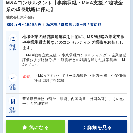
M&Aコンサルタント【事業承継・M&A支援／地域企
業の成長戦略に伴走】
株式会社東和銀行
800万円～1049万円
栃木県 / 群馬県 / 埼玉県 / 東京都
地域企業の経営課題解決を目的に、M&A戦略の策定支援
や事業承継支援などのコンサルティング業務をお任せし
仕事
ます。
内容
・M&A戦略立案支援 ・事業承継コンサルティング ・企業価値
評価および財務分析 ・経営者との対話を通じた提案営業 ・M
&Aプロジ…
・M&Aアドバイザリー業務経験 ・財務分析、企業価値
必須
評価に関する知識
応募
資格
普通銀行業務（預金、融資、内国為替、外国為替）、その他
一切の代理業務
会社
概要
気になる
詳細を見る