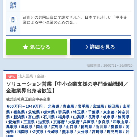
応募
資格
政府との共同出資にて設立された、日本でも珍しい「中小企
業による中小企業のための金…
会社
概要
気になる
詳細を見る
掲載期間：26/07/31～26/08/20
法人営業（金融）
NEW
ソリューション営業【中小企業支援の専門金融機関／
金融業界出身者歓迎】
株式会社商工組合中央金庫
600万円～1049万円
北海道 / 青森県 / 岩手県 / 宮城県 / 秋田県 / 山形
県 / 福島県 / 茨城県 / 栃木県 / 群馬県 / 埼玉県 / 千葉県 / 東京都 / 神奈川
県 / 新潟県 / 富山県 / 石川県 / 福井県 / 山梨県 / 長野県 / 岐阜県 / 静岡県
/ 愛知県 / 三重県 / 滋賀県 / 京都府 / 大阪府 / 兵庫県 / 奈良県 / 和歌山県 /
鳥取県 / 島根県 / 岡山県 / 広島県 / 山口県 / 徳島県 / 香川県 / 愛媛県 / 高
知県 / 福岡県 / 佐賀県 / 長崎県 / 熊本県 / 大分県 / 宮崎県 / 鹿児島県 / 沖
縄県