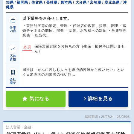
知県 / 福岡県 / 佐賀県 / 長崎県 / 熊本県 / 大分県 / 宮崎県 / 鹿児島県 / 沖
縄県
以下業務をお任せします。
・業務計画等の策定、管理 ・代理店の教育、指導、管理 ・販
仕事
売チャネルの開拓、開発 ・団体、お客様への対応 ・募集管理
内容
業務 ・担当代…
保険営業経験をお持ちの方（生保・損保等は問いませ
必須
ん）
応募
資格
同社は「がんに苦しむ人々を経済的苦難から救いたい」とい
う日米両国の創業者の強い想…
会社
概要
気になる
詳細を見る
掲載期間：26/07/24～26/08/06
法人営業（金融）