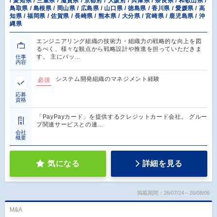
/ 愛知県 / 三重県 / 滋賀県 / 京都府 / 大阪府 / 兵庫県 / 奈良県 / 和歌山県 /
鳥取県 / 島根県 / 岡山県 / 広島県 / 山口県 / 徳島県 / 香川県 / 愛媛県 / 高
知県 / 福岡県 / 佐賀県 / 長崎県 / 熊本県 / 大分県 / 宮崎県 / 鹿児島県 / 沖
縄県
エンジニアリング組織の技術力・組織力の戦略的な向上を図
るべく、様々な観点から戦略設計や推進を担っていただきま
す。 主にバッ…
仕事
内容
システム開発組織のマネジメント経験
必須
応募
資格
「PayPayカード」を提供するクレジットカード会社。 グルー
プ関連サービスとの連…
会社
概要
気になる
詳細を見る
掲載期間：26/07/24～26/08/06
M&A