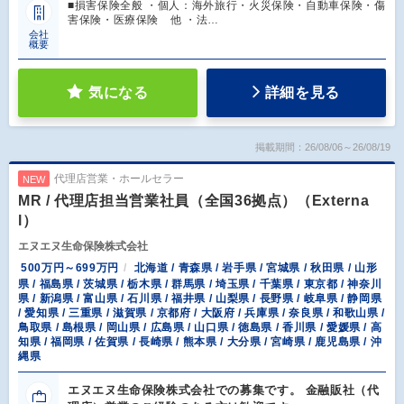
■損害保険全般 ・個人：海外旅行・火災保険・自動車保険・傷
害保険・医療保険 他 ・法…
会社
概要
気になる
詳細を見る
掲載期間：26/08/06～26/08/19
代理店営業・ホールセラー
NEW
MR / 代理店担当営業社員（全国36拠点）（Externa
l）
エヌエヌ生命保険株式会社
500万円～699万円
北海道 / 青森県 / 岩手県 / 宮城県 / 秋田県 / 山形
県 / 福島県 / 茨城県 / 栃木県 / 群馬県 / 埼玉県 / 千葉県 / 東京都 / 神奈川
県 / 新潟県 / 富山県 / 石川県 / 福井県 / 山梨県 / 長野県 / 岐阜県 / 静岡県
/ 愛知県 / 三重県 / 滋賀県 / 京都府 / 大阪府 / 兵庫県 / 奈良県 / 和歌山県 /
鳥取県 / 島根県 / 岡山県 / 広島県 / 山口県 / 徳島県 / 香川県 / 愛媛県 / 高
知県 / 福岡県 / 佐賀県 / 長崎県 / 熊本県 / 大分県 / 宮崎県 / 鹿児島県 / 沖
縄県
エヌエヌ生命保険株式会社での募集です。 金融販社（代