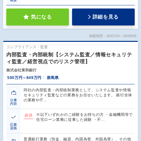
気になる
詳細を見る
掲載期間：26/07/24～26/08/06
コンプライアンス・監査
内部監査・内部統制【システム監査／情報セキュリテ
ィ監査／経営視点でのリスク管理】
株式会社東和銀行
500万円～849万円
群馬県
同社の内部監査・内部統制業務として、システム監査や情報
セキュリティ監査などの業務をお任せいたします。 銀行全体
の業務やIT…
仕事
内容
※以下いずれかのご経験をお持ちの方 ・金融機関等で
必須
住宅ローン業務に従事した経験 ・不…
応募
資格
普通銀行業務（預金、融資、内国為替、外国為替）、その他