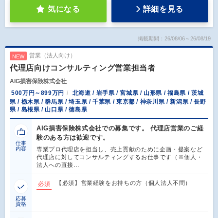
気になる
詳細を見る
掲載期間：26/08/06～26/08/19
営業（法人向け）
NEW
代理店向けコンサルティング営業担当者
AIG損害保険株式会社
500万円～899万円
北海道 / 岩手県 / 宮城県 / 山形県 / 福島県 / 茨城
県 / 栃木県 / 群馬県 / 埼玉県 / 千葉県 / 東京都 / 神奈川県 / 新潟県 / 長野
県 / 島根県 / 山口県 / 徳島県
AIG損害保険株式会社での募集です。 代理店営業のご経
験のある方は歓迎です。
仕事
内容
専業プロ代理店を担当し、売上貢献のために企画・提案など
代理店に対してコンサルティングするお仕事です（※個人・
法人への直接…
【必須】営業経験をお持ちの方（個人法人不問）
必須
応募
資格