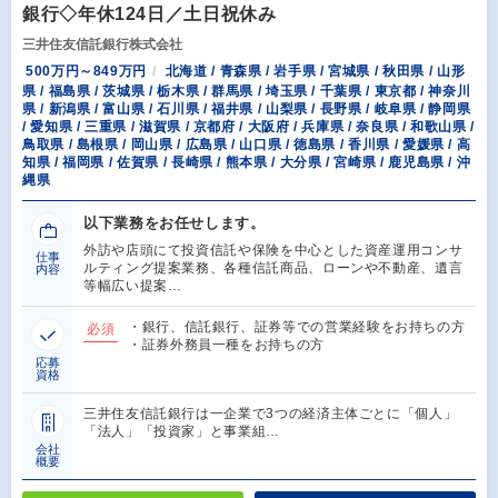
銀行◇年休124日／土日祝休み
三井住友信託銀行株式会社
500万円～849万円
北海道 / 青森県 / 岩手県 / 宮城県 / 秋田県 / 山形
県 / 福島県 / 茨城県 / 栃木県 / 群馬県 / 埼玉県 / 千葉県 / 東京都 / 神奈川
県 / 新潟県 / 富山県 / 石川県 / 福井県 / 山梨県 / 長野県 / 岐阜県 / 静岡県
/ 愛知県 / 三重県 / 滋賀県 / 京都府 / 大阪府 / 兵庫県 / 奈良県 / 和歌山県 /
鳥取県 / 島根県 / 岡山県 / 広島県 / 山口県 / 徳島県 / 香川県 / 愛媛県 / 高
知県 / 福岡県 / 佐賀県 / 長崎県 / 熊本県 / 大分県 / 宮崎県 / 鹿児島県 / 沖
縄県
以下業務をお任せします。
外訪や店頭にて投資信託や保険を中心とした資産運用コンサ
仕事
ルティング提案業務、各種信託商品、ローンや不動産、遺言
内容
等幅広い提案…
・銀行、信託銀行、証券等での営業経験をお持ちの方
必須
・証券外務員一種をお持ちの方
応募
資格
三井住友信託銀行は一企業で3つの経済主体ごとに「個人」
「法人」「投資家」と事業組…
会社
概要