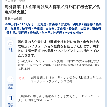
法人営業（金融）
海外営業【大企業向け法人営業／海外駐在機会有／食
農領域支援】
農林中央金庫
600万円～1149万円
北海道 / 青森県 / 宮城県 / 秋田県 / 山形県 / 福島
県 / 群馬県 / 埼玉県 / 千葉県 / 東京都 / 富山県 / 愛知県 / 大阪府 / 岡山県
/ 香川県 / 福岡県 / 長崎県 / 熊本県 / 沖縄県 / その他の海外
国内外の大企業および関連会社向けに金融・非金融を含
む幅広いソリューション提案をお任せいたします。将来
仕事
的には海外拠点での業務やマネジメントにも携わってい
内容
ただきます。
(1)法人RM・ソリューション提案 ・国内外の大企業向け法人
営業、リレーション構築 ・顧客の経営課題や事業戦略に対す
る提案活…
・金融機関における中堅～大企業法人RM経験３年以上
必須
・コーポレートファイナンスの幅…
応募
資格
【農林水産業と食と地域のくらしを支えるリーディングバン
ク】 ◇同庫は大正12年に「…
会社
概要