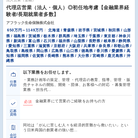
代理店営業（法人・個人）◎初任地考慮【金融業界経
験者/長期就業者多数】
アフラック生命保険株式会社
650万円～1149万円
北海道 / 青森県 / 岩手県 / 宮城県 / 秋田県 / 山形
県 / 福島県 / 茨城県 / 栃木県 / 群馬県 / 埼玉県 / 千葉県 / 東京都 / 神奈川
県 / 新潟県 / 富山県 / 石川県 / 福井県 / 山梨県 / 長野県 / 岐阜県 / 静岡県
/ 愛知県 / 三重県 / 滋賀県 / 京都府 / 大阪府 / 兵庫県 / 奈良県 / 和歌山県 /
鳥取県 / 島根県 / 岡山県 / 広島県 / 山口県 / 徳島県 / 香川県 / 愛媛県 / 高
知県 / 福岡県 / 佐賀県 / 長崎県 / 熊本県 / 大分県 / 宮崎県 / 鹿児島県 / 沖
縄県
以下業務をお任せします。
・業務計画等の策定、管理 ・代理店の教育、指導、管理 ・販
仕事
売チャネルの開拓、開発 ・団体、お客様への対応 ・募集管理
内容
業務 ・担当代…
金融業界にて営業のご経験をお持ちの方
必須
応募
資格
同社は「がんに苦しむ人々を経済的苦難から救いたい」とい
う日米両国の創業者の強い想…
会社