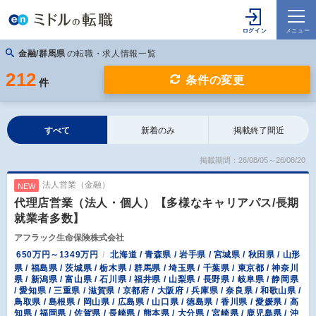
金融/群馬県
の転職・求人情報一覧
212
条件の変更
件
すべて
新着のみ
掲載終了間近
掲載期間：26/08/05～26/08/20
法人営業（金融）
NEW
代理店営業（法人・個人）【多様なキャリアパス/長期
就業者多数】
アフラック生命保険株式会社
650万円～1349万円
北海道 / 青森県 / 岩手県 / 宮城県 / 秋田県 / 山形
県 / 福島県 / 茨城県 / 栃木県 / 群馬県 / 埼玉県 / 千葉県 / 東京都 / 神奈川
県 / 新潟県 / 富山県 / 石川県 / 福井県 / 山梨県 / 長野県 / 岐阜県 / 静岡県
/ 愛知県 / 三重県 / 滋賀県 / 京都府 / 大阪府 / 兵庫県 / 奈良県 / 和歌山県 /
鳥取県 / 島根県 / 岡山県 / 広島県 / 山口県 / 徳島県 / 香川県 / 愛媛県 / 高
知県 / 福岡県 / 佐賀県 / 長崎県 / 熊本県 / 大分県 / 宮崎県 / 鹿児島県 / 沖