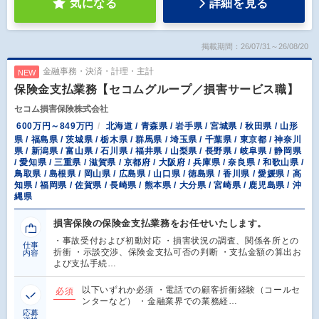
気になる
詳細を見る
掲載期間：26/07/31～26/08/20
金融事務・決済・計理・主計
NEW
保険金支払業務【セコムグループ／損害サービス職】
セコム損害保険株式会社
600万円～849万円
北海道 / 青森県 / 岩手県 / 宮城県 / 秋田県 / 山形
県 / 福島県 / 茨城県 / 栃木県 / 群馬県 / 埼玉県 / 千葉県 / 東京都 / 神奈川
県 / 新潟県 / 富山県 / 石川県 / 福井県 / 山梨県 / 長野県 / 岐阜県 / 静岡県
/ 愛知県 / 三重県 / 滋賀県 / 京都府 / 大阪府 / 兵庫県 / 奈良県 / 和歌山県 /
鳥取県 / 島根県 / 岡山県 / 広島県 / 山口県 / 徳島県 / 香川県 / 愛媛県 / 高
知県 / 福岡県 / 佐賀県 / 長崎県 / 熊本県 / 大分県 / 宮崎県 / 鹿児島県 / 沖
縄県
損害保険の保険金支払業務をお任せいたします。
・事故受付および初動対応 ・損害状況の調査、関係各所との
仕事
折衝 ・示談交渉、保険金支払可否の判断 ・支払金額の算出お
内容
よび支払手続…
以下いずれか必須 ・電話での顧客折衝経験（コールセ
必須
ンターなど） ・金融業界での業務経…
応募