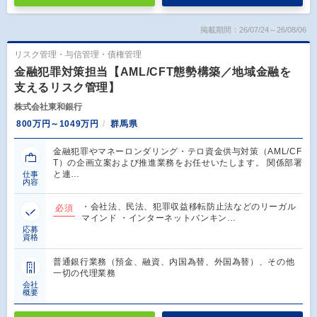
掲載期間：26/07/24～26/08/06
リスク管理・与信管理・債権管理
金融犯罪対策担当【AML/CFT態勢構築／地域金融を
支えるリスク管理】
株式会社東和銀行
800万円～1049万円
群馬県
金融犯罪やマネーロンダリング・テロ資金供与対策（AML/CF
T）の企画立案および推進業務をお任せいたします。 関係部署
と連…
仕事
内容
・会社法、民法、犯罪収益移転防止法などのリーガル
必須
マインド ・インターネットバンキン…
応募
資格
普通銀行業務（預金、融資、内国為替、外国為替）、その他
一切の代理業務
会社
概要