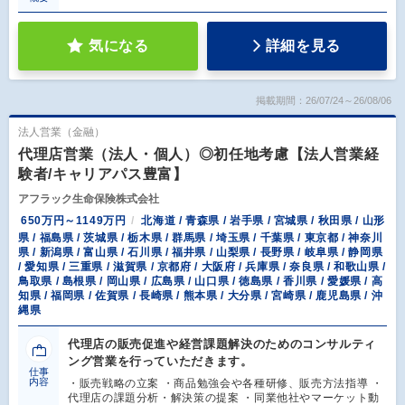
気になる
詳細を見る
掲載期間：26/07/24～26/08/06
法人営業（金融）
代理店営業（法人・個人）◎初任地考慮【法人営業経
験者/キャリアパス豊富】
アフラック生命保険株式会社
650万円～1149万円
北海道 / 青森県 / 岩手県 / 宮城県 / 秋田県 / 山形
県 / 福島県 / 茨城県 / 栃木県 / 群馬県 / 埼玉県 / 千葉県 / 東京都 / 神奈川
県 / 新潟県 / 富山県 / 石川県 / 福井県 / 山梨県 / 長野県 / 岐阜県 / 静岡県
/ 愛知県 / 三重県 / 滋賀県 / 京都府 / 大阪府 / 兵庫県 / 奈良県 / 和歌山県 /
鳥取県 / 島根県 / 岡山県 / 広島県 / 山口県 / 徳島県 / 香川県 / 愛媛県 / 高
知県 / 福岡県 / 佐賀県 / 長崎県 / 熊本県 / 大分県 / 宮崎県 / 鹿児島県 / 沖
縄県
代理店の販売促進や経営課題解決のためのコンサルティ
ング営業を行っていただきます。
仕事
内容
・販売戦略の立案 ・商品勉強会や各種研修、販売方法指導 ・
代理店の課題分析・解決策の提案 ・同業他社やマーケット動