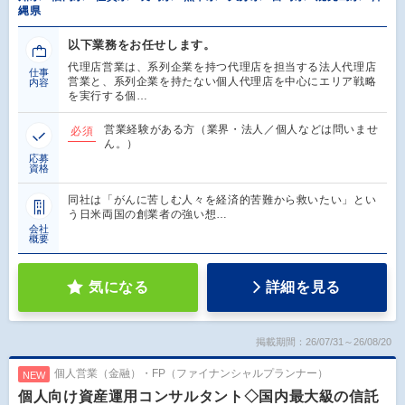
縄県
以下業務をお任せします。
代理店営業は、系列企業を持つ代理店を担当する法人代理店
仕事
営業と、系列企業を持たない個人代理店を中心にエリア戦略
内容
を実行する個…
営業経験がある方（業界・法人／個人などは問いませ
必須
ん。）
応募
資格
同社は「がんに苦しむ人々を経済的苦難から救いたい」とい
う日米両国の創業者の強い想…
会社
概要
気になる
詳細を見る
掲載期間：26/07/31～26/08/20
個人営業（金融）・FP（ファイナンシャルプランナー）
NEW
個人向け資産運用コンサルタント◇国内最大級の信託