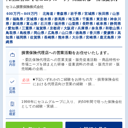
セコム損害保険株式会社
600万円～849万円
北海道 / 青森県 / 岩手県 / 宮城県 / 秋田県 / 山形
県 / 福島県 / 茨城県 / 栃木県 / 群馬県 / 埼玉県 / 千葉県 / 東京都 / 神奈川
県 / 新潟県 / 富山県 / 石川県 / 福井県 / 山梨県 / 長野県 / 岐阜県 / 静岡県
/ 愛知県 / 三重県 / 滋賀県 / 京都府 / 大阪府 / 兵庫県 / 奈良県 / 和歌山県 /
鳥取県 / 島根県 / 岡山県 / 広島県 / 山口県 / 徳島県 / 香川県 / 愛媛県 / 高
知県 / 福岡県 / 佐賀県 / 長崎県 / 熊本県 / 大分県 / 宮崎県 / 鹿児島県 / 沖
縄県
損害保険代理店への営業活動をお任せいたします。
・委託保険代理店への営業支援・販売促進活動 ・商品特性や
仕事
市場ニーズを踏まえた研修・提案資料の作成 ・販売方針・販
内容
売戦略の企画…
■下記いずれかのご経験をお持ちの方 ・損害保険会社
必須
における代理店向け営業の経験 ・損…
応募
資格
1998年にセコムグループに入り、 約50年間で培った保険会社
としての経験・実績…
会社
概要