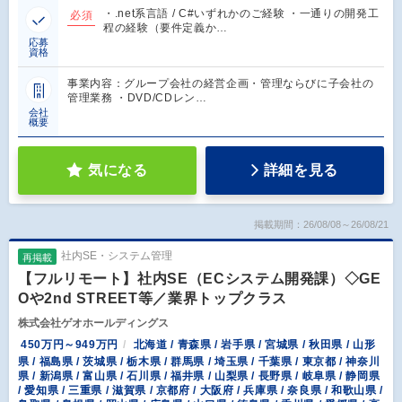
・.net系言語 / C#いずれかのご経験 ・一通りの開発工
必須
程の経験（要件定義か…
応募
資格
事業内容：グループ会社の経営企画・管理ならびに子会社の
管理業務 ・DVD/CDレン…
会社
概要
気になる
詳細を見る
掲載期間：26/08/08～26/08/21
社内SE・システム管理
再掲載
【フルリモート】社内SE（ECシステム開発課）◇GE
Oや2nd STREET等／業界トップクラス
株式会社ゲオホールディングス
450万円～949万円
北海道 / 青森県 / 岩手県 / 宮城県 / 秋田県 / 山形
県 / 福島県 / 茨城県 / 栃木県 / 群馬県 / 埼玉県 / 千葉県 / 東京都 / 神奈川
県 / 新潟県 / 富山県 / 石川県 / 福井県 / 山梨県 / 長野県 / 岐阜県 / 静岡県
/ 愛知県 / 三重県 / 滋賀県 / 京都府 / 大阪府 / 兵庫県 / 奈良県 / 和歌山県 /