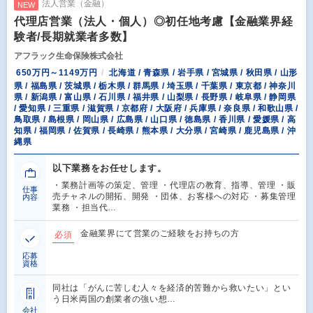
法人営業（金融）
NEW
代理店営業（法人・個人）◎初任地考慮【金融業界経
験者/長期就業者多数】
アフラック生命保険株式会社
650万円～1149万円
北海道 / 青森県 / 岩手県 / 宮城県 / 秋田県 / 山形
県 / 福島県 / 茨城県 / 栃木県 / 群馬県 / 埼玉県 / 千葉県 / 東京都 / 神奈川
県 / 新潟県 / 富山県 / 石川県 / 福井県 / 山梨県 / 長野県 / 岐阜県 / 静岡県
/ 愛知県 / 三重県 / 滋賀県 / 京都府 / 大阪府 / 兵庫県 / 奈良県 / 和歌山県 /
鳥取県 / 島根県 / 岡山県 / 広島県 / 山口県 / 徳島県 / 香川県 / 愛媛県 / 高
知県 / 福岡県 / 佐賀県 / 長崎県 / 熊本県 / 大分県 / 宮崎県 / 鹿児島県 / 沖
縄県
以下業務をお任せします。
・業務計画等の策定、管理 ・代理店の教育、指導、管理 ・販
仕事
売チャネルの開拓、開発 ・団体、お客様への対応 ・募集管理
内容
業務 ・担当代…
金融業界にて営業のご経験をお持ちの方
必須
応募
資格
同社は「がんに苦しむ人々を経済的苦難から救いたい」とい
う日米両国の創業者の強い想…
会社