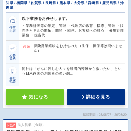
知県 / 福岡県 / 佐賀県 / 長崎県 / 熊本県 / 大分県 / 宮崎県 / 鹿児島県 / 沖
縄県
以下業務をお任せします。
・業務計画等の策定、管理 ・代理店の教育、指導、管理 ・販
仕事
売チャネルの開拓、開発 ・団体、お客様への対応 ・募集管理
内容
業務 ・担当代…
保険営業経験をお持ちの方（生保・損保等は問いませ
必須
ん）
応募
資格
同社は「がんに苦しむ人々を経済的苦難から救いたい」とい
う日米両国の創業者の強い想…
会社
概要
気になる
詳細を見る
掲載期間：26/08/07～26/08/20
法人営業（金融）
NEW