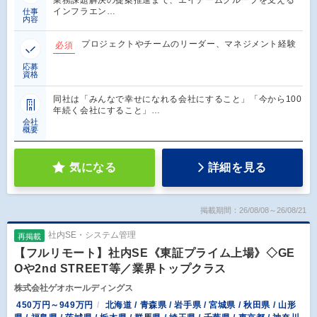
インフラエン…
仕事
内容
プロジェクトやチームのリーダー、マネジメント経験
必須
応募
資格
同社は「みんなで幸せになれる会社にすること」「今から100
年続く会社にすること」…
会社
概要
気になる
詳細を見る
掲載期間：26/08/08～26/08/21
社内SE・システム管理
再掲載
【フルリモート】社内SE《東証プライム上場》◇GE
Oや2nd STREET等／業界トップクラス
株式会社ゲオホールディングス
450万円～949万円
北海道 / 青森県 / 岩手県 / 宮城県 / 秋田県 / 山形