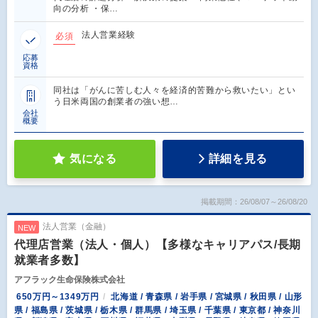
向の分析 ・保…
法人営業経験
必須
応募
資格
同社は「がんに苦しむ人々を経済的苦難から救いたい」とい
う日米両国の創業者の強い想…
会社
概要
気になる
詳細を見る
掲載期間：26/08/07～26/08/20
法人営業（金融）
NEW
代理店営業（法人・個人）【多様なキャリアパス/長期
就業者多数】
アフラック生命保険株式会社
650万円～1349万円
北海道 / 青森県 / 岩手県 / 宮城県 / 秋田県 / 山形
県 / 福島県 / 茨城県 / 栃木県 / 群馬県 / 埼玉県 / 千葉県 / 東京都 / 神奈川