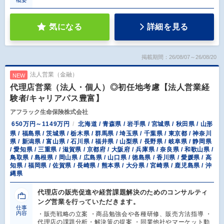
概要
気になる
詳細を見る
掲載期間：26/08/07～26/08/20
法人営業（金融）
NEW
代理店営業（法人・個人）◎初任地考慮【法人営業経
験者/キャリアパス豊富】
アフラック生命保険株式会社
650万円～1149万円
北海道 / 青森県 / 岩手県 / 宮城県 / 秋田県 / 山形
県 / 福島県 / 茨城県 / 栃木県 / 群馬県 / 埼玉県 / 千葉県 / 東京都 / 神奈川
県 / 新潟県 / 富山県 / 石川県 / 福井県 / 山梨県 / 長野県 / 岐阜県 / 静岡県
/ 愛知県 / 三重県 / 滋賀県 / 京都府 / 大阪府 / 兵庫県 / 奈良県 / 和歌山県 /
鳥取県 / 島根県 / 岡山県 / 広島県 / 山口県 / 徳島県 / 香川県 / 愛媛県 / 高
知県 / 福岡県 / 佐賀県 / 長崎県 / 熊本県 / 大分県 / 宮崎県 / 鹿児島県 / 沖
縄県
代理店の販売促進や経営課題解決のためのコンサルティ
ング営業を行っていただきます。
仕事
内容
・販売戦略の立案 ・商品勉強会や各種研修、販売方法指導 ・
代理店の課題分析・解決策の提案 ・同業他社やマーケット動