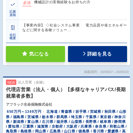
機械設計の実務経験をお持ちの方
必須
応募
資格
【事業内容】 ◇社会システム事業 電力品質や省エネルギー
などに関する各種ソリュー…
会社
概要
気になる
詳細を見る
掲載期間：26/08/07～26/08/20
法人営業（金融）
NEW
代理店営業（法人・個人）【多様なキャリアパス/長期
就業者多数】
アフラック生命保険株式会社
650万円～1349万円
北海道 / 青森県 / 岩手県 / 宮城県 / 秋田県 / 山形
県 / 福島県 / 茨城県 / 栃木県 / 群馬県 / 埼玉県 / 千葉県 / 東京都 / 神奈川
県 / 新潟県 / 富山県 / 石川県 / 福井県 / 山梨県 / 長野県 / 岐阜県 / 静岡県
/ 愛知県 / 三重県 / 滋賀県 / 京都府 / 大阪府 / 兵庫県 / 奈良県 / 和歌山県 /
鳥取県 / 島根県 / 岡山県 / 広島県 / 山口県 / 徳島県 / 香川県 / 愛媛県 / 高