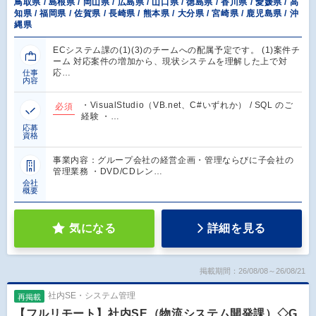
鳥取県 / 島根県 / 岡山県 / 広島県 / 山口県 / 徳島県 / 香川県 / 愛媛県 / 高
知県 / 福岡県 / 佐賀県 / 長崎県 / 熊本県 / 大分県 / 宮崎県 / 鹿児島県 / 沖
縄県
ECシステム課の(1)(3)のチームへの配属予定です。 (1)案件チ
ーム 対応案件の増加から、現状システムを理解した上で対
応…
仕事
内容
・VisualStudio（VB.net、C#いずれか） / SQL のご
必須
経験 ・…
応募
資格
事業内容：グループ会社の経営企画・管理ならびに子会社の
管理業務 ・DVD/CDレン…
会社
概要
気になる
詳細を見る
掲載期間：26/08/08～26/08/21
社内SE・システム管理
再掲載
【フルリモート】社内SE（物流システム開発課）◇G