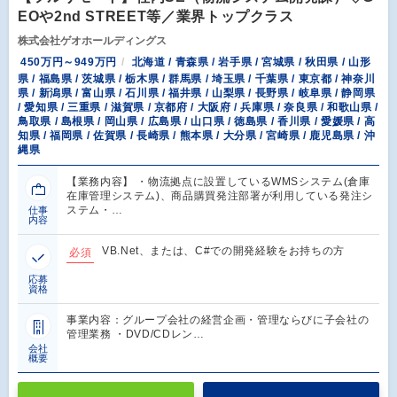
EOや2nd STREET等／業界トップクラス
株式会社ゲオホールディングス
450万円～949万円
北海道 / 青森県 / 岩手県 / 宮城県 / 秋田県 / 山形
県 / 福島県 / 茨城県 / 栃木県 / 群馬県 / 埼玉県 / 千葉県 / 東京都 / 神奈川
県 / 新潟県 / 富山県 / 石川県 / 福井県 / 山梨県 / 長野県 / 岐阜県 / 静岡県
/ 愛知県 / 三重県 / 滋賀県 / 京都府 / 大阪府 / 兵庫県 / 奈良県 / 和歌山県 /
鳥取県 / 島根県 / 岡山県 / 広島県 / 山口県 / 徳島県 / 香川県 / 愛媛県 / 高
知県 / 福岡県 / 佐賀県 / 長崎県 / 熊本県 / 大分県 / 宮崎県 / 鹿児島県 / 沖
縄県
【業務内容】 ・物流拠点に設置しているWMSシステム(倉庫
在庫管理システム)、商品購買発注部署が利用している発注シ
ステム・…
仕事
内容
VB.Net、または、C#での開発経験をお持ちの方
必須
応募
資格
事業内容：グループ会社の経営企画・管理ならびに子会社の
管理業務 ・DVD/CDレン…
会社
概要