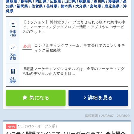
鳥取県 / 島根県 / 岡山県 / 広島県 / 山口県 / 徳島県 / 香川県 / 愛媛県 / 高
知県 / 福岡県 / 佐賀県 / 長崎県 / 熊本県 / 大分県 / 宮崎県 / 鹿児島県 / 沖
縄県
【ミッション】 博報堂グループに寄せられる様々な案件の中
で、マーケティングテクノロジー活用・アプリやwebサービ
スの立ち上…
仕事
内容
コンサルティングファーム、事業会社でのコンサルテ
必須
ィング業務経験
応募
資格
博報堂マーケティングシステムズは、企業のマーケティング
活動のデジタル化の支援を目…
会社
概要
気になる
詳細を見る
掲載期間：26/08/07～26/08/20
SE（Web・オープン系）
NEW
システム開発エンジニア（リーダークラス）◆上場企