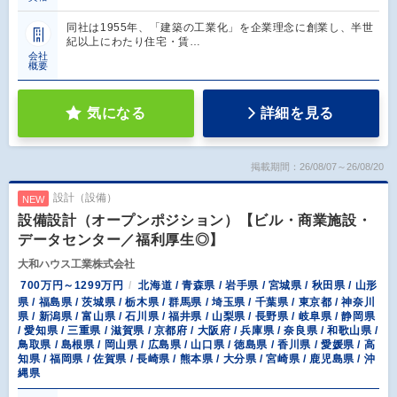
同社は1955年、「建築の工業化」を企業理念に創業し、半世
紀以上にわたり住宅・賃…
会社
概要
気になる
詳細を見る
掲載期間：26/08/07～26/08/20
設計（設備）
NEW
設備設計（オープンポジション）【ビル・商業施設・
データセンター／福利厚生◎】
大和ハウス工業株式会社
700万円～1299万円
北海道 / 青森県 / 岩手県 / 宮城県 / 秋田県 / 山形
県 / 福島県 / 茨城県 / 栃木県 / 群馬県 / 埼玉県 / 千葉県 / 東京都 / 神奈川
県 / 新潟県 / 富山県 / 石川県 / 福井県 / 山梨県 / 長野県 / 岐阜県 / 静岡県
/ 愛知県 / 三重県 / 滋賀県 / 京都府 / 大阪府 / 兵庫県 / 奈良県 / 和歌山県 /
鳥取県 / 島根県 / 岡山県 / 広島県 / 山口県 / 徳島県 / 香川県 / 愛媛県 / 高
知県 / 福岡県 / 佐賀県 / 長崎県 / 熊本県 / 大分県 / 宮崎県 / 鹿児島県 / 沖
縄県