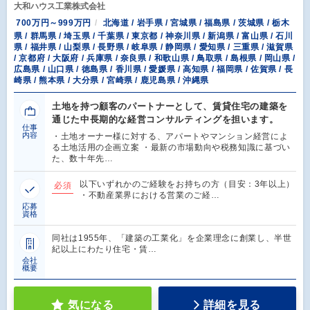
大和ハウス工業株式会社
700万円～999万円
北海道 / 岩手県 / 宮城県 / 福島県 / 茨城県 / 栃木
県 / 群馬県 / 埼玉県 / 千葉県 / 東京都 / 神奈川県 / 新潟県 / 富山県 / 石川
県 / 福井県 / 山梨県 / 長野県 / 岐阜県 / 静岡県 / 愛知県 / 三重県 / 滋賀県
/ 京都府 / 大阪府 / 兵庫県 / 奈良県 / 和歌山県 / 鳥取県 / 島根県 / 岡山県 /
広島県 / 山口県 / 徳島県 / 香川県 / 愛媛県 / 高知県 / 福岡県 / 佐賀県 / 長
崎県 / 熊本県 / 大分県 / 宮崎県 / 鹿児島県 / 沖縄県
土地を持つ顧客のパートナーとして、賃貸住宅の建築を
通じた中長期的な経営コンサルティングを担います。
仕事
内容
・土地オーナー様に対する、アパートやマンション経営によ
る土地活用の企画立案 ・最新の市場動向や税務知識に基づい
た、数十年先…
以下いずれかのご経験をお持ちの方（目安：3年以上）
必須
・不動産業界における営業のご経…
応募
資格
同社は1955年、「建築の工業化」を企業理念に創業し、半世
紀以上にわたり住宅・賃…
会社
概要
気になる
詳細を見る