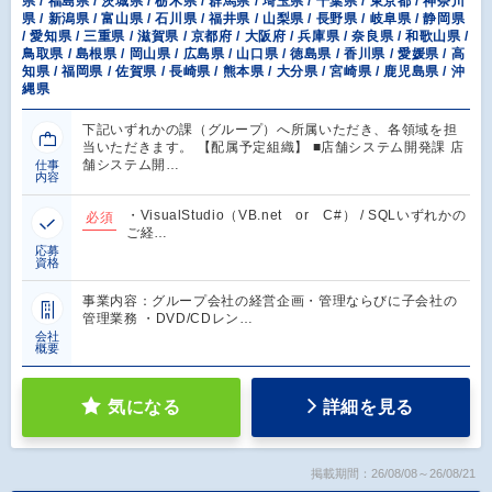
県 / 福島県 / 茨城県 / 栃木県 / 群馬県 / 埼玉県 / 千葉県 / 東京都 / 神奈川
県 / 新潟県 / 富山県 / 石川県 / 福井県 / 山梨県 / 長野県 / 岐阜県 / 静岡県
/ 愛知県 / 三重県 / 滋賀県 / 京都府 / 大阪府 / 兵庫県 / 奈良県 / 和歌山県 /
鳥取県 / 島根県 / 岡山県 / 広島県 / 山口県 / 徳島県 / 香川県 / 愛媛県 / 高
知県 / 福岡県 / 佐賀県 / 長崎県 / 熊本県 / 大分県 / 宮崎県 / 鹿児島県 / 沖
縄県
下記いずれかの課（グループ）へ所属いただき、各領域を担
当いただきます。 【配属予定組織】 ■店舗システム開発課 店
舗システム開…
仕事
内容
・VisualStudio（VB.net or C#） / SQLいずれかの
必須
ご経…
応募
資格
事業内容：グループ会社の経営企画・管理ならびに子会社の
管理業務 ・DVD/CDレン…
会社
概要
気になる
詳細を見る
掲載期間：26/08/08～26/08/21