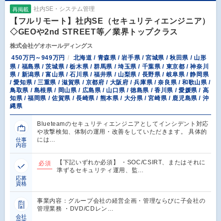
社内SE・システム管理
再掲載
【フルリモート】社内SE（セキュリティエンジニア）
◇GEOや2nd STREET等／業界トップクラス
株式会社ゲオホールディングス
450万円～949万円
北海道 / 青森県 / 岩手県 / 宮城県 / 秋田県 / 山形
県 / 福島県 / 茨城県 / 栃木県 / 群馬県 / 埼玉県 / 千葉県 / 東京都 / 神奈川
県 / 新潟県 / 富山県 / 石川県 / 福井県 / 山梨県 / 長野県 / 岐阜県 / 静岡県
/ 愛知県 / 三重県 / 滋賀県 / 京都府 / 大阪府 / 兵庫県 / 奈良県 / 和歌山県 /
鳥取県 / 島根県 / 岡山県 / 広島県 / 山口県 / 徳島県 / 香川県 / 愛媛県 / 高
知県 / 福岡県 / 佐賀県 / 長崎県 / 熊本県 / 大分県 / 宮崎県 / 鹿児島県 / 沖
縄県
Blueteamのセキュリティエンジニアとしてインシデント対応
や攻撃検知、体制の運用・改善をしていただきます。 具体的
には…
仕事
内容
【下記いずれか必須】 ・SOC/CSIRT、またはそれに
必須
準ずるセキュリティ運用、監…
応募
資格
事業内容：グループ会社の経営企画・管理ならびに子会社の
管理業務 ・DVD/CDレン…
会社