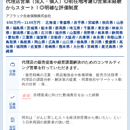
代理店営業（法人・個人）◎初任地考慮◎営業未経験
からスタート！◎明確な評価制度
アフラック生命保険株式会社
650万円～1149万円
北海道 / 青森県 / 岩手県 / 宮城県 / 秋田県 / 山形
県 / 福島県 / 茨城県 / 栃木県 / 群馬県 / 埼玉県 / 千葉県 / 東京都 / 神奈川
県 / 新潟県 / 富山県 / 石川県 / 福井県 / 山梨県 / 長野県 / 岐阜県 / 静岡県
/ 愛知県 / 三重県 / 滋賀県 / 京都府 / 大阪府 / 兵庫県 / 奈良県 / 和歌山県 /
鳥取県 / 島根県 / 岡山県 / 広島県 / 山口県 / 徳島県 / 香川県 / 愛媛県 / 高
知県 / 福岡県 / 佐賀県 / 長崎県 / 熊本県 / 大分県 / 宮崎県 / 鹿児島県 / 沖
縄県
代理店の販売促進や経営課題解決のためのコンサルティ
ング営業を行っていただきます。
仕事
内容
・販売戦略の立案 ・商品勉強会や各種研修、販売方法指導 ・
代理店の課題分析・解決策の提案 ・同業他社やマーケット動
向の分析 ・保…
目標達成に向けた数値責任をおった経験
必須
応募
資格
同社は「がんに苦しむ人々を経済的苦難から救いたい」とい
う日米両国の創業者の強い想…
会社