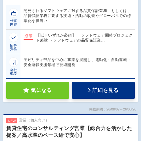
開発されるソフトウェアに対する品質保証業務、もしくは、
品質保証業務に要する技術・活動の改善やグローバルでの標
準化を担当い…
仕事
内容
【以下いずれか必須】 ・ソフトウェア開発プロジェク
必須
ト経験 ・ソフトウェアの品質保証業…
応募
資格
モビリティ部品を中心に事業を展開し、電動化・自動運転・
安全運転支援領域で技術開発…
会社
概要
気になる
詳細を見る
掲載期間：26/08/07～26/08/20
営業（個人向け）
NEW
賃貸住宅のコンサルティング営業【総合力を活かした
提案／高水準のベース給で安心】