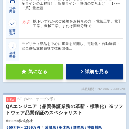
産ラインの工程設計、新規ライン・設備の立ち上げ ・【ハー
ド系】量産設…
仕事
内容
以下いずれかのご経験をお持ちの方 ・電気工学、電子
必須
工学、機械工学、または関連分野で…
応募
資格
モビリティ部品を中心に事業を展開し、電動化・自動運転・
安全運転支援領域で技術開発…
会社
概要
気になる
詳細を見る
掲載期間：26/08/07～26/08/20
SE（Web・オープン系）
NEW
QAエンジニア（品質保証業務の革新・標準化）※ソフ
トウェア品質保証のスペシャリスト
Astemo株式会社
650万円～1299万円
茨城県 / 栃木県 / 群馬県 / 神奈川県