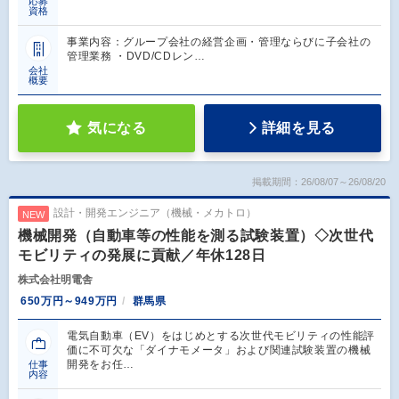
応募
資格
事業内容：グループ会社の経営企画・管理ならびに子会社の
管理業務 ・DVD/CDレン…
会社
概要
気になる
詳細を見る
掲載期間：26/08/07～26/08/20
設計・開発エンジニア（機械・メカトロ）
NEW
機械開発（自動車等の性能を測る試験装置）◇次世代
モビリティの発展に貢献／年休128日
株式会社明電舎
650万円～949万円
群馬県
電気自動車（EV）をはじめとする次世代モビリティの性能評
価に不可欠な「ダイナモメータ」および関連試験装置の機械
開発をお任…
仕事
内容