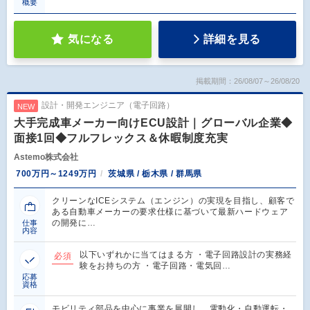
概要
気になる
詳細を見る
掲載期間：26/08/07～26/08/20
設計・開発エンジニア（電子回路）
NEW
大手完成車メーカー向けECU設計｜グローバル企業◆
面接1回◆フルフレックス＆休暇制度充実
Astemo株式会社
700万円～1249万円
茨城県 / 栃木県 / 群馬県
クリーンなICEシステム（エンジン）の実現を目指し、顧客で
ある自動車メーカーの要求仕様に基づいて最新ハードウェア
の開発に…
仕事
内容
以下いずれかに当てはまる方 ・電子回路設計の実務経
必須
験をお持ちの方 ・電子回路・電気回…
応募
資格
モビリティ部品を中心に事業を展開し、電動化・自動運転・