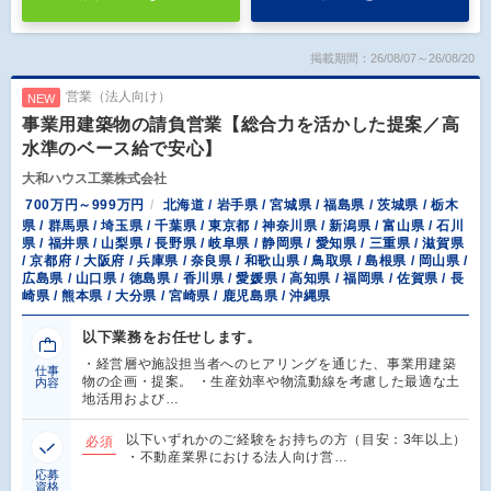
掲載期間：26/08/07～26/08/20
営業（法人向け）
NEW
事業用建築物の請負営業【総合力を活かした提案／高
水準のベース給で安心】
大和ハウス工業株式会社
700万円～999万円
北海道 / 岩手県 / 宮城県 / 福島県 / 茨城県 / 栃木
県 / 群馬県 / 埼玉県 / 千葉県 / 東京都 / 神奈川県 / 新潟県 / 富山県 / 石川
県 / 福井県 / 山梨県 / 長野県 / 岐阜県 / 静岡県 / 愛知県 / 三重県 / 滋賀県
/ 京都府 / 大阪府 / 兵庫県 / 奈良県 / 和歌山県 / 鳥取県 / 島根県 / 岡山県 /
広島県 / 山口県 / 徳島県 / 香川県 / 愛媛県 / 高知県 / 福岡県 / 佐賀県 / 長
崎県 / 熊本県 / 大分県 / 宮崎県 / 鹿児島県 / 沖縄県
以下業務をお任せします。
・経営層や施設担当者へのヒアリングを通じた、事業用建築
仕事
物の企画・提案。 ・生産効率や物流動線を考慮した最適な土
内容
地活用および…
以下いずれかのご経験をお持ちの方（目安：3年以上）
必須
・不動産業界における法人向け営…
応募
資格