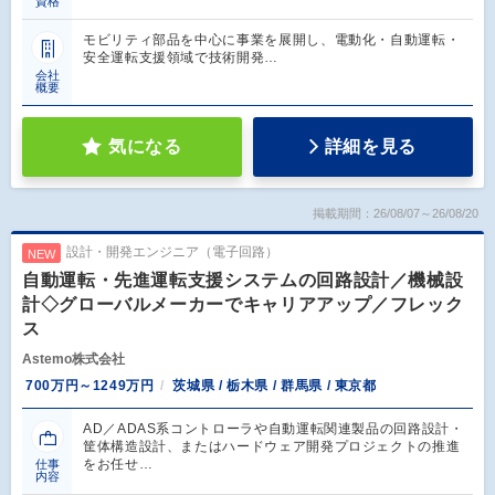
資格
モビリティ部品を中心に事業を展開し、電動化・自動運転・
安全運転支援領域で技術開発…
会社
概要
気になる
詳細を見る
掲載期間：26/08/07～26/08/20
設計・開発エンジニア（電子回路）
NEW
自動運転・先進運転支援システムの回路設計／機械設
計◇グローバルメーカーでキャリアアップ／フレック
ス
Astemo株式会社
700万円～1249万円
茨城県 / 栃木県 / 群馬県 / 東京都
AD／ADAS系コントローラや自動運転関連製品の回路設計・
筐体構造設計、またはハードウェア開発プロジェクトの推進
をお任せ…
仕事
内容