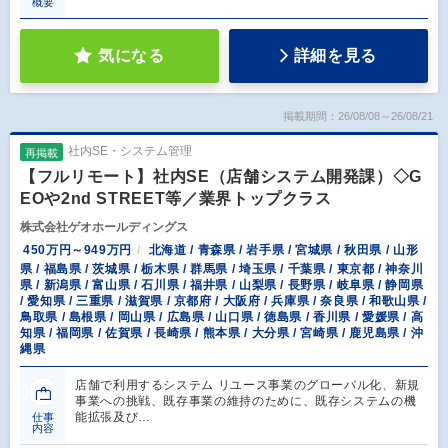
概要
気になる
詳細を見る
掲載期間：26/08/08～26/08/21
社内SE・システム管理
再掲載
【フルリモート】社内SE（店舗システム開発課）◇G
EOや2nd STREET等／業界トップクラス
株式会社ゲオホールディングス
450万円～949万円
北海道 / 青森県 / 岩手県 / 宮城県 / 秋田県 / 山形
県 / 福島県 / 茨城県 / 栃木県 / 群馬県 / 埼玉県 / 千葉県 / 東京都 / 神奈川
県 / 新潟県 / 富山県 / 石川県 / 福井県 / 山梨県 / 長野県 / 岐阜県 / 静岡県
/ 愛知県 / 三重県 / 滋賀県 / 京都府 / 大阪府 / 兵庫県 / 奈良県 / 和歌山県 /
鳥取県 / 島根県 / 岡山県 / 広島県 / 山口県 / 徳島県 / 香川県 / 愛媛県 / 高
知県 / 福岡県 / 佐賀県 / 長崎県 / 熊本県 / 大分県 / 宮崎県 / 鹿児島県 / 沖
縄県
店舗で利用するシステム リユース事業のグローバル化、新規
事業への挑戦、既存事業の維持のために、既存システムの機
能拡張及び…
仕事
内容