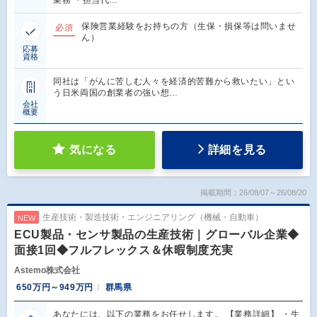
保険営業経験をお持ちの方（生保・損保等は問いませ
必須
ん）
応募
資格
同社は「がんに苦しむ人々を経済的苦難から救いたい」とい
う日米両国の創業者の強い想…
会社
概要
気になる
詳細を見る
掲載期間：26/08/07～26/08/20
生産技術・製造技術・エンジニアリング（機械・自動車）
NEW
ECU製品・センサ製品の生産技術｜グローバル企業◆
面接1回◆フルフレックス＆休暇制度充実
Astemo株式会社
650万円～949万円
群馬県
あなたには、以下の業務をお任せします。 【業務詳細】 ・生