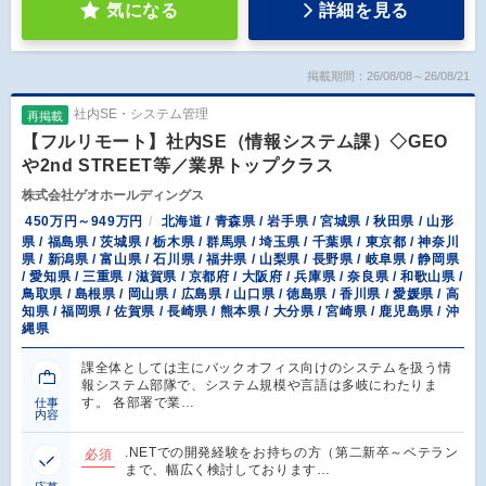
気になる
詳細を見る
掲載期間：26/08/08～26/08/21
社内SE・システム管理
再掲載
【フルリモート】社内SE（情報システム課）◇GEO
や2nd STREET等／業界トップクラス
株式会社ゲオホールディングス
450万円～949万円
北海道 / 青森県 / 岩手県 / 宮城県 / 秋田県 / 山形
県 / 福島県 / 茨城県 / 栃木県 / 群馬県 / 埼玉県 / 千葉県 / 東京都 / 神奈川
県 / 新潟県 / 富山県 / 石川県 / 福井県 / 山梨県 / 長野県 / 岐阜県 / 静岡県
/ 愛知県 / 三重県 / 滋賀県 / 京都府 / 大阪府 / 兵庫県 / 奈良県 / 和歌山県 /
鳥取県 / 島根県 / 岡山県 / 広島県 / 山口県 / 徳島県 / 香川県 / 愛媛県 / 高
知県 / 福岡県 / 佐賀県 / 長崎県 / 熊本県 / 大分県 / 宮崎県 / 鹿児島県 / 沖
縄県
課全体としては主にバックオフィス向けのシステムを扱う情
報システム部隊で、システム規模や言語は多岐にわたりま
す。 各部署で業…
仕事
内容
.NETでの開発経験をお持ちの方（第二新卒～ベテラン
必須
まで、幅広く検討しております…