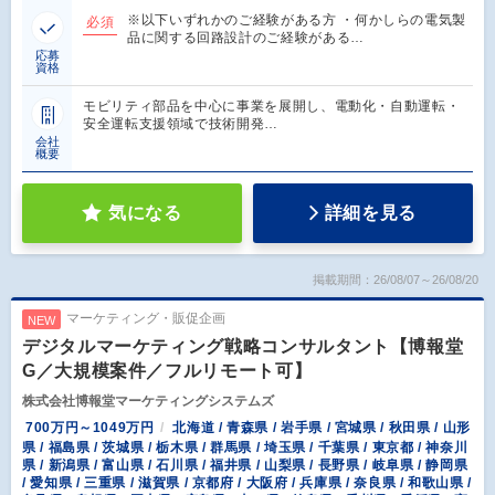
※以下いずれかのご経験がある方 ・何かしらの電気製
必須
品に関する回路設計のご経験がある…
応募
資格
モビリティ部品を中心に事業を展開し、電動化・自動運転・
安全運転支援領域で技術開発…
会社
概要
気になる
詳細を見る
掲載期間：26/08/07～26/08/20
マーケティング・販促企画
NEW
デジタルマーケティング戦略コンサルタント【博報堂
G／大規模案件／フルリモート可】
株式会社博報堂マーケティングシステムズ
700万円～1049万円
北海道 / 青森県 / 岩手県 / 宮城県 / 秋田県 / 山形
県 / 福島県 / 茨城県 / 栃木県 / 群馬県 / 埼玉県 / 千葉県 / 東京都 / 神奈川
県 / 新潟県 / 富山県 / 石川県 / 福井県 / 山梨県 / 長野県 / 岐阜県 / 静岡県
/ 愛知県 / 三重県 / 滋賀県 / 京都府 / 大阪府 / 兵庫県 / 奈良県 / 和歌山県 /