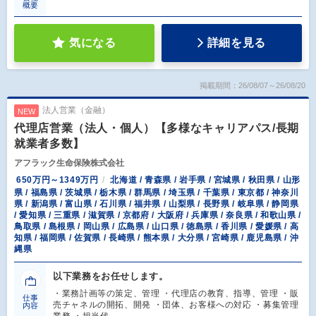
概要
気になる
詳細を見る
掲載期間：26/08/07～26/08/20
法人営業（金融）
NEW
代理店営業（法人・個人）【多様なキャリアパス/長期
就業者多数】
アフラック生命保険株式会社
650万円～1349万円
北海道 / 青森県 / 岩手県 / 宮城県 / 秋田県 / 山形
県 / 福島県 / 茨城県 / 栃木県 / 群馬県 / 埼玉県 / 千葉県 / 東京都 / 神奈川
県 / 新潟県 / 富山県 / 石川県 / 福井県 / 山梨県 / 長野県 / 岐阜県 / 静岡県
/ 愛知県 / 三重県 / 滋賀県 / 京都府 / 大阪府 / 兵庫県 / 奈良県 / 和歌山県 /
鳥取県 / 島根県 / 岡山県 / 広島県 / 山口県 / 徳島県 / 香川県 / 愛媛県 / 高
知県 / 福岡県 / 佐賀県 / 長崎県 / 熊本県 / 大分県 / 宮崎県 / 鹿児島県 / 沖
縄県
以下業務をお任せします。
・業務計画等の策定、管理 ・代理店の教育、指導、管理 ・販
仕事
売チャネルの開拓、開発 ・団体、お客様への対応 ・募集管理
内容
業務 ・担当代…