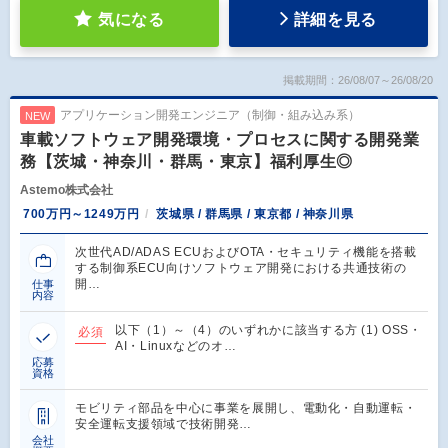
気になる
詳細を見る
掲載期間：26/08/07～26/08/20
アプリケーション開発エンジニア（制御・組み込み系）
NEW
車載ソフトウェア開発環境・プロセスに関する開発業
務【茨城・神奈川・群馬・東京】福利厚生◎
Astemo株式会社
700万円～1249万円
茨城県 / 群馬県 / 東京都 / 神奈川県
次世代AD/ADAS ECUおよびOTA・セキュリティ機能を搭載
する制御系ECU向けソフトウェア開発における共通技術の
開…
仕事
内容
以下（1）～（4）のいずれかに該当する方 (1) OSS・
必須
AI・Linuxなどのオ…
応募
資格
モビリティ部品を中心に事業を展開し、電動化・自動運転・
安全運転支援領域で技術開発…
会社