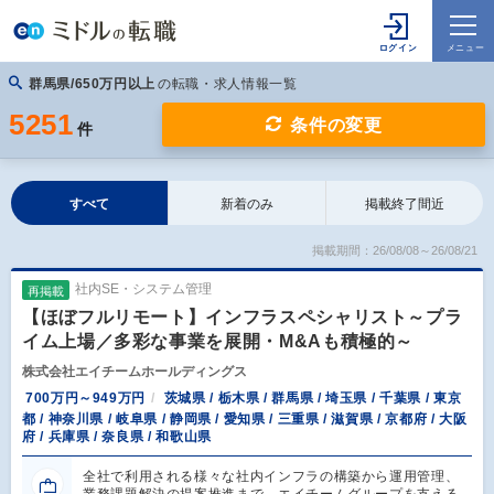
群馬県/650万円以上
の転職・求人情報一覧
5251
条件の変更
件
すべて
新着のみ
掲載終了間近
掲載期間：26/08/08～26/08/21
社内SE・システム管理
再掲載
【ほぼフルリモート】インフラスペシャリスト～プラ
イム上場／多彩な事業を展開・M&Aも積極的～
株式会社エイチームホールディングス
700万円～949万円
茨城県 / 栃木県 / 群馬県 / 埼玉県 / 千葉県 / 東京
都 / 神奈川県 / 岐阜県 / 静岡県 / 愛知県 / 三重県 / 滋賀県 / 京都府 / 大阪
府 / 兵庫県 / 奈良県 / 和歌山県
全社で利用される様々な社内インフラの構築から運用管理、
業務課題解決の提案推進まで、エイチームグループを支える