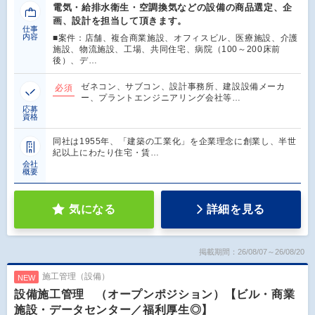
電気・給排水衛生・空調換気などの設備の商品選定、企
画、設計を担当して頂きます。
仕事
内容
■案件：店舗、複合商業施設、オフィスビル、医療施設、介護
施設、物流施設、工場、共同住宅、病院（100～200床前
後）、デ…
ゼネコン、サブコン、設計事務所、建設設備メーカ
必須
ー、プラントエンジニアリング会社等…
応募
資格
同社は1955年、「建築の工業化」を企業理念に創業し、半世
紀以上にわたり住宅・賃…
会社
概要
気になる
詳細を見る
掲載期間：26/08/07～26/08/20
施工管理（設備）
NEW
設備施工管理 （オープンポジション）【ビル・商業
施設・データセンター／福利厚生◎】