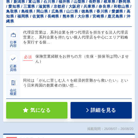
県 / 新潟県 / 富山県 / 石川県 / 福井県 / 山梨県 / 長野県 / 岐阜県 / 静岡県
/ 愛知県 / 三重県 / 滋賀県 / 京都府 / 大阪府 / 兵庫県 / 奈良県 / 和歌山県 /
鳥取県 / 島根県 / 岡山県 / 広島県 / 山口県 / 徳島県 / 香川県 / 愛媛県 / 高
知県 / 福岡県 / 佐賀県 / 長崎県 / 熊本県 / 大分県 / 宮崎県 / 鹿児島県 / 沖
縄県
代理店営業は、系列企業を持つ代理店を担当する法人代理店
営業と、系列企業を持たない個人代理店を中心にエリア戦略
を実行する個…
仕事
内容
保険営業経験をお持ちの方（生保・損保等は問いませ
必須
ん）
応募
資格
同社は「がんに苦しむ人々を経済的苦難から救いたい」とい
う日米両国の創業者の強い想…
会社
概要
気になる
詳細を見る
掲載期間：26/08/07～26/08/20