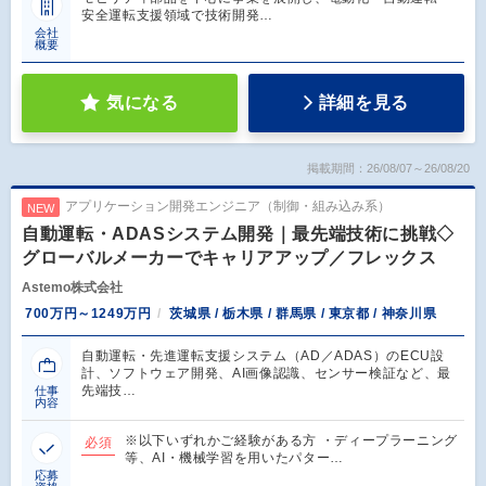
安全運転支援領域で技術開発…
会社
概要
気になる
詳細を見る
掲載期間：26/08/07～26/08/20
アプリケーション開発エンジニア（制御・組み込み系）
NEW
自動運転・ADASシステム開発｜最先端技術に挑戦◇
グローバルメーカーでキャリアアップ／フレックス
Astemo株式会社
700万円～1249万円
茨城県 / 栃木県 / 群馬県 / 東京都 / 神奈川県
自動運転・先進運転支援システム（AD／ADAS）のECU設
計、ソフトウェア開発、AI画像認識、センサー検証など、最
先端技…
仕事
内容
※以下いずれかご経験がある方 ・ディープラーニング
必須
等、AI・機械学習を用いたパター…
応募