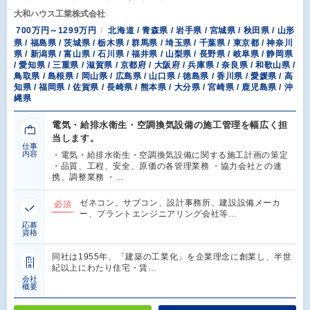
大和ハウス工業株式会社
700万円～1299万円
北海道 / 青森県 / 岩手県 / 宮城県 / 秋田県 / 山形
県 / 福島県 / 茨城県 / 栃木県 / 群馬県 / 埼玉県 / 千葉県 / 東京都 / 神奈川
県 / 新潟県 / 富山県 / 石川県 / 福井県 / 山梨県 / 長野県 / 岐阜県 / 静岡県
/ 愛知県 / 三重県 / 滋賀県 / 京都府 / 大阪府 / 兵庫県 / 奈良県 / 和歌山県 /
鳥取県 / 島根県 / 岡山県 / 広島県 / 山口県 / 徳島県 / 香川県 / 愛媛県 / 高
知県 / 福岡県 / 佐賀県 / 長崎県 / 熊本県 / 大分県 / 宮崎県 / 鹿児島県 / 沖
縄県
電気・給排水衛生・空調換気設備の施工管理を幅広く担
当します。
仕事
内容
・電気・給排水衛生・空調換気設備に関する施工計画の策定
・品質、工程、安全、原価の各管理業務 ・協力会社との連
携、調整業務 ・…
ゼネコン、サブコン、設計事務所、建設設備メーカ
必須
ー、プラントエンジニアリング会社等…
応募
資格
同社は1955年、「建築の工業化」を企業理念に創業し、半世
紀以上にわたり住宅・賃…
会社
概要