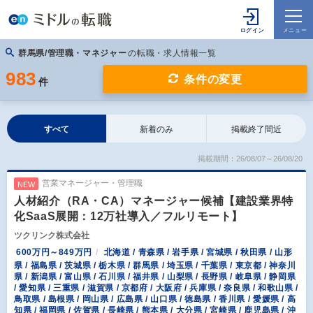
群馬県/管理職・マネジャー
の転職・求人情報一覧
983
条件の変更
件
すべて
新着のみ
掲載終了間近
掲載期間：26/08/07～26/08/20
営業マネージャー・管理職
NEW
人材紹介（RA・CA）マネージャー候補【建設業界特
化SaaS展開：12万社導入／フルリモート】
ツクリンク株式会社
600万円～849万円
北海道 / 青森県 / 岩手県 / 宮城県 / 秋田県 / 山形
県 / 福島県 / 茨城県 / 栃木県 / 群馬県 / 埼玉県 / 千葉県 / 東京都 / 神奈川
県 / 新潟県 / 富山県 / 石川県 / 福井県 / 山梨県 / 長野県 / 岐阜県 / 静岡県
/ 愛知県 / 三重県 / 滋賀県 / 京都府 / 大阪府 / 兵庫県 / 奈良県 / 和歌山県 /
鳥取県 / 島根県 / 岡山県 / 広島県 / 山口県 / 徳島県 / 香川県 / 愛媛県 / 高
知県 / 福岡県 / 佐賀県 / 長崎県 / 熊本県 / 大分県 / 宮崎県 / 鹿児島県 / 沖