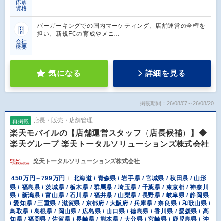
応募
資格
バーガーキングでの国内マーケティング、店舗運営の全権を
担い、新規FCの育成やメニ…
会社
概要
気になる
詳細を見る
掲載期間：26/08/07～26/08/20
店長・販売・店舗管理
再掲載
楽天モバイルの【店舗運営スタッフ（店長候補）】◆
楽天グループ 楽天トータルソリューションズ株式会社
楽天トータルソリューションズ株式会社
450万円～799万円
北海道 / 青森県 / 岩手県 / 宮城県 / 秋田県 / 山形
県 / 福島県 / 茨城県 / 栃木県 / 群馬県 / 埼玉県 / 千葉県 / 東京都 / 神奈川
県 / 新潟県 / 富山県 / 石川県 / 福井県 / 山梨県 / 長野県 / 岐阜県 / 静岡県
/ 愛知県 / 三重県 / 滋賀県 / 京都府 / 大阪府 / 兵庫県 / 奈良県 / 和歌山県 /
鳥取県 / 島根県 / 岡山県 / 広島県 / 山口県 / 徳島県 / 香川県 / 愛媛県 / 高
知県 / 福岡県 / 佐賀県 / 長崎県 / 熊本県 / 大分県 / 宮崎県 / 鹿児島県 / 沖