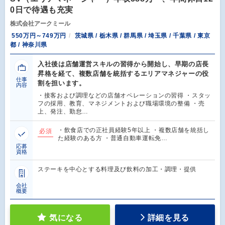
0日で待遇も充実
株式会社アークミール
550万円～749万円
茨城県 / 栃木県 / 群馬県 / 埼玉県 / 千葉県 / 東京
都 / 神奈川県
入社後は店舗運営スキルの習得から開始し、早期の店長
昇格を経て、複数店舗を統括するエリアマネジャーの役
仕事
割を担います。
内容
・接客および調理などの店舗オペレーションの習得 ・スタッ
フの採用、教育、マネジメントおよび職場環境の整備 ・売
上、発注、勤怠…
・飲食店での正社員経験5年以上 ・複数店舗を統括し
必須
た経験のある方 ・普通自動車運転免…
応募
資格
ステーキを中心とする料理及び飲料の加工・調理・提供
会社
概要
気になる
詳細を見る