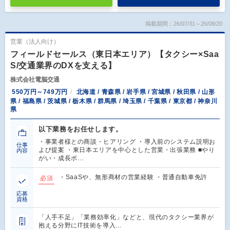
掲載期間：26/07/31～26/08/20
営業（法人向け）
フィールドセールス（東日本エリア）【タクシー×Saa
S/交通業界のDXを支える】
株式会社電脳交通
550万円～749万円
北海道 / 青森県 / 岩手県 / 宮城県 / 秋田県 / 山形
県 / 福島県 / 茨城県 / 栃木県 / 群馬県 / 埼玉県 / 千葉県 / 東京都 / 神奈川
県
以下業務をお任せします。
・事業者様との商談・ヒアリング ・導入前のシステム説明お
仕事
よび提案 ・東日本エリアを中心とした営業・出張業務 ■やり
内容
がい・成長ポ…
・SaaSや、無形商材の営業経験 ・普通自動車免許
必須
応募
資格
「人手不足」「業務効率化」などと、現代のタクシー業界が
抱える分野にIT技術を導入…