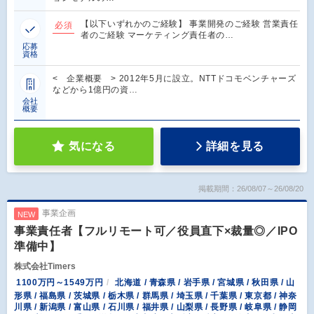
【以下いずれかのご経験】 事業開発のご経験 営業責任
必須
者のご経験 マーケティング責任者の…
応募
資格
< 企業概要 > 2012年5月に設立。NTTドコモベンチャーズ
などから1億円の資…
会社
概要
気になる
詳細を見る
掲載期間：26/08/07～26/08/20
事業企画
NEW
事業責任者【フルリモート可／役員直下×裁量◎／IPO
準備中】
株式会社Timers
1100万円～1549万円
北海道 / 青森県 / 岩手県 / 宮城県 / 秋田県 / 山
形県 / 福島県 / 茨城県 / 栃木県 / 群馬県 / 埼玉県 / 千葉県 / 東京都 / 神奈
川県 / 新潟県 / 富山県 / 石川県 / 福井県 / 山梨県 / 長野県 / 岐阜県 / 静岡