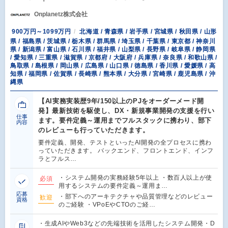
Onplanetz株式会社
900万円～1099万円
北海道 / 青森県 / 岩手県 / 宮城県 / 秋田県 / 山形
県 / 福島県 / 茨城県 / 栃木県 / 群馬県 / 埼玉県 / 千葉県 / 東京都 / 神奈川
県 / 新潟県 / 富山県 / 石川県 / 福井県 / 山梨県 / 長野県 / 岐阜県 / 静岡県
/ 愛知県 / 三重県 / 滋賀県 / 京都府 / 大阪府 / 兵庫県 / 奈良県 / 和歌山県 /
鳥取県 / 島根県 / 岡山県 / 広島県 / 山口県 / 徳島県 / 香川県 / 愛媛県 / 高
知県 / 福岡県 / 佐賀県 / 長崎県 / 熊本県 / 大分県 / 宮崎県 / 鹿児島県 / 沖
縄県
【AI実務実装歴9年/150以上のPJをオーダーメード開
発】最新技術を駆使し、DX・新規事業開発の支援を行い
仕事
ます。要件定義～運用までフルスタックに携わり、部下
内容
のレビューも行っていただきます。
要件定義、開発、テストといったAI開発の全プロセスに携わ
っていただきます。 バックエンド、フロントエンド、インフ
ラとフルス…
・システム開発の実務経験5年以上 ・数百人以上が使
必須
用するシステムの要件定義～運用ま…
応募
・部下へのアーキテクチャや品質管理などのレビュー
歓迎
資格
のご経験 ・VPoEやCTOのご経…
・生成AIやWeb3などの先端技術を活用したシステム開発・D