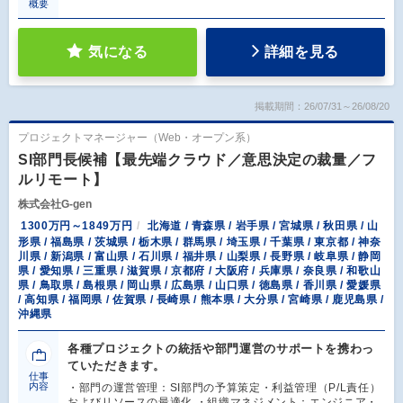
概要
気になる
詳細を見る
掲載期間：26/07/31～26/08/20
プロジェクトマネージャー（Web・オープン系）
SI部門長候補【最先端クラウド／意思決定の裁量／フ
ルリモート】
株式会社G-gen
1300万円～1849万円
北海道 / 青森県 / 岩手県 / 宮城県 / 秋田県 / 山
形県 / 福島県 / 茨城県 / 栃木県 / 群馬県 / 埼玉県 / 千葉県 / 東京都 / 神奈
川県 / 新潟県 / 富山県 / 石川県 / 福井県 / 山梨県 / 長野県 / 岐阜県 / 静岡
県 / 愛知県 / 三重県 / 滋賀県 / 京都府 / 大阪府 / 兵庫県 / 奈良県 / 和歌山
県 / 鳥取県 / 島根県 / 岡山県 / 広島県 / 山口県 / 徳島県 / 香川県 / 愛媛県
/ 高知県 / 福岡県 / 佐賀県 / 長崎県 / 熊本県 / 大分県 / 宮崎県 / 鹿児島県 /
沖縄県
各種プロジェクトの統括や部門運営のサポートを携わっ
ていただきます。
仕事
内容
・部門の運営管理：SI部門の予算策定・利益管理（P/L責任）
およびリソースの最適化 ・組織マネジメント：エンジニア・