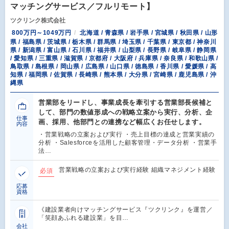
マッチングサービス／フルリモート】
ツクリンク株式会社
800万円～1049万円
北海道 / 青森県 / 岩手県 / 宮城県 / 秋田県 / 山形
県 / 福島県 / 茨城県 / 栃木県 / 群馬県 / 埼玉県 / 千葉県 / 東京都 / 神奈川
県 / 新潟県 / 富山県 / 石川県 / 福井県 / 山梨県 / 長野県 / 岐阜県 / 静岡県
/ 愛知県 / 三重県 / 滋賀県 / 京都府 / 大阪府 / 兵庫県 / 奈良県 / 和歌山県 /
鳥取県 / 島根県 / 岡山県 / 広島県 / 山口県 / 徳島県 / 香川県 / 愛媛県 / 高
知県 / 福岡県 / 佐賀県 / 長崎県 / 熊本県 / 大分県 / 宮崎県 / 鹿児島県 / 沖
縄県
営業部をリードし、事業成長を牽引する営業部長候補と
して、部門の数値形成への戦略立案から実行、分析、企
仕事
画、採用、他部門との連携など幅広くお任せします。
内容
・営業戦略の立案および実行 ・売上目標の達成と営業実績の
分析 ・Salesforceを活用した顧客管理・データ分析 ・営業手
法…
営業戦略の立案および実行経験 組織マネジメント経験
必須
応募
資格
《建設業者向けマッチングサービス『ツクリンク』を運営／
「笑顔あふれる建設業」を目…
会社