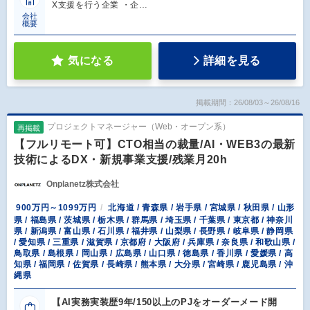
X支援を行う企業 ・企…
会社
概要
気になる
詳細を見る
掲載期間：26/08/03～26/08/16
プロジェクトマネージャー（Web・オープン系）
再掲載
【フルリモート可】CTO相当の裁量/AI・WEB3の最新
技術によるDX・新規事業支援/残業月20h
Onplanetz株式会社
900万円～1099万円
北海道 / 青森県 / 岩手県 / 宮城県 / 秋田県 / 山形
県 / 福島県 / 茨城県 / 栃木県 / 群馬県 / 埼玉県 / 千葉県 / 東京都 / 神奈川
県 / 新潟県 / 富山県 / 石川県 / 福井県 / 山梨県 / 長野県 / 岐阜県 / 静岡県
/ 愛知県 / 三重県 / 滋賀県 / 京都府 / 大阪府 / 兵庫県 / 奈良県 / 和歌山県 /
鳥取県 / 島根県 / 岡山県 / 広島県 / 山口県 / 徳島県 / 香川県 / 愛媛県 / 高
知県 / 福岡県 / 佐賀県 / 長崎県 / 熊本県 / 大分県 / 宮崎県 / 鹿児島県 / 沖
縄県
【AI実務実装歴9年/150以上のPJをオーダーメード開