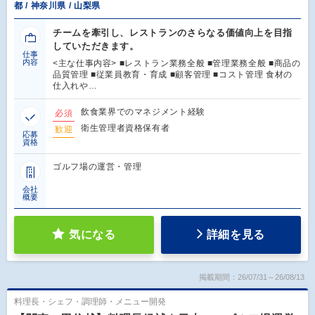
都 / 神奈川県 / 山梨県
チームを牽引し、レストランのさらなる価値向上を目指
していただきます。
仕事
内容
<主な仕事内容> ■レストラン業務全般 ■管理業務全般 ■商品の
品質管理 ■従業員教育・育成 ■顧客管理 ■コスト管理 食材の
仕入れや…
飲食業界でのマネジメント経験
必須
衛生管理者資格保有者
歓迎
応募
資格
ゴルフ場の運営・管理
会社
概要
気になる
詳細を見る
掲載期間：26/07/31～26/08/13
料理長・シェフ・調理師・メニュー開発