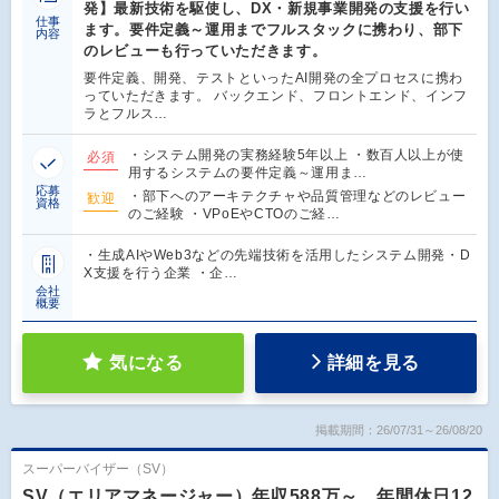
発】最新技術を駆使し、DX・新規事業開発の支援を行い
仕事
ます。要件定義～運用までフルスタックに携わり、部下
内容
のレビューも行っていただきます。
要件定義、開発、テストといったAI開発の全プロセスに携わ
っていただきます。 バックエンド、フロントエンド、インフ
ラとフルス…
・システム開発の実務経験5年以上 ・数百人以上が使
必須
用するシステムの要件定義～運用ま…
応募
・部下へのアーキテクチャや品質管理などのレビュー
歓迎
資格
のご経験 ・VPoEやCTOのご経…
・生成AIやWeb3などの先端技術を活用したシステム開発・D
X支援を行う企業 ・企…
会社
概要
気になる
詳細を見る
掲載期間：26/07/31～26/08/20
スーパーバイザー（SV）
SV（エリアマネージャー）年収588万～、年間休日12