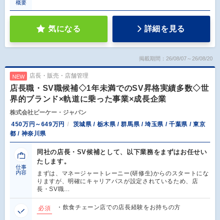
概要
気になる
詳細を見る
掲載期間：26/08/07～26/08/20
店長・販売・店舗管理
NEW
店長職・SV職候補◇1年未満でのSV昇格実績多数◇世
界的ブランド×軌道に乗った事業×成長企業
株式会社ビーケー・ジャパン
450万円～649万円
茨城県 / 栃木県 / 群馬県 / 埼玉県 / 千葉県 / 東京
都 / 神奈川県
同社の店長・SV候補として、以下業務をまずはお任せい
たします。
仕事
内容
まずは、マネージャートレーニー(研修生)からのスタートにな
りますが、明確にキャリアパスが設定されているため、店
長・SV職…
・飲食チェーン店での店長経験をお持ちの方
必須