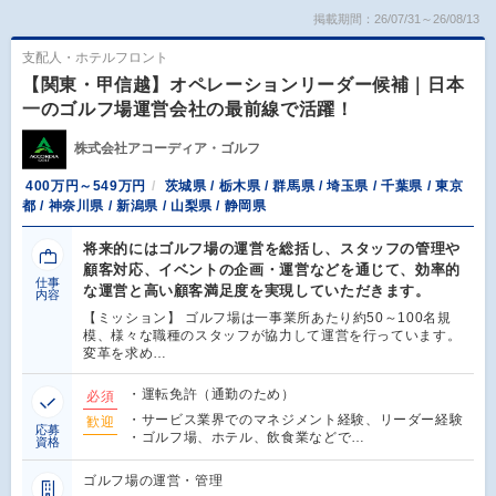
掲載期間：26/07/31～26/08/13
支配人・ホテルフロント
【関東・甲信越】オペレーションリーダー候補｜日本
一のゴルフ場運営会社の最前線で活躍！
株式会社アコーディア・ゴルフ
400万円～549万円
茨城県 / 栃木県 / 群馬県 / 埼玉県 / 千葉県 / 東京
都 / 神奈川県 / 新潟県 / 山梨県 / 静岡県
将来的にはゴルフ場の運営を総括し、スタッフの管理や
顧客対応、イベントの企画・運営などを通じて、効率的
仕事
な運営と高い顧客満足度を実現していただきます。
内容
【ミッション】 ゴルフ場は一事業所あたり約50～100名規
模、様々な職種のスタッフが協力して運営を行っています。
変革を求め…
・運転免許（通勤のため）
必須
・サービス業界でのマネジメント経験、リーダー経験
歓迎
応募
・ゴルフ場、ホテル、飲食業などで…
資格
ゴルフ場の運営・管理