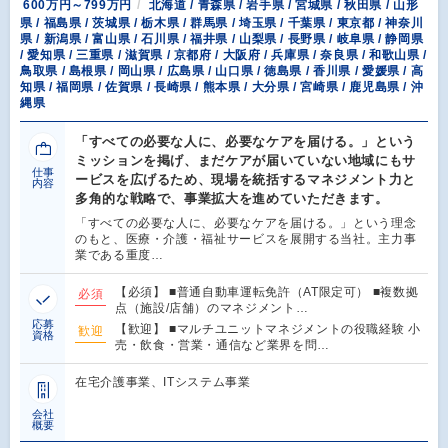
600万円～799万円
北海道 / 青森県 / 岩手県 / 宮城県 / 秋田県 / 山形
県 / 福島県 / 茨城県 / 栃木県 / 群馬県 / 埼玉県 / 千葉県 / 東京都 / 神奈川
県 / 新潟県 / 富山県 / 石川県 / 福井県 / 山梨県 / 長野県 / 岐阜県 / 静岡県
/ 愛知県 / 三重県 / 滋賀県 / 京都府 / 大阪府 / 兵庫県 / 奈良県 / 和歌山県 /
鳥取県 / 島根県 / 岡山県 / 広島県 / 山口県 / 徳島県 / 香川県 / 愛媛県 / 高
知県 / 福岡県 / 佐賀県 / 長崎県 / 熊本県 / 大分県 / 宮崎県 / 鹿児島県 / 沖
縄県
「すべての必要な人に、必要なケアを届ける。」という
ミッションを掲げ、まだケアが届いていない地域にもサ
仕事
ービスを広げるため、現場を統括するマネジメント力と
内容
多角的な戦略で、事業拡大を進めていただきます。
「すべての必要な人に、必要なケアを届ける。」という理念
のもと、医療・介護・福祉サービスを展開する当社。主力事
業である重度…
【必須】 ■普通自動車運転免許（AT限定可） ■複数拠
必須
点（施設/店舗）のマネジメント…
応募
【歓迎】 ■マルチユニットマネジメントの役職経験 小
歓迎
資格
売・飲食・営業・通信など業界を問…
在宅介護事業、ITシステム事業
会社
概要