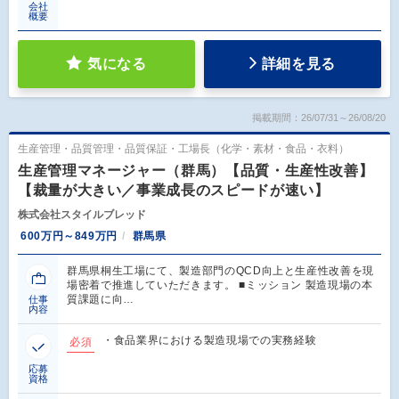
会社
概要
気になる
詳細を見る
掲載期間：26/07/31～26/08/20
生産管理・品質管理・品質保証・工場長（化学・素材・食品・衣料）
生産管理マネージャー（群馬）【品質・生産性改善】
【裁量が大きい／事業成長のスピードが速い】
株式会社スタイルブレッド
600万円～849万円
群馬県
群馬県桐生工場にて、製造部門のQCD向上と生産性改善を現
場密着で推進していただきます。 ■ミッション 製造現場の本
質課題に向…
仕事
内容
・食品業界における製造現場での実務経験
必須
応募
資格