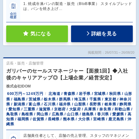
1. 焼成冷凍パンの製造・販売（BtoB事業） スタイルブレッド
は、パンを焼き上げ…
会社
概要
気になる
詳細を見る
掲載期間：26/07/31～26/08/20
店長・販売・店舗管理
ガリバーのセールスマネージャー【面接1回】◆入社
後のキャリアアップ◎【上場企業／経営安定】
株式会社IDOM
600万円～1249万円
北海道 / 青森県 / 岩手県 / 宮城県 / 秋田県 / 山形
県 / 福島県 / 茨城県 / 栃木県 / 群馬県 / 埼玉県 / 千葉県 / 東京都 / 神奈川
県 / 新潟県 / 富山県 / 石川県 / 福井県 / 山梨県 / 長野県 / 岐阜県 / 静岡県
/ 愛知県 / 三重県 / 滋賀県 / 京都府 / 大阪府 / 兵庫県 / 奈良県 / 和歌山県 /
鳥取県 / 島根県 / 岡山県 / 広島県 / 山口県 / 徳島県 / 香川県 / 愛媛県 / 高
知県 / 福岡県 / 佐賀県 / 長崎県 / 熊本県 / 大分県 / 宮崎県 / 鹿児島県 / 沖
縄県
店舗責任者として、店舗の売上管理、スタッフのマネジメン