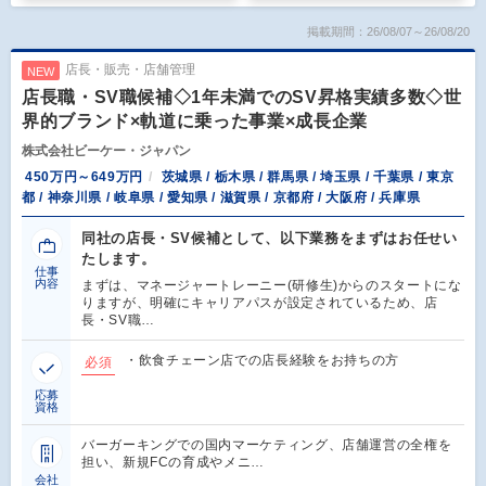
掲載期間：26/08/07～26/08/20
店長・販売・店舗管理
NEW
店長職・SV職候補◇1年未満でのSV昇格実績多数◇世
界的ブランド×軌道に乗った事業×成長企業
株式会社ビーケー・ジャパン
450万円～649万円
茨城県 / 栃木県 / 群馬県 / 埼玉県 / 千葉県 / 東京
都 / 神奈川県 / 岐阜県 / 愛知県 / 滋賀県 / 京都府 / 大阪府 / 兵庫県
同社の店長・SV候補として、以下業務をまずはお任せい
たします。
仕事
内容
まずは、マネージャートレーニー(研修生)からのスタートにな
りますが、明確にキャリアパスが設定されているため、店
長・SV職…
・飲食チェーン店での店長経験をお持ちの方
必須
応募
資格
バーガーキングでの国内マーケティング、店舗運営の全権を
担い、新規FCの育成やメニ…
会社