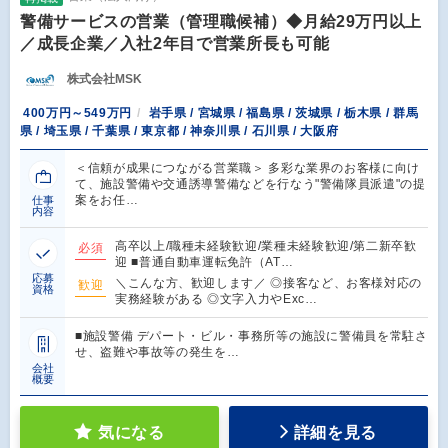
警備サービスの営業（管理職候補）◆月給29万円以上
／成長企業／入社2年目で営業所長も可能
株式会社MSK
400万円～549万円
岩手県 / 宮城県 / 福島県 / 茨城県 / 栃木県 / 群馬
県 / 埼玉県 / 千葉県 / 東京都 / 神奈川県 / 石川県 / 大阪府
＜信頼が成果につながる営業職＞ 多彩な業界のお客様に向け
て、施設警備や交通誘導警備などを行なう"警備隊員派遣"の提
案をお任…
仕事
内容
高卒以上/職種未経験歓迎/業種未経験歓迎/第二新卒歓
必須
迎 ■普通自動車運転免許（AT…
応募
＼こんな方、歓迎します／ ◎接客など、お客様対応の
歓迎
資格
実務経験がある ◎文字入力やExc…
■施設警備 デパート・ビル・事務所等の施設に警備員を常駐さ
せ、盗難や事故等の発生を…
会社
概要
気になる
詳細を見る