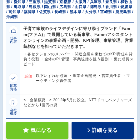
県 / 愛知県 / 三重県 / 滋賀県 / 京都府 / 大阪府 / 兵庫県 / 奈良県 / 和歌山
県 / 鳥取県 / 島根県 / 岡山県 / 広島県 / 山口県 / 徳島県 / 香川県 / 愛媛県
/ 高知県 / 福岡県 / 佐賀県 / 長崎県 / 熊本県 / 大分県 / 宮崎県 / 鹿児島県 /
沖縄県
子育て家族のライフデザインに寄り添うブランド「Fam
m(ファム)」で展開している新事業、Fammアシスタント
仕事
オンラインの事業企画・開発、KPI管理、事業管理、営業
内容
統括などを担っていただきます。
・各セクションのメンバー・関連企業を束ねてのKPI責任を背
負う役割 ・全体のPL管理・事業統括を担う役割 ・更に成長ス
ピード…
以下いずれか必須 ・事業企画開発 ・営業責任者 ・マ
必須
ーケティング責任者
応募
資格
< 企業概要 > 2012年5月に設立。NTTドコモベンチャーズ
などから1億円の資…
会社
概要
気になる
詳細を見る