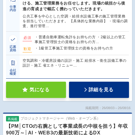
ける、施工管理業務をお任せします。現場の統括から後
仕事
進の育成まで幅広く携わっていただきます。
内容
公共工事を中心とした空調・給排水設備工事の施工管理業務
を担当していただきます。 【具体的な業務内容】 ・現場の調
査、進行管理…
・普通自動車運転免許をお持ちの方 ・2級以上の管工
必須
事施工管理技士の資格をお持ちの方…
応募
・1級管工事施工管理技士の資格をお持ちの方
歓迎
資格
空気調和・冷暖房設備の設計・施工 給排水・衛生設備工事の
設計・施工 省エネ・リニュー…
会社
概要
気になる
詳細を見る
掲載期間：26/08/03～26/08/16
プロジェクトマネージャー（Web・オープン系）
再掲載
【PM│CTOの右腕として事業成長の中核を担う】年収
900万～│AI・WEB3の最新技術によるDX