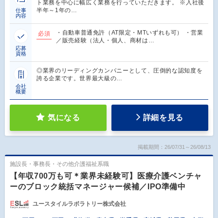
ト業務を中心に幅広く業務を行っていただきます。 ※入社後
半年～1年の…
仕事
内容
・自動車普通免許（AT限定・MTいずれも可） ・営業
必須
／販売経験（法人・個人、商材は…
応募
資格
◎業界のリーディングカンパニーとして、圧倒的な認知度を
誇る企業です。世界最大級の…
会社
概要
気になる
詳細を見る
掲載期間：26/07/31～26/08/13
施設長・事務長・その他介護福祉系職
【年収700万も可＊業界未経験可】医療介護ベンチャ
ーのブロック統括マネージャー候補／IPO準備中
ユースタイルラボラトリー株式会社