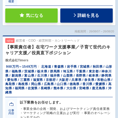
概要
気になる
詳細を見る
掲載期間：26/08/07～26/08/20
経営者・COO・経営幹部・カントリーヘッド
NEW
【事業責任者】在宅ワーク支援事業／子育て世代のキ
ャリア支援／役員直下ポジション
株式会社Timers
900万円～1549万円
北海道 / 青森県 / 岩手県 / 宮城県 / 秋田県 / 山形
県 / 福島県 / 茨城県 / 栃木県 / 群馬県 / 埼玉県 / 千葉県 / 東京都 / 神奈川
県 / 新潟県 / 富山県 / 石川県 / 福井県 / 山梨県 / 長野県 / 岐阜県 / 静岡県
/ 愛知県 / 三重県 / 滋賀県 / 京都府 / 大阪府 / 兵庫県 / 奈良県 / 和歌山県 /
鳥取県 / 島根県 / 岡山県 / 広島県 / 山口県 / 徳島県 / 香川県 / 愛媛県 / 高
知県 / 福岡県 / 佐賀県 / 長崎県 / 熊本県 / 大分県 / 宮崎県 / 鹿児島県 / 沖
縄県
以下業務をお任せします。
・事業全体の企画・開発、およびマーケティング責任者業務
仕事
・マーケティング戦略の立案および実行 ・事業のオペレーシ
内容
ョンモデルの…