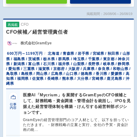
掲載期間：26/08/06～26/08/19
CFO
再掲載
CFO候補／経営管理責任者
株式会社GramEye
600万円～1199万円
北海道 / 青森県 / 岩手県 / 宮城県 / 秋田県 / 山形
県 / 福島県 / 茨城県 / 栃木県 / 群馬県 / 埼玉県 / 千葉県 / 東京都 / 神奈川
県 / 新潟県 / 富山県 / 石川県 / 福井県 / 山梨県 / 長野県 / 岐阜県 / 静岡県
/ 愛知県 / 三重県 / 滋賀県 / 京都府 / 大阪府 / 兵庫県 / 奈良県 / 和歌山県 /
鳥取県 / 島根県 / 岡山県 / 広島県 / 山口県 / 徳島県 / 香川県 / 愛媛県 / 高
知県 / 福岡県 / 佐賀県 / 長崎県 / 熊本県 / 大分県 / 宮崎県 / 鹿児島県 / 沖
縄県
医療AI「Mycrium」を展開するGramEyeのCFO候補と
して、財務戦略・資金調達・管理会計を統括し、IPOを見
仕事
据えた経営管理体制を構築・けん引する経営幹部ポジシ
内容
ョンです。
GramEyeの経営管理部門のコア人材として、以下を担ってい
ただきます。 ・財務戦略の立案と実行、全社の予実・資金計
画の統…