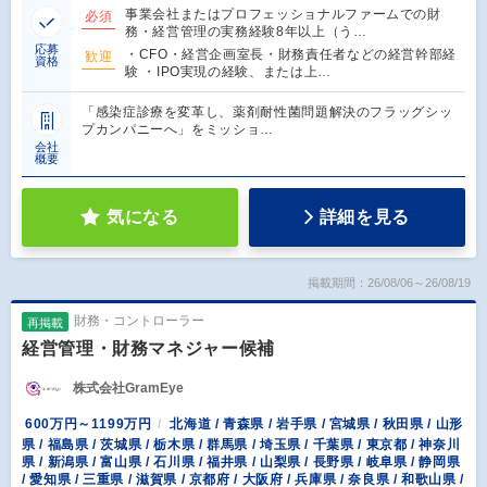
事業会社またはプロフェッショナルファームでの財
必須
務・経営管理の実務経験8年以上（う…
応募
・CFO・経営企画室長・財務責任者などの経営幹部経
歓迎
資格
験 ・IPO実現の経験、または上…
「感染症診療を変革し、薬剤耐性菌問題解決のフラッグシッ
プカンパニーへ」をミッショ…
会社
概要
気になる
詳細を見る
掲載期間：26/08/06～26/08/19
財務・コントローラー
再掲載
経営管理・財務マネジャー候補
株式会社GramEye
600万円～1199万円
北海道 / 青森県 / 岩手県 / 宮城県 / 秋田県 / 山形
県 / 福島県 / 茨城県 / 栃木県 / 群馬県 / 埼玉県 / 千葉県 / 東京都 / 神奈川
県 / 新潟県 / 富山県 / 石川県 / 福井県 / 山梨県 / 長野県 / 岐阜県 / 静岡県
/ 愛知県 / 三重県 / 滋賀県 / 京都府 / 大阪府 / 兵庫県 / 奈良県 / 和歌山県 /