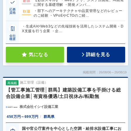
【必須スキル】 ・Webアプリ、システム開発、AI開発
必須
に関する基礎理解 ・開発メンバ…
応募
・部下へのアーキテクチャや品質管理などのレビュー
歓迎
資格
のご経験 ・VPoEやCTOのご経…
・生成AIやWeb3などの先端技術を活用したシステム開発・D
X支援を行う企業 ・企…
会社
概要
気になる
詳細を見る
掲載期間：26/08/06～26/08/19
施工管理（設備）
再掲載
【管工事施工管理│群馬】建築設備工事を手掛ける総
合設備企業│有資格優遇/土日祝休み/転勤無
株式会社イシイ設備工業
450万円～699万円
群馬県
国や官公庁案件を中心とした空調・給排水設備工事にお