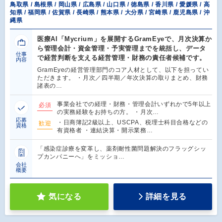
鳥取県 / 島根県 / 岡山県 / 広島県 / 山口県 / 徳島県 / 香川県 / 愛媛県 / 高
知県 / 福岡県 / 佐賀県 / 長崎県 / 熊本県 / 大分県 / 宮崎県 / 鹿児島県 / 沖
縄県
医療AI「Mycrium」を展開するGramEyeで、月次決算か
ら管理会計・資金管理・予実管理までを統括し、データ
仕事
で経営判断を支える経営管理・財務の責任者候補です。
内容
GramEyeの経営管理部門のコア人材として、以下を担ってい
ただきます。 ・月次／四半期／年次決算の取りまとめ、財務
諸表の…
事業会社での経理・財務・管理会計いずれかで5年以上
必須
の実務経験をお持ちの方。 ・月次…
応募
・日商簿記2級以上、USCPA、税理士科目合格などの
歓迎
資格
有資格者 ・連結決算・開示業務…
「感染症診療を変革し、薬剤耐性菌問題解決のフラッグシッ
プカンパニーへ」をミッショ…
会社
概要
気になる
詳細を見る