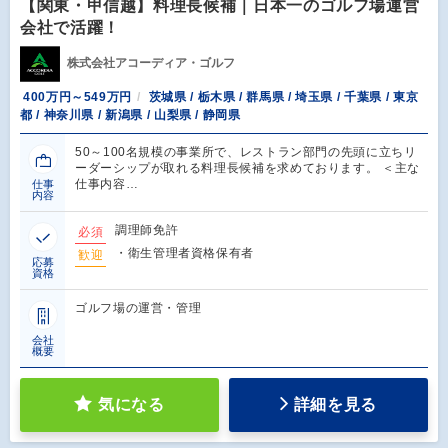
【関東・甲信越】料理長候補｜日本一のゴルフ場運営
会社で活躍！
株式会社アコーディア・ゴルフ
400万円～549万円
茨城県 / 栃木県 / 群馬県 / 埼玉県 / 千葉県 / 東京
都 / 神奈川県 / 新潟県 / 山梨県 / 静岡県
50～100名規模の事業所で、レストラン部門の先頭に立ちリ
ーダーシップが取れる料理長候補を求めております。 ＜主な
仕事内容…
仕事
内容
調理師免許
必須
・衛生管理者資格保有者
歓迎
応募
資格
ゴルフ場の運営・管理
会社
概要
気になる
詳細を見る