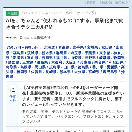
掲載期間：26/08/06～26/08/19
プロジェクトマネージャー（Web・オープン系）
再掲載
AIを、ちゃんと“使われるもの”にする。事業化まで向
き合うテクニカルPM
Onplanetz株式会社
750万円～999万円
北海道 / 青森県 / 岩手県 / 宮城県 / 秋田県 / 山形
県 / 福島県 / 茨城県 / 栃木県 / 群馬県 / 埼玉県 / 千葉県 / 東京都 / 神奈川
県 / 新潟県 / 富山県 / 石川県 / 福井県 / 山梨県 / 長野県 / 岐阜県 / 静岡県
/ 愛知県 / 三重県 / 滋賀県 / 京都府 / 大阪府 / 兵庫県 / 奈良県 / 和歌山県 /
鳥取県 / 島根県 / 岡山県 / 広島県 / 山口県 / 徳島県 / 香川県 / 愛媛県 / 高
知県 / 福岡県 / 佐賀県 / 長崎県 / 熊本県 / 大分県 / 宮崎県 / 鹿児島県 / 沖
縄県
【AI実務実装歴9年/150以上のPJをオーダーメード開
発】最新技術を駆使し、DX・新規事業開発の支援を行い
仕事
ます。要件定義～運用までフルスタックに携わり、部下
内容
のレビューも行っていただきます。
要件定義、開発、テストといったAI開発の全プロセスに携わ
っていただきます。 バックエンド、フロントエンド、インフ
ラとフルス…