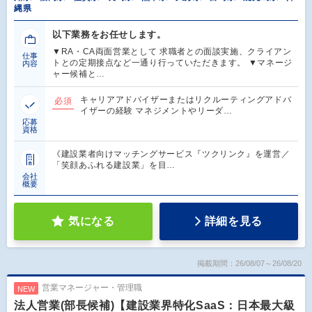
縄県
以下業務をお任せします。
▼RA・CA両面営業として 求職者との面談実施、クライアン
仕事
トとの定期接点など一通り行っていただきます。 ▼マネージ
内容
ャー候補と…
キャリアアドバイザーまたはリクルーティングアドバ
必須
イザーの経験 マネジメントやリーダ…
応募
資格
《建設業者向けマッチングサービス『ツクリンク』を運営／
「笑顔あふれる建設業」を目…
会社
概要
気になる
詳細を見る
掲載期間：26/08/07～26/08/20
営業マネージャー・管理職
NEW
法人営業(部長候補)【建設業界特化SaaS：日本最大級