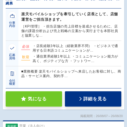
縄県
楽天モバイルショップを牽引していく店長として、店舗
運営をご担当頂きます。
仕事
内容
［KPI管理］ ・担当店舗の売上目標を達成させるために、店
舗の課題分析および売上戦略の立案から実行までを本部社員
と協業しな…
・店長経験3年以上（経験業界不問） ・ビジネスで通
必須
用する日本語コミュニケーションが…
応募
・通信業界経験1年以上 ・コミュニケーション能力が
歓迎
資格
高く、ポジティブな方 ・フットワー…
■業務概要 楽天モバイルショップへ来店したお客様に対し、商
品・サービス案内、契約手…
会社
概要
気になる
詳細を見る
掲載期間：26/08/07～26/08/20
営業（法人向け）
再掲載