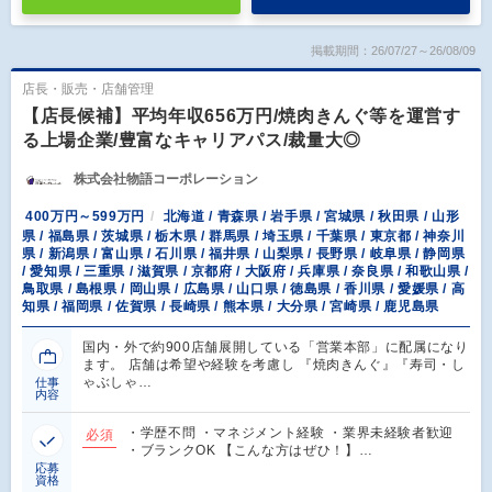
掲載期間：26/07/27～26/08/09
店長・販売・店舗管理
【店長候補】平均年収656万円/焼肉きんぐ等を運営す
る上場企業/豊富なキャリアパス/裁量大◎
株式会社物語コーポレーション
400万円～599万円
北海道 / 青森県 / 岩手県 / 宮城県 / 秋田県 / 山形
県 / 福島県 / 茨城県 / 栃木県 / 群馬県 / 埼玉県 / 千葉県 / 東京都 / 神奈川
県 / 新潟県 / 富山県 / 石川県 / 福井県 / 山梨県 / 長野県 / 岐阜県 / 静岡県
/ 愛知県 / 三重県 / 滋賀県 / 京都府 / 大阪府 / 兵庫県 / 奈良県 / 和歌山県 /
鳥取県 / 島根県 / 岡山県 / 広島県 / 山口県 / 徳島県 / 香川県 / 愛媛県 / 高
知県 / 福岡県 / 佐賀県 / 長崎県 / 熊本県 / 大分県 / 宮崎県 / 鹿児島県
国内・外で約900店舗展開している「営業本部」に配属になり
ます。 店舗は希望や経験を考慮し 『焼肉きんぐ』『寿司・し
ゃぶしゃ…
仕事
内容
・学歴不問 ・マネジメント経験 ・業界未経験者歓迎
必須
・ブランクOK 【こんな方はぜひ！】…
応募
資格