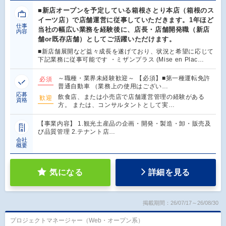
■新店オープンを予定している箱根さとり本店（箱根のス
イーツ店）で店舗運営に従事していただきます。1年ほど
仕事
当社の幅広い業務を経験後に、店長・店舗開発職（新店
内容
舗or既存店舗）としてご活躍いただけます。
■新店舗展開など益々成長を遂げており、状況と希望に応じて
下記業務に従事可能です ・ミザンプラス (Mise en Plac…
～職種・業界未経験歓迎～ 【必須】■第一種運転免許
必須
普通自動車 （業務上の使用はござい…
応募
飲食店、または小売店で店舗運営管理の経験がある
歓迎
資格
方。 または、コンサルタントとして実…
【事業内容】 1.観光土産品の企画・開発・製造・卸・販売及
び品質管理 2.テナント店…
会社
概要
気になる
詳細を見る
掲載期間：26/07/17～26/08/30
プロジェクトマネージャー（Web・オープン系）