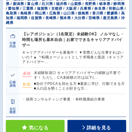
県 / 新潟県 / 富山県 / 石川県 / 福井県 / 山梨県 / 長野県 / 岐阜県 / 静岡県
/ 愛知県 / 三重県 / 滋賀県 / 京都府 / 大阪府 / 兵庫県 / 奈良県 / 和歌山県 /
鳥取県 / 島根県 / 岡山県 / 広島県 / 山口県 / 徳島県 / 香川県 / 愛媛県 / 高
知県 / 福岡県 / 佐賀県 / 長崎県 / 熊本県 / 大分県 / 宮崎県 / 鹿児島県 / 沖
縄県
【レアポジション（1名限定）未経験OK】 ノルマなし・
時間も場所も基本自由｜お家でできるキャリアアドバイ
仕事
ザー
内容
キャリアアドバイザーを募集中！ ▼実際どんな仕事すればい
いの？▲ ┗転職エージェントとして求職者と面談（キャリア
アドバイザー…
未経験歓迎◎ キャリアアドバイザーの経験は不要で
必須
す！ ただし、CA未経験の方は以下(…
応募
■自分でPDCAを回せる方 ■素直に学び、行動できる方
歓迎
資格
■人の話を聞くことが好きな方…
・採用コンサルティング事業 ・有料職業紹介事業
会社
概要
気になる
詳細を見る