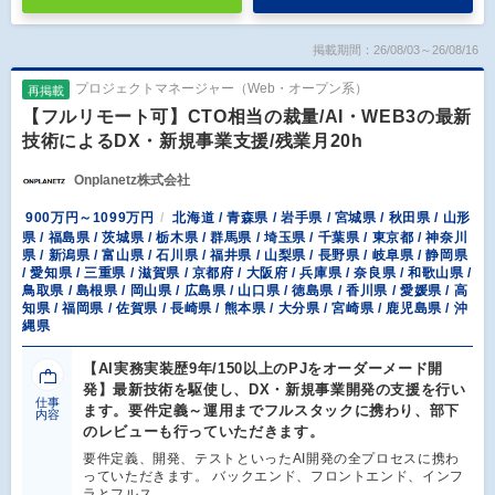
掲載期間：26/08/03～26/08/16
プロジェクトマネージャー（Web・オープン系）
再掲載
【フルリモート可】CTO相当の裁量/AI・WEB3の最新
技術によるDX・新規事業支援/残業月20h
Onplanetz株式会社
900万円～1099万円
北海道 / 青森県 / 岩手県 / 宮城県 / 秋田県 / 山形
県 / 福島県 / 茨城県 / 栃木県 / 群馬県 / 埼玉県 / 千葉県 / 東京都 / 神奈川
県 / 新潟県 / 富山県 / 石川県 / 福井県 / 山梨県 / 長野県 / 岐阜県 / 静岡県
/ 愛知県 / 三重県 / 滋賀県 / 京都府 / 大阪府 / 兵庫県 / 奈良県 / 和歌山県 /
鳥取県 / 島根県 / 岡山県 / 広島県 / 山口県 / 徳島県 / 香川県 / 愛媛県 / 高
知県 / 福岡県 / 佐賀県 / 長崎県 / 熊本県 / 大分県 / 宮崎県 / 鹿児島県 / 沖
縄県
【AI実務実装歴9年/150以上のPJをオーダーメード開
発】最新技術を駆使し、DX・新規事業開発の支援を行い
仕事
ます。要件定義～運用までフルスタックに携わり、部下
内容
のレビューも行っていただきます。
要件定義、開発、テストといったAI開発の全プロセスに携わ
っていただきます。 バックエンド、フロントエンド、インフ
ラとフルス…