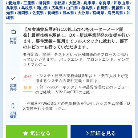
/ 愛知県 / 三重県 / 滋賀県 / 京都府 / 大阪府 / 兵庫県 / 奈良県 / 和歌山県 /
鳥取県 / 島根県 / 岡山県 / 広島県 / 山口県 / 徳島県 / 香川県 / 愛媛県 / 高
知県 / 福岡県 / 佐賀県 / 長崎県 / 熊本県 / 大分県 / 宮崎県 / 鹿児島県 / 沖
縄県
【AI実務実装歴9年/150以上のPJをオーダーメード開
発】最新技術を駆使し、DX・新規事業開発の支援を行い
仕事
ます。要件定義～運用までフルスタックに携わり、部下
内容
のレビューも行っていただきます。
要件定義、開発、テストといったAI開発の全プロセスに携わ
っていただきます。 バックエンド、フロントエンド、インフ
ラとフルス…
・システム開発の実務経験5年以上 ・数百人以上が使
必須
用するシステムの要件定義～運用ま…
応募
・部下へのアーキテクチャや品質管理などのレビュー
歓迎
資格
のご経験 ・VPoEやCTOのご経…
・生成AIやWeb3などの先端技術を活用したシステム開発・D
X支援を行う企業 ・企…
会社
概要
気になる
詳細を見る