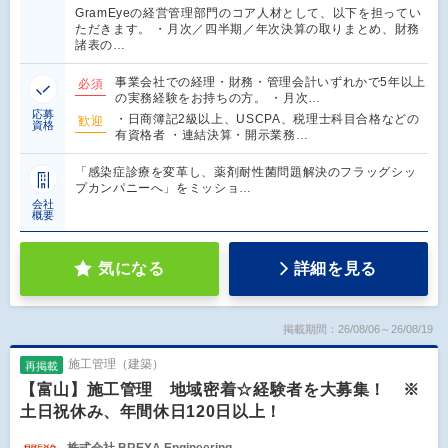
GramEyeの経営管理部門のコア人材として、以下を担ってい
ただきます。 ・月次／四半期／年次決算の取りまとめ、財務
諸表の…
事業会社での経理・財務・管理会計いずれかで5年以上
必須
の実務経験をお持ちの方。 ・月次…
応募
・日商簿記2級以上、USCPA、税理士科目合格などの
歓迎
資格
有資格者 ・連結決算・開示業務…
「感染症診療を変革し、薬剤耐性菌問題解決のフラッグシッ
プカンパニーへ」をミッショ…
会社
概要
気になる
詳細を見る
掲載期間：26/08/06～26/08/19
施工管理（建築）
再掲載
【富山】施工管理 地域密着☆経験者を大募集！ ※
土日祝休み、年間休日120日以上！
株式会社 BREXA Engineering