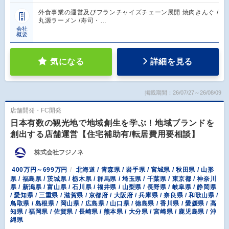
外食事業の運営及びフランチャイズチェーン展開 焼肉きんぐ /
丸源ラーメン /寿司・…
会社
概要
気になる
詳細を見る
掲載期間：26/07/27～26/08/09
店舗開発・FC開発
日本有数の観光地で地域創生を学ぶ！地域ブランドを
創出する店舗運営【住宅補助有/転居費用要相談】
株式会社フジノネ
400万円～699万円
北海道 / 青森県 / 岩手県 / 宮城県 / 秋田県 / 山形
県 / 福島県 / 茨城県 / 栃木県 / 群馬県 / 埼玉県 / 千葉県 / 東京都 / 神奈川
県 / 新潟県 / 富山県 / 石川県 / 福井県 / 山梨県 / 長野県 / 岐阜県 / 静岡県
/ 愛知県 / 三重県 / 滋賀県 / 京都府 / 大阪府 / 兵庫県 / 奈良県 / 和歌山県 /
鳥取県 / 島根県 / 岡山県 / 広島県 / 山口県 / 徳島県 / 香川県 / 愛媛県 / 高
知県 / 福岡県 / 佐賀県 / 長崎県 / 熊本県 / 大分県 / 宮崎県 / 鹿児島県 / 沖
縄県