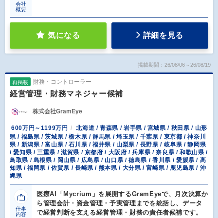
会社
概要
気になる
詳細を見る
掲載期間：26/08/06～26/08/19
財務・コントローラー
再掲載
経営管理・財務マネジャー候補
株式会社GramEye
600万円～1199万円
北海道 / 青森県 / 岩手県 / 宮城県 / 秋田県 / 山形
県 / 福島県 / 茨城県 / 栃木県 / 群馬県 / 埼玉県 / 千葉県 / 東京都 / 神奈川
県 / 新潟県 / 富山県 / 石川県 / 福井県 / 山梨県 / 長野県 / 岐阜県 / 静岡県
/ 愛知県 / 三重県 / 滋賀県 / 京都府 / 大阪府 / 兵庫県 / 奈良県 / 和歌山県 /
鳥取県 / 島根県 / 岡山県 / 広島県 / 山口県 / 徳島県 / 香川県 / 愛媛県 / 高
知県 / 福岡県 / 佐賀県 / 長崎県 / 熊本県 / 大分県 / 宮崎県 / 鹿児島県 / 沖
縄県
医療AI「Mycrium」を展開するGramEyeで、月次決算か
ら管理会計・資金管理・予実管理までを統括し、データ
仕事
で経営判断を支える経営管理・財務の責任者候補です。
内容