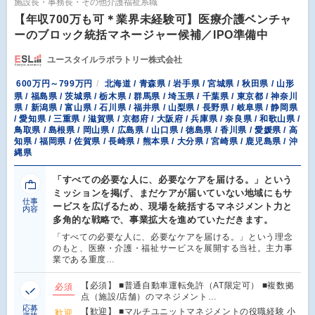
施設長・事務長・その他介護福祉系職
【年収700万も可＊業界未経験可】医療介護ベンチャ
ーのブロック統括マネージャー候補／IPO準備中
ユースタイルラボラトリー株式会社
600万円～799万円
北海道 / 青森県 / 岩手県 / 宮城県 / 秋田県 / 山形
県 / 福島県 / 茨城県 / 栃木県 / 群馬県 / 埼玉県 / 千葉県 / 東京都 / 神奈川
県 / 新潟県 / 富山県 / 石川県 / 福井県 / 山梨県 / 長野県 / 岐阜県 / 静岡県
/ 愛知県 / 三重県 / 滋賀県 / 京都府 / 大阪府 / 兵庫県 / 奈良県 / 和歌山県 /
鳥取県 / 島根県 / 岡山県 / 広島県 / 山口県 / 徳島県 / 香川県 / 愛媛県 / 高
知県 / 福岡県 / 佐賀県 / 長崎県 / 熊本県 / 大分県 / 宮崎県 / 鹿児島県 / 沖
縄県
「すべての必要な人に、必要なケアを届ける。」という
ミッションを掲げ、まだケアが届いていない地域にもサ
仕事
ービスを広げるため、現場を統括するマネジメント力と
内容
多角的な戦略で、事業拡大を進めていただきます。
「すべての必要な人に、必要なケアを届ける。」という理念
のもと、医療・介護・福祉サービスを展開する当社。主力事
業である重度…
【必須】 ■普通自動車運転免許（AT限定可） ■複数拠
必須
点（施設/店舗）のマネジメント…
応募
【歓迎】 ■マルチユニットマネジメントの役職経験 小
歓迎