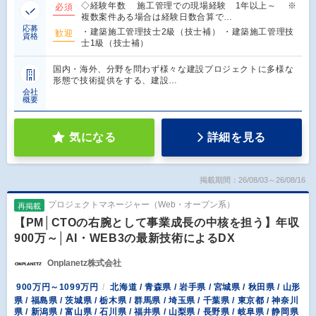
◇経験年数 施工管理での現場経験 1年以上～ ※
必須
複数案件ある場合は経験日数合算で…
応募
・建築施工管理技士2級（技士補） ・建築施工管理技
歓迎
資格
士1級（技士補）
国内・海外、分野を問わず様々な建設プロジェクトに多様な
形態で技術提供をする、建設…
会社
概要
気になる
詳細を見る
掲載期間：26/08/03～26/08/16
プロジェクトマネージャー（Web・オープン系）
再掲載
【PM│CTOの右腕として事業成長の中核を担う】年収
900万～│AI・WEB3の最新技術によるDX
Onplanetz株式会社
900万円～1099万円
北海道 / 青森県 / 岩手県 / 宮城県 / 秋田県 / 山形
県 / 福島県 / 茨城県 / 栃木県 / 群馬県 / 埼玉県 / 千葉県 / 東京都 / 神奈川
県 / 新潟県 / 富山県 / 石川県 / 福井県 / 山梨県 / 長野県 / 岐阜県 / 静岡県