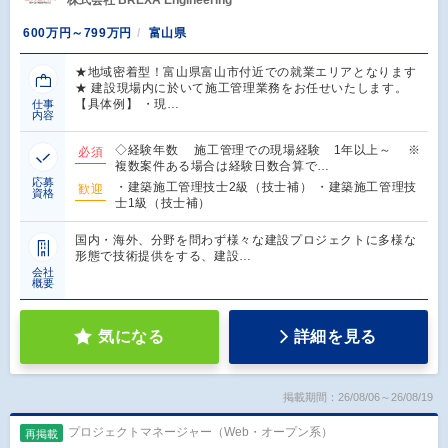
600万円～799万円
富山県
★地域密着型！富山県富山市付近での就業エリアとなります
★ 建設現場内に於いて施工管理業務をお任せいたします。
【具体例】 ・現…
仕事
内容
◇経験年数 施工管理での現場経験 1年以上～ ※
必須
複数案件ある場合は経験日数合算で…
応募
・建築施工管理技士2級（技士補） ・建築施工管理技
歓迎
資格
士1級（技士補）
国内・海外、分野を問わず様々な建設プロジェクトに多様な
形態で技術提供をする、建設…
会社
概要
気になる
詳細を見る
掲載期間：26/08/06～26/08/19
プロジェクトマネージャー（Web・オープン系）
再掲載