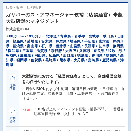
店長・販売・店舗管理
ガリバーのストアマネージャー候補（店舗経営）◆超
大型店舗のマネジメント
株式会社IDOM
800万円～2499万円
北海道 / 青森県 / 岩手県 / 宮城県 / 秋田県 / 山形
県 / 福島県 / 茨城県 / 栃木県 / 群馬県 / 埼玉県 / 千葉県 / 東京都 / 神奈川
県 / 新潟県 / 富山県 / 石川県 / 福井県 / 山梨県 / 長野県 / 岐阜県 / 静岡県
/ 愛知県 / 三重県 / 滋賀県 / 京都府 / 大阪府 / 兵庫県 / 奈良県 / 和歌山県 /
鳥取県 / 島根県 / 岡山県 / 広島県 / 山口県 / 徳島県 / 香川県 / 愛媛県 / 高
知県 / 福岡県 / 佐賀県 / 長崎県 / 熊本県 / 大分県 / 宮崎県 / 鹿児島県 / 沖
縄県
大型店舗における「経営責任者」として、店舗運営全般
をお任せいたします。
仕事
内容
・店舗VISIONおよび中長期・短期目標の策定 ・目標達成に向
けた戦略立案、課題解決（店舗・工場運営） ・部門責任者
（セール…
・10名以上のマネジメント経験（業界不問） ・普通自
必須
動車運転免許 ※ご入社までにMT…
応募
資格