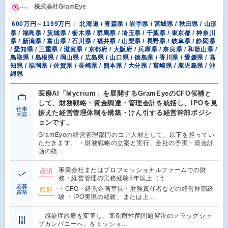
株式会社GramEye
600万円～1199万円
北海道 / 青森県 / 岩手県 / 宮城県 / 秋田県 / 山形
県 / 福島県 / 茨城県 / 栃木県 / 群馬県 / 埼玉県 / 千葉県 / 東京都 / 神奈川
県 / 新潟県 / 富山県 / 石川県 / 福井県 / 山梨県 / 長野県 / 岐阜県 / 静岡県
/ 愛知県 / 三重県 / 滋賀県 / 京都府 / 大阪府 / 兵庫県 / 奈良県 / 和歌山県 /
鳥取県 / 島根県 / 岡山県 / 広島県 / 山口県 / 徳島県 / 香川県 / 愛媛県 / 高
知県 / 福岡県 / 佐賀県 / 長崎県 / 熊本県 / 大分県 / 宮崎県 / 鹿児島県 / 沖
縄県
医療AI「Mycrium」を展開するGramEyeのCFO候補と
して、財務戦略・資金調達・管理会計を統括し、IPOを見
仕事
据えた経営管理体制を構築・けん引する経営幹部ポジシ
内容
ョンです。
GramEyeの経営管理部門のコア人材として、以下を担ってい
ただきます。 ・財務戦略の立案と実行、全社の予実・資金計
画の統…
事業会社またはプロフェッショナルファームでの財
必須
務・経営管理の実務経験8年以上（う…
応募
・CFO・経営企画室長・財務責任者などの経営幹部経
歓迎
資格
験 ・IPO実現の経験、または上…
「感染症診療を変革し、薬剤耐性菌問題解決のフラッグシッ
プカンパニーへ」をミッショ…