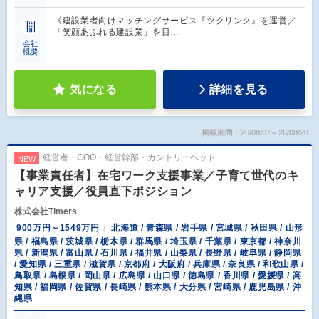
《建設業者向けマッチングサービス『ツクリンク』を運営／
「笑顔あふれる建設業」を目…
会社
概要
気になる
詳細を見る
掲載期間：26/08/07～26/08/20
経営者・COO・経営幹部・カントリーヘッド
NEW
【事業責任者】在宅ワーク支援事業／子育て世代のキ
ャリア支援／役員直下ポジション
株式会社Timers
900万円～1549万円
北海道 / 青森県 / 岩手県 / 宮城県 / 秋田県 / 山形
県 / 福島県 / 茨城県 / 栃木県 / 群馬県 / 埼玉県 / 千葉県 / 東京都 / 神奈川
県 / 新潟県 / 富山県 / 石川県 / 福井県 / 山梨県 / 長野県 / 岐阜県 / 静岡県
/ 愛知県 / 三重県 / 滋賀県 / 京都府 / 大阪府 / 兵庫県 / 奈良県 / 和歌山県 /
鳥取県 / 島根県 / 岡山県 / 広島県 / 山口県 / 徳島県 / 香川県 / 愛媛県 / 高
知県 / 福岡県 / 佐賀県 / 長崎県 / 熊本県 / 大分県 / 宮崎県 / 鹿児島県 / 沖
縄県