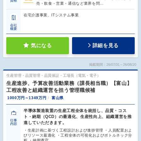
資格
売・飲食・営業・通信など業界を問…
在宅介護事業、ITシステム事業
会社
概要
気になる
詳細を見る
掲載期間：26/07/31～26/08/20
生産管理・品質管理・品質保証・工場長（電気・電子）
生産進捗、予算改善活動業務（課長相当職）【富山】
工程改善と組織運営を担う管理職候補
1000万円～1349万円
富山県
半導体製造装置の生産工程全体を統括し、品質・コス
ト・納期（QCD）の最適化、生産性向上、組織運営を推
仕事
進していただきます。
内容
・生産計画に基づく工程設計および進捗管理 ・人員配置およ
びリソース最適化 ・工程全体の可視化およびボトルネック分
析 ・納期遵守…