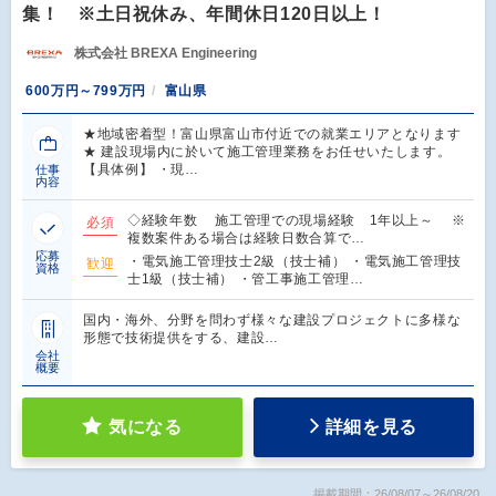
集！ ※土日祝休み、年間休日120日以上！
株式会社 BREXA Engineering
600万円～799万円
富山県
★地域密着型！富山県富山市付近での就業エリアとなります
★ 建設現場内に於いて施工管理業務をお任せいたします。
【具体例】 ・現…
仕事
内容
◇経験年数 施工管理での現場経験 1年以上～ ※
必須
複数案件ある場合は経験日数合算で…
応募
・電気施工管理技士2級（技士補） ・電気施工管理技
歓迎
資格
士1級（技士補） ・管工事施工管理…
国内・海外、分野を問わず様々な建設プロジェクトに多様な
形態で技術提供をする、建設…
会社
概要
気になる
詳細を見る
掲載期間：26/08/07～26/08/20