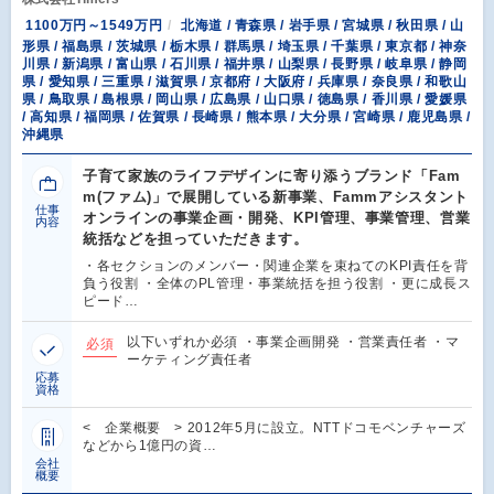
1100万円～1549万円
北海道 / 青森県 / 岩手県 / 宮城県 / 秋田県 / 山
形県 / 福島県 / 茨城県 / 栃木県 / 群馬県 / 埼玉県 / 千葉県 / 東京都 / 神奈
川県 / 新潟県 / 富山県 / 石川県 / 福井県 / 山梨県 / 長野県 / 岐阜県 / 静岡
県 / 愛知県 / 三重県 / 滋賀県 / 京都府 / 大阪府 / 兵庫県 / 奈良県 / 和歌山
県 / 鳥取県 / 島根県 / 岡山県 / 広島県 / 山口県 / 徳島県 / 香川県 / 愛媛県
/ 高知県 / 福岡県 / 佐賀県 / 長崎県 / 熊本県 / 大分県 / 宮崎県 / 鹿児島県 /
沖縄県
子育て家族のライフデザインに寄り添うブランド「Fam
m(ファム)」で展開している新事業、Fammアシスタント
仕事
オンラインの事業企画・開発、KPI管理、事業管理、営業
内容
統括などを担っていただきます。
・各セクションのメンバー・関連企業を束ねてのKPI責任を背
負う役割 ・全体のPL管理・事業統括を担う役割 ・更に成長ス
ピード…
以下いずれか必須 ・事業企画開発 ・営業責任者 ・マ
必須
ーケティング責任者
応募
資格
< 企業概要 > 2012年5月に設立。NTTドコモベンチャーズ
などから1億円の資…
会社
概要