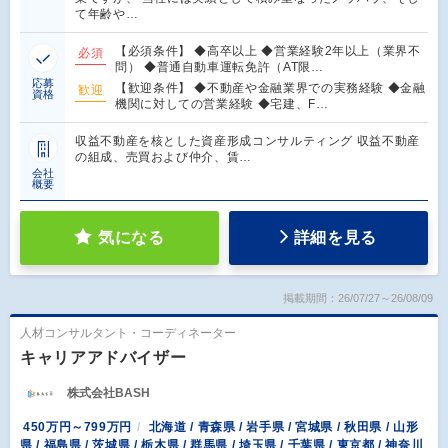
て年齢や…
【必須条件】 ◆高卒以上 ◆営業経験2年以上（業界不
必須
問） ◆普通自動車運転免許（AT限…
応募
【歓迎条件】 ◆不動産や金融業界での実務経験 ◆金融
歓迎
資格
機関に対しての営業経験 ◆宅建、F…
収益不動産を核とした資産形成コンサルティング 収益不動産
の組成、売買および仲介、賃…
会社
概要
気になる
詳細を見る
掲載期間：26/07/27～26/08/09
人材コンサルタント・コーディネーター
キャリアアドバイザー
株式会社BASH
450万円～799万円
北海道 / 青森県 / 岩手県 / 宮城県 / 秋田県 / 山形
県 / 福島県 / 茨城県 / 栃木県 / 群馬県 / 埼玉県 / 千葉県 / 東京都 / 神奈川