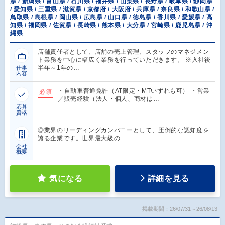
県 / 新潟県 / 富山県 / 石川県 / 福井県 / 山梨県 / 長野県 / 岐阜県 / 静岡県
/ 愛知県 / 三重県 / 滋賀県 / 京都府 / 大阪府 / 兵庫県 / 奈良県 / 和歌山県 /
鳥取県 / 島根県 / 岡山県 / 広島県 / 山口県 / 徳島県 / 香川県 / 愛媛県 / 高
知県 / 福岡県 / 佐賀県 / 長崎県 / 熊本県 / 大分県 / 宮崎県 / 鹿児島県 / 沖
縄県
店舗責任者として、店舗の売上管理、スタッフのマネジメン
ト業務を中心に幅広く業務を行っていただきます。 ※入社後
半年～1年の…
仕事
内容
・自動車普通免許（AT限定・MTいずれも可） ・営業
必須
／販売経験（法人・個人、商材は…
応募
資格
◎業界のリーディングカンパニーとして、圧倒的な認知度を
誇る企業です。世界最大級の…
会社
概要
気になる
詳細を見る
掲載期間：26/07/31～26/08/13