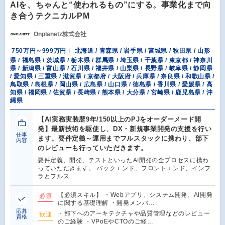
AIを、ちゃんと“使われるもの”にする。事業化まで向
き合うテクニカルPM
Onplanetz株式会社
750万円～999万円
北海道 / 青森県 / 岩手県 / 宮城県 / 秋田県 / 山形
県 / 福島県 / 茨城県 / 栃木県 / 群馬県 / 埼玉県 / 千葉県 / 東京都 / 神奈川
県 / 新潟県 / 富山県 / 石川県 / 福井県 / 山梨県 / 長野県 / 岐阜県 / 静岡県
/ 愛知県 / 三重県 / 滋賀県 / 京都府 / 大阪府 / 兵庫県 / 奈良県 / 和歌山県 /
鳥取県 / 島根県 / 岡山県 / 広島県 / 山口県 / 徳島県 / 香川県 / 愛媛県 / 高
知県 / 福岡県 / 佐賀県 / 長崎県 / 熊本県 / 大分県 / 宮崎県 / 鹿児島県 / 沖
縄県
【AI実務実装歴9年/150以上のPJをオーダーメード開
発】最新技術を駆使し、DX・新規事業開発の支援を行い
仕事
ます。要件定義～運用までフルスタックに携わり、部下
内容
のレビューも行っていただきます。
要件定義、開発、テストといったAI開発の全プロセスに携わ
っていただきます。 バックエンド、フロントエンド、インフ
ラとフルス…
【必須スキル】 ・Webアプリ、システム開発、AI開発
必須
に関する基礎理解 ・開発メンバ…
応募
・部下へのアーキテクチャや品質管理などのレビュー
歓迎
資格
のご経験 ・VPoEやCTOのご経…