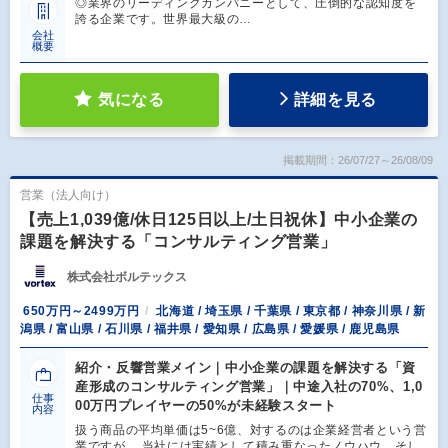
◎業界のリーディングカンパニーとして、圧倒的な認知度を
誇る企業です。世界最大級の…
会社
概要
気になる
詳細を見る
掲載期間：26/07/27～26/08/09
営業（法人向け）
【売上1,039億/休日125日以上/土日祝休】中小企業の
課題を解決する「コンサルティング営業」
株式会社ボルテックス
650万円～2499万円
北海道 / 埼玉県 / 千葉県 / 東京都 / 神奈川県 / 新
潟県 / 富山県 / 石川県 / 福井県 / 愛知県 / 広島県 / 愛媛県 / 鹿児島県
紹介・反響営業メイン｜中小企業の課題を解決する「資
産形成のコンサルティング営業」｜中途入社の70%、1,0
仕事
00万円プレイヤーの50%が未経験スタート
内容
扱う商品の平均単価は5~6億、対するのは企業経営者という営
業ですが、 当社には実績として積み重なったノウハウ、そし