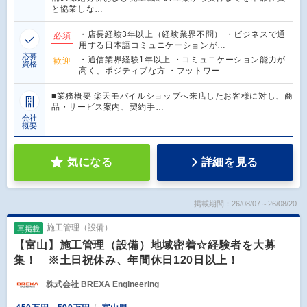
と協業しな…
・店長経験3年以上（経験業界不問） ・ビジネスで通
必須
用する日本語コミュニケーションが…
応募
・通信業界経験1年以上 ・コミュニケーション能力が
歓迎
資格
高く、ポジティブな方 ・フットワー…
■業務概要 楽天モバイルショップへ来店したお客様に対し、商
品・サービス案内、契約手…
会社
概要
気になる
詳細を見る
掲載期間：26/08/07～26/08/20
施工管理（設備）
再掲載
【富山】施工管理（設備）地域密着☆経験者を大募
集！ ※土日祝休み、年間休日120日以上！
株式会社 BREXA Engineering