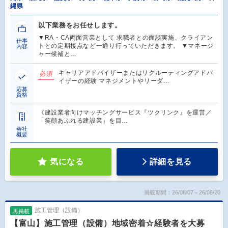
縄県
以下業務をお任せします。
▼RA・CA両面営業として 求職者との面談実施、クライアン
仕事
トとの定期接点など一通り行っていただきます。 ▼マネージ
内容
ャー候補と…
キャリアアドバイザーまたはリクルーティングアドバ
必須
イザーの経験 マネジメントやリーダ…
応募
資格
《建設業者向けマッチングサービス『ツクリンク』を運営／
「笑顔あふれる建設業」を目…
会社
概要
気になる
詳細を見る
掲載期間：26/08/07～26/08/20
施工管理（設備）
再掲載
【富山】施工管理（設備）地域密着☆経験者を大募