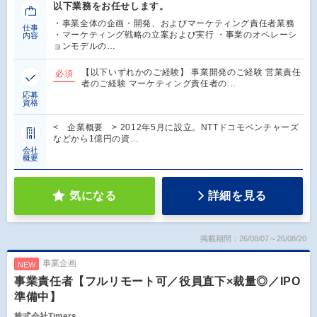
以下業務をお任せします。
・事業全体の企画・開発、およびマーケティング責任者業務
仕事
・マーケティング戦略の立案および実行 ・事業のオペレーシ
内容
ョンモデルの…
【以下いずれかのご経験】 事業開発のご経験 営業責任
必須
者のご経験 マーケティング責任者の…
応募
資格
< 企業概要 > 2012年5月に設立。NTTドコモベンチャーズ
などから1億円の資…
会社
概要
気になる
詳細を見る
掲載期間：26/08/07～26/08/20
事業企画
NEW
事業責任者【フルリモート可／役員直下×裁量◎／IPO
準備中】
株式会社Timers