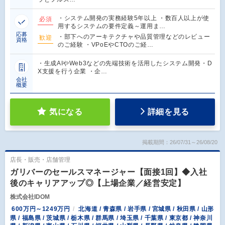
・システム開発の実務経験5年以上 ・数百人以上が使
必須
用するシステムの要件定義～運用ま…
応募
・部下へのアーキテクチャや品質管理などのレビュー
歓迎
資格
のご経験 ・VPoEやCTOのご経…
・生成AIやWeb3などの先端技術を活用したシステム開発・D
X支援を行う企業 ・企…
会社
概要
気になる
詳細を見る
掲載期間：26/07/31～26/08/20
店長・販売・店舗管理
ガリバーのセールスマネージャー【面接1回】◆入社
後のキャリアアップ◎【上場企業／経営安定】
株式会社IDOM
600万円～1249万円
北海道 / 青森県 / 岩手県 / 宮城県 / 秋田県 / 山形
県 / 福島県 / 茨城県 / 栃木県 / 群馬県 / 埼玉県 / 千葉県 / 東京都 / 神奈川