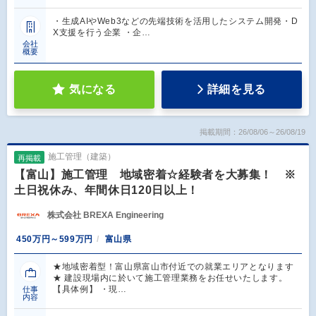
・生成AIやWeb3などの先端技術を活用したシステム開発・D
X支援を行う企業 ・企…
会社
概要
気になる
詳細を見る
掲載期間：26/08/06～26/08/19
施工管理（建築）
再掲載
【富山】施工管理 地域密着☆経験者を大募集！ ※
土日祝休み、年間休日120日以上！
株式会社 BREXA Engineering
450万円～599万円
富山県
★地域密着型！富山県富山市付近での就業エリアとなります
★ 建設現場内に於いて施工管理業務をお任せいたします。
【具体例】 ・現…
仕事
内容