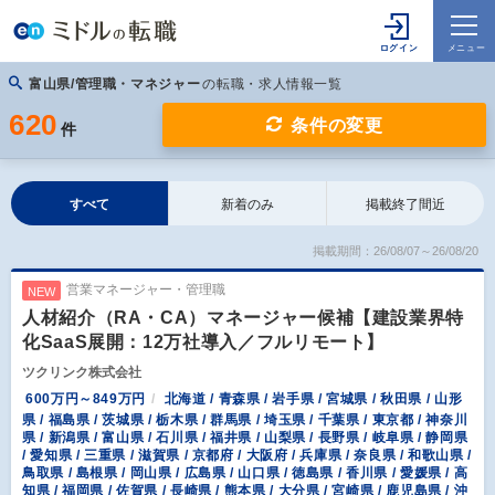
富山県/管理職・マネジャー
の転職・求人情報一覧
620
条件の変更
件
すべて
新着のみ
掲載終了間近
掲載期間：26/08/07～26/08/20
営業マネージャー・管理職
NEW
人材紹介（RA・CA）マネージャー候補【建設業界特
化SaaS展開：12万社導入／フルリモート】
ツクリンク株式会社
600万円～849万円
北海道 / 青森県 / 岩手県 / 宮城県 / 秋田県 / 山形
県 / 福島県 / 茨城県 / 栃木県 / 群馬県 / 埼玉県 / 千葉県 / 東京都 / 神奈川
県 / 新潟県 / 富山県 / 石川県 / 福井県 / 山梨県 / 長野県 / 岐阜県 / 静岡県
/ 愛知県 / 三重県 / 滋賀県 / 京都府 / 大阪府 / 兵庫県 / 奈良県 / 和歌山県 /
鳥取県 / 島根県 / 岡山県 / 広島県 / 山口県 / 徳島県 / 香川県 / 愛媛県 / 高
知県 / 福岡県 / 佐賀県 / 長崎県 / 熊本県 / 大分県 / 宮崎県 / 鹿児島県 / 沖