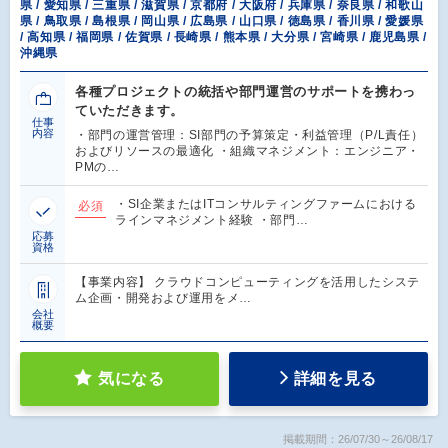
県 / 愛知県 / 三重県 / 滋賀県 / 京都府 / 大阪府 / 兵庫県 / 奈良県 / 和歌山
県 / 鳥取県 / 島根県 / 岡山県 / 広島県 / 山口県 / 徳島県 / 香川県 / 愛媛県
/ 高知県 / 福岡県 / 佐賀県 / 長崎県 / 熊本県 / 大分県 / 宮崎県 / 鹿児島県 /
沖縄県
各種プロジェクトの統括や部門運営のサポートを携わっ
ていただきます。
仕事
内容
・部門の運営管理：SI部門の予算策定・利益管理（P/L責任）
およびリソースの最適化 ・組織マネジメント：エンジニア・
PMの…
・SI企業またはITコンサルティングファームにおける
必須
ラインマネジメント経験 ・部門…
応募
資格
【事業内容】 クラウドコンピューティングを活用したシステ
ム企画・開発および運用をメ…
会社
概要
気になる
詳細を見る
掲載期間：26/07/30～26/08/17