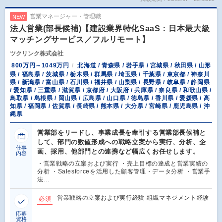
営業マネージャー・管理職
NEW
法人営業(部長候補)【建設業界特化SaaS：日本最大級
マッチングサービス／フルリモート】
ツクリンク株式会社
800万円～1049万円
北海道 / 青森県 / 岩手県 / 宮城県 / 秋田県 / 山形
県 / 福島県 / 茨城県 / 栃木県 / 群馬県 / 埼玉県 / 千葉県 / 東京都 / 神奈川
県 / 新潟県 / 富山県 / 石川県 / 福井県 / 山梨県 / 長野県 / 岐阜県 / 静岡県
/ 愛知県 / 三重県 / 滋賀県 / 京都府 / 大阪府 / 兵庫県 / 奈良県 / 和歌山県 /
鳥取県 / 島根県 / 岡山県 / 広島県 / 山口県 / 徳島県 / 香川県 / 愛媛県 / 高
知県 / 福岡県 / 佐賀県 / 長崎県 / 熊本県 / 大分県 / 宮崎県 / 鹿児島県 / 沖
縄県
営業部をリードし、事業成長を牽引する営業部長候補と
して、部門の数値形成への戦略立案から実行、分析、企
仕事
画、採用、他部門との連携など幅広くお任せします。
内容
・営業戦略の立案および実行 ・売上目標の達成と営業実績の
分析 ・Salesforceを活用した顧客管理・データ分析 ・営業手
法…
営業戦略の立案および実行経験 組織マネジメント経験
必須
応募
資格