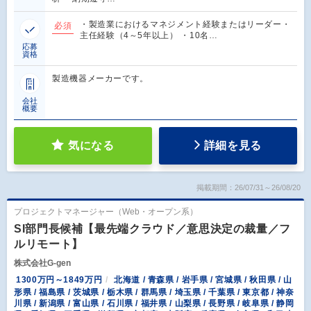
・製造業におけるマネジメント経験またはリーダー・
必須
主任経験（4～5年以上） ・10名…
応募
資格
製造機器メーカーです。
会社
概要
気になる
詳細を見る
掲載期間：26/07/31～26/08/20
プロジェクトマネージャー（Web・オープン系）
SI部門長候補【最先端クラウド／意思決定の裁量／フ
ルリモート】
株式会社G-gen
1300万円～1849万円
北海道 / 青森県 / 岩手県 / 宮城県 / 秋田県 / 山
形県 / 福島県 / 茨城県 / 栃木県 / 群馬県 / 埼玉県 / 千葉県 / 東京都 / 神奈
川県 / 新潟県 / 富山県 / 石川県 / 福井県 / 山梨県 / 長野県 / 岐阜県 / 静岡