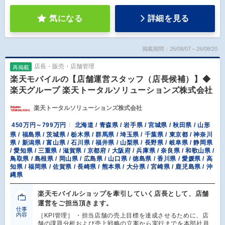
気になる
詳細を見る
掲載期間：26/08/07～26/08/20
店長・販売・店舗管理
再掲載
楽天モバイルの【店舗運営スタッフ（店長候補）】◆
楽天グループ 楽天トータルソリューションズ株式会社
楽天トータルソリューションズ株式会社
450万円～799万円
北海道 / 青森県 / 岩手県 / 宮城県 / 秋田県 / 山形
県 / 福島県 / 茨城県 / 栃木県 / 群馬県 / 埼玉県 / 千葉県 / 東京都 / 神奈川
県 / 新潟県 / 富山県 / 石川県 / 福井県 / 山梨県 / 長野県 / 岐阜県 / 静岡県
/ 愛知県 / 三重県 / 滋賀県 / 京都府 / 大阪府 / 兵庫県 / 奈良県 / 和歌山県 /
鳥取県 / 島根県 / 岡山県 / 広島県 / 山口県 / 徳島県 / 香川県 / 愛媛県 / 高
知県 / 福岡県 / 佐賀県 / 長崎県 / 熊本県 / 大分県 / 宮崎県 / 鹿児島県 / 沖
縄県
楽天モバイルショップを牽引していく店長として、店舗
運営をご担当頂きます。
仕事
内容
［KPI管理］ ・担当店舗の売上目標を達成させるために、店
舗の課題分析および売上戦略の立案から実行までを本部社員