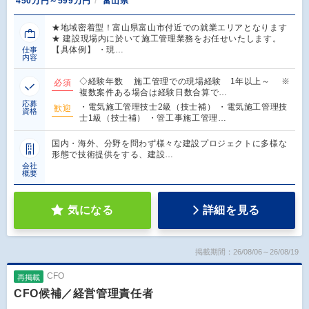
450万円～599万円
富山県
★地域密着型！富山県富山市付近での就業エリアとなります
★ 建設現場内に於いて施工管理業務をお任せいたします。
【具体例】 ・現…
仕事
内容
◇経験年数 施工管理での現場経験 1年以上～ ※
必須
複数案件ある場合は経験日数合算で…
応募
・電気施工管理技士2級（技士補） ・電気施工管理技
歓迎
資格
士1級（技士補） ・管工事施工管理…
国内・海外、分野を問わず様々な建設プロジェクトに多様な
形態で技術提供をする、建設…
会社
概要
気になる
詳細を見る
掲載期間：26/08/06～26/08/19
CFO
再掲載
CFO候補／経営管理責任者