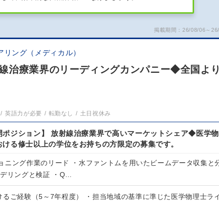
掲載期間：26/08/06～26/
アリング（メディカル）
線治療業界のリーディングカンパニー◆全国よ
英語力が必要
転勤なし
土日祝休み
開ポジション】 放射線治療業界で高いマーケットシェア◆医学物
おける修士以上の学位をお持ちの方限定の募集です。
ョニング作業のリード ・水ファントムを用いたビームデータ収集と
デリングと検証 ・Q…
けるご経験（5～7年程度） ・担当地域の基準に準じた医学物理士ラ