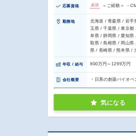
必須
＜ご経験＞ ・C
応募資格
北海道 / 青森県 / 岩手県
勤務地
玉県 / 千葉県 / 東京都 
阜県 / 静岡県 / 愛知県 
取県 / 島根県 / 岡山県 
県 / 長崎県 / 熊本県 /
800万円～1299万円
年収 / 給与
・日系の創薬バイオベ
会社概要
気になる