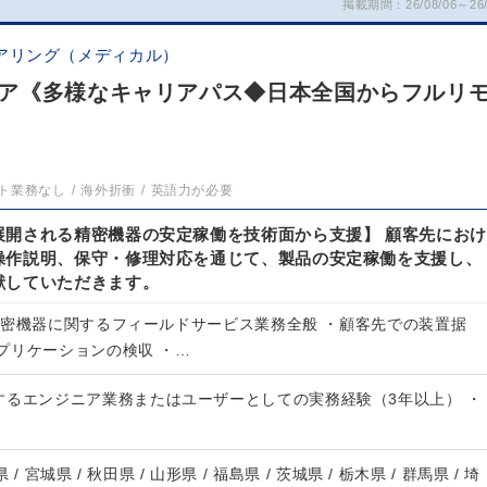
掲載期間：26/08/06～26/
アリング（メディカル）
ア《多様なキャリアパス◆日本全国からフルリ
ト業務なし
海外折衝
英語力が必要
展開される精密機器の安定稼働を技術面から支援】 顧客先におけ
操作説明、保守・修理対応を通じて、製品の安定稼働を支援し、
献していただきます。
精密機器に関するフィールドサービス業務全般 ・顧客先での装置据
プリケーションの検収 ・…
するエンジニア業務またはユーザーとしての実務経験（3年以上） ・
 / 宮城県 / 秋田県 / 山形県 / 福島県 / 茨城県 / 栃木県 / 群馬県 / 埼