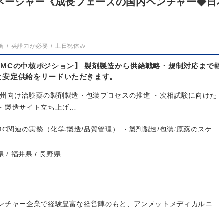
マネージャー《成長フェーズの国内ベンチャー◆日
衝
英語力が必要
土日祝休み
CMCの中核ポジション】 製剤製造から供給戦略・規制対応まで
と安定供給をリードいただきます。
欧州向け治験薬の製剤製造・包装プロセスの推進 ・次相試験に向けた
・製造サイト立ち上げ…
MC関連の実務（化学/製造/品質管理） ・製剤製造/包装/原薬のスケ
県 / 福井県 / 長野県
ンチャー企業で経験豊富な経営陣のもと、アンメットメディカルニ