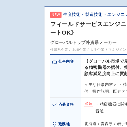
生産技術・製造技術・エンジニ
NEW
フィールドサービスエンジニ
ートOK》
グローバルトップ外資系メーカー
外資系企業
上場企業
大手企業
マネジメン
【グローバル市場で
仕事内容
る精密機器の据付、
顧客満足度向上に貢
＜主な仕事内容＞ ・
付、操作説明、既存ア
必須
・精密機器に関
応募資格
普通…
北海道 / 青森県 / 岩手県
勤務地