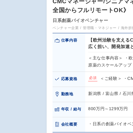
CMCマネージャー/シニア
全国からフルリモートOK》
日系創薬バイオベンチャー
ベンチャー企業
管理職・マネジャー
海外折
【欧州治験を支える
仕事内容
広く担い、開発加速
＜主な仕事内容＞ ・
原薬のスケールアップ
必須
＜ご経験＞ ・C
応募資格
新潟県 / 富山県 / 石川
勤務地
800万円～1299万円
年収 / 給与
・日系の創薬バイオベ
会社概要