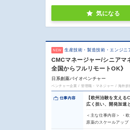
気になる
生産技術・製造技術・エンジニ
NEW
CMCマネージャー/シニア
全国からフルリモートOK》
日系創薬バイオベンチャー
ベンチャー企業
管理職・マネジャー
海外折
【欧州治験を支える
仕事内容
広く担い、開発加速
＜主な仕事内容＞ ・
原薬のスケールアップ