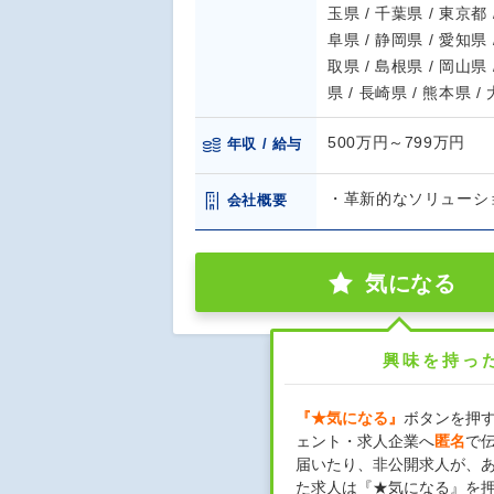
玉県 / 千葉県 / 東京都 
阜県 / 静岡県 / 愛知県 
取県 / 島根県 / 岡山県 
県 / 長崎県 / 熊本県 /
500万円～799万円
年収 / 給与
・革新的なソリューシ
会社概要
気になる
興味を持っ
『★気になる』
ボタンを押
ェント・求人企業へ
匿名
で
届いたり、非公開求人が、
た求人は『★気になる』を