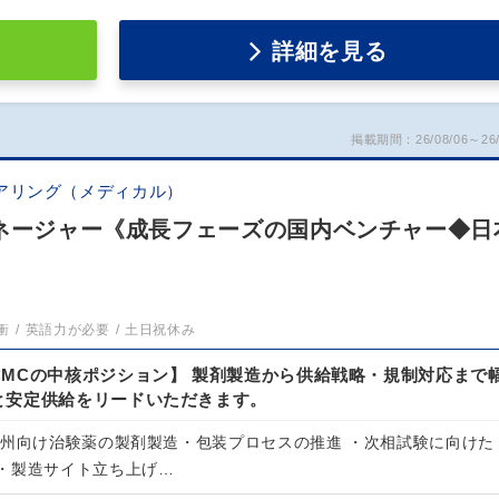
詳細を見る
掲載期間：26/08/06～26/
アリング（メディカル）
マネージャー《成長フェーズの国内ベンチャー◆日
衝
英語力が必要
土日祝休み
CMCの中核ポジション】 製剤製造から供給戦略・規制対応まで
と安定供給をリードいただきます。
欧州向け治験薬の製剤製造・包装プロセスの推進 ・次相試験に向けた
・製造サイト立ち上げ…