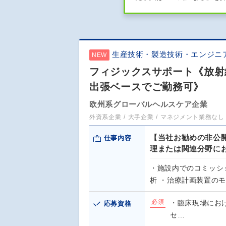
生産技術・製造技術・エンジニ
NEW
フィジックスサポート《放射
出張ベースでご勤務可》
欧州系グローバルヘルスケア企業
外資系企業
大手企業
マネジメント業務なし
【当社お勧めの非公
仕事内容
理または関連分野に
・施設内でのコミッシ
析 ・治療計画装置のモ
必須
・臨床現場にお
応募資格
セ…