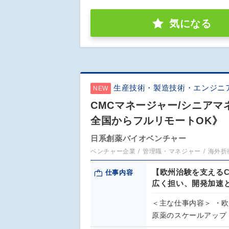
気になる
生産技術・製造技術・エンジニ
NEW
CMCマネージャー/シニア
全国からフルリモートOK》
日系創薬バイオベンチャー
ベンチャー企業
管理職・マネジャー
海外折
【欧州治験を支える
仕事内容
広く担い、開発加速
＜主な仕事内容＞ ・
原薬のスケールアップ