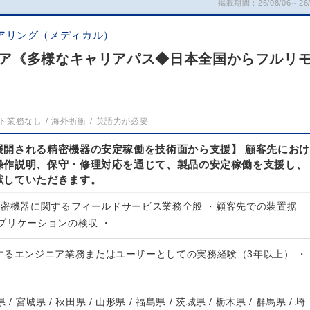
掲載期間：26/08/06～26/
アリング（メディカル）
ア《多様なキャリアパス◆日本全国からフルリ
ト業務なし
海外折衝
英語力が必要
展開される精密機器の安定稼働を技術面から支援】 顧客先におけ
操作説明、保守・修理対応を通じて、製品の安定稼働を支援し、
献していただきます。
精密機器に関するフィールドサービス業務全般 ・顧客先での装置据
プリケーションの検収 ・…
するエンジニア業務またはユーザーとしての実務経験（3年以上） ・
 / 宮城県 / 秋田県 / 山形県 / 福島県 / 茨城県 / 栃木県 / 群馬県 / 埼