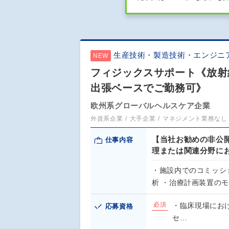
生産技術・製造技術・エンジニ
NEW
フィジックスサポート《放射
出張ベースでご勤務可》
欧州系グローバルヘルスケア企業
外資系企業
大手企業
マネジメント業務なし
【当社お勧めの非公
仕事内容
理または関連分野に
・施設内でのコミッシ
析 ・治療計画装置のモ
必須
・臨床現場にお
応募資格
セ…