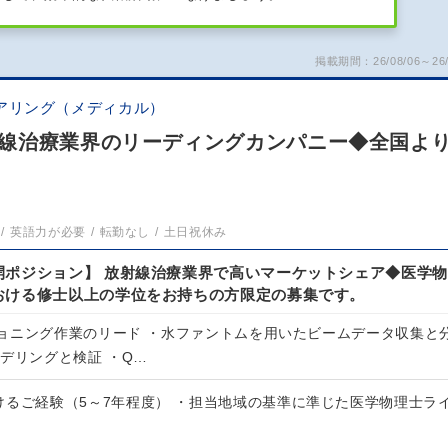
掲載期間：26/08/06～26/
アリング（メディカル）
線治療業界のリーディングカンパニー◆全国よ
英語力が必要
転勤なし
土日祝休み
開ポジション】 放射線治療業界で高いマーケットシェア◆医学物
おける修士以上の学位をお持ちの方限定の募集です。
ョニング作業のリード ・水ファントムを用いたビームデータ収集と
デリングと検証 ・Q…
けるご経験（5～7年程度） ・担当地域の基準に準じた医学物理士ラ