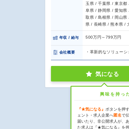
玉県 / 千葉県 / 東京都 
阜県 / 静岡県 / 愛知県 
取県 / 島根県 / 岡山県 
県 / 長崎県 / 熊本県 /
500万円～799万円
年収 / 給与
・革新的なソリューシ
会社概要
気になる
興味を持っ
『★気になる』
ボタンを押
ェント・求人企業へ
匿名
で
届いたり、非公開求人が、
た求人は『★気になる』を