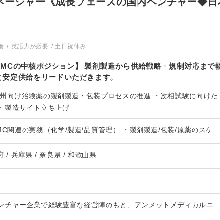
マネージャー《成長フェーズの国内ベンチャー◆日
衝
英語力が必要
土日祝休み
CMCの中核ポジション】 製剤製造から供給戦略・規制対応まで
と安定供給をリードいただきます。
欧州向け治験薬の製剤製造・包装プロセスの推進 ・次相試験に向けた
・製造サイト立ち上げ…
MC関連の実務（化学/製造/品質管理） ・製剤製造/包装/原薬のスケ
府 / 兵庫県 / 奈良県 / 和歌山県
ンチャー企業で経験豊富な経営陣のもと、アンメットメディカルニ