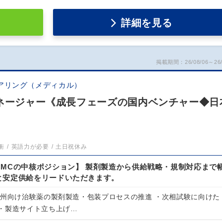
詳細を見る
掲載期間：26/08/06～26/
アリング（メディカル）
マネージャー《成長フェーズの国内ベンチャー◆日
衝
英語力が必要
土日祝休み
CMCの中核ポジション】 製剤製造から供給戦略・規制対応まで
と安定供給をリードいただきます。
欧州向け治験薬の製剤製造・包装プロセスの推進 ・次相試験に向けた
・製造サイト立ち上げ…