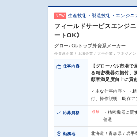
生産技術・製造技術・エンジニ
NEW
フィールドサービスエンジニ
ートOK》
グローバルトップ外資系メーカー
外資系企業
上場企業
大手企業
マネジメン
【グローバル市場で
仕事内容
る精密機器の据付、
顧客満足度向上に貢
＜主な仕事内容＞ ・
付、操作説明、既存ア
必須
・精密機器に関
応募資格
普通…
北海道 / 青森県 / 岩手県
勤務地