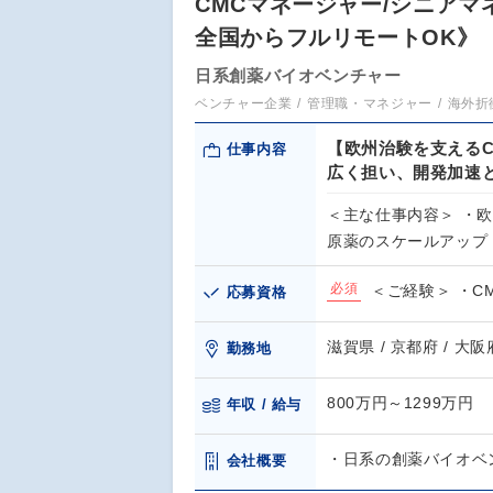
CMCマネージャー/シニア
全国からフルリモートOK》
日系創薬バイオベンチャー
ベンチャー企業
管理職・マネジャー
海外折
【欧州治験を支える
仕事内容
広く担い、開発加速
＜主な仕事内容＞ ・
原薬のスケールアップ
必須
＜ご経験＞ ・C
応募資格
滋賀県 / 京都府 / 大阪
勤務地
800万円～1299万円
年収 / 給与
・日系の創薬バイオベ
会社概要