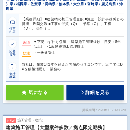
知県 / 福岡県 / 佐賀県 / 長崎県 / 熊本県 / 大分県 / 宮崎県 / 鹿児島県 / 沖
縄県
【業務詳細】 ■建築物の施工管理全般 ■施主・設計事務所との
折衝、近隣交渉 ■工事の品質（Q）、予算（C）、工程
（D）、安全（…
仕事
内容
▼下記いずれも必須 ・建築施工管理経験（目安：5年
必須
以上） ・1級建築施工管理技士
応募
・一級建築士
歓迎
資格
当社は、創業142年を迎えた老舗のゼネコンです。近年ではD
Xを積極活用し、業務の…
会社
概要
気になる
詳細を見る
掲載期間：26/08/05～26/08/20
施工管理（建築）
NEW
建築施工管理【大型案件多数／拠点限定勤務】