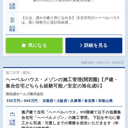
層の方向けに土地活用や資産活用提…
応募
資格
【人は、誰かの拠り所になれる】 注文住宅のへーベルハウス
は、高い技術力と設計自由度…
会社
概要
気になる
詳細を見る
掲載期間：26/07/24～26/08/06
施工管理（建築）
ヘーベルハウス・メゾンの施工管理(関西圏)【戸建・
集合住宅どちらも経験可能／安定の旭化成G】
旭化成ホームズ株式会社
550万円～949万円
京都府 / 大阪府 / 兵庫県 / 奈良県 / 和歌山県
施戸建て住宅「ヘーベルハウス」や4階建て以下の低層集
合住宅「へーベルメゾン」の施工管理。 下記を中心に着
仕事
工から完成・引渡しまでの業務を担当いただきます（年
内容