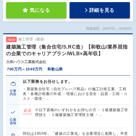
気になる
詳細を見る
掲載期間：26/07/31～26/08/20
施工管理（建築）
NEW
建築施工管理（集合住宅/S,RC造）【和歌山/業界屈指
の企業でのキャリアプラン/WLB×高年収】
大和ハウス工業株式会社
700万円～1049万円
和歌山県
以下業務をお任せします。
・新築集合住宅（自社プレハブ商品）の施工計画立案、工程
仕事
表・各種計画書の作成 ・現場における安全・品質・工程・コ
内容
スト・環境・…
※以下資格のいずれかをお持ちの方 ・１級建築施工管
必須
理技士 ・１級建築施工管理技士補 ・…
応募
資格
同社は1955年、「建築の工業化」を企業理念に創業し、半世