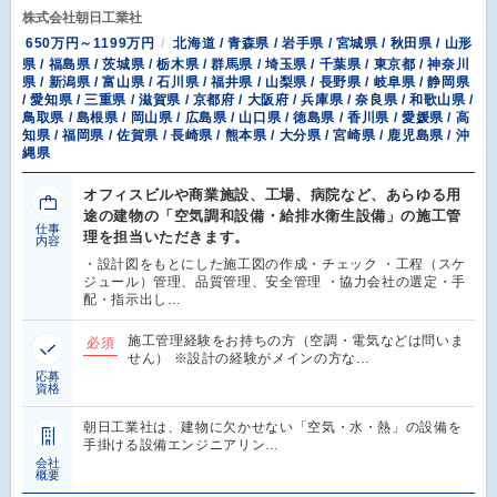
株式会社朝日工業社
650万円～1199万円
北海道 / 青森県 / 岩手県 / 宮城県 / 秋田県 / 山形
県 / 福島県 / 茨城県 / 栃木県 / 群馬県 / 埼玉県 / 千葉県 / 東京都 / 神奈川
県 / 新潟県 / 富山県 / 石川県 / 福井県 / 山梨県 / 長野県 / 岐阜県 / 静岡県
/ 愛知県 / 三重県 / 滋賀県 / 京都府 / 大阪府 / 兵庫県 / 奈良県 / 和歌山県 /
鳥取県 / 島根県 / 岡山県 / 広島県 / 山口県 / 徳島県 / 香川県 / 愛媛県 / 高
知県 / 福岡県 / 佐賀県 / 長崎県 / 熊本県 / 大分県 / 宮崎県 / 鹿児島県 / 沖
縄県
オフィスビルや商業施設、工場、病院など、あらゆる用
途の建物の「空気調和設備・給排水衛生設備」の施工管
仕事
理を担当いただきます。
内容
・設計図をもとにした施工図の作成・チェック ・工程（スケ
ジュール）管理、品質管理、安全管理 ・協力会社の選定・手
配・指示出し…
施工管理経験をお持ちの方（空調・電気などは問いま
必須
せん） ※設計の経験がメインの方な…
応募
資格
朝日工業社は、建物に欠かせない「空気・水・熱」の設備を
手掛ける設備エンジニアリン…
会社
概要