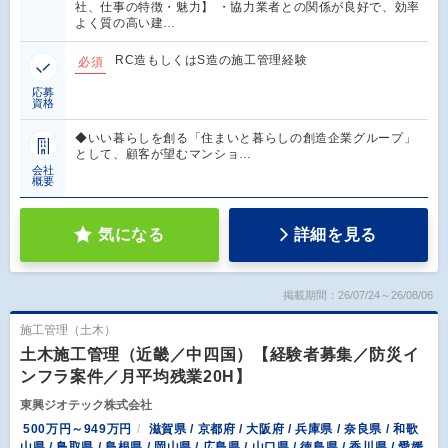
社、仕事の特徴・魅力】 ・協力業者との関係が良好で、効率
よく質の高い建…
RC造もしくはS造の施工管理経験
必須
応募
資格
◆いい暮らしを創る「住まいと暮らしの創造企業グループ」
として、顧客が望むマンショ…
会社
概要
気になる
詳細を見る
掲載期間：26/07/24～26/08/06
施工管理（土木）
土木施工管理（近畿／中四国）【経験者募集／防災イ
ンフラ案件／月平均残業20H】
東興ジオテック株式会社
500万円～949万円
滋賀県 / 京都府 / 大阪府 / 兵庫県 / 奈良県 / 和歌
山県 / 鳥取県 / 島根県 / 岡山県 / 広島県 / 山口県 / 徳島県 / 香川県 / 愛媛