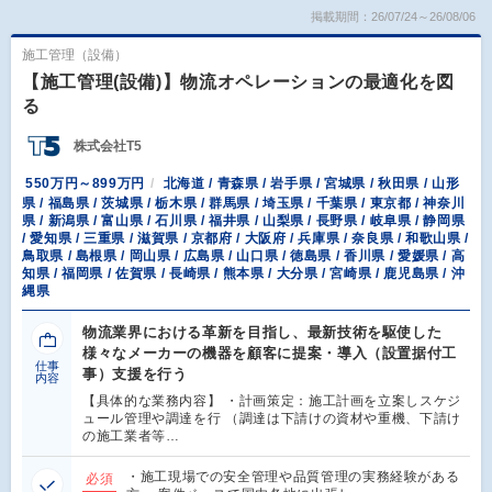
掲載期間：26/07/24～26/08/06
施工管理（設備）
【施工管理(設備)】物流オペレーションの最適化を図
る
株式会社T5
550万円～899万円
北海道 / 青森県 / 岩手県 / 宮城県 / 秋田県 / 山形
県 / 福島県 / 茨城県 / 栃木県 / 群馬県 / 埼玉県 / 千葉県 / 東京都 / 神奈川
県 / 新潟県 / 富山県 / 石川県 / 福井県 / 山梨県 / 長野県 / 岐阜県 / 静岡県
/ 愛知県 / 三重県 / 滋賀県 / 京都府 / 大阪府 / 兵庫県 / 奈良県 / 和歌山県 /
鳥取県 / 島根県 / 岡山県 / 広島県 / 山口県 / 徳島県 / 香川県 / 愛媛県 / 高
知県 / 福岡県 / 佐賀県 / 長崎県 / 熊本県 / 大分県 / 宮崎県 / 鹿児島県 / 沖
縄県
物流業界における革新を目指し、最新技術を駆使した
様々なメーカーの機器を顧客に提案・導入（設置据付工
仕事
事）支援を行う
内容
【具体的な業務内容】 ・計画策定：施工計画を立案しスケジ
ュール管理や調達を行 （調達は下請けの資材や重機、下請け
の施工業者等…
・施工現場での安全管理や品質管理の実務経験がある
必須