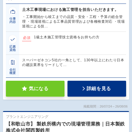
土木工事現場における施工管理を担当いただきます。
・工事開始から竣工までの品質・安全・工程・予算の総合管
仕事
理 ・現場巡視による工事品質管理および各種検査対応 ・現場
内容
巡視による技…
1級土木施工管理技士資格をお持ちの方
必須
応募
資格
スーパーゼネコン5社の一角として、130年以上にわたり日本
の建設業界をリードして…
会社
概要
気になる
詳細を見る
掲載期間：26/07/24～26/08/06
プラントエンジニアリング
【和歌山市】 製鉄所構内での現場管理業務｜日本製鉄
株式会社関西製鉄所