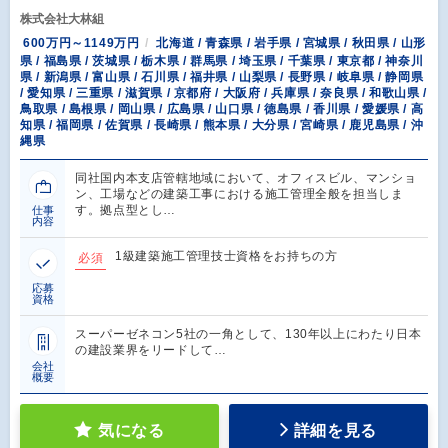
株式会社大林組
600万円～1149万円
北海道 / 青森県 / 岩手県 / 宮城県 / 秋田県 / 山形
県 / 福島県 / 茨城県 / 栃木県 / 群馬県 / 埼玉県 / 千葉県 / 東京都 / 神奈川
県 / 新潟県 / 富山県 / 石川県 / 福井県 / 山梨県 / 長野県 / 岐阜県 / 静岡県
/ 愛知県 / 三重県 / 滋賀県 / 京都府 / 大阪府 / 兵庫県 / 奈良県 / 和歌山県 /
鳥取県 / 島根県 / 岡山県 / 広島県 / 山口県 / 徳島県 / 香川県 / 愛媛県 / 高
知県 / 福岡県 / 佐賀県 / 長崎県 / 熊本県 / 大分県 / 宮崎県 / 鹿児島県 / 沖
縄県
同社国内本支店管轄地域において、オフィスビル、マンショ
ン、工場などの建築工事における施工管理全般を担当しま
す。拠点型とし…
仕事
内容
1級建築施工管理技士資格をお持ちの方
必須
応募
資格
スーパーゼネコン5社の一角として、130年以上にわたり日本
の建設業界をリードして…
会社
概要
気になる
詳細を見る