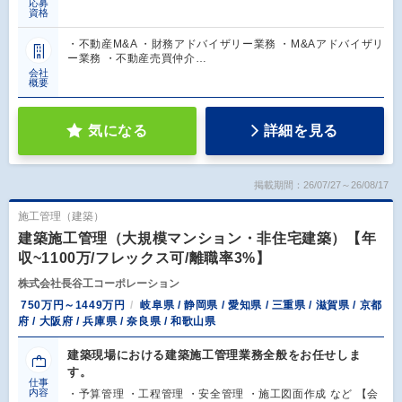
応募
資格
・不動産M&A ・財務アドバイザリー業務 ・M&Aアドバイザリ
ー業務 ・不動産売買仲介…
会社
概要
気になる
詳細を見る
掲載期間：26/07/27～26/08/17
施工管理（建築）
建築施工管理（大規模マンション・非住宅建築）【年
収~1100万/フレックス可/離職率3%】
株式会社長谷工コーポレーション
750万円～1449万円
岐阜県 / 静岡県 / 愛知県 / 三重県 / 滋賀県 / 京都
府 / 大阪府 / 兵庫県 / 奈良県 / 和歌山県
建築現場における建築施工管理業務全般をお任せしま
す。
仕事
内容
・予算管理 ・工程管理 ・安全管理 ・施工図面作成 など 【会