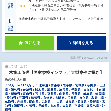
方 ・案件ベースで国内各地に出張し…
応募
・機械器具設置工事業の有資格者（現場経験年数や技
歓迎
資格
術士） ・建築士or土木施工管理技…
物流倉庫内の自動化設備導入支援（コンサル）、据付工事等
会社
概要
気になる
詳細を見る
掲載期間：26/07/24～26/08/06
施工管理（土木）
土木施工管理【国家規模インフラ／大型案件に挑む】
株式会社大林組
600万円～1149万円
北海道 / 青森県 / 岩手県 / 宮城県 / 秋田県 / 山形
県 / 福島県 / 茨城県 / 栃木県 / 群馬県 / 埼玉県 / 千葉県 / 東京都 / 神奈川
県 / 新潟県 / 富山県 / 石川県 / 福井県 / 山梨県 / 長野県 / 岐阜県 / 静岡県
/ 愛知県 / 三重県 / 滋賀県 / 京都府 / 大阪府 / 兵庫県 / 奈良県 / 和歌山県 /
鳥取県 / 島根県 / 岡山県 / 広島県 / 山口県 / 徳島県 / 香川県 / 愛媛県 / 高
知県 / 福岡県 / 佐賀県 / 長崎県 / 熊本県 / 大分県 / 宮崎県 / 鹿児島県 / 沖
縄県