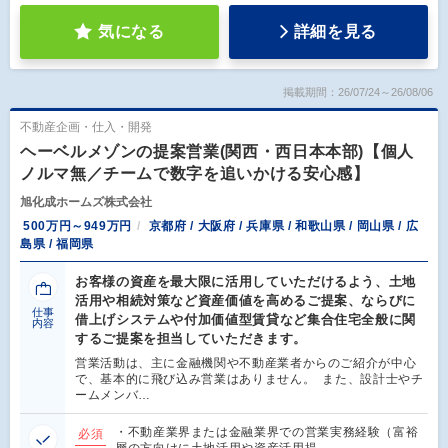
気になる
詳細を見る
掲載期間：26/07/24～26/08/06
不動産企画・仕入・開発
ヘーベルメゾンの提案営業(関西・西日本本部)【個人
ノルマ無／チームで数字を追いかける安心感】
旭化成ホームズ株式会社
500万円～949万円
京都府 / 大阪府 / 兵庫県 / 和歌山県 / 岡山県 / 広
島県 / 福岡県
お客様の資産を最大限に活用していただけるよう、土地
活用や相続対策など資産価値を高めるご提案、ならびに
仕事
借上げシステムや付加価値型賃貸など集合住宅全般に関
内容
するご提案を担当していただきます。
営業活動は、主に金融機関や不動産業者からのご紹介が中心
で、基本的に飛び込み営業はありません。 また、設計士やチ
ームメンバ…
・不動産業界または金融業界での営業実務経験（富裕
必須