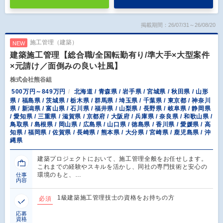
掲載期間：26/07/31～26/08/20
施工管理（建築）
NEW
建築施工管理【総合職/全国転勤有り/準大手×大型案件
×元請け／面倒みの良い社風】
株式会社熊谷組
500万円～849万円
北海道 / 青森県 / 岩手県 / 宮城県 / 秋田県 / 山形
県 / 福島県 / 茨城県 / 栃木県 / 群馬県 / 埼玉県 / 千葉県 / 東京都 / 神奈川
県 / 新潟県 / 富山県 / 石川県 / 福井県 / 山梨県 / 長野県 / 岐阜県 / 静岡県
/ 愛知県 / 三重県 / 滋賀県 / 京都府 / 大阪府 / 兵庫県 / 奈良県 / 和歌山県 /
鳥取県 / 島根県 / 岡山県 / 広島県 / 山口県 / 徳島県 / 香川県 / 愛媛県 / 高
知県 / 福岡県 / 佐賀県 / 長崎県 / 熊本県 / 大分県 / 宮崎県 / 鹿児島県 / 沖
縄県
建築プロジェクトにおいて、施工管理全般をお任せします。
これまでの経験やスキルを活かし、同社の専門技術と安心の
環境のもと、…
仕事
内容
1級建築施工管理技士の資格をお持ちの方
必須
応募
資格