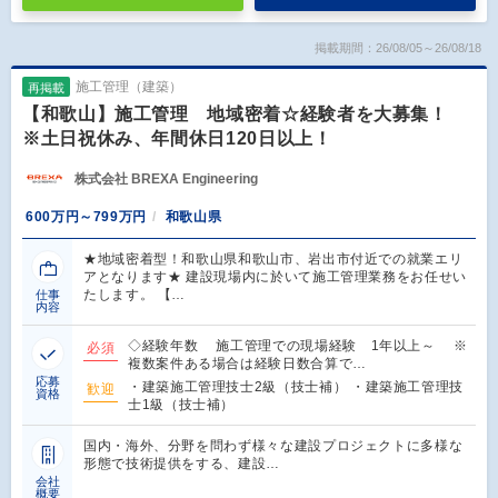
掲載期間：26/08/05～26/08/18
施工管理（建築）
再掲載
【和歌山】施工管理 地域密着☆経験者を大募集！
※土日祝休み、年間休日120日以上！
株式会社 BREXA Engineering
600万円～799万円
和歌山県
★地域密着型！和歌山県和歌山市、岩出市付近での就業エリ
アとなります★ 建設現場内に於いて施工管理業務をお任せい
たします。 【…
仕事
内容
◇経験年数 施工管理での現場経験 1年以上～ ※
必須
複数案件ある場合は経験日数合算で…
応募
・建築施工管理技士2級（技士補） ・建築施工管理技
歓迎
資格
士1級（技士補）
国内・海外、分野を問わず様々な建設プロジェクトに多様な
形態で技術提供をする、建設…
会社
概要