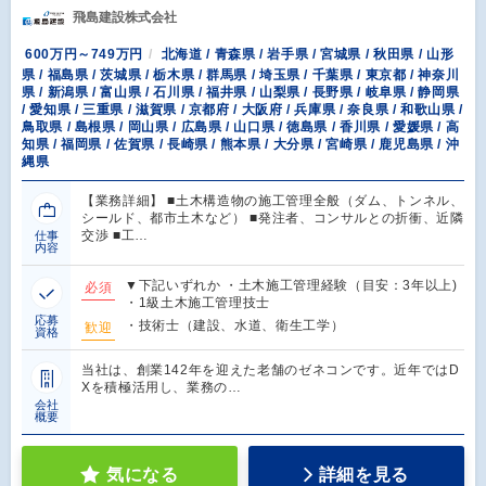
飛島建設株式会社
600万円～749万円
北海道 / 青森県 / 岩手県 / 宮城県 / 秋田県 / 山形
県 / 福島県 / 茨城県 / 栃木県 / 群馬県 / 埼玉県 / 千葉県 / 東京都 / 神奈川
県 / 新潟県 / 富山県 / 石川県 / 福井県 / 山梨県 / 長野県 / 岐阜県 / 静岡県
/ 愛知県 / 三重県 / 滋賀県 / 京都府 / 大阪府 / 兵庫県 / 奈良県 / 和歌山県 /
鳥取県 / 島根県 / 岡山県 / 広島県 / 山口県 / 徳島県 / 香川県 / 愛媛県 / 高
知県 / 福岡県 / 佐賀県 / 長崎県 / 熊本県 / 大分県 / 宮崎県 / 鹿児島県 / 沖
縄県
【業務詳細】 ■土木構造物の施工管理全般（ダム、トンネル、
シールド、都市土木など） ■発注者、コンサルとの折衝、近隣
交渉 ■工…
仕事
内容
▼下記いずれか ・土木施工管理経験（目安：3年以上)
必須
・1級土木施工管理技士
応募
・技術士（建設、水道、衛生工学）
歓迎
資格
当社は、創業142年を迎えた老舗のゼネコンです。近年ではD
Xを積極活用し、業務の…
会社
概要
気になる
詳細を見る