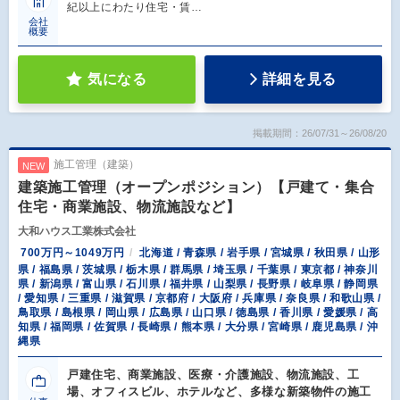
紀以上にわたり住宅・賃…
会社
概要
気になる
詳細を見る
掲載期間：26/07/31～26/08/20
施工管理（建築）
NEW
建築施工管理（オープンポジション）【戸建て・集合
住宅・商業施設、物流施設など】
大和ハウス工業株式会社
700万円～1049万円
北海道 / 青森県 / 岩手県 / 宮城県 / 秋田県 / 山形
県 / 福島県 / 茨城県 / 栃木県 / 群馬県 / 埼玉県 / 千葉県 / 東京都 / 神奈川
県 / 新潟県 / 富山県 / 石川県 / 福井県 / 山梨県 / 長野県 / 岐阜県 / 静岡県
/ 愛知県 / 三重県 / 滋賀県 / 京都府 / 大阪府 / 兵庫県 / 奈良県 / 和歌山県 /
鳥取県 / 島根県 / 岡山県 / 広島県 / 山口県 / 徳島県 / 香川県 / 愛媛県 / 高
知県 / 福岡県 / 佐賀県 / 長崎県 / 熊本県 / 大分県 / 宮崎県 / 鹿児島県 / 沖
縄県
戸建住宅、商業施設、医療・介護施設、物流施設、工
場、オフィスビル、ホテルなど、多様な新築物件の施工