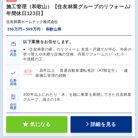
施工管理（和歌山）【住友林業グループのリフォーム/
年間休日123日】
住友林業ホームテック株式会社
350万円～599万円
和歌山県
以下業務をお任せします。
●「住友林業の家」のリフォーム 木造一戸建てが中心。外装の
仕事
塗り替えや水廻り設備の交換、内装リフォームといった小・
内容
中規模の工…
・高卒以上 ・普通自動車運転免許（AT限定可） ・建
必須
築施工管理の経験
応募
資格
300年以上にわたり「木」を軸に事業を展開してきた住友林業
グループ。国土の1/8…
会社
概要
気になる
詳細を見る