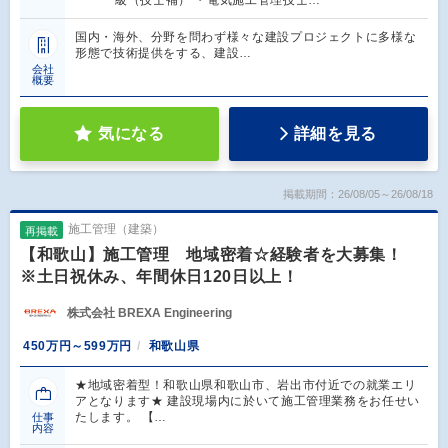
級（技士補） ・電気施工管理技士…
国内・海外、分野を問わず様々な建設プロジェクトに多様な
形態で技術提供をする、建設…
会社
概要
気になる
詳細を見る
掲載期間：26/08/05～26/08/18
施工管理（建築）
再掲載
【和歌山】施工管理 地域密着☆経験者を大募集！
※土日祝休み、年間休日120日以上！
株式会社 BREXA Engineering
450万円～599万円
和歌山県
★地域密着型！和歌山県和歌山市、岩出市付近での就業エリ
アとなります★ 建設現場内に於いて施工管理業務をお任せい
たします。 【…
仕事
内容