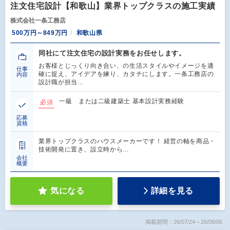
注文住宅設計【和歌山】業界トップクラスの施工実績
株式会社一条工務店
500万円～849万円
和歌山県
同社にて注文住宅の設計実務をお任せします。
お客様とじっくり向き合い、の生活スタイルやイメージを適
仕事
確に捉え、アイデアを練り、カタチにします。一条工務店の
内容
設計職が担当…
一級 または二級建築士 基本設計実務経験
必須
応募
資格
業界トップクラスのハウスメーカーです！ 経営の軸を商品・
技術開発に置き、設立時から…
会社
概要
気になる
詳細を見る
掲載期間：26/07/24～26/08/06