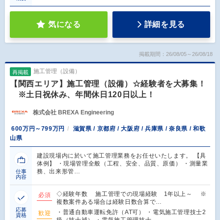
気になる
詳細を見る
掲載期間：26/08/05～26/08/18
施工管理（設備）
再掲載
【関西エリア】施工管理（設備）☆経験者を大募集！
※土日祝休み、年間休日120日以上！
株式会社 BREXA Engineering
600万円～799万円
滋賀県 / 京都府 / 大阪府 / 兵庫県 / 奈良県 / 和歌
山県
建設現場内に於いて施工管理業務をお任せいたします。 【具
体例】 ・現場管理全般（工程、安全、品質、原価） ・測量業
務、出来形管…
仕事
内容
◇経験年数 施工管理での現場経験 1年以上～ ※
必須
複数案件ある場合は経験日数合算で…
応募
・普通自動車運転免許（AT可） ・電気施工管理技士2
歓迎
資格