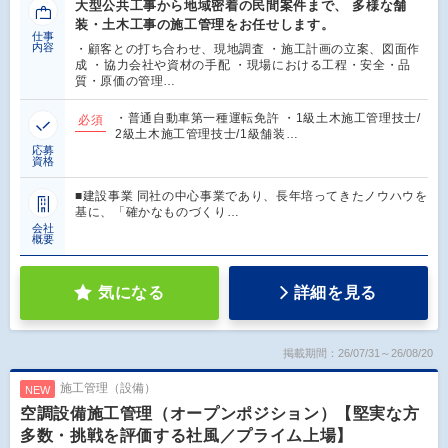
大型公共工事から地域密着の民間案件まで、 多様な舗
装・土木工事の施工管理をお任せします。
仕事
内容
・顧客との打ち合わせ、現地調査 ・施工計画の立案、図面作
成 ・協力会社や資材の手配 ・現場における工程・安全・品
質・原価の管理…
・普通自動車第一種運転免許 ・1級土木施工管理技士/
必須
2級土木施工管理技士/1級舗装…
応募
資格
■建設事業 同社の中心事業であり、長年培ってきたノウハウを
基に、「確かなものづくり…
会社
概要
気になる
詳細を見る
掲載期間：26/07/31～26/08/20
施工管理（設備）
NEW
空調設備施工管理（オープンポジション）【堅実な方
多数・挑戦を評価する社風／プライム上場】