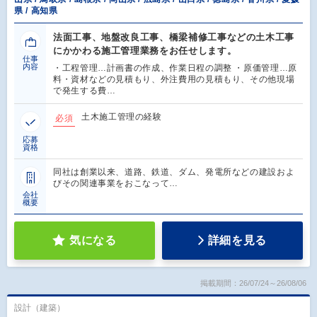
県 / 高知県
法面工事、地盤改良工事、橋梁補修工事などの土木工事
にかかわる施工管理業務をお任せします。
仕事
内容
・工程管理…計画書の作成、作業日程の調整 ・原価管理…原
料・資材などの見積もり、外注費用の見積もり、その他現場
で発生する費…
土木施工管理の経験
必須
応募
資格
同社は創業以来、道路、鉄道、ダム、発電所などの建設およ
びその関連事業をおこなって…
会社
概要
気になる
詳細を見る
掲載期間：26/07/24～26/08/06
設計（建築）