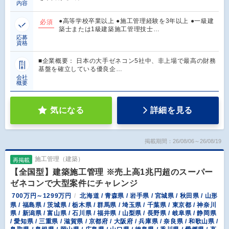
内容
●高等学校卒業以上 ●施工管理経験を3年以上 ●一級建
必須
築士または1級建築施工管理技士…
応募
資格
■企業概要： 日本の大手ゼネコン5社中、非上場で最高の財務
基盤を確立している優良企…
会社
概要
気になる
詳細を見る
掲載期間：26/08/06～26/08/19
施工管理（建築）
再掲載
【全国型】建築施工管理 ※売上高1兆円超のスーパー
ゼネコンで大型案件にチャレンジ
700万円～1299万円
北海道 / 青森県 / 岩手県 / 宮城県 / 秋田県 / 山形
県 / 福島県 / 茨城県 / 栃木県 / 群馬県 / 埼玉県 / 千葉県 / 東京都 / 神奈川
県 / 新潟県 / 富山県 / 石川県 / 福井県 / 山梨県 / 長野県 / 岐阜県 / 静岡県
/ 愛知県 / 三重県 / 滋賀県 / 京都府 / 大阪府 / 兵庫県 / 奈良県 / 和歌山県 /