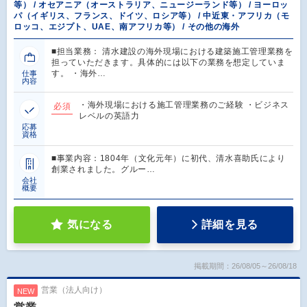
等） / オセアニア（オーストラリア、ニュージーランド等） / ヨーロッ
パ（イギリス、フランス、ドイツ、ロシア等） / 中近東・アフリカ（モ
ロッコ、エジプト、UAE、南アフリカ等） / その他の海外
■担当業務： 清水建設の海外現場における建築施工管理業務を
担っていただきます。具体的には以下の業務を想定していま
す。 ・海外…
仕事
内容
・海外現場における施工管理業務のご経験 ・ビジネス
必須
レベルの英語力
応募
資格
■事業内容：1804年（文化元年）に初代、清水喜助氏により
創業されました。グルー…
会社
概要
気になる
詳細を見る
掲載期間：26/08/05～26/08/18
営業（法人向け）
NEW