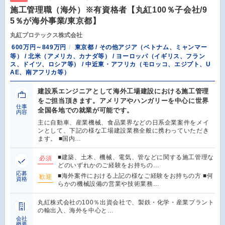
施工管理職（海外）※有資格者【丸紅100％子会社/9
5％が海外事業/東京都】
丸紅プロテックス株式会社
600万円～849万円
東京都 / その他アジア（ベトナム、ミャンマー
等） / 北米（アメリカ、カナダ等） / ヨーロッパ（イギリス、フラン
ス、ドイツ、ロシア等） / 中近東・アフリカ（モロッコ、エジプト、U
AE、南アフリカ等）
建設系エンジニアとして海外工場建設における施工管理
をご担当頂きます。アメリアやハンガリーを中心に世界
仕事
全国各地での就業が可能です。
内容
主に自動車、産業機械、食品業界などの日系企業案件をメイ
ンとして、下記の様な工場建設業務全般に携わっていただき
ます。 ■国内…
■建築、土木、機械、電気、管などに関する施工管理な
必須
どのいずれかのご経験をお持ちの…
応募
■海外案件における上記の様なご経験をお持ちの方 ■何
歓迎
資格
らかの機械設備の営業や技術業務…
丸紅株式会社の100％出資会社で、製鉄・化学・産業プラント
の輸出入、海外を中心と…
会社
概要