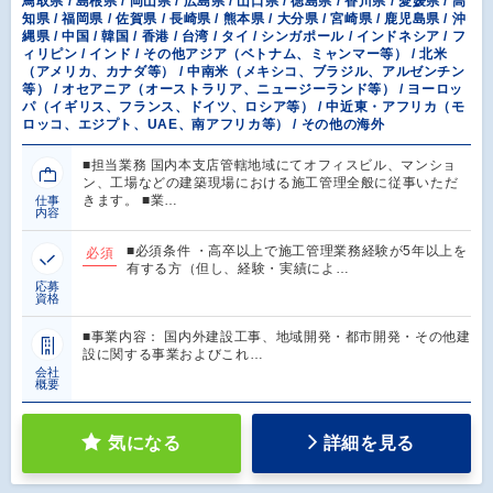
鳥取県 / 島根県 / 岡山県 / 広島県 / 山口県 / 徳島県 / 香川県 / 愛媛県 / 高
知県 / 福岡県 / 佐賀県 / 長崎県 / 熊本県 / 大分県 / 宮崎県 / 鹿児島県 / 沖
縄県 / 中国 / 韓国 / 香港 / 台湾 / タイ / シンガポール / インドネシア / フ
ィリピン / インド / その他アジア（ベトナム、ミャンマー等） / 北米
（アメリカ、カナダ等） / 中南米（メキシコ、ブラジル、アルゼンチン
等） / オセアニア（オーストラリア、ニュージーランド等） / ヨーロッ
パ（イギリス、フランス、ドイツ、ロシア等） / 中近東・アフリカ（モ
ロッコ、エジプト、UAE、南アフリカ等） / その他の海外
■担当業務 国内本支店管轄地域にてオフィスビル、マンショ
ン、工場などの建築現場における施工管理全般に従事いただ
きます。 ■業…
仕事
内容
■必須条件 ・高卒以上で施工管理業務経験が5年以上を
必須
有する方（但し、経験・実績によ…
応募
資格
■事業内容： 国内外建設工事、地域開発・都市開発・その他建
設に関する事業およびこれ…
会社
概要
気になる
詳細を見る