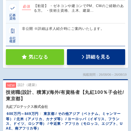
【歓迎】 ・ゼネコンや建コンでPM、CMのご経験のあ
必須
る方。 ・技術士資格、土木、建築…
応募
資格
非公開 ※詳細は求人紹介時にご案内いたします。
会社
概要
気になる
詳細を見る
掲載期間：26/08/06～26/08/19
設計（建築）
NEW
技術職(設計、積算)/海外/有資格者【丸紅100％子会社/
東京都】
丸紅プロテックス株式会社
600万円～849万円
東京都 / その他アジア（ベトナム、ミャンマー
等） / 北米（アメリカ、カナダ等） / ヨーロッパ（イギリス、フラン
ス、ドイツ、ロシア等） / 中近東・アフリカ（モロッコ、エジプト、U
AE、南アフリカ等）