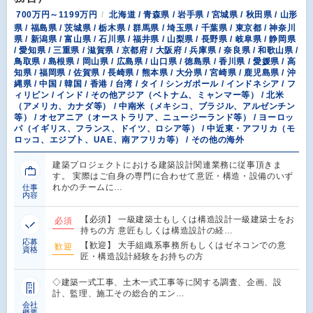
700万円～1199万円
北海道 / 青森県 / 岩手県 / 宮城県 / 秋田県 / 山形
県 / 福島県 / 茨城県 / 栃木県 / 群馬県 / 埼玉県 / 千葉県 / 東京都 / 神奈川
県 / 新潟県 / 富山県 / 石川県 / 福井県 / 山梨県 / 長野県 / 岐阜県 / 静岡県
/ 愛知県 / 三重県 / 滋賀県 / 京都府 / 大阪府 / 兵庫県 / 奈良県 / 和歌山県 /
鳥取県 / 島根県 / 岡山県 / 広島県 / 山口県 / 徳島県 / 香川県 / 愛媛県 / 高
知県 / 福岡県 / 佐賀県 / 長崎県 / 熊本県 / 大分県 / 宮崎県 / 鹿児島県 / 沖
縄県 / 中国 / 韓国 / 香港 / 台湾 / タイ / シンガポール / インドネシア / フ
ィリピン / インド / その他アジア（ベトナム、ミャンマー等） / 北米
（アメリカ、カナダ等） / 中南米（メキシコ、ブラジル、アルゼンチン
等） / オセアニア（オーストラリア、ニュージーランド等） / ヨーロッ
パ（イギリス、フランス、ドイツ、ロシア等） / 中近東・アフリカ（モ
ロッコ、エジプト、UAE、南アフリカ等） / その他の海外
建築プロジェクトにおける建築設計関連業務に従事頂きま
す。 実際はご自身の専門に合わせて意匠・構造・設備のいず
れかのチームに…
仕事
内容
【必須】 一級建築士もしくは構造設計一級建築士をお
必須
持ちの方 意匠もしくは構造設計の経…
応募
【歓迎】 大手組織系事務所もしくはゼネコンでの意
歓迎
資格
匠・構造設計経験をお持ちの方
◇建築一式工事、土木一式工事等に関する調査、企画、設
計、監理、施工その総合的エン…
会社
概要