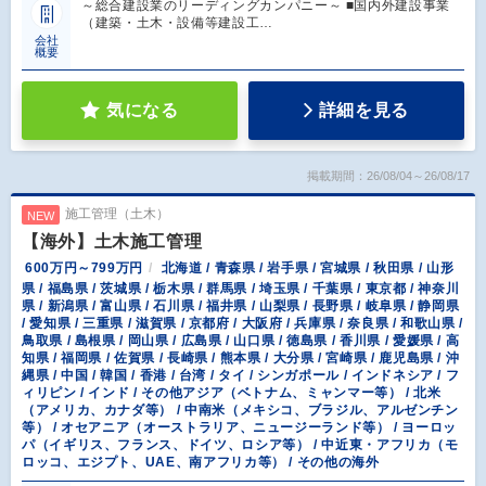
～総合建設業のリーディングカンパニー～ ■国内外建設事業
（建築・土木・設備等建設工…
会社
概要
気になる
詳細を見る
掲載期間：26/08/04～26/08/17
施工管理（土木）
NEW
【海外】土木施工管理
600万円～799万円
北海道 / 青森県 / 岩手県 / 宮城県 / 秋田県 / 山形
県 / 福島県 / 茨城県 / 栃木県 / 群馬県 / 埼玉県 / 千葉県 / 東京都 / 神奈川
県 / 新潟県 / 富山県 / 石川県 / 福井県 / 山梨県 / 長野県 / 岐阜県 / 静岡県
/ 愛知県 / 三重県 / 滋賀県 / 京都府 / 大阪府 / 兵庫県 / 奈良県 / 和歌山県 /
鳥取県 / 島根県 / 岡山県 / 広島県 / 山口県 / 徳島県 / 香川県 / 愛媛県 / 高
知県 / 福岡県 / 佐賀県 / 長崎県 / 熊本県 / 大分県 / 宮崎県 / 鹿児島県 / 沖
縄県 / 中国 / 韓国 / 香港 / 台湾 / タイ / シンガポール / インドネシア / フ
ィリピン / インド / その他アジア（ベトナム、ミャンマー等） / 北米
（アメリカ、カナダ等） / 中南米（メキシコ、ブラジル、アルゼンチン
等） / オセアニア（オーストラリア、ニュージーランド等） / ヨーロッ
パ（イギリス、フランス、ドイツ、ロシア等） / 中近東・アフリカ（モ
ロッコ、エジプト、UAE、南アフリカ等） / その他の海外