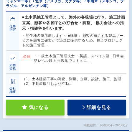
ミャンマー等） / 北米（アメリカ、カナダ等） / 中南米（メキシコ、ブ
ラジル、アルゼンチン等）
■土木系施工管理として、海外の各現場に行き、施工計画
立案、顧客や各省庁との打合せ・調整、 協力会社への指
仕事
示・指導等を行います。
内容
～初任地希望考慮します～ ■詳細： 顧客の満足する製品サー
ビスを顧客に確実かつ迅速に提供するため、担当プロジェク
トの施工管理…
・一級土木施工管理技士 ・英語、スペイン語 : 日常会
必須
話レベル以上 ※現地でコミュニ…
応募
資格
（1）土木建築工事の調査、測量、企画、設計、施工、監理
（2）不動産取引および不動…
会社
概要
気になる
詳細を見る
掲載期間：26/08/04～26/08/17