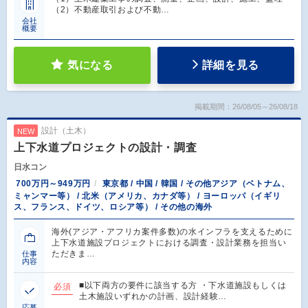
（2）不動産取引および不動…
会社
概要
気になる
詳細を見る
掲載期間：26/08/05～26/08/18
設計（土木）
NEW
上下水道プロジェクトの設計・調査
日水コン
700万円～949万円
東京都 / 中国 / 韓国 / その他アジア（ベトナム、
ミャンマー等） / 北米（アメリカ、カナダ等） / ヨーロッパ（イギリ
ス、フランス、ドイツ、ロシア等） / その他の海外
海外(アジア・アフリカ案件多数)の水インフラを支えるために
上下水道施設プロジェクトにおける調査・設計業務を担当い
ただきま…
仕事
内容
■以下両方の要件に該当する方 ・下水道施設もしくは
必須
土木施設いずれかの計画、設計経験…
応募