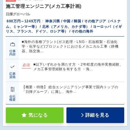
施工管理エンジニア(メカ工事計画)
日揮グローバル
600万円～1249万円
神奈川県 / 中国 / 韓国 / その他アジア（ベトナ
ム、ミャンマー等） / 北米（アメリカ、カナダ等） / ヨーロッパ（イギ
リス、フランス、ドイツ、ロシア等） / その他の海外
■海外の各種プラント(ガス処理・LNG・石油精製・石油化
学・化学など)プロジェクトにおけるメカニカル工事（静機
器、熱交換…
仕事
内容
■以下いずれかを満たす方 ・2年程度の海外実務経験、
必須
メカ工事管理経験を有する方 ・海…
応募
資格
【概要・特徴】 総合エンジニアリング事業で国内トップの
「日揮グループ」に属し、海外…
会社
概要
気になる
詳細を見る