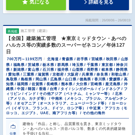
気になる
詳細を見る
掲載期間：26/08/06～26/08/19
施工管理（建築）
再掲載
【全国】建築施工管理 ★東京ミッドタウン・あべの
ハルカス等の実績多数のスーパーゼネコン／年休127
日
700万円～1199万円
北海道 / 青森県 / 岩手県 / 宮城県 / 秋田県 / 山形
県 / 福島県 / 茨城県 / 栃木県 / 群馬県 / 埼玉県 / 千葉県 / 東京都 / 神奈川
県 / 新潟県 / 富山県 / 石川県 / 福井県 / 山梨県 / 長野県 / 岐阜県 / 静岡県
/ 愛知県 / 三重県 / 滋賀県 / 京都府 / 大阪府 / 兵庫県 / 奈良県 / 和歌山県 /
鳥取県 / 島根県 / 岡山県 / 広島県 / 山口県 / 徳島県 / 香川県 / 愛媛県 / 高
知県 / 福岡県 / 佐賀県 / 長崎県 / 熊本県 / 大分県 / 宮崎県 / 鹿児島県 / 沖
縄県 / 中国 / 韓国 / 香港 / 台湾 / タイ / シンガポール / インドネシア / フ
ィリピン / インド / その他アジア（ベトナム、ミャンマー等） / 北米
（アメリカ、カナダ等） / 中南米（メキシコ、ブラジル、アルゼンチン
等） / オセアニア（オーストラリア、ニュージーランド等） / ヨーロッ
パ（イギリス、フランス、ドイツ、ロシア等） / 中近東・アフリカ（モ
ロッコ、エジプト、UAE、南アフリカ等） / その他の海外
建物を「作品」と称し、品質重視を貫き、東京ミッドタウ
ン・あべのハルカス・渋谷パルコ等、数多くの代表的建築物
を手掛ける当社…
仕事