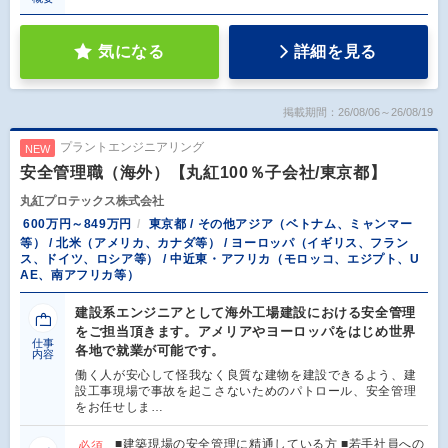
気になる
詳細を見る
掲載期間：26/08/06～26/08/19
プラントエンジニアリング
NEW
安全管理職（海外）【丸紅100％子会社/東京都】
丸紅プロテックス株式会社
600万円～849万円
東京都 / その他アジア（ベトナム、ミャンマー
等） / 北米（アメリカ、カナダ等） / ヨーロッパ（イギリス、フラン
ス、ドイツ、ロシア等） / 中近東・アフリカ（モロッコ、エジプト、U
AE、南アフリカ等）
建設系エンジニアとして海外工場建設における安全管理
をご担当頂きます。アメリアやヨーロッパをはじめ世界
仕事
各地で就業が可能です。
内容
働く人が安心して怪我なく良質な建物を建設できるよう、建
設工事現場で事故を起こさないためのパトロール、安全管理
をお任せしま…
■建築現場の安全管理に精通している方 ■若手社員への
必須