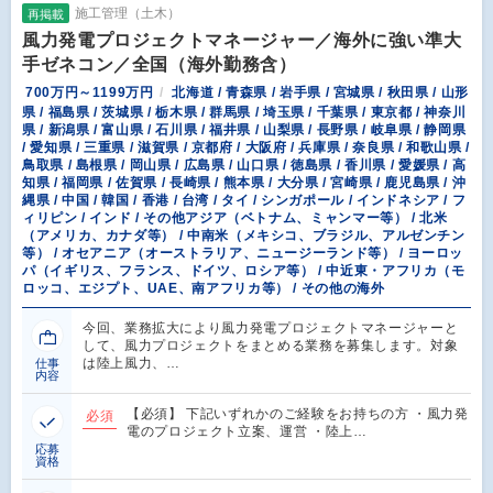
施工管理（土木）
再掲載
風力発電プロジェクトマネージャー／海外に強い準大
手ゼネコン／全国（海外勤務含）
700万円～1199万円
北海道 / 青森県 / 岩手県 / 宮城県 / 秋田県 / 山形
県 / 福島県 / 茨城県 / 栃木県 / 群馬県 / 埼玉県 / 千葉県 / 東京都 / 神奈川
県 / 新潟県 / 富山県 / 石川県 / 福井県 / 山梨県 / 長野県 / 岐阜県 / 静岡県
/ 愛知県 / 三重県 / 滋賀県 / 京都府 / 大阪府 / 兵庫県 / 奈良県 / 和歌山県 /
鳥取県 / 島根県 / 岡山県 / 広島県 / 山口県 / 徳島県 / 香川県 / 愛媛県 / 高
知県 / 福岡県 / 佐賀県 / 長崎県 / 熊本県 / 大分県 / 宮崎県 / 鹿児島県 / 沖
縄県 / 中国 / 韓国 / 香港 / 台湾 / タイ / シンガポール / インドネシア / フ
ィリピン / インド / その他アジア（ベトナム、ミャンマー等） / 北米
（アメリカ、カナダ等） / 中南米（メキシコ、ブラジル、アルゼンチン
等） / オセアニア（オーストラリア、ニュージーランド等） / ヨーロッ
パ（イギリス、フランス、ドイツ、ロシア等） / 中近東・アフリカ（モ
ロッコ、エジプト、UAE、南アフリカ等） / その他の海外
今回、業務拡大により風力発電プロジェクトマネージャーと
して、風力プロジェクトをまとめる業務を募集します。対象
は陸上風力、…
仕事
内容
【必須】 下記いずれかのご経験をお持ちの方 ・風力発
必須
電のプロジェクト立案、運営 ・陸上…
応募
資格