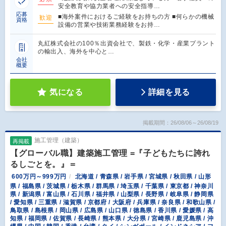
安全教育や協力業者への安全指導…
応募
■海外案件におけるご経験をお持ちの方 ■何らかの機械
歓迎
資格
設備の営業や技術業務経験をお持…
丸紅株式会社の100％出資会社で、製鉄・化学・産業プラント
の輸出入、海外を中心と…
会社
概要
気になる
詳細を見る
掲載期間：26/08/06～26/08/19
施工管理（建築）
再掲載
【グローバル職】建築施工管理 =『子どもたちに誇れ
るしごとを。』＝
600万円～999万円
北海道 / 青森県 / 岩手県 / 宮城県 / 秋田県 / 山形
県 / 福島県 / 茨城県 / 栃木県 / 群馬県 / 埼玉県 / 千葉県 / 東京都 / 神奈川
県 / 新潟県 / 富山県 / 石川県 / 福井県 / 山梨県 / 長野県 / 岐阜県 / 静岡県
/ 愛知県 / 三重県 / 滋賀県 / 京都府 / 大阪府 / 兵庫県 / 奈良県 / 和歌山県 /
鳥取県 / 島根県 / 岡山県 / 広島県 / 山口県 / 徳島県 / 香川県 / 愛媛県 / 高
知県 / 福岡県 / 佐賀県 / 長崎県 / 熊本県 / 大分県 / 宮崎県 / 鹿児島県 / 沖