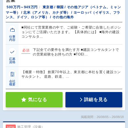
営業
500万円～949万円
東京都 / 韓国 / その他アジア（ベトナム、ミャン
マー等） / 北米（アメリカ、カナダ等） / ヨーロッパ（イギリス、フラ
ンス、ドイツ、ロシア等） / その他の海外
■同社にて営業業務の中で、ご経験・ご希望に合致したポジシ
ョンにてご活躍いただきます。 【具体的には】 ■海外の建設
コンサルタ…
仕事
内容
下記全ての要件をを満たす方 ■建設コンサルタントで
必須
の営業経験をお持ちの方 ■TOEI…
応募
資格
【概要・特徴】 創業70年以上、東京都に本社を置く建設コン
サルタント。 道路、鉄道、…
会社
概要
気になる
詳細を見る
掲載期間：26/08/05～26/08/18
施工管理（設備）
NEW