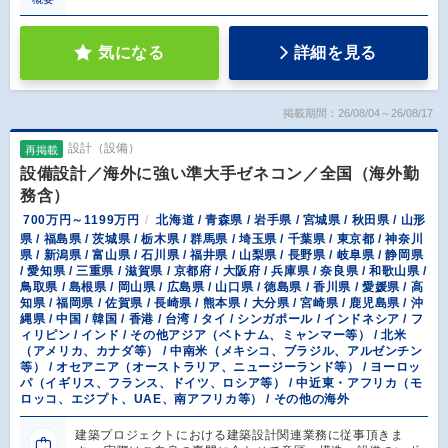
気になる
詳細を見る
掲載期間：26/08/04～26/08/17
設計（設備）
再掲載
設備設計／海外に強い準大手ゼネコン／全国（海外勤
務含）
700万円～1199万円
北海道 / 青森県 / 岩手県 / 宮城県 / 秋田県 / 山形
県 / 福島県 / 茨城県 / 栃木県 / 群馬県 / 埼玉県 / 千葉県 / 東京都 / 神奈川
県 / 新潟県 / 富山県 / 石川県 / 福井県 / 山梨県 / 長野県 / 岐阜県 / 静岡県
/ 愛知県 / 三重県 / 滋賀県 / 京都府 / 大阪府 / 兵庫県 / 奈良県 / 和歌山県 /
鳥取県 / 島根県 / 岡山県 / 広島県 / 山口県 / 徳島県 / 香川県 / 愛媛県 / 高
知県 / 福岡県 / 佐賀県 / 長崎県 / 熊本県 / 大分県 / 宮崎県 / 鹿児島県 / 沖
縄県 / 中国 / 韓国 / 香港 / 台湾 / タイ / シンガポール / インドネシア / フ
ィリピン / インド / その他アジア（ベトナム、ミャンマー等） / 北米
（アメリカ、カナダ等） / 中南米（メキシコ、ブラジル、アルゼンチン
等） / オセアニア（オーストラリア、ニュージーランド等） / ヨーロッ
パ（イギリス、フランス、ドイツ、ロシア等） / 中近東・アフリカ（モ
ロッコ、エジプト、UAE、南アフリカ等） / その他の海外
建築プロジェクトにおける建築設計関連業務に従事頂きま