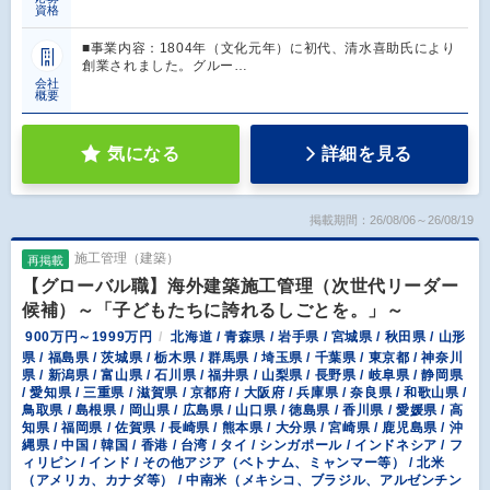
資格
■事業内容：1804年（文化元年）に初代、清水喜助氏により
創業されました。グルー…
会社
概要
気になる
詳細を見る
掲載期間：26/08/06～26/08/19
施工管理（建築）
再掲載
【グローバル職】海外建築施工管理（次世代リーダー
候補）～「子どもたちに誇れるしごとを。」～
900万円～1999万円
北海道 / 青森県 / 岩手県 / 宮城県 / 秋田県 / 山形
県 / 福島県 / 茨城県 / 栃木県 / 群馬県 / 埼玉県 / 千葉県 / 東京都 / 神奈川
県 / 新潟県 / 富山県 / 石川県 / 福井県 / 山梨県 / 長野県 / 岐阜県 / 静岡県
/ 愛知県 / 三重県 / 滋賀県 / 京都府 / 大阪府 / 兵庫県 / 奈良県 / 和歌山県 /
鳥取県 / 島根県 / 岡山県 / 広島県 / 山口県 / 徳島県 / 香川県 / 愛媛県 / 高
知県 / 福岡県 / 佐賀県 / 長崎県 / 熊本県 / 大分県 / 宮崎県 / 鹿児島県 / 沖
縄県 / 中国 / 韓国 / 香港 / 台湾 / タイ / シンガポール / インドネシア / フ
ィリピン / インド / その他アジア（ベトナム、ミャンマー等） / 北米
（アメリカ、カナダ等） / 中南米（メキシコ、ブラジル、アルゼンチン