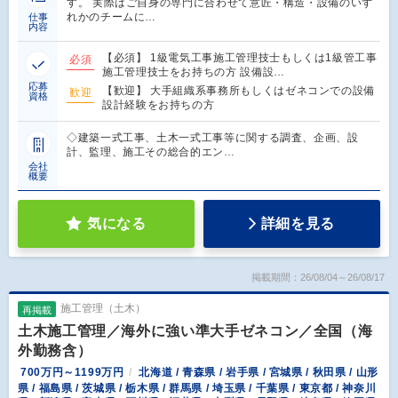
す。 実際はご自身の専門に合わせて意匠・構造・設備のいず
れかのチームに…
仕事
内容
【必須】 1級電気工事施工管理技士もしくは1級管工事
必須
施工管理技士をお持ちの方 設備設…
応募
【歓迎】 大手組織系事務所もしくはゼネコンでの設備
歓迎
資格
設計経験をお持ちの方
◇建築一式工事、土木一式工事等に関する調査、企画、設
計、監理、施工その総合的エン…
会社
概要
気になる
詳細を見る
掲載期間：26/08/04～26/08/17
施工管理（土木）
再掲載
土木施工管理／海外に強い準大手ゼネコン／全国（海
外勤務含）
700万円～1199万円
北海道 / 青森県 / 岩手県 / 宮城県 / 秋田県 / 山形
県 / 福島県 / 茨城県 / 栃木県 / 群馬県 / 埼玉県 / 千葉県 / 東京都 / 神奈川