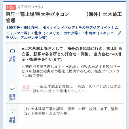
施工管理（土木）
NEW
東証一部上場/準大手ゼネコン 【海外】土木施工
管理
800万円～999万円
タイ / インドネシア / その他アジア（ベトナム、
ミャンマー等） / 北米（アメリカ、カナダ等） / 中南米（メキシコ、ブ
ラジル、アルゼンチン等）
■土木系施工管理として、海外の各現場に行き、施工計画
立案、顧客や各省庁との打合せ・調整、 協力会社への指
仕事
示・指導等を行います。
内容
～初任地希望考慮します～ ■詳細： 顧客の満足する製品サー
ビスを顧客に確実かつ迅速に提供するため、担当プロジェク
トの施工管理…
・一級土木施工管理技士 ・英語、スペイン語 : 日常会
必須
話レベル以上 ※現地でコミュニ…
応募
資格
（1）土木建築工事の調査、測量、企画、設計、施工、監理
（2）不動産取引および不動…
会社
概要