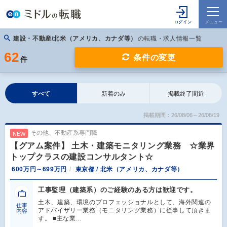
建設・不動産/北米（アメリカ、カナダ等）
の転職・求人情報一覧
62
条件の変更
件
すべて
新着のみ
掲載終了間近
掲載期間：26/08/06～26/08/19
その他、不動産系専門職
NEW
【グアム案件】 土木・建築モニタリング業務 ☆業界
トップクラスの建設コンサルタント☆
600万円～699万円
東京都 / 北米（アメリカ、カナダ等）
工事監理（建築系）のご経験のある方は歓迎です。
土木、建築、環境のプロフェッショナルとして、海外関連の
仕事
アドバイザリー業務（モニタリング業務）に従事して頂きま
内容
す。 ■主な業…