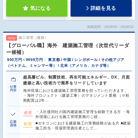
気になる
詳細を見る
掲載期間：26/08/05～26/08/18
施工管理（建築）
NEW
【グローバル職】海外 建築施工管理（次世代リーダ
ー候補）
900万円～9999万円
東京都 / 中国 / シンガポール / その他アジア
（ベトナム、ミャンマー等） / 北米（アメリカ、カナダ等）
超高層ビル、制震技術、再生可能エネルギー、DX、月面
建築と高い技術力で業界をリードしています
仕事
内容
海外現場における建築施工管理業務を担っていただきます。
・海外プロジェクト（建築工事）のマネジメント業務 （※初
期配置は2年…
・入社後同社の国内建築施工管理を経験できる方 ・海
必須
外現場における施工管理業務のご経…
応募
■ゼネコンにおける建築施工の実務経験がある方 ■建築
歓迎
資格
施工担当・現場管理責任者として…