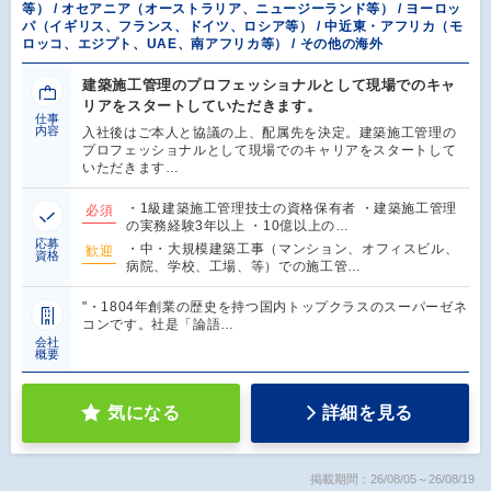
等） / オセアニア（オーストラリア、ニュージーランド等） / ヨーロッ
パ（イギリス、フランス、ドイツ、ロシア等） / 中近東・アフリカ（モ
ロッコ、エジプト、UAE、南アフリカ等） / その他の海外
建築施工管理のプロフェッショナルとして現場でのキャ
リアをスタートしていただきます。
仕事
内容
入社後はご本人と協議の上、配属先を決定。建築施工管理の
プロフェッショナルとして現場でのキャリアをスタートして
いただきます…
・1級建築施工管理技士の資格保有者 ・建築施工管理
必須
の実務経験3年以上 ・10億以上の…
応募
・中・大規模建築工事（マンション、オフィスビル、
歓迎
資格
病院、学校、工場、等）での施工管…
"・1804年創業の歴史を持つ国内トップクラスのスーパーゼネ
コンです。社是「論語…
会社
概要
気になる
詳細を見る
掲載期間：26/08/05～26/08/19