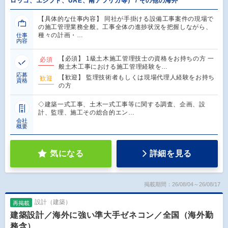
ロッコ、エジプト、UAE、南アフリカ等） / その他の海外
【具体的な仕事内容】 同社が手掛ける設備工事案件の現場で
の施工管理業務全般。工事全体の進捗状況を把握しながら、
種々の計画・…
仕事
内容
【必須】 1級土木施工管理技士の資格をお持ちの方 一
必須
般土木工事における施工管理経験を…
応募
【歓迎】 監理技術者もしくは現場代理人経験をお持ち
歓迎
資格
の方
◇建築一式工事、土木一式工事等に関する調査、企画、設
計、監理、施工その総合的エン…
会社
概要
気になる
詳細を見る
掲載期間：26/08/04～26/08/17
設計（建築）
再掲載
建築設計／海外に強い準大手ゼネコン／全国（海外勤
務含）