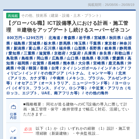
掲載期間：26/08/06～26/08/19
その他、技術系（建築・設備・土木・プラント）
再掲載
【グローバル職】ICT設備導入における計画・施工管
理 ※建物をアップデートし続けるスーパーゼネコン
800万円～1299万円
北海道 / 青森県 / 岩手県 / 宮城県 / 秋田県 / 山形
県 / 福島県 / 茨城県 / 栃木県 / 群馬県 / 埼玉県 / 千葉県 / 東京都 / 神奈川
県 / 新潟県 / 富山県 / 石川県 / 福井県 / 山梨県 / 長野県 / 岐阜県 / 静岡県
/ 愛知県 / 三重県 / 滋賀県 / 京都府 / 大阪府 / 兵庫県 / 奈良県 / 和歌山県 /
鳥取県 / 島根県 / 岡山県 / 広島県 / 山口県 / 徳島県 / 香川県 / 愛媛県 / 高
知県 / 福岡県 / 佐賀県 / 長崎県 / 熊本県 / 大分県 / 宮崎県 / 鹿児島県 / 沖
縄県 / 中国 / 韓国 / 香港 / 台湾 / タイ / シンガポール / インドネシア / フ
ィリピン / インド / その他アジア（ベトナム、ミャンマー等） / 北米
（アメリカ、カナダ等） / 中南米（メキシコ、ブラジル、アルゼンチン
等） / オセアニア（オーストラリア、ニュージーランド等） / ヨーロッ
パ（イギリス、フランス、ドイツ、ロシア等） / 中近東・アフリカ（モ
ロッコ、エジプト、UAE、南アフリカ等） / その他の海外
■職種概要： 同社が造る建物へのICT設備の導入に際して計
画・施工管理・保守・維持管理まで幅広く対応、活躍してい
ただきます…
仕事
内容
以下（1）か（2）いずれかの経験 （1）設計・施工管
必須
理経験（新築建物） ・中央監視設…
応募