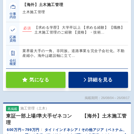
【海外】土木施工管理
土木施工管理
仕事
内容
【求める学歴】 大学卒以上 【求める経験】 【職務】
必須
土木施工管理のご経験 【資格】 ・技術…
応募
資格
業界最大手の一角。非同族。道路事業を完全子会社化。不動
産縮小。海外は建設軸に立て…
会社
概要
気になる
詳細を見る
掲載期間：26/08/04～26/08/17
施工管理（土木）
再掲載
東証一部上場/準大手ゼネコン 【海外】土木施工管
理
600万円～799万円
タイ / インドネシア / その他アジア（ベトナム、