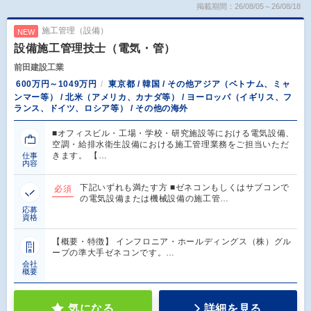
掲載期間：26/08/05～26/08/18
施工管理（設備）
NEW
設備施工管理技士（電気・管）
前田建設工業
600万円～1049万円
東京都 / 韓国 / その他アジア（ベトナム、ミャ
ンマー等） / 北米（アメリカ、カナダ等） / ヨーロッパ（イギリス、フ
ランス、ドイツ、ロシア等） / その他の海外
■オフィスビル・工場・学校・研究施設等における電気設備、
空調・給排水衛生設備における施工管理業務をご担当いただ
きます。 【…
仕事
内容
下記いずれも満たす方 ■ゼネコンもしくはサブコンで
必須
の電気設備または機械設備の施工管…
応募
資格
【概要・特徴】 インフロニア・ホールディングス（株）グル
ープの準大手ゼネコンです。…
会社
概要
気になる
詳細を見る