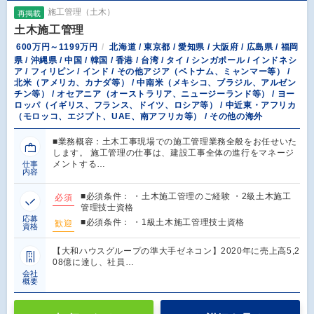
施工管理（土木）
再掲載
土木施工管理
600万円～1199万円
北海道 / 東京都 / 愛知県 / 大阪府 / 広島県 / 福岡
県 / 沖縄県 / 中国 / 韓国 / 香港 / 台湾 / タイ / シンガポール / インドネシ
ア / フィリピン / インド / その他アジア（ベトナム、ミャンマー等） /
北米（アメリカ、カナダ等） / 中南米（メキシコ、ブラジル、アルゼン
チン等） / オセアニア（オーストラリア、ニュージーランド等） / ヨー
ロッパ（イギリス、フランス、ドイツ、ロシア等） / 中近東・アフリカ
（モロッコ、エジプト、UAE、南アフリカ等） / その他の海外
■業務概容：土木工事現場での施工管理業務全般をお任せいた
します。 施工管理の仕事は、建設工事全体の進行をマネージ
メントする…
仕事
内容
■必須条件： ・土木施工管理のご経験 ・2級土木施工
必須
管理技士資格
応募
■必須条件： ・1級土木施工管理技士資格
歓迎
資格
【大和ハウスグループの準大手ゼネコン】2020年に売上高5,2
08億に達し、社員…
会社
概要