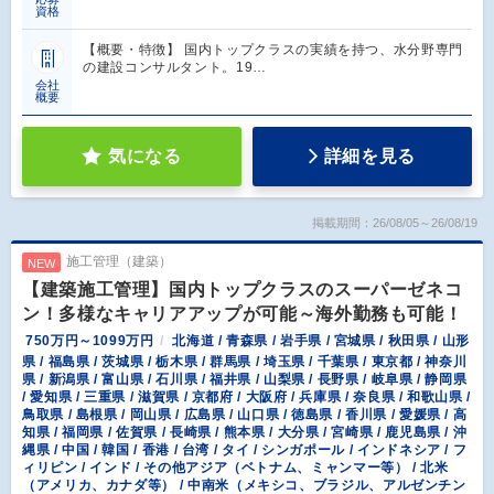
資格
【概要・特徴】 国内トップクラスの実績を持つ、水分野専門
の建設コンサルタント。19…
会社
概要
気になる
詳細を見る
掲載期間：26/08/05～26/08/19
施工管理（建築）
NEW
【建築施工管理】国内トップクラスのスーパーゼネコ
ン！多様なキャリアアップが可能～海外勤務も可能！
750万円～1099万円
北海道 / 青森県 / 岩手県 / 宮城県 / 秋田県 / 山形
県 / 福島県 / 茨城県 / 栃木県 / 群馬県 / 埼玉県 / 千葉県 / 東京都 / 神奈川
県 / 新潟県 / 富山県 / 石川県 / 福井県 / 山梨県 / 長野県 / 岐阜県 / 静岡県
/ 愛知県 / 三重県 / 滋賀県 / 京都府 / 大阪府 / 兵庫県 / 奈良県 / 和歌山県 /
鳥取県 / 島根県 / 岡山県 / 広島県 / 山口県 / 徳島県 / 香川県 / 愛媛県 / 高
知県 / 福岡県 / 佐賀県 / 長崎県 / 熊本県 / 大分県 / 宮崎県 / 鹿児島県 / 沖
縄県 / 中国 / 韓国 / 香港 / 台湾 / タイ / シンガポール / インドネシア / フ
ィリピン / インド / その他アジア（ベトナム、ミャンマー等） / 北米
（アメリカ、カナダ等） / 中南米（メキシコ、ブラジル、アルゼンチン