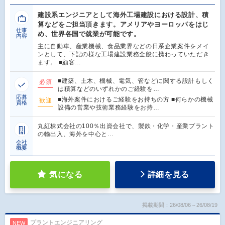
建設系エンジニアとして海外工場建設における設計、積
算などをご担当頂きます。アメリアやヨーロッパをはじ
仕事
め、世界各国で就業が可能です。
内容
主に自動車、産業機械、食品業界などの日系企業案件をメイ
ンとして、下記の様な工場建設業務全般に携わっていただき
ます。 ■顧客…
■建築、土木、機械、電気、管などに関する設計もしく
必須
は積算などのいずれかのご経験を…
応募
■海外案件におけるご経験をお持ちの方 ■何らかの機械
歓迎
資格
設備の営業や技術業務経験をお持…
丸紅株式会社の100％出資会社で、製鉄・化学・産業プラント
の輸出入、海外を中心と…
会社
概要
気になる
詳細を見る
掲載期間：26/08/06～26/08/19
プラントエンジニアリング
NEW