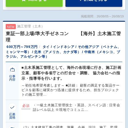
掲載期間：26/08/05～26/08/19
施工管理（土木）
NEW
東証一部上場/準大手ゼネコン 【海外】土木施工管
理
600万円～799万円
タイ / インドネシア / その他アジア（ベトナム、
ミャンマー等） / 北米（アメリカ、カナダ等） / 中南米（メキシコ、ブ
ラジル、アルゼンチン等）
■土木系施工管理として、海外の各現場に行き、施工計画
立案、顧客や各省庁との打合せ・調整、 協力会社への指
仕事
示・指導等を行います。
内容
～初任地希望考慮します～ ■詳細： 顧客の満足する製品サー
ビスを顧客に確実かつ迅速に提供するため、担当プロジェク
トの施工管理…
・一級土木施工管理技士 ・英語、スペイン語 : 日常会
必須
話レベル以上 ※現地でコミュニ…
応募
資格
（1）土木建築工事の調査、測量、企画、設計、施工、監理