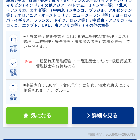
縄県 / 中国 / 韓国 / 香港 / 台湾 / タイ / シンガポール / インドネシア / フ
ィリピン / インド / その他アジア（ベトナム、ミャンマー等） / 北米
（アメリカ、カナダ等） / 中南米（メキシコ、ブラジル、アルゼンチン
等） / オセアニア（オーストラリア、ニュージーランド等） / ヨーロッ
パ（イギリス、フランス、ドイツ、ロシア等） / 中近東・アフリカ（モ
ロッコ、エジプト、UAE、南アフリカ等） / その他の海外
■担当業務：建築作業所における施工管理(品質管理・コスト
管理・工程管理・安全管理・環境等の管理）業務を担当して
いただきま…
仕事
内容
・建築施工管理経験 ・一級建築士または一級建築施工
必須
管理技士をお持ちの方
応募
資格
■事業内容：1804年（文化元年）に初代、清水喜助氏により
創業されました。グルー…
会社
概要
気になる
詳細を見る
掲載期間：26/08/06～26/08/19