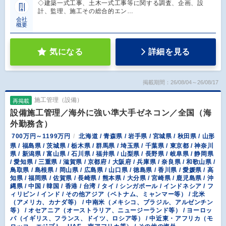
◇建築一式工事、土木一式工事等に関する調査、企画、設
計、監理、施工その総合的エン…
会社
概要
気になる
詳細を見る
掲載期間：26/08/04～26/08/17
施工管理（設備）
再掲載
設備施工管理／海外に強い準大手ゼネコン／全国（海
外勤務含）
700万円～1199万円
北海道 / 青森県 / 岩手県 / 宮城県 / 秋田県 / 山形
県 / 福島県 / 茨城県 / 栃木県 / 群馬県 / 埼玉県 / 千葉県 / 東京都 / 神奈川
県 / 新潟県 / 富山県 / 石川県 / 福井県 / 山梨県 / 長野県 / 岐阜県 / 静岡県
/ 愛知県 / 三重県 / 滋賀県 / 京都府 / 大阪府 / 兵庫県 / 奈良県 / 和歌山県 /
鳥取県 / 島根県 / 岡山県 / 広島県 / 山口県 / 徳島県 / 香川県 / 愛媛県 / 高
知県 / 福岡県 / 佐賀県 / 長崎県 / 熊本県 / 大分県 / 宮崎県 / 鹿児島県 / 沖
縄県 / 中国 / 韓国 / 香港 / 台湾 / タイ / シンガポール / インドネシア / フ
ィリピン / インド / その他アジア（ベトナム、ミャンマー等） / 北米
（アメリカ、カナダ等） / 中南米（メキシコ、ブラジル、アルゼンチン
等） / オセアニア（オーストラリア、ニュージーランド等） / ヨーロッ
パ（イギリス、フランス、ドイツ、ロシア等） / 中近東・アフリカ（モ