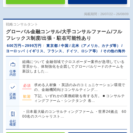
掲載期間：26/07/22～26/08/09
戦略コンサルタント
グローバル金融コンサル/大手コンサルファーム/フル
フレックス制度/出張・駐在可能性あり
600万円～2999万円
東京都 / 中国 / 北米（アメリカ、カナダ等） /
ヨーロッパ（イギリス、フランス、ドイツ、ロシア等） / その他の海外
組織について 金融領域でクロスボーダー案件が急増している
背景から、体制強化を企図してグローバルリードのチームを
新設しました…
仕事
内容
求める人材像 ・英語のみのコミュニケーション環境で
必須
の、金融機関向けコンサルティング…
応募
下記、いずれかの業務経験を有する方。 ■ コンサルテ
歓迎
資格
ィングファーム・シンクタンク 各…
・日本最大級のコンサルティングファーム ・世界24拠点 60
00名のスペシャリスト…
会社
概要