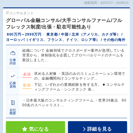
掲載期間：26/07/27～26/08/14
ITコンサルタント
グローバル金融コンサル/大手コンサルファーム/フル
フレックス制度/出張・駐在可能性あり
800万円～2999万円
東京都 / 中国 / 北米（アメリカ、カナダ等） /
ヨーロッパ（イギリス、フランス、ドイツ、ロシア等） / その他の海外
組織について 金融領域でクロスボーダー案件が急増している
背景から、体制強化を企図してグローバルリードのチームを
新設しました…
仕事
内容
求める人材像 ・英語のみのコミュニケーション環境で
必須
の、金融機関向けコンサルティング…
応募
下記、いずれかの業務経験を有する方。 ■ コンサルテ
歓迎
資格
ィングファーム・シンクタンク 各…
・日本最大級のコンサルティングファーム ・世界24拠点 60
00名のスペシャリスト…
会社
概要
気になる
詳細を見る