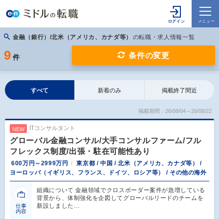
金融（銀行）/北米（アメリカ、カナダ等）
の転職・求人情報一覧
9
条件の変更
件
すべて
新着のみ
掲載終了間近
掲載期間：26/08/04～26/08/22
ITコンサルタント
NEW
グローバル金融コンサル/大手コンサルファーム/フル
フレックス制度/出張・駐在可能性あり
600万円～2999万円
東京都 / 中国 / 北米（アメリカ、カナダ等） /
ヨーロッパ（イギリス、フランス、ドイツ、ロシア等） / その他の海外
組織について 金融領域でクロスボーダー案件が急増している
背景から、体制強化を企図してグローバルリードのチームを
新設しました…
仕事
内容