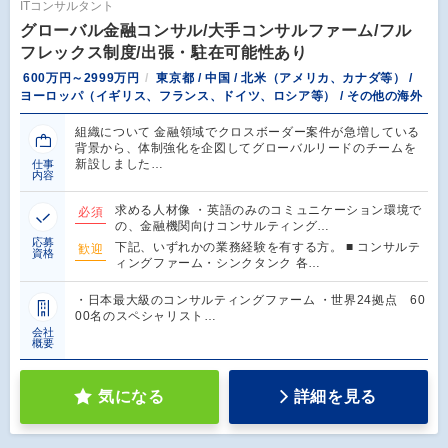
ITコンサルタント
グローバル金融コンサル/大手コンサルファーム/フル
フレックス制度/出張・駐在可能性あり
600万円～2999万円
東京都 / 中国 / 北米（アメリカ、カナダ等） /
ヨーロッパ（イギリス、フランス、ドイツ、ロシア等） / その他の海外
組織について 金融領域でクロスボーダー案件が急増している
背景から、体制強化を企図してグローバルリードのチームを
新設しました…
仕事
内容
求める人材像 ・英語のみのコミュニケーション環境で
必須
の、金融機関向けコンサルティング…
応募
下記、いずれかの業務経験を有する方。 ■ コンサルテ
歓迎
資格
ィングファーム・シンクタンク 各…
・日本最大級のコンサルティングファーム ・世界24拠点 60
00名のスペシャリスト…
会社
概要
気になる
詳細を見る