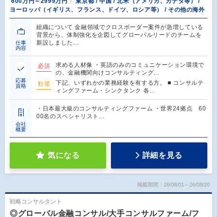
600万円～2999万円
東京都 / 中国 / 北米（アメリカ、カナダ等） /
ヨーロッパ（イギリス、フランス、ドイツ、ロシア等） / その他の海外
組織について 金融領域でクロスボーダー案件が急増している
背景から、体制強化を企図してグローバルリードのチームを
新設しました…
仕事
内容
求める人材像 ・英語のみのコミュニケーション環境で
必須
の、金融機関向けコンサルティング…
応募
下記、いずれかの業務経験を有する方。 ■ コンサルテ
歓迎
資格
ィングファーム・シンクタンク 各…
・日本最大級のコンサルティングファーム ・世界24拠点 60
00名のスペシャリスト…
会社
概要
気になる
詳細を見る
掲載期間：26/08/01～26/08/20
戦略コンサルタント
◎グローバル金融コンサル/大手コンサルファーム/フ