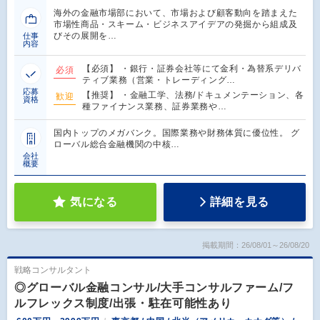
海外の金融市場部において、市場および顧客動向を踏まえた
市場性商品・スキーム・ビジネスアイデアの発掘から組成及
びその展開を…
仕事
内容
【必須】 ・銀行・証券会社等にて金利・為替系デリバ
必須
ティブ業務（営業・トレーディング…
応募
【推奨】 ・金融工学、法務/ドキュメンテーション、各
歓迎
資格
種ファイナンス業務、証券業務や…
国内トップのメガバンク。国際業務や財務体質に優位性。 グ
ローバル総合金融機関の中核…
会社
概要
気になる
詳細を見る
掲載期間：26/08/01～26/08/20
戦略コンサルタント
◎グローバル金融コンサル/大手コンサルファーム/フ
ルフレックス制度/出張・駐在可能性あり