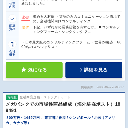
新設しました…
仕事
内容
求める人材像 ・英語のみのコミュニケーション環境で
必須
の、金融機関向けコンサルティング…
応募
下記、いずれかの業務経験を有する方。 ■ コンサルテ
歓迎
資格
ィングファーム・シンクタンク 各…
・日本最大級のコンサルティングファーム ・世界24拠点 60
00名のスペシャリスト…
会社
概要
気になる
詳細を見る
掲載期間：26/08/04～26/08/17
金融商品企画・ストラクチャード
再掲載
メガバンクでの市場性商品組成（海外駐在ポスト）18
9491
800万円～1449万円
東京都 / 香港 / シンガポール / 北米（アメリ
カ、カナダ等）