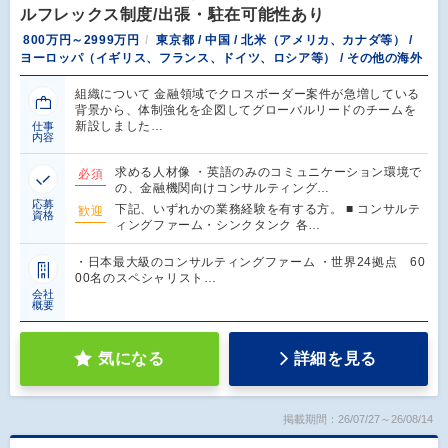
ルフレックス制度/出張・駐在可能性あり
800万円～2999万円
東京都 / 中国 / 北米（アメリカ、カナダ等） /
ヨーロッパ（イギリス、フランス、ドイツ、ロシア等） / その他の海外
組織について 金融領域でクロスボーダー案件が急増している
背景から、体制強化を企図してグローバルリードのチームを
新設しました…
仕事
内容
求める人材像 ・英語のみのコミュニケーション環境で
必須
の、金融機関向けコンサルティング…
応募
下記、いずれかの業務経験を有する方。 ■ コンサルテ
歓迎
資格
ィングファーム・シンクタンク 各…
・日本最大級のコンサルティングファーム ・世界24拠点 60
00名のスペシャリスト…
会社
概要
気になる
詳細を見る
掲載期間：26/07/27～26/08/14