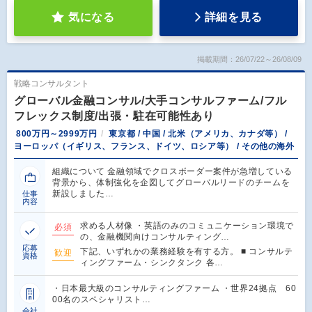
気になる
詳細を見る
掲載期間：26/07/22～26/08/09
戦略コンサルタント
グローバル金融コンサル/大手コンサルファーム/フル
フレックス制度/出張・駐在可能性あり
800万円～2999万円
東京都 / 中国 / 北米（アメリカ、カナダ等） /
ヨーロッパ（イギリス、フランス、ドイツ、ロシア等） / その他の海外
組織について 金融領域でクロスボーダー案件が急増している
背景から、体制強化を企図してグローバルリードのチームを
新設しました…
仕事
内容
求める人材像 ・英語のみのコミュニケーション環境で
必須
の、金融機関向けコンサルティング…
応募
下記、いずれかの業務経験を有する方。 ■ コンサルテ
歓迎
資格
ィングファーム・シンクタンク 各…
・日本最大級のコンサルティングファーム ・世界24拠点 60
00名のスペシャリスト…
会社