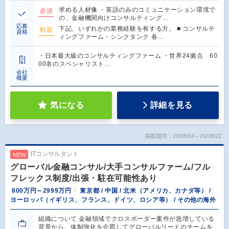
求める人材像 ・英語のみのコミュニケーション環境で
必須
の、金融機関向けコンサルティング…
応募
下記、いずれかの業務経験を有する方。 ■ コンサルテ
歓迎
資格
ィングファーム・シンクタンク 各…
・日本最大級のコンサルティングファーム ・世界24拠点 60
00名のスペシャリスト…
会社
概要
気になる
詳細を見る
掲載期間：26/08/04～26/08/22
ITコンサルタント
NEW
グローバル金融コンサル/大手コンサルファーム/フル
フレックス制度/出張・駐在可能性あり
800万円～2999万円
東京都 / 中国 / 北米（アメリカ、カナダ等） /
ヨーロッパ（イギリス、フランス、ドイツ、ロシア等） / その他の海外
組織について 金融領域でクロスボーダー案件が急増している
背景から、体制強化を企図してグローバルリードのチームを