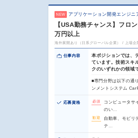
アプリケーション開発エンジニ
NEW
【USA勤務チャンス】フロン
万円以上
海外展開あり（日系グローバル企業）
上場企
本ポジションでは、
仕事内容
ています。技術スキ
クのいずれかの領域
■専門分野は以下の通
ンメントシステム CarPl
必須
コンピュータサ
応募資格
のい…
歓迎
自動車、モビリテ
テ…