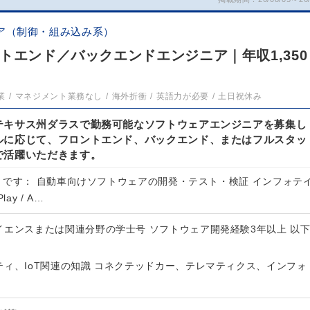
ア（制御・組み込み系）
トエンド／バックエンドエンジニア｜年収1,350
業
マネジメント業務なし
海外折衝
英語力が必要
土日祝休み
テキサス州ダラスで勤務可能なソフトウェアエンジニアを募集し
ルに応じて、フロントエンド、バックエンド、またはフルスタッ
で活躍いただきます。
りです： 自動車向けソフトウェアの開発・テスト・検証 インフォテ
ay / A…
イエンスまたは関連分野の学士号 ソフトウェア開発経験3年以上 以
ィ、IoT関連の知識 コネクテッドカー、テレマティクス、インフォ