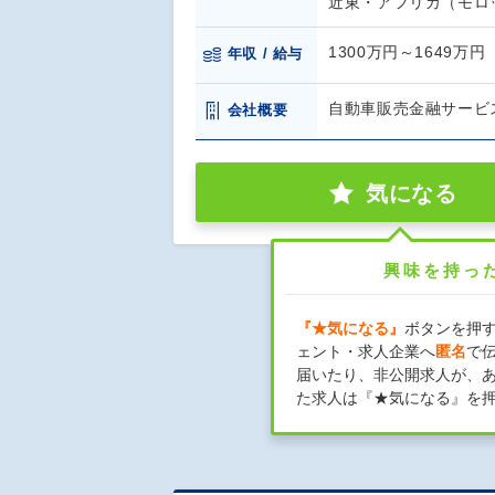
近東・アフリカ（モロ
1300万円～1649万円
年収 / 給与
自動車販売金融サービ
会社概要
気になる
興味を持っ
『★気になる』
ボタンを押
ェント・求人企業へ
匿名
で
届いたり、非公開求人が、
た求人は『★気になる』を