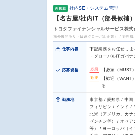
社内SE・システム管理
再掲載
【名古屋/社内IT（部長候補
トヨタファイナンシャルサービス株式
海外展開あり（日系グローバル企業）
管理職
下記業務をお任せしま
仕事内容
・グローバルITガバナ
必須
【必須（MUST
応募資格
歓迎
【歓迎（WAN
る…
東京都 / 愛知県 / 中国
勤務地
フィリピン / インド 
北米（アメリカ、カナダ
ゼンチン等） / オセ
等） / ヨーロッパ（