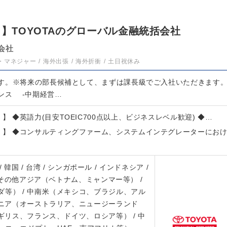
）】TOYOTAのグローバル金融統括会社
会社
・マネジャー
海外出張
海外折衝
土日祝休み
す。※将来の部長候補として、まずは課長級でご入社いただきます
ンス ‐中期経営…
）】 ◆英語力(目安TOEIC700点以上、ビジネスレベル歓迎) ◆…
T）】 ◆コンサルティングファーム、システムインテグレーターにお
 / 韓国 / 台湾 / シンガポール / インドネシア /
/ その他アジア（ベトナム、ミャンマー等） /
等） / 中南米（メキシコ、ブラジル、アル
アニア（オーストラリア、ニュージーランド
イギリス、フランス、ドイツ、ロシア等） / 中