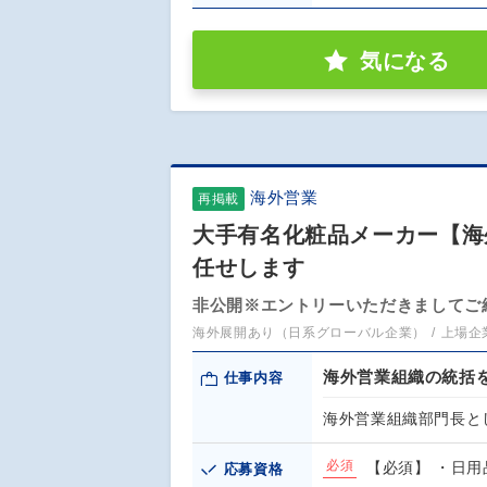
気になる
海外営業
再掲載
大手有名化粧品メーカー【海
任せします
非公開※エントリーいただきましてご
海外展開あり（日系グローバル企業）
上場企
海外営業組織の統括
仕事内容
海外営業組織部門長と
必須
【必須】 ・日用
応募資格