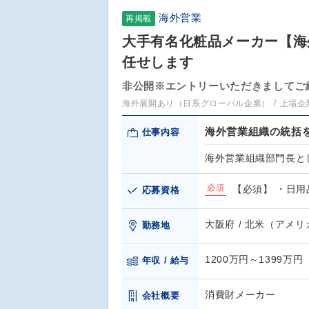
海外営業
再掲載
大手有名化粧品メーカー【海
任せします
非公開※エントリーいただきましてご
海外展開あり（日系グローバル企業）
上場企
海外営業組織の統括
仕事内容
海外営業組織部門長と
必須
【必須】 ・日用
応募資格
大阪府 / 北米（アメ
勤務地
1200万円～1399万円
年収 / 給与
消費財メーカー
会社概要