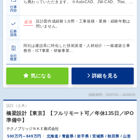
ら携わっていただきます。 ※AutoCAD、JW-CAD、Tfas、…
仕事
内容
設計図作成経験 L分野・工事規模・業務・経験年数は
必須
問いません。
応募
資格
同社は建設系に特化した技術派遣・人材紹介・一級建築士事
務所・ICT事業・研修事業…
会社
概要
気になる
詳細を見る
掲載期間：26/07/31～26/08/20
設計（土木）
橋梁設計【東京】【フルリモート可／年休135日／IPO
準備中】
テクノブリッジＮＫＥ株式会社
500万円～849万円
北海道 / 青森県 / 岩手県 / 宮城県 / 秋田県 / 山形