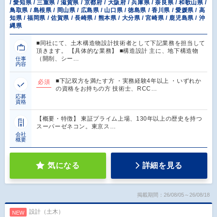
/ 愛知県 / 三重県 / 滋賀県 / 京都府 / 大阪府 / 兵庫県 / 奈良県 / 和歌山県 /
鳥取県 / 島根県 / 岡山県 / 広島県 / 山口県 / 徳島県 / 香川県 / 愛媛県 / 高
知県 / 福岡県 / 佐賀県 / 長崎県 / 熊本県 / 大分県 / 宮崎県 / 鹿児島県 / 沖
縄県
■同社にて、土木構造物設計技術者として下記業務を担当して
頂きます。 【具体的な業務】 ■構造設計 主に、地下構造物
（開削、シー…
仕事
内容
■下記双方を満たす方 ・実務経験4年以上 ・いずれか
必須
の資格をお持ちの方 技術士、RCC…
応募
資格
【概要・特徴】 東証プライム上場、130年以上の歴史を持つ
スーパーゼネコン。東京ス…
会社
概要
気になる
詳細を見る
掲載期間：26/08/05～26/08/18
設計（土木）
NEW