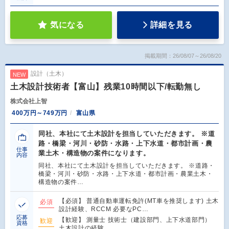
気になる
詳細を見る
掲載期間：26/08/07～26/08/20
設計（土木）
NEW
土木設計技術者【富山】残業10時間以下/転勤無し
株式会社上智
400万円～749万円
富山県
同社、本社にて土木設計を担当していただきます。 ※道
路・橋梁・河川・砂防・水路・上下水道・都市計画・農
仕事
業土木・構造物の案件になります。
内容
同社、本社にて土木設計を担当していただきます。 ※道路・
橋梁・河川・砂防・水路・上下水道・都市計画・農業土木・
構造物の案件…
【必須】 普通自動車運転免許(MT車を推奨します) 土木
必須
設計経験、RCCM 必要なPC…
応募
【歓迎】 測量士 技術士（建設部門、上下水道部門）
歓迎
資格
土木設計の経験