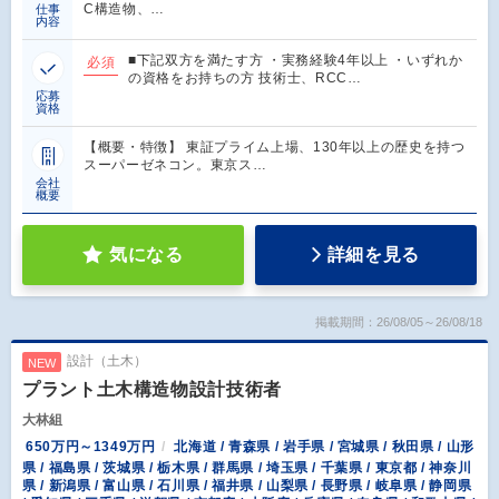
C構造物、…
仕事
内容
■下記双方を満たす方 ・実務経験4年以上 ・いずれか
必須
の資格をお持ちの方 技術士、RCC…
応募
資格
【概要・特徴】 東証プライム上場、130年以上の歴史を持つ
スーパーゼネコン。東京ス…
会社
概要
気になる
詳細を見る
掲載期間：26/08/05～26/08/18
設計（土木）
NEW
プラント土木構造物設計技術者
大林組
650万円～1349万円
北海道 / 青森県 / 岩手県 / 宮城県 / 秋田県 / 山形
県 / 福島県 / 茨城県 / 栃木県 / 群馬県 / 埼玉県 / 千葉県 / 東京都 / 神奈川
県 / 新潟県 / 富山県 / 石川県 / 福井県 / 山梨県 / 長野県 / 岐阜県 / 静岡県