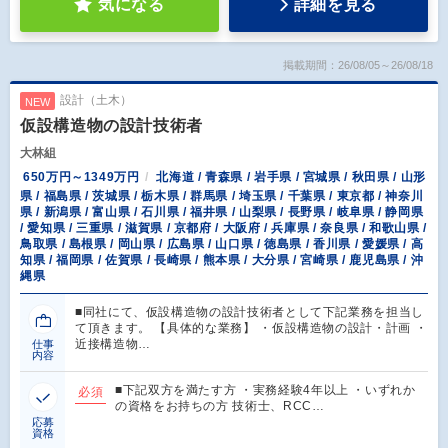
気になる
詳細を見る
掲載期間：26/08/05～26/08/18
設計（土木）
NEW
仮設構造物の設計技術者
大林組
650万円～1349万円
北海道 / 青森県 / 岩手県 / 宮城県 / 秋田県 / 山形
県 / 福島県 / 茨城県 / 栃木県 / 群馬県 / 埼玉県 / 千葉県 / 東京都 / 神奈川
県 / 新潟県 / 富山県 / 石川県 / 福井県 / 山梨県 / 長野県 / 岐阜県 / 静岡県
/ 愛知県 / 三重県 / 滋賀県 / 京都府 / 大阪府 / 兵庫県 / 奈良県 / 和歌山県 /
鳥取県 / 島根県 / 岡山県 / 広島県 / 山口県 / 徳島県 / 香川県 / 愛媛県 / 高
知県 / 福岡県 / 佐賀県 / 長崎県 / 熊本県 / 大分県 / 宮崎県 / 鹿児島県 / 沖
縄県
■同社にて、仮設構造物の設計技術者として下記業務を担当し
て頂きます。 【具体的な業務】 ・仮設構造物の設計・計画 ・
近接構造物…
仕事
内容
■下記双方を満たす方 ・実務経験4年以上 ・いずれか
必須
の資格をお持ちの方 技術士、RCC…
応募
資格