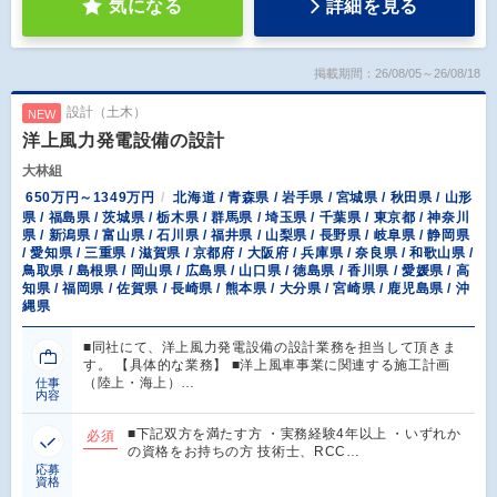
気になる
詳細を見る
掲載期間：26/08/05～26/08/18
設計（土木）
NEW
洋上風力発電設備の設計
大林組
650万円～1349万円
北海道 / 青森県 / 岩手県 / 宮城県 / 秋田県 / 山形
県 / 福島県 / 茨城県 / 栃木県 / 群馬県 / 埼玉県 / 千葉県 / 東京都 / 神奈川
県 / 新潟県 / 富山県 / 石川県 / 福井県 / 山梨県 / 長野県 / 岐阜県 / 静岡県
/ 愛知県 / 三重県 / 滋賀県 / 京都府 / 大阪府 / 兵庫県 / 奈良県 / 和歌山県 /
鳥取県 / 島根県 / 岡山県 / 広島県 / 山口県 / 徳島県 / 香川県 / 愛媛県 / 高
知県 / 福岡県 / 佐賀県 / 長崎県 / 熊本県 / 大分県 / 宮崎県 / 鹿児島県 / 沖
縄県
■同社にて、洋上風力発電設備の設計業務を担当して頂きま
す。 【具体的な業務】 ■洋上風車事業に関連する施工計画
（陸上・海上）…
仕事
内容
■下記双方を満たす方 ・実務経験4年以上 ・いずれか
必須
の資格をお持ちの方 技術士、RCC…
応募
資格