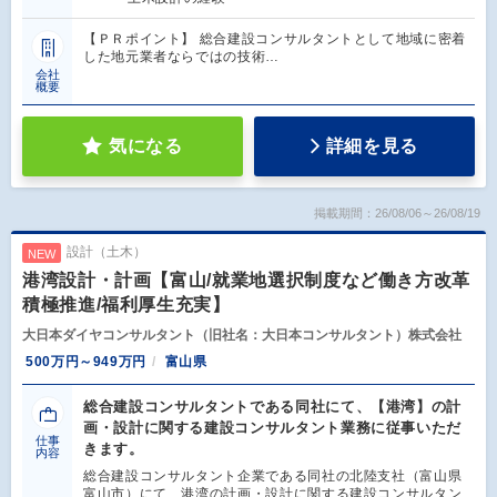
【ＰＲポイント】 総合建設コンサルタントとして地域に密着
した地元業者ならではの技術…
会社
概要
気になる
詳細を見る
掲載期間：26/08/06～26/08/19
設計（土木）
NEW
港湾設計・計画【富山/就業地選択制度など働き方改革
積極推進/福利厚生充実】
大日本ダイヤコンサルタント（旧社名：大日本コンサルタント）株式会社
500万円～949万円
富山県
総合建設コンサルタントである同社にて、【港湾】の計
画・設計に関する建設コンサルタント業務に従事いただ
仕事
きます。
内容
総合建設コンサルタント企業である同社の北陸支社（富山県
富山市）にて、港湾の計画・設計に関する建設コンサルタン