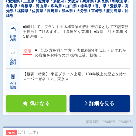
/ 愛知県 / 三重県 / 滋賀県 / 京都府 / 大阪府 / 兵庫県 / 奈良県 / 和歌山県 /
鳥取県 / 島根県 / 岡山県 / 広島県 / 山口県 / 徳島県 / 香川県 / 愛媛県 / 高
知県 / 福岡県 / 佐賀県 / 長崎県 / 熊本県 / 大分県 / 宮崎県 / 鹿児島県 / 沖
縄県
■同社にて、プラント土木構造物の設計技術者として下記業務
を担当して頂きます。 【具体的な業務】 ■設計・計画業務 R
C構造物、…
仕事
内容
■下記双方を満たす方 ・実務経験4年以上 ・いずれか
必須
の資格をお持ちの方 技術士補、技術…
応募
資格
【概要・特徴】 東証プライム上場、130年以上の歴史を持つ
スーパーゼネコン。東京ス…
会社
概要
気になる
詳細を見る
掲載期間：26/08/05～26/08/18
設計（土木）
NEW