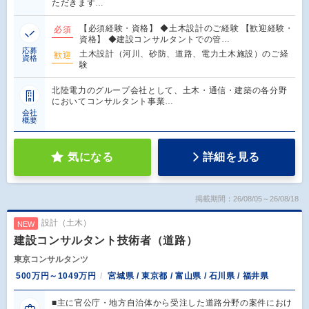
ただきます…
【必須経験・資格】 ◆土木設計のご経験 【歓迎経験・
必須
資格】 ◆建設コンサルタントでの管…
応募
土木設計（河川、砂防、道路、電力土木施設）のご経
歓迎
資格
験
北陸電力のグループ会社として、土木・通信・建築の各分野
においてコンサルタント事業…
会社
概要
気になる
詳細を見る
掲載期間：26/08/05～26/08/18
設計（土木）
NEW
建設コンサルタント技術者（道路）
東京コンサルタンツ
500万円～1049万円
宮城県 / 東京都 / 富山県 / 石川県 / 福井県
■主に官公庁・地方自治体から受注した道路分野の案件におけ