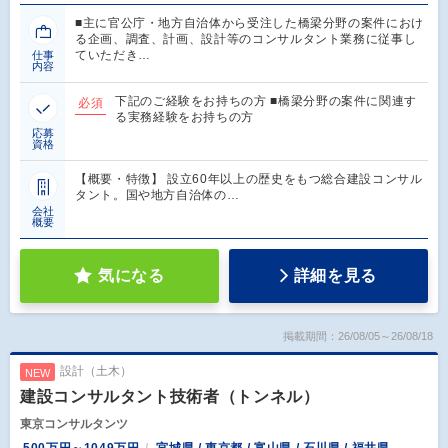
■主に官公庁・地方自治体から受注した橋梁分野の案件におけ
る企画、調査、計画、設計等のコンサルタント業務に従事し
ていただき…
仕事
内容
下記のご経験をお持ちの方 ■橋梁分野の案件に関連す
必須
る実務経験をお持ちの方
応募
資格
【概要・特徴】 設立60年以上の歴史をもつ総合建設コンサル
タント。国や地方自治体の…
会社
概要
気になる
詳細を見る
掲載期間：26/08/05～26/08/18
設計（土木）
NEW
建設コンサルタント技術者（トンネル）
東京コンサルタンツ
500万円～1049万円
宮城県 / 東京都 / 富山県 / 石川県 / 福井県