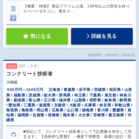
【概要・特徴】 東証プライム上場、130年以上の歴史を持つ
スーパーゼネコン。東京ス…
会社
概要
気になる
詳細を見る
掲載期間：26/08/05～26/08/18
設計（土木）
NEW
コンクリート技術者
大林組
650万円～1349万円
北海道 / 青森県 / 岩手県 / 宮城県 / 秋田県 / 山形
県 / 福島県 / 茨城県 / 栃木県 / 群馬県 / 埼玉県 / 千葉県 / 東京都 / 神奈川
県 / 新潟県 / 富山県 / 石川県 / 福井県 / 山梨県 / 長野県 / 岐阜県 / 静岡県
/ 愛知県 / 三重県 / 滋賀県 / 京都府 / 大阪府 / 兵庫県 / 奈良県 / 和歌山県 /
鳥取県 / 島根県 / 岡山県 / 広島県 / 山口県 / 徳島県 / 香川県 / 愛媛県 / 高
知県 / 福岡県 / 佐賀県 / 長崎県 / 熊本県 / 大分県 / 宮崎県 / 鹿児島県 / 沖
縄県
■同社にて、コンクリート技術者として下記業務を担当して頂
きます。 【具体的な業務】 ・橋梁下部構造・基礎の設計・照