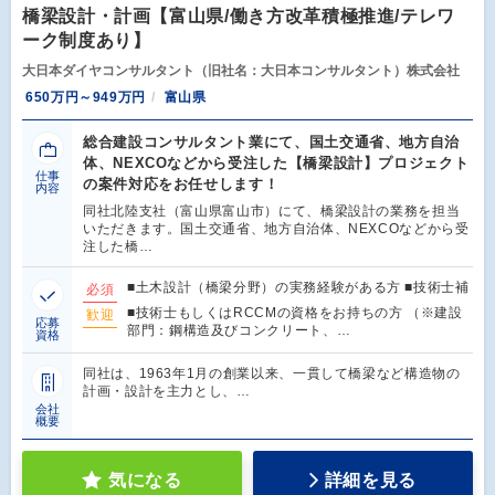
橋梁設計・計画【富山県/働き方改革積極推進/テレワ
ーク制度あり】
大日本ダイヤコンサルタント（旧社名：大日本コンサルタント）株式会社
650万円～949万円
富山県
総合建設コンサルタント業にて、国土交通省、地方自治
体、NEXCOなどから受注した【橋梁設計】プロジェクト
仕事
の案件対応をお任せします！
内容
同社北陸支社（富山県富山市）にて、橋梁設計の業務を担当
いただきます。国土交通省、地方自治体、NEXCOなどから受
注した橋…
■土木設計（橋梁分野）の実務経験がある方 ■技術士補
必須
■技術士もしくはRCCMの資格をお持ちの方 （※建設
歓迎
応募
部門：鋼構造及びコンクリート、…
資格
同社は、1963年1月の創業以来、一貫して橋梁など構造物の
計画・設計を主力とし、…
会社
概要
気になる
詳細を見る