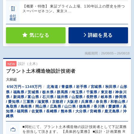
【概要・特徴】 東証プライム上場、130年以上の歴史を持つ
スーパーゼネコン。東京ス…
会社
概要
気になる
詳細を見る
掲載期間：26/08/05～26/08/18
設計（土木）
NEW
プラント土木構造物設計技術者
大林組
650万円～1349万円
北海道 / 青森県 / 岩手県 / 宮城県 / 秋田県 / 山形
県 / 福島県 / 茨城県 / 栃木県 / 群馬県 / 埼玉県 / 千葉県 / 東京都 / 神奈川
県 / 新潟県 / 富山県 / 石川県 / 福井県 / 山梨県 / 長野県 / 岐阜県 / 静岡県
/ 愛知県 / 三重県 / 滋賀県 / 京都府 / 大阪府 / 兵庫県 / 奈良県 / 和歌山県 /
鳥取県 / 島根県 / 岡山県 / 広島県 / 山口県 / 徳島県 / 香川県 / 愛媛県 / 高
知県 / 福岡県 / 佐賀県 / 長崎県 / 熊本県 / 大分県 / 宮崎県 / 鹿児島県 / 沖
縄県
■同社にて、プラント土木構造物の設計技術者として下記業務
を担当して頂きます。 【具体的な業務】 ■設計・計画業務 R