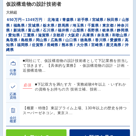
仮設構造物の設計技術者
大林組
650万円～1349万円
北海道 / 青森県 / 岩手県 / 宮城県 / 秋田県 / 山形
県 / 福島県 / 茨城県 / 栃木県 / 群馬県 / 埼玉県 / 千葉県 / 東京都 / 神奈川
県 / 新潟県 / 富山県 / 石川県 / 福井県 / 山梨県 / 長野県 / 岐阜県 / 静岡県
/ 愛知県 / 三重県 / 滋賀県 / 京都府 / 大阪府 / 兵庫県 / 奈良県 / 和歌山県 /
鳥取県 / 島根県 / 岡山県 / 広島県 / 山口県 / 徳島県 / 香川県 / 愛媛県 / 高
知県 / 福岡県 / 佐賀県 / 長崎県 / 熊本県 / 大分県 / 宮崎県 / 鹿児島県 / 沖
縄県
■同社にて、仮設構造物の設計技術者として下記業務を担当し
て頂きます。 【具体的な業務】 ・仮設構造物の設計・計画 ・
近接構造物…
仕事
内容
■下記双方を満たす方 ・実務経験4年以上 ・いずれか
必須
の資格をお持ちの方 技術士補、技術…
応募
資格
【概要・特徴】 東証プライム上場、130年以上の歴史を持つ
スーパーゼネコン。東京ス…
会社
概要