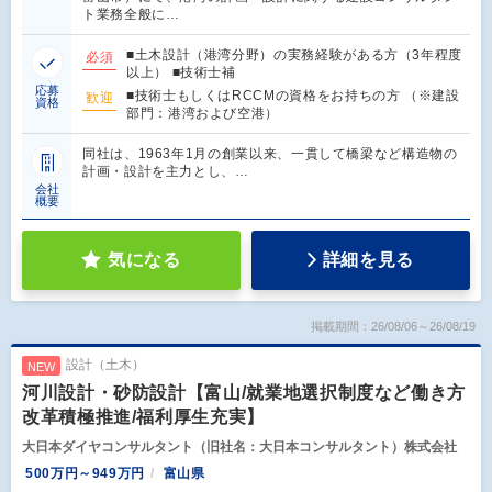
ト業務全般に…
■土木設計（港湾分野）の実務経験がある方（3年程度
必須
以上） ■技術士補
応募
■技術士もしくはRCCMの資格をお持ちの方 （※建設
歓迎
資格
部門：港湾および空港）
同社は、1963年1月の創業以来、一貫して橋梁など構造物の
計画・設計を主力とし、…
会社
概要
気になる
詳細を見る
掲載期間：26/08/06～26/08/19
設計（土木）
NEW
河川設計・砂防設計【富山/就業地選択制度など働き方
改革積極推進/福利厚生充実】
大日本ダイヤコンサルタント（旧社名：大日本コンサルタント）株式会社
500万円～949万円
富山県