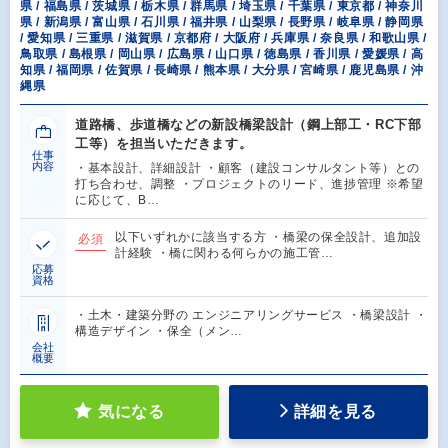
県 / 福島県 / 茨城県 / 栃木県 / 群馬県 / 埼玉県 / 千葉県 / 東京都 / 神奈川
県 / 新潟県 / 富山県 / 石川県 / 福井県 / 山梨県 / 長野県 / 岐阜県 / 静岡県
/ 愛知県 / 三重県 / 滋賀県 / 京都府 / 大阪府 / 兵庫県 / 奈良県 / 和歌山県 /
鳥取県 / 島根県 / 岡山県 / 広島県 / 山口県 / 徳島県 / 香川県 / 愛媛県 / 高
知県 / 福岡県 / 佐賀県 / 長崎県 / 熊本県 / 大分県 / 宮崎県 / 鹿児島県 / 沖
縄県
道路橋、歩道橋などの新設橋梁設計（鋼上部工・RC下部
工等）を担当いただきます。
仕事
内容
・基本設計、詳細設計 ・顧客（建設コンサルタント等）との
打ち合わせ、調整 ・プロジェクトのリード、進捗管理 ※希望
に応じて、B…
以下いずれかに該当する方 ・橋梁の保全設計、追加設
必須
計経験 ・橋に関わる何らかの施工管…
応募
資格
・土木・建築分野の エンジニアリングサービス ・橋梁設計 ・
構造デザイン ・保全（メン…
会社
概要
気になる
詳細を見る