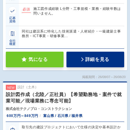
施工図作成経験 L分野・工事規模・業務・経験年数は
必須
問いません。
応募
資格
同社は建設系に特化した技術派遣・人材紹介・一級建築士事
務所・ICT事業・研修事業…
会社
概要
気になる
詳細を見る
掲載期間：26/08/07～26/08/20
設計（土木）
NEW
設計図作成（北陸／正社員）【希望勤務地・案件で就
業可能／現場業務に専念可能】
株式会社テクノプロ・コンストラクション
600万円～849万円
富山県 / 石川県 / 福井県
取引先の建設プロジェクトにおいて仕様の決定や基本設計か