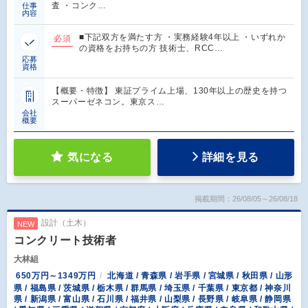
査 ・コンク…
仕事
内容
■下記双方を満たす方 ・実務経験4年以上 ・いずれか
必須
の資格をお持ちの方 技術士、RCC…
応募
資格
【概要・特徴】 東証プライム上場、130年以上の歴史を持つ
スーパーゼネコン。東京ス…
会社
概要
気になる
詳細を見る
掲載期間：26/08/05～26/08/18
設計（土木）
NEW
コンクリート技術者
大林組
650万円～1349万円
北海道 / 青森県 / 岩手県 / 宮城県 / 秋田県 / 山形
県 / 福島県 / 茨城県 / 栃木県 / 群馬県 / 埼玉県 / 千葉県 / 東京都 / 神奈川
県 / 新潟県 / 富山県 / 石川県 / 福井県 / 山梨県 / 長野県 / 岐阜県 / 静岡県