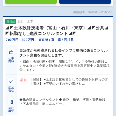
掲載期間：26/08/06～26/08/19
設計（土木）
再掲載
◢◤土木設計技術者（富山・石川・東京）◢◤公共◢
◤転勤なし_建設コンサルタント◢◤
700万円～899万円
東京都 / 富山県 / 石川県
自治体から発注される社会インフラ整備に係るコンサル
タント業務をお任せします。
仕事
内容
～都市・地域計画や調査・測量など、インフラ整備の建設コ
ンサルタント企業／5年連続過去最高売上高更新中／就業環境
◎～ ●イン…
【経験】 ■土木設計技術者としての経験をお持ちの方
必須
【資格】 ■下記のいずれかの資格を…
応募
資格
◆総合建設コンサルタント◆ 道路、橋梁、河川・砂防施設、
上下水道施設、新エネルギー…
会社
概要