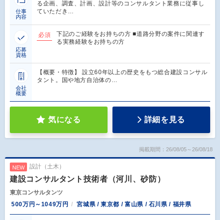
る企画、調査、計画、設計等のコンサルタント業務に従事し
ていただき…
仕事
内容
下記のご経験をお持ちの方 ■道路分野の案件に関連す
必須
る実務経験をお持ちの方
応募
資格
【概要・特徴】 設立60年以上の歴史をもつ総合建設コンサル
タント。国や地方自治体の…
会社
概要
気になる
詳細を見る
掲載期間：26/08/05～26/08/18
設計（土木）
NEW
建設コンサルタント技術者（河川、砂防）
東京コンサルタンツ
500万円～1049万円
宮城県 / 東京都 / 富山県 / 石川県 / 福井県