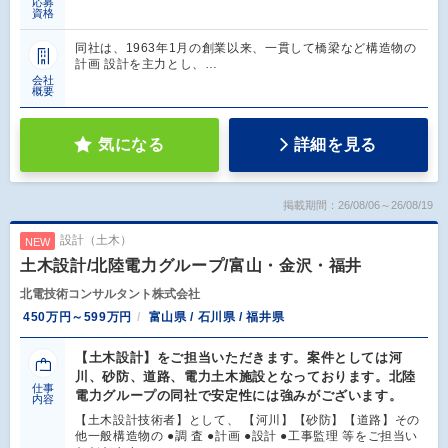
応募
資格
同社は、1963年1月の創業以来、一貫して橋梁など構造物の
計画 設計を主力とし、…
会社
概要
気になる
詳細を見る
掲載期間：26/08/06～26/08/19
設計（土木）
NEW
土木設計/北陸電力グループ/富山・金沢・福井
北電技術コンサルタント株式会社
450万円～599万円
富山県 / 石川県 / 福井県
【土木設計】をご担当いただきます。案件としては河
川、砂防、道路、電力土木施設となっております。北陸
仕事
電力グループの同社で安定性には強みがございます。
内容
【土木設計技術者】として、 【河川】【砂防】【道路】その
他一般構造物の ●調 査 ●計画 ●設計 ●工事監理 等をご担当い