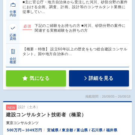
■主に官公庁・地方自治体から受注した河川、砂防分野の案件
における企画、調査、計画、設計等のコンサルタント業務に
従事してい…
仕事
内容
下記のご経験をお持ちの方 ■河川、砂防分野の案件に
必須
関連する実務経験をお持ちの方
応募
資格
【概要・特徴】 設立60年以上の歴史をもつ総合建設コンサル
タント。国や地方自治体の…
会社
概要
気になる
詳細を見る
掲載期間：26/08/05～26/08/18
設計（土木）
NEW
建設コンサルタント技術者（橋梁）
東京コンサルタンツ
500万円～1049万円
宮城県 / 東京都 / 富山県 / 石川県 / 福井県