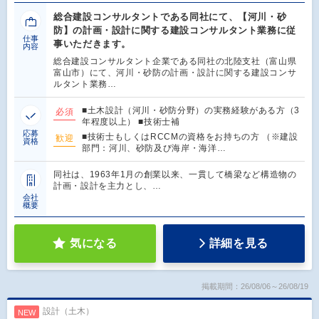
総合建設コンサルタントである同社にて、【河川・砂
防】の計画・設計に関する建設コンサルタント業務に従
仕事
事いただきます。
内容
総合建設コンサルタント企業である同社の北陸支社（富山県
富山市）にて、河川・砂防の計画・設計に関する建設コンサ
ルタント業務…
■土木設計（河川・砂防分野）の実務経験がある方（3
必須
年程度以上） ■技術士補
応募
■技術士もしくはRCCMの資格をお持ちの方 （※建設
歓迎
資格
部門：河川、砂防及び海岸・海洋…
同社は、1963年1月の創業以来、一貫して橋梁など構造物の
計画・設計を主力とし、…
会社
概要
気になる
詳細を見る
掲載期間：26/08/06～26/08/19
設計（土木）
NEW