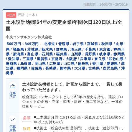
掲載期間：26/08/05～26/08/19
設計（土木）
NEW
土木設計/創業64年の安定企業/年間休日120日以上/全
国
中央コンサルタンツ株式会社
500万円～849万円
北海道 / 青森県 / 岩手県 / 宮城県 / 秋田県 / 山形
県 / 福島県 / 茨城県 / 栃木県 / 群馬県 / 埼玉県 / 千葉県 / 東京都 / 神奈川
県 / 新潟県 / 富山県 / 石川県 / 福井県 / 山梨県 / 長野県 / 岐阜県 / 静岡県
/ 愛知県 / 三重県 / 滋賀県 / 京都府 / 大阪府 / 兵庫県 / 奈良県 / 和歌山県 /
鳥取県 / 島根県 / 岡山県 / 広島県 / 山口県 / 徳島県 / 香川県 / 愛媛県 / 高
知県 / 福岡県 / 佐賀県 / 長崎県 / 熊本県 / 大分県 / 宮崎県 / 鹿児島県 / 沖
縄県
土木設計技術者として、計画から設計まで、一貫して携
わっていただきます。
仕事
内容
総合建設コンサルタントとして63年の歴史を持ち、建設プロ
ジェクトの企画・立案・調査・計画・施工管理など、一連の
技術サービ…
■土木設計分野における計画・調査および設計経験を2
必須
年以上お持ちの方
応募
■技術士（総合技術監理部門）、技術士（建設部門）、
歓迎
資格