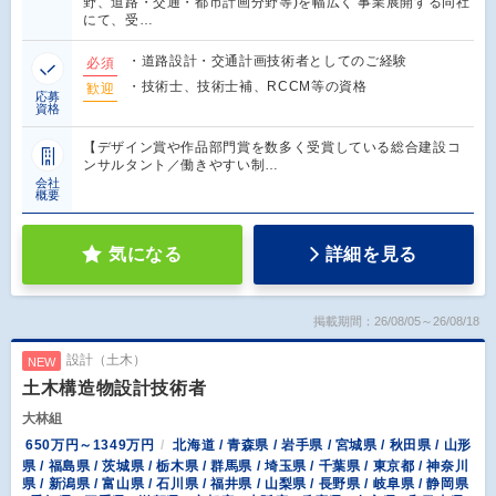
野、道路・交通・都市計画分野等)を幅広く 事業展開する同社
にて、受…
・道路設計・交通計画技術者としてのご経験
必須
・技術士、技術士補、RCCM等の資格
歓迎
応募
資格
【デザイン賞や作品部門賞を数多く受賞している総合建設コ
ンサルタント／働きやすい制…
会社
概要
気になる
詳細を見る
掲載期間：26/08/05～26/08/18
設計（土木）
NEW
土木構造物設計技術者
大林組
650万円～1349万円
北海道 / 青森県 / 岩手県 / 宮城県 / 秋田県 / 山形
県 / 福島県 / 茨城県 / 栃木県 / 群馬県 / 埼玉県 / 千葉県 / 東京都 / 神奈川
県 / 新潟県 / 富山県 / 石川県 / 福井県 / 山梨県 / 長野県 / 岐阜県 / 静岡県