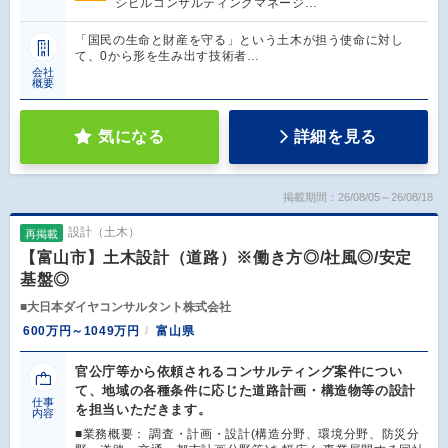
シビルコンサルティングマネージ…
「国民の生命と財産を守る」という土木が担う使命に対し
て、0から形を生み出す技術者…
会社
概要
気になる
詳細を見る
掲載期間：26/08/05～26/08/18
設計（土木）
再掲載
【富山市】土木設計（道路）※働き方◎/社風◎/安定
基盤◎
■大日本ダイヤコンサルタント株式会社
600万円～1049万円
富山県
官公庁等から依頼されるコンサルティング案件につい
て、地域の各種条件に応じた道路計画・構造物等の設計
仕事
を担当いただきます。
内容
■業務概要： 調査・計画・設計(構造分野、環境分野、防災分