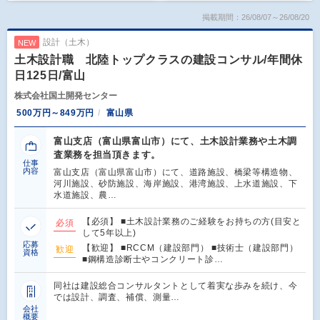
掲載期間：26/08/07～26/08/20
設計（土木）
NEW
土木設計職 北陸トップクラスの建設コンサル/年間休
日125日/富山
株式会社国土開発センター
500万円～849万円
富山県
富山支店（富山県富山市）にて、土木設計業務や土木調
査業務を担当頂きます。
仕事
内容
富山支店（富山県富山市）にて、道路施設、橋梁等構造物、
河川施設、砂防施設、海岸施設、港湾施設、上水道施設、下
水道施設、農…
【必須】 ■土木設計業務のご経験をお持ちの方(目安と
必須
して5年以上)
応募
【歓迎】 ■RCCM（建設部門） ■技術士（建設部門）
歓迎
資格
■鋼構造診断士やコンクリート診…
同社は建設総合コンサルタントとして着実な歩みを続け、今
では設計、調査、補償、測量…
会社
概要