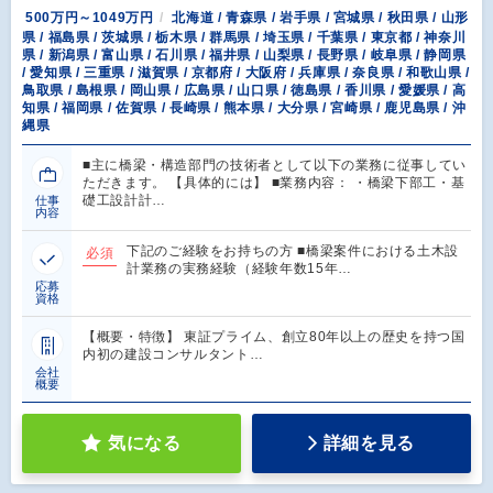
500万円～1049万円
北海道 / 青森県 / 岩手県 / 宮城県 / 秋田県 / 山形
県 / 福島県 / 茨城県 / 栃木県 / 群馬県 / 埼玉県 / 千葉県 / 東京都 / 神奈川
県 / 新潟県 / 富山県 / 石川県 / 福井県 / 山梨県 / 長野県 / 岐阜県 / 静岡県
/ 愛知県 / 三重県 / 滋賀県 / 京都府 / 大阪府 / 兵庫県 / 奈良県 / 和歌山県 /
鳥取県 / 島根県 / 岡山県 / 広島県 / 山口県 / 徳島県 / 香川県 / 愛媛県 / 高
知県 / 福岡県 / 佐賀県 / 長崎県 / 熊本県 / 大分県 / 宮崎県 / 鹿児島県 / 沖
縄県
■主に橋梁・構造部門の技術者として以下の業務に従事してい
ただきます。 【具体的には】 ■業務内容： ・橋梁下部工・基
礎工設計計…
仕事
内容
下記のご経験をお持ちの方 ■橋梁案件における土木設
必須
計業務の実務経験（経験年数15年…
応募
資格
【概要・特徴】 東証プライム、創立80年以上の歴史を持つ国
内初の建設コンサルタント…
会社
概要
気になる
詳細を見る