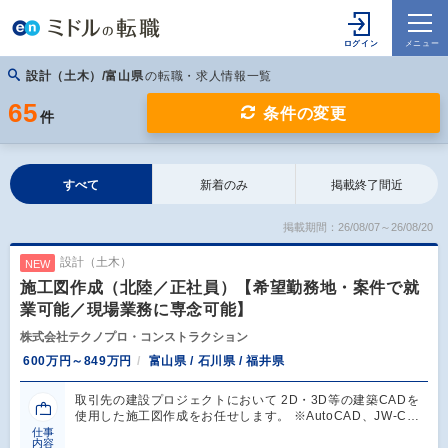
設計（土木）/富山県
の転職・求人情報一覧
65
条件の変更
件
すべて
新着のみ
掲載終了間近
掲載期間：26/08/07～26/08/20
設計（土木）
NEW
施工図作成（北陸／正社員）【希望勤務地・案件で就
業可能／現場業務に専念可能】
株式会社テクノプロ・コンストラクション
600万円～849万円
富山県 / 石川県 / 福井県
取引先の建設プロジェクトにおいて 2D・3D等の建築CADを
使用した施工図作成をお任せします。 ※AutoCAD、JW-C…
仕事
内容