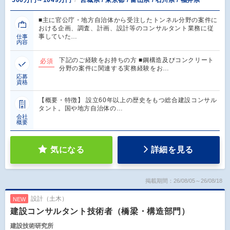
■主に官公庁・地方自治体から受注したトンネル分野の案件に
おける企画、調査、計画、設計等のコンサルタント業務に従
事していた…
仕事
内容
下記のご経験をお持ちの方 ■鋼構造及びコンクリート
必須
分野の案件に関連する実務経験をお…
応募
資格
【概要・特徴】 設立60年以上の歴史をもつ総合建設コンサル
タント。国や地方自治体の…
会社
概要
気になる
詳細を見る
掲載期間：26/08/05～26/08/18
設計（土木）
NEW
建設コンサルタント技術者（橋梁・構造部門）
建設技術研究所