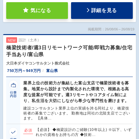
気になる
詳細を見る
掲載期間：26/08/06～26/08/19
設計（土木）
NEW
橋梁技術者/週3日リモートワーク可能/即戦力募集/住宅
手当あり/富山県
大日本ダイヤコンサルタント株式会社
750万円～949万円
富山県
業界上位の技術力が集結した富山支店で橋梁技術者を募
集。地質から設計まで内製化された環境で、根拠ある高
仕事
度な提案が可能です。週3リモートやコアタイム制によ
内容
り、私生活を大切にしながら希少な専門性を磨けます。
建設コンサルタント業界上位の実績を誇る同社より、橋梁技
術者の募集でございます。 勤務地は同社の北陸支店でござい
ます。 【具体…
【必須】 ◆橋梁設計のご経験(10年以上) ※以下、いず
必須
れかの資格をお持ちの方 ◆技術…