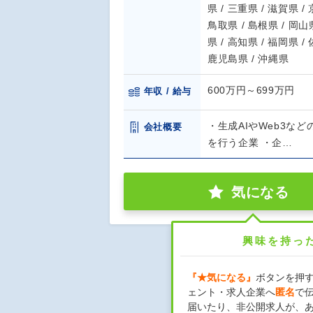
県 / 三重県 / 滋賀県 /
鳥取県 / 島根県 / 岡山県
県 / 高知県 / 福岡県 /
鹿児島県 / 沖縄県
600万円～699万円
年収 / 給与
・生成AIやWeb3な
会社概要
を行う企業 ・企…
気になる
興味を持っ
『★気になる』
ボタンを押
ェント・求人企業へ
匿名
で
届いたり、非公開求人が、