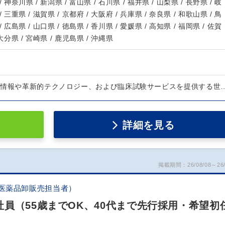
/ 神奈川県 / 新潟県 / 富山県 / 石川県 / 福井県 / 山梨県 / 長野県 / 岐
/ 三重県 / 滋賀県 / 京都府 / 大阪府 / 兵庫県 / 奈良県 / 和歌山県 / 鳥
/ 広島県 / 山口県 / 徳島県 / 香川県 / 愛媛県 / 高知県 / 福岡県 / 佐賀
 大分県 / 宮崎県 / 鹿児島県 / 沖縄県
は情報や革新的テクノロジー、および臨床試験サービスを提供する世
詳細を見る
掲載期間：26/08/08～26/
（医薬品卸販売担当者）
員（55歳までOK、40代まで先行採用・希望初