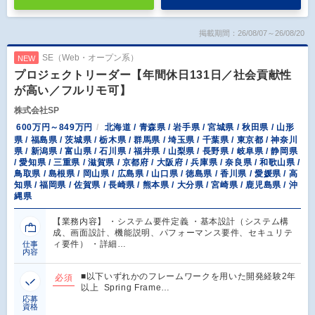
掲載期間：26/08/07～26/08/20
SE（Web・オープン系）
NEW
プロジェクトリーダー【年間休日131日／社会貢献性
が高い／フルリモ可】
株式会社SP
600万円～849万円
北海道 / 青森県 / 岩手県 / 宮城県 / 秋田県 / 山形
県 / 福島県 / 茨城県 / 栃木県 / 群馬県 / 埼玉県 / 千葉県 / 東京都 / 神奈川
県 / 新潟県 / 富山県 / 石川県 / 福井県 / 山梨県 / 長野県 / 岐阜県 / 静岡県
/ 愛知県 / 三重県 / 滋賀県 / 京都府 / 大阪府 / 兵庫県 / 奈良県 / 和歌山県 /
鳥取県 / 島根県 / 岡山県 / 広島県 / 山口県 / 徳島県 / 香川県 / 愛媛県 / 高
知県 / 福岡県 / 佐賀県 / 長崎県 / 熊本県 / 大分県 / 宮崎県 / 鹿児島県 / 沖
縄県
【業務内容】 ・システム要件定義 ・基本設計（システム構
成、画面設計、機能説明、パフォーマンス要件、セキュリテ
ィ要件） ・詳細…
仕事
内容
■以下いずれかのフレームワークを用いた開発経験2年
必須
以上 Spring Frame…
応募
資格