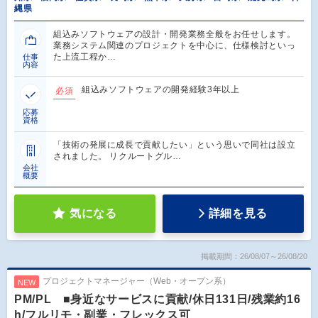
縄県
組込みソフトウェアの設計・開発業務全般をお任せします。
業務システム関連のプロジェクトを中心に、仕様検討といっ
た上流工程か…
仕事
内容
組込みソフトウェアの開発経験3年以上
必須
応募
資格
「技術の発展に成長で貢献したい」という思いで同社は設立
されました。 リクルートグル…
会社
概要
気になる
詳細を見る
掲載期間：26/08/07～26/08/20
プロジェクトマネージャー（Web・オープン系）
NEW
PM/PL ■身近なサービスに貢献/休日131日/残業約16
h/フルリモ・副業・フレックス可