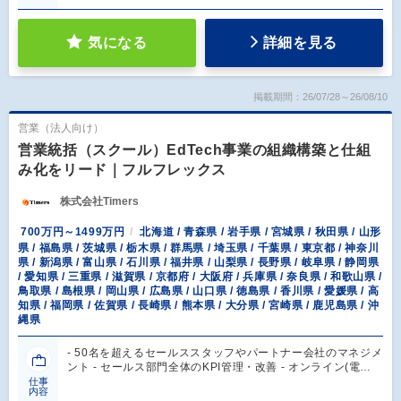
気になる
詳細を見る
掲載期間：26/07/28～26/08/10
営業（法人向け）
営業統括（スクール）EdTech事業の組織構築と仕組
み化をリード｜フルフレックス
株式会社Timers
700万円～1499万円
北海道 / 青森県 / 岩手県 / 宮城県 / 秋田県 / 山形
県 / 福島県 / 茨城県 / 栃木県 / 群馬県 / 埼玉県 / 千葉県 / 東京都 / 神奈川
県 / 新潟県 / 富山県 / 石川県 / 福井県 / 山梨県 / 長野県 / 岐阜県 / 静岡県
/ 愛知県 / 三重県 / 滋賀県 / 京都府 / 大阪府 / 兵庫県 / 奈良県 / 和歌山県 /
鳥取県 / 島根県 / 岡山県 / 広島県 / 山口県 / 徳島県 / 香川県 / 愛媛県 / 高
知県 / 福岡県 / 佐賀県 / 長崎県 / 熊本県 / 大分県 / 宮崎県 / 鹿児島県 / 沖
縄県
- 50名を超えるセールススタッフやパートナー会社のマネジメ
ント - セールス部門全体のKPI管理・改善 - オンライン(電…
仕事
内容