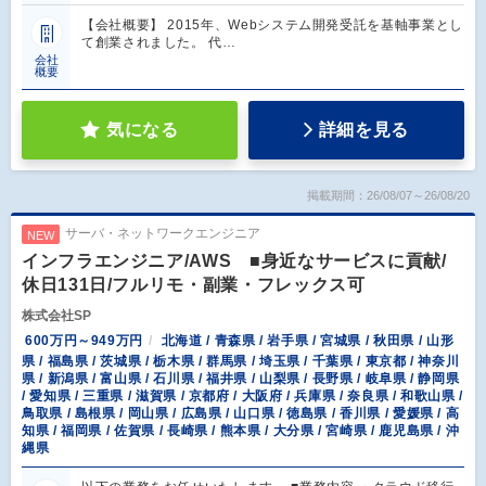
【会社概要】 2015年、Webシステム開発受託を基軸事業とし
て創業されました。 代…
会社
概要
気になる
詳細を見る
掲載期間：26/08/07～26/08/20
サーバ・ネットワークエンジニア
NEW
インフラエンジニア/AWS ■身近なサービスに貢献/
休日131日/フルリモ・副業・フレックス可
株式会社SP
600万円～949万円
北海道 / 青森県 / 岩手県 / 宮城県 / 秋田県 / 山形
県 / 福島県 / 茨城県 / 栃木県 / 群馬県 / 埼玉県 / 千葉県 / 東京都 / 神奈川
県 / 新潟県 / 富山県 / 石川県 / 福井県 / 山梨県 / 長野県 / 岐阜県 / 静岡県
/ 愛知県 / 三重県 / 滋賀県 / 京都府 / 大阪府 / 兵庫県 / 奈良県 / 和歌山県 /
鳥取県 / 島根県 / 岡山県 / 広島県 / 山口県 / 徳島県 / 香川県 / 愛媛県 / 高
知県 / 福岡県 / 佐賀県 / 長崎県 / 熊本県 / 大分県 / 宮崎県 / 鹿児島県 / 沖
縄県