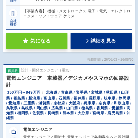
資格
【事業内容】 機械・メカトロニクス 電子・電気・エレクトロ
ニクス・ソフトウェア ケミス…
会社
概要
気になる
詳細を見る
掲載期間：26/08/03～26/08/30
設計・開発エンジニア（電気）
再掲載
電気エンジニア 車載器／デジカメやスマホの回路設
計
350万円～849万円
北海道 / 青森県 / 岩手県 / 宮城県 / 秋田県 / 山形
県 / 福島県 / 新潟県 / 富山県 / 石川県 / 福井県 / 長野県 / 岐阜県 / 静岡県
/ 愛知県 / 三重県 / 滋賀県 / 京都府 / 大阪府 / 兵庫県 / 奈良県 / 和歌山県 /
鳥取県 / 島根県 / 岡山県 / 広島県 / 山口県 / 徳島県 / 香川県 / 愛媛県 / 高
知県 / 福岡県 / 佐賀県 / 長崎県 / 熊本県 / 大分県 / 宮崎県 / 鹿児島県 / 沖
縄県
電気エンジニア
電気エンジニア／即戦力 電気エンジニア各顧客先へと設計開