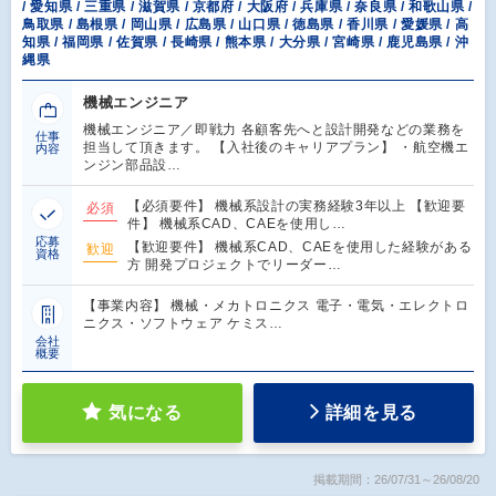
/ 愛知県 / 三重県 / 滋賀県 / 京都府 / 大阪府 / 兵庫県 / 奈良県 / 和歌山県 /
鳥取県 / 島根県 / 岡山県 / 広島県 / 山口県 / 徳島県 / 香川県 / 愛媛県 / 高
知県 / 福岡県 / 佐賀県 / 長崎県 / 熊本県 / 大分県 / 宮崎県 / 鹿児島県 / 沖
縄県
機械エンジニア
機械エンジニア／即戦力 各顧客先へと設計開発などの業務を
仕事
担当して頂きます。 【入社後のキャリアプラン】 ・航空機エ
内容
ンジン部品設…
【必須要件】 機械系設計の実務経験3年以上 【歓迎要
必須
件】 機械系CAD、CAEを使用し…
応募
【歓迎要件】 機械系CAD、CAEを使用した経験がある
歓迎
資格
方 開発プロジェクトでリーダー…
【事業内容】 機械・メカトロニクス 電子・電気・エレクトロ
ニクス・ソフトウェア ケミス…
会社
概要
気になる
詳細を見る
掲載期間：26/07/31～26/08/20