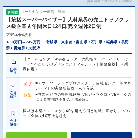
掲載期間：26/08/03～26/08/26
コールセンター運営・管理
再掲載
【統括スーパーバイザー】人材業界の売上トップクラ
ス級企業★年間休日124日/完全週休2日制
アデコ株式会社
600万円～749万円
宮城県 / 東京都 / 富山県 / 石川県 / 福井県 / 長野
県 / 愛知県 / 大阪府
【コールセンターや事務センターの統括スーパーバイザー(シ
ニアSV)としてのプロジェクトマネジメント業務全般】 ＜業
務内容＞…
仕事
内容
■アウトソーシングプロジェクト、自社センター等マネ
必須
ジメントの実務経験者（人材育成…
応募
■営業分野での管理職経験も歓迎 ■マクロ・VBA、RPA
歓迎
資格
による業務効率化の実務経験…
同社は本部のスイスから60を超える国と地域に広がり、 グル
ープ全体で10万社を超え…
会社
概要