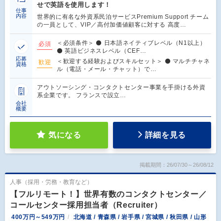
せで英語を使用します！
仕事
内容
世界的に有名な外資系民泊サービスPremium Support チーム
の一員として、VIP／高付加価値顧客に対する 高度…
＜必須条件＞ ⚫ 日本語ネイティブレベル（N1以上）
必須
⚫ 英語ビジネスレベル（CEF…
応募
＜歓迎する経験およびスキルセット＞ ⚫ マルチチャネ
歓迎
資格
ル（電話・メール・チャット）で…
アウトソーシング・コンタクトセンター事業を手掛ける外資
系企業です。 フランスで設立…
会社
概要
気になる
詳細を見る
掲載期間：26/07/30～26/08/12
人事（採用・労務・教育など）
【フルリモート！】世界有数のコンタクトセンター／
コールセンター採用担当者（Recruiter）
400万円～549万円
北海道 / 青森県 / 岩手県 / 宮城県 / 秋田県 / 山形