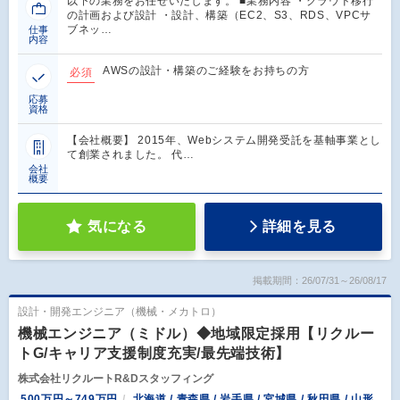
以下の業務をお任せいたします。 ■業務内容 ・クラウド移行
の計画および設計 ・設計、構築（EC2、S3、RDS、VPCサ
ブネッ…
仕事
内容
AWSの設計・構築のご経験をお持ちの方
必須
応募
資格
【会社概要】 2015年、Webシステム開発受託を基軸事業とし
て創業されました。 代…
会社
概要
気になる
詳細を見る
掲載期間：26/07/31～26/08/17
設計・開発エンジニア（機械・メカトロ）
機械エンジニア（ミドル）◆地域限定採用【リクルー
トG/キャリア支援制度充実/最先端技術】
株式会社リクルートR&Dスタッフィング
500万円～749万円
北海道 / 青森県 / 岩手県 / 宮城県 / 秋田県 / 山形