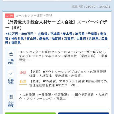
掲載期間：26/08/07～26/08/31
コールセンター運営・管理
NEW
【外資最大手総合人材サービス会社】スーパーバイザ
ー（SV）
450万円～599万円
北海道 / 宮城県 / 栃木県 / 埼玉県 / 千葉県 / 東京
都 / 神奈川県 / 富山県 / 愛知県 / 滋賀県 / 京都府 / 大阪府 / 兵庫県 / 広島
県 / 福岡県
コールセンターや事務センターのスーパーバイザー(SV)とし
てのプロジェクトマネジメント業務全般 【業務内容】 ・業務
運営 ・…
仕事
内容
【必須】 ■アウトソーシングプロジェクトの運営管理
必須
経験（人材育成、業務構築・改善等…
応募
【歓迎】 ■SV経験、マネジメント経験 ■営業分野での
歓迎
資格
管理職経験も歓迎 ■マクロ・VB…
・人材派遣（一般派遣・特定派遣） ・紹介予定派遣 ・人材紹
介 ・アウトソーシング ・再就…
会社
概要