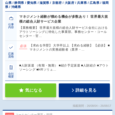
山県 / 静岡県 / 愛知県 / 滋賀県 / 京都府 / 大阪府 / 兵庫県 / 広島県 / 福岡
県 / 沖縄県
マネジメント経験が積める機会が多数あり！ 世界最大規
模の総合人財サービス企業
仕事
内容
【業務概要】 世界最大規模の総合人財サービス会社における
アウトソーシングに特化した事業部。事務センター・コール
センター・官…
【求める学歴】 大学卒以上 【求める経験】 【必須】 ■
必須
マネジメントの実務経験者（業界・…
応募
資格
■人財派遣 （有期・無期） ■紹介予定派遣 ■人財紹介 ■アウト
ソーシング ■HRソリュ…
会社
概要
気になる
詳細を見る
掲載期間：26/08/04～26/08/17
コールセンター運営・管理