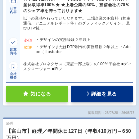
産休取得率100%★ ★上場企業の60%、投信会社の70％
仕事
のシェア率を誇っております★
内容
以下の業務を行っていただきます。 上場企業のIR資料（株主
通信、アニュアルレポート等）のグラフィックデザイン、 及
びDTP制…
・デザインの実務経験２年以上
必須
・デザインまたはDTP制作の実務経験２年以上 ・Ado
歓迎
応募
be（Illustrator…
資格
株式会社プロネクサス（東証一部上場）の100%子会社 ■ディ
スクロージャー ■IRツ…
会社
概要
気になる
詳細を見る
掲載期間：26/07/28～26/08/17
経理
【富山市】経理／年間休日127日（年収410万円～650
万円）