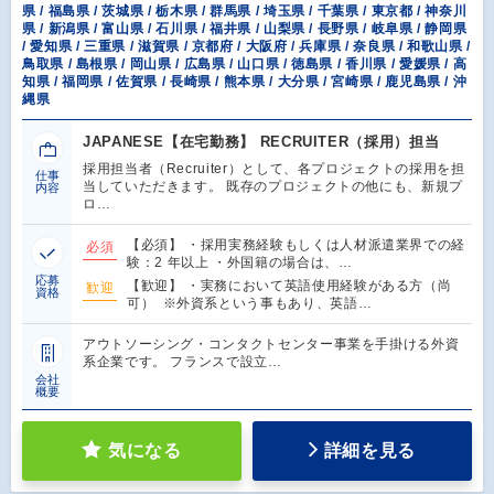
県 / 福島県 / 茨城県 / 栃木県 / 群馬県 / 埼玉県 / 千葉県 / 東京都 / 神奈川
県 / 新潟県 / 富山県 / 石川県 / 福井県 / 山梨県 / 長野県 / 岐阜県 / 静岡県
/ 愛知県 / 三重県 / 滋賀県 / 京都府 / 大阪府 / 兵庫県 / 奈良県 / 和歌山県 /
鳥取県 / 島根県 / 岡山県 / 広島県 / 山口県 / 徳島県 / 香川県 / 愛媛県 / 高
知県 / 福岡県 / 佐賀県 / 長崎県 / 熊本県 / 大分県 / 宮崎県 / 鹿児島県 / 沖
縄県
JAPANESE【在宅勤務】 RECRUITER（採用）担当
採用担当者（Recruiter）として、各プロジェクトの採用を担
仕事
当していただきます。 既存のプロジェクトの他にも、新規プ
内容
ロ…
【必須】 ・採用実務経験もしくは人材派遣業界での経
必須
験：2 年以上 ・外国籍の場合は、…
応募
【歓迎】 ・実務において英語使用経験がある方（尚
歓迎
資格
可） ※外資系という事もあり、英語…
アウトソーシング・コンタクトセンター事業を手掛ける外資
系企業です。 フランスで設立…
会社
概要
気になる
詳細を見る