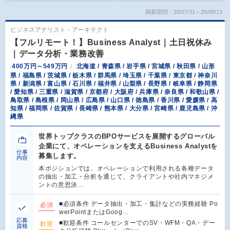
掲載期間：26/07/31～26/08/13
ビジネスアナリスト・アーキテクト
【フルリモート！】Business Analyst｜土日祝休み
｜データ分析・業務改善
400万円～549万円
北海道 / 青森県 / 岩手県 / 宮城県 / 秋田県 / 山形
県 / 福島県 / 茨城県 / 栃木県 / 群馬県 / 埼玉県 / 千葉県 / 東京都 / 神奈川
県 / 新潟県 / 富山県 / 石川県 / 福井県 / 山梨県 / 長野県 / 岐阜県 / 静岡県
/ 愛知県 / 三重県 / 滋賀県 / 京都府 / 大阪府 / 兵庫県 / 奈良県 / 和歌山県 /
鳥取県 / 島根県 / 岡山県 / 広島県 / 山口県 / 徳島県 / 香川県 / 愛媛県 / 高
知県 / 福岡県 / 佐賀県 / 長崎県 / 熊本県 / 大分県 / 宮崎県 / 鹿児島県 / 沖
縄県
世界トップクラスのBPOサービスを展開するグローバル
企業にて、オペレーションを支えるBusiness Analystを
仕事
募集します。
内容
本ポジションでは、オペレーションで利用される各種データ
の抽出・加工・分析を通じて、クライアントや社内マネジメ
ントの意思決…
■必須条件 データ抽出・加工・集計などの実務経験 Po
必須
werPointまたはGoog…
応募
■歓迎条件 コールセンターでのSV・WFM・QA・デー
歓迎
資格