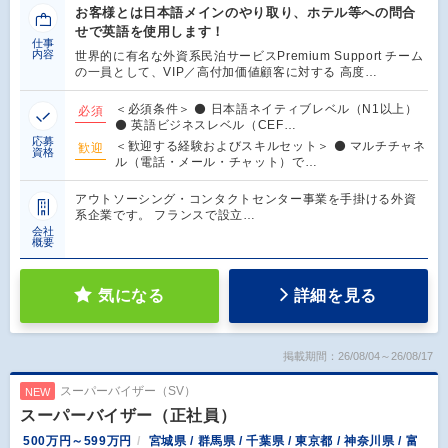
お客様とは日本語メインのやり取り、ホテル等への問合
せで英語を使用します！
仕事
内容
世界的に有名な外資系民泊サービスPremium Support チーム
の一員として、VIP／高付加価値顧客に対する 高度…
＜必須条件＞ ⚫ 日本語ネイティブレベル（N1以上）
必須
⚫ 英語ビジネスレベル（CEF…
応募
＜歓迎する経験およびスキルセット＞ ⚫ マルチチャネ
歓迎
資格
ル（電話・メール・チャット）で…
アウトソーシング・コンタクトセンター事業を手掛ける外資
系企業です。 フランスで設立…
会社
概要
気になる
詳細を見る
掲載期間：26/08/04～26/08/17
スーパーバイザー（SV）
NEW
スーパーバイザー（正社員）
500万円～599万円
宮城県 / 群馬県 / 千葉県 / 東京都 / 神奈川県 / 富