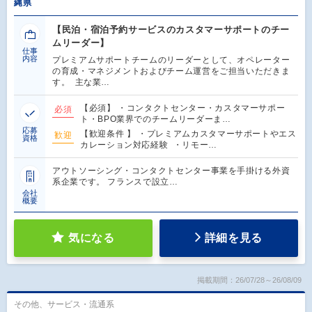
縄県
【民泊・宿泊予約サービスのカスタマーサポートのチー
ムリーダー】
仕事
内容
プレミアムサポートチームのリーダーとして、オペレーター
の育成・マネジメントおよびチーム運営をご担当いただきま
す。 主な業…
【必須】 ・コンタクトセンター・カスタマーサポー
必須
ト・BPO業界でのチームリーダーま…
応募
【歓迎条件 】 ・プレミアムカスタマーサポートやエス
歓迎
資格
カレーション対応経験 ・リモー…
アウトソーシング・コンタクトセンター事業を手掛ける外資
系企業です。 フランスで設立…
会社
概要
気になる
詳細を見る
掲載期間：26/07/28～26/08/09
その他、サービス・流通系