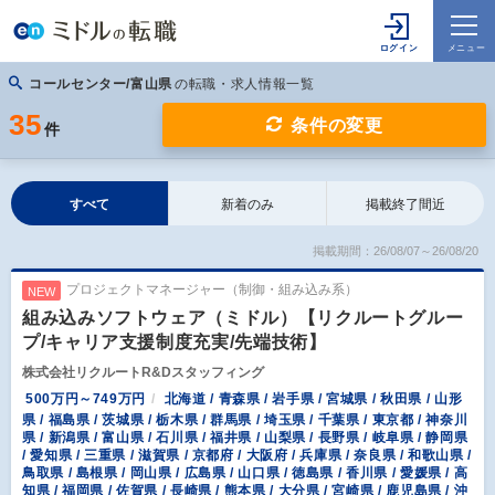
コールセンター/富山県
の転職・求人情報一覧
35
条件の変更
件
すべて
新着のみ
掲載終了間近
掲載期間：26/08/07～26/08/20
プロジェクトマネージャー（制御・組み込み系）
NEW
組み込みソフトウェア（ミドル）【リクルートグルー
プ/キャリア支援制度充実/先端技術】
株式会社リクルートR&Dスタッフィング
500万円～749万円
北海道 / 青森県 / 岩手県 / 宮城県 / 秋田県 / 山形
県 / 福島県 / 茨城県 / 栃木県 / 群馬県 / 埼玉県 / 千葉県 / 東京都 / 神奈川
県 / 新潟県 / 富山県 / 石川県 / 福井県 / 山梨県 / 長野県 / 岐阜県 / 静岡県
/ 愛知県 / 三重県 / 滋賀県 / 京都府 / 大阪府 / 兵庫県 / 奈良県 / 和歌山県 /
鳥取県 / 島根県 / 岡山県 / 広島県 / 山口県 / 徳島県 / 香川県 / 愛媛県 / 高
知県 / 福岡県 / 佐賀県 / 長崎県 / 熊本県 / 大分県 / 宮崎県 / 鹿児島県 / 沖