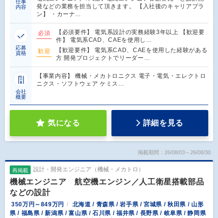
仕事
発などの業務を担当して頂きます。 【入社後のキャリアプラ
内容
ン】 ・カーナ…
【必須要件】 電気系設計の実務経験3年以上 【歓迎要
必須
件】 電気系CAD、CAEを使用し…
応募
【歓迎要件】 電気系CAD、CAEを使用した経験がある
歓迎
資格
方 開発プロジェクトでリーダー…
【事業内容】 機械・メカトロニクス 電子・電気・エレクトロ
ニクス・ソフトウェア ケミス…
会社
概要
気になる
詳細を見る
掲載期間：26/08/03～26/08/30
設計・開発エンジニア（機械・メカトロ）
再掲載
機械エンジニア 航空機エンジン／人工衛星搭載部品
などの設計
350万円～849万円
北海道 / 青森県 / 岩手県 / 宮城県 / 秋田県 / 山形
県 / 福島県 / 新潟県 / 富山県 / 石川県 / 福井県 / 長野県 / 岐阜県 / 静岡県