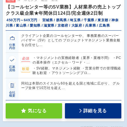
NEW
【コールセンター等のSV業務】人材業界の売上トップ
クラス級企業★年間休日124日/完全週休2日制
450万円～649万円
宮城県 / 群馬県 / 埼玉県 / 千葉県 / 東京都 / 神奈
川県 / 富山県 / 愛知県 / 滋賀県 / 京都府 / 大阪府 / 兵庫県 / 広島県
クライアント企業のコールセンターや、 事務業務のスーパー
バイザー（SV）としての プロジェクトマネジメント業務全般
をお任せし…
仕事
内容
・マネジメントの実務経験者（業界・業種不問） ・PC
必須
の基本操作（エクセル・ワード・…
応募
・SV経験、マネジメント経験 ・営業分野での管理職経
歓迎
資格
験も歓迎 ・アウトソーシングプロ…
同社は本部のスイスから60を超える国と地域に広がり、 グル
ープ全体で10万社を超え…
会社
概要
気になる
詳細を見る