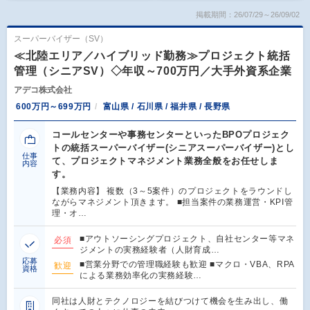
掲載期間：26/07/29～26/09/02
スーパーバイザー（SV）
≪北陸エリア／ハイブリッド勤務≫プロジェクト統括
管理（シニアSV）◇年収～700万円／大手外資系企業
アデコ株式会社
600万円～699万円
富山県 / 石川県 / 福井県 / 長野県
コールセンターや事務センターといったBPOプロジェク
トの統括スーパーバイザー(シニアスーパーバイザー)とし
仕事
て、プロジェクトマネジメント業務全般をお任せしま
内容
す。
【業務内容】 複数（3～5案件）のプロジェクトをラウンドし
ながらマネジメント頂きます。 ■担当案件の業務運営・KPI管
理・オ…
■アウトソーシングプロジェクト、自社センター等マネ
必須
ジメントの実務経験者（人財育成…
応募
■営業分野での管理職経験も歓迎 ■マクロ・VBA、RPA
歓迎
資格
による業務効率化の実務経験…
同社は人財とテクノロジーを結びつけて機会を生み出し、働