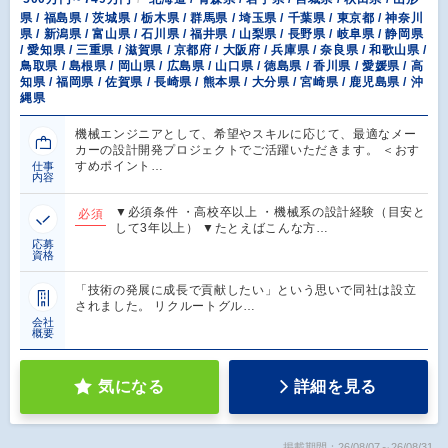
県 / 福島県 / 茨城県 / 栃木県 / 群馬県 / 埼玉県 / 千葉県 / 東京都 / 神奈川
県 / 新潟県 / 富山県 / 石川県 / 福井県 / 山梨県 / 長野県 / 岐阜県 / 静岡県
/ 愛知県 / 三重県 / 滋賀県 / 京都府 / 大阪府 / 兵庫県 / 奈良県 / 和歌山県 /
鳥取県 / 島根県 / 岡山県 / 広島県 / 山口県 / 徳島県 / 香川県 / 愛媛県 / 高
知県 / 福岡県 / 佐賀県 / 長崎県 / 熊本県 / 大分県 / 宮崎県 / 鹿児島県 / 沖
縄県
機械エンジニアとして、希望やスキルに応じて、最適なメー
カーの設計開発プロジェクトでご活躍いただきます。 ＜おす
すめポイント…
仕事
内容
▼必須条件 ・高校卒以上 ・機械系の設計経験（目安と
必須
して3年以上） ▼たとえばこんな方…
応募
資格
「技術の発展に成長で貢献したい」という思いで同社は設立
されました。 リクルートグル…
会社
概要
気になる
詳細を見る
掲載期間：26/08/07～26/08/31