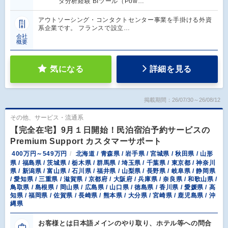
タ分析経験 BIツール（Pow…
アウトソーシング・コンタクトセンター事業を手掛ける外資
系企業です。 フランスで設立…
会社
概要
気になる
詳細を見る
掲載期間：26/07/30～26/08/12
その他、サービス・流通系
【完全在宅】9月１日開始！民泊宿泊予約サービスの
Premium Support カスタマーサポート
400万円～549万円
北海道 / 青森県 / 岩手県 / 宮城県 / 秋田県 / 山形
県 / 福島県 / 茨城県 / 栃木県 / 群馬県 / 埼玉県 / 千葉県 / 東京都 / 神奈川
県 / 新潟県 / 富山県 / 石川県 / 福井県 / 山梨県 / 長野県 / 岐阜県 / 静岡県
/ 愛知県 / 三重県 / 滋賀県 / 京都府 / 大阪府 / 兵庫県 / 奈良県 / 和歌山県 /
鳥取県 / 島根県 / 岡山県 / 広島県 / 山口県 / 徳島県 / 香川県 / 愛媛県 / 高
知県 / 福岡県 / 佐賀県 / 長崎県 / 熊本県 / 大分県 / 宮崎県 / 鹿児島県 / 沖
縄県
お客様とは日本語メインのやり取り、ホテル等への問合