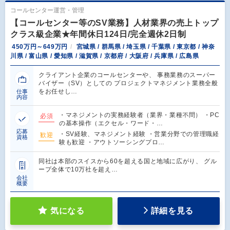
コールセンター運営・管理
【コールセンター等のSV業務】人材業界の売上トップ
クラス級企業★年間休日124日/完全週休2日制
450万円～649万円
宮城県 / 群馬県 / 埼玉県 / 千葉県 / 東京都 / 神奈
川県 / 富山県 / 愛知県 / 滋賀県 / 京都府 / 大阪府 / 兵庫県 / 広島県
クライアント企業のコールセンターや、 事務業務のスーパー
バイザー（SV）としての プロジェクトマネジメント業務全般
をお任せし…
仕事
内容
・マネジメントの実務経験者（業界・業種不問） ・PC
必須
の基本操作（エクセル・ワード・…
応募
・SV経験、マネジメント経験 ・営業分野での管理職経
歓迎
資格
験も歓迎 ・アウトソーシングプロ…
同社は本部のスイスから60を超える国と地域に広がり、 グル
ープ全体で10万社を超え…
会社
概要
気になる
詳細を見る