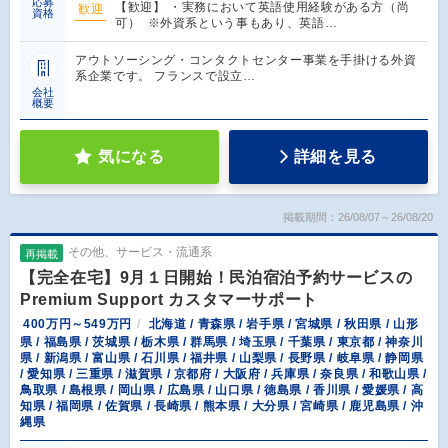
応募
【歓迎】 ・実務において英語使用経験がある方（尚
歓迎
資格
可） ※外資系という事もあり、英語…
アウトソーシング・コンタクトセンター事業を手掛ける外資
系企業です。 フランスで設立…
会社
概要
気になる
詳細を見る
掲載期間：26/08/07～26/08/20
その他、サービス・流通系
再掲載
【完全在宅】9月１日開始！民泊宿泊予約サービスの
Premium Support カスタマーサポート
400万円～549万円
北海道 / 青森県 / 岩手県 / 宮城県 / 秋田県 / 山形
県 / 福島県 / 茨城県 / 栃木県 / 群馬県 / 埼玉県 / 千葉県 / 東京都 / 神奈川
県 / 新潟県 / 富山県 / 石川県 / 福井県 / 山梨県 / 長野県 / 岐阜県 / 静岡県
/ 愛知県 / 三重県 / 滋賀県 / 京都府 / 大阪府 / 兵庫県 / 奈良県 / 和歌山県 /
鳥取県 / 島根県 / 岡山県 / 広島県 / 山口県 / 徳島県 / 香川県 / 愛媛県 / 高
知県 / 福岡県 / 佐賀県 / 長崎県 / 熊本県 / 大分県 / 宮崎県 / 鹿児島県 / 沖
縄県