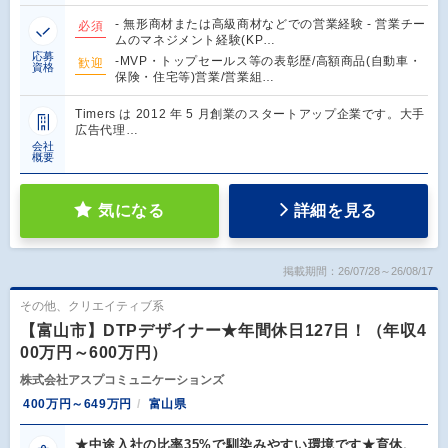
- 無形商材または高級商材などでの営業経験 - 営業チー
必須
ムのマネジメント経験(KP…
応募
-MVP・トップセールス等の表彰歴/高額商品(自動車・
歓迎
資格
保険・住宅等)営業/営業組…
Timers は 2012 年 5 月創業のスタートアップ企業です。大手
広告代理…
会社
概要
気になる
詳細を見る
掲載期間：26/07/28～26/08/17
その他、クリエイティブ系
【富山市】DTPデザイナー★年間休日127日！（年収4
00万円～600万円）
株式会社アスプコミュニケーションズ
400万円～649万円
富山県
★中途入社の比率35%で馴染みやすい環境です★育休、