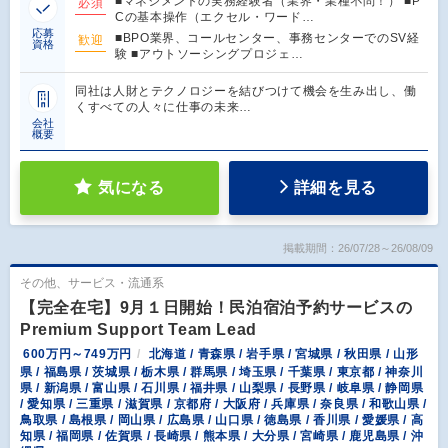
■マネジメントの実務経験者（業界・業種不問！） ■P
必須
Cの基本操作（エクセル・ワード…
応募
■BPO業界、コールセンター、事務センターでのSV経
歓迎
資格
験 ■アウトソーシングプロジェ…
同社は人財とテクノロジーを結びつけて機会を生み出し、働
くすべての人々に仕事の未来…
会社
概要
気になる
詳細を見る
掲載期間：26/07/28～26/08/09
その他、サービス・流通系
【完全在宅】9月１日開始！民泊宿泊予約サービスの
Premium Support Team Lead
600万円～749万円
北海道 / 青森県 / 岩手県 / 宮城県 / 秋田県 / 山形
県 / 福島県 / 茨城県 / 栃木県 / 群馬県 / 埼玉県 / 千葉県 / 東京都 / 神奈川
県 / 新潟県 / 富山県 / 石川県 / 福井県 / 山梨県 / 長野県 / 岐阜県 / 静岡県
/ 愛知県 / 三重県 / 滋賀県 / 京都府 / 大阪府 / 兵庫県 / 奈良県 / 和歌山県 /
鳥取県 / 島根県 / 岡山県 / 広島県 / 山口県 / 徳島県 / 香川県 / 愛媛県 / 高
知県 / 福岡県 / 佐賀県 / 長崎県 / 熊本県 / 大分県 / 宮崎県 / 鹿児島県 / 沖