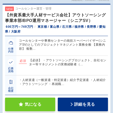
コールセンター運営・管理
NEW
【外資系最大手人材サービス会社】アウトソーシング
事業本部/BPO運用マネージャー（シニアSV）
600万円～749万円
東京都 / 富山県 / 石川県 / 福井県 / 長野県 / 愛知
県 / 大阪府
コールセンターや事務センターの統括スーパーバイザー(シニ
アSV)としてのプロジェクトマネジメント業務全般 【業務内
容】 複数…
仕事
内容
【必須】 ・アウトソーシングプロジェクト、自社セン
必須
ター等マネジメントの実務経験者（…
応募
資格
・人材派遣（一般派遣・特定派遣）紹介予定派遣 ・人材紹介
・アウトソーシング ・再就職…
会社
概要
気になる
詳細を見る