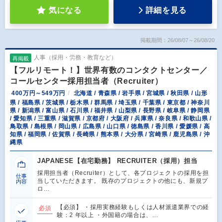
気になる
詳細を見る
掲載期間：26/08/07～26/08/20
人事（採用・労務・教育など）
再掲載
【フルリモート！】世界有数のコンタクトセンター／
コールセンター採用担当者（Recruiter）
400万円～549万円
北海道 / 青森県 / 岩手県 / 宮城県 / 秋田県 / 山形
県 / 福島県 / 茨城県 / 栃木県 / 群馬県 / 埼玉県 / 千葉県 / 東京都 / 神奈川
県 / 新潟県 / 富山県 / 石川県 / 福井県 / 山梨県 / 長野県 / 岐阜県 / 静岡県
/ 愛知県 / 三重県 / 滋賀県 / 京都府 / 大阪府 / 兵庫県 / 奈良県 / 和歌山県 /
鳥取県 / 島根県 / 岡山県 / 広島県 / 山口県 / 徳島県 / 香川県 / 愛媛県 / 高
知県 / 福岡県 / 佐賀県 / 長崎県 / 熊本県 / 大分県 / 宮崎県 / 鹿児島県 / 沖
縄県
JAPANESE【在宅勤務】 RECRUITER（採用）担当
採用担当者（Recruiter）として、各プロジェクトの採用を担
仕事
当していただきます。 既存のプロジェクトの他にも、新規プ
内容
ロ…
【必須】 ・採用実務経験もしくは人材派遣業界での経
必須
験：2 年以上 ・外国籍の場合は、…