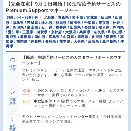
【完全在宅】9月１日開始！民泊宿泊予約サービスの
Premium Support マネージャー
650万円～799万円
北海道 / 青森県 / 岩手県 / 宮城県 / 秋田県 / 山形
県 / 福島県 / 茨城県 / 栃木県 / 群馬県 / 埼玉県 / 千葉県 / 東京都 / 神奈川
県 / 新潟県 / 富山県 / 石川県 / 福井県 / 山梨県 / 長野県 / 岐阜県 / 静岡県
/ 愛知県 / 三重県 / 滋賀県 / 京都府 / 大阪府 / 兵庫県 / 奈良県 / 和歌山県 /
鳥取県 / 島根県 / 岡山県 / 広島県 / 山口県 / 徳島県 / 香川県 / 愛媛県 / 高
知県 / 福岡県 / 佐賀県 / 長崎県 / 熊本県 / 大分県 / 宮崎県 / 鹿児島県 / 沖
縄県
【民泊・宿泊予約サービスのカスタマーサポートのマネ
ージャー】
仕事
内容
プレミアムサポートチーム全体の運営・マネジメントをご担
当いただきます。 ◆主な業務 チーム全体の運営・マネジメ
ント Te…
＜必須スキル＞ コンタクトセンター・BPO・カスタマ
必須
ーサポート業界でのマネジメント…
応募
◆歓迎条件 BPO業界でのマネージャー経験 クライア
歓迎
資格
ントとの折衝・リレーション構…
アウトソーシング・コンタクトセンター事業を手掛ける外資
系企業です。 フランスで設立…
会社
概要