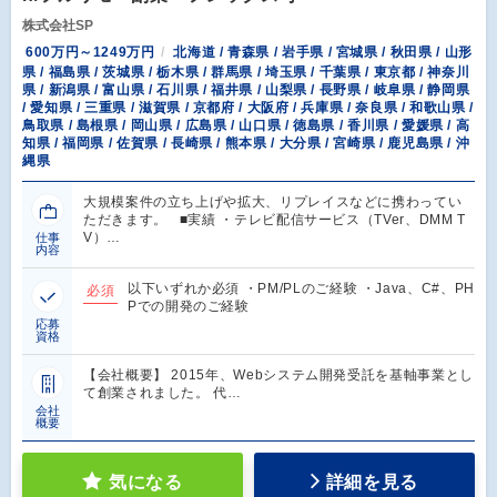
株式会社SP
600万円～1249万円
北海道 / 青森県 / 岩手県 / 宮城県 / 秋田県 / 山形
県 / 福島県 / 茨城県 / 栃木県 / 群馬県 / 埼玉県 / 千葉県 / 東京都 / 神奈川
県 / 新潟県 / 富山県 / 石川県 / 福井県 / 山梨県 / 長野県 / 岐阜県 / 静岡県
/ 愛知県 / 三重県 / 滋賀県 / 京都府 / 大阪府 / 兵庫県 / 奈良県 / 和歌山県 /
鳥取県 / 島根県 / 岡山県 / 広島県 / 山口県 / 徳島県 / 香川県 / 愛媛県 / 高
知県 / 福岡県 / 佐賀県 / 長崎県 / 熊本県 / 大分県 / 宮崎県 / 鹿児島県 / 沖
縄県
大規模案件の立ち上げや拡大、リプレイスなどに携わってい
ただきます。 ■実績 ・テレビ配信サービス（TVer、DMM T
V）…
仕事
内容
以下いずれか必須 ・PM/PLのご経験 ・Java、C#、PH
必須
Pでの開発のご経験
応募
資格
【会社概要】 2015年、Webシステム開発受託を基軸事業とし
て創業されました。 代…
会社
概要
気になる
詳細を見る