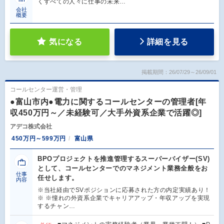
くすべての人々に仕事の未来…
会社
概要
気になる
詳細を見る
掲載期間：26/07/29～26/09/01
コールセンター運営・管理
●富山市内●電力に関するコールセンターの管理者[年
収450万円～／未経験可／大手外資系企業で活躍◎]
アデコ株式会社
450万円～599万円
富山県
BPOプロジェクトを推進管理するスーパーバイザー(SV)
として、コールセンターでのマネジメント業務全般をお
仕事
任せします。
内容
※当社経由でSVポジションに応募された方の内定実績あり！
※ ※憧れの外資系企業でキャリアアップ・年収アップを実現
するチャン…