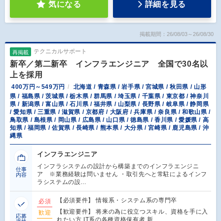
気になる
詳細を見る
掲載期間：26/08/03～26/08/30
テクニカルサポート
再掲載
新卒／第二新卒 インフラエンジニア 全国で30名以
上を採用
400万円～549万円
北海道 / 青森県 / 岩手県 / 宮城県 / 秋田県 / 山形
県 / 福島県 / 茨城県 / 栃木県 / 群馬県 / 埼玉県 / 千葉県 / 東京都 / 神奈川
県 / 新潟県 / 富山県 / 石川県 / 福井県 / 山梨県 / 長野県 / 岐阜県 / 静岡県
/ 愛知県 / 三重県 / 滋賀県 / 京都府 / 大阪府 / 兵庫県 / 奈良県 / 和歌山県 /
鳥取県 / 島根県 / 岡山県 / 広島県 / 山口県 / 徳島県 / 香川県 / 愛媛県 / 高
知県 / 福岡県 / 佐賀県 / 長崎県 / 熊本県 / 大分県 / 宮崎県 / 鹿児島県 / 沖
縄県
インフラエンジニア
インフラシステムの設計から構築までのインフラエンジニ
仕事
ア ※業務経験は問いません ・取引先へと常駐によるインフ
内容
ラシステムの設…
【必須要件】 情報系・システム系の専門卒
必須
【歓迎要件】 将来の為に役立つスキル、資格を手に入
歓迎
応募
れたい方 IT系の各種資格保有者 新…