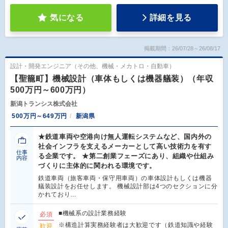
気になる
詳細を見る
掲載期間：26/07/28～26/08/17
設計・開発エンジニア（その他、機械・メカトロ・自動車）
【聖籠町】機械設計（車体もしくは機器艤装）（年収
500万円～600万円）
新潟トランシス株式会社
500万円～649万円
新潟県
★鉄道車両や空港向け無人運転システムなど、国内外の
社会インフラを支えるメーカーとして高い技術力を有す
仕事
る企業です。 ★第二創業フェーズにあり、組織や仕組み
内容
づくりに主体的に関われる環境です。
鉄道車両（旅客車両・保守用車両）の車体設計もしくは機器
艤装設計をお任せします。 機械設計部は4つのセクションに分
かれており…
■機械系の設計業務経験
必須
※構造計算実務経験者は大歓迎です（鉄道知識や経験
歓迎