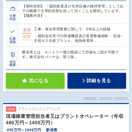
【期待役割】 「掘削装置及び坑井設備の維持管理」として以
下の職務で主導的役割を担って頂くことを期待しています。
【職務内容】…
仕事
内容
工事・保全管理業務に関して、5年以上の経験
必須
・掘削会社等での関連機器及び装置整備経験 ・石油・
歓迎
応募
天然ガス生産プラント、地熱発電所…
資格
匿名求人は、エントリー後の面談にて詳細をご紹介可能で
す。株式会社パソナは、取り扱…
会社
概要
気になる
詳細を見る
掲載期間：26/08/04～26/08/24
プラントエンジニアリング
NEW
現場操業管理担当者又はプラントオペレーター（年収
460万円～1400万円）
450万円～1449万円
新潟県