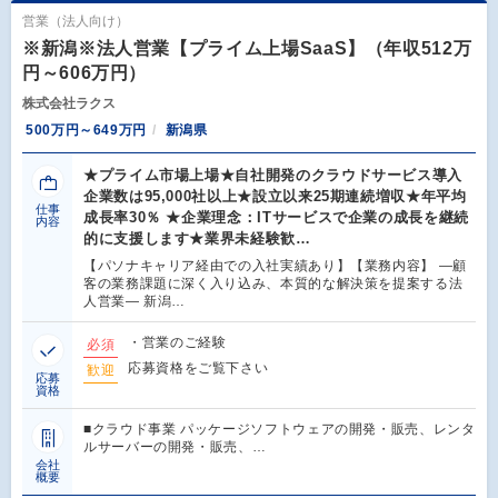
営業（法人向け）
※新潟※法人営業【プライム上場SaaS】（年収512万
円～606万円）
株式会社ラクス
500万円～649万円
新潟県
★プライム市場上場★自社開発のクラウドサービス導入
企業数は95,000社以上★設立以来25期連続増収★年平均
仕事
成長率30％ ★企業理念：ITサービスで企業の成長を継続
内容
的に支援します★業界未経験歓…
【パソナキャリア経由での入社実績あり】【業務内容】 ―顧
客の業務課題に深く入り込み、本質的な解決策を提案する法
人営業― 新潟…
・営業のご経験
必須
応募資格をご覧下さい
歓迎
応募
資格
■クラウド事業 パッケージソフトウェアの開発・販売、レンタ
ルサーバーの開発・販売、…
会社
概要