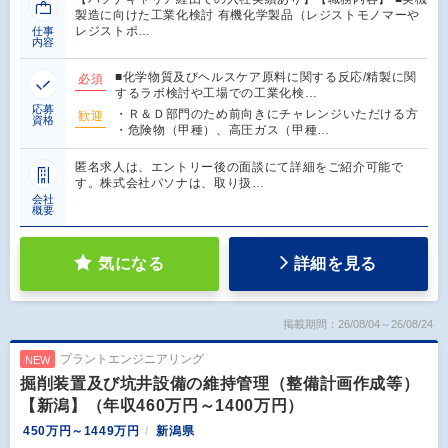
製造に向けた工業化検討 有機化学製品（レジストモノマーや
レジストポ…
仕事
内容
■化学物質及びヘルスケア原料に関する反応/精製に関
必須
するラボ検討や工場での工業化検…
応募
・Ｒ＆Ｄ部門のため前向きにチャレンジいただける方
歓迎
資格
・危険物（甲種）、高圧ガス（甲種…
匿名求人は、エントリー後の面談にて詳細をご紹介可能で
す。株式会社パソナは、取り扱…
会社
概要
気になる
詳細を見る
掲載期間：26/08/04～26/08/24
プラントエンジニアリング
NEW
掘削装置及び坑井設備の維持管理（整備計画作成等）
【新潟】（年収460万円～1400万円）
450万円～1449万円
新潟県