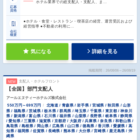
ホテル業界での総支配人・支配人、ま…
応募
資格
●ホテル・食堂・レストラン・喫茶店の経営、運営受託および
経営指導 ●不動産の利用に…
会社
概要
気になる
詳細を見る
掲載期間：26/08/06～26/08/19
支配人・ホテルフロント
NEW
【全国】部門支配人
アールエヌティーホテルズ株式会社
550万円～699万円
北海道 / 青森県 / 岩手県 / 宮城県 / 秋田県 / 山形
県 / 福島県 / 茨城県 / 栃木県 / 群馬県 / 埼玉県 / 千葉県 / 東京都 / 神奈川
県 / 新潟県 / 富山県 / 石川県 / 福井県 / 山梨県 / 長野県 / 岐阜県 / 静岡県
/ 愛知県 / 三重県 / 滋賀県 / 京都府 / 大阪府 / 兵庫県 / 奈良県 / 和歌山県 /
鳥取県 / 島根県 / 岡山県 / 広島県 / 山口県 / 徳島県 / 香川県 / 愛媛県 / 高
知県 / 福岡県 / 佐賀県 / 長崎県 / 熊本県 / 大分県 / 宮崎県 / 鹿児島県 / 沖
縄県