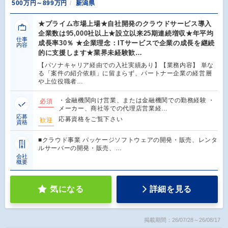
500万円～899万円
新潟県
★プライム市場上場★自社開発のクラウドサービス導入
企業数は95,000社以上★設立以来25期連続増収★年平均
仕事
成長率30％ ★企業理念：ITサービスで企業の成長を継続
内容
的に支援します★業界未経験歓…
【パソナキャリア経由での入社実績あり】【業務内容】 単な
る「案件の紹介依頼」に留まらず、パートナー企業の経営層
や上位役職者…
・金融機関向け営業、または金融機関での勤務経験 ・
必須
メーカー、商社等での代理店営業経…
応募
応募資格をご覧下さい
歓迎
資格
■クラウド事業 パッケージソフトウェアの開発・販売、レンタ
ルサーバーの開発・販売、…
会社
概要
気になる
詳細を見る
掲載期間：26/07/28～26/08/17