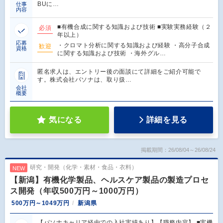
BUに…
仕事
内容
■有機合成に関する知識および技術 ■実験実務経験（２
必須
年以上）
応募
・クロマト分析に関する知識および経験 ・高分子合成
歓迎
資格
に関する知識および技術 ・海外グル…
匿名求人は、エントリー後の面談にて詳細をご紹介可能で
す。株式会社パソナは、取り扱…
会社
概要
気になる
詳細を見る
掲載期間：26/08/04～26/08/24
研究・開発（化学・素材・食品・衣料）
NEW
【新潟】有機化学製品、ヘルスケア製品の製造プロセ
ス開発（年収500万円～1000万円）
500万円～1049万円
新潟県
【パソナキャリア経由での入社実績あり】【職務内容】 ■実機