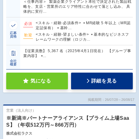
＜仕事内容＞ 製薬企業クライアント本社で決定された製品戦
略を、支店・営業所のエリア特性に合わせて落とし込み、 具
体的に実行…
<スキル・経験-必須条件> • MR経験 5 年以上（MR認
必須
定証保有） • 基幹…
応募
<スキル・経験-望ましい条件> • 基本的なビジネスフ
歓迎
資格
レームワークの理解（ロジカ…
【従業員数】 5,367 名（2025年4月1日現在） 【グループ事
業内容】 •…
会社
概要
気になる
詳細を見る
掲載期間：26/07/28～26/08/17
営業（法人向け）
※新潟※パートナーアライアンス【プライム上場Saa
S】（年収512万円～866万円）
株式会社ラクス