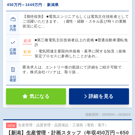
450万円～1449万円
新潟県
【期待役割】 ■電気エンジニアもしくは電気主任技術者として
ご活躍いただきます。 （適性・経験・スキル及び時々の業務
状況に応じ…
仕事
内容
■第三種電気主任技術者以上の資格 ■普通自動車運転免
必須
許
応募
・電気関連主要国内外規格・基準に関する知見（規格
歓迎
資格
策定プロセスに参画したことがあれ…
匿名求人は、エントリー後の面談にて詳細をご紹介可能で
す。株式会社パソナは、取り扱…
会社
概要
気になる
詳細を見る
掲載期間：26/08/04～26/08/24
生産管理・品質管理・品質保証・工場長（電気・電子）
NEW
【新潟】生産管理・計画スタッフ（年収450万円～650