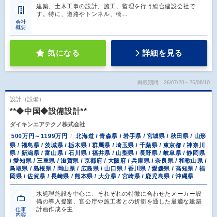
建築、土木工事の設計、施工、監理を行う総合建設会社で
す。特に、道路やトンネル、橋…
会社
概要
気になる
詳細を見る
掲載期間：26/07/28～26/08/10
設計（設備）
**◆中国◆設備設計**
ダイキンエアテクノ株式会社
500万円～1199万円
北海道 / 青森県 / 岩手県 / 宮城県 / 秋田県 / 山形
県 / 福島県 / 茨城県 / 栃木県 / 群馬県 / 埼玉県 / 千葉県 / 東京都 / 神奈川
県 / 新潟県 / 富山県 / 石川県 / 福井県 / 山梨県 / 長野県 / 岐阜県 / 静岡県
/ 愛知県 / 三重県 / 滋賀県 / 京都府 / 大阪府 / 兵庫県 / 奈良県 / 和歌山県 /
鳥取県 / 島根県 / 岡山県 / 広島県 / 山口県 / 香川県 / 愛媛県 / 高知県 / 福
岡県 / 佐賀県 / 長崎県 / 熊本県 / 大分県 / 宮崎県 / 鹿児島県 / 沖縄県
水処理施設を中心に、それぞれの特徴に合わせたメーカー設
備の導入提案、官公庁や施工者との折衝を通した最適な建築
計画作成を主…
仕事
内容