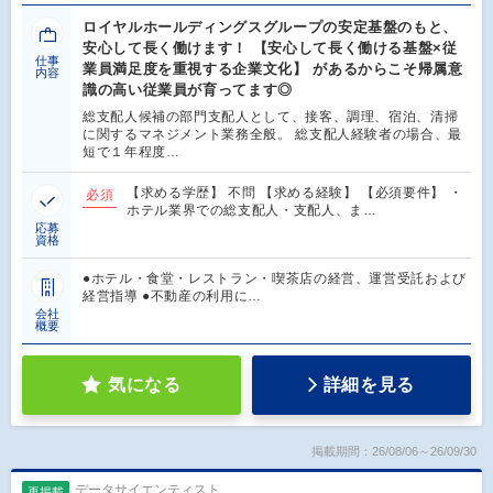
ロイヤルホールディングスグループの安定基盤のもと、
安心して長く働けます！ 【安心して長く働ける基盤×従
仕事
業員満足度を重視する企業文化】 があるからこそ帰属意
内容
識の高い従業員が育ってます◎
総支配人候補の部門支配人として、接客、調理、宿泊、清掃
に関するマネジメント業務全般。 総支配人経験者の場合、最
短で１年程度…
【求める学歴】 不問 【求める経験】 【必須要件】 ・
必須
ホテル業界での総支配人・支配人、ま…
応募
資格
●ホテル・食堂・レストラン・喫茶店の経営、運営受託および
経営指導 ●不動産の利用に…
会社
概要
気になる
詳細を見る
掲載期間：26/08/06～26/09/30
データサイエンティスト
再掲載