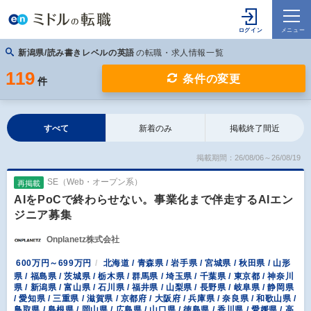
新潟県/読み書きレベルの英語
の転職・求人情報一覧
119
条件の変更
件
すべて
新着のみ
掲載終了間近
掲載期間：26/08/06～26/08/19
SE（Web・オープン系）
再掲載
AIをPoCで終わらせない。事業化まで伴走するAIエン
ジニア募集
Onplanetz株式会社
600万円～699万円
北海道 / 青森県 / 岩手県 / 宮城県 / 秋田県 / 山形
県 / 福島県 / 茨城県 / 栃木県 / 群馬県 / 埼玉県 / 千葉県 / 東京都 / 神奈川
県 / 新潟県 / 富山県 / 石川県 / 福井県 / 山梨県 / 長野県 / 岐阜県 / 静岡県
/ 愛知県 / 三重県 / 滋賀県 / 京都府 / 大阪府 / 兵庫県 / 奈良県 / 和歌山県 /
鳥取県 / 島根県 / 岡山県 / 広島県 / 山口県 / 徳島県 / 香川県 / 愛媛県 / 高