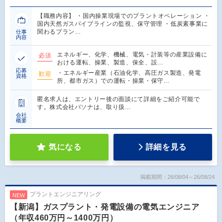
【職務内容】 ・国内操業現場でのプラントオペレーション ・
国内天然ガスパイプラインの監視、保守管理 ・低炭素事業に
関わるプラン…
仕事
内容
エネルギー、化学、機械、電気・計装等の産業設備に
必須
おける運転、操業、製造、保全、設…
応募
・エネルギー産業（石油化学、高圧ガス製造、発電
歓迎
資格
所、都市ガス）での運転・操業・保守…
匿名求人は、エントリー後の面談にて詳細をご紹介可能で
す。株式会社パソナは、取り扱…
会社
概要
気になる
詳細を見る
掲載期間：26/08/04～26/08/24
プラントエンジニアリング
NEW
【新潟】ガスプラント・発電設備の電気エンジニア
（年収460万円～1400万円）