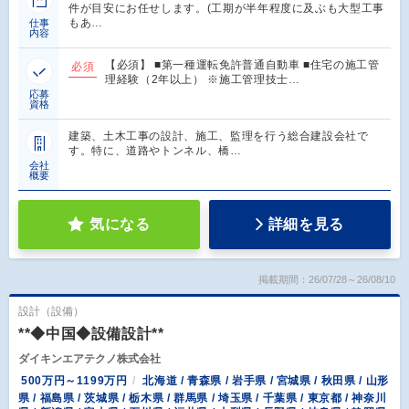
件が目安にお任せします。(工期が半年程度に及ぶも大型工事
もあ…
仕事
内容
【必須】 ■第一種運転免許普通自動車 ■住宅の施工管
必須
理経験（2年以上） ※施工管理技士…
応募
資格
建築、土木工事の設計、施工、監理を行う総合建設会社で
す。特に、道路やトンネル、橋…
会社
概要
気になる
詳細を見る
掲載期間：26/07/28～26/08/10
設計（設備）
**◆中国◆設備設計**
ダイキンエアテクノ株式会社
500万円～1199万円
北海道 / 青森県 / 岩手県 / 宮城県 / 秋田県 / 山形
県 / 福島県 / 茨城県 / 栃木県 / 群馬県 / 埼玉県 / 千葉県 / 東京都 / 神奈川