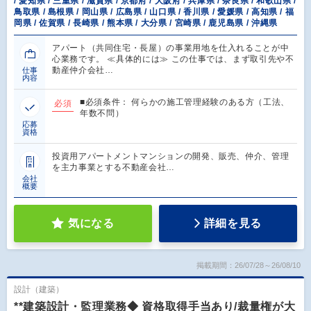
/ 愛知県 / 三重県 / 滋賀県 / 京都府 / 大阪府 / 兵庫県 / 奈良県 / 和歌山県 /
鳥取県 / 島根県 / 岡山県 / 広島県 / 山口県 / 香川県 / 愛媛県 / 高知県 / 福
岡県 / 佐賀県 / 長崎県 / 熊本県 / 大分県 / 宮崎県 / 鹿児島県 / 沖縄県
アパート（共同住宅・長屋）の事業用地を仕入れることが中
心業務です。 ≪具体的には≫ この仕事では、まず取引先や不
動産仲介会社…
仕事
内容
■必須条件： 何らかの施工管理経験のある方（工法、
必須
年数不問）
応募
資格
投資用アパートメントマンションの開発、販売、仲介、管理
を主力事業とする不動産会社…
会社
概要
気になる
詳細を見る
掲載期間：26/07/28～26/08/10
設計（建築）
**建築設計・監理業務◆ 資格取得手当あり/裁量権が大