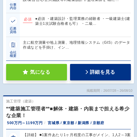
仕事
内容
●必須 ・建築設計・監理業務の経験者 ・一級建築士(建
必須
築士1次試験合格者も可） ・二級…
応募
資格
主に航空測量や地上測量、地理情報システム（GIS）のデータ
作成などを手掛け、イン…
会社
概要
気になる
詳細を見る
掲載期間：26/07/28～26/08/10
施工管理（建築）
**建築施工管理者**■解体・建築・内装まで担える希少
な企業！
500万円～1199万円
宮城県 / 東京都 / 新潟県 / 京都府
【詳細】 ■1案件あたり1ヶ月程度の工事がメイン、1人2～3案