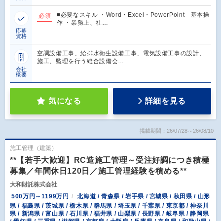
■必要なスキル ・Word・Excel・PowerPoint 基本操
必須
作 ・業務上、社…
応募
資格
空調設備工事、給排水衛生設備工事、電気設備工事の設計、
施工、監理を行う総合設備会…
会社
概要
気になる
詳細を見る
掲載期間：26/07/28～26/08/10
施工管理（建築）
**【若手大歓迎】RC造施工管理～受注好調につき積極
募集／年間休日120日／施工管理経験を積める**
大和財託株式会社
500万円～1199万円
北海道 / 青森県 / 岩手県 / 宮城県 / 秋田県 / 山形
県 / 福島県 / 茨城県 / 栃木県 / 群馬県 / 埼玉県 / 千葉県 / 東京都 / 神奈川
県 / 新潟県 / 富山県 / 石川県 / 福井県 / 山梨県 / 長野県 / 岐阜県 / 静岡県