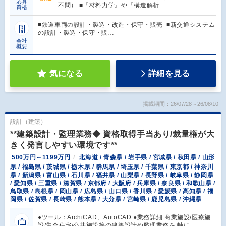
応募
不問） ■『材料力学』や『構造解析…
資格
■鉄道車両の設計・製造・改造・保守・販売 ■新交通システム
の設計・製造・保守・販…
会社
概要
気になる
詳細を見る
掲載期間：26/07/28～26/08/10
設計（建築）
**建築設計・監理業務◆ 資格取得手当あり/裁量権が大
きく発言しやすい環境です**
500万円～1199万円
北海道 / 青森県 / 岩手県 / 宮城県 / 秋田県 / 山形
県 / 福島県 / 茨城県 / 栃木県 / 群馬県 / 埼玉県 / 千葉県 / 東京都 / 神奈川
県 / 新潟県 / 富山県 / 石川県 / 福井県 / 山梨県 / 長野県 / 岐阜県 / 静岡県
/ 愛知県 / 三重県 / 滋賀県 / 京都府 / 大阪府 / 兵庫県 / 奈良県 / 和歌山県 /
鳥取県 / 島根県 / 岡山県 / 広島県 / 山口県 / 香川県 / 愛媛県 / 高知県 / 福
岡県 / 佐賀県 / 長崎県 / 熊本県 / 大分県 / 宮崎県 / 鹿児島県 / 沖縄県
●ツール：ArchiCAD、AutoCAD ●業務詳細 商業施設/医療施
設/集合住宅/公共施設等の建築設計や監理業務を 軸に…