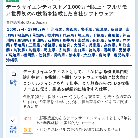
データサイエンティスト／1,000万円以上・フルリモ
／世界初のAI技術を搭載した自社ソフトウェア
合同会社dotData Japan
1000万円～1799万円
北海道 / 青森県 / 岩手県 / 宮城県 / 秋田県 / 山
形県 / 福島県 / 茨城県 / 栃木県 / 群馬県 / 埼玉県 / 千葉県 / 東京都 / 神奈
川県 / 新潟県 / 富山県 / 石川県 / 福井県 / 山梨県 / 長野県 / 岐阜県 / 静岡
県 / 愛知県 / 三重県 / 滋賀県 / 京都府 / 大阪府 / 兵庫県 / 奈良県 / 和歌山
県 / 鳥取県 / 島根県 / 岡山県 / 広島県 / 山口県 / 徳島県 / 香川県 / 愛媛県
/ 高知県 / 福岡県 / 佐賀県 / 長崎県 / 熊本県 / 大分県 / 宮崎県 / 鹿児島県 /
沖縄県
データサイエンティストとして、「AIによる特徴量自動
設計技術」を搭載した同社ソフトウェアを軸に顧客向け
仕事
コンサルティングを行う仕事。また顧客からのFBを技術
内容
チームに伝え、製品を継続的に強化する仕事。
金融業(銀行・保険・カード)もしくは製造業、小売・流通業の
いずれかの業界を担当いただき、担当業界のビジネスに関す
る深い知…
・顧客接点のあるデータサイエンティストとして3年以
必須
上の業務経験 ・実践的なコーディ…
応募
・ビジネスレベルの英語力(必須ではありません)
歓迎
資格