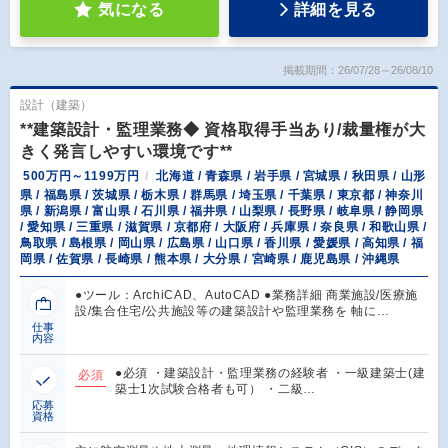
気になる
詳細を見る
掲載期間：26/07/28～26/08/10
設計（建築）
**建築設計・監理業務◆ 資格取得手当あり/裁量権が大
きく発言しやすい環境です**
500万円～1199万円
北海道 / 青森県 / 岩手県 / 宮城県 / 秋田県 / 山形
県 / 福島県 / 茨城県 / 栃木県 / 群馬県 / 埼玉県 / 千葉県 / 東京都 / 神奈川
県 / 新潟県 / 富山県 / 石川県 / 福井県 / 山梨県 / 長野県 / 岐阜県 / 静岡県
/ 愛知県 / 三重県 / 滋賀県 / 京都府 / 大阪府 / 兵庫県 / 奈良県 / 和歌山県 /
鳥取県 / 島根県 / 岡山県 / 広島県 / 山口県 / 香川県 / 愛媛県 / 高知県 / 福
岡県 / 佐賀県 / 長崎県 / 熊本県 / 大分県 / 宮崎県 / 鹿児島県 / 沖縄県
●ツール：ArchiCAD、AutoCAD ●業務詳細 商業施設/医療施
設/集合住宅/公共施設等の建築設計や監理業務を 軸に…
仕事
内容
●必須 ・建築設計・監理業務の経験者 ・一級建築士(建
必須
築士1次試験合格者も可） ・二級…
応募
資格