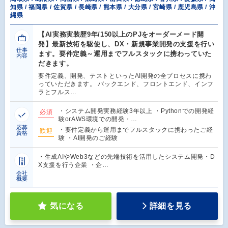
知県 / 福岡県 / 佐賀県 / 長崎県 / 熊本県 / 大分県 / 宮崎県 / 鹿児島県 / 沖
縄県
【AI実務実装歴9年/150以上のPJをオーダーメード開
発】最新技術を駆使し、DX・新規事業開発の支援を行い
仕事
ます。要件定義～運用までフルスタックに携わっていた
内容
だきます。
要件定義、開発、テストといったAI開発の全プロセスに携わ
っていただきます。 バックエンド、フロントエンド、インフ
ラとフルス…
・システム開発実務経験3年以上 ・Pythonでの開発経
必須
験orAWS環境での開発・…
応募
・要件定義から運用までフルスタックに携わったご経
歓迎
資格
験 ・AI開発のご経験
・生成AIやWeb3などの先端技術を活用したシステム開発・D
X支援を行う企業 ・企…
会社
概要
気になる
詳細を見る