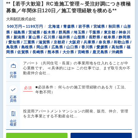
**【若手大歓迎】RC造施工管理～受注好調につき積極
募集／年間休日120日／施工管理経験を積める**
大和財託株式会社
500万円～1199万円
北海道 / 青森県 / 岩手県 / 宮城県 / 秋田県 / 山形
県 / 福島県 / 茨城県 / 栃木県 / 群馬県 / 埼玉県 / 千葉県 / 東京都 / 神奈川
県 / 新潟県 / 富山県 / 石川県 / 福井県 / 山梨県 / 長野県 / 岐阜県 / 静岡県
/ 愛知県 / 三重県 / 滋賀県 / 京都府 / 大阪府 / 兵庫県 / 奈良県 / 和歌山県 /
鳥取県 / 島根県 / 岡山県 / 広島県 / 山口県 / 香川県 / 愛媛県 / 高知県 / 福
岡県 / 佐賀県 / 長崎県 / 熊本県 / 大分県 / 宮崎県 / 鹿児島県 / 沖縄県
アパート（共同住宅・長屋）の事業用地を仕入れることが中
心業務です。 ≪具体的には≫ この仕事では、まず取引先や不
動産仲介会社…
仕事
内容
■必須条件： 何らかの施工管理経験のある方（工法、
必須
年数不問）
応募
資格
投資用アパートメントマンションの開発、販売、仲介、管理
を主力事業とする不動産会社…
会社
概要