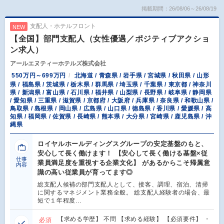
掲載期間：26/08/06～26/08/19
支配人・ホテルフロント
NEW
【全国】部門支配人（女性優遇／ポジティブアクショ
ン求人）
アールエヌティーホテルズ株式会社
550万円～699万円
北海道 / 青森県 / 岩手県 / 宮城県 / 秋田県 / 山形
県 / 福島県 / 茨城県 / 栃木県 / 群馬県 / 埼玉県 / 千葉県 / 東京都 / 神奈川
県 / 新潟県 / 富山県 / 石川県 / 福井県 / 山梨県 / 長野県 / 岐阜県 / 静岡県
/ 愛知県 / 三重県 / 滋賀県 / 京都府 / 大阪府 / 兵庫県 / 奈良県 / 和歌山県 /
鳥取県 / 島根県 / 岡山県 / 広島県 / 山口県 / 徳島県 / 香川県 / 愛媛県 / 高
知県 / 福岡県 / 佐賀県 / 長崎県 / 熊本県 / 大分県 / 宮崎県 / 鹿児島県 / 沖
縄県
ロイヤルホールディングスグループの安定基盤のもと、
安心して長く働けます！ 【安心して長く働ける基盤×従
仕事
業員満足度を重視する企業文化】 があるからこそ帰属意
内容
識の高い従業員が育ってます◎
総支配人候補の部門支配人として、接客、調理、宿泊、清掃
に関するマネジメント業務全般。 総支配人経験者の場合、最
短で１年程度…
【求める学歴】 不問 【求める経験】 【必須要件】 ・
必須