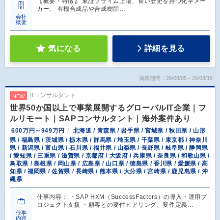
【概要・特徴】 東証プライム上場、長い歴史を持つ化学メー
カー。 有機合成品や合成樹脂…
会社
概要
気になる
詳細を見る
掲載期間：26/08/05～26/08/19
ITコンサルタント
NEW
世界50か国以上で事業展開するグローバルIT企業｜フ
ルリモート｜SAPコンサルタント｜海外案件あり
600万円～949万円
北海道 / 青森県 / 岩手県 / 宮城県 / 秋田県 / 山形
県 / 福島県 / 茨城県 / 栃木県 / 群馬県 / 埼玉県 / 千葉県 / 東京都 / 神奈川
県 / 新潟県 / 富山県 / 石川県 / 福井県 / 山梨県 / 長野県 / 岐阜県 / 静岡県
/ 愛知県 / 三重県 / 滋賀県 / 京都府 / 大阪府 / 兵庫県 / 奈良県 / 和歌山県 /
鳥取県 / 島根県 / 岡山県 / 広島県 / 山口県 / 徳島県 / 香川県 / 愛媛県 / 高
知県 / 福岡県 / 佐賀県 / 長崎県 / 熊本県 / 大分県 / 宮崎県 / 鹿児島県 / 沖
縄県
仕事内容： ・SAP HXM（SuccessFactors）の導入・運用プ
ロジェクト支援 ・顧客との要件ヒアリング、要件定義…
仕事
内容