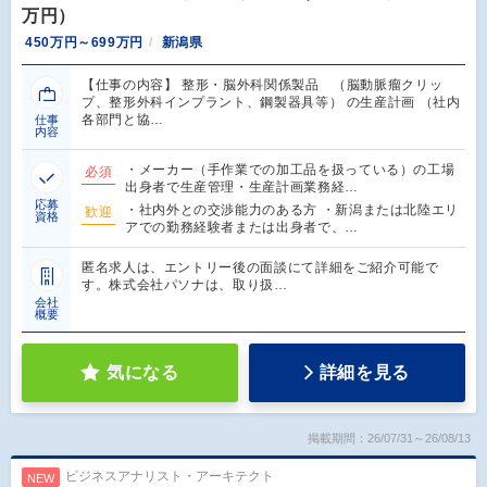
万円）
450万円～699万円
新潟県
【仕事の内容】 整形・脳外科関係製品 （脳動脈瘤クリッ
プ、整形外科インプラント、鋼製器具等） の生産計画 （社内
各部門と協…
仕事
内容
・メーカー（手作業での加工品を扱っている）の工場
必須
出身者で生産管理・生産計画業務経…
応募
・社内外との交渉能力のある方 ・新潟または北陸エリ
歓迎
資格
アでの勤務経験者または出身者で、…
匿名求人は、エントリー後の面談にて詳細をご紹介可能で
す。株式会社パソナは、取り扱…
会社
概要
気になる
詳細を見る
掲載期間：26/07/31～26/08/13
ビジネスアナリスト・アーキテクト
NEW