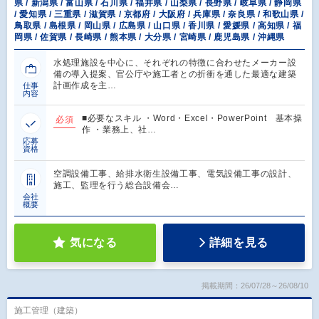
県 / 新潟県 / 富山県 / 石川県 / 福井県 / 山梨県 / 長野県 / 岐阜県 / 静岡県
/ 愛知県 / 三重県 / 滋賀県 / 京都府 / 大阪府 / 兵庫県 / 奈良県 / 和歌山県 /
鳥取県 / 島根県 / 岡山県 / 広島県 / 山口県 / 香川県 / 愛媛県 / 高知県 / 福
岡県 / 佐賀県 / 長崎県 / 熊本県 / 大分県 / 宮崎県 / 鹿児島県 / 沖縄県
水処理施設を中心に、それぞれの特徴に合わせたメーカー設
備の導入提案、官公庁や施工者との折衝を通した最適な建築
計画作成を主…
仕事
内容
■必要なスキル ・Word・Excel・PowerPoint 基本操
必須
作 ・業務上、社…
応募
資格
空調設備工事、給排水衛生設備工事、電気設備工事の設計、
施工、監理を行う総合設備会…
会社
概要
気になる
詳細を見る
掲載期間：26/07/28～26/08/10
施工管理（建築）