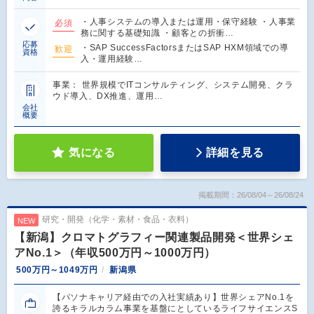
・人事システムの導入または運用・保守経験 ・人事業
必須
務に関する基礎知識 ・顧客との折衝…
応募
・SAP SuccessFactorsまたはSAP HXM領域での導
歓迎
資格
入・運用経験…
事業： 世界規模でITコンサルティング、システム開発、クラ
ウド導入、DX推進、運用…
会社
概要
気になる
詳細を見る
掲載期間：26/08/04～26/08/24
研究・開発（化学・素材・食品・衣料）
NEW
【新潟】クロマトグラフィー関連製品開発＜世界シェ
アNo.1＞（年収500万円～1000万円）
500万円～1049万円
新潟県
【パソナキャリア経由での入社実績あり】世界シェアNo.1を
誇るキラルカラム事業を基盤にとしているライフサイエンスS