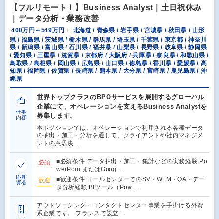
【フルリモート！】Business Analyst｜土日祝休み
｜データ分析・業務改善
400万円～549万円
北海道 / 青森県 / 岩手県 / 宮城県 / 秋田県 / 山形
県 / 福島県 / 茨城県 / 栃木県 / 群馬県 / 埼玉県 / 千葉県 / 東京都 / 神奈川
県 / 新潟県 / 富山県 / 石川県 / 福井県 / 山梨県 / 長野県 / 岐阜県 / 静岡県
/ 愛知県 / 三重県 / 滋賀県 / 京都府 / 大阪府 / 兵庫県 / 奈良県 / 和歌山県 /
鳥取県 / 島根県 / 岡山県 / 広島県 / 山口県 / 徳島県 / 香川県 / 愛媛県 / 高
知県 / 福岡県 / 佐賀県 / 長崎県 / 熊本県 / 大分県 / 宮崎県 / 鹿児島県 / 沖
縄県
世界トップクラスのBPOサービスを展開するグローバル
企業にて、オペレーションを支えるBusiness Analystを
仕事
募集します。
内容
本ポジションでは、オペレーションで利用される各種データ
の抽出・加工・分析を通じて、クライアントや社内マネジメ
ントの意思決…
■必須条件 データ抽出・加工・集計などの実務経験 Po
必須
werPointまたはGoog…
応募
■歓迎条件 コールセンターでのSV・WFM・QA・デー
歓迎
資格
タ分析経験 BIツール（Pow…
アウトソーシング・コンタクトセンター事業を手掛ける外資
系企業です。 フランスで設立…