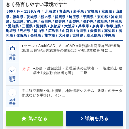
きく発言しやすい環境です**
500万円～1199万円
北海道 / 青森県 / 岩手県 / 宮城県 / 秋田県 / 山形
県 / 福島県 / 茨城県 / 栃木県 / 群馬県 / 埼玉県 / 千葉県 / 東京都 / 神奈川
県 / 新潟県 / 富山県 / 石川県 / 福井県 / 山梨県 / 長野県 / 岐阜県 / 静岡県
/ 愛知県 / 三重県 / 滋賀県 / 京都府 / 大阪府 / 兵庫県 / 奈良県 / 和歌山県 /
鳥取県 / 島根県 / 岡山県 / 広島県 / 山口県 / 香川県 / 愛媛県 / 高知県 / 福
岡県 / 佐賀県 / 長崎県 / 熊本県 / 大分県 / 宮崎県 / 鹿児島県 / 沖縄県
●ツール：ArchiCAD、AutoCAD ●業務詳細 商業施設/医療施
設/集合住宅/公共施設等の建築設計や監理業務を 軸に…
仕事
内容
●必須 ・建築設計・監理業務の経験者 ・一級建築士(建
必須
築士1次試験合格者も可） ・二級…
応募
資格
主に航空測量や地上測量、地理情報システム（GIS）のデータ
作成などを手掛け、イン…
会社
概要
気になる
詳細を見る