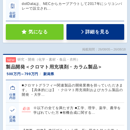
dotDataは、NECからカーブアウトして2017年にシリコンバ
レーで設立され…
会社
概要
気になる
詳細を見る
掲載期間：26/08/05～26/08/18
研究・開発（化学・素材・食品・衣料）
NEW
製品開発＜クロマト用充填剤・カラム製品＞
500万円～799万円
新潟県
■クロマトグラフィー関連製品の開発業務を担っていただきま
す。 【具体的には】 ・クロマト用充填剤およびカラム製品の
開発 ・大学…
仕事
内容
※以下の全てを満たす方 ■工学、理学、薬学、農学を
必須
学ばれていた方 ■有機合成に関する…
応募
資格