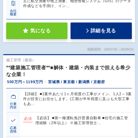
主に航空測量や地上測量、地理情報システム（GIS）のデータ
作成などを手掛け、イン…
会社
概要
気になる
詳細を見る
掲載期間：26/07/28～26/08/10
施工管理（建築）
**建築施工管理者**■解体・建築・内装まで担える希少
な企業！
500万円～1199万円
宮城県 / 東京都 / 新潟県 / 京都府
【詳細】 ■1案件あたり1ヶ月程度の工事がメイン、1人2～3案
件が目安にお任せします。(工期が半年程度に及ぶも大型工事
もあ…
仕事
内容
【必須】 ■第一種運転免許普通自動車 ■住宅の施工管
必須
理経験（2年以上） ※施工管理技士…
応募
資格