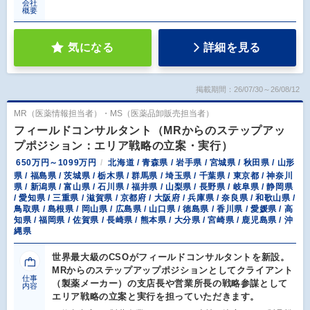
会社
概要
気になる
詳細を見る
掲載期間：26/07/30～26/08/12
MR（医薬情報担当者）・MS（医薬品卸販売担当者）
フィールドコンサルタント（MRからのステップアッ
プポジション：エリア戦略の立案・実行）
650万円～1099万円
北海道 / 青森県 / 岩手県 / 宮城県 / 秋田県 / 山形
県 / 福島県 / 茨城県 / 栃木県 / 群馬県 / 埼玉県 / 千葉県 / 東京都 / 神奈川
県 / 新潟県 / 富山県 / 石川県 / 福井県 / 山梨県 / 長野県 / 岐阜県 / 静岡県
/ 愛知県 / 三重県 / 滋賀県 / 京都府 / 大阪府 / 兵庫県 / 奈良県 / 和歌山県 /
鳥取県 / 島根県 / 岡山県 / 広島県 / 山口県 / 徳島県 / 香川県 / 愛媛県 / 高
知県 / 福岡県 / 佐賀県 / 長崎県 / 熊本県 / 大分県 / 宮崎県 / 鹿児島県 / 沖
縄県
世界最大級のCSOがフィールドコンサルタントを新設。
MRからのステップアップポジションとしてクライアント
仕事
（製薬メーカー）の支店長や営業所長の戦略参謀として
内容
エリア戦略の立案と実行を担っていただきます。