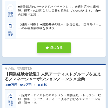
■農業部品のパーツアドバイザーとして、来店対応や在庫管
理、顧客への訪問などの業務を担当していただきます。 自分
仕事
の頑張り次第…
内容
【概要・特徴】 ■農業機械の輸入・販売会社。 国内外メーカ
ーの各種農業機械を取り扱…
会社
概要
気になる
その他、管理部門系
【同業経験者歓迎】人気アーティストグループを支え
る／マネージャーポジション／エンタメ企業
450万円～649万円
東京都
・所属アーティストのマネジメント業務全般 ・レッスン、収
録、撮影、ライブ、メディア出演等におけるスケジュール管
仕事
理・調整 ・各…
内容