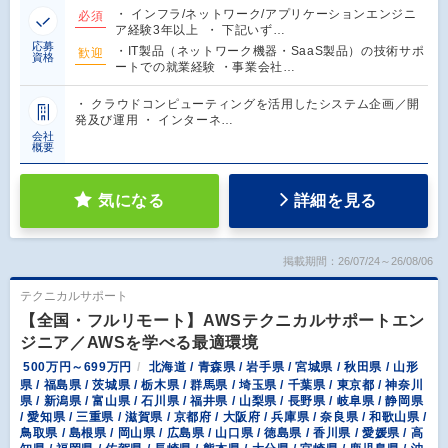
・ インフラ/ネットワーク/アプリケーションエンジニ
必須
ア経験3年以上 ・ 下記いず…
応募
・IT製品（ネットワーク機器・SaaS製品）の技術サポ
歓迎
資格
ートでの就業経験 ・事業会社…
・ クラウドコンピューティングを活用したシステム企画／開
発及び運用 ・ インターネ…
会社
概要
気になる
詳細を見る
掲載期間：26/07/24～26/08/06
テクニカルサポート
【全国・フルリモート】AWSテクニカルサポートエン
ジニア／AWSを学べる最適環境
500万円～699万円
北海道 / 青森県 / 岩手県 / 宮城県 / 秋田県 / 山形
県 / 福島県 / 茨城県 / 栃木県 / 群馬県 / 埼玉県 / 千葉県 / 東京都 / 神奈川
県 / 新潟県 / 富山県 / 石川県 / 福井県 / 山梨県 / 長野県 / 岐阜県 / 静岡県
/ 愛知県 / 三重県 / 滋賀県 / 京都府 / 大阪府 / 兵庫県 / 奈良県 / 和歌山県 /
鳥取県 / 島根県 / 岡山県 / 広島県 / 山口県 / 徳島県 / 香川県 / 愛媛県 / 高