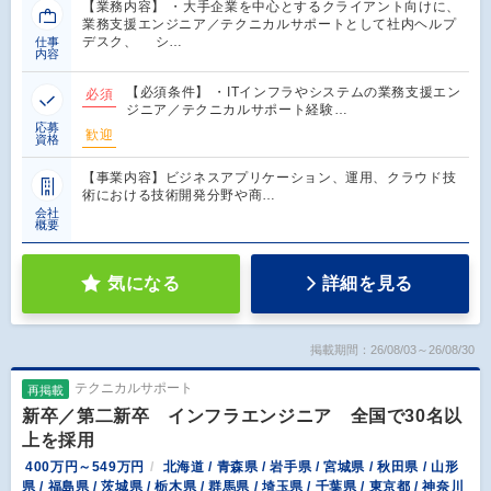
【業務内容】 ・大手企業を中心とするクライアント向けに、
業務支援エンジニア／テクニカルサポートとして社内ヘルプ
デスク、 シ…
仕事
内容
【必須条件】 ・ITインフラやシステムの業務支援エン
必須
ジニア／テクニカルサポート経験…
応募
歓迎
資格
【事業内容】ビジネスアプリケーション、運用、クラウド技
術における技術開発分野や商…
会社
概要
気になる
詳細を見る
掲載期間：26/08/03～26/08/30
テクニカルサポート
再掲載
新卒／第二新卒 インフラエンジニア 全国で30名以
上を採用
400万円～549万円
北海道 / 青森県 / 岩手県 / 宮城県 / 秋田県 / 山形
県 / 福島県 / 茨城県 / 栃木県 / 群馬県 / 埼玉県 / 千葉県 / 東京都 / 神奈川