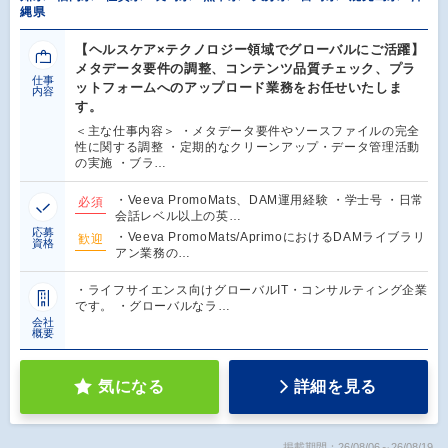
縄県
【ヘルスケア×テクノロジー領域でグローバルにご活躍】
メタデータ要件の調整、コンテンツ品質チェック、プラ
仕事
ットフォームへのアップロード業務をお任せいたしま
内容
す。
＜主な仕事内容＞ ・メタデータ要件やソースファイルの完全
性に関する調整 ・定期的なクリーンアップ・データ管理活動
の実施 ・ブラ…
・Veeva PromoMats、DAM運用経験 ・学士号 ・日常
必須
会話レベル以上の英…
応募
・Veeva PromoMats/AprimoにおけるDAMライブラリ
歓迎
資格
アン業務の…
・ライフサイエンス向けグローバルIT・コンサルティング企業
です。 ・グローバルなラ…
会社
概要
気になる
詳細を見る
掲載期間：26/08/06～26/08/19