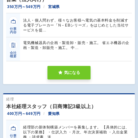
350万円～549万円
宮城県
法人・個人問わず、様々なお客様へ電気の基本料金を削減す
る電子ブレーカー「N－EBシリーズ」をはじめとした当社サ
仕事
ービスを提…
内容
電気機械器具の企画・製造卸・販売・施工。 省エネ機器の企
画・製造・卸販売・施工。 中…
会社
概要
気になる
経理
本社経理スタッフ（日商簿記3級以上）
400万円～649万円
愛知県
経理部の新体制構築メンバーを募集します。 【具体的には、
以下の業務】 ・仕訳入力 ・月次、年次決算補助 ・入出金業
仕事
務 ・請求書、送…