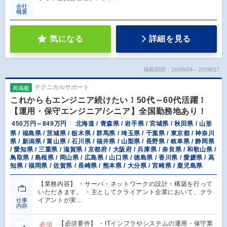
会社
概要
気になる
詳細を見る
掲載期間：26/08/04～26/08/17
テクニカルサポート
再掲載
これからもエンジニア続けたい！50代～60代活躍！
【運用・保守エンジニア/シニア】全国勤務地あり！
450万円～849万円
北海道 / 青森県 / 岩手県 / 宮城県 / 秋田県 / 山形
県 / 福島県 / 茨城県 / 栃木県 / 群馬県 / 埼玉県 / 千葉県 / 東京都 / 神奈川
県 / 新潟県 / 富山県 / 石川県 / 福井県 / 山梨県 / 長野県 / 岐阜県 / 静岡県
/ 愛知県 / 三重県 / 滋賀県 / 京都府 / 大阪府 / 兵庫県 / 奈良県 / 和歌山県 /
鳥取県 / 島根県 / 岡山県 / 広島県 / 山口県 / 徳島県 / 香川県 / 愛媛県 / 高
知県 / 福岡県 / 佐賀県 / 長崎県 / 熊本県 / 大分県 / 宮崎県 / 鹿児島県
【業務内容】 ・サーバ・ネットワークの設計・構築を行って
いただきます。 ・主としてクライアント企業において、クラ
イアントが実…
仕事
内容
【必須要件】 ・ITインフラやシステムの運用・保守業
必須