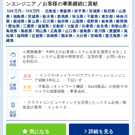
ンエンジニア ／お客様の事業継続に貢献
500万円～749万円
北海道 / 青森県 / 岩手県 / 宮城県 / 秋田県 / 山形
県 / 福島県 / 茨城県 / 栃木県 / 群馬県 / 埼玉県 / 千葉県 / 東京都 / 神奈川
県 / 新潟県 / 富山県 / 石川県 / 福井県 / 山梨県 / 長野県 / 岐阜県 / 静岡県
/ 愛知県 / 三重県 / 滋賀県 / 京都府 / 大阪府 / 兵庫県 / 奈良県 / 和歌山県 /
鳥取県 / 島根県 / 岡山県 / 広島県 / 山口県 / 徳島県 / 香川県 / 愛媛県 / 高
知県 / 福岡県 / 佐賀県 / 長崎県 / 熊本県 / 大分県 / 宮崎県 / 鹿児島県 / 沖
縄県
≪業務概要~ AWS上のお客様システムを安定運用させること
を目指し、システム監視や障害対応・定型作業・お問い合わ
せ対応の…
仕事
内容
・ インフラ/ネットワーク/アプリケーションエンジニ
必須
ア経験3年以上 ・ 下記いず…
応募
・IT製品（ネットワーク機器・SaaS製品）の技術サポ
歓迎
資格
ートでの就業経験 ・事業会社…
・ クラウドコンピューティングを活用したシステム企画／開
発及び運用 ・ インターネ…
会社
概要
気になる
詳細を見る