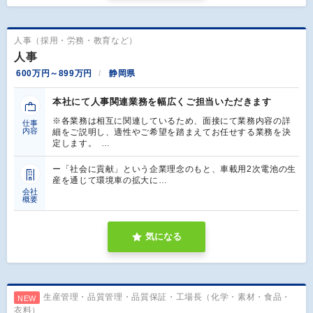
人事（採用・労務・教育など）
人事
600万円～899万円
静岡県
本社にて人事関連業務を幅広くご担当いただきます
※各業務は相互に関連しているため、面接にて業務内容の詳
仕事
内容
細をご説明し、適性やご希望を踏まえてお任せする業務を決
定します。 …
ー「社会に貢献」という企業理念のもと、車載用2次電池の生
産を通じて環境車の拡大に…
会社
概要
気になる
生産管理・品質管理・品質保証・工場長（化学・素材・食品・
NEW
衣料）