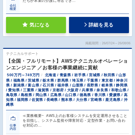
たちが本業の介護に専念でき…
会社
概要
気になる
詳細を見る
掲載期間：26/07/24～26/08/06
テクニカルサポート
【全国・フルリモート】AWSテクニカルオペレーショ
ンエンジニア ／お客様の事業継続に貢献
500万円～749万円
北海道 / 青森県 / 岩手県 / 宮城県 / 秋田県 / 山形
県 / 福島県 / 茨城県 / 栃木県 / 群馬県 / 埼玉県 / 千葉県 / 東京都 / 神奈川
県 / 新潟県 / 富山県 / 石川県 / 福井県 / 山梨県 / 長野県 / 岐阜県 / 静岡県
/ 愛知県 / 三重県 / 滋賀県 / 京都府 / 大阪府 / 兵庫県 / 奈良県 / 和歌山県 /
鳥取県 / 島根県 / 岡山県 / 広島県 / 山口県 / 徳島県 / 香川県 / 愛媛県 / 高
知県 / 福岡県 / 佐賀県 / 長崎県 / 熊本県 / 大分県 / 宮崎県 / 鹿児島県 / 沖
縄県
≪業務概要~ AWS上のお客様システムを安定運用させること
を目指し、システム監視や障害対応・定型作業・お問い合わ
せ対応の…
仕事
内容