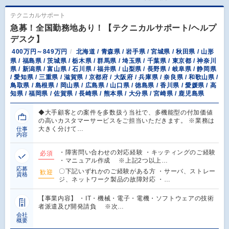
テクニカルサポート
急募！全国勤務地あり！【テクニカルサポート/ヘルプ
デスク】
400万円～849万円
北海道 / 青森県 / 岩手県 / 宮城県 / 秋田県 / 山形
県 / 福島県 / 茨城県 / 栃木県 / 群馬県 / 埼玉県 / 千葉県 / 東京都 / 神奈川
県 / 新潟県 / 富山県 / 石川県 / 福井県 / 山梨県 / 長野県 / 岐阜県 / 静岡県
/ 愛知県 / 三重県 / 滋賀県 / 京都府 / 大阪府 / 兵庫県 / 奈良県 / 和歌山県 /
鳥取県 / 島根県 / 岡山県 / 広島県 / 山口県 / 徳島県 / 香川県 / 愛媛県 / 高
知県 / 福岡県 / 佐賀県 / 長崎県 / 熊本県 / 大分県 / 宮崎県 / 鹿児島県
◆大手顧客との案件を多数扱う当社で、多機能型の付加価値
の高いカスタマーサービスをご担当いただきます。 ※業務は
大きく分けて…
仕事
内容
・障害問い合わせの対応経験 ・キッティングのご経験
必須
・マニュアル作成 ※上記2つ以上…
応募
〇下記いずれかのご経験がある方 ・サーバ、ストレー
歓迎
資格
ジ、ネットワーク製品の故障対応 ・…
【事業内容】 ・IT・機械・電子・電機・ソフトウェアの技術
者派遣及び開発請負 ※次…
会社
概要