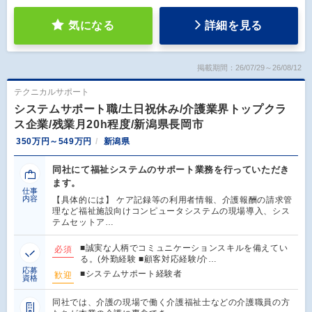
気になる
詳細を見る
掲載期間：26/07/29～26/08/12
テクニカルサポート
システムサポート職/土日祝休み/介護業界トップクラ
ス企業/残業月20h程度/新潟県長岡市
350万円～549万円
新潟県
同社にて福祉システムのサポート業務を行っていただき
ます。
仕事
内容
【具体的には】 ケア記録等の利用者情報、介護報酬の請求管
理など福祉施設向けコンピュータシステムの現場導入、シス
テムセットア…
■誠実な人柄でコミュニケーションスキルを備えてい
必須
る。(外勤経験 ■顧客対応経験/介…
応募
■システムサポート経験者
歓迎
資格
同社では、介護の現場で働く介護福祉士などの介護職員の方