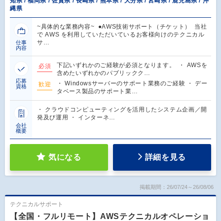
知県 / 福岡県 / 佐賀県 / 長崎県 / 熊本県 / 大分県 / 宮崎県 / 鹿児島県 / 沖
縄県
~具体的な業務内容~ ●AWS技術サポート（チケット） 当社
で AWS を利用していただいているお客様向けのテクニカル
サ…
仕事
内容
下記いずれかのご経験が必須となります。 ・ AWSを
必須
含めたいずれかのパブリックク…
応募
・ Windowsサーバーのサポート業務のご経験 ・ デー
歓迎
資格
タベース製品のサポート業…
・ クラウドコンピューティングを活用したシステム企画／開
発及び運用 ・ インターネ…
会社
概要
気になる
詳細を見る
掲載期間：26/07/24～26/08/06
テクニカルサポート
【全国・フルリモート】AWSテクニカルオペレーショ