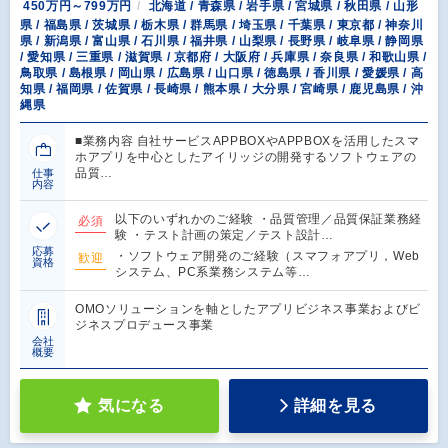
450万円～799万円
北海道 / 青森県 / 岩手県 / 宮城県 / 秋田県 / 山形
県 / 福島県 / 茨城県 / 栃木県 / 群馬県 / 埼玉県 / 千葉県 / 東京都 / 神奈川
県 / 新潟県 / 富山県 / 石川県 / 福井県 / 山梨県 / 長野県 / 岐阜県 / 静岡県
/ 愛知県 / 三重県 / 滋賀県 / 京都府 / 大阪府 / 兵庫県 / 奈良県 / 和歌山県 /
鳥取県 / 島根県 / 岡山県 / 広島県 / 山口県 / 徳島県 / 香川県 / 愛媛県 / 高
知県 / 福岡県 / 佐賀県 / 長崎県 / 熊本県 / 大分県 / 宮崎県 / 鹿児島県 / 沖
縄県
■業務内容 自社サービスAPPBOXやAPPBOXを活用したスマ
ホアプリを中心としたアイリッジの開発するソフトウェアの
品質…
仕事
内容
以下のいずれかのご経験 ・品質管理／品質保証業務経
必須
験 ・テスト計画の策定／テスト設計…
応募
・ソフトウェア開発のご経験（スマフォアプリ，Web
歓迎
資格
システム、PC系業務システム等…
OMOソリューションを軸としたアプリビジネス事業およびビ
ジネスプロデュース事業
会社
概要
気になる
詳細を見る