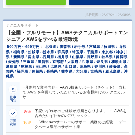
掲載期間：26/07/24～26/08/06
テクニカルサポート
【全国・フルリモート】AWSテクニカルサポートエン
ジニア／AWSを学べる最適環境
500万円～699万円
北海道 / 青森県 / 岩手県 / 宮城県 / 秋田県 / 山形
県 / 福島県 / 茨城県 / 栃木県 / 群馬県 / 埼玉県 / 千葉県 / 東京都 / 神奈川
県 / 新潟県 / 富山県 / 石川県 / 福井県 / 山梨県 / 長野県 / 岐阜県 / 静岡県
/ 愛知県 / 三重県 / 滋賀県 / 京都府 / 大阪府 / 兵庫県 / 奈良県 / 和歌山県 /
鳥取県 / 島根県 / 岡山県 / 広島県 / 山口県 / 徳島県 / 香川県 / 愛媛県 / 高
知県 / 福岡県 / 佐賀県 / 長崎県 / 熊本県 / 大分県 / 宮崎県 / 鹿児島県 / 沖
縄県
~具体的な業務内容~ ●AWS技術サポート（チケット） 当社
で AWS を利用していただいているお客様向けのテクニカル
サ…
仕事
内容
下記いずれかのご経験が必須となります。 ・ AWSを
必須
含めたいずれかのパブリックク…
応募
・ Windowsサーバーのサポート業務のご経験 ・ デー
歓迎
資格
タベース製品のサポート業…