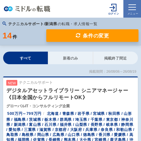
テクニカルサポート/新潟県
の転職・求人情報一覧
14
条件の変更
件
すべて
新着のみ
掲載終了間近
掲載期間：26/08/06～26/08/19
テクニカルサポート
NEW
デジタルアセットライブラリー シニアマネージャー
《日本全国からフルリモートOK》
グローバルIT・コンサルティング企業
500万円～799万円
北海道 / 青森県 / 岩手県 / 宮城県 / 秋田県 / 山形
県 / 福島県 / 茨城県 / 栃木県 / 群馬県 / 埼玉県 / 千葉県 / 東京都 / 神奈川
県 / 新潟県 / 富山県 / 石川県 / 福井県 / 山梨県 / 長野県 / 岐阜県 / 静岡県
/ 愛知県 / 三重県 / 滋賀県 / 京都府 / 大阪府 / 兵庫県 / 奈良県 / 和歌山県 /
鳥取県 / 島根県 / 岡山県 / 広島県 / 山口県 / 徳島県 / 香川県 / 愛媛県 / 高
知県 / 福岡県 / 佐賀県 / 長崎県 / 熊本県 / 大分県 / 宮崎県 / 鹿児島県 / 沖