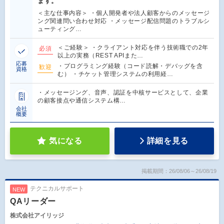
ます。
＜主な仕事内容＞ ・個人開発者や法人顧客からのメッセージ
ング関連問い合わせ対応 ・メッセージ配信問題のトラブルシ
ューティング…
＜ご経験＞ ・クライアント対応を伴う技術職での2年
必須
以上の実務（REST APIまた…
応募
・プログラミング経験（コード読解・デバッグを含
歓迎
資格
む） ・チケット管理システムの利用経…
・メッセージング、音声、認証を中核サービスとして、企業
の顧客接点や通信システム構…
会社
概要
気になる
詳細を見る
掲載期間：26/08/06～26/08/19
テクニカルサポート
NEW
QAリーダー
株式会社アイリッジ