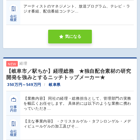
アーティストのマネジメント、放送プログラム、テレビ・ラ
ジオ番組、配信番組コンテン…
会社
概要
気になる
経理
NEW
【岐阜市／駅ちか】経理総務 ★独自配合素材の研究
開発を強みとするニッチトップメーカー★
350万円～549万円
岐阜県
【業務内容】 同社の経理・総務担当として、管理部門の実務
を幅広くお任せします。 具体的には以下のような業務に携わ
仕事
っていただき…
内容
【主な事業内容】 ・クリスタルゲル・タフシロンゲル・メデ
ィピュールゲルの加工及びそ…
会社
概要