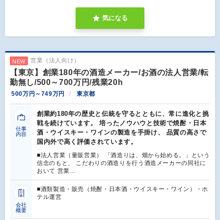
気になる
営業（法人向け）
NEW
【東京】創業180年の酒造メーカー/お酒の法人営業/転
勤無し/500～700万円/残業20h
500万円～749万円
東京都
創業約180年の歴史と伝統を守るとともに、常に進化と挑
戦を続けています。 培ったノウハウと技術で焼酎・日本
仕事
酒・ウイスキー・ワインの製造を手掛け、 品質の高さで
内容
国内外で高く評価されています。
■法人営業（量販営業） 「酒造りは、畑から始める。」という
信念のもと、 こだわりの酒造りを行う酒造メーカーの同社に
おいて 営業…
■酒類製造・販売（焼酎・日本酒・ウイスキー・ワイン）・ホ
テル運営
会社
概要