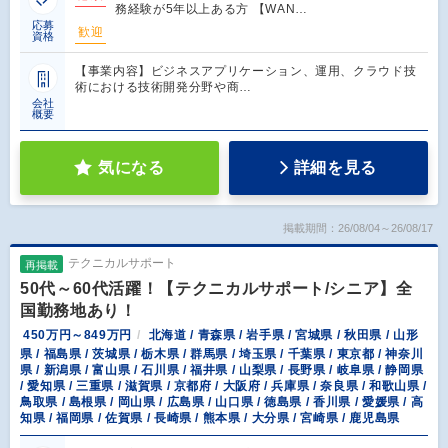
務経験が5年以上ある方 【WAN…
応募
歓迎
資格
【事業内容】ビジネスアプリケーション、運用、クラウド技
術における技術開発分野や商…
会社
概要
気になる
詳細を見る
掲載期間：26/08/04～26/08/17
テクニカルサポート
再掲載
50代～60代活躍！【テクニカルサポート/シニア】全
国勤務地あり！
450万円～849万円
北海道 / 青森県 / 岩手県 / 宮城県 / 秋田県 / 山形
県 / 福島県 / 茨城県 / 栃木県 / 群馬県 / 埼玉県 / 千葉県 / 東京都 / 神奈川
県 / 新潟県 / 富山県 / 石川県 / 福井県 / 山梨県 / 長野県 / 岐阜県 / 静岡県
/ 愛知県 / 三重県 / 滋賀県 / 京都府 / 大阪府 / 兵庫県 / 奈良県 / 和歌山県 /
鳥取県 / 島根県 / 岡山県 / 広島県 / 山口県 / 徳島県 / 香川県 / 愛媛県 / 高
知県 / 福岡県 / 佐賀県 / 長崎県 / 熊本県 / 大分県 / 宮崎県 / 鹿児島県