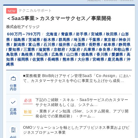
テクニカルサポート
NEW
＜SaaS事業＞カスタマーサクセス／事業開発
株式会社アイリッジ
600万円～799万円
北海道 / 青森県 / 岩手県 / 宮城県 / 秋田県 / 山形
県 / 福島県 / 茨城県 / 栃木県 / 群馬県 / 埼玉県 / 千葉県 / 東京都 / 神奈川
県 / 新潟県 / 富山県 / 石川県 / 福井県 / 山梨県 / 長野県 / 岐阜県 / 静岡県
/ 愛知県 / 三重県 / 滋賀県 / 京都府 / 大阪府 / 兵庫県 / 奈良県 / 和歌山県 /
鳥取県 / 島根県 / 岡山県 / 広島県 / 山口県 / 徳島県 / 香川県 / 愛媛県 / 高
知県 / 福岡県 / 佐賀県 / 長崎県 / 熊本県 / 大分県 / 宮崎県 / 鹿児島県 / 沖
縄県
■業務概要 BtoB向けアサイン管理SaaS「Co-Assign」におい
て、カスタマーサクセスを中心に事業立ち上げから成長…
仕事
内容
下記のご経験・スキル ・SaaSサービスのカスタマー
必須
サクセス経験もしくは、システム…
応募
・業務ドメイン知識（SIer、システム開発、アプリ開
歓迎
資格
発会社での業務経験） ・チーム…
OMOソリューションを軸としたアプリビジネス事業およびビ
ジネスプロデュース事業
会社