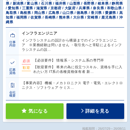
県 / 新潟県 / 富山県 / 石川県 / 福井県 / 山梨県 / 長野県 / 岐阜県 / 静岡県
/ 愛知県 / 三重県 / 滋賀県 / 京都府 / 大阪府 / 兵庫県 / 奈良県 / 和歌山県 /
鳥取県 / 島根県 / 岡山県 / 広島県 / 山口県 / 徳島県 / 香川県 / 愛媛県 / 高
知県 / 福岡県 / 佐賀県 / 長崎県 / 熊本県 / 大分県 / 宮崎県 / 鹿児島県 / 沖
縄県
インフラエンジニア
インフラシステムの設計から構築までのインフラエンジニ
仕事
ア ※業務経験は問いません ・取引先へと常駐によるインフ
内容
ラシステムの設…
【必須要件】 情報系・システム系の専門卒
必須
【歓迎要件】 将来の為に役立つスキル、資格を手に入
歓迎
応募
れたい方 IT系の各種資格保有者 新…
資格
【事業内容】 機械・メカトロニクス 電子・電気・エレクトロ
ニクス・ソフトウェア ケミス…
会社
概要
気になる
詳細を見る
掲載期間：26/07/29～26/08/11