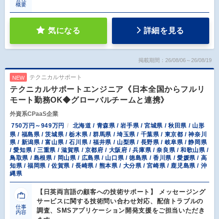
概要
気になる
詳細を見る
掲載期間：26/08/06～26/08/19
テクニカルサポート
NEW
テクニカルサポートエンジニア《日本全国からフルリ
モート勤務OK◆グローバルチームと連携》
外資系CPaaS企業
750万円～949万円
北海道 / 青森県 / 岩手県 / 宮城県 / 秋田県 / 山形
県 / 福島県 / 茨城県 / 栃木県 / 群馬県 / 埼玉県 / 千葉県 / 東京都 / 神奈川
県 / 新潟県 / 富山県 / 石川県 / 福井県 / 山梨県 / 長野県 / 岐阜県 / 静岡県
/ 愛知県 / 三重県 / 滋賀県 / 京都府 / 大阪府 / 兵庫県 / 奈良県 / 和歌山県 /
鳥取県 / 島根県 / 岡山県 / 広島県 / 山口県 / 徳島県 / 香川県 / 愛媛県 / 高
知県 / 福岡県 / 佐賀県 / 長崎県 / 熊本県 / 大分県 / 宮崎県 / 鹿児島県 / 沖
縄県
【日英両言語の顧客への技術サポート】 メッセージング
サービスに関する技術問い合わせ対応、配信トラブルの
仕事
調査、SMSアプリケーション開発支援をご担当いただき
内容