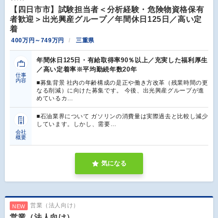
【四日市市】試験担当者＜分析経験・危険物資格保有
者歓迎＞出光興産グループ／年間休日125日／高い定
着
400万円～749万円
三重県
年間休日125日・有給取得率90％以上／充実した福利厚生
／高い定着率※平均勤続年数20年
仕事
内容
■募集背景 社内の年齢構成の是正や働き方改革（残業時間の更
なる削減）に向けた募集です。 今後、出光興産グループが進
めているカ…
■石油業界について ガソリンの消費量は実際過去と比較し減少
しています。しかし、需要…
会社
概要
気になる
営業（法人向け）
NEW
営業（法人向け）