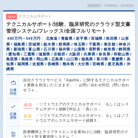
掲載期間：26/08/05～26/08/18
テクニカルサポート
NEW
テクニカルサポート/治験、臨床研究のクラウド型文書
管理システム/フレックス/全国フルリモート
400万円～549万円
北海道 / 青森県 / 岩手県 / 宮城県 / 秋田県 / 山形
県 / 福島県 / 茨城県 / 栃木県 / 群馬県 / 埼玉県 / 千葉県 / 東京都 / 神奈川
県 / 新潟県 / 富山県 / 石川県 / 福井県 / 山梨県 / 長野県 / 岐阜県 / 静岡県
/ 愛知県 / 三重県 / 滋賀県 / 京都府 / 大阪府 / 兵庫県 / 奈良県 / 和歌山県 /
鳥取県 / 島根県 / 岡山県 / 広島県 / 山口県 / 徳島県 / 香川県 / 愛媛県 / 高
知県 / 福岡県 / 佐賀県 / 長崎県 / 熊本県 / 大分県 / 宮崎県 / 鹿児島県 / 沖
縄県
自社クラウドサービス『Agatha』に関するテクニカルサポー
ト業務を担当いただきます。 ・お問い合わせ対応（問い合わ
せフォ…
仕事
内容
・ソフトウエアのテクニカルサポート、もしくはシス
必須
テムサポート経験2年以上 ・高いコ…
応募
・ソフトウエアのテクニカルサポート、もしくはソフ
歓迎
資格
トウエアのシステムサポート経験3…
医療機関とライフサイエンス企業向けに治験、臨床研究のク
ラウド型文書管理システム『…