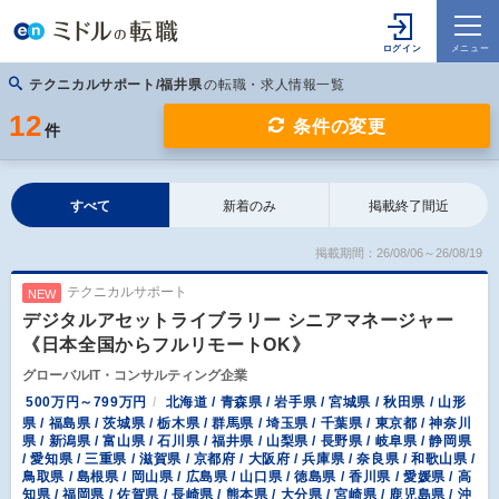
テクニカルサポート/福井県
の転職・求人情報一覧
12
条件の変更
件
すべて
新着のみ
掲載終了間近
掲載期間：26/08/06～26/08/19
テクニカルサポート
NEW
デジタルアセットライブラリー シニアマネージャー
《日本全国からフルリモートOK》
グローバルIT・コンサルティング企業
500万円～799万円
北海道 / 青森県 / 岩手県 / 宮城県 / 秋田県 / 山形
県 / 福島県 / 茨城県 / 栃木県 / 群馬県 / 埼玉県 / 千葉県 / 東京都 / 神奈川
県 / 新潟県 / 富山県 / 石川県 / 福井県 / 山梨県 / 長野県 / 岐阜県 / 静岡県
/ 愛知県 / 三重県 / 滋賀県 / 京都府 / 大阪府 / 兵庫県 / 奈良県 / 和歌山県 /
鳥取県 / 島根県 / 岡山県 / 広島県 / 山口県 / 徳島県 / 香川県 / 愛媛県 / 高
知県 / 福岡県 / 佐賀県 / 長崎県 / 熊本県 / 大分県 / 宮崎県 / 鹿児島県 / 沖