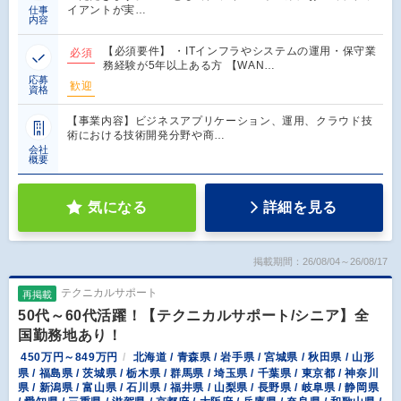
イアントが実…
仕事
内容
【必須要件】 ・ITインフラやシステムの運用・保守業
必須
務経験が5年以上ある方 【WAN…
応募
歓迎
資格
【事業内容】ビジネスアプリケーション、運用、クラウド技
術における技術開発分野や商…
会社
概要
気になる
詳細を見る
掲載期間：26/08/04～26/08/17
テクニカルサポート
再掲載
50代～60代活躍！【テクニカルサポート/シニア】全
国勤務地あり！
450万円～849万円
北海道 / 青森県 / 岩手県 / 宮城県 / 秋田県 / 山形
県 / 福島県 / 茨城県 / 栃木県 / 群馬県 / 埼玉県 / 千葉県 / 東京都 / 神奈川
県 / 新潟県 / 富山県 / 石川県 / 福井県 / 山梨県 / 長野県 / 岐阜県 / 静岡県