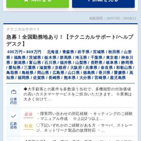
掲載期間：26/07/29～26/08/11
テクニカルサポート
急募！全国勤務地あり！【テクニカルサポート/ヘルプ
デスク】
400万円～849万円
北海道 / 青森県 / 岩手県 / 宮城県 / 秋田県 / 山形
県 / 福島県 / 茨城県 / 栃木県 / 群馬県 / 埼玉県 / 千葉県 / 東京都 / 神奈川
県 / 新潟県 / 富山県 / 石川県 / 福井県 / 山梨県 / 長野県 / 岐阜県 / 静岡県
/ 愛知県 / 三重県 / 滋賀県 / 京都府 / 大阪府 / 兵庫県 / 奈良県 / 和歌山県 /
鳥取県 / 島根県 / 岡山県 / 広島県 / 山口県 / 徳島県 / 香川県 / 愛媛県 / 高
知県 / 福岡県 / 佐賀県 / 長崎県 / 熊本県 / 大分県 / 宮崎県 / 鹿児島県
◆大手顧客との案件を多数扱う当社で、多機能型の付加価値
の高いカスタマーサービスをご担当いただきます。 ※業務は
大きく分けて…
仕事
内容
・障害問い合わせの対応経験 ・キッティングのご経験
必須
・マニュアル作成 ※上記2つ以上…
応募
〇下記いずれかのご経験がある方 ・サーバ、ストレー
歓迎
資格
ジ、ネットワーク製品の故障対応 ・…