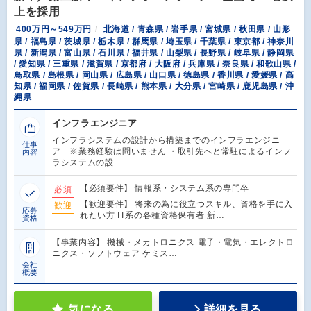
上を採用
400万円～549万円
北海道 / 青森県 / 岩手県 / 宮城県 / 秋田県 / 山形
県 / 福島県 / 茨城県 / 栃木県 / 群馬県 / 埼玉県 / 千葉県 / 東京都 / 神奈川
県 / 新潟県 / 富山県 / 石川県 / 福井県 / 山梨県 / 長野県 / 岐阜県 / 静岡県
/ 愛知県 / 三重県 / 滋賀県 / 京都府 / 大阪府 / 兵庫県 / 奈良県 / 和歌山県 /
鳥取県 / 島根県 / 岡山県 / 広島県 / 山口県 / 徳島県 / 香川県 / 愛媛県 / 高
知県 / 福岡県 / 佐賀県 / 長崎県 / 熊本県 / 大分県 / 宮崎県 / 鹿児島県 / 沖
縄県
インフラエンジニア
インフラシステムの設計から構築までのインフラエンジニ
仕事
ア ※業務経験は問いません ・取引先へと常駐によるインフ
内容
ラシステムの設…
【必須要件】 情報系・システム系の専門卒
必須
【歓迎要件】 将来の為に役立つスキル、資格を手に入
歓迎
応募
れたい方 IT系の各種資格保有者 新…
資格
【事業内容】 機械・メカトロニクス 電子・電気・エレクトロ
ニクス・ソフトウェア ケミス…
会社
概要
気になる
詳細を見る