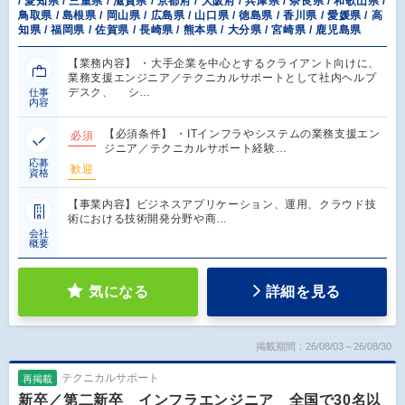
/ 愛知県 / 三重県 / 滋賀県 / 京都府 / 大阪府 / 兵庫県 / 奈良県 / 和歌山県 /
鳥取県 / 島根県 / 岡山県 / 広島県 / 山口県 / 徳島県 / 香川県 / 愛媛県 / 高
知県 / 福岡県 / 佐賀県 / 長崎県 / 熊本県 / 大分県 / 宮崎県 / 鹿児島県
【業務内容】 ・大手企業を中心とするクライアント向けに、
業務支援エンジニア／テクニカルサポートとして社内ヘルプ
デスク、 シ…
仕事
内容
【必須条件】 ・ITインフラやシステムの業務支援エン
必須
ジニア／テクニカルサポート経験…
応募
歓迎
資格
【事業内容】ビジネスアプリケーション、運用、クラウド技
術における技術開発分野や商…
会社
概要
気になる
詳細を見る
掲載期間：26/08/03～26/08/30
テクニカルサポート
再掲載
新卒／第二新卒 インフラエンジニア 全国で30名以