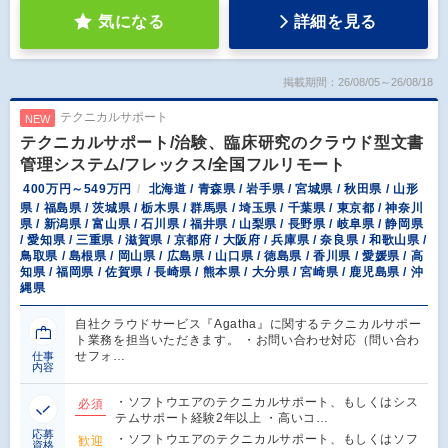
気になる
詳細を見る
掲載期間：26/08/05～26/08/18
テクニカルサポート
NEW
テクニカルサポート/治験、臨床研究のクラウド型文書
管理システム/フレックス/全国フルリモート
400万円～549万円
北海道 / 青森県 / 岩手県 / 宮城県 / 秋田県 / 山形
県 / 福島県 / 茨城県 / 栃木県 / 群馬県 / 埼玉県 / 千葉県 / 東京都 / 神奈川
県 / 新潟県 / 富山県 / 石川県 / 福井県 / 山梨県 / 長野県 / 岐阜県 / 静岡県
/ 愛知県 / 三重県 / 滋賀県 / 京都府 / 大阪府 / 兵庫県 / 奈良県 / 和歌山県 /
鳥取県 / 島根県 / 岡山県 / 広島県 / 山口県 / 徳島県 / 香川県 / 愛媛県 / 高
知県 / 福岡県 / 佐賀県 / 長崎県 / 熊本県 / 大分県 / 宮崎県 / 鹿児島県 / 沖
縄県
自社クラウドサービス『Agatha』に関するテクニカルサポー
ト業務を担当いただきます。 ・お問い合わせ対応（問い合わ
せフォ…
仕事
内容
・ソフトウエアのテクニカルサポート、もしくはシス
必須
テムサポート経験2年以上 ・高いコ…
応募
・ソフトウエアのテクニカルサポート、もしくはソフ
歓迎
資格