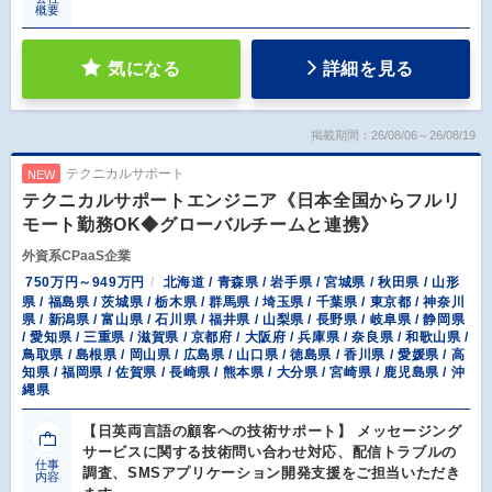
概要
気になる
詳細を見る
掲載期間：26/08/06～26/08/19
テクニカルサポート
NEW
テクニカルサポートエンジニア《日本全国からフルリ
モート勤務OK◆グローバルチームと連携》
外資系CPaaS企業
750万円～949万円
北海道 / 青森県 / 岩手県 / 宮城県 / 秋田県 / 山形
県 / 福島県 / 茨城県 / 栃木県 / 群馬県 / 埼玉県 / 千葉県 / 東京都 / 神奈川
県 / 新潟県 / 富山県 / 石川県 / 福井県 / 山梨県 / 長野県 / 岐阜県 / 静岡県
/ 愛知県 / 三重県 / 滋賀県 / 京都府 / 大阪府 / 兵庫県 / 奈良県 / 和歌山県 /
鳥取県 / 島根県 / 岡山県 / 広島県 / 山口県 / 徳島県 / 香川県 / 愛媛県 / 高
知県 / 福岡県 / 佐賀県 / 長崎県 / 熊本県 / 大分県 / 宮崎県 / 鹿児島県 / 沖
縄県
【日英両言語の顧客への技術サポート】 メッセージング
サービスに関する技術問い合わせ対応、配信トラブルの
仕事
調査、SMSアプリケーション開発支援をご担当いただき
内容