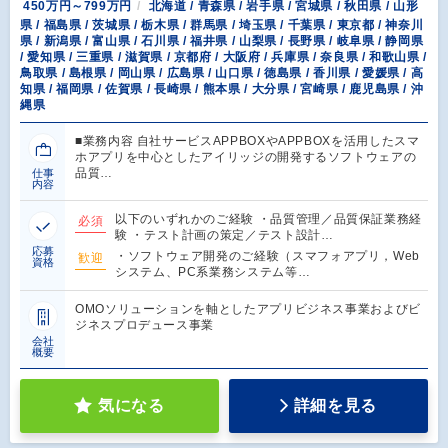
450万円～799万円
北海道 / 青森県 / 岩手県 / 宮城県 / 秋田県 / 山形
県 / 福島県 / 茨城県 / 栃木県 / 群馬県 / 埼玉県 / 千葉県 / 東京都 / 神奈川
県 / 新潟県 / 富山県 / 石川県 / 福井県 / 山梨県 / 長野県 / 岐阜県 / 静岡県
/ 愛知県 / 三重県 / 滋賀県 / 京都府 / 大阪府 / 兵庫県 / 奈良県 / 和歌山県 /
鳥取県 / 島根県 / 岡山県 / 広島県 / 山口県 / 徳島県 / 香川県 / 愛媛県 / 高
知県 / 福岡県 / 佐賀県 / 長崎県 / 熊本県 / 大分県 / 宮崎県 / 鹿児島県 / 沖
縄県
■業務内容 自社サービスAPPBOXやAPPBOXを活用したスマ
ホアプリを中心としたアイリッジの開発するソフトウェアの
品質…
仕事
内容
以下のいずれかのご経験 ・品質管理／品質保証業務経
必須
験 ・テスト計画の策定／テスト設計…
応募
・ソフトウェア開発のご経験（スマフォアプリ，Web
歓迎
資格
システム、PC系業務システム等…
OMOソリューションを軸としたアプリビジネス事業およびビ
ジネスプロデュース事業
会社
概要
気になる
詳細を見る