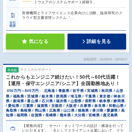
トウエアのシステムサポート経験3…
医療機関とライフサイエンス企業向けに治験、臨床研究のク
ラウド型文書管理システム『…
会社
概要
気になる
詳細を見る
掲載期間：26/08/04～26/08/17
テクニカルサポート
再掲載
これからもエンジニア続けたい！50代～60代活躍！
【運用・保守エンジニア/シニア】全国勤務地あり！
450万円～849万円
北海道 / 青森県 / 岩手県 / 宮城県 / 秋田県 / 山形
県 / 福島県 / 茨城県 / 栃木県 / 群馬県 / 埼玉県 / 千葉県 / 東京都 / 神奈川
県 / 新潟県 / 富山県 / 石川県 / 福井県 / 山梨県 / 長野県 / 岐阜県 / 静岡県
/ 愛知県 / 三重県 / 滋賀県 / 京都府 / 大阪府 / 兵庫県 / 奈良県 / 和歌山県 /
鳥取県 / 島根県 / 岡山県 / 広島県 / 山口県 / 徳島県 / 香川県 / 愛媛県 / 高
知県 / 福岡県 / 佐賀県 / 長崎県 / 熊本県 / 大分県 / 宮崎県 / 鹿児島県
【業務内容】 ・サーバ・ネットワークの設計・構築を行って
いただきます。 ・主としてクライアント企業において、クラ