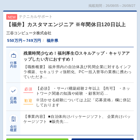
掲載期間：26/08/05～26/08/27
テクニカルサポート
NEW
【福井】カスタマエンジニア ※年間休日120日以上
三谷コンピュータ株式会社
550万円～749万円
福井県
残業時間少なめ！福利厚生◎スキルアップ・キャリアア
ップしたい方におすすめ！
仕事
内容
【職務概要】 福井県内の自治体及び民間企業に対するインフ
ラ構築、セキュリティ強靭化、PC一括入替等の業務に携わっ
ていただき…
【必須】 ・サーバ構築経験２年以上 【尚可】 ・ネッ
必須
トワーク関連の知識や経験 ・顧客対応…
応募
※活かせる経験については上記「応募資格」欄に併記
歓迎
資格
しております
【事業内容】 ■自治体向けパッケージソフト、 企業向けパッ
ケージソフト ■販売先:…
会社
概要