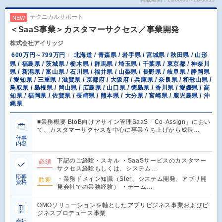
テクニカルサポート
NEW
＜SaaS事業＞カスタマーサクセス／事業開発
株式会社アイリッジ
600万円～799万円
北海道 / 青森県 / 岩手県 / 宮城県 / 秋田県 / 山形
県 / 福島県 / 茨城県 / 栃木県 / 群馬県 / 埼玉県 / 千葉県 / 東京都 / 神奈川
県 / 新潟県 / 富山県 / 石川県 / 福井県 / 山梨県 / 長野県 / 岐阜県 / 静岡県
/ 愛知県 / 三重県 / 滋賀県 / 京都府 / 大阪府 / 兵庫県 / 奈良県 / 和歌山県 /
鳥取県 / 島根県 / 岡山県 / 広島県 / 山口県 / 徳島県 / 香川県 / 愛媛県 / 高
知県 / 福岡県 / 佐賀県 / 長崎県 / 熊本県 / 大分県 / 宮崎県 / 鹿児島県 / 沖
縄県
■業務概要 BtoB向けアサイン管理SaaS「Co-Assign」におい
て、カスタマーサクセスを中心に事業立ち上げから成長…
仕事
内容
下記のご経験・スキル ・SaaSサービスのカスタマー
必須
サクセス経験もしくは、システム…
応募
・業務ドメイン知識（SIer、システム開発、アプリ開
歓迎
資格
発会社での業務経験） ・チーム…
OMOソリューションを軸としたアプリビジネス事業およびビ
ジネスプロデュース事業
会社