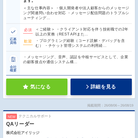
ます。
＜主な仕事内容＞ ・個人開発者や法人顧客からのメッセージ
ング関連問い合わせ対応 ・メッセージ配信問題のトラブルシ
ューティング…
＜ご経験＞ ・クライアント対応を伴う技術職での2年
必須
以上の実務（REST APIまた…
応募
・プログラミング経験（コード読解・デバッグを含
歓迎
資格
む） ・チケット管理システムの利用経…
・メッセージング、音声、認証を中核サービスとして、企業
の顧客接点や通信システム構…
会社
概要
気になる
詳細を見る
掲載期間：26/08/06～26/08/19
テクニカルサポート
NEW
QAリーダー
株式会社アイリッジ