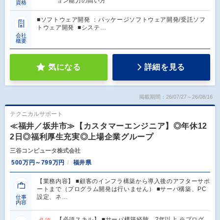
ョン能力の高い方
資格
■ソフトウェア開発 ：パッケージソフトウェア開発/受託ソフ
トウェア開発 ■システ…
会社
概要
気になる
詳細を見る
掲載期間：26/07/27～26/08/16
テクニカルサポート
≪福井／坂井市≫【カスタマーエンジニア】◎年休12
2日◎福利厚生充実◎上場企業グループ
三谷コンピュータ株式会社
500万円～799万円
福井県
【業務内容】 ■顧客のインフラ構築から導入後のアフターサポ
ートまで（プログラム開発は行いません） ■サーバ構築、PC
設定、ネ…
仕事
内容
【必須スキル】 ■サーバ構築経験 2年以上 ※プログ