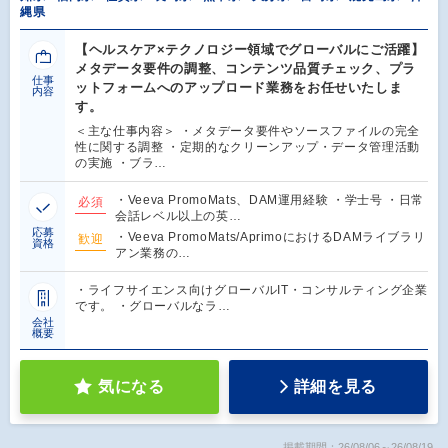
縄県
【ヘルスケア×テクノロジー領域でグローバルにご活躍】
メタデータ要件の調整、コンテンツ品質チェック、プラ
仕事
ットフォームへのアップロード業務をお任せいたしま
内容
す。
＜主な仕事内容＞ ・メタデータ要件やソースファイルの完全
性に関する調整 ・定期的なクリーンアップ・データ管理活動
の実施 ・ブラ…
・Veeva PromoMats、DAM運用経験 ・学士号 ・日常
必須
会話レベル以上の英…
応募
・Veeva PromoMats/AprimoにおけるDAMライブラリ
歓迎
資格
アン業務の…
・ライフサイエンス向けグローバルIT・コンサルティング企業
です。 ・グローバルなラ…
会社
概要
気になる
詳細を見る
掲載期間：26/08/06～26/08/19