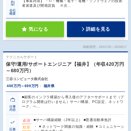
【事業内容】 ・IT・機械・電子・電機・ソフトウェアの技術
者派遣及び開発請負 ※次…
会社
概要
気になる
詳細を見る
掲載期間：26/07/28～26/08/17
テクニカルサポート
保守/運用/サポートエンジニア【福井】（年収420万円
～680万円）
三谷コンピュータ株式会社
400万円～699万円
福井県
■顧客のインフラ構築から導入後のアフターサポートまで（プ
ログラム開発は行いません）サーバ構築、PC設定、ネットワ
ーク、ヘ…
仕事
内容
■サーバ構築経験（2年以上） ■普通自動車免許
必須
・ ▼ネットワーク関連の知識・経験 ▼コミュニケーシ
歓迎
応募