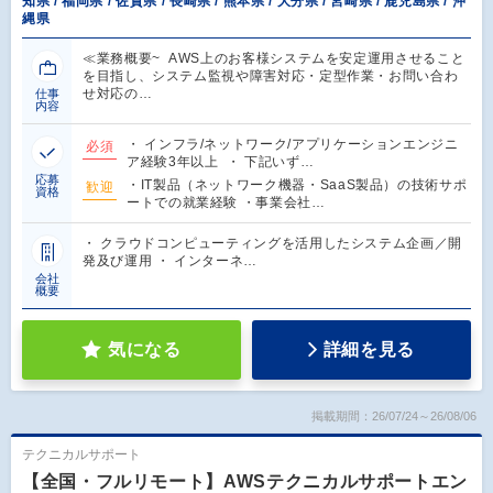
知県 / 福岡県 / 佐賀県 / 長崎県 / 熊本県 / 大分県 / 宮崎県 / 鹿児島県 / 沖
縄県
≪業務概要~ AWS上のお客様システムを安定運用させること
を目指し、システム監視や障害対応・定型作業・お問い合わ
せ対応の…
仕事
内容
・ インフラ/ネットワーク/アプリケーションエンジニ
必須
ア経験3年以上 ・ 下記いず…
応募
・IT製品（ネットワーク機器・SaaS製品）の技術サポ
歓迎
資格
ートでの就業経験 ・事業会社…
・ クラウドコンピューティングを活用したシステム企画／開
発及び運用 ・ インターネ…
会社
概要
気になる
詳細を見る
掲載期間：26/07/24～26/08/06
テクニカルサポート
【全国・フルリモート】AWSテクニカルサポートエン