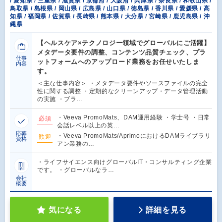
/ 愛知県 / 三重県 / 滋賀県 / 京都府 / 大阪府 / 兵庫県 / 奈良県 / 和歌山県 /
鳥取県 / 島根県 / 岡山県 / 広島県 / 山口県 / 徳島県 / 香川県 / 愛媛県 / 高
知県 / 福岡県 / 佐賀県 / 長崎県 / 熊本県 / 大分県 / 宮崎県 / 鹿児島県 / 沖
縄県
【ヘルスケア×テクノロジー領域でグローバルにご活躍】
メタデータ要件の調整、コンテンツ品質チェック、プラ
仕事
ットフォームへのアップロード業務をお任せいたしま
内容
す。
＜主な仕事内容＞ ・メタデータ要件やソースファイルの完全
性に関する調整 ・定期的なクリーンアップ・データ管理活動
の実施 ・ブラ…
・Veeva PromoMats、DAM運用経験 ・学士号 ・日常
必須
会話レベル以上の英…
応募
・Veeva PromoMats/AprimoにおけるDAMライブラリ
歓迎
資格
アン業務の…
・ライフサイエンス向けグローバルIT・コンサルティング企業
です。 ・グローバルなラ…
会社
概要
気になる
詳細を見る