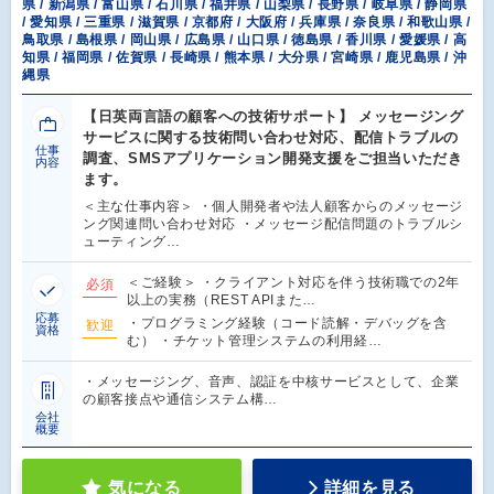
県 / 新潟県 / 富山県 / 石川県 / 福井県 / 山梨県 / 長野県 / 岐阜県 / 静岡県
/ 愛知県 / 三重県 / 滋賀県 / 京都府 / 大阪府 / 兵庫県 / 奈良県 / 和歌山県 /
鳥取県 / 島根県 / 岡山県 / 広島県 / 山口県 / 徳島県 / 香川県 / 愛媛県 / 高
知県 / 福岡県 / 佐賀県 / 長崎県 / 熊本県 / 大分県 / 宮崎県 / 鹿児島県 / 沖
縄県
【日英両言語の顧客への技術サポート】 メッセージング
サービスに関する技術問い合わせ対応、配信トラブルの
仕事
調査、SMSアプリケーション開発支援をご担当いただき
内容
ます。
＜主な仕事内容＞ ・個人開発者や法人顧客からのメッセージ
ング関連問い合わせ対応 ・メッセージ配信問題のトラブルシ
ューティング…
＜ご経験＞ ・クライアント対応を伴う技術職での2年
必須
以上の実務（REST APIまた…
応募
・プログラミング経験（コード読解・デバッグを含
歓迎
資格
む） ・チケット管理システムの利用経…
・メッセージング、音声、認証を中核サービスとして、企業
の顧客接点や通信システム構…
会社
概要
気になる
詳細を見る