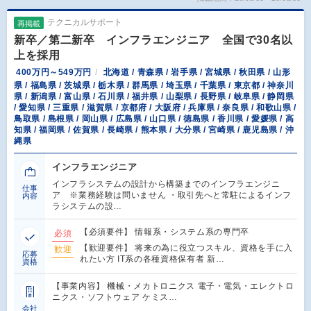
テクニカルサポート
再掲載
新卒／第二新卒 インフラエンジニア 全国で30名以
上を採用
400万円～549万円
北海道 / 青森県 / 岩手県 / 宮城県 / 秋田県 / 山形
県 / 福島県 / 茨城県 / 栃木県 / 群馬県 / 埼玉県 / 千葉県 / 東京都 / 神奈川
県 / 新潟県 / 富山県 / 石川県 / 福井県 / 山梨県 / 長野県 / 岐阜県 / 静岡県
/ 愛知県 / 三重県 / 滋賀県 / 京都府 / 大阪府 / 兵庫県 / 奈良県 / 和歌山県 /
鳥取県 / 島根県 / 岡山県 / 広島県 / 山口県 / 徳島県 / 香川県 / 愛媛県 / 高
知県 / 福岡県 / 佐賀県 / 長崎県 / 熊本県 / 大分県 / 宮崎県 / 鹿児島県 / 沖
縄県
インフラエンジニア
インフラシステムの設計から構築までのインフラエンジニ
仕事
ア ※業務経験は問いません ・取引先へと常駐によるインフ
内容
ラシステムの設…
【必須要件】 情報系・システム系の専門卒
必須
【歓迎要件】 将来の為に役立つスキル、資格を手に入
歓迎
応募
れたい方 IT系の各種資格保有者 新…
資格
【事業内容】 機械・メカトロニクス 電子・電気・エレクトロ
ニクス・ソフトウェア ケミス…
会社