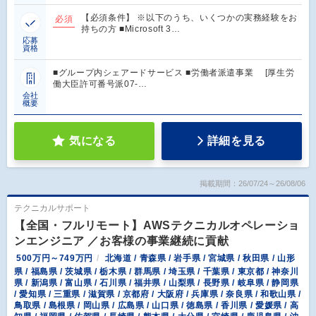
【必須条件】 ※以下のうち、いくつかの実務経験をお
必須
持ちの方 ■Microsoft 3…
応募
資格
■グループ内シェアードサービス ■労働者派遣事業 [厚生労
働大臣許可番号派07-…
会社
概要
気になる
詳細を見る
掲載期間：26/07/24～26/08/06
テクニカルサポート
【全国・フルリモート】AWSテクニカルオペレーショ
ンエンジニア ／お客様の事業継続に貢献
500万円～749万円
北海道 / 青森県 / 岩手県 / 宮城県 / 秋田県 / 山形
県 / 福島県 / 茨城県 / 栃木県 / 群馬県 / 埼玉県 / 千葉県 / 東京都 / 神奈川
県 / 新潟県 / 富山県 / 石川県 / 福井県 / 山梨県 / 長野県 / 岐阜県 / 静岡県
/ 愛知県 / 三重県 / 滋賀県 / 京都府 / 大阪府 / 兵庫県 / 奈良県 / 和歌山県 /
鳥取県 / 島根県 / 岡山県 / 広島県 / 山口県 / 徳島県 / 香川県 / 愛媛県 / 高