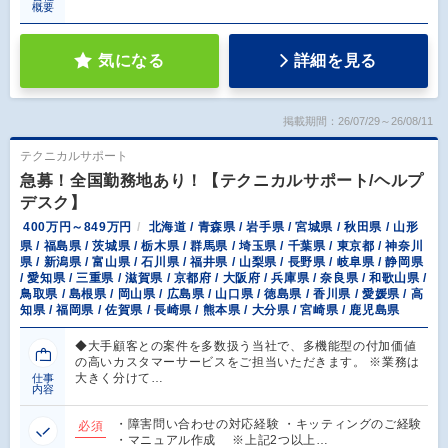
概要
気になる
詳細を見る
掲載期間：26/07/29～26/08/11
テクニカルサポート
急募！全国勤務地あり！【テクニカルサポート/ヘルプ
デスク】
400万円～849万円
北海道 / 青森県 / 岩手県 / 宮城県 / 秋田県 / 山形
県 / 福島県 / 茨城県 / 栃木県 / 群馬県 / 埼玉県 / 千葉県 / 東京都 / 神奈川
県 / 新潟県 / 富山県 / 石川県 / 福井県 / 山梨県 / 長野県 / 岐阜県 / 静岡県
/ 愛知県 / 三重県 / 滋賀県 / 京都府 / 大阪府 / 兵庫県 / 奈良県 / 和歌山県 /
鳥取県 / 島根県 / 岡山県 / 広島県 / 山口県 / 徳島県 / 香川県 / 愛媛県 / 高
知県 / 福岡県 / 佐賀県 / 長崎県 / 熊本県 / 大分県 / 宮崎県 / 鹿児島県
◆大手顧客との案件を多数扱う当社で、多機能型の付加価値
の高いカスタマーサービスをご担当いただきます。 ※業務は
大きく分けて…
仕事
内容
・障害問い合わせの対応経験 ・キッティングのご経験
必須
・マニュアル作成 ※上記2つ以上…