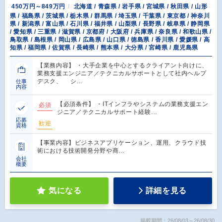
450万円～849万円
北海道 / 青森県 / 岩手県 / 宮城県 / 秋田県 / 山形
県 / 福島県 / 茨城県 / 栃木県 / 群馬県 / 埼玉県 / 千葉県 / 東京都 / 神奈川
県 / 新潟県 / 富山県 / 石川県 / 福井県 / 山梨県 / 長野県 / 岐阜県 / 静岡県
/ 愛知県 / 三重県 / 滋賀県 / 京都府 / 大阪府 / 兵庫県 / 奈良県 / 和歌山県 /
鳥取県 / 島根県 / 岡山県 / 広島県 / 山口県 / 徳島県 / 香川県 / 愛媛県 / 高
知県 / 福岡県 / 佐賀県 / 長崎県 / 熊本県 / 大分県 / 宮崎県 / 鹿児島県
【業務内容】 ・大手企業を中心とするクライアント向けに、
業務支援エンジニア／テクニカルサポートとして社内ヘルプ
デスク、 シ…
仕事
内容
【必須条件】 ・ITインフラやシステムの業務支援エン
必須
ジニア／テクニカルサポート経験…
応募
歓迎
資格
【事業内容】ビジネスアプリケーション、運用、クラウド技
術における技術開発分野や商…
会社
概要
気になる
詳細を見る
掲載期間：26/08/03～26/08/30