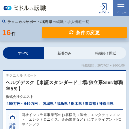
テクニカルサポート/福島県
の転職・求人情報一覧
16
条件の変更
件
すべて
新着のみ
掲載終了間近
掲載期間：26/07/24～26/08/06
テクニカルサポート
ヘルプデスク【東証スタンダード上場/独立系SIer/離職
率5％】
株式会社クエスト
450万円～649万円
宮城県 / 福島県 / 栃木県 / 東京都 / 神奈川県
同社インフラ系事業部のお客様先（製造、エンタテインメン
ト、エレクトロニクス、金融業界など）にてクライアントPC
やインフラ…
仕事
内容