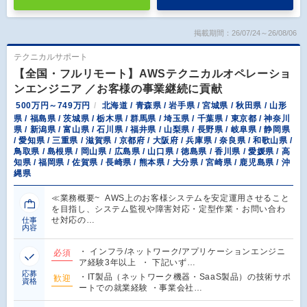
掲載期間：26/07/24～26/08/06
テクニカルサポート
【全国・フルリモート】AWSテクニカルオペレーショ
ンエンジニア ／お客様の事業継続に貢献
500万円～749万円
北海道 / 青森県 / 岩手県 / 宮城県 / 秋田県 / 山形
県 / 福島県 / 茨城県 / 栃木県 / 群馬県 / 埼玉県 / 千葉県 / 東京都 / 神奈川
県 / 新潟県 / 富山県 / 石川県 / 福井県 / 山梨県 / 長野県 / 岐阜県 / 静岡県
/ 愛知県 / 三重県 / 滋賀県 / 京都府 / 大阪府 / 兵庫県 / 奈良県 / 和歌山県 /
鳥取県 / 島根県 / 岡山県 / 広島県 / 山口県 / 徳島県 / 香川県 / 愛媛県 / 高
知県 / 福岡県 / 佐賀県 / 長崎県 / 熊本県 / 大分県 / 宮崎県 / 鹿児島県 / 沖
縄県
≪業務概要~ AWS上のお客様システムを安定運用させること
を目指し、システム監視や障害対応・定型作業・お問い合わ
せ対応の…
仕事
内容
・ インフラ/ネットワーク/アプリケーションエンジニ
必須
ア経験3年以上 ・ 下記いず…
応募
・IT製品（ネットワーク機器・SaaS製品）の技術サポ
歓迎
資格
ートでの就業経験 ・事業会社…