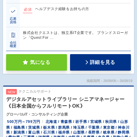
ヘルプデスク経験をお持ちの方
必須
応募
資格
株式会社クエストは、独立系IT企業です。 ブランドスローガ
ン「Quest For …
会社
概要
気になる
詳細を見る
掲載期間：26/08/06～26/08/19
テクニカルサポート
NEW
デジタルアセットライブラリー シニアマネージャー
《日本全国からフルリモートOK》
グローバルIT・コンサルティング企業
500万円～799万円
北海道 / 青森県 / 岩手県 / 宮城県 / 秋田県 / 山形
県 / 福島県 / 茨城県 / 栃木県 / 群馬県 / 埼玉県 / 千葉県 / 東京都 / 神奈川
県 / 新潟県 / 富山県 / 石川県 / 福井県 / 山梨県 / 長野県 / 岐阜県 / 静岡県