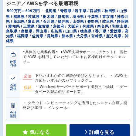
ジニア／AWSを学べる最適環境
500万円～699万円
北海道 / 青森県 / 岩手県 / 宮城県 / 秋田県 / 山形
県 / 福島県 / 茨城県 / 栃木県 / 群馬県 / 埼玉県 / 千葉県 / 東京都 / 神奈川
県 / 新潟県 / 富山県 / 石川県 / 福井県 / 山梨県 / 長野県 / 岐阜県 / 静岡県
/ 愛知県 / 三重県 / 滋賀県 / 京都府 / 大阪府 / 兵庫県 / 奈良県 / 和歌山県 /
鳥取県 / 島根県 / 岡山県 / 広島県 / 山口県 / 徳島県 / 香川県 / 愛媛県 / 高
知県 / 福岡県 / 佐賀県 / 長崎県 / 熊本県 / 大分県 / 宮崎県 / 鹿児島県 / 沖
縄県
~具体的な業務内容~ ●AWS技術サポート（チケット） 当社
で AWS を利用していただいているお客様向けのテクニカル
サ…
仕事
内容
下記いずれかのご経験が必須となります。 ・ AWSを
必須
含めたいずれかのパブリックク…
応募
・ Windowsサーバーのサポート業務のご経験 ・ デー
歓迎
資格
タベース製品のサポート業…
・ クラウドコンピューティングを活用したシステム企画／開
発及び運用 ・ インターネ…
会社
概要
気になる
詳細を見る