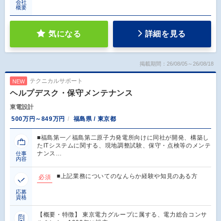
会社
概要
気になる
詳細を見る
掲載期間：26/08/05～26/08/18
テクニカルサポート
NEW
ヘルプデスク・保守メンテナンス
東電設計
500万円～849万円
福島県 / 東京都
■福島第一／福島第二原子力発電所向けに同社が開発、構築し
たITシステムに関する、現地調整試験、保守・点検等のメンテ
ナンス…
仕事
内容
■上記業務についてのなんらか経験や知見のある方
必須
応募
資格
【概要・特徴】 東京電力グループに属する、電力総合コンサ