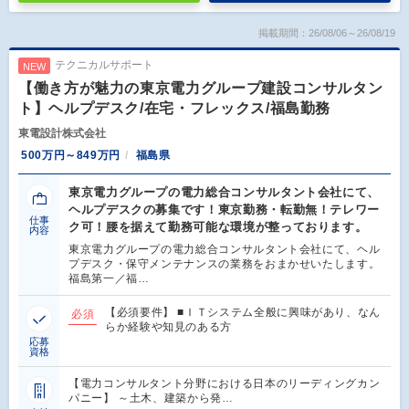
掲載期間：26/08/06～26/08/19
テクニカルサポート
NEW
【働き方が魅力の東京電力グループ建設コンサルタン
ト】ヘルプデスク/在宅・フレックス/福島勤務
東電設計株式会社
500万円～849万円
福島県
東京電力グループの電力総合コンサルタント会社にて、
ヘルプデスクの募集です！東京勤務・転勤無！テレワー
仕事
ク可！腰を据えて勤務可能な環境が整っております。
内容
東京電力グループの電力総合コンサルタント会社にて、ヘル
プデスク・保守メンテナンスの業務をおまかせいたします。
福島第一／福…
【必須要件】 ■ＩＴシステム全般に興味があり、なん
必須
らか経験や知見のある方
応募
資格
【電力コンサルタント分野における日本のリーディングカン
パニー】 ～土木、建築から発…