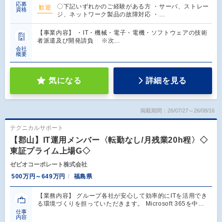
応募
〇下記いずれかのご経験がある方 ・サーバ、ストレー
歓迎
資格
ジ、ネットワーク製品の故障対応 ・…
【事業内容】 ・IT・機械・電子・電機・ソフトウェアの技術
者派遣及び開発請負 ※次…
会社
概要
気になる
詳細を見る
掲載期間：26/07/27～26/08/16
テクニカルサポート
【郡山】IT運用メンバー〈転勤なし/月残業20h程〉◇
東証プライム上場G◇
ゼビオコーポレート株式会社
500万円～649万円
福島県
【業務内容】 グループ各社が安心して効率的にITを活用でき
る環境づくりを担っていただきます。 Microsoft 365を中…
仕事
内容