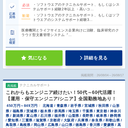
・ソフトウエアのテクニカルサポート、もしくはシス
必須
テムサポート経験2年以上 ・高いコ…
応募
・ソフトウエアのテクニカルサポート、もしくはソフ
歓迎
資格
トウエアのシステムサポート経験3…
医療機関とライフサイエンス企業向けに治験、臨床研究のク
ラウド型文書管理システム『…
会社
概要
気になる
詳細を見る
掲載期間：26/08/04～26/08/17
テクニカルサポート
再掲載
これからもエンジニア続けたい！50代～60代活躍！
【運用・保守エンジニア/シニア】全国勤務地あり！
450万円～849万円
北海道 / 青森県 / 岩手県 / 宮城県 / 秋田県 / 山形
県 / 福島県 / 茨城県 / 栃木県 / 群馬県 / 埼玉県 / 千葉県 / 東京都 / 神奈川
県 / 新潟県 / 富山県 / 石川県 / 福井県 / 山梨県 / 長野県 / 岐阜県 / 静岡県
/ 愛知県 / 三重県 / 滋賀県 / 京都府 / 大阪府 / 兵庫県 / 奈良県 / 和歌山県 /
鳥取県 / 島根県 / 岡山県 / 広島県 / 山口県 / 徳島県 / 香川県 / 愛媛県 / 高