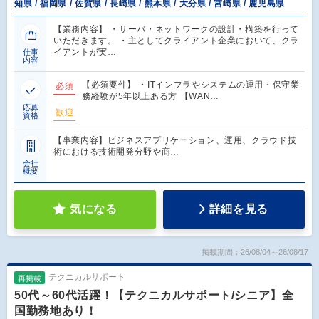
知県 / 福岡県 / 佐賀県 / 長崎県 / 熊本県 / 大分県 / 宮崎県 / 鹿児島県
【業務内容】 ・サーバ・ネットワークの設計・構築を行って
いただきます。 ・主としてクライアント企業において、クラ
イアントが実…
仕事
内容
【必須要件】 ・ITインフラやシステムの運用・保守業
必須
務経験が5年以上ある方 【WAN…
応募
歓迎
資格
【事業内容】ビジネスアプリケーション、運用、クラウド技
術における技術開発分野や商…
会社
概要
気になる
詳細を見る
掲載期間：26/08/04～26/08/17
テクニカルサポート
再掲載
50代～60代活躍！【テクニカルサポート/シニア】全
国勤務地あり！