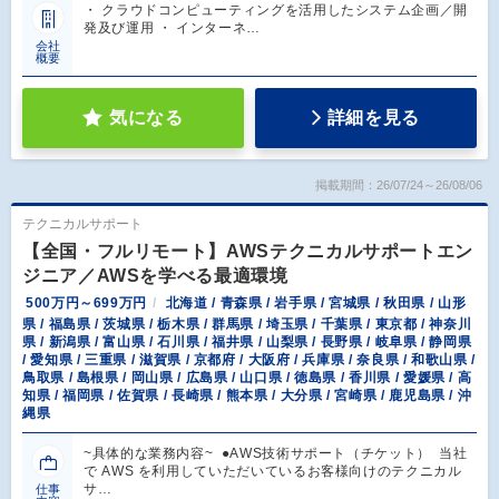
・ クラウドコンピューティングを活用したシステム企画／開
発及び運用 ・ インターネ…
会社
概要
気になる
詳細を見る
掲載期間：26/07/24～26/08/06
テクニカルサポート
【全国・フルリモート】AWSテクニカルサポートエン
ジニア／AWSを学べる最適環境
500万円～699万円
北海道 / 青森県 / 岩手県 / 宮城県 / 秋田県 / 山形
県 / 福島県 / 茨城県 / 栃木県 / 群馬県 / 埼玉県 / 千葉県 / 東京都 / 神奈川
県 / 新潟県 / 富山県 / 石川県 / 福井県 / 山梨県 / 長野県 / 岐阜県 / 静岡県
/ 愛知県 / 三重県 / 滋賀県 / 京都府 / 大阪府 / 兵庫県 / 奈良県 / 和歌山県 /
鳥取県 / 島根県 / 岡山県 / 広島県 / 山口県 / 徳島県 / 香川県 / 愛媛県 / 高
知県 / 福岡県 / 佐賀県 / 長崎県 / 熊本県 / 大分県 / 宮崎県 / 鹿児島県 / 沖
縄県
~具体的な業務内容~ ●AWS技術サポート（チケット） 当社
で AWS を利用していただいているお客様向けのテクニカル
サ…
仕事