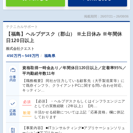
掲載期間：26/07/21～26/08/06
テクニカルサポート
【福島】ヘルプデスク（郡山） ※土日休み ※年間休
日120日以上
株式会社クエスト
450万円～549万円
福島県
資格取得一時金あり／年間休日120日以上／定着率95%／
平均勤続年数11年
仕事
内容
【職務概要】 同社が注力している顧客先（大手製造業等）に
て既存インフラ、クライアントPCに関する問い合わせ対応、
キッティン…
【必須】 ・ヘルプデスクもしくはインフラエンジニア
必須
としての実務経験（2年以上） 【尚…
応募
※活かせる経験については上記「応募資格」欄に併記
歓迎
資格
しております
【事業内容】 ■ITコンサルティング■アプリケーションソリュ
ーション■アプリケーシ…