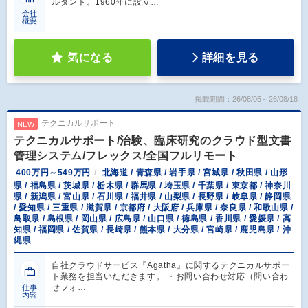
ルタント。1960年に設立…
会社
概要
気になる
詳細を見る
掲載期間：26/08/05～26/08/18
テクニカルサポート
NEW
テクニカルサポート/治験、臨床研究のクラウド型文書
管理システム/フレックス/全国フルリモート
400万円～549万円
北海道 / 青森県 / 岩手県 / 宮城県 / 秋田県 / 山形
県 / 福島県 / 茨城県 / 栃木県 / 群馬県 / 埼玉県 / 千葉県 / 東京都 / 神奈川
県 / 新潟県 / 富山県 / 石川県 / 福井県 / 山梨県 / 長野県 / 岐阜県 / 静岡県
/ 愛知県 / 三重県 / 滋賀県 / 京都府 / 大阪府 / 兵庫県 / 奈良県 / 和歌山県 /
鳥取県 / 島根県 / 岡山県 / 広島県 / 山口県 / 徳島県 / 香川県 / 愛媛県 / 高
知県 / 福岡県 / 佐賀県 / 長崎県 / 熊本県 / 大分県 / 宮崎県 / 鹿児島県 / 沖
縄県
自社クラウドサービス『Agatha』に関するテクニカルサポー
ト業務を担当いただきます。 ・お問い合わせ対応（問い合わ
せフォ…
仕事
内容