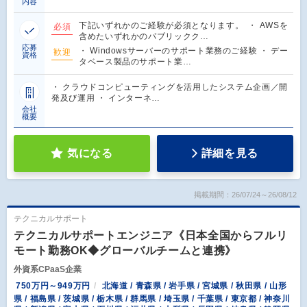
内容
下記いずれかのご経験が必須となります。 ・ AWSを
必須
含めたいずれかのパブリックク…
応募
・ Windowsサーバーのサポート業務のご経験 ・ デー
歓迎
資格
タベース製品のサポート業…
・ クラウドコンピューティングを活用したシステム企画／開
発及び運用 ・ インターネ…
会社
概要
気になる
詳細を見る
掲載期間：26/07/24～26/08/12
テクニカルサポート
テクニカルサポートエンジニア《日本全国からフルリ
モート勤務OK◆グローバルチームと連携》
外資系CPaaS企業
750万円～949万円
北海道 / 青森県 / 岩手県 / 宮城県 / 秋田県 / 山形
県 / 福島県 / 茨城県 / 栃木県 / 群馬県 / 埼玉県 / 千葉県 / 東京都 / 神奈川