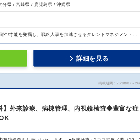
 大分県 / 宮崎県 / 鹿児島県 / 沖縄県
個性/才能を発掘し、戦略人事を加速させるタレントマネジメント…
詳細を見る
掲載期間：26/08/07～26/
科】外来診療、病棟管理、内視鏡検査◆豊富な症
OK
内視鏡検査をお願いいたします。 ■外来診療：2コマ程度／週（20～