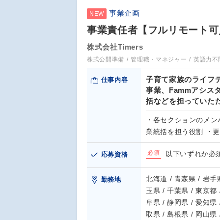
事業企画
NEW
事業責任者【フルリモート可
株式会社Timers
株式公開準備
管理職・マネジャー
英語力不
子育て家族のライフデ
仕事内容
事業、Fammアシス
括などを担っていた
・各セクションのメンバ
業統括を担う役割 ・
必須
以下いずれか必須
応募資格
北海道 / 青森県 / 岩手県
勤務地
玉県 / 千葉県 / 東京都 
阜県 / 静岡県 / 愛知県 
取県 / 島根県 / 岡山県 