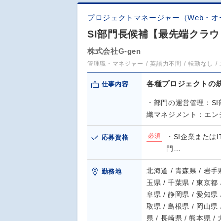
プロジェクトマネージャー（Web・オ
SI部門長候補【最先端クラ
株式会社G-gen
管理職・マネジャー
英語力不問
転勤なし
各種プロジェクトの
仕事内容
・部門の運営管理：SI
織マネジメント：エン
必須
・SI企業または
応募資格
門…
北海道 / 青森県 / 岩手県
勤務地
玉県 / 千葉県 / 東京都 
阜県 / 静岡県 / 愛知県 
取県 / 島根県 / 岡山県 
県 / 長崎県 / 熊本県 /