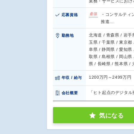
業務・サービスにおけ
必須
・コンサルティ
応募資格
推進…
北海道 / 青森県 / 岩手県
勤務地
玉県 / 千葉県 / 東京都 
阜県 / 静岡県 / 愛知県 
取県 / 島根県 / 岡山県 
県 / 長崎県 / 熊本県 /
1200万円～2499万円
年収 / 給与
「ヒト起点のデジタル
会社概要
気になる