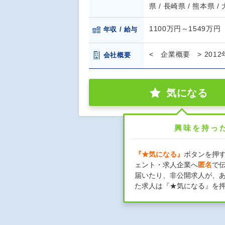
県 / 長崎県 / 熊本県 /
1100万円～1549万円
年収 / 給与
< 企業概要 > 20
会社概要
気になる
興味を持っ
『★気になる』
ボタンを押
ェント・求人企業へ
匿名
で
届いたり、非公開求人が、
た求人は『★気になる』を