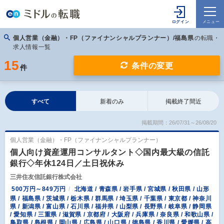
個人営業（金融）・FP（ファイナンシャルプランナー）/福島県
の転職・
求人情報一覧
15
条件の変更
件
すべて
新着のみ
掲載終了間近
掲載期間：26/07/31～26/08/20
個人営業（金融）・FP（ファイナンシャルプランナー）
個人向け資産運用コンサルタント◇国内最大級の信託
銀行◇年休124日／土日祝休み
三井住友信託銀行株式会社
500万円～849万円
北海道 / 青森県 / 岩手県 / 宮城県 / 秋田県 / 山形
県 / 福島県 / 茨城県 / 栃木県 / 群馬県 / 埼玉県 / 千葉県 / 東京都 / 神奈川
県 / 新潟県 / 富山県 / 石川県 / 福井県 / 山梨県 / 長野県 / 岐阜県 / 静岡県
/ 愛知県 / 三重県 / 滋賀県 / 京都府 / 大阪府 / 兵庫県 / 奈良県 / 和歌山県 /
鳥取県 / 島根県 / 岡山県 / 広島県 / 山口県 / 徳島県 / 香川県 / 愛媛県 / 高