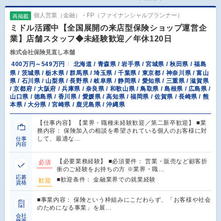
個人営業（金融）・FP（ファイナンシャルプランナー）
再掲載
ミドル活躍中【全国展開の来店型保険ショップ運営企
業】店舗スタッフ◆未経験歓迎／年休120日
株式会社保険見直し本舗
400万円～549万円
北海道 / 青森県 / 岩手県 / 宮城県 / 秋田県 / 福島
県 / 茨城県 / 栃木県 / 群馬県 / 埼玉県 / 千葉県 / 東京都 / 神奈川県 / 富山
県 / 石川県 / 山梨県 / 長野県 / 岐阜県 / 静岡県 / 愛知県 / 三重県 / 滋賀県
/ 京都府 / 大阪府 / 兵庫県 / 奈良県 / 和歌山県 / 鳥取県 / 島根県 / 広島県 /
山口県 / 徳島県 / 香川県 / 愛媛県 / 高知県 / 福岡県 / 佐賀県 / 長崎県 / 熊
本県 / 大分県 / 宮崎県 / 鹿児島県 / 沖縄県
【仕事内容】 【業界・職種未経験歓迎／第二新卒歓迎】 ■業
務内容： 保険加入の相談を希望されている個人のお客様に対
して、最適な…
仕事
内容
【必要業務経験】 ■必須要件： 営業・販売など顧客折
必須
衝のご経験をお持ちの方 ※業界・職…
応募
■歓迎条件： 金融業界での就業経験
歓迎
資格
■事業内容： 保険という枠組みにこだわらず、「お客様や社会
のためになる事業」を展…
会社
概要