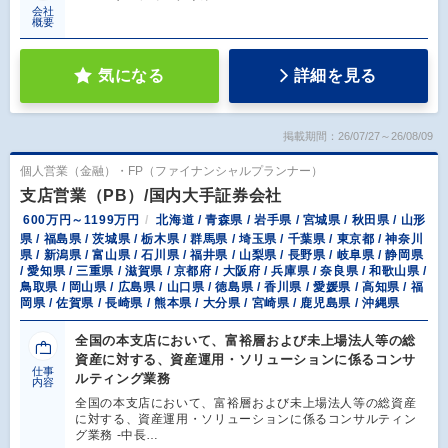
会社
概要
気になる
詳細を見る
掲載期間：26/07/27～26/08/09
個人営業（金融）・FP（ファイナンシャルプランナー）
支店営業（PB）/国内大手証券会社
600万円～1199万円
北海道 / 青森県 / 岩手県 / 宮城県 / 秋田県 / 山形
県 / 福島県 / 茨城県 / 栃木県 / 群馬県 / 埼玉県 / 千葉県 / 東京都 / 神奈川
県 / 新潟県 / 富山県 / 石川県 / 福井県 / 山梨県 / 長野県 / 岐阜県 / 静岡県
/ 愛知県 / 三重県 / 滋賀県 / 京都府 / 大阪府 / 兵庫県 / 奈良県 / 和歌山県 /
鳥取県 / 岡山県 / 広島県 / 山口県 / 徳島県 / 香川県 / 愛媛県 / 高知県 / 福
岡県 / 佐賀県 / 長崎県 / 熊本県 / 大分県 / 宮崎県 / 鹿児島県 / 沖縄県
全国の本支店において、富裕層および未上場法人等の総
資産に対する、資産運用・ソリューションに係るコンサ
仕事
ルティング業務
内容
全国の本支店において、富裕層および未上場法人等の総資産
に対する、資産運用・ソリューションに係るコンサルティン
グ業務 -中長…