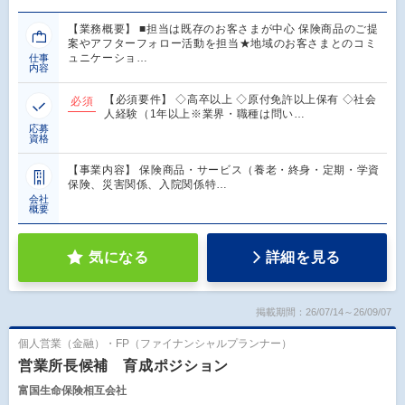
【業務概要】 ■担当は既存のお客さまが中心 保険商品のご提
案やアフターフォロー活動を担当★地域のお客さまとのコミ
ュニケーショ…
仕事
内容
【必須要件】 ◇高卒以上 ◇原付免許以上保有 ◇社会
必須
人経験（1年以上※業界・職種は問い…
応募
資格
【事業内容】 保険商品・サービス（養老・終身・定期・学資
保険、災害関係、入院関係特…
会社
概要
気になる
詳細を見る
掲載期間：26/07/14～26/09/07
個人営業（金融）・FP（ファイナンシャルプランナー）
営業所長候補 育成ポジション
富国生命保険相互会社