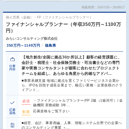
掲載期間：26/07/28～26/08/17
個人営業（金融）・FP（ファイナンシャルプランナー）
ファイナンシャルプランナー（年収350万円～1100万
円）
みらいコンサルティング株式会社
350万円～1149万円
福島県
【地方創生/全国に拠点30か所以上】顧客の経営課題に、
会計士・税理士・社会保険労務士・司法書士などの専門
仕事
家や実務コンサルタントが顧客に合わせたプロジェクト
内容
チームを結成し、あらゆる角度から的確なアドバ…
■事業承継支援 地域に拠点を置くファミリービジネス企業か
ら、IPOを目指す成長企業まで、幅広い業種・企業規模のクラ
イアント…
・ファイナンシャルプランナー/FP 2級（1級尚可）/ 金
必須
融機関 実務経験 3年…
応募
応募資格をご覧下さい
歓迎
資格
■経営、会計、事業再編、人事、情報システム分野での企業へ
のコンサルティング事業 ＜…