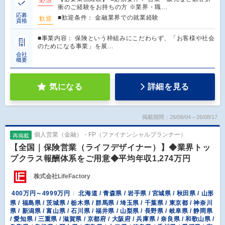
衝のご経験をお持ちの方 ※業界・職…
応募
■歓迎条件： 金融業界での就業経験
歓迎
資格
■事業内容： 保険という枠組みにこだわらず、「お客様や社会
のためになる事業」を展…
会社
概要
気になる
詳細を見る
掲載期間：26/08/04～26/08/17
個人営業（金融）・FP（ファイナンシャルプランナー）
再掲載
【全国｜保険営業（ライフデザイナー）】◆業界トッ
プクラス報酬体系をご用意◆平均年収1,274万円
株式会社LifeFactory
400万円～4999万円
北海道 / 青森県 / 岩手県 / 宮城県 / 秋田県 / 山形
県 / 福島県 / 茨城県 / 栃木県 / 群馬県 / 埼玉県 / 千葉県 / 東京都 / 神奈川
県 / 新潟県 / 富山県 / 石川県 / 福井県 / 山梨県 / 長野県 / 岐阜県 / 静岡県
/ 愛知県 / 三重県 / 滋賀県 / 京都府 / 大阪府 / 兵庫県 / 奈良県 / 和歌山県 /