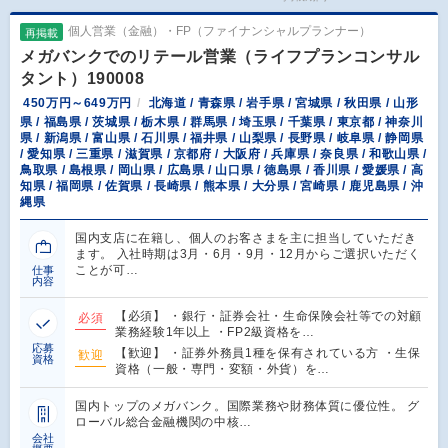
個人営業（金融）・FP（ファイナンシャルプランナー）
再掲載
メガバンクでのリテール営業（ライフプランコンサル
タント）190008
450万円～649万円
北海道 / 青森県 / 岩手県 / 宮城県 / 秋田県 / 山形
県 / 福島県 / 茨城県 / 栃木県 / 群馬県 / 埼玉県 / 千葉県 / 東京都 / 神奈川
県 / 新潟県 / 富山県 / 石川県 / 福井県 / 山梨県 / 長野県 / 岐阜県 / 静岡県
/ 愛知県 / 三重県 / 滋賀県 / 京都府 / 大阪府 / 兵庫県 / 奈良県 / 和歌山県 /
鳥取県 / 島根県 / 岡山県 / 広島県 / 山口県 / 徳島県 / 香川県 / 愛媛県 / 高
知県 / 福岡県 / 佐賀県 / 長崎県 / 熊本県 / 大分県 / 宮崎県 / 鹿児島県 / 沖
縄県
国内支店に在籍し、個人のお客さまを主に担当していただき
ます。 入社時期は3月・6月・9月・12月からご選択いただく
ことが可…
仕事
内容
【必須】 ・銀行・証券会社・生命保険会社等での対顧
必須
業務経験1年以上 ・FP2級資格を…
応募
【歓迎】 ・証券外務員1種を保有されている方 ・生保
歓迎
資格
資格（一般・専門・変額・外貨）を…
国内トップのメガバンク。国際業務や財務体質に優位性。 グ
ローバル総合金融機関の中核…
会社