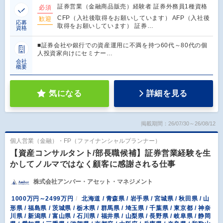
証券営業（金融商品販売）経験者 証券外務員1種資格
必須
CFP（入社後取得をお願いしています） AFP（入社後
歓迎
応募
取得をお願いしています） 証券…
資格
■証券会社や銀行での資産運用に不満を持つ60代～80代の個
人投資家向けにセミナー…
会社
概要
気になる
詳細を見る
掲載期間：26/07/30～26/08/12
個人営業（金融）・FP（ファイナンシャルプランナー）
【資産コンサルタント/部長職候補】証券営業経験を生
かしてノルマではなく顧客に感謝される仕事
株式会社アンバー・アセット・マネジメント
1000万円～2499万円
北海道 / 青森県 / 岩手県 / 宮城県 / 秋田県 / 山
形県 / 福島県 / 茨城県 / 栃木県 / 群馬県 / 埼玉県 / 千葉県 / 東京都 / 神奈
川県 / 新潟県 / 富山県 / 石川県 / 福井県 / 山梨県 / 長野県 / 岐阜県 / 静岡