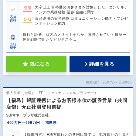
大卒以上 富裕層のお客さまを対象とした、コンサルテ
必須
ィングの業務経験 証券/金融に関す…
応募
資産運用の実務経験 コミュニケーション能力・プレゼ
歓迎
資格
ンテーション能力
銀行と証券、双方のメリットを活かし連携させていく銀証一
体化戦略で新たなビジネスを…
会社
概要
気になる
詳細を見る
掲載期間：26/07/27～26/08/16
個人営業（金融）・FP（ファイナンシャルプランナー）
【福島】銀証連携によるお客様本位の証券営業（共同
店舗）★正社員登用前提
SBIマネープラザ株式会社
400万円～699万円
福島県
【職務内容】 ■地方銀行との共同店舗では、地方銀行の行員と