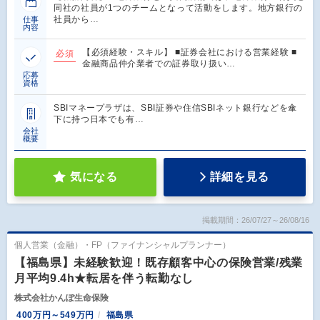
同社の社員が1つのチームとなって活動をします。地方銀行の
社員から…
仕事
内容
【必須経験・スキル】 ■証券会社における営業経験 ■
必須
金融商品仲介業者での証券取り扱い…
応募
資格
SBIマネープラザは、SBI証券や住信SBIネット銀行などを傘
下に持つ日本でも有…
会社
概要
気になる
詳細を見る
掲載期間：26/07/27～26/08/16
個人営業（金融）・FP（ファイナンシャルプランナー）
【福島県】未経験歓迎！既存顧客中心の保険営業/残業
月平均9.4h★転居を伴う転勤なし
株式会社かんぽ生命保険
400万円～549万円
福島県