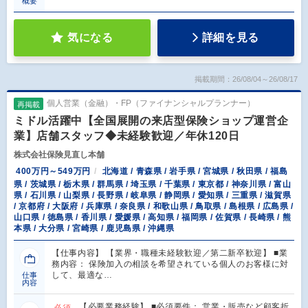
概要
気になる
詳細を見る
掲載期間：26/08/04～26/08/17
個人営業（金融）・FP（ファイナンシャルプランナー）
再掲載
ミドル活躍中【全国展開の来店型保険ショップ運営企
業】店舗スタッフ◆未経験歓迎／年休120日
株式会社保険見直し本舗
400万円～549万円
北海道 / 青森県 / 岩手県 / 宮城県 / 秋田県 / 福島
県 / 茨城県 / 栃木県 / 群馬県 / 埼玉県 / 千葉県 / 東京都 / 神奈川県 / 富山
県 / 石川県 / 山梨県 / 長野県 / 岐阜県 / 静岡県 / 愛知県 / 三重県 / 滋賀県
/ 京都府 / 大阪府 / 兵庫県 / 奈良県 / 和歌山県 / 鳥取県 / 島根県 / 広島県 /
山口県 / 徳島県 / 香川県 / 愛媛県 / 高知県 / 福岡県 / 佐賀県 / 長崎県 / 熊
本県 / 大分県 / 宮崎県 / 鹿児島県 / 沖縄県
【仕事内容】 【業界・職種未経験歓迎／第二新卒歓迎】 ■業
務内容： 保険加入の相談を希望されている個人のお客様に対
して、最適な…
仕事
内容
【必要業務経験】 ■必須要件： 営業・販売など顧客折
必須