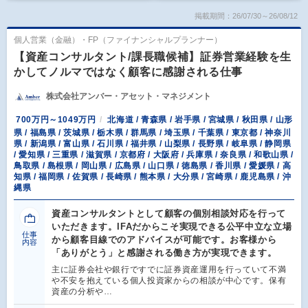
掲載期間：26/07/30～26/08/12
個人営業（金融）・FP（ファイナンシャルプランナー）
【資産コンサルタント/課長職候補】証券営業経験を生
かしてノルマではなく顧客に感謝される仕事
株式会社アンバー・アセット・マネジメント
700万円～1049万円
北海道 / 青森県 / 岩手県 / 宮城県 / 秋田県 / 山形
県 / 福島県 / 茨城県 / 栃木県 / 群馬県 / 埼玉県 / 千葉県 / 東京都 / 神奈川
県 / 新潟県 / 富山県 / 石川県 / 福井県 / 山梨県 / 長野県 / 岐阜県 / 静岡県
/ 愛知県 / 三重県 / 滋賀県 / 京都府 / 大阪府 / 兵庫県 / 奈良県 / 和歌山県 /
鳥取県 / 島根県 / 岡山県 / 広島県 / 山口県 / 徳島県 / 香川県 / 愛媛県 / 高
知県 / 福岡県 / 佐賀県 / 長崎県 / 熊本県 / 大分県 / 宮崎県 / 鹿児島県 / 沖
縄県
資産コンサルタントとして顧客の個別相談対応を行って
いただきます。IFAだからこそ実現できる公平中立な立場
仕事
から顧客目線でのアドバイスが可能です。お客様から
内容
「ありがとう」と感謝される働き方が実現できます。
主に証券会社や銀行ですでに証券資産運用を行っていて不満
や不安を抱えている個人投資家からの相談が中心です。保有
資産の分析や…