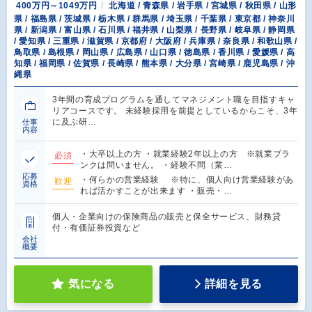
400万円～1049万円
北海道 / 青森県 / 岩手県 / 宮城県 / 秋田県 / 山形
県 / 福島県 / 茨城県 / 栃木県 / 群馬県 / 埼玉県 / 千葉県 / 東京都 / 神奈川
県 / 新潟県 / 富山県 / 石川県 / 福井県 / 山梨県 / 長野県 / 岐阜県 / 静岡県
/ 愛知県 / 三重県 / 滋賀県 / 京都府 / 大阪府 / 兵庫県 / 奈良県 / 和歌山県 /
鳥取県 / 島根県 / 岡山県 / 広島県 / 山口県 / 徳島県 / 香川県 / 愛媛県 / 高
知県 / 福岡県 / 佐賀県 / 長崎県 / 熊本県 / 大分県 / 宮崎県 / 鹿児島県 / 沖
縄県
3年間の育成プログラムを通してマネジメント職を目指すキャ
リアコースです。 未経験採用を前提としているからこそ、3年
に及ぶ研…
仕事
内容
・大卒以上の方 ・就業経験2年以上の方 ※就業ブラ
必須
ンクは問いません。 ・経験不問（業…
応募
・何らかの営業経験 ※特に、個人向け営業経験があ
歓迎
資格
れば活かすことが出来ます ・販売・…
個人・企業向けの保険商品の販売と保全サービス、財務貸
付・有価証券投資など
会社
概要
気になる
詳細を見る