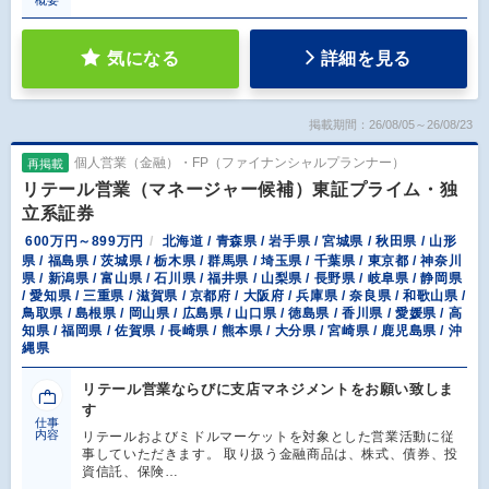
気になる
詳細を見る
掲載期間：26/08/05～26/08/23
個人営業（金融）・FP（ファイナンシャルプランナー）
再掲載
リテール営業（マネージャー候補）東証プライム・独
立系証券
600万円～899万円
北海道 / 青森県 / 岩手県 / 宮城県 / 秋田県 / 山形
県 / 福島県 / 茨城県 / 栃木県 / 群馬県 / 埼玉県 / 千葉県 / 東京都 / 神奈川
県 / 新潟県 / 富山県 / 石川県 / 福井県 / 山梨県 / 長野県 / 岐阜県 / 静岡県
/ 愛知県 / 三重県 / 滋賀県 / 京都府 / 大阪府 / 兵庫県 / 奈良県 / 和歌山県 /
鳥取県 / 島根県 / 岡山県 / 広島県 / 山口県 / 徳島県 / 香川県 / 愛媛県 / 高
知県 / 福岡県 / 佐賀県 / 長崎県 / 熊本県 / 大分県 / 宮崎県 / 鹿児島県 / 沖
縄県
リテール営業ならびに支店マネジメントをお願い致しま
す
仕事
内容
リテールおよびミドルマーケットを対象とした営業活動に従
事していただきます。 取り扱う金融商品は、株式、債券、投
資信託、保険…