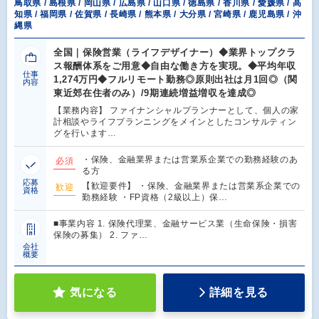
鳥取県 / 島根県 / 岡山県 / 広島県 / 山口県 / 徳島県 / 香川県 / 愛媛県 / 高
知県 / 福岡県 / 佐賀県 / 長崎県 / 熊本県 / 大分県 / 宮崎県 / 鹿児島県 / 沖
縄県
全国｜保険営業（ライフデザイナー）◆業界トップクラ
ス報酬体系をご用意◆自由な働き方を実現。◆平均年収
仕事
1,274万円◆フルリモート勤務◎原則出社は月1回◎（関
内容
東近郊在住者のみ）/9期連続増益増収を達成◎
【業務内容】 ファイナンシャルプランナーとして、個人の家
計相談やライフプランニングをメインとしたコンサルティン
グを行います…
・保険、金融業界または営業系企業での勤務経験のあ
必須
る方
応募
【歓迎要件】 ・保険、金融業界または営業系企業での
歓迎
資格
勤務経験 ・FP資格（2級以上）保…
■事業内容 1. 保険代理業、金融サービス業（生命保険・損害
保険の募集） 2. ファ…
会社
概要
気になる
詳細を見る