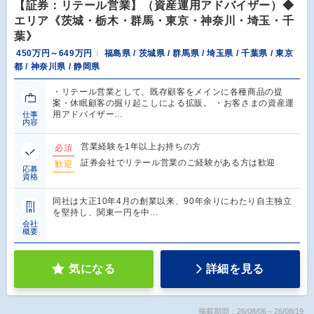
【証券：リテール営業】（資産運用アドバイザー）◆
エリア《茨城・栃木・群馬・東京・神奈川・埼玉・千
葉》
450万円～649万円
福島県 / 茨城県 / 群馬県 / 埼玉県 / 千葉県 / 東京
都 / 神奈川県 / 静岡県
・リテール営業として、既存顧客をメインに各種商品の提
案・休眠顧客の掘り起こしによる拡販。 ・お客さまの資産運
用アドバイザー…
仕事
内容
営業経験を1年以上お持ちの方
必須
証券会社でリテール営業のご経験がある方は歓迎
歓迎
応募
資格
同社は大正10年4月の創業以来、90年余りにわたり自主独立
を堅持し、関東一円を中…
会社
概要
気になる
詳細を見る
掲載期間：26/08/06～26/08/19