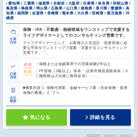
/ 愛知県 / 三重県 / 滋賀県 / 京都府 / 大阪府 / 兵庫県 / 奈良県 / 和歌山県 /
鳥取県 / 島根県 / 岡山県 / 広島県 / 山口県 / 徳島県 / 香川県 / 愛媛県 / 高
知県 / 福岡県 / 佐賀県 / 長崎県 / 熊本県 / 大分県 / 宮崎県 / 鹿児島県 / 沖
縄県
保険・IFA・不動産・相続領域をワンストップで支援する
ライフデザイナーとしてのコンサルティング営業です。
仕事
内容
ライフデザイナーとして、お客様の人生設計・資産形成に必
要な手段をワンストップで提案・支援するコンサルティング
営業です。 “…
・保険または金融業界での営業経験2年以上
必須
・FP資格（2級以上）保有 ・証券外務員資格保有（※
歓迎
応募
二種資格は入社後に取得必須） ・…
資格
■事業内容 1. 保険代理業、金融サービス業（生命保険・損害
保険の募集） 2. ファ…
会社
概要
気になる
詳細を見る
掲載期間：26/08/04～26/08/17