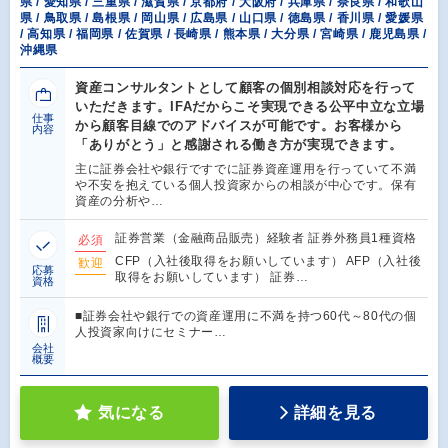
県 / 愛知県 / 三重県 / 滋賀県 / 京都府 / 大阪府 / 兵庫県 / 奈良県 / 和歌山
県 / 鳥取県 / 島根県 / 岡山県 / 広島県 / 山口県 / 徳島県 / 香川県 / 愛媛県
/ 高知県 / 福岡県 / 佐賀県 / 長崎県 / 熊本県 / 大分県 / 宮崎県 / 鹿児島県 /
沖縄県
資産コンサルタントとして顧客の個別相談対応を行って
いただきます。IFAだからこそ実現できる公平中立な立場
仕事
から顧客目線でのアドバイスが可能です。お客様から
内容
「ありがとう」と感謝される働き方が実現できます。
主に証券会社や銀行ですでに証券資産運用を行っていて不満
や不安を抱えている個人投資家からの相談が中心です。保有
資産の分析や…
証券営業（金融商品販売）経験者 証券外務員1種資格
必須
CFP（入社後取得をお願いしています） AFP（入社後
歓迎
応募
取得をお願いしています） 証券…
資格
■証券会社や銀行での資産運用に不満を持つ60代～80代の個
人投資家向けにセミナー…
会社
概要
気になる
詳細を見る