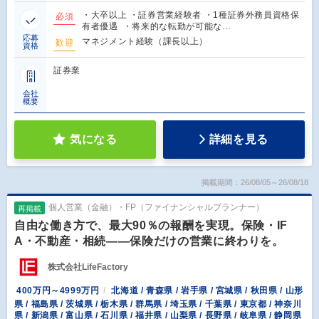
・大卒以上 ・証券営業経験者 ・1種証券外務員資格保
必須
有者優遇 ・将来的な転勤が可能な…
応募
マネジメント経験（課長以上）
歓迎
資格
証券業
会社
概要
気になる
詳細を見る
掲載期間：26/08/05～26/08/18
個人営業（金融）・FP（ファイナンシャルプランナー）
再掲載
自由な働き方で、最大90％の報酬を実現。保険・IF
A・不動産・相続――保険だけの営業に終わりを。
株式会社LifeFactory
400万円～4999万円
北海道 / 青森県 / 岩手県 / 宮城県 / 秋田県 / 山形
県 / 福島県 / 茨城県 / 栃木県 / 群馬県 / 埼玉県 / 千葉県 / 東京都 / 神奈川
県 / 新潟県 / 富山県 / 石川県 / 福井県 / 山梨県 / 長野県 / 岐阜県 / 静岡県