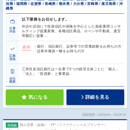
知県 / 福岡県 / 佐賀県 / 長崎県 / 熊本県 / 大分県 / 宮崎県 / 鹿児島県 / 沖
縄県
以下業務をお任せします。
外訪や店頭にて投資信託や保険を中心とした資産運用コンサ
仕事
ルティング提案業務、各種信託商品、ローンや不動産、遺言
内容
等幅広い提案…
・銀行、信託銀行、証券等での営業経験をお持ちの方
必須
・証券外務員一種をお持ちの方
応募
資格
三井住友信託銀行は一企業で3つの経済主体ごとに「個人」
「法人」「投資家」と事業組…
会社
概要
気になる
詳細を見る
掲載期間：26/08/06～26/08/19
個人営業（金融）・FP（ファイナンシャルプランナー）
再掲載