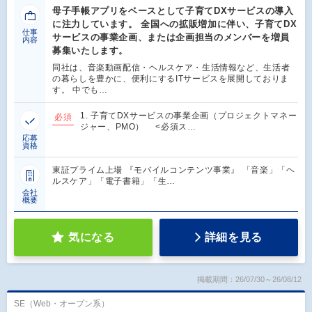
母子手帳アプリをベースとして子育てDXサービスの導入
に注力しています。 全国への拡販増加に伴い、子育てDX
仕事
サービスの事業企画、または企画担当のメンバーを増員
内容
募集いたします。
同社は、音楽動画配信・ヘルスケア・生活情報など、生活者
の暮らしを豊かに、便利にするITサービスを展開しておりま
す。 中でも…
1. 子育てDXサービスの事業企画（プロジェクトマネー
必須
ジャー、PMO） <必須ス…
応募
資格
東証プライム上場 『モバイルコンテンツ事業』 「音楽」「ヘ
ルスケア」「電子書籍」「生…
会社
概要
気になる
詳細を見る
掲載期間：26/07/30～26/08/12
SE（Web・オープン系）