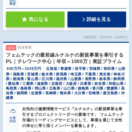
会社
概要
気になる
詳細を見る
掲載期間：26/08/04～26/08/31
新規事業
NEW
フェムテックの最前線ルナルナの新規事業を牽引する
PL｜テレワーク中心｜年収～1000万｜東証プライム
600万円～1049万円
北海道 / 青森県 / 岩手県 / 宮城県 / 秋田県 / 山形
県 / 福島県 / 茨城県 / 栃木県 / 群馬県 / 埼玉県 / 千葉県 / 東京都 / 神奈川
県 / 新潟県 / 富山県 / 石川県 / 福井県 / 山梨県 / 長野県 / 岐阜県 / 静岡県
/ 愛知県 / 三重県 / 滋賀県 / 京都府 / 大阪府 / 兵庫県 / 奈良県 / 和歌山県 /
鳥取県 / 島根県 / 岡山県 / 広島県 / 山口県 / 徳島県 / 香川県 / 愛媛県 / 高
知県 / 福岡県 / 佐賀県 / 長崎県 / 熊本県 / 大分県 / 宮崎県 / 鹿児島県 / 沖
縄県
女性向け健康情報サービス『ルナルナ』の新規事業を牽
引するプロジェクトリーダーの募集です。 フェムテック
仕事
市場のリーディングサービスとして、事業を通じて女性
内容
の幸せに寄り添うメンバーを募集します。