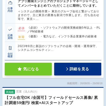
アプリ開発エンジニアのプロジェクトマネージャーとし
てメンバーをまとめていただくことに期待しています。
仕事
内容
＜システムの開発作業＞ 東京のグループ会社と繋がっており
ますので、主に東京の業務を新潟で作業します。 打ち合わせ
等で、東京～…
《必須》 ・ソフトウェアの開発実務経験5年以上 ・PL
必須
／PM経験者
応募
《優遇》 ・電力など、インフラ系企業案件の経験者
歓迎
資格
2023年9月に新設のソフトウェアの企画・開発・運用保守、
システムコンサルティン…
会社
概要
気になる
詳細を見る
掲載期間：26/08/05～26/08/18
営業（法人向け）
再掲載
【フル在宅OK /全国可】フィールドセールス募集/ 累
計調達59億円/ 検索×AIスタートアップ