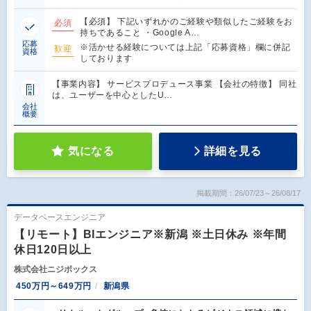
【必須】 下記いずれかのご経験や類似したご経験をお
必須
持ちであること ・Google A…
応募
※活かせる経験については上記「応募資格」欄に併記
歓迎
資格
しております
【事業内容】 サービスプロデュース事業 【会社の特徴】 同社
は、ユーザーを中心としたU…
会社
概要
気になる
詳細を見る
掲載期間：26/07/23～26/08/17
データベースエンジニア
【リモート】BIエンジニア※新潟 ※土日休み ※年間
休日120日以上
株式会社ニジボックス
450万円～649万円
新潟県