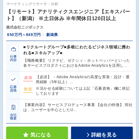
マーケティングリサーチ・分析
【リモート】アナリティクスエンジニア【エキスパー
ト】（新潟） ※土日休み ※年間休日120日以上
株式会社ニジボックス
650万円～849万円
新潟県
■リクルートグループ■多岐にわたるビジネス領域に携わ
れる■スキルアップ■
仕事
内容
【職務概要】 リクナビ、ゼクシィ・ホットペッパーといった
各サービスプロダクトにおけるAdobe Analyticsを活用し…
【必須】 ・Adobe Analyticsの高度な実装・設計・運
必須
用経験（5年以上）…
応募
※活かせる経験については上記「応募資格」欄に併記
歓迎
資格
しております
【事業内容】 サービスプロデュース事業 【会社の特徴】 同社
は、ユーザーを中心としたU…
会社
概要
気になる
詳細を見る