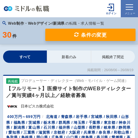
Web制作・Webデザイン/新潟県
の転職・求人情報一覧
30
条件の変更
件
すべて
新着のみ
掲載終了間近
掲載期間：26/08/06～26/08/19
プロデューサー・ディレクター（Web・モバイル・ゲーム関連）
再掲載
【フルリモート】医療サイト制作のWEBディレクター
／賞与実績4ヶ月以上／経験者募集
日本ビスカ株式会社
400万円～699万円
北海道 / 青森県 / 岩手県 / 宮城県 / 秋田県 / 山形
県 / 福島県 / 茨城県 / 栃木県 / 群馬県 / 埼玉県 / 千葉県 / 東京都 / 神奈川
県 / 新潟県 / 富山県 / 石川県 / 福井県 / 山梨県 / 長野県 / 岐阜県 / 静岡県
/ 愛知県 / 三重県 / 滋賀県 / 京都府 / 大阪府 / 兵庫県 / 奈良県 / 和歌山県 /
鳥取県 / 島根県 / 岡山県 / 広島県 / 山口県 / 徳島県 / 香川県 / 愛媛県 / 高