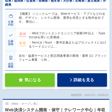
知県 / 福岡県 / 佐賀県 / 長崎県 / 熊本県 / 大分県 / 宮崎県 / 鹿児島県 / 沖
縄県
【概要】 ソニックムーブは、Webサービス・アプリなどの企
画、デザイン、システム開発、運用を得意とする制作会社で
す。 弊社に…
仕事
内容
・Webフロントエンドエンジニア経験3年以上 ・Type
必須
Scriptを用いた実務経…
応募
・Next.js / Nuxt ・要件定義またはプロジェクトにおけ
歓迎
資格
るリードエンジニ…
自社・協業サービスと受託関連事業の開発・運用 (1) プラット
フォーム事業 ・LIN…
会社
概要
気になる
詳細を見る
掲載期間：26/07/23～26/08/19
SE（Web・オープン系）
Web決済システム開発・保守｜テレワーク中心｜年収