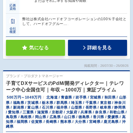
またはそれに準ずる知識や経験
応募
資格
弊社は株式会社ハードオフコーポレーションの100％子会社と
して、ハードオフグルー…
会社
概要
気になる
詳細を見る
掲載期間：26/07/30～26/08/26
ブランド・プロダクトマネージャー
子育てDXサービスのPdM/開発ディレクター｜テレワ
ーク中心全国住可｜年収～1000万｜東証プライム
500万円～1049万円
北海道 / 青森県 / 岩手県 / 宮城県 / 秋田県 / 山形
県 / 福島県 / 茨城県 / 栃木県 / 群馬県 / 埼玉県 / 千葉県 / 東京都 / 神奈川
県 / 新潟県 / 富山県 / 石川県 / 福井県 / 山梨県 / 長野県 / 岐阜県 / 静岡県
/ 愛知県 / 三重県 / 滋賀県 / 京都府 / 大阪府 / 兵庫県 / 奈良県 / 和歌山県 /
鳥取県 / 島根県 / 岡山県 / 広島県 / 山口県 / 徳島県 / 香川県 / 愛媛県 / 高
知県 / 福岡県 / 佐賀県 / 長崎県 / 熊本県 / 大分県 / 宮崎県 / 鹿児島県 / 沖
縄県