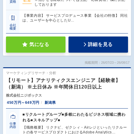
歓迎
資格
しております
【事業内容】 サービスプロデュース事業 【会社の特徴】 同社
は、ユーザーを中心としたU…
会社
概要
気になる
詳細を見る
掲載期間：26/07/23～26/08/17
マーケティングリサーチ・分析
【リモート】アナリティクスエンジニア【経験者】
（新潟） ※土日休み ※年間休日120日以上
株式会社ニジボックス
450万円～649万円
新潟県
■リクルートグループ■多岐にわたるビジネス領域に携わ
れる■スキルアップ■
仕事
内容
【職務概要】 リクナビ、ゼクシィ・Airレジといったリクルー
トの各サービスプロダクトにおけるAdobe Analytics…