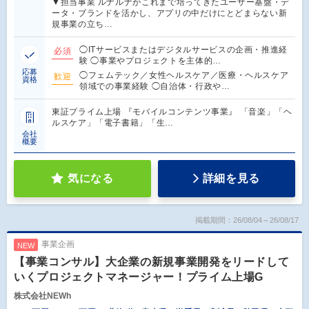
▼担当事業 ルナルナがこれまで培ってきたユーザー基盤・デ
ータ・ブランドを活かし、アプリの中だけにとどまらない新
規事業の立ち…
◯ITサービスまたはデジタルサービスの企画・推進経
必須
験 ◯事業やプロジェクトを主体的…
応募
◯フェムテック／女性ヘルスケア／医療・ヘルスケア
歓迎
資格
領域での事業経験 ◯自治体・行政や…
東証プライム上場 『モバイルコンテンツ事業』 「音楽」「ヘ
ルスケア」「電子書籍」「生…
会社
概要
気になる
詳細を見る
掲載期間：26/08/04～26/08/17
事業企画
NEW
【事業コンサル】大企業の新規事業開発をリードして
いくプロジェクトマネージャー！プライム上場G
株式会社NEWh