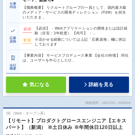
モート、副業可■
仕事
内容
【職務概要】 リクルートグループの一員として、国内最大級
のメディア・サービスの開発ディレクション（PdM）を担当
いただきま…
【必須】 ・Webアプリケーションの開発または設計経
必須
験（目安：3年程度） 【尚可】 ・…
応募
※活かせる経験については上記「応募資格」欄に併記
歓迎
資格
しております
【事業内容】 サービスプロデュース事業 【会社の特徴】 同社
は、ユーザーを中心としたU…
会社
概要
気になる
詳細を見る
掲載期間：26/07/29～26/08/24
SE（Web・オープン系）
【リモート】プロダクトグロースエンジニア【エキス
パート】（新潟） ※土日休み ※年間休日120日以上