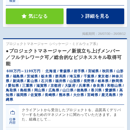
概要
気になる
詳細を見る
掲載期間：26/07/30～26/08/12
プロジェクトマネージャー（パッケージ・ミドルウェア系）
●プロジェクトマネージャー／新規立ち上げメンバー
／フルテレワーク可／総合的なビジネススキル取得可
能
600万円～1199万円
北海道 / 青森県 / 岩手県 / 宮城県 / 秋田県 / 山形
県 / 福島県 / 茨城県 / 栃木県 / 群馬県 / 埼玉県 / 千葉県 / 東京都 / 神奈川
県 / 新潟県 / 富山県 / 石川県 / 福井県 / 山梨県 / 長野県 / 岐阜県 / 静岡県
/ 愛知県 / 三重県 / 滋賀県 / 京都府 / 大阪府 / 兵庫県 / 奈良県 / 和歌山県 /
鳥取県 / 島根県 / 岡山県 / 広島県 / 山口県 / 徳島県 / 香川県 / 愛媛県 / 高
知県 / 福岡県 / 佐賀県 / 長崎県 / 熊本県 / 大分県 / 宮崎県 / 鹿児島県 / 沖
縄県
クライアントから受注したプロジェクトを、品質高くデリバ
リ―するためのマネジメントに関わっていただきます。ま
た、組織として…
仕事
内容