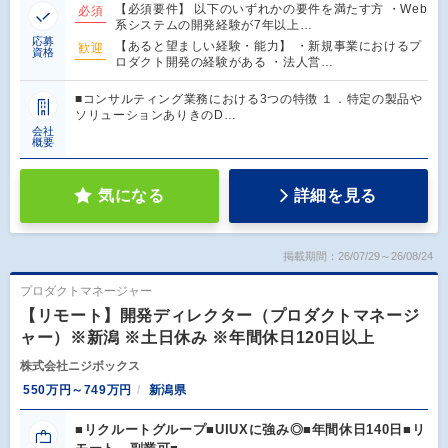
【必須要件】 以下のいずれかの要件を満たす方 ・Web
必須
系システムの開発経験が7年以上…
応募
【あると望ましい経験・能力】 ・新規事業におけるプ
歓迎
資格
ロダクト開発の経験がある ・法人営…
■コンサルティング業務における3つの特徴 １．特定の製品や
ソリューションありきのD…
会社
概要
気になる
詳細を見る
掲載期間：26/07/29～26/08/24
プロダクトマネージャー
【リモート】開発ディレクター（プロダクトマネージ
ャー）※新潟 ※土日休み ※年間休日120日以上
株式会社ニジボックス
550万円～749万円
新潟県
■リクルートグループ■UIUXに強み◎■年間休日140日■リ