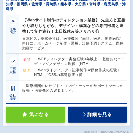
知県 / 福岡県 / 佐賀県 / 長崎県 / 熊本県 / 大分県 / 宮崎県 / 鹿児島県 / 沖
縄県
【Webサイト制作のディレクション業務】 先生方と直接
やり取りしながら、デザイン・構築などの専門部署と連
仕事
携して制作進行！土日祝休み等メリハリ◎
内容
日本ビスカ株式会社は、医療機関（歯科、医科、動物病院）
向けに、ホームページ制作・運用、診療予約システム、医療
動画サービス…
・WEBディレクター実務経験3年以上 ・基礎的なコー
必須
ディング／デザイン理解 （HTM…
応募
・Webライティング（記事制作や原稿作成の経験） ・
歓迎
資格
HTML／CSSの基礎修正（簡…
・医療機関のレセプト・コンピューターのサポートツールの
販売 ・医療機関のＷＥＢサイ…
会社
概要
気になる
詳細を見る
掲載期間：26/08/06～26/08/19