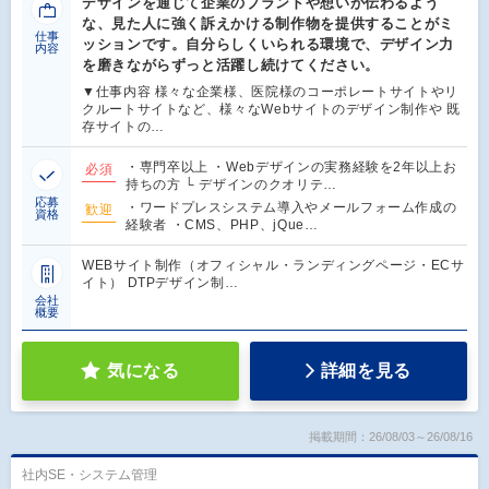
デザインを通じて企業のブランドや想いが伝わるよう
な、見た人に強く訴えかける制作物を提供することがミ
仕事
ッションです。自分らしくいられる環境で、デザイン力
内容
を磨きながらずっと活躍し続けてください。
▼仕事内容 様々な企業様、医院様のコーポレートサイトやリ
クルートサイトなど、様々なWebサイトのデザイン制作や 既
存サイトの…
・専門卒以上 ・Webデザインの実務経験を2年以上お
必須
持ちの方 └ デザインのクオリテ…
応募
・ワードプレスシステム導入やメールフォーム作成の
歓迎
資格
経験者 ・CMS、PHP、jQue…
WEBサイト制作（オフィシャル・ランディングページ・ECサ
イト） DTPデザイン制…
会社
概要
気になる
詳細を見る
掲載期間：26/08/03～26/08/16
社内SE・システム管理