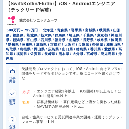
【Swift/Kotlin/Flutter】iOS・Androidエンジニア
（テックリード候補）
株式会社ソニックムーブ
500万円～799万円
北海道 / 青森県 / 岩手県 / 宮城県 / 秋田県 / 山形
県 / 福島県 / 茨城県 / 栃木県 / 群馬県 / 埼玉県 / 千葉県 / 東京都 / 神奈川
県 / 新潟県 / 富山県 / 石川県 / 福井県 / 山梨県 / 長野県 / 岐阜県 / 静岡県
/ 愛知県 / 三重県 / 滋賀県 / 京都府 / 大阪府 / 兵庫県 / 奈良県 / 和歌山県 /
鳥取県 / 島根県 / 岡山県 / 広島県 / 山口県 / 徳島県 / 香川県 / 愛媛県 / 高
知県 / 福岡県 / 佐賀県 / 長崎県 / 熊本県 / 大分県 / 宮崎県 / 鹿児島県 / 沖
縄県
受託開発プロジェクトにおいて、iOS・Android向けアプリの
開発をリードするポジションです。単にコードを書くだけで
な…
仕事
内容
・エンジニア経験3年以上 ・iOS開発1年以上もしくは
必須
Android開発1年以上 ・…
応募
・顧客折衝経験 ・要件定義など上流から携わった経験
歓迎
資格
・MVVMでの開発経験 ・Flut…
自社・協業サービスと受託関連事業の開発・運用 (1) プラット
フォーム事業 ・LIN…
会社