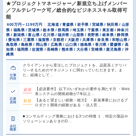
★プロジェクトマネージャー／新規立ち上げメンバー
／フルテレワーク可／総合的なビジネススキル取得可
能
600万円～1199万円
北海道 / 青森県 / 岩手県 / 宮城県 / 秋田県 / 山形
県 / 福島県 / 茨城県 / 栃木県 / 群馬県 / 埼玉県 / 千葉県 / 東京都 / 神奈川
県 / 新潟県 / 富山県 / 石川県 / 福井県 / 山梨県 / 長野県 / 岐阜県 / 静岡県
/ 愛知県 / 三重県 / 滋賀県 / 京都府 / 大阪府 / 兵庫県 / 奈良県 / 和歌山県 /
鳥取県 / 島根県 / 岡山県 / 広島県 / 山口県 / 徳島県 / 香川県 / 愛媛県 / 高
知県 / 福岡県 / 佐賀県 / 長崎県 / 熊本県 / 大分県 / 宮崎県 / 鹿児島県 / 沖
縄県
クライアントから受注したプロジェクトを、品質高くデリバ
リ―するためのマネジメントに関わっていただきます。ま
た、組織として…
仕事
内容
【必須要件】 以下のいずれかの要件を満たす方 ・Web
必須
系システムの開発経験が7年以上…
応募
【あると望ましい経験・能力】 ・新規事業におけるプ
歓迎
資格
ロダクト開発の経験がある ・法人営…
■コンサルティング業務における3つの特徴 １．特定の製品や
ソリューションありきのD…
会社
概要