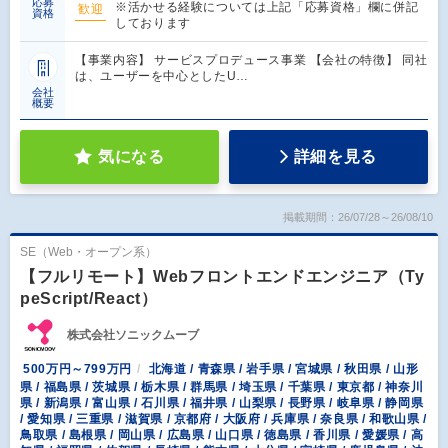
応募
※活かせる経験については上記「応募資格」欄に併記
歓迎
資格
しております
【事業内容】 サービスプロデュース事業 【会社の特徴】 同社
は、ユーザーを中心としたU…
会社
概要
気になる
詳細を見る
掲載期間：26/07/28～26/08/10
SE（Web・オープン系）
【フルリモート】Webフロントエンドエンジニア（Ty
peScript/React）
株式会社ソニックムーブ
500万円～799万円
北海道 / 青森県 / 岩手県 / 宮城県 / 秋田県 / 山形
県 / 福島県 / 茨城県 / 栃木県 / 群馬県 / 埼玉県 / 千葉県 / 東京都 / 神奈川
県 / 新潟県 / 富山県 / 石川県 / 福井県 / 山梨県 / 長野県 / 岐阜県 / 静岡県
/ 愛知県 / 三重県 / 滋賀県 / 京都府 / 大阪府 / 兵庫県 / 奈良県 / 和歌山県 /
鳥取県 / 島根県 / 岡山県 / 広島県 / 山口県 / 徳島県 / 香川県 / 愛媛県 / 高