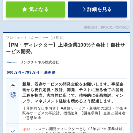
気になる
詳細を見る
掲載期間：26/07/31～26/08/13
プロジェクトマネージャー（汎用系）
【PM・ディレクター】上場企業100%子会社！自社サ
ービス開発。
リンクチャネル株式会社
600万円～799万円
新潟県
新規、既存サービスの開発全般をお願いします。事業企
画から要件定義・設計、開発、テストに至る全ての開発
仕事
工程を担当。志向性に応じて、積極的に企画検討、イン
内容
フラ、マネジメント経験も積めるよう配慮します。
【具体的な仕事内容】 ■新規サービス・新機能の設計・開発 ■
既存サービスの再設計、機能追加 【開発環境】 企画と開発者
で意思疎通…
システム開発ディレクターとして3年以上の実務経験、
必須