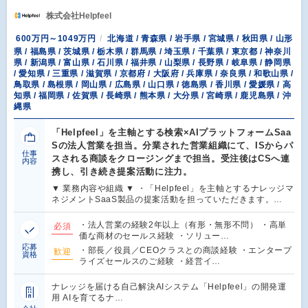
株式会社Helpfeel
600万円～1049万円
北海道 / 青森県 / 岩手県 / 宮城県 / 秋田県 / 山形
県 / 福島県 / 茨城県 / 栃木県 / 群馬県 / 埼玉県 / 千葉県 / 東京都 / 神奈川
県 / 新潟県 / 富山県 / 石川県 / 福井県 / 山梨県 / 長野県 / 岐阜県 / 静岡県
/ 愛知県 / 三重県 / 滋賀県 / 京都府 / 大阪府 / 兵庫県 / 奈良県 / 和歌山県 /
鳥取県 / 島根県 / 岡山県 / 広島県 / 山口県 / 徳島県 / 香川県 / 愛媛県 / 高
知県 / 福岡県 / 佐賀県 / 長崎県 / 熊本県 / 大分県 / 宮崎県 / 鹿児島県 / 沖
縄県
「Helpfeel」を主軸とする検索×AIプラットフォームSaa
Sの法人営業を担当。分業された営業組織にて、ISからパ
仕事
スされる商談をクロージングまで担当。受注後はCSへ連
内容
携し、引き続き提案活動に注力。
▼ 業務内容や組織 ▼ ・「Helpfeel」を主軸とするナレッジマ
ネジメントSaaS製品の提案活動を担っていただきます。…
・法人営業の経験2年以上（有形・無形不問） ・高単
必須
価な商材のセールス経験 ・ソリュー…
応募
・部長／役員／CEOクラスとの商談経験 ・エンタープ
歓迎
資格
ライズセールスのご経験 ・経営イ…
ナレッジを届ける自己解決AIシステム「Helpfeel」の開発運
用 AIを育てるナ…