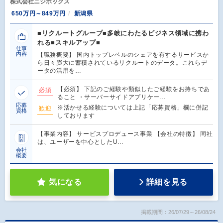
株式会社ニジボックス
650万円～849万円
新潟県
■リクルートグループ■多岐にわたるビジネス領域に携わ
れる■スキルアップ■
仕事
内容
【職務概要】 国内トップレベルのシェアを有するサービスか
ら日々膨大に蓄積されているリクルートのデータ。これらデ
ータの活用を…
【必須】 下記のご経験や類似したご経験をお持ちであ
必須
ること ・サーバーサイドアプリケー…
応募
※活かせる経験については上記「応募資格」欄に併記
歓迎
資格
しております
【事業内容】 サービスプロデュース事業 【会社の特徴】 同社
は、ユーザーを中心としたU…
会社
概要
気になる
詳細を見る
掲載期間：26/07/29～26/08/24