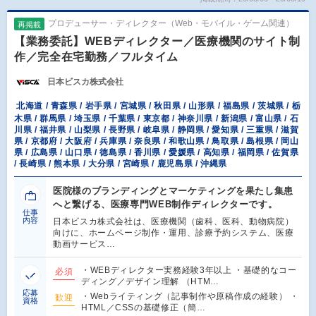
プロデューサー・ディレクター（Web・モバイル・ゲーム関連）
再掲載
【業務委託】WEBディレクター／医療機関のサイト制
作／完全在宅勤務／フルタイム
日本ビスカ株式会社
北海道 / 青森県 / 岩手県 / 宮城県 / 秋田県 / 山形県 / 福島県 / 茨城県 / 栃
木県 / 群馬県 / 埼玉県 / 千葉県 / 東京都 / 神奈川県 / 新潟県 / 富山県 / 石
川県 / 福井県 / 山梨県 / 長野県 / 岐阜県 / 静岡県 / 愛知県 / 三重県 / 滋賀
県 / 京都府 / 大阪府 / 兵庫県 / 奈良県 / 和歌山県 / 鳥取県 / 島根県 / 岡山
県 / 広島県 / 山口県 / 徳島県 / 香川県 / 愛媛県 / 高知県 / 福岡県 / 佐賀県
/ 長崎県 / 熊本県 / 大分県 / 宮崎県 / 鹿児島県 / 沖縄県
医院様のブランディングとマーケティングを果たし集患
へと繋げる、医療専門WEB制作ディレクターです。
仕事
内容
日本ビスカ株式会社は、医療機関（歯科、医科、動物病院）
向けに、ホームページ制作・運用、診療予約システム、医療
動画サービス…
・WEBディレクター実務経験3年以上 ・基礎的なコー
必須
ディング／デザイン理解 （HTM…
応募
・Webライティング（記事制作や原稿作成の経験） ・
歓迎
資格
HTML／CSSの基礎修正（簡…