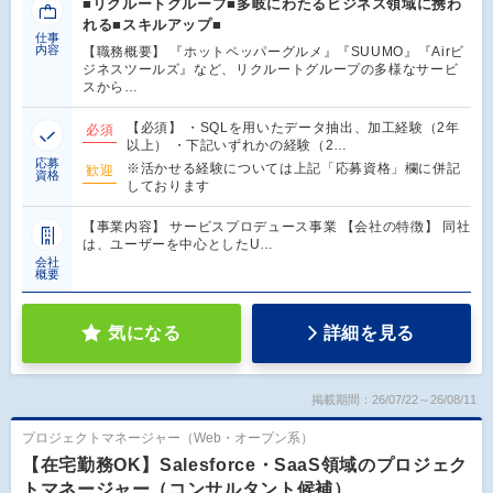
■リクルートグループ■多岐にわたるビジネス領域に携わ
れる■スキルアップ■
仕事
内容
【職務概要】 『ホットペッパーグルメ』『SUUMO』『Airビ
ジネスツールズ』など、リクルートグループの多様なサービ
スから…
【必須】 ・SQLを用いたデータ抽出、加工経験（2年
必須
以上） ・下記いずれかの経験（2…
応募
※活かせる経験については上記「応募資格」欄に併記
歓迎
資格
しております
【事業内容】 サービスプロデュース事業 【会社の特徴】 同社
は、ユーザーを中心としたU…
会社
概要
気になる
詳細を見る
掲載期間：26/07/22～26/08/11
プロジェクトマネージャー（Web・オープン系）
【在宅勤務OK】Salesforce・SaaS領域のプロジェク
トマネージャー（コンサルタント候補）