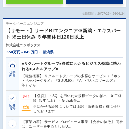
掲載期間：26/07/29～26/08/24
データベースエンジニア
【リモート】リードBIエンジニア※新潟・エキスパー
ト ※土日休み ※年間休日120日以上
株式会社ニジボックス
650万円～849万円
新潟県
■リクルートグループ■多岐にわたるビジネス領域に携わ
れる■スキルアップ■
仕事
内容
【職務概要】 リクルートグループの多様なサービス（『ホッ
トペッパーグルメ』『SUUMO』『Airビジネスツールズ』
等）から…
【必須】 ・SQLを用いた大規模データの抽出、加工経
必須
験（5年以上） ・Github等…
応募
※活かせる経験については上記「応募資格」欄に併記
歓迎
資格
しております
【事業内容】 サービスプロデュース事業 【会社の特徴】 同社
は、ユーザーを中心としたU…