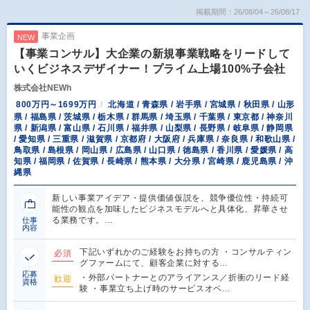
掲載期間：26/08/04～26/08/17
事業企画
NEW
【事業コンサル】大企業の新規事業戦略をリードして
いくビジネスデザイナー！プライム上場100%子会社
株式会社NEWh
800万円～1699万円
北海道 / 青森県 / 岩手県 / 宮城県 / 秋田県 / 山形
県 / 福島県 / 茨城県 / 栃木県 / 群馬県 / 埼玉県 / 千葉県 / 東京都 / 神奈川
県 / 新潟県 / 富山県 / 石川県 / 福井県 / 山梨県 / 長野県 / 岐阜県 / 静岡県
/ 愛知県 / 三重県 / 滋賀県 / 京都府 / 大阪府 / 兵庫県 / 奈良県 / 和歌山県 /
鳥取県 / 島根県 / 岡山県 / 広島県 / 山口県 / 徳島県 / 香川県 / 愛媛県 / 高
知県 / 福岡県 / 佐賀県 / 長崎県 / 熊本県 / 大分県 / 宮崎県 / 鹿児島県 / 沖
縄県
新しい事業アイデア・提供価値仮説を、競争優位性・持続可
能性の観点を加味したビジネスモデルへと具体化、昇華させ
る業務です。…
仕事
内容
下記いずれかのご経験をお持ちの方 ・コンサルティン
必須
グファームにて、顧客企業に対する…
応募
・外部パートナーとのアライアンス／折衝のリード経
歓迎
資格
験 ・事業立ち上げ時のサービスオペ…