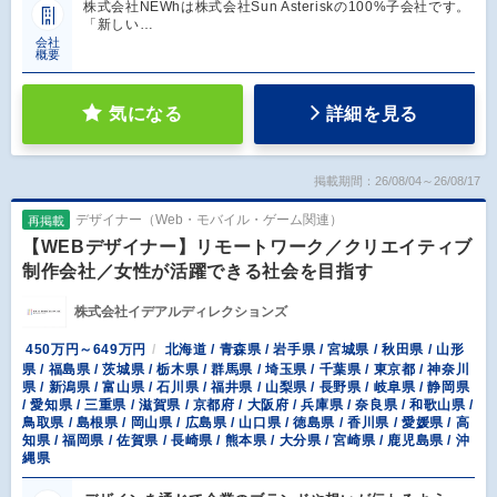
株式会社NEWhは株式会社Sun Asteriskの100%子会社です。
「新しい…
会社
概要
気になる
詳細を見る
掲載期間：26/08/04～26/08/17
デザイナー（Web・モバイル・ゲーム関連）
再掲載
【WEBデザイナー】リモートワーク／クリエイティブ
制作会社／女性が活躍できる社会を目指す
株式会社イデアルディレクションズ
450万円～649万円
北海道 / 青森県 / 岩手県 / 宮城県 / 秋田県 / 山形
県 / 福島県 / 茨城県 / 栃木県 / 群馬県 / 埼玉県 / 千葉県 / 東京都 / 神奈川
県 / 新潟県 / 富山県 / 石川県 / 福井県 / 山梨県 / 長野県 / 岐阜県 / 静岡県
/ 愛知県 / 三重県 / 滋賀県 / 京都府 / 大阪府 / 兵庫県 / 奈良県 / 和歌山県 /
鳥取県 / 島根県 / 岡山県 / 広島県 / 山口県 / 徳島県 / 香川県 / 愛媛県 / 高
知県 / 福岡県 / 佐賀県 / 長崎県 / 熊本県 / 大分県 / 宮崎県 / 鹿児島県 / 沖
縄県