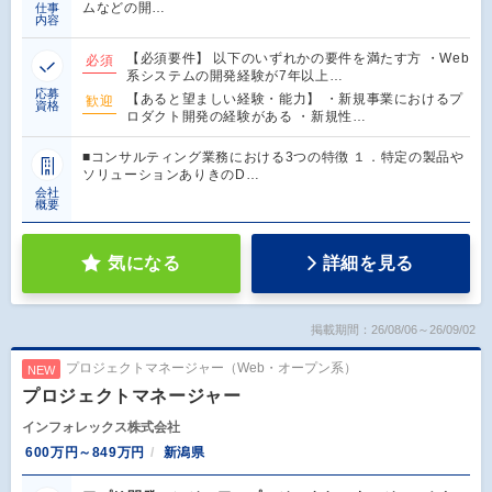
ムなどの開…
仕事
内容
【必須要件】 以下のいずれかの要件を満たす方 ・Web
必須
系システムの開発経験が7年以上…
応募
【あると望ましい経験・能力】 ・新規事業におけるプ
歓迎
資格
ロダクト開発の経験がある ・新規性…
■コンサルティング業務における3つの特徴 １．特定の製品や
ソリューションありきのD…
会社
概要
気になる
詳細を見る
掲載期間：26/08/06～26/09/02
プロジェクトマネージャー（Web・オープン系）
NEW
プロジェクトマネージャー
インフォレックス株式会社
600万円～849万円
新潟県