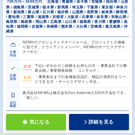
700万円～1699万円
北海道 / 青森県 / 岩手県 / 宮城県 / 秋田県 / 山形
県 / 福島県 / 茨城県 / 栃木県 / 群馬県 / 埼玉県 / 千葉県 / 東京都 / 神奈川
県 / 新潟県 / 富山県 / 石川県 / 福井県 / 山梨県 / 長野県 / 岐阜県 / 静岡県
/ 愛知県 / 三重県 / 滋賀県 / 京都府 / 大阪府 / 兵庫県 / 奈良県 / 和歌山県 /
鳥取県 / 島根県 / 岡山県 / 広島県 / 山口県 / 徳島県 / 香川県 / 愛媛県 / 高
知県 / 福岡県 / 佐賀県 / 長崎県 / 熊本県 / 大分県 / 宮崎県 / 鹿児島県 / 沖
縄県
NEWhのプロジェクトマネージャーは、プロジェクトの旗振
り役です。クライアントメンバー、NEWhのサービスデザイ
ナーやビ…
仕事
内容
下記いずれかのご経験をお持ちの方 ・事業会社での事
必須
業企画／事業開発経験 ・コンサルテ…
応募
・事業創出までの各種仮説設計、検証計画実行をリー
歓迎
資格
ドできる方 ・サービスデザイン手法…
株式会社NEWhは株式会社Sun Asteriskの100%子会社です。
「新しい…
会社
概要
気になる
詳細を見る