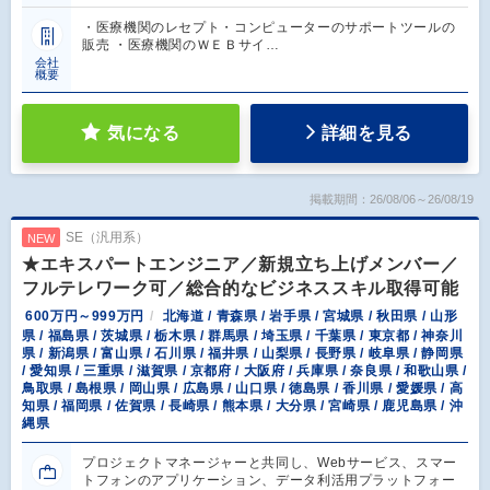
・医療機関のレセプト・コンピューターのサポートツールの
販売 ・医療機関のＷＥＢサイ…
会社
概要
気になる
詳細を見る
掲載期間：26/08/06～26/08/19
SE（汎用系）
NEW
★エキスパートエンジニア／新規立ち上げメンバー／
フルテレワーク可／総合的なビジネススキル取得可能
600万円～999万円
北海道 / 青森県 / 岩手県 / 宮城県 / 秋田県 / 山形
県 / 福島県 / 茨城県 / 栃木県 / 群馬県 / 埼玉県 / 千葉県 / 東京都 / 神奈川
県 / 新潟県 / 富山県 / 石川県 / 福井県 / 山梨県 / 長野県 / 岐阜県 / 静岡県
/ 愛知県 / 三重県 / 滋賀県 / 京都府 / 大阪府 / 兵庫県 / 奈良県 / 和歌山県 /
鳥取県 / 島根県 / 岡山県 / 広島県 / 山口県 / 徳島県 / 香川県 / 愛媛県 / 高
知県 / 福岡県 / 佐賀県 / 長崎県 / 熊本県 / 大分県 / 宮崎県 / 鹿児島県 / 沖
縄県
プロジェクトマネージャーと共同し、Webサービス、スマー
トフォンのアプリケーション、データ利活用プラットフォー