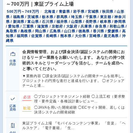
～700万円｜東証プライム上場
500万円～749万円
北海道 / 青森県 / 岩手県 / 宮城県 / 秋田県 / 山形
県 / 福島県 / 茨城県 / 栃木県 / 群馬県 / 埼玉県 / 千葉県 / 東京都 / 神奈川
県 / 新潟県 / 富山県 / 石川県 / 福井県 / 山梨県 / 長野県 / 岐阜県 / 静岡県
/ 愛知県 / 三重県 / 滋賀県 / 京都府 / 大阪府 / 兵庫県 / 奈良県 / 和歌山県 /
鳥取県 / 島根県 / 岡山県 / 広島県 / 山口県 / 徳島県 / 香川県 / 愛媛県 / 高
知県 / 福岡県 / 佐賀県 / 長崎県 / 熊本県 / 大分県 / 宮崎県 / 鹿児島県 / 沖
縄県
会員情報管理、および課金決済/認証システムの開発にお
けるリーダー業務をお願いいたします。 あなたの持つ技
仕事
術的スキルとリーダーシップを活かし、チームを成功へ
内容
と導いてください。
▼業務内容 ◯課金決済/認証システムの開発チームを統率し、
プロジェクトの円滑な進行と達成を行います。 ◯オフショア
チームと連…
◯プロジェクトマネジメント経験 ◯上流工程（要求整
必須
理・要件定義・各種設計書レビュー…
応募
◯JAVAを用いた開発経験 ◯ECサイト開発、若しくは
歓迎
資格
決済システムの開発経験
東証プライム上場 『モバイルコンテンツ事業』 「音楽」「ヘ
ルスケア」「電子書籍」「生…
会社