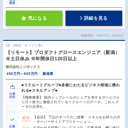
概要
気になる
詳細を見る
掲載期間：26/07/23～26/08/17
SE（Web・オープン系）
【リモート】プロダクトグロースエンジニア（新潟）
※土日休み ※年間休日120日以上
株式会社ニジボックス
450万円～649万円
新潟県
■リクルートグループ■多岐にわたるビジネス領域に携わ
れる■スキルアップ■
仕事
内容
【職務概要】 国内トップレベルのシェアを有するサービスか
ら日々膨大に蓄積されているリクルートのデータ。これらデ
ータの活用を…
【必須】 下記のすべてのご経験・スキルをお持ちの方
必須
・サーバーサイドアプリケーション…
応募
※活かせる経験については上記「応募資格」欄に併記