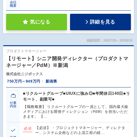
会社
概要
気になる
詳細を見る
掲載期間：26/07/29～26/08/24
プロダクトマネージャー
【リモート】シニア開発ディレクター（プロダクトマ
ネージャー／PdM）※新潟
株式会社ニジボックス
750万円～949万円
新潟県
■リクルートグループ■UIUXに強み◎■年間休日140日■リ
モート、副業可■
仕事
内容
【職務概要】 リクルートグループの一員として、国内最大級
メディアにおける開発ディレクション（PdM）を担当いただ
きます。 【…
【必須】 ・プロジェクトマネージャー、ディレクタ
必須
ー、システム企画などの上流工程の経…