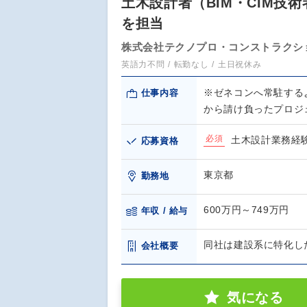
土木設計者（BIM・CIM
を担当
株式会社テクノプロ・コンストラクシ
英語力不問
転勤なし
土日祝休み
※ゼネコンへ常駐する
仕事内容
から請け負ったプロジ
必須
土木設計業務経
応募資格
東京都
勤務地
600万円～749万円
年収 / 給与
同社は建設系に特化し
会社概要
気になる