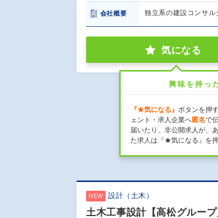
独立系の建設コンサル
会社概要
気になる
興味を持っ
『★気になる』
ボタンを押
ェント・求人企業へ
匿名
で
届いたり、非公開求人が、
た求人は『★気になる』を
設計（土木）
NEW
土木工事設計【高松グループ／