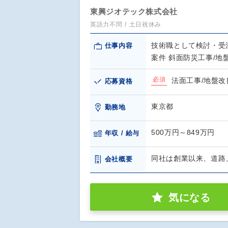
東興ジオテック株式会社
英語力不問
土日祝休み
技術職として検討・受
仕事内容
案件 斜面防災工事/地
必須
法面工事/地盤改
応募資格
東京都
勤務地
500万円～849万円
年収 / 給与
同社は創業以来、道路
会社概要
気になる