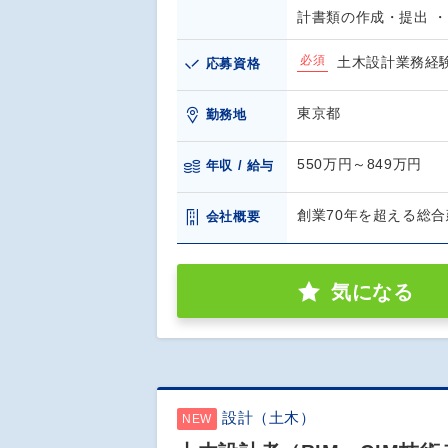
計書類の作成・提出 
必須
土木設計業務経
応募資格
東京都
勤務地
550万円～849万円
年収 / 給与
創業70年を超える総
会社概要
気になる
設計（土木）
NEW