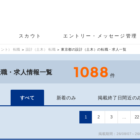
スカウト
エントリー・メッセージ管理
ント） 転職
設計（土木） 転職
東京都の設計（土木）の転職・求人一覧
1088
転職・求人情報一覧
件
すべて
新着のみ
掲載終了日間近の
1
2
3
…
22
掲載期間：26/08/07～26/