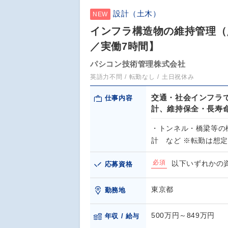
設計（土木）
NEW
インフラ構造物の維持管理（
／実働7時間】
パシコン技術管理株式会社
英語力不問
転勤なし
土日祝休み
交通・社会インフラ
仕事内容
計、維持保全・長寿
・トンネル・橋梁等の
計 など ※転勤は想
必須
以下いずれかの資
応募資格
東京都
勤務地
500万円～849万円
年収 / 給与