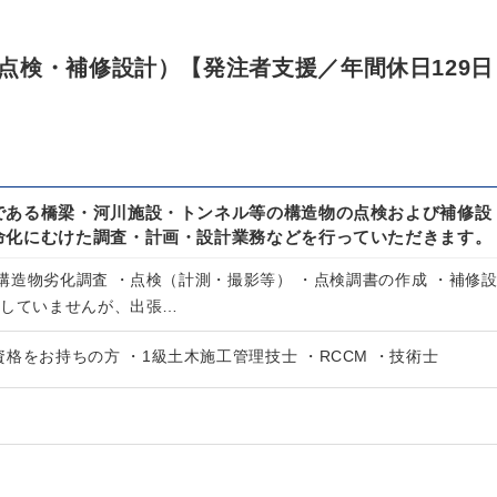
点検・補修設計）【発注者支援／年間休日129日
である橋梁・河川施設・トンネル等の構造物の点検および補修設
命化にむけた調査・計画・設計業務などを行っていただきます。
構造物劣化調査 ・点検（計測・撮影等） ・点検調書の作成 ・補修
定していませんが、出張…
格をお持ちの方 ・1級土木施工管理技士 ・RCCM ・技術士