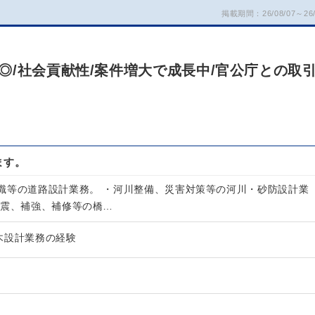
掲載期間：26/08/07～26/
◎/社会貢献性/案件増大で成長中/官公庁との取
ます。
識等の道路設計業務。 ・河川整備、災害対策等の河川・砂防設計業
耐震、補強、補修等の橋…
木設計業務の経験