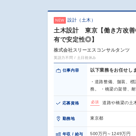
設計（土木）
NEW
土木設計 東京【働き方改善
有で安定性◎】
株式会社スリーエスコンサルタンツ
英語力不問
土日祝休み
以下業務をお任せし
仕事内容
・道路整備、舗装、標
務。 ・橋梁の架替、
必須
道路や橋梁の土
応募資格
東京都
勤務地
500万円～1249万円
年収 / 給与