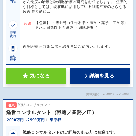
内容
がん免疫の治療と幹細胞治療の研究をお任せします。 短期的
な目標としては、現在既に活用している細胞治療のさらなる
改善 長期的に…
【必須】 ・博士号（生命科学・医学・薬学・工学等）
必須
または同等以上の経験 ・細胞培養（…
応募
資格
再生医療 ※詳細は求人紹介時にご案内いたします。
会社
概要
気になる
詳細を見る
掲載期間：26/08/06～26/08/19
戦略コンサルタント
NEW
経営コンサルタント（戦略／業務／IT）
2000万円～2999万円
東京都
戦略コンサルタントのご経験のある方は歓迎です。