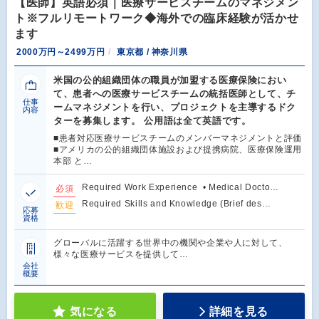
【医師】英語必須｜医療サービスチームのマネジメン
ト※フルリモートワーク◆海外での臨床経験が活かせ
ます
2000万円～2499万円
東京都 / 神奈川県
米国の公的組織団体の職員が加盟する医療保険におい
て、患者への医療サービスチームの統括医師として、チ
仕事
ームマネジメントを行い、プロジェクトを主導するドク
内容
ターを募集します。 公用語は全て英語です。
■患者対応医療サービスチームのメンバーマネジメントと評価
■アメリカの公的組織団体施設および提携病院、医療保険運用
本部 と…
Required Work Experience • Medical Docto…
必須
Required Skills and Knowledge (Brief des…
歓迎
応募
資格
グローバルに活躍する世界中の機関や企業や人に対して、
様々な医療サービスを提供して…
会社
概要
気になる
詳細を見る