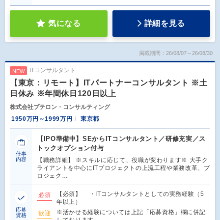
気になる
詳細を見る
掲載期間：26/08/07～26/08/30
ITコンサルタント
NEW
【東京：リモート】ITパートナーコンサルタント ※土
日休み ※年間休日120日以上
株式会社プテロン・コンサルティング
1950万円～1999万円
東京都
【IPO準備中】SEからITコンサルタント／研修充実／ス
トックオプション付与
仕事
内容
【職務詳細】 ※スキルに応じて、役職が変わります※ 大手ク
ライアントを中心にITプロジェクトの上流工程や業務改革、プ
ロジェク…
【必須】 ・ITコンサルタントとしての実務経験（5
必須
年以上）
応募
※活かせる経験については上記「応募資格」欄に併記
歓迎
資格