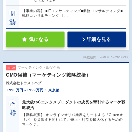
しております
【事業内容】 ■ITコンサルティング■業務コンサルティング■
戦略コンサルティング 【…
会社
概要
気になる
詳細を見る
掲載期間：26/08/07～26/08/30
マーケティング・販促企画
NEW
CMO候補（マーケティング戦略統括）
株式会社トラストハブ
1950万円～1999万円
東京都
最大級toCエンタメプロダクトの成長を牽引するマーケ戦
略統括
仕事
内容
【職務概要】 オンラインオリパ業界をリードする「Cloveオ
リパ」を提供する同社にて、売上・利益を最大化するための
マーケテ…