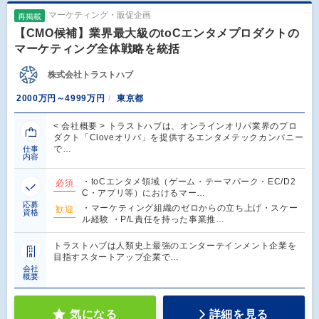
マーケティング・販促企画
再掲載
【CMO候補】業界最大級のtoCエンタメプロダクトの
マーケティング全体戦略を統括
株式会社トラストハブ
2000万円～4999万円
東京都
< 会社概要 > トラストハブは、オンラインオリパ業界のプロ
ダクト「Cloveオリパ」を提供するエンタメテックカンパニー
で…
仕事
内容
・toCエンタメ領域（ゲーム・テーマパーク・EC/D2
必須
C・アプリ等）におけるマー…
応募
・マーケティング組織のゼロからの立ち上げ・スケー
歓迎
資格
ル経験 ・P/L責任を持った事業推…
トラストハブは人類史上最強のエンターテインメント企業を
目指すスタートアップ企業で…
会社
概要
気になる
詳細を見る