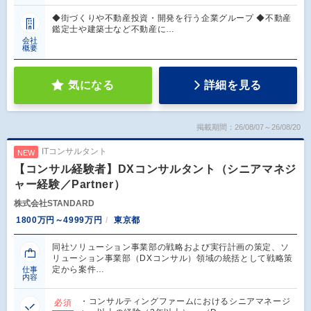
◆街づくりや不動産投資・開発を行う企業グループ ◆不動産
鑑定士や建築士など不動産に…
会社
概要
気になる
詳細を見る
掲載期間：26/08/07～26/08/20
ITコンサルタント
NEW
【コンサル経験者】DXコンサルタント（シニアマネジ
ャー経験／Partner）
株式会社STANDARD
1800万円～4999万円
東京都
同社ソリューション事業部の戦略および実行計画の策定、ソ
リューション事業部（DXコンサル）領域の統括として戦略策
定から案件…
仕事
内容
・コンサルティングファームにおけるシニアマネージ
必須