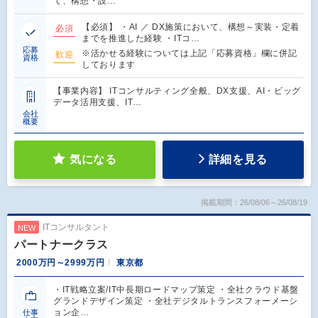
て、構想・設…
【必須】 ・AI ／ DX施策において、構想～実装・定着
必須
までを推進した経験 ・ITコ…
応募
※活かせる経験については上記「応募資格」欄に併記
歓迎
資格
しております
【事業内容】 ITコンサルティング全般、DX支援、AI・ビッグ
データ活用支援、IT…
会社
概要
気になる
詳細を見る
掲載期間：26/08/06～26/08/19
ITコンサルタント
NEW
パートナークラス
2000万円～2999万円
東京都
・IT戦略立案/IT中長期ロードマップ策定 ・全社クラウド基盤
グランドデザイン策定 ・全社デジタルトランスフォーメーシ
ョン企…
仕事