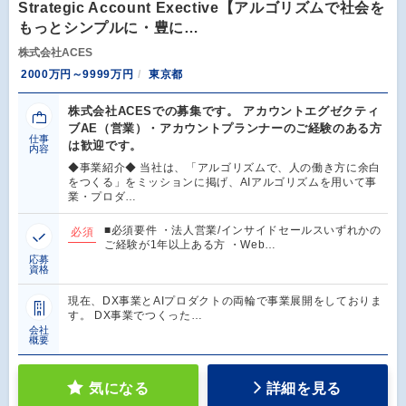
Strategic Account Exective【アルゴリズムで社会を
もっとシンプルに・豊に…
株式会社ACES
2000万円～9999万円
東京都
株式会社ACESでの募集です。 アカウントエグゼクティ
ブAE（営業）・アカウントプランナーのご経験のある方
仕事
は歓迎です。
内容
◆事業紹介◆ 当社は、「アルゴリズムで、人の働き方に余白
をつくる」をミッションに掲げ、AIアルゴリズムを用いて事
業・プロダ…
■必須要件 ・法人営業/インサイドセールスいずれかの
必須
ご経験が1年以上ある方 ・Web…
応募
資格
現在、DX事業とAIプロダクトの両輪で事業展開をしておりま
す。 DX事業でつくった…
会社
概要
気になる
詳細を見る