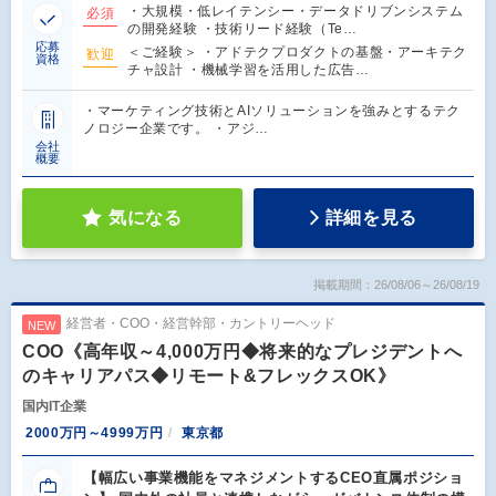
・大規模・低レイテンシー・データドリブンシステム
必須
の開発経験 ・技術リード経験（Te…
応募
＜ご経験＞ ・アドテクプロダクトの基盤・アーキテク
歓迎
資格
チャ設計 ・機械学習を活用した広告…
・マーケティング技術とAIソリューションを強みとするテク
ノロジー企業です。 ・アジ…
会社
概要
気になる
詳細を見る
掲載期間：26/08/06～26/08/19
経営者・COO・経営幹部・カントリーヘッド
NEW
COO《高年収～4,000万円◆将来的なプレジデントへ
のキャリアパス◆リモート&フレックスOK》
国内IT企業
2000万円～4999万円
東京都
【幅広い事業機能をマネジメントするCEO直属ポジショ