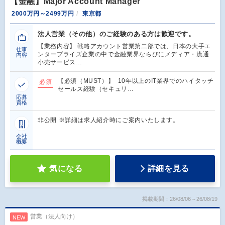
【金融】Major Account Manager
2000万円～2499万円
東京都
法人営業（その他）のご経験のある方は歓迎です。
【業務内容】 戦略アカウント営業第二部では、日本の大手エ
仕事
ンタープライズ企業の中で金融業界ならびにメディア・流通
内容
小売サービス…
【必須（MUST）】 10年以上のIT業界でのハイタッチ
必須
セールス経験（セキュリ…
応募
資格
非公開 ※詳細は求人紹介時にご案内いたします。
会社
概要
気になる
詳細を見る
掲載期間：26/08/06～26/08/19
営業（法人向け）
NEW