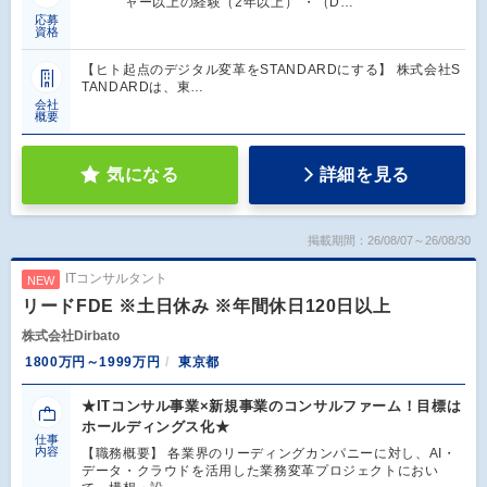
ャー以上の経験（2年以上） ・（D…
応募
資格
【ヒト起点のデジタル変革をSTANDARDにする】 株式会社S
TANDARDは、東…
会社
概要
気になる
詳細を見る
掲載期間：26/08/07～26/08/30
ITコンサルタント
NEW
リードFDE ※土日休み ※年間休日120日以上
株式会社Dirbato
1800万円～1999万円
東京都
★ITコンサル事業×新規事業のコンサルファーム！目標は
ホールディングス化★
仕事
内容
【職務概要】 各業界のリーディングカンパニーに対し、AI・
データ・クラウドを活用した業務変革プロジェクトにおい