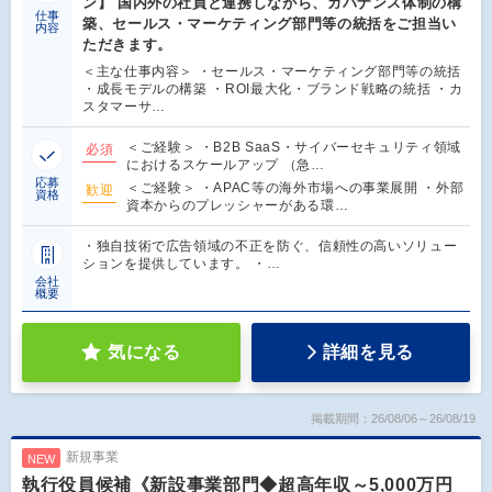
ン】 国内外の社員と連携しながら、ガバナンス体制の構
仕事
築、セールス・マーケティング部門等の統括をご担当い
内容
ただきます。
＜主な仕事内容＞ ・セールス・マーケティング部門等の統括
・成長モデルの構築 ・ROI最大化・ブランド戦略の統括 ・カ
スタマーサ…
＜ご経験＞ ・B2B SaaS・サイバーセキュリティ領域
必須
におけるスケールアップ （急…
応募
＜ご経験＞ ・APAC等の海外市場への事業展開 ・外部
歓迎
資格
資本からのプレッシャーがある環…
・独自技術で広告領域の不正を防ぐ、信頼性の高いソリュー
ションを提供しています。 ・…
会社
概要
気になる
詳細を見る
掲載期間：26/08/06～26/08/19
新規事業
NEW
執行役員候補《新設事業部門◆超高年収～5,000万円