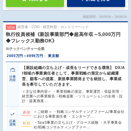
掲載期間：26/08/06～26/08/19
経営者・COO・経営幹部・カントリーヘッド
NEW
執行役員候補《新設事業部門◆超高年収～5,000万円
◆フレックス勤務OK》
AIテックベンチャー企業
2000万円～4999万円
東京都
【新設組織の立ち上げ・成長をリードできる環境】 DX/A
I領域の事業責任者として、事業戦略の策定から組織運
仕事
営、顧客への提案、新規事業開発までを統括し、事業成
内容
長を牽引していただきます。
＜主な仕事内容＞ ・事業戦略の策定、事業運営・収益管理 ・
経営層への事業報告・戦略提案 ・ソリューションの企画・設
計・提案推進…
＜ご経験＞ ・戦略コンサルティングファーム/事業会社
必須
における事業責任者 ・エンタープ…
応募
・SaaS事業の立ち上げ・グロース経験 ・大手事業会
歓迎
資格
社/戦略コンサルティングファー…