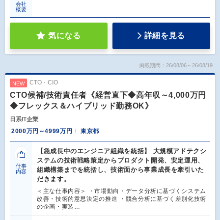
会社
概要
気になる
詳細を見る
掲載期間：26/08/06～26/08/19
CTO・CIO
NEW
CTO候補/技術責任者《経営直下◆高年収～4,000万円
◆フレックス＆ハイブリッド勤務OK》
日系IT企業
2000万円～4999万円
東京都
【急成長中のエンジニア組織を統括】 大規模アドテクシ
ステムの技術戦略策定からプロダクト開発、安定運用、
仕事
組織構築までを統括し、技術面から事業成長を牽引いた
内容
だきます。
＜主な仕事内容＞ ・市場動向・データ分析に基づくシステム
改善・技術的意思決定の推進 ・競合分析に基づく差別化技術
の企画・実装…