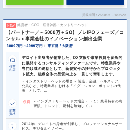
掲載期間：26/08/07～26/08/20
経営者・COO・経営幹部・カントリーヘッド
NEW
【パートナー／～5000万＋SO】プレIPOフェーズ／コ
ンサルｘ事業会社のイノベーション創出企業
3000万円～4999万円
東京都 / 大阪府
デロイト出身者が創業した、DX支援や事業投資を多角的
に展開するコンサルティングファームです。特定業界や
仕事
専門領域の統括として、新規案件の獲得からプロジェク
内容
ト拡大、組織全体の品質向上を一貫して牽引します。
＜インダストリーヘッドの場合＞ 製造、金融、ヘルスケア、
公共など、特定業界における「イグニション・ポイントの代
表」として、…
＜インダストリーヘッドの場合＞ （１）業界特有の商
必須
習慣、トレンド、規制を熟知してい…
応募
資格
2014年にデロイト出身者が創業し、プロフェッショナルサー
ビス、デジタルイノベー…