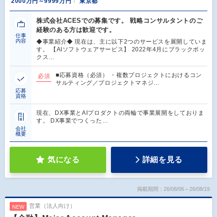
2000万円～9999万円
東京都
株式会社ACESでの募集です。 戦略コンサルタントのご
経験のある方は歓迎です。
仕事
内容
◆事業紹介◆ 現在は、主に以下2つのサービスを展開していま
す。 【AIソフトウェアサービス】 2022年4月にブラックボッ
クス…
■応募資格（必須） ・複数プロジェクトにおけるコン
必須
サルティング／プロジェクトマネジ…
応募
資格
現在、DX事業とAIプロダクトの両輪で事業展開をしておりま
す。 DX事業でつくった…
会社
概要
気になる
詳細を見る
掲載期間：26/08/06～26/08/19
営業（法人向け）
NEW