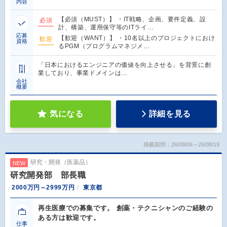
内容
【必須（MUST）】 ・IT戦略、企画、要件定義、設
必須
計、構築、運用保守等のITライ…
応募
【歓迎（WANT）】 ・10名以上のプロジェクトにおけ
歓迎
資格
るPGM（プログラムマネジメ…
「日本におけるエンジニアの価値を向上させる」を背景に創
業しており、事業ドメインは…
会社
概要
気になる
詳細を見る
掲載期間：26/08/06～26/08/19
研究・開発（医薬品）
NEW
研究開発部 部長職
2000万円～2999万円
東京都
再生医療での募集です。 創薬・テクニシャンのご経験の
ある方は歓迎です。
仕事