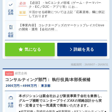
【必須】 ・toCエンタメ領域（ゲーム・テーマパー
必須
ク・EC／D2C・アプリ等）にお…
応募
※活かせる経験については上記「応募資格」欄に併記
歓迎
資格
しております
【事業内容】 コレクターグッズのマーケットプレイスClove
の開発・運用 【会社の特…
会社
概要
気になる
詳細を見る
掲載期間：26/08/07～26/08/31
経営企画
NEW
コンサルティング部門： 執行役員/本部長候補
2000万円～4999万円
東京都
本ポジションは親会社および新規事業子会社を兼務し、
グループ横断でエンタープライズAXの戦略設計から実
仕事
行・定着までを一気通貫で推進いただきます。
内容
●経営戦略・取締役会報告 ●顧客開拓・AXコンサルティング ●