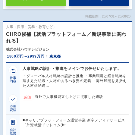
掲載期間：26/07/31～26/08/20
人事（採用・労務・教育など）
CHRO候補【就活プラットフォーム／新規事業に関わ
れる】
株式会社ハウテレビジョン
1800万円～2999万円
東京都
人事戦略の設計・推進をメインでお任せいたします。
・グローバル人材戦略の設計と推進 ・事業環境と経営戦略を
仕事
踏まえた組織・人材のあるべき姿の定義 ・海外展開を見据え
内容
た人材供給網…
海外で人事機能立ち上げに従事した経験
必須
応募
資格
■キャリアプラットフォーム運営事業 新卒メディアサービス
「外資就活ドットコム(ht…
会社
概要