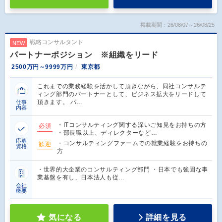
掲載期間：26/08/07～26/08/25
戦略コンサルタント
NEW
パートナーポジション ※組織をリード
2500万円～9999万円
東京都
これまでの業務経験を活かして頂きながら、同社コンサルテ
ィング部門のパートナーとして、ビジネス拡大をリードして
頂きます。 パ…
仕事
内容
・ITコンサルティング関する深いご知見をお持ちの方
必須
・部長職以上、ディレクターなど…
応募
・コンサルティングファームでの就業経験をお持ちの
歓迎
資格
方
・世界的大企業のコンサルティング部門 ・日本でも強固な事
業基盤を有し、日本法人も従…
会社
概要
気になる
詳細を見る