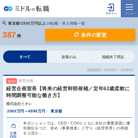
東京都/1950万円以上
の転職・求人情報一覧
387
条件の変更
件
すべて
新着のみ
掲載終了間近
掲載期間：26/08/07～26/08/20
経営企画
NEW
経営企画室長【将来の経営幹部候補／定年62歳柔軟に
時間調整可能な働き方】
株式会社イオレ
2000万円～4999万円
東京都
本ポジションでは、CEO・COOとともに全社の重要課題に優
先順位をつけ、攻め（事業推進）と守り（経営管理）の両面
を上流か…
仕事
内容