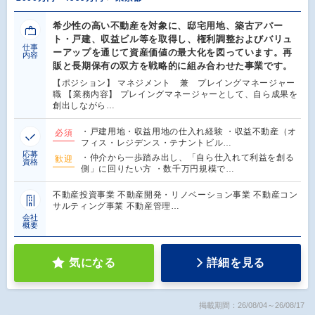
希少性の高い不動産を対象に、邸宅用地、築古アパー
ト・戸建、収益ビル等を取得し、権利調整およびバリュ
仕事
ーアップを通じて資産価値の最大化を図っています。再
内容
販と長期保有の双方を戦略的に組み合わせた事業です。
【ポジション】 マネジメント 兼 プレイングマネージャー
職 【業務内容】 プレイングマネージャーとして、自ら成果を
創出しながら…
・戸建用地・収益用地の仕入れ経験 ・収益不動産（オ
必須
フィス・レジデンス・テナントビル…
応募
・仲介から一歩踏み出し、「自ら仕入れて利益を創る
歓迎
資格
側」に回りたい方 ・数千万円規模で…
不動産投資事業 不動産開発・リノベーション事業 不動産コン
サルティング事業 不動産管理…
会社
概要
気になる
詳細を見る
掲載期間：26/08/04～26/08/17