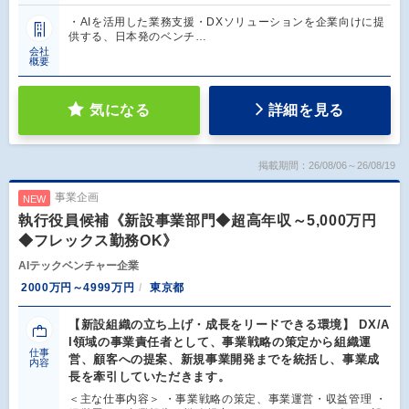
・AIを活用した業務支援・DXソリューションを企業向けに提
供する、日本発のベンチ…
会社
概要
気になる
詳細を見る
掲載期間：26/08/06～26/08/19
事業企画
NEW
執行役員候補《新設事業部門◆超高年収～5,000万円
◆フレックス勤務OK》
AIテックベンチャー企業
2000万円～4999万円
東京都
【新設組織の立ち上げ・成長をリードできる環境】 DX/A
I領域の事業責任者として、事業戦略の策定から組織運
仕事
営、顧客への提案、新規事業開発までを統括し、事業成
内容
長を牽引していただきます。
＜主な仕事内容＞ ・事業戦略の策定、事業運営・収益管理 ・