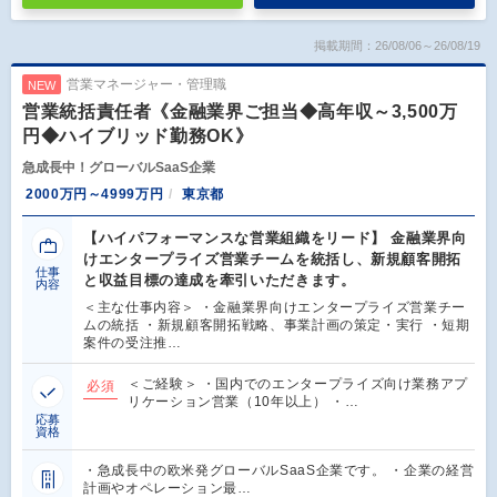
掲載期間：26/08/06～26/08/19
営業マネージャー・管理職
NEW
営業統括責任者《金融業界ご担当◆高年収～3,500万
円◆ハイブリッド勤務OK》
急成長中！グローバルSaaS企業
2000万円～4999万円
東京都
【ハイパフォーマンスな営業組織をリード】 金融業界向
けエンタープライズ営業チームを統括し、新規顧客開拓
仕事
と収益目標の達成を牽引いただきます。
内容
＜主な仕事内容＞ ・金融業界向けエンタープライズ営業チー
ムの統括 ・新規顧客開拓戦略、事業計画の策定・実行 ・短期
案件の受注推…
＜ご経験＞ ・国内でのエンタープライズ向け業務アプ
必須
リケーション営業（10年以上） ・…
応募
資格
・急成長中の欧米発グローバルSaaS企業です。 ・企業の経営
計画やオペレーション最…