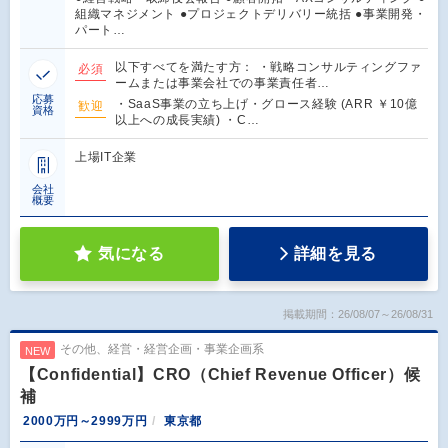
組織マネジメント ●プロジェクトデリバリー統括 ●事業開発・
パート…
以下すべてを満たす方： ・戦略コンサルティングファ
必須
ームまたは事業会社での事業責任者…
応募
・SaaS事業の立ち上げ・グロース経験 (ARR ￥10億
歓迎
資格
以上への成長実績) ・C…
上場IT企業
会社
概要
気になる
詳細を見る
掲載期間：26/08/07～26/08/31
その他、経営・経営企画・事業企画系
NEW
【Confidential】CRO（Chief Revenue Officer）候
補
2000万円～2999万円
東京都