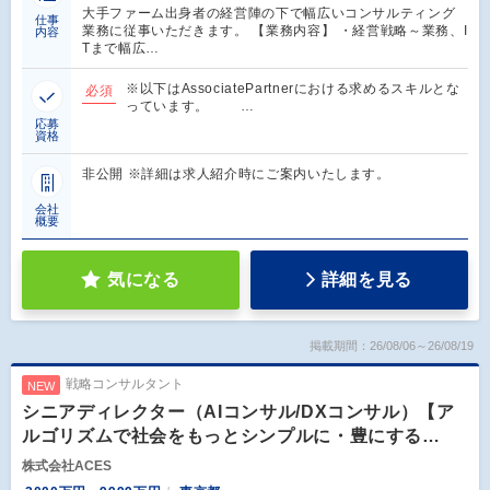
大手ファーム出身者の経営陣の下で幅広いコンサルティング
仕事
業務に従事いただきます。 【業務内容】 ・経営戦略～業務、I
内容
Tまで幅広…
※以下はAssociatePartnerにおける求めるスキルとな
必須
っています。 …
応募
資格
非公開 ※詳細は求人紹介時にご案内いたします。
会社
概要
気になる
詳細を見る
掲載期間：26/08/06～26/08/19
戦略コンサルタント
NEW
シニアディレクター（AIコンサル/DXコンサル）【ア
ルゴリズムで社会をもっとシンプルに・豊にする…
株式会社ACES