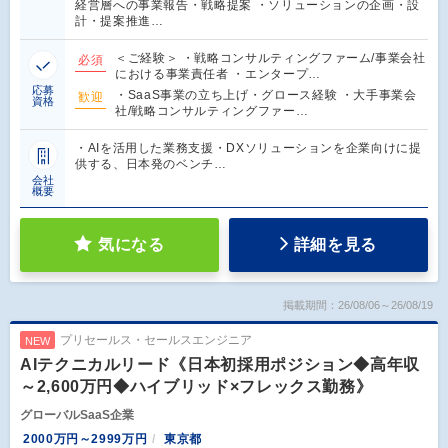
経営層への事業報告・戦略提案 ・ソリューションの企画・設
計・提案推進…
＜ご経験＞ ・戦略コンサルティングファーム/事業会社
必須
における事業責任者 ・エンタープ…
応募
・SaaS事業の立ち上げ・グロース経験 ・大手事業会
歓迎
資格
社/戦略コンサルティングファー…
・AIを活用した業務支援・DXソリューションを企業向けに提
供する、日本発のベンチ…
会社
概要
気になる
詳細を見る
掲載期間：26/08/06～26/08/19
プリセールス・セールスエンジニア
NEW
AIテクニカルリード《日本初採用ポジション◆高年収
～2,600万円◆ハイブリッド×フレックス勤務》
グローバルSaaS企業
2000万円～2999万円
東京都