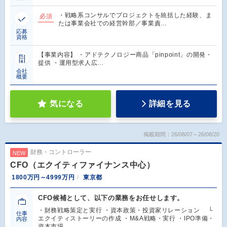
・戦略系コンサルでプロジェクトを統括した経験、ま
必須
たは事業会社での経営幹部／事業責…
応募
資格
【事業内容】 ・アドテクノロジー商品「pinpoint」の開発・
提供 ・運用型求人広…
会社
概要
気になる
詳細を見る
掲載期間：26/08/07～26/08/20
財務・コントローラー
NEW
CFO（エクイティファイナンス中心）
1800万円～4999万円
東京都
CFO候補として、以下の業務をお任せします。
・財務戦略策定と実行 ・資本政策・投資家リレーション └
仕事
エクイティストーリーの作成 ・M&A戦略・実行 ・IPO準備・
内容
資本市場…