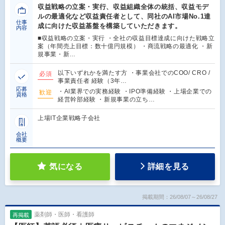
収益戦略の立案・実行、収益組織全体の統括、収益モデ
ルの最適化など収益責任者として、同社のAI市場No.1達
仕事
成に向けた収益基盤を構築していただきます。
内容
■収益戦略の立案・実行 ・全社の収益目標達成に向けた戦略立
案（年間売上目標：数十億円規模） ・商流戦略の最適化 ・新
規事業・新…
以下いずれかを満たす方 ・事業会社でのCOO/ CRO /
必須
事業責任者 経験（3年…
応募
・AI業界での実務経験 ・IPO準備経験 ・上場企業での
歓迎
資格
経営幹部経験 ・新規事業の立ち…
上場IT企業戦略子会社
会社
概要
気になる
詳細を見る
掲載期間：26/08/07～26/08/27
薬剤師・医師・看護師
再掲載