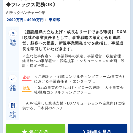
◆フレックス勤務OK》
AIテックベンチャー企業
2000万円～4999万円
東京都
【新設組織の立ち上げ・成長をリードできる環境】 DX/A
I領域の事業責任者として、事業戦略の策定から組織運
仕事
営、顧客への提案、新規事業開発までを統括し、事業成
内容
長を牽引していただきます。
＜主な仕事内容＞ ・事業戦略の策定、事業運営・収益管理 ・
経営層への事業報告・戦略提案 ・ソリューションの企画・設
計・提案推進…
＜ご経験＞ ・戦略コンサルティングファーム/事業会社
必須
における事業責任者 ・エンタープ…
応募
・SaaS事業の立ち上げ・グロース経験 ・大手事業会
歓迎
資格
社/戦略コンサルティングファー…
・AIを活用した業務支援・DXソリューションを企業向けに提
供する、日本発のベンチ…
会社
概要
気になる
詳細を見る