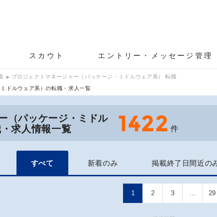
スカウト
エントリー・メッセージ管理
職
プロジェクトマネージャー（パッケージ・ミドルウェア系） 転職
・ミドルウェア系）の転職・求人一覧
1422
ー（パッケージ・ミドル
職・求人情報一覧
件
すべて
新着のみ
掲載終了日間近の
1
2
3
…
29