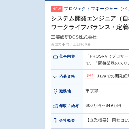
プロジェクトマネージャー（パ
NEW
システム開発エンジニア（自
ワークライフバランス・定着
三菱総研DCS株式会社
英語力不問
土日祝休み
「PROSRV（プロ
仕事内容
で、「間接業務のスリ
必須
Javaでの開発
応募資格
東京都
勤務地
600万円～849万円
年収 / 給与
【企業概要】 同社は1
会社概要