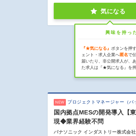
気になる
興味を持っ
『★気になる』
ボタンを押
ェント・求人企業へ
匿名
で
届いたり、非公開求人が、
た求人は『★気になる』を
プロジェクトマネージャー（パ
NEW
国内拠点MESの開発導入【
現◆業界経験不問
パナソニック インダストリー株式会社