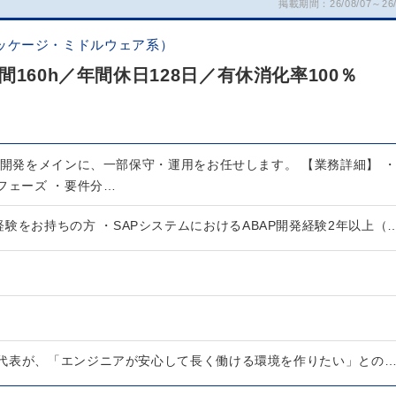
掲載期間：26/08/07～26/
ッケージ・ミドルウェア系）
160h／年間休日128日／有休消化率100％
・開発をメインに、一部保守・運用をお任せします。 【業務詳細】 
フェーズ ・要件分…
験をお持ちの方 ・SAPシステムにおけるABAP開発経験2年以上（
代表が、「エンジニアが安心して長く働ける環境を作りたい」との