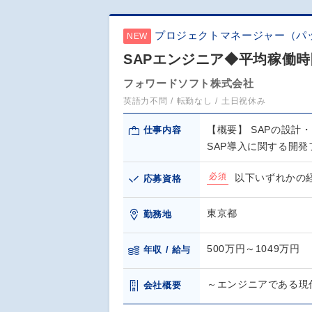
プロジェクトマネージャー（パ
NEW
SAPエンジニア◆平均稼働時間
フォワードソフト株式会社
英語力不問
転勤なし
土日祝休み
【概要】 SAPの設計
仕事内容
SAP導入に関する開発
必須
以下いずれかの経
応募資格
東京都
勤務地
500万円～1049万円
年収 / 給与
～エンジニアである現
会社概要