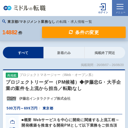
東京都/マネジメント業務なし
の転職・求人情報一覧
14882
条件の変更
件
すべて
新着のみ
掲載終了間近
掲載期間：26/08/07～26/08/20
プロジェクトマネージャー（Web・オープン系）
再掲載
プロジェクトリーダー（PM候補）◆伊藤忠G・大手企
業の案件を上流から担当／転勤なし
伊藤忠インタラクティブ株式会社
500万円～699万円
東京都
■概要 Webサービスを中心に開発に関連する上流工程～
開発構築を推進する開発PMとして以下業務をご担当頂