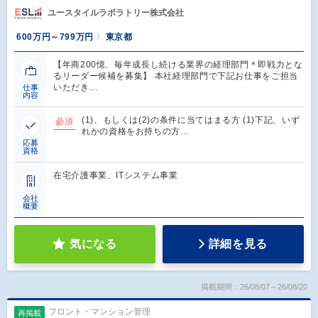
ユースタイルラボラトリー株式会社
600万円～799万円
東京都
【年商200憶、毎年成長し続ける業界の経理部門＊即戦力とな
るリーダー候補を募集】 本社経理部門で下記お仕事をご担当
いただき…
仕事
内容
(1)、もしくは(2)の条件に当てはまる方 (1)下記、いず
必須
れかの資格をお持ちの方…
応募
資格
在宅介護事業、ITシステム事業
会社
概要
気になる
詳細を見る
掲載期間：26/08/07～26/08/20
フロント・マンション管理
再掲載