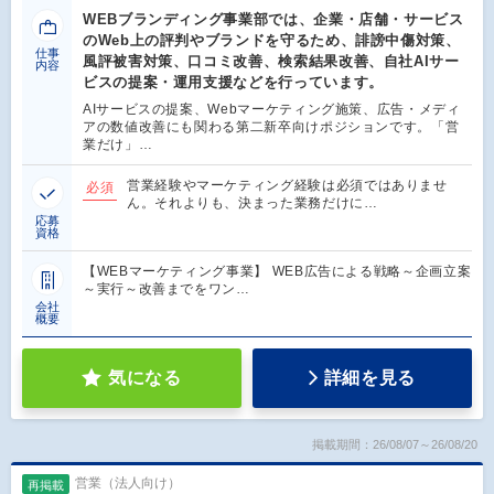
WEBブランディング事業部では、企業・店舗・サービス
のWeb上の評判やブランドを守るため、誹謗中傷対策、
仕事
風評被害対策、口コミ改善、検索結果改善、自社AIサー
内容
ビスの提案・運用支援などを行っています。
AIサービスの提案、Webマーケティング施策、広告・メディ
アの数値改善にも関わる第二新卒向けポジションです。「営
業だけ」…
営業経験やマーケティング経験は必須ではありませ
必須
ん。それよりも、決まった業務だけに…
応募
資格
【WEBマーケティング事業】 WEB広告による戦略～企画立案
～実行～改善までをワン…
会社
概要
気になる
詳細を見る
掲載期間：26/08/07～26/08/20
営業（法人向け）
再掲載