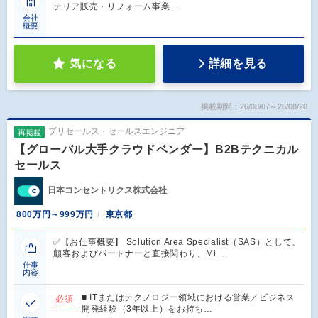
テリア販売・リフォーム事業…
会社
概要
気になる
詳細を見る
掲載期間：26/08/07～26/08/20
プリセールス・セールスエンジニア
再掲載
【グローバル大手クラウドベンダー】B2Bテクニカル
セールス
日本コンセントリクス株式会社
800万円～999万円
東京都
✅【お仕事概要】 Solution Area Specialist（SAS）として、
顧客およびパートナーと直接関わり、Mi…
仕事
内容
■ ITまたはテクノロジー領域における営業／ビジネス
必須
開発経験（3年以上）をお持ち…