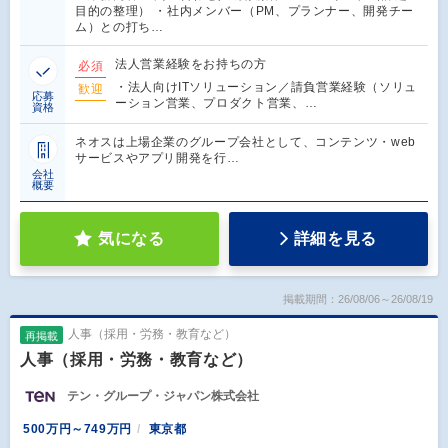
目的の整理） ・社内メンバー（PM、プランナー、開発チー
ム）との打ち…
法人営業経験をお持ちの方
必須
・法人向けITソリューション／請負営業経験（ソリュ
歓迎
応募
ーション営業、プロダクト営業、…
資格
ネオスは上場企業のグループ会社として、コンテンツ・web
サービスやアプリ開発を行…
会社
概要
気になる
詳細を見る
掲載期間：26/08/06～26/08/19
人事（採用・労務・教育など）
再掲載
人事（採用・労務・教育など）
テン・グループ・ジャパン株式会社
500万円～749万円
東京都