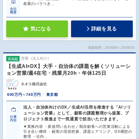
産業のバラつき…
会社
概要
気になる
詳細を見る
掲載期間：26/08/06～26/08/19
営業（法人向け）
再掲載
【生成AI×DX】大手・自治体の課題を解くソリューシ
ョン営業/週4在宅・残業月20h・年休125日
ネオス株式会社
600万円～749万円
東京都
法人・自治体向けのDX／生成AI活用を推進する「AIソリ
ューション営業」として、顧客の課題整理から提案、プ
仕事
ロジェクト推進まで一気通貫で担当いただきます。
内容
▼業務内容 ・新規問い合わせ／既存顧客への営業活動による
引き合い獲得 ・顧客の現状把握、課題ヒアリング、DX構想の
整理 ・社内…