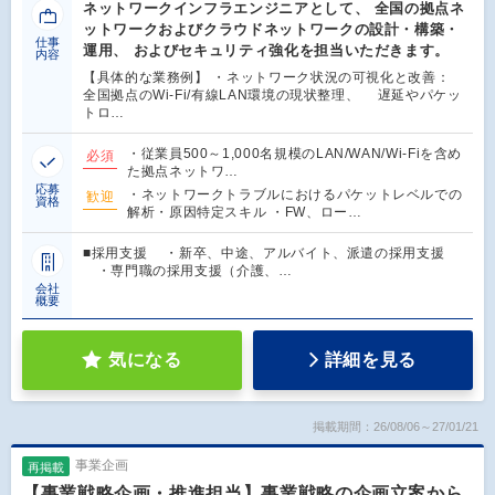
ネットワークインフラエンジニアとして、 全国の拠点ネ
ットワークおよびクラウドネットワークの設計・構築・
仕事
運用、 およびセキュリティ強化を担当いただきます。
内容
【具体的な業務例】 ・ネットワーク状況の可視化と改善：
全国拠点のWi-Fi/有線LAN環境の現状整理、 遅延やパケッ
トロ…
・従業員500～1,000名規模のLAN/WAN/Wi-Fiを含め
必須
た拠点ネットワ…
応募
・ネットワークトラブルにおけるパケットレベルでの
歓迎
資格
解析・原因特定スキル ・FW、ロー…
■採用支援 ・新卒、中途、アルバイト、派遣の採用支援
・専門職の採用支援（介護、…
会社
概要
気になる
詳細を見る
掲載期間：26/08/06～27/01/21
事業企画
再掲載
【事業戦略企画・推進担当】事業戦略の企画立案から