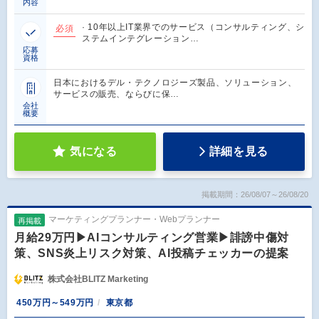
内容
· 10年以上IT業界でのサービス（コンサルティング、シ
必須
ステムインテグレーション…
応募
資格
日本におけるデル・テクノロジーズ製品、ソリューション、
サービスの販売、ならびに保…
会社
概要
気になる
詳細を見る
掲載期間：26/08/07～26/08/20
マーケティングプランナー・Webプランナー
再掲載
月給29万円▶AIコンサルティング営業▶誹謗中傷対
策、SNS炎上リスク対策、AI投稿チェッカーの提案
株式会社BLITZ Marketing
450万円～549万円
東京都