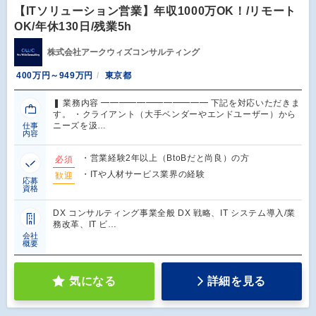
【ITソリューション営業】年収1000万OK！/リモート
OK/年休130日/残業5h
株式会社アークウィズコンサルティング
400万円～949万円
東京都
❚ 業務内容 ━━━━━━━━━━━━ 下記を対応いただきま
す。 ・クライアント（大手ベンダーやエンドユーザー）から
ニーズを汲…
仕事
内容
・営業経験2年以上（BtoBだと尚良）の方
必須
・ITや人材サービス業界の経験
歓迎
応募
資格
DX コンサルティング事業全般 DX 戦略、IT システム導入/業
務改革、IT ビ…
会社
概要
気になる
詳細を見る