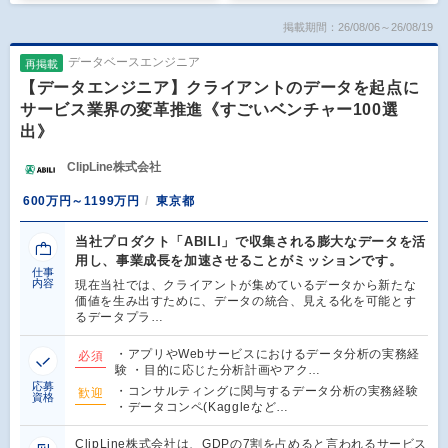
掲載期間：26/08/06～26/08/19
データベースエンジニア
再掲載
【データエンジニア】クライアントのデータを起点に
サービス業界の変革推進《すごいベンチャー100選
出》
ClipLine株式会社
600万円～1199万円
東京都
当社プロダクト「ABILI」で収集される膨大なデータを活
用し、事業成長を加速させることがミッションです。
仕事
内容
現在当社では、クライアントが集めているデータから新たな
価値を生み出すために、データの統合、見える化を可能とす
るデータプラ…
・アプリやWebサービスにおけるデータ分析の実務経
必須
験 ・目的に応じた分析計画やアク…
応募
・コンサルティングに関与するデータ分析の実務経験
歓迎
資格
・データコンペ(Kaggleなど…
ClipLine株式会社は、GDPの7割を占めると言われるサービス