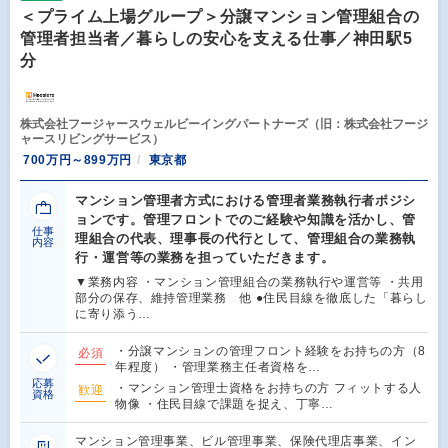
＜プライム上場グループ＞分譲マンション管理組合の
管理者担当者／暮らしの安心を支える仕事／神田駅5
分
株式会社フージャースウェルビーイングパートナーズ（旧：株式会社フージ
ャースリビングサービス）
700万円～899万円
東京都
マンション管理者方式における管理者業務執行者ポジシ
ョンです。管理フロントでのご経験や知識を活かし、管
仕事
理組合の代表、理事長の代行として、管理組合の業務執
内容
行・運営等の業務を担っていただきます。
▼業務内容 ・マンション管理組合の業務執行や運営等 ・共用
部分の保存、維持管理業務 他 ●住民目線を徹底した「暮らし
に寄り添う…
・分譲マンションの管理フロント経験をお持ちの方（8
必須
年程度） ・管理業務主任者資格を…
応募
・マンション管理士資格をお持ちの方 フィットする人
歓迎
資格
物像 ・住民目線で課題を捉え、丁寧…
マンション管理事業、ビル管理事業、保険代理店事業、イン