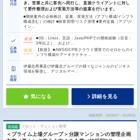
仕事
き、営業と共に客先へ同行し、直接クライアントに対し
内容
て要件整理および実装方法等の提案を行います。
■開発案件の企画検討、提案、実装方法（アプリ構成/インフラ
構成含む）の検討 ■採算管理/リスク管理 ■要件定義（アプリ/
イン…
■OS：Linux、言語：Java/PHPでの開発経験（目安：
必須
3年以上）、および…
応募
【歓迎】 ■AWS/GCP等クラウド環境でのゼロからのイ
歓迎
資格
ンフラ構築やアーキテクチャ…
伊藤忠商事及び伊藤忠グループの様々なジャンルのビジネス
領域を駆使し、デジタルマー…
会社
概要
気になる
詳細を見る
掲載期間：26/08/07～26/08/20
フロント・マンション管理
再掲載
＜プライム上場グループ＞分譲マンションの管理企画