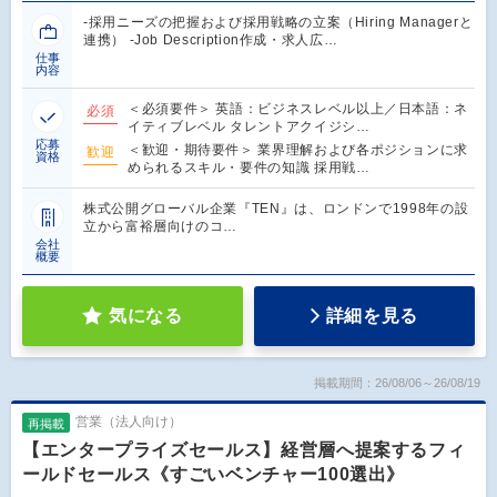
-採用ニーズの把握および採用戦略の立案（Hiring Managerと
連携） -Job Description作成・求人広…
仕事
内容
＜必須要件＞ 英語：ビジネスレベル以上／日本語：ネ
必須
イティブレベル タレントアクイジシ…
応募
＜歓迎・期待要件＞ 業界理解および各ポジションに求
歓迎
資格
められるスキル・要件の知識 採用戦…
株式公開グローバル企業『TEN』は、ロンドンで1998年の設
立から富裕層向けのコ…
会社
概要
気になる
詳細を見る
掲載期間：26/08/06～26/08/19
営業（法人向け）
再掲載
【エンタープライズセールス】経営層へ提案するフィ
ールドセールス《すごいベンチャー100選出》