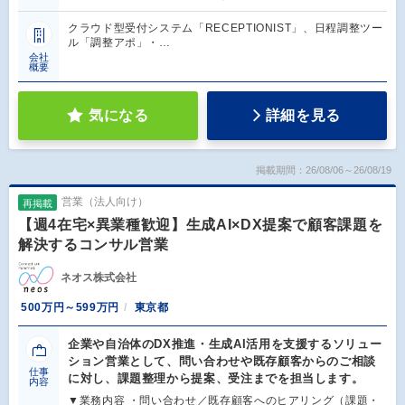
クラウド型受付システム「RECEPTIONIST」、日程調整ツー
ル「調整アポ」・…
会社
概要
気になる
詳細を見る
掲載期間：26/08/06～26/08/19
営業（法人向け）
再掲載
【週4在宅×異業種歓迎】生成AI×DX提案で顧客課題を
解決するコンサル営業
ネオス株式会社
500万円～599万円
東京都
企業や自治体のDX推進・生成AI活用を支援するソリュー
ション営業として、問い合わせや既存顧客からのご相談
仕事
に対し、課題整理から提案、受注までを担当します。
内容
▼業務内容 ・問い合わせ／既存顧客へのヒアリング（課題・