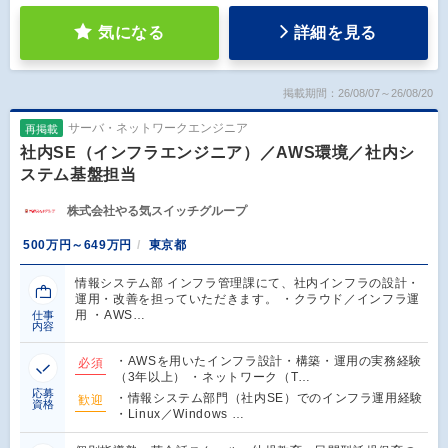
気になる
詳細を見る
掲載期間：26/08/07～26/08/20
サーバ・ネットワークエンジニア
再掲載
社内SE（インフラエンジニア）／AWS環境／社内シ
ステム基盤担当
株式会社やる気スイッチグループ
500万円～649万円
東京都
情報システム部 インフラ管理課にて、社内インフラの設計・
運用・改善を担っていただきます。 ・クラウド／インフラ運
用 ・AWS…
仕事
内容
・AWSを用いたインフラ設計・構築・運用の実務経験
必須
（3年以上） ・ネットワーク（T…
応募
・情報システム部門（社内SE）でのインフラ運用経験
歓迎
資格
・Linux／Windows …