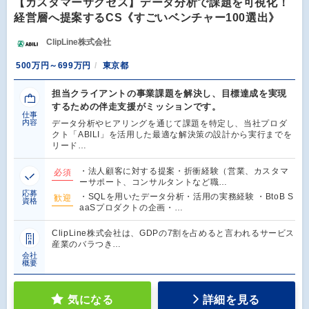
【カスタマーサクセス】データ分析で課題を可視化！
経営層へ提案するCS《すごいベンチャー100選出》
ClipLine株式会社
500万円～699万円
東京都
担当クライアントの事業課題を解決し、目標達成を実現
するための伴走支援がミッションです。
仕事
内容
データ分析やヒアリングを通じて課題を特定し、当社プロダ
クト「ABILI」を活用した最適な解決策の設計から実行までを
リード…
・法人顧客に対する提案・折衝経験（営業、カスタマ
必須
ーサポート、コンサルタントなど職…
応募
・SQLを用いたデータ分析・活用の実務経験 ・BtoB S
歓迎
資格
aaSプロダクトの企画・…
ClipLine株式会社は、GDPの7割を占めると言われるサービス
産業のバラつき…
会社
概要
気になる
詳細を見る