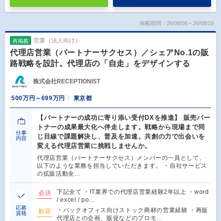
掲載期間：26/08/06～26/08/19
営業（法人向け）
再掲載
代理店営業（パートナーサクセス）／シェアNo.1の販
路戦略を設計。代理店の「自走」をデザインする
株式会社RECEPTIONIST
500万円～699万円
東京都
【パートナーの成功に寄り添い受付DXを推進】 販売パー
トナーの成果最大化へ伴走します。戦略から現場まで同
仕事
じ目線で課題解決し、普及を加速。共創の力で出会いを
内容
変える代理店営業に挑戦しませんか。
代理店営業（パートナーサクセス）メンバーの一員として、
以下のような業務を担当していただきます。 ・自社サービス
の拡販活動全…
下記全て ・IT業界での代理店営業経験2年以上 ・word
必須
/ excel / po…
応募
・バックオフィス向けストック商材の営業経験 ・再販
歓迎
資格
代理店との企画、販促などのプロモ…