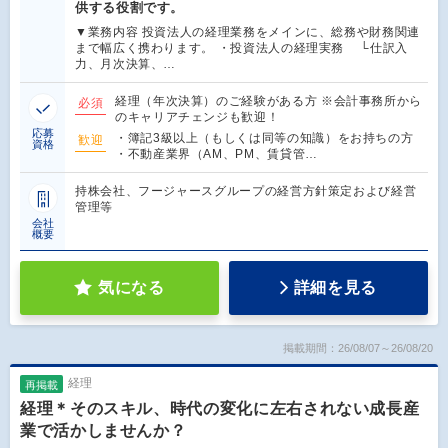
供する役割です。
▼業務内容 投資法人の経理業務をメインに、総務や財務関連
まで幅広く携わります。 ・投資法人の経理実務 └仕訳入
力、月次決算、…
経理（年次決算）のご経験がある方 ※会計事務所から
必須
のキャリアチェンジも歓迎！
応募
・簿記3級以上（もしくは同等の知識）をお持ちの方
歓迎
資格
・不動産業界（AM、PM、賃貸管…
持株会社、フージャースグループの経営方針策定および経営
管理等
会社
概要
気になる
詳細を見る
掲載期間：26/08/07～26/08/20
経理
再掲載
経理＊そのスキル、時代の変化に左右されない成長産
業で活かしませんか？