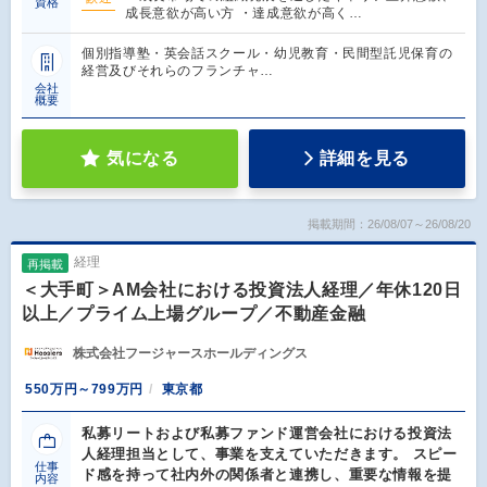
資格
成長意欲が高い方 ・達成意欲が高く…
個別指導塾・英会話スクール・幼児教育・民間型託児保育の
経営及びそれらのフランチャ…
会社
概要
気になる
詳細を見る
掲載期間：26/08/07～26/08/20
経理
再掲載
＜大手町＞AM会社における投資法人経理／年休120日
以上／プライム上場グループ／不動産金融
株式会社フージャースホールディングス
550万円～799万円
東京都
私募リートおよび私募ファンド運営会社における投資法
人経理担当として、事業を支えていただきます。 スピー
仕事
ド感を持って社内外の関係者と連携し、重要な情報を提
内容