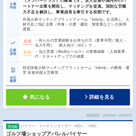
（メンバークラス）の募集です。受入企業や国内外のパ
仕事
ートナー企業を開拓し、マッチングを促進。深刻な労働
内容
力不足を解決し、事業成長を牽引する役割です。
外国人材マッチングプラットフォーム『tokuty』を活用し、人
材不足に悩む企業（外食・介護・建設・製造業など）の採用
課題…
・何らかの営業経験をお持ちの方（業界不問／個人・
必須
法人不問） 個人向け（toC）で…
応募
・法人営業（BtoBセールス）の実務経験 ・人材業界、
歓迎
資格
IT・スタートアップでの就業…
特定技能人材マッチングプラットホーム「tokuty」の開発・運
営 在留外国人労務管…
会社
概要
気になる
詳細を見る
掲載期間：26/08/06～26/08/19
バイヤー・マーチャンダイザー（MD）・VMD
再掲載
ゴルフ場ショップアパレルバイヤー