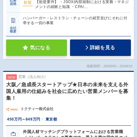
応募
【歓迎要件】 ・JSOX/内部統制における実務・マネジ
歓迎
資格
メントの経験と知識 ・CPA/…
ハンバーガー・レストラン・チェーンの経営並びにそれに付
帯する一切の事業
会社
概要
気になる
詳細を見る
掲載期間：26/08/06～26/08/19
営業（法人向け）
NEW
大阪／急成長スタートアップ★日本の未来を支える外
国人雇用の仕組みを社会に広めたい営業メンバーを募
集！
トクティー株式会社
450万円～649万円
東京都
外国人材マッチングプラットフォームにおける営業職