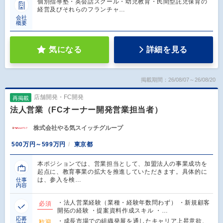
個別指導塾・英会話スクール・幼児教育・民間型託児保育の
経営及びそれらのフランチャ…
会社
概要
気になる
詳細を見る
掲載期間：26/08/07～26/08/20
店舗開発・FC開発
再掲載
法人営業（FCオーナー開発営業担当者）
株式会社やる気スイッチグループ
500万円～599万円
東京都
本ポジションでは、営業担当として、加盟法人の事業成功を
起点に、教育事業の拡大を推進していただきます。具体的に
は、参入を検…
仕事
内容
・法人営業経験（業種・経験年数問わず） ・新規顧客
必須
開拓の経験 ・提案資料作成スキル ・…
応募
・成長市場での組織発展を通したキャリア上昇意欲、
歓迎