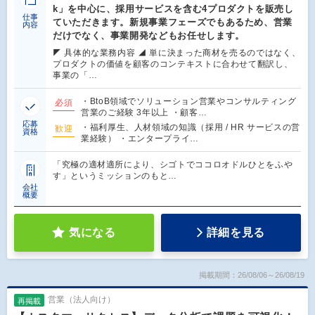
k」を中心に、採用サービスを含む4プロダクトを販売し
仕事
ていただきます。新規事業フェーズでもあるため、営業
内容
だけでなく、事業開発などもお任せします。
◤ 具体的な業務内容 ◢ 単に決まった商材を売るのではなく、
プロダクトの価値を顧客のコンテキストに合わせて翻訳し、
事業の「…
・BtoB領域でソリューション営業やコンサルティング
必須
営業のご経験 3年以上 ・顧客…
応募
・福利厚生、人材領域の知識（採用 / HR サービスの営
歓迎
資格
業経験） ・エンタープライ…
「究極の適材適所により、シゴトでココロオドルひとをふや
す」というミッションのもと…
会社
概要
気になる
詳細を見る
掲載期間：26/08/06～26/08/19
営業（法人向け）
再掲載