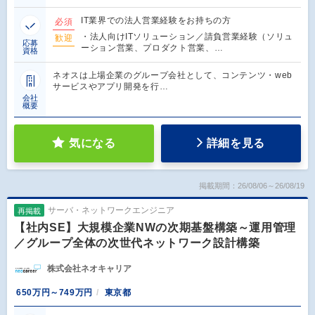
IT業界での法人営業経験をお持ちの方
必須
・法人向けITソリューション／請負営業経験（ソリュ
歓迎
応募
ーション営業、プロダクト営業、…
資格
ネオスは上場企業のグループ会社として、コンテンツ・web
サービスやアプリ開発を行…
会社
概要
気になる
詳細を見る
掲載期間：26/08/06～26/08/19
サーバ・ネットワークエンジニア
再掲載
【社内SE】大規模企業NWの次期基盤構築～運用管理
／グループ全体の次世代ネットワーク設計構築
株式会社ネオキャリア
650万円～749万円
東京都