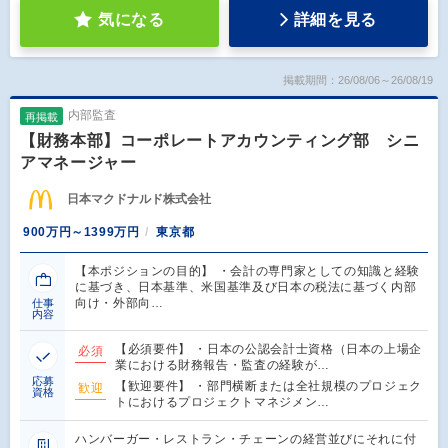
気になる
詳細を見る
掲載期間：26/08/06～26/08/19
内部監査
再掲載
【財務本部】コーポレートアカウンティング部 シニ
アマネージャー
日本マクドナルド株式会社
900万円～1399万円
東京都
【本ポジションの目的】 ・会計の専門家としての知識と経験
に基づき、日本基準、米国基準及び日本の税法に基づく内部
向け・外部向…
仕事
内容
【必須要件】 ・日本の公認会計士資格（日本の上場企
必須
業における財務報告・監査の経験が…
応募
【歓迎要件】 ・部門横断または全社規模のプロジェク
歓迎
資格
トにおけるプロジェクトマネジメン…
ハンバーガー・レストラン・チェーンの経営並びにそれに付