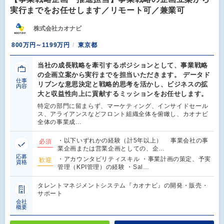
実行までをお任せします／リモート可／兼業可
株式会社カオナビ
800万円～1199万円
東京都
当社の成長戦略を牽引するポジションとして、事業戦略
の企画立案から実行までを担当いただきます。 データド
仕事
リブンな意思決定と戦略的思考を活かし、ビジネスの拡
内容
大と収益性向上に貢献するミッションをお任せします。
特定の部門に留まらず、マーケティング、インサイドセール
ス、アライアンスなどフロント組織全体を俯瞰し、カオナビ
全体の事業成…
・以下いずれかの経験（計5年以上） 事業会社の事
必須
業企画または営業企画としての、企…
応募
・アカウンタビリティスキル ・事業計画の策定、予実
歓迎
資格
管理（KPI管理）の経験 ・Sal…
タレントマネジメントシステム『カオナビ』の開発・販売・
サポート
会社
概要