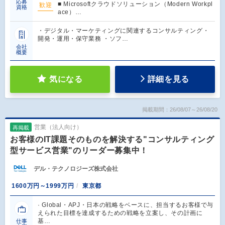
応募
■ Microsoftクラウドソリューション（Modern Workpl
歓迎
資格
ace）…
・デジタル・マーケティングに関連するコンサルティング・
開発・運用・保守業務 ・ソフ…
会社
概要
気になる
詳細を見る
掲載期間：26/08/07～26/08/20
営業（法人向け）
再掲載
お客様のIT課題そのものを解決する"コンサルティング
型サービス営業"のリーダー募集中！
デル・テクノロジーズ株式会社
1600万円～1999万円
東京都
· Global・APJ・日本の戦略をベースに、担当するお客様で与
えられた目標を達成するための戦略を立案し、その計画に
基…
仕事