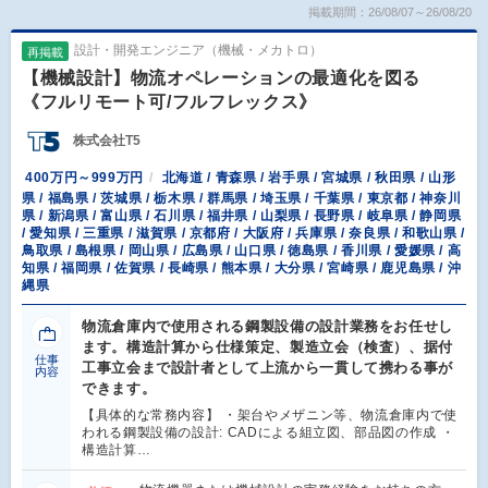
掲載期間：26/08/07～26/08/20
設計・開発エンジニア（機械・メカトロ）
再掲載
【機械設計】物流オペレーションの最適化を図る
《フルリモート可/フルフレックス》
株式会社T5
400万円～999万円
北海道 / 青森県 / 岩手県 / 宮城県 / 秋田県 / 山形
県 / 福島県 / 茨城県 / 栃木県 / 群馬県 / 埼玉県 / 千葉県 / 東京都 / 神奈川
県 / 新潟県 / 富山県 / 石川県 / 福井県 / 山梨県 / 長野県 / 岐阜県 / 静岡県
/ 愛知県 / 三重県 / 滋賀県 / 京都府 / 大阪府 / 兵庫県 / 奈良県 / 和歌山県 /
鳥取県 / 島根県 / 岡山県 / 広島県 / 山口県 / 徳島県 / 香川県 / 愛媛県 / 高
知県 / 福岡県 / 佐賀県 / 長崎県 / 熊本県 / 大分県 / 宮崎県 / 鹿児島県 / 沖
縄県
物流倉庫内で使用される鋼製設備の設計業務をお任せし
ます。構造計算から仕様策定、製造立会（検査）、据付
仕事
工事立会まで設計者として上流から一貫して携わる事が
内容
できます。
【具体的な常務内容】 ・架台やメザニン等、物流倉庫内で使
われる鋼製設備の設計: CADによる組立図、部品図の作成 ・
構造計算…