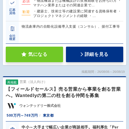
・物流機器または機械設計の実務経験をお持ちの方 ・
必須
マテハン業界またはその関連企業で…
応募
・建築士、技術士等の建設業に関連する資格保有者 ・
歓迎
資格
プロジェクトマネジメントの経験 ・…
物流倉庫内の自動化設備導入支援（コンサル）、据付工事等
会社
概要
気になる
詳細を見る
掲載期間：26/08/06～26/08/19
営業（法人向け）
再掲載
【フィールドセールス】売る営業から事業を創る営業
へ。Wantedlyの第二の柱を創る仲間を募集
ウォンテッドリー株式会社
500万円～749万円
東京都
中小～大手まで幅広い企業が商談相手。福利厚生「Per