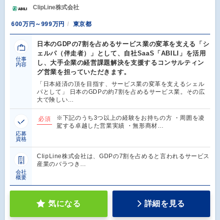
ClipLine株式会社
600万円～999万円
東京都
日本のGDPの7割を占めるサービス業の変革を支える「シ
ェルパ（伴走者）」として、自社SaaS「ABILI」を活用
仕事
し、大手企業の経営課題解決を支援するコンサルティン
内容
グ営業を担っていただきます。
「日本経済の頂を目指す、サービス業の変革を支えるシェル
パとして」 日本のGDPの約7割を占めるサービス業。その広
大で険しい…
※下記のうち3つ以上の経験をお持ちの方 ・周囲を凌
必須
駕する卓越した営業実績 ・無形商材…
応募
資格
ClipLine株式会社は、GDPの7割を占めると言われるサービス
産業のバラつき…
会社
概要
気になる
詳細を見る