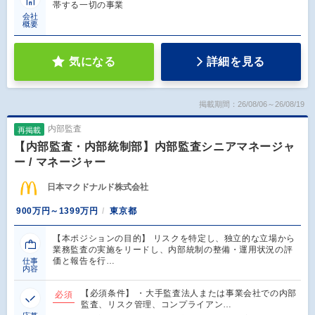
帯する一切の事業
会社
概要
気になる
詳細を見る
掲載期間：26/08/06～26/08/19
内部監査
再掲載
【内部監査・内部統制部】内部監査シニアマネージャ
ー / マネージャー
日本マクドナルド株式会社
900万円～1399万円
東京都
【本ポジションの目的】 リスクを特定し、独立的な立場から
業務監査の実施をリードし、内部統制の整備・運用状況の評
価と報告を行…
仕事
内容
【必須条件】 ・大手監査法人または事業会社での内部
必須
監査、リスク管理、コンプライアン…