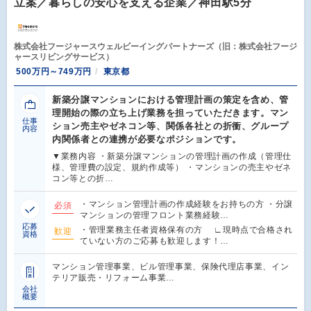
立案／暮らしの安心を支える企業／神田駅5分
株式会社フージャースウェルビーイングパートナーズ（旧：株式会社フージ
ャースリビングサービス）
500万円～749万円
東京都
新築分譲マンションにおける管理計画の策定を含め、管
理開始の際の立ち上げ業務を担っていただきます。マン
仕事
ション売主やゼネコン等、関係各社との折衝、グループ
内容
内関係者との連携が必要なポジションです。
▼業務内容 ・新築分譲マンションの管理計画の作成（管理仕
様、管理費の設定、規約作成等） ・マンションの売主やゼネ
コン等との折…
・マンション管理計画の作成経験をお持ちの方 ・分譲
必須
マンションの管理フロント業務経験…
応募
・管理業務主任者資格保有の方 ∟現時点で合格され
歓迎
資格
ていない方のご応募も歓迎します！…
マンション管理事業、ビル管理事業、保険代理店事業、イン
テリア販売・リフォーム事業…
会社
概要