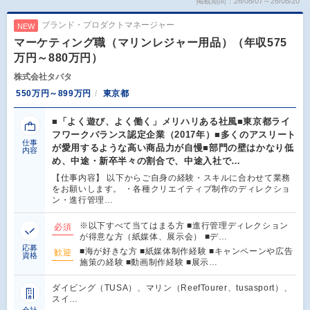
掲載期間：26/08/07～26/08/20
ブランド・プロダクトマネージャー
NEW
マーケティング職（マリンレジャー用品）（年収575
万円～880万円）
株式会社タバタ
550万円～899万円
東京都
■「よく遊び、よく働く」メリハリある社風■東京都ライ
フワークバランス認定企業（2017年）■多くのアスリート
仕事
が愛用するような高い商品力が自慢■部門の壁はかなり低
内容
め、中途・新卒半々の割合で、中途入社で…
【仕事内容】 以下からご自身の経験・スキルに合わせて業務
をお願いします。 ・各種クリエイティブ制作のディレクショ
ン・進行管理…
※以下すべて当てはまる方 ■進行管理ディレクション
必須
が得意な方（紙媒体、展示会） ■デ…
応募
■海が好きな方 ■紙媒体制作経験 ■キャンペーンや広告
歓迎
資格
施策の経験 ■動画制作経験 ■展示…
ダイビング（TUSA）、マリン（ReefTourer、tusasport）、
スイ…
会社