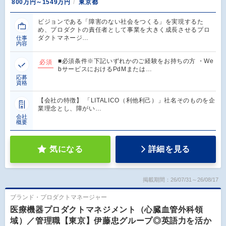
800万円～1549万円
東京都
ビジョンである「障害のない社会をつくる」を実現するた
め、プロダクトの責任者として事業を大きく成長させるプロ
ダクトマネージ…
仕事
内容
■必須条件※下記いずれかのご経験をお持ちの方 ・We
必須
bサービスにおけるPdMまたは…
応募
資格
【会社の特徴】 「LITALICO（利他利己）」社名そのものを企
業理念とし、障がい…
会社
概要
気になる
詳細を見る
掲載期間：26/07/31～26/08/17
ブランド・プロダクトマネージャー
医療機器プロダクトマネジメント（心臓血管外科領
域）／管理職【東京】伊藤忠グループ◎英語力を活か