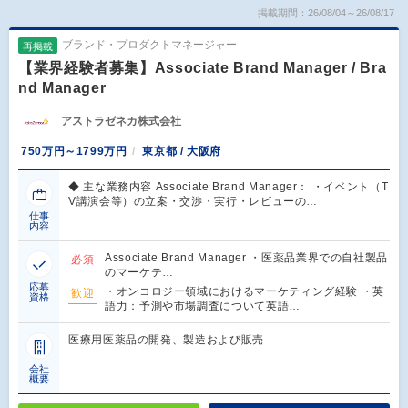
掲載期間：26/08/04～26/08/17
ブランド・プロダクトマネージャー
再掲載
【業界経験者募集】Associate Brand Manager / Bra
nd Manager
アストラゼネカ株式会社
750万円～1799万円
東京都 / 大阪府
◆ 主な業務内容 Associate Brand Manager： ・イベント（T
V講演会等）の立案・交渉・実行・レビューの…
仕事
内容
Associate Brand Manager ・医薬品業界での自社製品
必須
のマーケテ…
応募
・オンコロジー領域におけるマーケティング経験 ・英
歓迎
資格
語力：予測や市場調査について英語…
医療用医薬品の開発、製造および販売
会社
概要