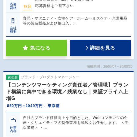
応募
応募資格をご覧下さい
歓迎
資格
育児・マタニティ・女性ケア・ホームヘルスケア・介護用品
等の製造販売および輸出入、…
会社
概要
気になる
詳細を見る
掲載期間：26/08/07～26/08/20
ブランド・プロダクトマネージャー
再掲載
【コンテンツマーケティング責任者／管理職】ブラン
ド構築に集中できる環境／残業なし｜東証プライム上
場G
850万円～1049万円
東京都
自社のブランド価値向上を目的とした、Webコンテンツの企
画・クリエイティブの制作業務を幅広くお任せします。 ＜主
な業務＞ ・…
仕事
内容