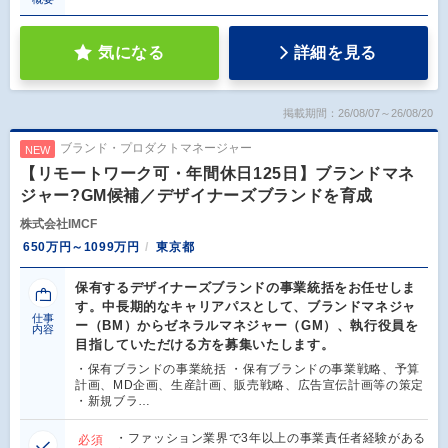
気になる
詳細を見る
掲載期間：26/08/07～26/08/20
ブランド・プロダクトマネージャー
NEW
【リモートワーク可・年間休日125日】ブランドマネ
ジャー?GM候補／デザイナーズブランドを育成
株式会社IMCF
650万円～1099万円
東京都
保有するデザイナーズブランドの事業統括をお任せしま
す。中長期的なキャリアパスとして、ブランドマネジャ
仕事
ー（BM）からゼネラルマネジャー（GM）、執行役員を
内容
目指していただける方を募集いたします。
・保有ブランドの事業統括 ・保有ブランドの事業戦略、予算
計画、MD企画、生産計画、販売戦略、広告宣伝計画等の策定
・新規ブラ…
・ファッション業界で3年以上の事業責任者経験がある
必須