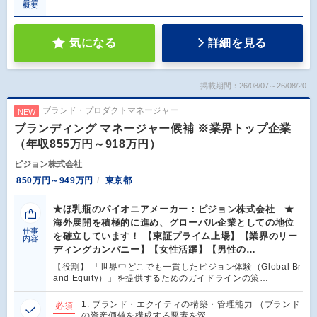
概要
気になる
詳細を見る
掲載期間：26/08/07～26/08/20
ブランド・プロダクトマネージャー
NEW
ブランディング マネージャー候補 ※業界トップ企業
（年収855万円～918万円）
ピジョン株式会社
850万円～949万円
東京都
★ほ乳瓶のパイオニアメーカー：ピジョン株式会社 ★
海外展開を積極的に進め、グローバル企業としての地位
仕事
を確立しています！ 【東証プライム上場】【業界のリー
内容
ディングカンパニー】【女性活躍】【男性の…
【役割】 「世界中どこでも一貫したピジョン体験（Global Br
and Equity）」を提供するためのガイドラインの策…
1. ブランド・エクイティの構築・管理能力 （ブランド
必須
の資産価値を構成する要素を深…