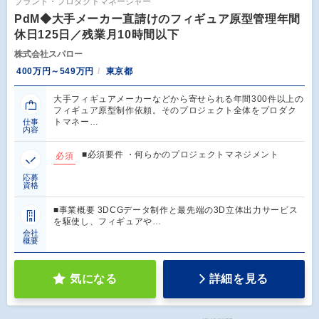
ブランド・プロダクトマネージャー
PdM◆大手メーカー直請けのフィギュア原型管理年間
休日125日／残業月10時間以下
株式会社スパロー
400万円～549万円
東京都
大手フィギュアメーカーなどから寄せられる年間300件以上の
フィギュア原型制作依頼。そのプロジェクト全体をプロダク
トマネー…
仕事
内容
■必須要件 ・何らかのプロジェクトマネジメント
必須
応募
資格
■事業概要 3DCGデータ制作と最先端の3D立体出力サービス
を駆使し、フィギュアや…
会社
概要
気になる
詳細を見る