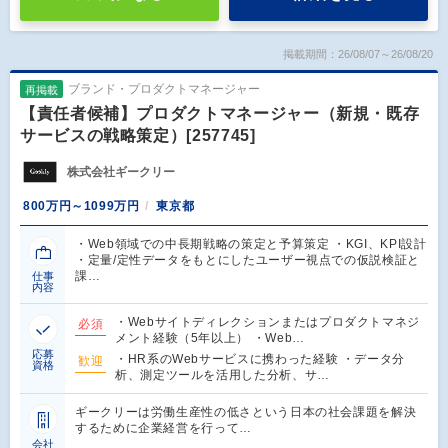
掲載期間：26/08/07～26/08/20
ブランド・プロダクトマネージャー
再掲載
【責任者候補】プロダクトマネージャー（新規・既存
サービスの戦略策定）[257745]
株式会社ギークリー
800万円～1099万円
東京都
・Web領域での中長期戦略の策定と予算策定 ・KGI、KPI設計
・定量/定性データをもとにしたユーザー視点での仮説検証と
課…
仕事
内容
・Webサイトディレクションまたはプロダクトマネジ
必須
メント経験（5年以上） ・Web…
応募
・HR系のWebサービスに携わった経験 ・データ分
歓迎
資格
析、測定ツールを活用した分析、サ…
ギークリーは労働生産性の低さという日本の社会課題を解決
するために企業経営を行って…
会社