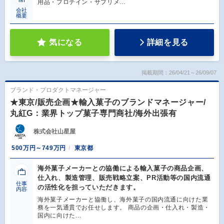
用品・プロテイン・サプリメ…
会社
概要
気になる
詳細を見る
掲載期間：26/04/21～26/09/07
ブランド・プロダクトマネージャー
★東京/販売企画★輸入菓子のブランドマネージャー/
丸紅G：業界トップ菓子専門商社/海外出張有
株式会社山星屋
500万円～749万円
東京都
海外菓子メーカーとの協働による輸入菓子の商品企画、
仕入れ、製造管理、販売戦略立案、PR活動等の国内流通
仕事
の活性化を担っていただきます。
内容
海外菓子メーカーと協働し、海外菓子の国内流通に向けた業
務を一気通貫でお任せします。 商品の企画・仕入れ・製造・
国内に向けた…