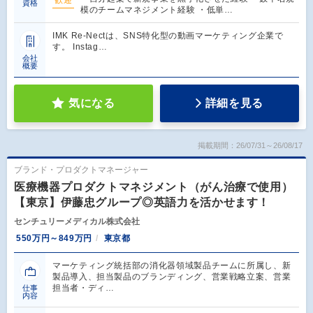
歓迎
資格
模のチームマネジメント経験 ・低単…
IMK Re-Nectは、SNS特化型の動画マーケティング企業で
す。 Instag…
会社
概要
気になる
詳細を見る
掲載期間：26/07/31～26/08/17
ブランド・プロダクトマネージャー
医療機器プロダクトマネジメント（がん治療で使用）
【東京】伊藤忠グループ◎英語力を活かせます！
センチュリーメディカル株式会社
550万円～849万円
東京都
マーケティング統括部の消化器領域製品チームに所属し、新
製品導入、担当製品のブランディング、営業戦略立案、営業
担当者・ディ…
仕事
内容