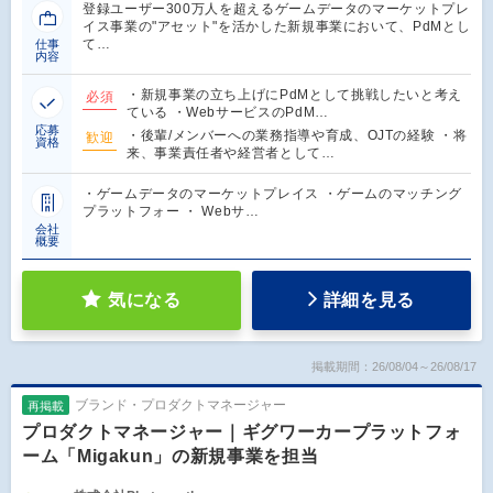
登録ユーザー300万人を超えるゲームデータのマーケットプレ
イス事業の"アセット"を活かした新規事業において、PdMとし
て…
仕事
内容
・新規事業の立ち上げにPdMとして挑戦したいと考え
必須
ている ・WebサービスのPdM…
応募
・後輩/メンバーへの業務指導や育成、OJTの経験 ・将
歓迎
資格
来、事業責任者や経営者として…
・ゲームデータのマーケットプレイス ・ゲームのマッチング
プラットフォー ・ Webサ…
会社
概要
気になる
詳細を見る
掲載期間：26/08/04～26/08/17
ブランド・プロダクトマネージャー
再掲載
プロダクトマネージャー｜ギグワーカープラットフォ
ーム「Migakun」の新規事業を担当