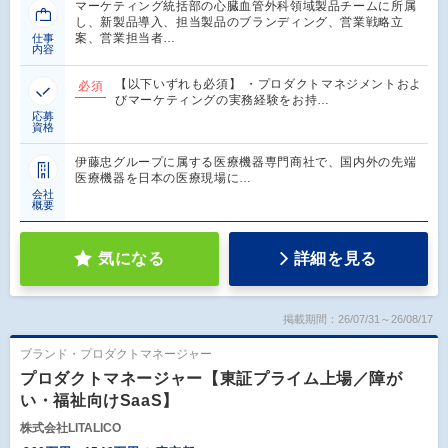
マーケティング統括部の心臓血管外科領域製品チームに所属
し、新製品導入、担当製品のブランディング、営業戦略立
案、営業担当者…
仕事
内容
【以下いずれも必須】 ・プロダクトマネジメントおよ
必須
びマーケティングの実務経験をお持…
応募
資格
伊藤忠グループに属する医療機器専門商社で、国内外の先端
医療機器を日本の医療現場に…
会社
概要
気になる
詳細を見る
掲載期間：26/07/31～26/08/17
ブランド・プロダクトマネージャー
プロダクトマネージャー【東証プライム上場／障が
い・福祉向けSaaS】
株式会社LITALICO