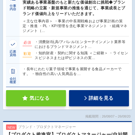
実績ある事業基盤のもと新たな価値創出に挑戦◆ブラン
仕事
ド戦略の立案・新規事業の推進を通じて、事業成長とブ
内容
ランド価値向上をリードいただきます。
＜主な仕事内容＞ ・事業の中長期戦略および事業計画の策
定・推進 ・PL・KPI管理を含む事業マネジメント ・組織マネ
ジメント（…
・消費財/玩具/アパレル/エンターテインメント業界等
必須
におけるブランドマネジメント…
応募
・知的財産・契約に関する知識 ＜ご経験＞ ・ライセン
歓迎
資格
スビジネスまたはIPビジネスの実…
・長年にわたり菓子領域で事業を展開する食品メーカーで
す。 ・独自性の高い人気商品を…
会社
概要
気になる
詳細を見る
掲載期間：26/08/07～26/08/20
ブランド・プロダクトマネージャー
NEW
【プロダクト推進室】プロダクトマネージャー/自社開