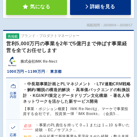
気になる
詳細を見る
掲載期間：26/08/04～26/08/17
ブランド・プロダクトマネージャー
再掲載
営利5,000万円の事業を2年で5億円まで伸ばす事業経
営を全てお任せします
株式会社IMK Re-Nect
1000万円～1199万円
東京都
・中長期事業計画とPLマネジメント ・LTV連動CRM戦略
・解約/離脱の構造的解決 ・高単価バックエンドの転換設
仕事
計 ・KGI/KPI策定とデータドリブン文化構築 ・著名人等
内容
ネットワークを活かした新サービス開発
【事業・ポジション概要】 IMK Re-Nectは、マーケで事業投
資する会社です。 投資第一弾「IMK Books」（会員5…
・事業のPL責任を持って 0→1 または 1→10 を率いた
必須
経験 ・EC／サブスク…
応募
・自分起案で新規事業を黒字化させた経験 ・数十名規