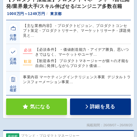
発/業界最大手/スキル伸ばせる/エンジニア多数在籍
1000万円～1249万円
東京都
【主な業務内容】 - プロダクトビジョン、プロダクトコンセ
プト策定 - プロダクトリサーチ、マーケットリサーチ - 課題発
見と…
仕事
内容
【必須条件】 ・価値創造能力 - アイデア勝負、思いつ
必須
きではなく、マーケットやユーザ…
応募
【歓迎条件】 プロダクトマネージャーが個々の才能を
歓迎
資格
自由に発揮しながらプロダクト価値…
事業内容 マーケティングインテリジェンス事業 デジタルトラ
ンスフォーメーション事業…
会社
概要
気になる
詳細を見る
掲載期間：26/08/07～26/08/20
ブランド・プロダクトマネージャー
再掲載