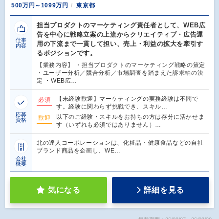
500万円～1099万円
東京都
担当プロダクトのマーケティング責任者として、WEB広
告を中心に戦略立案の上流からクリエイティブ・広告運
仕事
用の下流まで一貫して担い、売上・利益の拡大を牽引す
内容
るポジションです。
【業務内容】 ・担当プロダクトのマーケティング戦略の策定
・ユーザー分析／競合分析／市場調査を踏まえた訴求軸の決
定 ・WEB広…
【未経験歓迎】マーケティングの実務経験は不問で
必須
す。経験に関わらず挑戦でき、スキル…
応募
以下のご経験・スキルをお持ちの方は存分に活かせま
歓迎
資格
す（いずれも必須ではありません）…
北の達人コーポレーションは、化粧品・健康食品などの自社
ブランド商品を企画し、WE…
会社
概要
気になる
詳細を見る