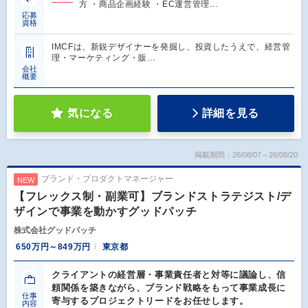
方 ・商品企画経験 ・EC運営管理…
応募
資格
IMCFは、新鋭デザイナーを発掘し、投資したうえで、経営管
理・マーケティング・販…
会社
概要
気になる
詳細を見る
掲載期間：26/08/07～26/08/20
ブランド・プロダクトマネージャー
NEW
【フレックス制・副業可】ブランドストラテジスト/デ
ザインで事業を動かすグッドパッチ
株式会社グッドパッチ
650万円～849万円
東京都
クライアントの経営層・事業責任者と対等に議論し、信
頼関係を築きながら、ブランド戦略をもって事業成長に
仕事
寄与するプロジェクトリードをお任せします。
内容