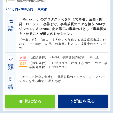
株式会社Photosynth
700万円～999万円
東京都
「Migakun」のプロダクト化を0→1で牽引。企画・開
発・ローンチ・改善まで、事業成長のコアを担うPdMポ
仕事
ジション。Akerunに次ぐ第二の事業の柱として事業拡大
内容
をさせることが最大のミッション。
【仕事内容】 「無人・省人化」が加速する施設運営市場にお
いて、Photosynthの第二の事業の柱として成長中のギグワー
カ…
【必須要件】 ・PdM、事業開発の経験 3年以上
必須
【歓迎要件】 ・ITプロダクトにおけるPdm・PMM、事
歓迎
応募
業開発経験 ・ITプロダクト…
資格
［キーレス社会を創造し、世界規模のインパクトとイノベー
ションを生み出す］ 私たちは…
会社
概要
気になる
詳細を見る