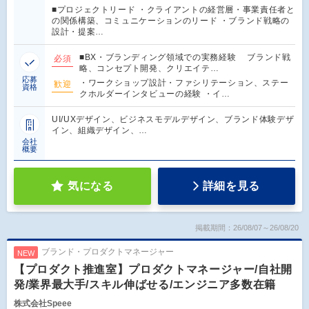
■プロジェクトリード ・クライアントの経営層・事業責任者と
の関係構築、コミュニケーションのリード ・ブランド戦略の
設計・提案…
■BX・ブランディング領域での実務経験 ブランド戦
必須
略、コンセプト開発、クリエイテ…
応募
・ワークショップ設計・ファシリテーション、ステー
歓迎
資格
クホルダーインタビューの経験 ・イ…
UI/UXデザイン、ビジネスモデルデザイン、ブランド体験デザ
イン、組織デザイン、…
会社
概要
気になる
詳細を見る
掲載期間：26/08/07～26/08/20
ブランド・プロダクトマネージャー
NEW
【プロダクト推進室】プロダクトマネージャー/自社開
発/業界最大手/スキル伸ばせる/エンジニア多数在籍
株式会社Speee