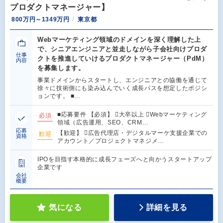
プロダクトマネージャー】
800万円～1349万円
東京都
Webマーケティング領域のドメインを深く理解した上
で、シニアエンジニアと並走しながら子会社向けプロダ
仕事
クトを推進していけるプロダクトマネージャー（PdM）
内容
を募集します。
事業ドメインからスタートし、エンジニアとの協働を通じて
徐々に技術側にも染み込んでいく成長パスを想定したポジシ
ョンです。 ■…
■応募要件 【必須】 大卒以上 Webマーケティング
必須
領域（広告運用、SEO、CRM…
応募
【歓迎】 広告代理店・デジタルマーケ支援企業での
歓迎
資格
アカウント／プロジェクトマネジメ…
IPOを目指す本格的に成長フェーズへと向かうスタートアップ
企業です
会社
概要
気になる
詳細を見る