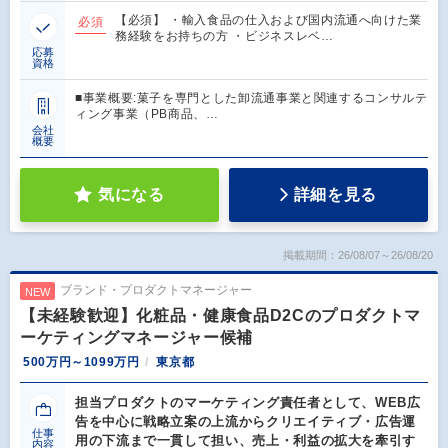
【必須】 ・輸入食品の仕入および国内流通へ向けた業
必須
務経験をお持ちの方 ・ビジネスレベ…
応募
資格
■事業概要:菓子を専門とした卸流通事業と関連するコンサルテ
ィング事業（PB商品、…
会社
概要
気になる
詳細を見る
掲載期間：26/08/07～26/08/20
ブランド・プロダクトマネージャー
NEW
【未経験歓迎】化粧品・健康食品D2Cのプロダクトマ
ーケティングマネージャー候補
500万円～1099万円
東京都
担当プロダクトのマーケティング責任者として、WEB広
告を中心に戦略立案の上流からクリエイティブ・広告運
仕事
用の下流まで一貫して担い、売上・利益の拡大を牽引す
内容