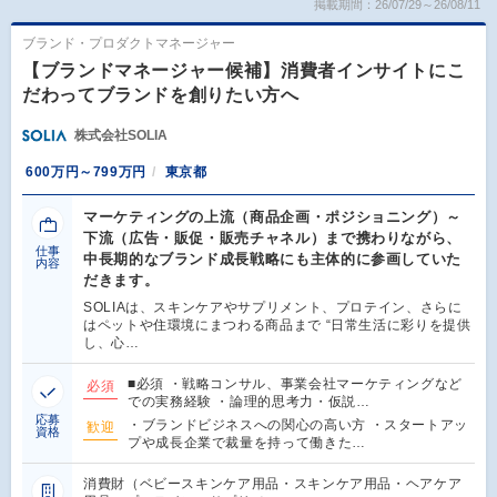
掲載期間：26/07/29～26/08/11
ブランド・プロダクトマネージャー
【ブランドマネージャー候補】消費者インサイトにこ
だわってブランドを創りたい方へ
株式会社SOLIA
600万円～799万円
東京都
マーケティングの上流（商品企画・ポジショニング）～
下流（広告・販促・販売チャネル）まで携わりながら、
仕事
中長期的なブランド成長戦略にも主体的に参画していた
内容
だきます。
SOLIAは、スキンケアやサプリメント、プロテイン、さらに
はペットや住環境にまつわる商品まで “日常生活に彩りを提供
し、心…
■必須 ・戦略コンサル、事業会社マーケティングなど
必須
での実務経験 ・論理的思考力・仮説…
応募
・ブランドビジネスへの関心の高い方 ・スタートアッ
歓迎
資格
プや成長企業で裁量を持って働きた…
消費財（ベビースキンケア用品・スキンケア用品・ヘアケア