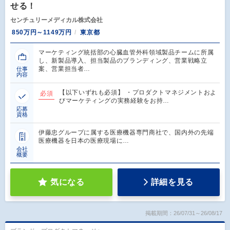
せる！
センチュリーメディカル株式会社
850万円～1149万円
東京都
マーケティング統括部の心臓血管外科領域製品チームに所属
し、新製品導入、担当製品のブランディング、営業戦略立
案、営業担当者…
仕事
内容
【以下いずれも必須】 ・プロダクトマネジメントおよ
必須
びマーケティングの実務経験をお持…
応募
資格
伊藤忠グループに属する医療機器専門商社で、国内外の先端
医療機器を日本の医療現場に…
会社
概要
気になる
詳細を見る
掲載期間：26/07/31～26/08/17