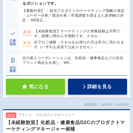
るポジションです。
【業務内容】 ・担当プロダクトのマーケティング戦略の策定
・ユーザー分析／競合分析／市場調査を踏まえた訴求軸の決
定 ・WEB広…
【未経験歓迎】マーケティングの実務経験は不問で
必須
す。経験に関わらず挑戦でき、スキル…
応募
以下のご経験・スキルをお持ちの方は存分に活かせま
歓迎
資格
す（いずれも必須ではありません）…
北の達人コーポレーションは、化粧品・健康食品などの自社
ブランド商品を企画し、WE…
会社
概要
気になる
詳細を見る
掲載期間：26/08/07～26/08/20
ブランド・プロダクトマネージャー
NEW
【未経験歓迎】化粧品・健康食品D2Cのプロダクトマ
ーケティングマネージャー候補