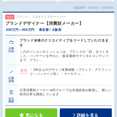
掲載期間：26/08/07～26/08/20
ブランド・プロダクトマネージャー
NEW
ブランドデザイナー【消費財メーカー】
800万円～999万円
東京都 / 大阪府
ブランド全体のクリエイティブをリードしていただきま
す
仕事
内容
このポジションのミッションは、ブランドの「顔」をつくる
こと。パッケージを中心に、販促素材やデジタルコンテンツ
まで、ブラン…
・3年以上のデザイン実務経験（ブランド・グラフィッ
必須
ク・パッケージ等） ・マーケティ…
応募
資格
日系消費財メーカー ●同グループは先端技術を駆使し、新しい
研究分野を開拓しています…
会社
概要
気になる
詳細を見る