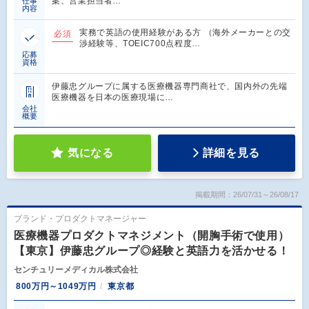
案、営業担当者…
仕事
内容
実務で英語の使用経験がある方 （海外メーカーとの交
必須
渉経験等、TOEIC700点程度…
応募
資格
伊藤忠グループに属する医療機器専門商社で、国内外の先端
医療機器を日本の医療現場に…
会社
概要
気になる
詳細を見る
掲載期間：26/07/31～26/08/17
ブランド・プロダクトマネージャー
医療機器プロダクトマネジメント（開胸手術で使用）
【東京】伊藤忠グループ◎経験と英語力を活かせる！
センチュリーメディカル株式会社
800万円～1049万円
東京都