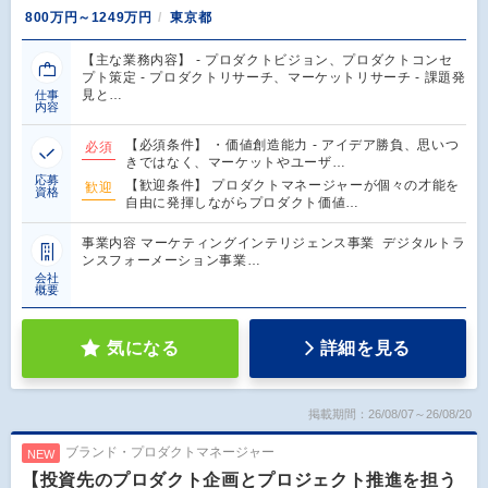
800万円～1249万円
東京都
【主な業務内容】 - プロダクトビジョン、プロダクトコンセ
プト策定 - プロダクトリサーチ、マーケットリサーチ - 課題発
見と…
仕事
内容
【必須条件】 ・価値創造能力 - アイデア勝負、思いつ
必須
きではなく、マーケットやユーザ…
応募
【歓迎条件】 プロダクトマネージャーが個々の才能を
歓迎
資格
自由に発揮しながらプロダクト価値…
事業内容 マーケティングインテリジェンス事業 デジタルトラ
ンスフォーメーション事業…
会社
概要
気になる
詳細を見る
掲載期間：26/08/07～26/08/20
ブランド・プロダクトマネージャー
NEW
【投資先のプロダクト企画とプロジェクト推進を担う