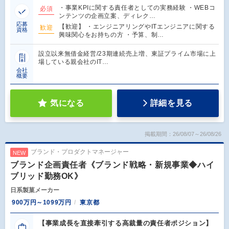
・事業KPIに関する責任者としての実務経験 ・WEBコ
必須
ンテンツの企画立案、ディレク…
応募
【歓迎】 ・エンジニアリングやITエンジニアに関する
歓迎
資格
興味関心をお持ちの方 ・予算、制…
設立以来無借金経営/23期連続売上増、東証プライム市場に上
場している親会社のIT…
会社
概要
気になる
詳細を見る
掲載期間：26/08/07～26/08/26
ブランド・プロダクトマネージャー
NEW
ブランド企画責任者《ブランド戦略・新規事業◆ハイ
ブリッド勤務OK》
日系製菓メーカー
900万円～1099万円
東京都
【事業成長を直接牽引する高裁量の責任者ポジション】