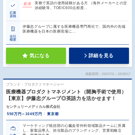
実務で英語の使用経験がある方 （海外メーカーとの交
必須
渉経験等、TOEIC600点程度…
応募
資格
伊藤忠グループに属する医療機器専門商社で、国内外の先端
医療機器を日本の医療現場に…
会社
概要
気になる
詳細を見る
掲載期間：26/07/31～26/08/17
ブランド・プロダクトマネージャー
医療機器プロダクトマネジメント（開胸手術で使用）
【東京】伊藤忠グループ◎英語力を活かせます！
センチュリーメディカル株式会社
550万円～1049万円
東京都
マーケティング統括部の心臓血管外科領域製品チームに所属
し、新製品導入、担当製品のブランディング、営業戦略立