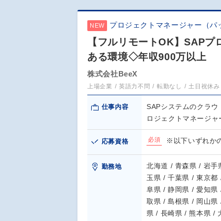
プロジェクトマネージャー（パ
NEW
【フルリモートOK】SAP
ある環境◇年収900万以上
株式会社BeeX
上場企業
英語力不問
転勤なし
土日祝休み
SAPシステムのクラウ
仕事内容
ロジェクトマネージャ
必須
※以下いずれかの
応募資格
北海道 / 青森県 / 岩手県
勤務地
玉県 / 千葉県 / 東京都 
阜県 / 静岡県 / 愛知県 
取県 / 島根県 / 岡山県 
県 / 長崎県 / 熊本県 /