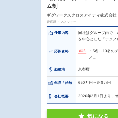
ム制
ギグワークスクロスアイティ株式会社
管理職・マネジャー
同社はグループ内で、
仕事内容
を中心とした「テクノ
必須
・5名～10名
応募資格
メ…
京都府
勤務地
650万円～849万円
年収 / 給与
2020年2月1日よ
会社概要
気になる