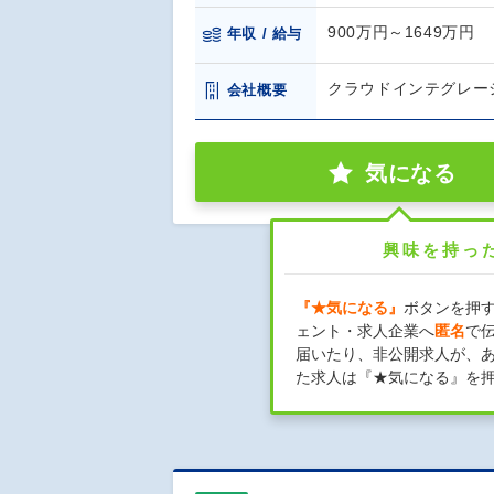
900万円～1649万円
年収 / 給与
クラウドインテグレー
会社概要
気になる
興味を持っ
『★気になる』
ボタンを押
ェント・求人企業へ
匿名
で
届いたり、非公開求人が、
た求人は『★気になる』を