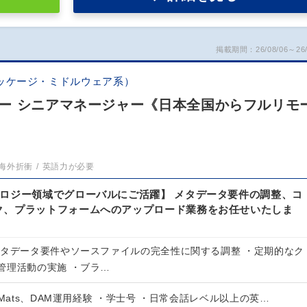
掲載期間：26/08/06～26/
ッケージ・ミドルウェア系）
ー シニアマネージャー《日本全国からフルリモ
海外折衝
英語力が必要
ノロジー領域でグローバルにご活躍】 メタデータ要件の調整、コ
ク、プラットフォームへのアップロード業務をお任せいたしま
メタデータ要件やソースファイルの完全性に関する調整 ・定期的なク
管理活動の実施 ・ブラ…
omoMats、DAM運用経験 ・学士号 ・日常会話レベル以上の英…