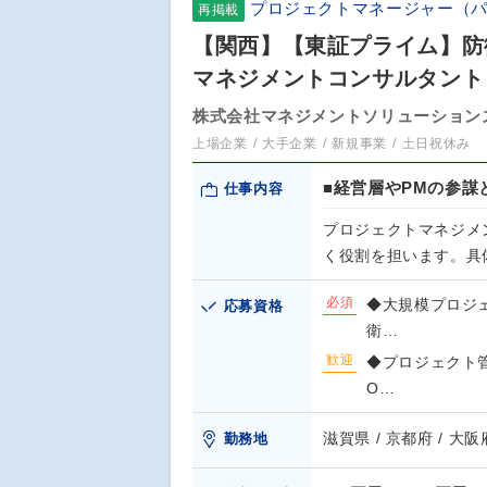
プロジェクトマネージャー（
再掲載
【関西】【東証プライム】防
マネジメントコンサルタント
株式会社マネジメントソリューション
上場企業
大手企業
新規事業
土日祝休み
■経営層やPMの参
仕事内容
プロジェクトマネジメ
く役割を担います。具
必須
◆大規模プロジ
応募資格
衛…
歓迎
◆プロジェクト
O…
滋賀県 / 京都府 / 大阪
勤務地