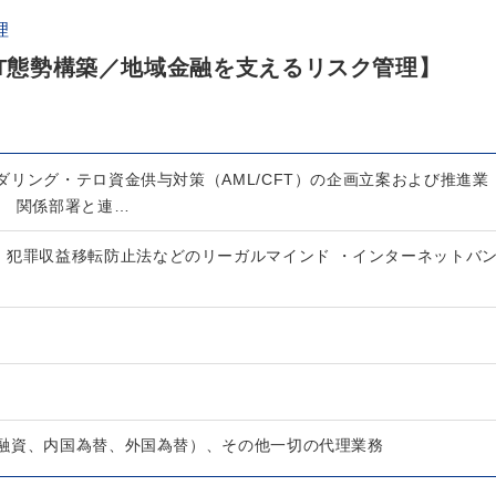
理
FT態勢構築／地域金融を支えるリスク管理】
ダリング・テロ資金供与対策（AML/CFT）の企画立案および推進業
。 関係部署と連…
、犯罪収益移転防止法などのリーガルマインド ・インターネットバ
融資、内国為替、外国為替）、その他一切の代理業務