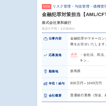
リスク管理・与信管理・債権管
NEW
金融犯罪対策担当【AML/C
株式会社東和銀行
英語力不問
土日祝休み
金融犯罪やマネーロン
仕事内容
務をお任せいたします
必須
・会社法、民法
応募資格
キン…
群馬県
勤務地
800万円～1049万円
年収 / 給与
普通銀行業務（預金、
会社概要