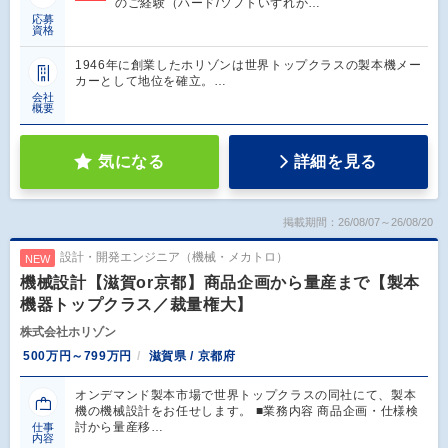
のご経験（ハード/ソフトいずれか…
応募
資格
1946年に創業したホリゾンは世界トップクラスの製本機メー
カーとして地位を確立。…
会社
概要
気になる
詳細を見る
掲載期間：26/08/07～26/08/20
設計・開発エンジニア（機械・メカトロ）
NEW
機械設計【滋賀or京都】商品企画から量産まで【製本
機器トップクラス／裁量権大】
株式会社ホリゾン
500万円～799万円
滋賀県 / 京都府
オンデマンド製本市場で世界トップクラスの同社にて、製本
機の機械設計をお任せします。 ■業務内容 商品企画・仕様検
討から量産移…
仕事
内容