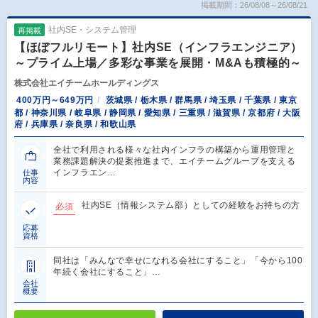
掲載期間：26/08/08～26/08/21
社内SE・システム管理
再掲載
【ほぼフルリモート】社内SE（インフラエンジニア）
～プライム上場／多彩な事業を展開・M&Aも積極的～
株式会社エイチームホールディングス
400万円～649万円
茨城県 / 栃木県 / 群馬県 / 埼玉県 / 千葉県 / 東京
都 / 神奈川県 / 岐阜県 / 静岡県 / 愛知県 / 三重県 / 滋賀県 / 京都府 / 大阪
府 / 兵庫県 / 奈良県 / 和歌山県
全社で利用される様々な社内インフラの構築から運用管理と
業務課題解決の提案推進まで、エイチームグループを支える
インフラエン…
仕事
内容
社内SE（情報システム部）としての経験をお持ちの方
必須
応募
資格
同社は「みんなで幸せになれる会社にすること」「今から100
年続く会社にすること」…
会社
概要