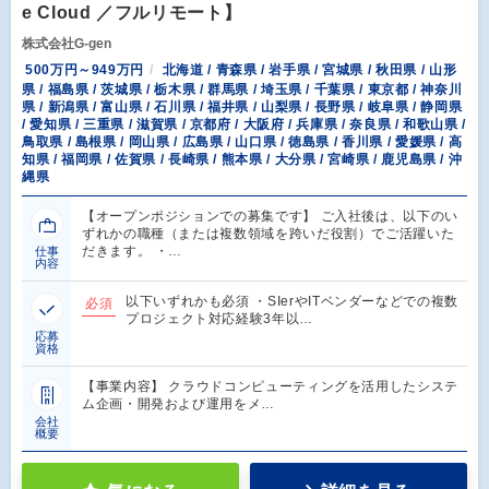
e Cloud ／フルリモート】
株式会社G-gen
500万円～949万円
北海道 / 青森県 / 岩手県 / 宮城県 / 秋田県 / 山形
県 / 福島県 / 茨城県 / 栃木県 / 群馬県 / 埼玉県 / 千葉県 / 東京都 / 神奈川
県 / 新潟県 / 富山県 / 石川県 / 福井県 / 山梨県 / 長野県 / 岐阜県 / 静岡県
/ 愛知県 / 三重県 / 滋賀県 / 京都府 / 大阪府 / 兵庫県 / 奈良県 / 和歌山県 /
鳥取県 / 島根県 / 岡山県 / 広島県 / 山口県 / 徳島県 / 香川県 / 愛媛県 / 高
知県 / 福岡県 / 佐賀県 / 長崎県 / 熊本県 / 大分県 / 宮崎県 / 鹿児島県 / 沖
縄県
【オープンポジションでの募集です】 ご入社後は、以下のい
ずれかの職種（または複数領域を跨いだ役割）でご活躍いた
だきます。 ・…
仕事
内容
以下いずれかも必須 ・SIerやITベンダーなどでの複数
必須
プロジェクト対応経験3年以…
応募
資格
【事業内容】 クラウドコンピューティングを活用したシステ
ム企画・開発および運用をメ…
会社
概要