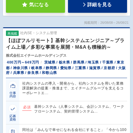
気になる
詳細を見る
掲載期間：26/08/08～26/08/21
社内SE・システム管理
再掲載
【ほぼフルリモート】基幹システムエンジニア～プラ
イム上場／多彩な事業を展開・M&Aも積極的～
株式会社エイチームホールディングス
400万円～649万円
茨城県 / 栃木県 / 群馬県 / 埼玉県 / 千葉県 / 東京
都 / 神奈川県 / 岐阜県 / 静岡県 / 愛知県 / 三重県 / 滋賀県 / 京都府 / 大阪
府 / 兵庫県 / 奈良県 / 和歌山県
社内システムの導入・開発から、社内システムを用いた業務
課題解決の提案・推進まで、エイチームグループを支えるコ
ーポレートエ…
仕事
内容
基幹システム（人事システム、会計システム、ワーク
必須
フローシステム、契約管理システム…
応募
資格
同社は「みんなで幸せになれる会社にすること」「今から100