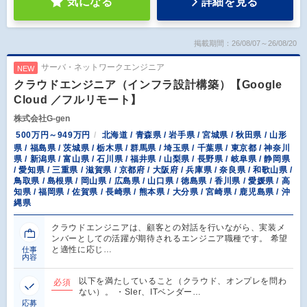
気になる
詳細を見る
掲載期間：26/08/07～26/08/20
サーバ・ネットワークエンジニア
NEW
クラウドエンジニア（インフラ設計構築）【Google
Cloud ／フルリモート】
株式会社G-gen
500万円～949万円
北海道 / 青森県 / 岩手県 / 宮城県 / 秋田県 / 山形
県 / 福島県 / 茨城県 / 栃木県 / 群馬県 / 埼玉県 / 千葉県 / 東京都 / 神奈川
県 / 新潟県 / 富山県 / 石川県 / 福井県 / 山梨県 / 長野県 / 岐阜県 / 静岡県
/ 愛知県 / 三重県 / 滋賀県 / 京都府 / 大阪府 / 兵庫県 / 奈良県 / 和歌山県 /
鳥取県 / 島根県 / 岡山県 / 広島県 / 山口県 / 徳島県 / 香川県 / 愛媛県 / 高
知県 / 福岡県 / 佐賀県 / 長崎県 / 熊本県 / 大分県 / 宮崎県 / 鹿児島県 / 沖
縄県
クラウドエンジニアは、顧客との対話を行いながら、実装メ
ンバーとしての活躍が期待されるエンジニア職種です。 希望
と適性に応じ…
仕事
内容
以下を満たしていること（クラウド、オンプレを問わ
必須
ない）。 ・SIer、ITベンダー…
応募