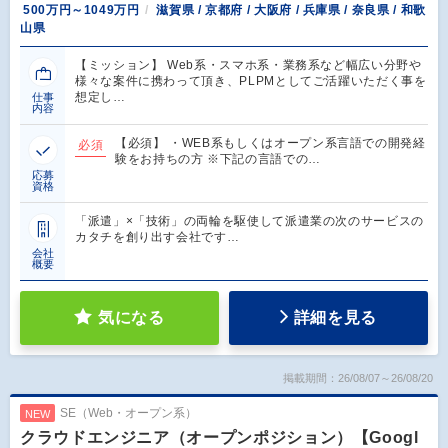
500万円～1049万円
滋賀県 / 京都府 / 大阪府 / 兵庫県 / 奈良県 / 和歌
山県
【ミッション】 Web系・スマホ系・業務系など幅広い分野や
様々な案件に携わって頂き、PLPMとしてご活躍いただく事を
想定し…
仕事
内容
【必須】 ・WEB系もしくはオープン系言語での開発経
必須
験をお持ちの方 ※下記の言語での…
応募
資格
「派遣」×「技術」の両輪を駆使して派遣業の次のサービスの
カタチを創り出す会社です…
会社
概要
気になる
詳細を見る
掲載期間：26/08/07～26/08/20
SE（Web・オープン系）
NEW
クラウドエンジニア（オープンポジション）【Googl