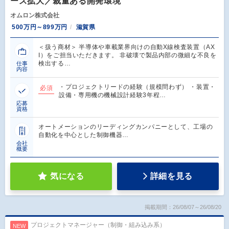
ーズ拡大／裁量ある開発環境
オムロン株式会社
500万円～899万円
滋賀県
＜扱う商材＞ 半導体や車載業界向けの自動X線検査装置（AX
I）をご担当いただきます。 非破壊で製品内部の微細な不良を
検出する…
仕事
内容
・プロジェクトリードの経験（規模問わず） ・装置・
必須
設備・専用機の機械設計経験3年程…
応募
資格
オートメーションのリーディングカンパニーとして、工場の
自動化を中心とした制御機器…
会社
概要
気になる
詳細を見る
掲載期間：26/08/07～26/08/20
プロジェクトマネージャー（制御・組み込み系）
NEW