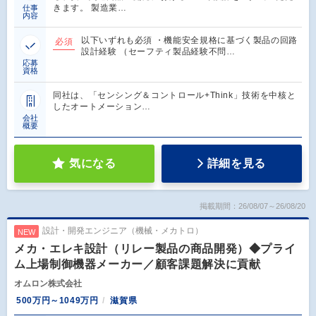
きます。 製造業…
仕事
内容
以下いずれも必須 ・機能安全規格に基づく製品の回路
必須
設計経験 （セーフティ製品経験不問…
応募
資格
同社は、「センシング＆コントロール+Think」技術を中核と
したオートメーション…
会社
概要
気になる
詳細を見る
掲載期間：26/08/07～26/08/20
設計・開発エンジニア（機械・メカトロ）
NEW
メカ・エレキ設計（リレー製品の商品開発）◆プライ
ム上場制御機器メーカー／顧客課題解決に貢献
オムロン株式会社
500万円～1049万円
滋賀県