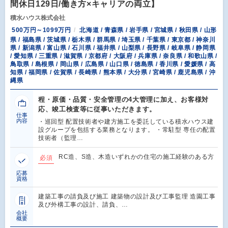
間休日129日/働き方×キャリアの両立】
積水ハウス株式会社
500万円～1099万円
北海道 / 青森県 / 岩手県 / 宮城県 / 秋田県 / 山形
県 / 福島県 / 茨城県 / 栃木県 / 群馬県 / 埼玉県 / 千葉県 / 東京都 / 神奈川
県 / 新潟県 / 富山県 / 石川県 / 福井県 / 山梨県 / 長野県 / 岐阜県 / 静岡県
/ 愛知県 / 三重県 / 滋賀県 / 京都府 / 大阪府 / 兵庫県 / 奈良県 / 和歌山県 /
鳥取県 / 島根県 / 岡山県 / 広島県 / 山口県 / 徳島県 / 香川県 / 愛媛県 / 高
知県 / 福岡県 / 佐賀県 / 長崎県 / 熊本県 / 大分県 / 宮崎県 / 鹿児島県 / 沖
縄県
程・原価・品質・安全管理の4大管理に加え、お客様対
応、竣工検査等に従事いただきます。
仕事
内容
・巡回型 配置技術者や建方施工を委託している積水ハウス建
設グループを包括する業務となります。 ・常駐型 専任の配置
技術者（監理…
RC造、S造、木造いずれかの住宅の施工経験のある方
必須
応募
資格
建築工事の請負及び施工 建築物の設計及び工事監理 造園工事
及び外構工事の設計、請負、…
会社
概要