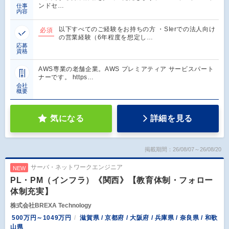
ンドセ…
仕事
内容
以下すべてのご経験をお持ちの方 ・SIerでの法人向け
必須
の営業経験（6年程度を想定し…
応募
資格
AWS専業の老舗企業。AWS プレミアティア サービスパート
ナーです。 https…
会社
概要
気になる
詳細を見る
掲載期間：26/08/07～26/08/20
サーバ・ネットワークエンジニア
NEW
PL・PM（インフラ）《関西》【教育体制・フォロー
体制充実】
株式会社BREXA Technology
500万円～1049万円
滋賀県 / 京都府 / 大阪府 / 兵庫県 / 奈良県 / 和歌
山県