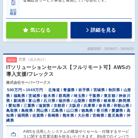
金融総合サービス事業と展開している会社です。
会社
概要
気になる
詳細を見る
掲載期間：26/08/07～26/08/20
営業（法人向け）
NEW
ITソリューションセールス【フルリモート可】AWSの
導入支援/フレックス
株式会社サーバーワークス
500万円～1049万円
北海道 / 青森県 / 岩手県 / 宮城県 / 秋田県 / 山形
県 / 福島県 / 茨城県 / 栃木県 / 群馬県 / 埼玉県 / 千葉県 / 東京都 / 神奈川
県 / 新潟県 / 富山県 / 石川県 / 福井県 / 山梨県 / 長野県 / 岐阜県 / 静岡県
/ 愛知県 / 三重県 / 滋賀県 / 京都府 / 大阪府 / 兵庫県 / 奈良県 / 和歌山県 /
鳥取県 / 島根県 / 岡山県 / 広島県 / 山口県 / 徳島県 / 香川県 / 愛媛県 / 高
知県 / 福岡県 / 佐賀県 / 長崎県 / 熊本県 / 大分県 / 宮崎県 / 鹿児島県 / 沖
縄県
AWSを活用したシステムの構築やリセール・付随するサービ
スに関する営業活動を担当いただきます。BtoBでのインバウ