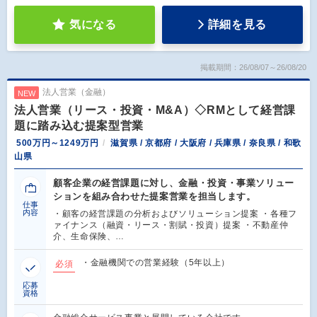
気になる
詳細を見る
掲載期間：26/08/07～26/08/20
法人営業（金融）
NEW
法人営業（リース・投資・M&A）◇RMとして経営課
題に踏み込む提案型営業
500万円～1249万円
滋賀県 / 京都府 / 大阪府 / 兵庫県 / 奈良県 / 和歌
山県
顧客企業の経営課題に対し、金融・投資・事業ソリュー
ションを組み合わせた提案営業を担当します。
仕事
内容
・顧客の経営課題の分析およびソリューション提案 ・各種フ
ァイナンス（融資・リース・割賦・投資）提案 ・不動産仲
介、生命保険、…
・金融機関での営業経験（5年以上）
必須
応募
資格