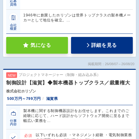
応募
資格
1946年に創業したホリゾンは世界トップクラスの製本機メー
カーとして地位を確立。…
会社
概要
気になる
詳細を見る
掲載期間：26/08/07～26/08/20
プロジェクトマネージャー（制御・組み込み系）
NEW
制御設計【滋賀】◆製本機器トップクラス／裁量権大
株式会社ホリゾン
500万円～799万円
滋賀県
製本機に関する制御機器設計をお任せします。これまでのご
経験に応じて、ハード設計からソフトウェア開発に至るまで
幅広い業務を…
仕事
内容
以下いずれも必須 ・マネジメント経験 ・電気制御業務
必須