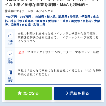
イム上場／多彩な事業を展開・M&Aも積極的～
株式会社エイチームホールディングス
700万円～949万円
茨城県 / 栃木県 / 群馬県 / 埼玉県 / 千葉県 / 東京
都 / 神奈川県 / 岐阜県 / 静岡県 / 愛知県 / 三重県 / 滋賀県 / 京都府 / 大阪
府 / 兵庫県 / 奈良県 / 和歌山県
全社で利用される様々な社内インフラの構築から運用管理、
業務課題解決の提案推進まで、エイチームグループを支える
インフラエン…
仕事
内容
プロジェクトやチームのリーダー、マネジメント経験
必須
応募
資格
同社は「みんなで幸せになれる会社にすること」「今から100
年続く会社にすること」…
会社
概要
気になる
詳細を見る