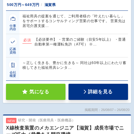
500万円～649万円
滋賀県
福祉用具の提案を通じて、ご利用者様の「叶えたい暮らし」
をサポートするコンサルティング営業の仕事です。 営業先は
居宅介護支援…
仕事
内容
【必須要件】 ・営業のご経験（目安5年以上） ・普通
必須
自動車第一種運転免許（AT可） ※…
応募
資格
～正しく生きる、豊かに生きる～ 同社は60年以上にわたり蓄
積してきた福祉用具レンタ…
会社
概要
気になる
詳細を見る
掲載期間：26/08/07～26/08/20
研究・開発（医療用具・医療機器）
NEW
X線検査装置のメカエンジニア【滋賀】成長市場でニ