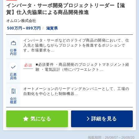
インバータ・サーボ開発プロジェクトリーダー【滋
賀】仕入先協業による商品開発推進
オムロン株式会社
500万円～899万円
滋賀県
インバータ・サーボなどのドライブ商品の開発において、仕
入先と協働しながらプロジェクトを推進するポジションで
す。市場要求を…
仕事
内容
■必須要件 ・商品開発のプロジェクトマネジメント経
必須
験 ・電気設計（特にパワーエレクト…
応募
資格
オートメーションのリーディングカンパニーとして、工場の
自動化を中心とした制御機器…
会社
概要
気になる
詳細を見る
掲載期間：26/08/07～26/08/20