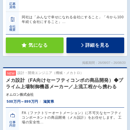
応募
資格
同社は「みんなで幸せになれる会社にすること」「今から100
年続く会社にすること」…
会社
概要
気になる
詳細を見る
掲載期間：26/08/07～26/08/20
設計・開発エンジニア（機械・メカトロ）
NEW
メカ設計（FA向けセーフティコンポの商品開発）◆プ
ライム上場制御機器メーカー／上流工程から携わる
オムロン株式会社
500万円～899万円
滋賀県
FA（ファクトリーオートメーション）に不可欠なセーフティ
コンポーネントの商品開発（メカ設計）をお任せします。 工
場の安全性…
仕事
内容