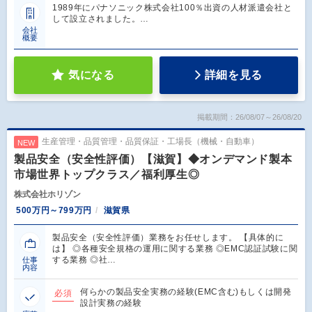
1989年にパナソニック株式会社100％出資の人材派遣会社と
して設立されました。…
会社
概要
気になる
詳細を見る
掲載期間：26/08/07～26/08/20
生産管理・品質管理・品質保証・工場長（機械・自動車）
NEW
製品安全（安全性評価）【滋賀】◆オンデマンド製本
市場世界トップクラス／福利厚生◎
株式会社ホリゾン
500万円～799万円
滋賀県
製品安全（安全性評価）業務をお任せします。 【具体的に
は】 ◎各種安全規格の運用に関する業務 ◎EMC認証試験に関
する業務 ◎社…
仕事
内容
何らかの製品安全実務の経験(EMC含む)もしくは開発
必須
設計実務の経験