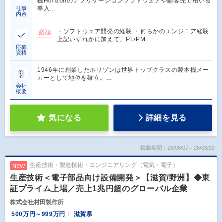
機Horizonのアプリケーションソフトウェアや顧客先で用いる
導入…
仕事
内容
・ソフトウェア開発の経験 ・何らかのエンジニア経験
必須
上記いずれかに加えて、PL/PM…
応募
資格
1946年に創業したホリゾンは世界トップクラスの製本機メー
カーとして地位を確立。…
会社
概要
気になる
詳細を見る
掲載期間：26/08/07～26/08/20
生産技術・製造技術・エンジニアリング（電気・電子）
NEW
生産技術＜電子部品向け設備開発＞【滋賀/野洲】◆東
証プライム上場／売上1兆円超のグローバル企業
株式会社村田製作所
500万円～999万円
滋賀県