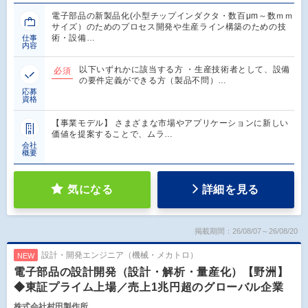
電子部品の新製品化(小型チップインダクタ・数百μm～数ｍｍ
サイズ）のためのプロセス開発や生産ライン構築のための技
術・設備…
仕事
内容
以下いずれかに該当する方 ・生産技術者として、設備
必須
の要件定義ができる方（製品不問）…
応募
資格
【事業モデル】 さまざまな市場やアプリケーションに新しい
価値を提案することで、ムラ…
会社
概要
気になる
詳細を見る
掲載期間：26/08/07～26/08/20
設計・開発エンジニア（機械・メカトロ）
NEW
電子部品の設計開発（設計・解析・量産化）【野洲】
◆東証プライム上場／売上1兆円超のグローバル企業
株式会社村田製作所