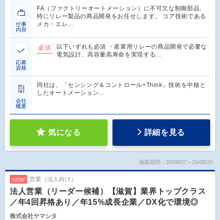
FA（ファクトリーオートメーション）に不可欠な制御部品、
特にリレー製品の商品開発をお任せします。 コア技術である
メカ・エレ…
仕事
内容
以下いずれも必須 ・産業用リレーの商品開発で必要な
必須
電気設計、高容量高寿命を実現する…
応募
資格
同社は、「センシング＆コントロール+Think」技術を中核と
したオートメーション…
会社
概要
気になる
詳細を見る
掲載期間：26/08/07～26/08/20
営業（法人向け）
NEW
法人営業（リーダー候補）【滋賀】業界トップクラス
／年4回昇格あり／年15%成長企業／DX化で環境◎
株式会社ヤマシタ