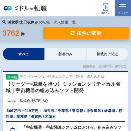
滋賀県/土日祝休み
の転職・求人情報一覧
3762
条件の変更
件
すべて
新着のみ
掲載終了間近
掲載期間：26/08/09～26/08/22
アプリケーション開発エンジニア（制御・組み込み系）
再掲載
【リーダー×裁量を持つ】ミッションクリティカル領
域｜宇宙機器の組み込みソフト開発
株式会社STELAQ
600万円～949万円
埼玉県 / 千葉県 / 東京都 / 神奈川県 / 岐阜県 / 静
岡県 / 愛知県 / 滋賀県 / 大阪府
「宇宙機器・宇宙関連システムにおける、組み込みソフ