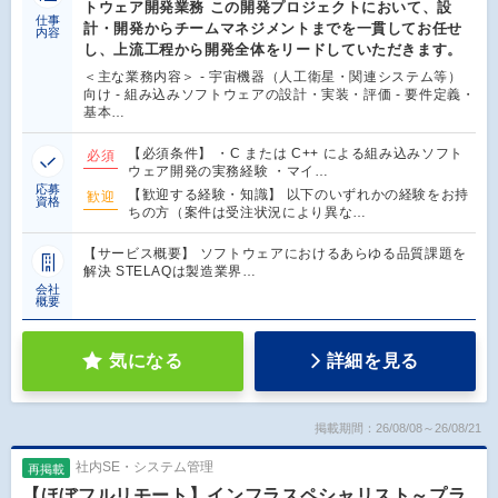
トウェア開発業務 この開発プロジェクトにおいて、設
仕事
計・開発からチームマネジメントまでを一貫してお任せ
内容
し、上流工程から開発全体をリードしていただきます。
＜主な業務内容＞ - 宇宙機器（人工衛星・関連システム等）
向け - 組み込みソフトウェアの設計・実装・評価 - 要件定義・
基本…
【必須条件】 ・C または C++ による組み込みソフト
必須
ウェア開発の実務経験 ・マイ…
応募
【歓迎する経験・知識】 以下のいずれかの経験をお持
歓迎
資格
ちの方（案件は受注状況により異な…
【サービス概要】 ソフトウェアにおけるあらゆる品質課題を
解決 STELAQは製造業界…
会社
概要
気になる
詳細を見る
掲載期間：26/08/08～26/08/21
社内SE・システム管理
再掲載
【ほぼフルリモート】インフラスペシャリスト～プラ