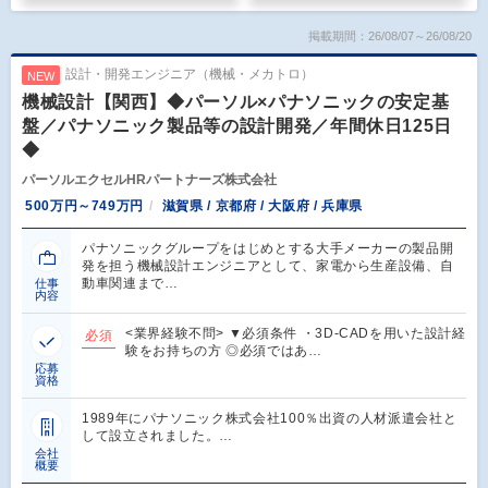
掲載期間：26/08/07～26/08/20
設計・開発エンジニア（機械・メカトロ）
NEW
機械設計【関西】◆パーソル×パナソニックの安定基
盤／パナソニック製品等の設計開発／年間休日125日
◆
パーソルエクセルHRパートナーズ株式会社
500万円～749万円
滋賀県 / 京都府 / 大阪府 / 兵庫県
パナソニックグループをはじめとする大手メーカーの製品開
発を担う機械設計エンジニアとして、家電から生産設備、自
動車関連まで…
仕事
内容
<業界経験不問> ▼必須条件 ・3D-CADを用いた設計経
必須
験をお持ちの方 ◎必須ではあ…
応募
資格
1989年にパナソニック株式会社100％出資の人材派遣会社と
して設立されました。…
会社
概要