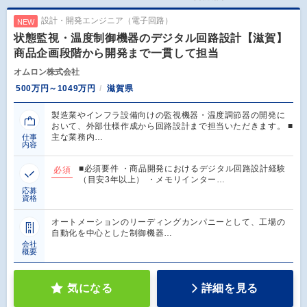
設計・開発エンジニア（電子回路）
NEW
状態監視・温度制御機器のデジタル回路設計【滋賀】
商品企画段階から開発まで一貫して担当
オムロン株式会社
500万円～1049万円
滋賀県
製造業やインフラ設備向けの監視機器・温度調節器の開発に
おいて、外部仕様作成から回路設計まで担当いただきます。 ■
主な業務内…
仕事
内容
■必須要件 ・商品開発におけるデジタル回路設計経験
必須
（目安3年以上） ・メモリインター…
応募
資格
オートメーションのリーディングカンパニーとして、工場の
自動化を中心とした制御機器…
会社
概要
気になる
詳細を見る