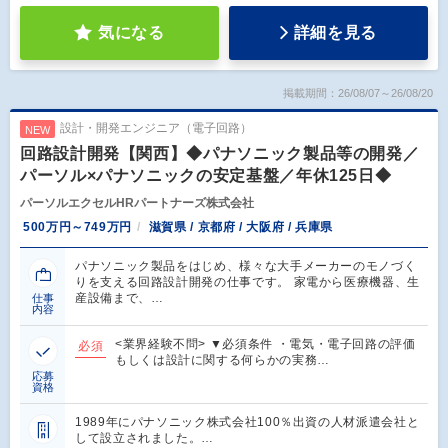
気になる
詳細を見る
掲載期間：26/08/07～26/08/20
設計・開発エンジニア（電子回路）
NEW
回路設計開発【関西】◆パナソニック製品等の開発／
パーソル×パナソニックの安定基盤／年休125日◆
パーソルエクセルHRパートナーズ株式会社
500万円～749万円
滋賀県 / 京都府 / 大阪府 / 兵庫県
パナソニック製品をはじめ、様々な大手メーカーのモノづく
りを支える回路設計開発の仕事です。 家電から医療機器、生
産設備まで、…
仕事
内容
<業界経験不問> ▼必須条件 ・電気・電子回路の評価
必須
もしくは設計に関する何らかの実務…
応募
資格
1989年にパナソニック株式会社100％出資の人材派遣会社と
して設立されました。…