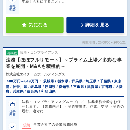
年続く会社にすること」…
会社
概要
気になる
詳細を見る
掲載期間：26/08/08～26/08/21
法務・コンプライアンス
再掲載
法務【ほぼフルリモート】～プライム上場／多彩な事
業を展開・M&Aも積極的～
株式会社エイチームホールディングス
400万円～649万円
茨城県 / 栃木県 / 群馬県 / 埼玉県 / 千葉県 / 東京
都 / 神奈川県 / 岐阜県 / 静岡県 / 愛知県 / 三重県 / 滋賀県 / 京都府 / 大阪
府 / 兵庫県 / 奈良県 / 和歌山県
法務・コンプライアンスグループにて、法務業務全般をお任
せします。 【業務内容】 ・契約書審査、作成、交渉 ・契約の
履行、遵守に…
仕事
内容
事業会社での企業法務経験
必須