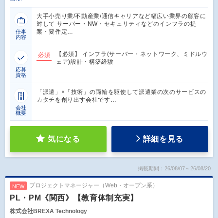
大手小売り業/不動産業/通信キャリアなど幅広い業界の顧客に
対して サーバー・NW・セキュリティなどのインフラの提
案・要件定…
仕事
内容
【必須】 インフラ(サーバー・ネットワーク、ミドルウ
必須
ェア)設計・構築経験
応募
資格
「派遣」×「技術」の両輪を駆使して派遣業の次のサービスの
カタチを創り出す会社です…
会社
概要
気になる
詳細を見る
掲載期間：26/08/07～26/08/20
プロジェクトマネージャー（Web・オープン系）
NEW
PL・PM《関西》【教育体制充実】
株式会社BREXA Technology