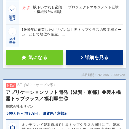
以下いずれも必須 ・プロジェクトマネジメント経験
必須
・機械設計の経験
応募
資格
1946年に創業したホリゾンは世界トップクラスの製本機メー
カーとして地位を確立。…
会社
概要
気になる
詳細を見る
掲載期間：26/08/07～26/08/20
SE（Web・オープン系）
NEW
アプリケーションソフト開発【滋賀・京都】◆製本機
器トップクラス／福利厚生◎
株式会社ホリゾン
500万円～799万円
滋賀県 / 京都府
オンデマンド製本市場で世界トップクラスの同社にて、製本