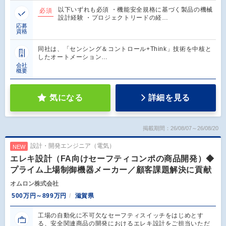
以下いずれも必須 ・機能安全規格に基づく製品の機械
必須
設計経験 ・プロジェクトリードの経…
応募
資格
同社は、「センシング＆コントロール+Think」技術を中核と
したオートメーション…
会社
概要
気になる
詳細を見る
掲載期間：26/08/07～26/08/20
設計・開発エンジニア（電気）
NEW
エレキ設計（FA向けセーフティコンポの商品開発）◆
プライム上場制御機器メーカー／顧客課題解決に貢献
オムロン株式会社
500万円～899万円
滋賀県
工場の自動化に不可欠なセーフティスイッチをはじめとす
る、安全関連商品の開発におけるエレキ設計をご担当いただ