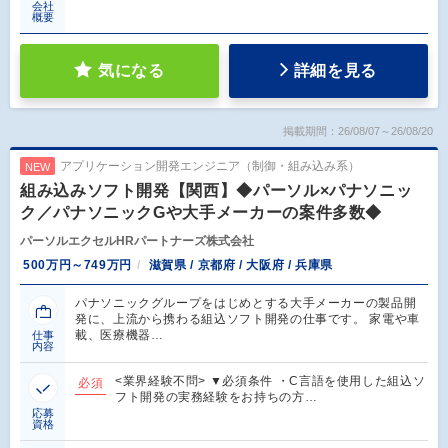
会社
概要
気になる
詳細を見る
掲載期間：26/08/07～26/08/20
アプリケーション開発エンジニア（制御・組み込み系）
NEW
組み込みソフト開発【関西】◆パーソル×パナソニッ
ク／パナソニックGや大手メーカーの案件多数◆
パーソルエクセルHRパートナーズ株式会社
500万円～749万円
滋賀県 / 京都府 / 大阪府 / 兵庫県
パナソニックグループをはじめとする大手メーカーの製品開
発に、上流から携わる組込ソフト開発の仕事です。 家電や車
載、医療機器…
仕事
内容
<業界経験不問> ▼必須条件 ・C言語を使用した組込ソ
必須
フト開発の実務経験をお持ちの方…
応募
資格