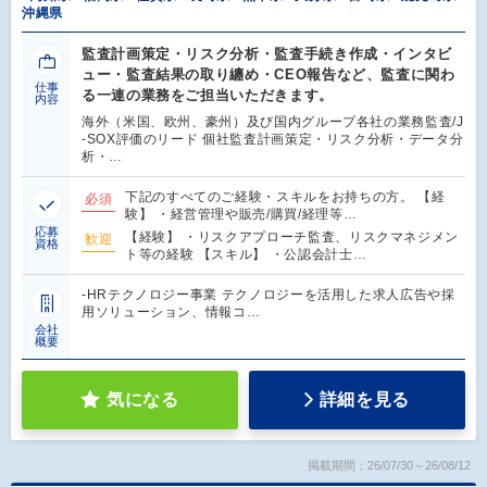
沖縄県
監査計画策定・リスク分析・監査手続き作成・インタビ
ュー・監査結果の取り纏め・CEO報告など、監査に関わ
仕事
る一連の業務をご担当いただきます。
内容
海外（米国、欧州、豪州）及び国内グループ各社の業務監査/J
-SOX評価のリード 個社監査計画策定・リスク分析・データ分
析・…
下記のすべてのご経験・スキルをお持ちの方。 【経
必須
験】 ・経営管理や販売/購買/経理等…
応募
【経験】 ・リスクアプローチ監査、リスクマネジメン
歓迎
資格
ト等の経験 【スキル】 ・公認会計士…
-HRテクノロジー事業 テクノロジーを活用した求人広告や採
用ソリューション、情報コ…
会社
概要
気になる
詳細を見る
掲載期間：26/07/30～26/08/12