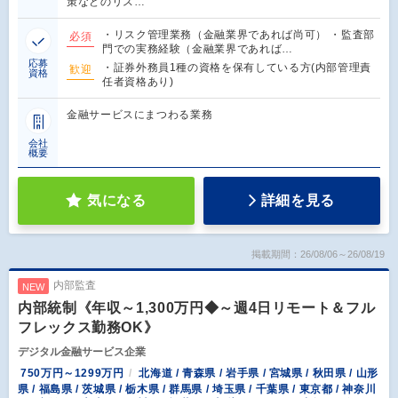
策などのリス…
・リスク管理業務（金融業界であれば尚可） ・監査部
必須
門での実務経験（金融業界であれば…
応募
・証券外務員1種の資格を保有している方(内部管理責
歓迎
資格
任者資格あり)
金融サービスにまつわる業務
会社
概要
気になる
詳細を見る
掲載期間：26/08/06～26/08/19
内部監査
NEW
内部統制《年収～1,300万円◆～週4日リモート＆フル
フレックス勤務OK》
デジタル金融サービス企業
750万円～1299万円
北海道 / 青森県 / 岩手県 / 宮城県 / 秋田県 / 山形
県 / 福島県 / 茨城県 / 栃木県 / 群馬県 / 埼玉県 / 千葉県 / 東京都 / 神奈川