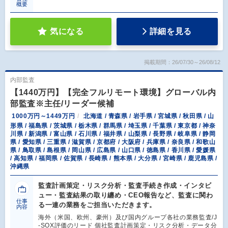
概要
気になる
詳細を見る
掲載期間：26/07/30～26/08/12
内部監査
【1440万円】【完全フルリモート環境】グローバル内
部監査※主任/リーダー候補
1000万円～1449万円
北海道 / 青森県 / 岩手県 / 宮城県 / 秋田県 / 山
形県 / 福島県 / 茨城県 / 栃木県 / 群馬県 / 埼玉県 / 千葉県 / 東京都 / 神奈
川県 / 新潟県 / 富山県 / 石川県 / 福井県 / 山梨県 / 長野県 / 岐阜県 / 静岡
県 / 愛知県 / 三重県 / 滋賀県 / 京都府 / 大阪府 / 兵庫県 / 奈良県 / 和歌山
県 / 鳥取県 / 島根県 / 岡山県 / 広島県 / 山口県 / 徳島県 / 香川県 / 愛媛県
/ 高知県 / 福岡県 / 佐賀県 / 長崎県 / 熊本県 / 大分県 / 宮崎県 / 鹿児島県 /
沖縄県
監査計画策定・リスク分析・監査手続き作成・インタビ
ュー・監査結果の取り纏め・CEO報告など、監査に関わ
仕事
る一連の業務をご担当いただきます。
内容
海外（米国、欧州、豪州）及び国内グループ各社の業務監査/J
-SOX評価のリード 個社監査計画策定・リスク分析・データ分