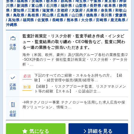
形県 / 福島県 / 茨城県 / 栃木県 / 群馬県 / 埼玉県 / 千葉県 / 東京都 / 神奈
川県 / 新潟県 / 富山県 / 石川県 / 福井県 / 山梨県 / 長野県 / 岐阜県 / 静岡
県 / 愛知県 / 三重県 / 滋賀県 / 京都府 / 大阪府 / 兵庫県 / 奈良県 / 和歌山
県 / 鳥取県 / 島根県 / 岡山県 / 広島県 / 山口県 / 徳島県 / 香川県 / 愛媛県
/ 高知県 / 福岡県 / 佐賀県 / 長崎県 / 熊本県 / 大分県 / 宮崎県 / 鹿児島県 /
沖縄県
監査計画策定・リスク分析・監査手続き作成・インタビ
ュー・監査結果の取り纏め・CEO報告など、監査に関わ
仕事
る一連の業務をご担当いただきます。
内容
海外（米国、欧州、豪州）及び国内グループ各社の業務監査/J
-SOX評価のリード 個社監査計画策定・リスク分析・データ分
析・…
下記のすべてのご経験・スキルをお持ちの方。 【経
必須
験】 ・経営管理や販売/購買/経理等…
応募
【経験】 ・リスクアプローチ監査、リスクマネジメン
歓迎
資格
ト等の経験 【スキル】 ・公認会計士…
-HRテクノロジー事業 テクノロジーを活用した求人広告や採
用ソリューション、情報コ…
会社
概要
気になる
詳細を見る