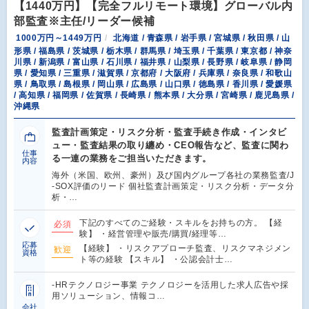
【1440万円】【完全フルリモート環境】グローバル内
部監査※主任/リーダー候補
1000万円～1449万円
北海道 / 青森県 / 岩手県 / 宮城県 / 秋田県 / 山
形県 / 福島県 / 茨城県 / 栃木県 / 群馬県 / 埼玉県 / 千葉県 / 東京都 / 神奈
川県 / 新潟県 / 富山県 / 石川県 / 福井県 / 山梨県 / 長野県 / 岐阜県 / 静岡
県 / 愛知県 / 三重県 / 滋賀県 / 京都府 / 大阪府 / 兵庫県 / 奈良県 / 和歌山
県 / 鳥取県 / 島根県 / 岡山県 / 広島県 / 山口県 / 徳島県 / 香川県 / 愛媛県
/ 高知県 / 福岡県 / 佐賀県 / 長崎県 / 熊本県 / 大分県 / 宮崎県 / 鹿児島県 /
沖縄県
監査計画策定・リスク分析・監査手続き作成・インタビ
ュー・監査結果の取り纏め・CEO報告など、監査に関わ
仕事
る一連の業務をご担当いただきます。
内容
海外（米国、欧州、豪州）及び国内グループ各社の業務監査/J
-SOX評価のリード 個社監査計画策定・リスク分析・データ分
析・…
下記のすべてのご経験・スキルをお持ちの方。 【経
必須
験】 ・経営管理や販売/購買/経理等…
応募
【経験】 ・リスクアプローチ監査、リスクマネジメン
歓迎
資格
ト等の経験 【スキル】 ・公認会計士…
-HRテクノロジー事業 テクノロジーを活用した求人広告や採
用ソリューション、情報コ…
会社