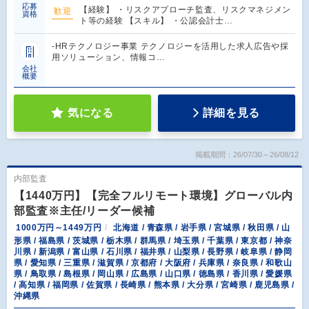
応募
【経験】 ・リスクアプローチ監査、リスクマネジメン
歓迎
資格
ト等の経験 【スキル】 ・公認会計士…
-HRテクノロジー事業 テクノロジーを活用した求人広告や採
用ソリューション、情報コ…
会社
概要
気になる
詳細を見る
掲載期間：26/07/30～26/08/12
内部監査
【1440万円】【完全フルリモート環境】グローバル内
部監査※主任/リーダー候補
1000万円～1449万円
北海道 / 青森県 / 岩手県 / 宮城県 / 秋田県 / 山
形県 / 福島県 / 茨城県 / 栃木県 / 群馬県 / 埼玉県 / 千葉県 / 東京都 / 神奈
川県 / 新潟県 / 富山県 / 石川県 / 福井県 / 山梨県 / 長野県 / 岐阜県 / 静岡
県 / 愛知県 / 三重県 / 滋賀県 / 京都府 / 大阪府 / 兵庫県 / 奈良県 / 和歌山
県 / 鳥取県 / 島根県 / 岡山県 / 広島県 / 山口県 / 徳島県 / 香川県 / 愛媛県
/ 高知県 / 福岡県 / 佐賀県 / 長崎県 / 熊本県 / 大分県 / 宮崎県 / 鹿児島県 /
沖縄県