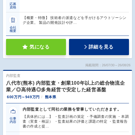
応募
資格
【概要・特徴】 技術者の派遣などを手がけるアウトソーシン
グ企業。 製品の開発設計や評…
会社
概要
気になる
詳細を見る
掲載期間：26/07/30～26/08/26
内部監査
八代市(熊本) 内部監査・創業100年以上の総合物流企
業／◎高待遇◎多角経営で安定した経営基盤
600万円～949万円
熊本県
内部監査として同社の業務を管掌していただきます。
【具体的には…】 ・監査計画の策定 ・予備調査の実施 ・本調
仕事
査（実査・検証） ・監査結果の評価と課題の特定 ・監査報告
内容
書の作成と提…