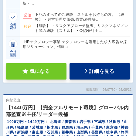
析・…
下記のすべてのご経験・スキルをお持ちの方。 【経
必須
験】 ・経営管理や販売/購買/経理等…
応募
【経験】 ・リスクアプローチ監査、リスクマネジメン
歓迎
資格
ト等の経験 【スキル】 ・公認会計士…
-HRテクノロジー事業 テクノロジーを活用した求人広告や採
用ソリューション、情報コ…
会社
概要
気になる
詳細を見る
掲載期間：26/07/30～26/08/12
内部監査
【1440万円】【完全フルリモート環境】グローバル内
部監査※主任/リーダー候補
1000万円～1449万円
北海道 / 青森県 / 岩手県 / 宮城県 / 秋田県 / 山
形県 / 福島県 / 茨城県 / 栃木県 / 群馬県 / 埼玉県 / 千葉県 / 東京都 / 神奈
川県 / 新潟県 / 富山県 / 石川県 / 福井県 / 山梨県 / 長野県 / 岐阜県 / 静岡