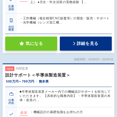
上） ●月次・年次決算の実務経験 【…
応募
資格
・工作機械（複合精密CNC旋盤等）の製造・販売・サポート
・光学機械（レンズ加工機…
会社
概要
気になる
詳細を見る
掲載期間：26/08/03～26/08/16
内部監査
NEW
設計サポート＜半導体製造装置＞
500万円～799万円
熊本県
■半導体製造装置メーカー内での機械設計サポートを担当して
いただきます。 【具体的な職務内容】 ・半導体製造装置の本
体・改造の…
仕事
内容
・機械設計の基礎知識をお持ちの方
必須