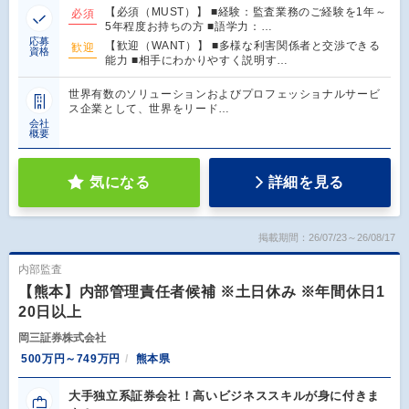
【必須（MUST）】 ■経験：監査業務のご経験を1年～
必須
5年程度お持ちの方 ■語学力：…
応募
【歓迎（WANT）】 ■多様な利害関係者と交渉できる
歓迎
資格
能力 ■相手にわかりやすく説明す…
世界有数のソリューションおよびプロフェッショナルサービ
ス企業として、世界をリード…
会社
概要
気になる
詳細を見る
掲載期間：26/07/23～26/08/17
内部監査
【熊本】内部管理責任者候補 ※土日休み ※年間休日1
20日以上
岡三証券株式会社
500万円～749万円
熊本県
大手独立系証券会社！高いビジネススキルが身に付きま