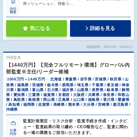
用ソリューション、情報コ…
会社
概要
気になる
詳細を見る
掲載期間：26/07/30～26/08/12
内部監査
【1440万円】【完全フルリモート環境】グローバル内
部監査※主任/リーダー候補
1000万円～1449万円
北海道 / 青森県 / 岩手県 / 宮城県 / 秋田県 / 山
形県 / 福島県 / 茨城県 / 栃木県 / 群馬県 / 埼玉県 / 千葉県 / 東京都 / 神奈
川県 / 新潟県 / 富山県 / 石川県 / 福井県 / 山梨県 / 長野県 / 岐阜県 / 静岡
県 / 愛知県 / 三重県 / 滋賀県 / 京都府 / 大阪府 / 兵庫県 / 奈良県 / 和歌山
県 / 鳥取県 / 島根県 / 岡山県 / 広島県 / 山口県 / 徳島県 / 香川県 / 愛媛県
/ 高知県 / 福岡県 / 佐賀県 / 長崎県 / 熊本県 / 大分県 / 宮崎県 / 鹿児島県 /
沖縄県
監査計画策定・リスク分析・監査手続き作成・インタビ
ュー・監査結果の取り纏め・CEO報告など、監査に関わ
仕事
る一連の業務をご担当いただきます。
内容