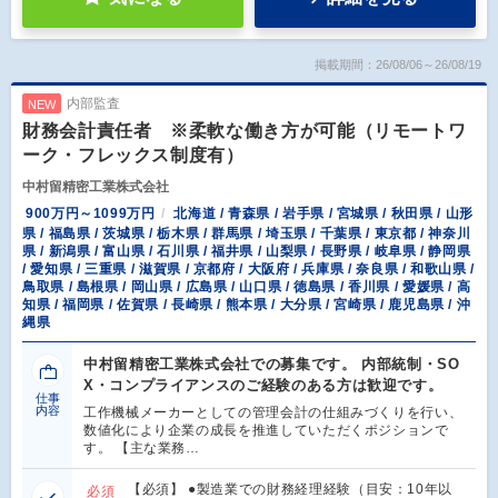
掲載期間：26/08/06～26/08/19
内部監査
NEW
財務会計責任者 ※柔軟な働き方が可能（リモートワ
ーク・フレックス制度有）
中村留精密工業株式会社
900万円～1099万円
北海道 / 青森県 / 岩手県 / 宮城県 / 秋田県 / 山形
県 / 福島県 / 茨城県 / 栃木県 / 群馬県 / 埼玉県 / 千葉県 / 東京都 / 神奈川
県 / 新潟県 / 富山県 / 石川県 / 福井県 / 山梨県 / 長野県 / 岐阜県 / 静岡県
/ 愛知県 / 三重県 / 滋賀県 / 京都府 / 大阪府 / 兵庫県 / 奈良県 / 和歌山県 /
鳥取県 / 島根県 / 岡山県 / 広島県 / 山口県 / 徳島県 / 香川県 / 愛媛県 / 高
知県 / 福岡県 / 佐賀県 / 長崎県 / 熊本県 / 大分県 / 宮崎県 / 鹿児島県 / 沖
縄県
中村留精密工業株式会社での募集です。 内部統制・SO
X・コンプライアンスのご経験のある方は歓迎です。
仕事
内容
工作機械メーカーとしての管理会計の仕組みづくりを行い、
数値化により企業の成長を推進していただくポジションで
す。 【主な業務…
【必須】 ●製造業での財務経理経験（目安：10年以
必須