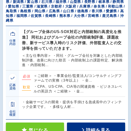
県 / 新潟県 / 富山県 / 石川県 / 福井県 / 山梨県 / 長野県 / 岐阜県 / 静岡県
/ 愛知県 / 三重県 / 滋賀県 / 京都府 / 大阪府 / 兵庫県 / 奈良県 / 和歌山県 /
鳥取県 / 島根県 / 岡山県 / 広島県 / 山口県 / 徳島県 / 香川県 / 愛媛県 / 高
知県 / 福岡県 / 佐賀県 / 長崎県 / 熊本県 / 大分県 / 宮崎県 / 鹿児島県 / 沖
縄県
【グループ全体のUS-SOX対応と内部統制の高度化を推
進】 同社およびグループ会社の内部統制評価、課題改
仕事
善、新サービス導入時のリスク評価、外部監査人との交
内容
渉等を担っていただきます。
＜主な仕事内容＞ ・同社・グループ会社を対象とした内部統
制評価、改善に向けた助言 ・内部統制上の課題特定、解決推
進 ・内部統制…
＜ご経験＞ ・事業会社/監査法人/コンサルティングフ
必須
ァームでの実務（3年以上） ・全…
応募
・CPA、US-CPA、CIA等の関連資格 ・ビジネスレベ
歓迎
資格
ルの英語力 ＜ご経験＞ ・金…
・金融サービスの開発・提供を手掛ける急成長中のフィンテ
ック企業です。 ・多様な人材…
会社
概要
気になる
詳細を見る