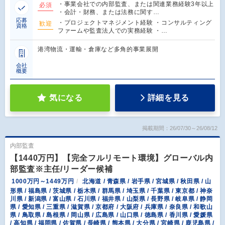
・事業会社での内部監査、または関連業務経験3年以上
必須
・会計・財務、または法務に関す…
応募
・プロジェクトマネジメント経験 ・コンサルティング
歓迎
資格
ファームや監査法人での実務経験 ・…
港湾物流・運輸・倉庫など多角的事業展開
会社
概要
気になる
詳細を見る
掲載期間：26/07/30～26/08/12
内部監査
【1440万円】【完全フルリモート環境】グローバル内
部監査※主任/リーダー候補
1000万円～1449万円
北海道 / 青森県 / 岩手県 / 宮城県 / 秋田県 / 山
形県 / 福島県 / 茨城県 / 栃木県 / 群馬県 / 埼玉県 / 千葉県 / 東京都 / 神奈
川県 / 新潟県 / 富山県 / 石川県 / 福井県 / 山梨県 / 長野県 / 岐阜県 / 静岡
県 / 愛知県 / 三重県 / 滋賀県 / 京都府 / 大阪府 / 兵庫県 / 奈良県 / 和歌山
県 / 鳥取県 / 島根県 / 岡山県 / 広島県 / 山口県 / 徳島県 / 香川県 / 愛媛県
/ 高知県 / 福岡県 / 佐賀県 / 長崎県 / 熊本県 / 大分県 / 宮崎県 / 鹿児島県 /