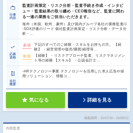
監査計画策定・リスク分析・監査手続き作成・インタビ
ュー・監査結果の取り纏め・CEO報告など、監査に関わ
仕事
る一連の業務をご担当いただきます。
内容
海外（米国、欧州、豪州）及び国内グループ各社の業務監査/J
-SOX評価のリード 個社監査計画策定・リスク分析・データ分
析・…
下記のすべてのご経験・スキルをお持ちの方。 【経
必須
験】 ・経営管理や販売/購買/経理等…
応募
【経験】 ・リスクアプローチ監査、リスクマネジメン
歓迎
資格
ト等の経験 【スキル】 ・公認会計士…
-HRテクノロジー事業 テクノロジーを活用した求人広告や採
用ソリューション、情報コ…
会社
概要
気になる
詳細を見る
掲載期間：26/07/30～26/08/12
内部監査