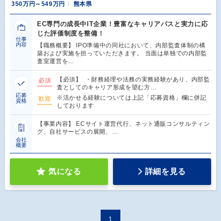
350万円～549万円
熊本県
EC専門の成長中IT企業！豊富なキャリアパスと実力に応
じた評価制度を整備！
仕事
内容
【職務概要】 IPO準備中の同社において、内部監査体制の構
築および実施を担っていただきます。 当面は単独での内部監
査室運営を…
【必須】 ・財務経理や法務の実務経験があり、内部監
必須
査としてのキャリア形成を望む方…
応募
※活かせる経験については上記「応募資格」欄に併記
歓迎
資格
しております
【事業内容】 ECサイト運営代行、ネット通販コンサルティン
グ、自社サービスの展開、…
会社
概要
気になる
詳細を見る
1