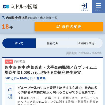
内部監査/熊本県
の転職・求人情報一覧
18
条件の変更
件
すべて
新着のみ
掲載終了間近
掲載期間：26/08/07～26/08/20
内部監査
NEW
熊本市(熊本)内部監査・大手金融機関／◎プライム上
場◎年収1,000万も目指せる◎福利厚生充実
500万円～1049万円
熊本県
グループ全体のリスク管理を統括する立場で、社内の多
くの部署や業務に幅広く関わることができる職務です。
仕事
内容
【具体的には…】 ・市場リスク、信用リスク、オペレーショ
ナルリスク等のモニタリングに関する業務 ・新商品や新規施