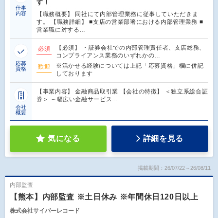
す！
仕事
内容
【職務概要】 同社にて内部管理業務に従事していただきま
す。 【職務詳細】 ■支店の営業部署における内部管理業務 ■
営業職に対する…
【必須】 ・証券会社での内部管理責任者、支店総務、
必須
コンプライアンス業務のいずれかの…
応募
※活かせる経験については上記「応募資格」欄に併記
歓迎
資格
しております
【事業内容】 金融商品取引業 【会社の特徴】 ＜独立系総合証
券＞ ～幅広い金融サービス…
会社
概要
気になる
詳細を見る
掲載期間：26/07/22～26/08/11
内部監査
【熊本】内部監査 ※土日休み ※年間休日120日以上
株式会社サイバーレコード