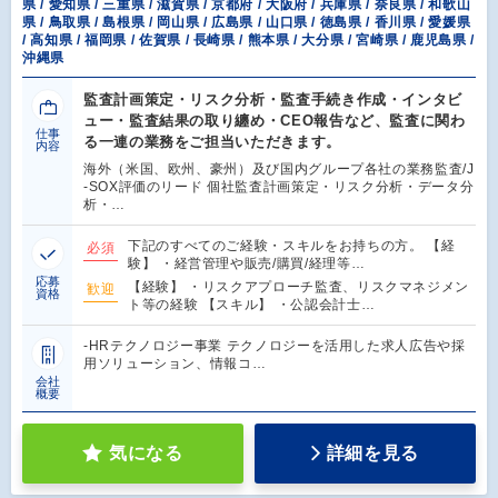
県 / 愛知県 / 三重県 / 滋賀県 / 京都府 / 大阪府 / 兵庫県 / 奈良県 / 和歌山
県 / 鳥取県 / 島根県 / 岡山県 / 広島県 / 山口県 / 徳島県 / 香川県 / 愛媛県
/ 高知県 / 福岡県 / 佐賀県 / 長崎県 / 熊本県 / 大分県 / 宮崎県 / 鹿児島県 /
沖縄県
監査計画策定・リスク分析・監査手続き作成・インタビ
ュー・監査結果の取り纏め・CEO報告など、監査に関わ
仕事
る一連の業務をご担当いただきます。
内容
海外（米国、欧州、豪州）及び国内グループ各社の業務監査/J
-SOX評価のリード 個社監査計画策定・リスク分析・データ分
析・…
下記のすべてのご経験・スキルをお持ちの方。 【経
必須
験】 ・経営管理や販売/購買/経理等…
応募
【経験】 ・リスクアプローチ監査、リスクマネジメン
歓迎
資格
ト等の経験 【スキル】 ・公認会計士…
-HRテクノロジー事業 テクノロジーを活用した求人広告や採
用ソリューション、情報コ…
会社
概要
気になる
詳細を見る