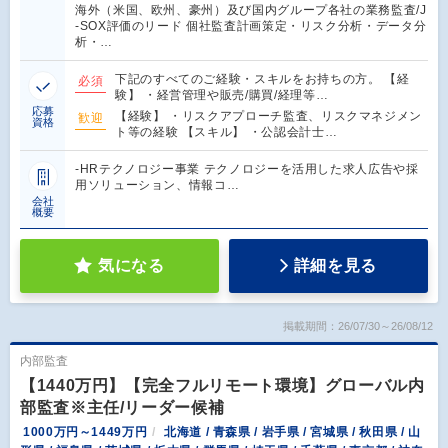
海外（米国、欧州、豪州）及び国内グループ各社の業務監査/J
-SOX評価のリード 個社監査計画策定・リスク分析・データ分
析・…
下記のすべてのご経験・スキルをお持ちの方。 【経
必須
験】 ・経営管理や販売/購買/経理等…
応募
【経験】 ・リスクアプローチ監査、リスクマネジメン
歓迎
資格
ト等の経験 【スキル】 ・公認会計士…
-HRテクノロジー事業 テクノロジーを活用した求人広告や採
用ソリューション、情報コ…
会社
概要
気になる
詳細を見る
掲載期間：26/07/30～26/08/12
内部監査
【1440万円】【完全フルリモート環境】グローバル内
部監査※主任/リーダー候補
1000万円～1449万円
北海道 / 青森県 / 岩手県 / 宮城県 / 秋田県 / 山