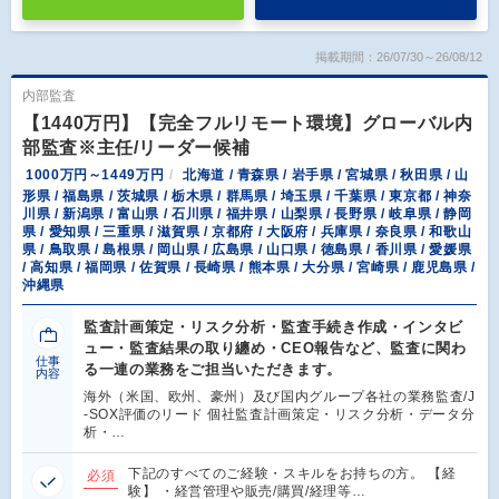
掲載期間：26/07/30～26/08/12
内部監査
【1440万円】【完全フルリモート環境】グローバル内
部監査※主任/リーダー候補
1000万円～1449万円
北海道 / 青森県 / 岩手県 / 宮城県 / 秋田県 / 山
形県 / 福島県 / 茨城県 / 栃木県 / 群馬県 / 埼玉県 / 千葉県 / 東京都 / 神奈
川県 / 新潟県 / 富山県 / 石川県 / 福井県 / 山梨県 / 長野県 / 岐阜県 / 静岡
県 / 愛知県 / 三重県 / 滋賀県 / 京都府 / 大阪府 / 兵庫県 / 奈良県 / 和歌山
県 / 鳥取県 / 島根県 / 岡山県 / 広島県 / 山口県 / 徳島県 / 香川県 / 愛媛県
/ 高知県 / 福岡県 / 佐賀県 / 長崎県 / 熊本県 / 大分県 / 宮崎県 / 鹿児島県 /
沖縄県
監査計画策定・リスク分析・監査手続き作成・インタビ
ュー・監査結果の取り纏め・CEO報告など、監査に関わ
仕事
る一連の業務をご担当いただきます。
内容
海外（米国、欧州、豪州）及び国内グループ各社の業務監査/J
-SOX評価のリード 個社監査計画策定・リスク分析・データ分
析・…
下記のすべてのご経験・スキルをお持ちの方。 【経
必須
験】 ・経営管理や販売/購買/経理等…