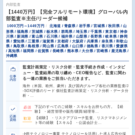
内部監査
【1440万円】【完全フルリモート環境】グローバル内
部監査※主任/リーダー候補
1000万円～1449万円
北海道 / 青森県 / 岩手県 / 宮城県 / 秋田県 / 山
形県 / 福島県 / 茨城県 / 栃木県 / 群馬県 / 埼玉県 / 千葉県 / 東京都 / 神奈
川県 / 新潟県 / 富山県 / 石川県 / 福井県 / 山梨県 / 長野県 / 岐阜県 / 静岡
県 / 愛知県 / 三重県 / 滋賀県 / 京都府 / 大阪府 / 兵庫県 / 奈良県 / 和歌山
県 / 鳥取県 / 島根県 / 岡山県 / 広島県 / 山口県 / 徳島県 / 香川県 / 愛媛県
/ 高知県 / 福岡県 / 佐賀県 / 長崎県 / 熊本県 / 大分県 / 宮崎県 / 鹿児島県 /
沖縄県
監査計画策定・リスク分析・監査手続き作成・インタビ
ュー・監査結果の取り纏め・CEO報告など、監査に関わ
仕事
る一連の業務をご担当いただきます。
内容
海外（米国、欧州、豪州）及び国内グループ各社の業務監査/J
-SOX評価のリード 個社監査計画策定・リスク分析・データ分
析・…
下記のすべてのご経験・スキルをお持ちの方。 【経
必須
験】 ・経営管理や販売/購買/経理等…
応募
【経験】 ・リスクアプローチ監査、リスクマネジメン
歓迎
資格
ト等の経験 【スキル】 ・公認会計士…
-HRテクノロジー事業 テクノロジーを活用した求人広告や採