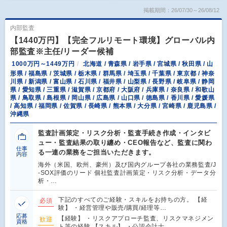
掲載期間：26/07/30～26/08/12
内部監査
【1440万円】【完全フルリモート環境】グローバル内
部監査※主任/リーダー候補
1000万円～1449万円
北海道 / 青森県 / 岩手県 / 宮城県 / 秋田県 / 山
形県 / 福島県 / 茨城県 / 栃木県 / 群馬県 / 埼玉県 / 千葉県 / 東京都 / 神奈
川県 / 新潟県 / 富山県 / 石川県 / 福井県 / 山梨県 / 長野県 / 岐阜県 / 静岡
県 / 愛知県 / 三重県 / 滋賀県 / 京都府 / 大阪府 / 兵庫県 / 奈良県 / 和歌山
県 / 鳥取県 / 島根県 / 岡山県 / 広島県 / 山口県 / 徳島県 / 香川県 / 愛媛県
/ 高知県 / 福岡県 / 佐賀県 / 長崎県 / 熊本県 / 大分県 / 宮崎県 / 鹿児島県 /
沖縄県
監査計画策定・リスク分析・監査手続き作成・インタビ
ュー・監査結果の取り纏め・CEO報告など、監査に関わ
仕事
る一連の業務をご担当いただきます。
内容
海外（米国、欧州、豪州）及び国内グループ各社の業務監査/J
-SOX評価のリード 個社監査計画策定・リスク分析・データ分
析・…
下記のすべてのご経験・スキルをお持ちの方。 【経
必須
験】 ・経営管理や販売/購買/経理等…
応募
【経験】 ・リスクアプローチ監査、リスクマネジメン
歓迎
資格
ト等の経験 【スキル】 ・公認会計士…