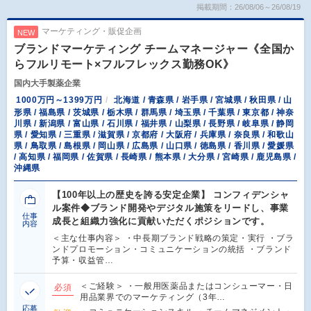
掲載期間：26/08/06～26/08/19
マーケティング・販促企画
NEW
ブランドマーケティング チームマネージャー《全国か
らフルリモート×フルフレックス勤務OK》
国内大手製薬企業
1000万円～1399万円
北海道 / 青森県 / 岩手県 / 宮城県 / 秋田県 / 山
形県 / 福島県 / 茨城県 / 栃木県 / 群馬県 / 埼玉県 / 千葉県 / 東京都 / 神奈
川県 / 新潟県 / 富山県 / 石川県 / 福井県 / 山梨県 / 長野県 / 岐阜県 / 静岡
県 / 愛知県 / 三重県 / 滋賀県 / 京都府 / 大阪府 / 兵庫県 / 奈良県 / 和歌山
県 / 鳥取県 / 島根県 / 岡山県 / 広島県 / 山口県 / 徳島県 / 香川県 / 愛媛県
/ 高知県 / 福岡県 / 佐賀県 / 長崎県 / 熊本県 / 大分県 / 宮崎県 / 鹿児島県 /
沖縄県
【100年以上の歴史を誇る安定企業】 コンフィデンシャ
ル案件◆ブランド開発やデジタル施策をリードし、事業
仕事
成長と組織力強化に貢献いただくポジションです。
内容
＜主な仕事内容＞ ・中長期ブランド戦略の策定・実行 ・ブラ
ンドプロモーション・コミュニケーションの統括 ・ブランド
予算・収益管…
＜ご経験＞ ・一般用医薬品またはコンシューマー・日
必須
用品業界でのマーケティング（3年…
応募