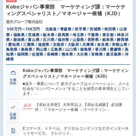
Koboジャパン事業部 マーケティング課：マーケテ
ィングスペシャリスト／マネージャー候補（KJD）
楽天グループ株式会社
550万円～749万円
北海道 / 青森県 / 岩手県 / 宮城県 / 秋田県 / 山形
県 / 福島県 / 茨城県 / 栃木県 / 群馬県 / 埼玉県 / 千葉県 / 東京都 / 神奈川
県 / 新潟県 / 富山県 / 石川県 / 福井県 / 山梨県 / 長野県 / 岐阜県 / 静岡県
/ 愛知県 / 三重県 / 滋賀県 / 京都府 / 大阪府 / 兵庫県 / 奈良県 / 和歌山県 /
鳥取県 / 島根県 / 岡山県 / 広島県 / 山口県 / 徳島県 / 香川県 / 愛媛県 / 高
知県 / 福岡県 / 佐賀県 / 長崎県 / 熊本県 / 大分県 / 宮崎県 / 鹿児島県 / 沖
縄県
Koboジャパン事業部 マーケティング課：マーケティン
グスペシャリスト／マネージャー候補（KJD）
仕事
内容
■楽天・事業について 楽天グループはイノベーション、人々と
社会を“エンパワーメント”することを経営の基本理念としてい
ます。…
【求める学歴】 大学卒以上 【求める経験】 必須要
必須
件： ▽マネージャー候補 ・マーケティン…
応募
資格
Eコマース、トラベル、デジタルコンテンツなどのインターネ
ットサービス、 クレジット…