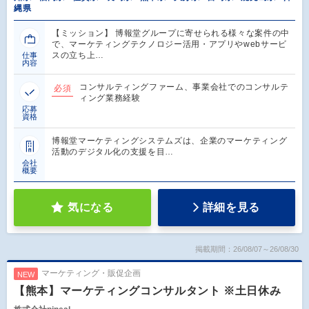
縄県
【ミッション】 博報堂グループに寄せられる様々な案件の中
で、マーケティングテクノロジー活用・アプリやwebサービ
スの立ち上…
仕事
内容
コンサルティングファーム、事業会社でのコンサルテ
必須
ィング業務経験
応募
資格
博報堂マーケティングシステムズは、企業のマーケティング
活動のデジタル化の支援を目…
会社
概要
気になる
詳細を見る
掲載期間：26/08/07～26/08/30
マーケティング・販促企画
NEW
【熊本】マーケティングコンサルタント ※土日休み