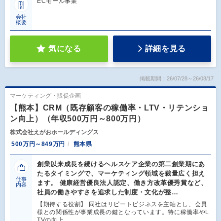
ECモール事業
会社
概要
気になる
詳細を見る
掲載期間：26/07/28～26/08/17
マーケティング・販促企画
【熊本】CRM（既存顧客の稼働率・LTV・リテンショ
ン向上）（年収500万円～800万円）
株式会社えがおホールディングス
500万円～849万円
熊本県
創業以来成長を続けるヘルスケア企業の第二創業期にあ
たるタイミングで、マーケティング領域を裁量広く担え
仕事
ます。 健康経営優良法人認定、働き方改革優秀賞など、
内容
社員の働きやすさを追求した制度・文化が整…
【期待する役割】 同社はリピートビジネスを主軸とし、会員
様との関係性が事業成長の鍵となっています。特に稼働率やL
TVの向上…