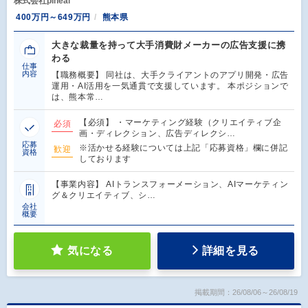
株式会社pineal
400万円～649万円
熊本県
大きな裁量を持って大手消費財メーカーの広告支援に携
わる
仕事
内容
【職務概要】 同社は、大手クライアントのアプリ開発・広告
運用・AI活用を一気通貫で支援しています。 本ポジションで
は、熊本常…
【必須】 ・マーケティング経験（クリエイティブ企
必須
画・ディレクション、広告ディレクシ…
応募
※活かせる経験については上記「応募資格」欄に併記
歓迎
資格
しております
【事業内容】 AIトランスフォーメーション、AIマーケティン
グ＆クリエイティブ、シ…
会社
概要
気になる
詳細を見る
掲載期間：26/08/06～26/08/19