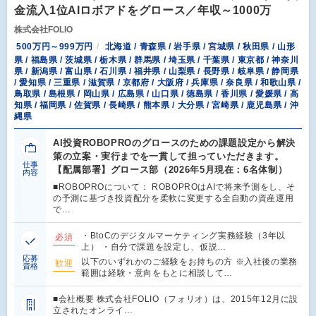
金流入1位AIロボアドをグロース／年収～1000万
株式会社FOLIO
500万円～999万円
北海道 / 青森県 / 岩手県 / 宮城県 / 秋田県 / 山形
県 / 福島県 / 茨城県 / 栃木県 / 群馬県 / 埼玉県 / 千葉県 / 東京都 / 神奈川
県 / 新潟県 / 富山県 / 石川県 / 福井県 / 山梨県 / 長野県 / 岐阜県 / 静岡県
/ 愛知県 / 三重県 / 滋賀県 / 京都府 / 大阪府 / 兵庫県 / 奈良県 / 和歌山県 /
鳥取県 / 島根県 / 岡山県 / 広島県 / 山口県 / 徳島県 / 香川県 / 愛媛県 / 高
知県 / 福岡県 / 佐賀県 / 長崎県 / 熊本県 / 大分県 / 宮崎県 / 鹿児島県 / 沖
縄県
AI投資ROBOPROのグロースのための課題設定から解決
策の立案・実行までを一貫して担っていただきます。
仕事
【配属部署】グロース部（2026年5月現在：6名体制）
内容
■ROBOPROについて： ROBOPROはAIで将来予測をし、そ
の予測に基づき投資配分を柔軟に変更する全自動の資産運用
で…
・BtoCのデジタルマーケティング実務経験（3年以
必須
上） ・自分で課題を設定し、仮説…
応募
以下のいずれかのご経験をお持ちの方 ※入社後の業務
歓迎
資格
範囲は経験・意向をもとに相談して…
■会社概要 株式会社FOLIO（フォリオ）は、2015年12月に設
立されたオンライ…