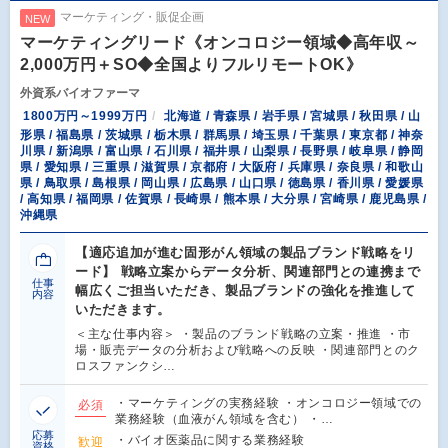
マーケティング・販促企画
NEW
マーケティングリード《オンコロジー領域◆高年収～
2,000万円＋SO◆全国よりフルリモートOK》
外資系バイオファーマ
1800万円～1999万円
北海道 / 青森県 / 岩手県 / 宮城県 / 秋田県 / 山
形県 / 福島県 / 茨城県 / 栃木県 / 群馬県 / 埼玉県 / 千葉県 / 東京都 / 神奈
川県 / 新潟県 / 富山県 / 石川県 / 福井県 / 山梨県 / 長野県 / 岐阜県 / 静岡
県 / 愛知県 / 三重県 / 滋賀県 / 京都府 / 大阪府 / 兵庫県 / 奈良県 / 和歌山
県 / 鳥取県 / 島根県 / 岡山県 / 広島県 / 山口県 / 徳島県 / 香川県 / 愛媛県
/ 高知県 / 福岡県 / 佐賀県 / 長崎県 / 熊本県 / 大分県 / 宮崎県 / 鹿児島県 /
沖縄県
【適応追加が進む固形がん領域の製品ブランド戦略をリ
ード】 戦略立案からデータ分析、関連部門との連携まで
仕事
幅広くご担当いただき、製品ブランドの強化を推進して
内容
いただきます。
＜主な仕事内容＞ ・製品のブランド戦略の立案・推進 ・市
場・販売データの分析および戦略への反映 ・関連部門とのク
ロスファンクシ…
・マーケティングの実務経験 ・オンコロジー領域での
必須
業務経験（血液がん領域を含む） ・…
応募
・バイオ医薬品に関する業務経験
歓迎
資格