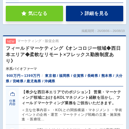
気になる
詳細を見る
掲載期間：26/08/06～26/08/19
マーケティング・販促企画
NEW
フィールドマーケティング《オンコロジー領域◆西日
本エリア◆柔軟なリモート×フレックス勤務制度あ
り》
米系バイオファーマ
900万円～1399万円
東京都 / 福岡県 / 佐賀県 / 長崎県 / 熊本県 / 大分
県 / 宮崎県 / 鹿児島県 / 沖縄県
【希少な西日本エリアでのポジション】 営業・マーケテ
ィング領域におけるKOLマネジメント経験を活かし、フ
仕事
ィールドマーケティング業務をご担当いただきます。
内容
＜主な仕事内容＞ ・KOLとの関係構築・マネジメント ・学術
イベントの企画・運営 ・マーケティング戦略の立案・施策推
進 ・医療現…