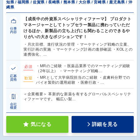
知県 / 福岡県 / 佐賀県 / 長崎県 / 熊本県 / 大分県 / 宮崎県 / 鹿児島県 / 沖
縄県
【成長中の外資系スペシャリティファーマ】 プロダクト
マネージャーとしてトップセラー製品に携わっていただ
仕事
けるほか、新製品の立ち上げにも関わることのできるや
内容
りがいの大きなポジションです！
・月次目標、進行状況の管理 ・マーケティング戦略の立案、
実行計画の実施 ・マーケティング計画の進捗確認 ・KOLとの
連携強化、…
・MRのご経験 ・医薬品業界でのマーケティング経験
必須
（2年以上） ・マーケティング戦略…
応募
・MRとして大学病院担当のご経験 ・皮膚科分野での
歓迎
資格
バイオ製剤の運用経験 ・医療行政・…
＜企業概要＞ 革新的な新薬を有するグローバルスペシャリテ
ィファーマです。 幅広い製…
会社
概要
気になる
詳細を見る