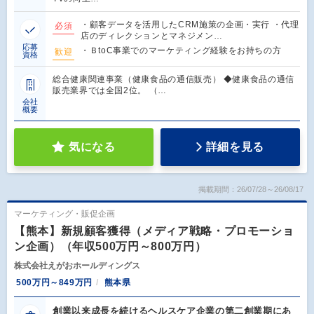
・顧客データを活用したCRM施策の企画・実行 ・代理
必須
店のディレクションとマネジメン…
応募
・ＢtoC事業でのマーケティング経験をお持ちの方
歓迎
資格
総合健康関連事業（健康食品の通信販売） ◆健康食品の通信
販売業界では全国2位。 （…
会社
概要
気になる
詳細を見る
掲載期間：26/07/28～26/08/17
マーケティング・販促企画
【熊本】新規顧客獲得（メディア戦略・プロモーショ
ン企画）（年収500万円～800万円）
株式会社えがおホールディングス
500万円～849万円
熊本県
創業以来成長を続けるヘルスケア企業の第二創業期にあ