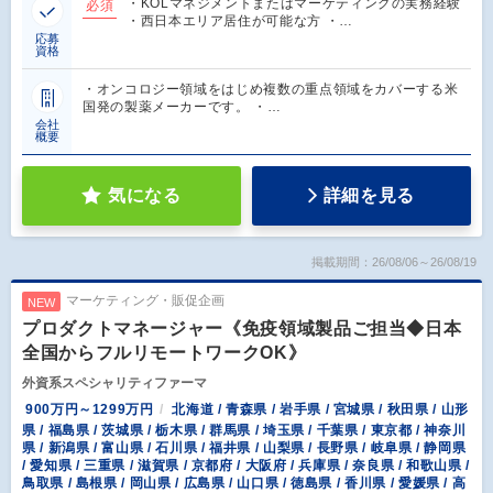
・KOLマネジメントまたはマーケティングの実務経験
必須
・西日本エリア居住が可能な方 ・…
応募
資格
・オンコロジー領域をはじめ複数の重点領域をカバーする米
国発の製薬メーカーです。 ・…
会社
概要
気になる
詳細を見る
掲載期間：26/08/06～26/08/19
マーケティング・販促企画
NEW
プロダクトマネージャー《免疫領域製品ご担当◆日本
全国からフルリモートワークOK》
外資系スペシャリティファーマ
900万円～1299万円
北海道 / 青森県 / 岩手県 / 宮城県 / 秋田県 / 山形
県 / 福島県 / 茨城県 / 栃木県 / 群馬県 / 埼玉県 / 千葉県 / 東京都 / 神奈川
県 / 新潟県 / 富山県 / 石川県 / 福井県 / 山梨県 / 長野県 / 岐阜県 / 静岡県
/ 愛知県 / 三重県 / 滋賀県 / 京都府 / 大阪府 / 兵庫県 / 奈良県 / 和歌山県 /
鳥取県 / 島根県 / 岡山県 / 広島県 / 山口県 / 徳島県 / 香川県 / 愛媛県 / 高