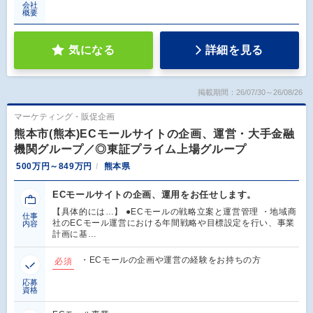
会社
概要
気になる
詳細を見る
掲載期間：26/07/30～26/08/26
マーケティング・販促企画
熊本市(熊本)ECモールサイトの企画、運営・大手金融
機関グループ／◎東証プライム上場グループ
500万円～849万円
熊本県
ECモールサイトの企画、運用をお任せします。
【具体的には…】 ●ECモールの戦略立案と運営管理 ・地域商
仕事
社のECモール運営における年間戦略や目標設定を行い、事業
内容
計画に基…
・ECモールの企画や運営の経験をお持ちの方
必須
応募
資格