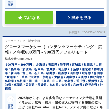
会社
概要
気になる
詳細を見る
掲載期間：26/06/25～26/08/19
マーケティング・販促企画
グロースマーケター（コンテンツマーケティング・広
報）／年収600万円～900万円／フルリモート
株式会社AlphaDrive
600万円～899万円
北海道 / 青森県 / 岩手県 / 宮城県 / 秋田県 / 山形
県 / 福島県 / 茨城県 / 栃木県 / 群馬県 / 埼玉県 / 千葉県 / 東京都 / 神奈川
県 / 新潟県 / 富山県 / 石川県 / 福井県 / 山梨県 / 長野県 / 岐阜県 / 静岡県
/ 愛知県 / 三重県 / 滋賀県 / 京都府 / 大阪府 / 兵庫県 / 奈良県 / 和歌山県 /
鳥取県 / 島根県 / 岡山県 / 広島県 / 山口県 / 徳島県 / 香川県 / 愛媛県 / 高
知県 / 福岡県 / 佐賀県 / 長崎県 / 熊本県 / 大分県 / 宮崎県 / 鹿児島県 / 沖
縄県
2025年からは、より多角的なマーケティング活動を展開
するため、広報・採用・認知拡大に寄与する施策の立ち
仕事
上げ（自社YouTube、自社Note、メディア露出など）を
内容