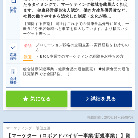
たるタイミングで、マーケティング領域を裁量広く担え
仕事
ます。 健康経営優良法人認定、働き方改革優秀賞など、
内容
社員の働きやすさを追求した制度・文化が整…
【期待する役割】 同社はこれまでの健康食品分野に加え、一
般食品や美容領域へと事業を拡大しています。より幅広いタ
ーゲット層へ…
プロモーション戦略の企画立案～実行経験をお持ちの
必須
方
応募
・ＢtoC事業でのマーケティング経験をお持ちの方
歓迎
資格
総合健康関連事業（健康食品の通信販売） ◆健康食品の通信
販売業界では全国2位。 （…
会社
概要
気になる
詳細を見る
掲載期間：26/07/14～26/09/07
マーケティング・販促企画
【マーケター（ロボアドバイザー事業/新規事業）】資