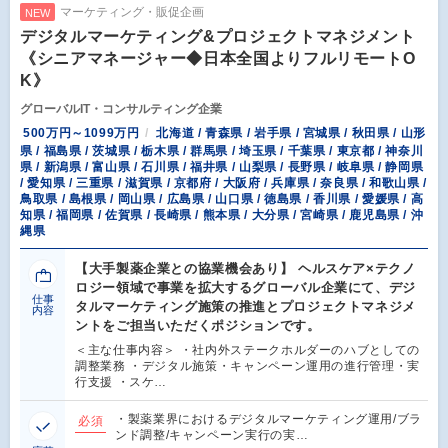
マーケティング・販促企画
NEW
デジタルマーケティング&プロジェクトマネジメント
《シニアマネージャー◆日本全国よりフルリモートO
K》
グローバルIT・コンサルティング企業
500万円～1099万円
北海道 / 青森県 / 岩手県 / 宮城県 / 秋田県 / 山形
県 / 福島県 / 茨城県 / 栃木県 / 群馬県 / 埼玉県 / 千葉県 / 東京都 / 神奈川
県 / 新潟県 / 富山県 / 石川県 / 福井県 / 山梨県 / 長野県 / 岐阜県 / 静岡県
/ 愛知県 / 三重県 / 滋賀県 / 京都府 / 大阪府 / 兵庫県 / 奈良県 / 和歌山県 /
鳥取県 / 島根県 / 岡山県 / 広島県 / 山口県 / 徳島県 / 香川県 / 愛媛県 / 高
知県 / 福岡県 / 佐賀県 / 長崎県 / 熊本県 / 大分県 / 宮崎県 / 鹿児島県 / 沖
縄県
【大手製薬企業との協業機会あり】 ヘルスケア×テクノ
ロジー領域で事業を拡大するグローバル企業にて、デジ
仕事
タルマーケティング施策の推進とプロジェクトマネジメ
内容
ントをご担当いただくポジションです。
＜主な仕事内容＞ ・社内外ステークホルダーのハブとしての
調整業務 ・デジタル施策・キャンペーン運用の進行管理・実
行支援 ・スケ…
・製薬業界におけるデジタルマーケティング運用/ブラ
必須
ンド調整/キャンペーン実行の実…