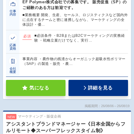
EF Polymer株式会社での募集です。 販売促進（SP）の
ご経験のある方は歓迎です。
仕事
内容
■業務概要 開発、生産、セールス、ロジスティクスなど国内外
に点在するチームと密に連携しながら、マーケティングの全
体設計・優…
■必須条件 ・B2BまたはB2Cマーケティングの実務経
必須
験 ・戦略立案だけでなく、実行…
応募
資格
事業内容 ・農作物の残渣からオーガニック超吸水性ポリマー
（SAP）の製造・販売 ・農…
会社
概要
気になる
詳細を見る
掲載期間：26/08/06～26/08/19
マーケティング・販促企画
NEW
アシスタントブランドマネージャー《日本全国からフ
ルリモート◆スーパーフレックスタイム制》