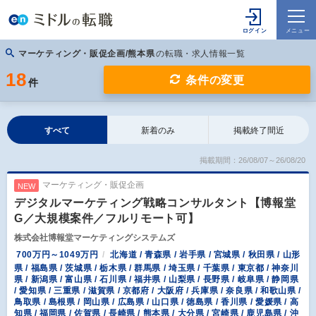
マーケティング・販促企画/熊本県
の転職・求人情報一覧
18
条件の変更
件
すべて
新着のみ
掲載終了間近
掲載期間：26/08/07～26/08/20
マーケティング・販促企画
NEW
デジタルマーケティング戦略コンサルタント【博報堂
G／大規模案件／フルリモート可】
株式会社博報堂マーケティングシステムズ
700万円～1049万円
北海道 / 青森県 / 岩手県 / 宮城県 / 秋田県 / 山形
県 / 福島県 / 茨城県 / 栃木県 / 群馬県 / 埼玉県 / 千葉県 / 東京都 / 神奈川
県 / 新潟県 / 富山県 / 石川県 / 福井県 / 山梨県 / 長野県 / 岐阜県 / 静岡県
/ 愛知県 / 三重県 / 滋賀県 / 京都府 / 大阪府 / 兵庫県 / 奈良県 / 和歌山県 /
鳥取県 / 島根県 / 岡山県 / 広島県 / 山口県 / 徳島県 / 香川県 / 愛媛県 / 高
知県 / 福岡県 / 佐賀県 / 長崎県 / 熊本県 / 大分県 / 宮崎県 / 鹿児島県 / 沖