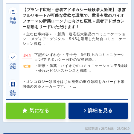
【ブランド広報・患者アドボカシー経験者大歓迎】 ほぼ
フルリモートが可能な柔軟な環境で、世界有数のバイオ
仕事
ファーマの新薬ローンチに向けた広報＋患者アドボカシ
内容
ー活動をリードいただけます！
＜主な仕事内容＞ ・新薬・適応拡大製品のコミュニケーショ
ン ・メディア・デジタル・SNSを活用した統合コミュニケー
ション戦略…
下記のいずれか ・学士号＋6年以上のコミュニケーシ
必須
ョン/アドボカシー分野の実務経験…
応募
・医療・製薬・バイオでのコミュニケーション/PR経験
歓迎
資格
・優れたビジネスセンスと戦略…
・オンコロジー領域をはじめ複数の重点領域をカバーする米
国発の製薬メーカーです。 ・…
会社
概要
気になる
詳細を見る
掲載期間：26/08/06～26/08/19