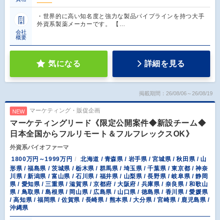
・世界的に高い知名度と強力な製品パイプラインを持つ大手
外資系製薬メーカーです。 【…
会社
概要
気になる
詳細を見る
掲載期間：26/08/06～26/08/19
マーケティング・販促企画
NEW
マーケティングリード《限定公開案件◆新設チーム◆
日本全国からフルリモート＆フルフレックスOK》
外資系バイオファーマ
1800万円～1999万円
北海道 / 青森県 / 岩手県 / 宮城県 / 秋田県 / 山
形県 / 福島県 / 茨城県 / 栃木県 / 群馬県 / 埼玉県 / 千葉県 / 東京都 / 神奈
川県 / 新潟県 / 富山県 / 石川県 / 福井県 / 山梨県 / 長野県 / 岐阜県 / 静岡
県 / 愛知県 / 三重県 / 滋賀県 / 京都府 / 大阪府 / 兵庫県 / 奈良県 / 和歌山
県 / 鳥取県 / 島根県 / 岡山県 / 広島県 / 山口県 / 徳島県 / 香川県 / 愛媛県
/ 高知県 / 福岡県 / 佐賀県 / 長崎県 / 熊本県 / 大分県 / 宮崎県 / 鹿児島県 /
沖縄県