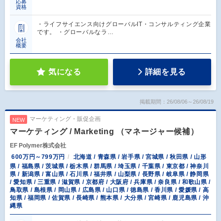
応募
資格
・ライフサイエンス向けグローバルIT・コンサルティング企業
です。 ・グローバルなラ…
会社
概要
気になる
詳細を見る
掲載期間：26/08/06～26/08/19
マーケティング・販促企画
NEW
マーケティング / Marketing （マネージャー候補）
EF Polymer株式会社
600万円～799万円
北海道 / 青森県 / 岩手県 / 宮城県 / 秋田県 / 山形
県 / 福島県 / 茨城県 / 栃木県 / 群馬県 / 埼玉県 / 千葉県 / 東京都 / 神奈川
県 / 新潟県 / 富山県 / 石川県 / 福井県 / 山梨県 / 長野県 / 岐阜県 / 静岡県
/ 愛知県 / 三重県 / 滋賀県 / 京都府 / 大阪府 / 兵庫県 / 奈良県 / 和歌山県 /
鳥取県 / 島根県 / 岡山県 / 広島県 / 山口県 / 徳島県 / 香川県 / 愛媛県 / 高
知県 / 福岡県 / 佐賀県 / 長崎県 / 熊本県 / 大分県 / 宮崎県 / 鹿児島県 / 沖
縄県