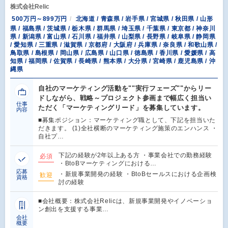
株式会社Relic
500万円～899万円
北海道 / 青森県 / 岩手県 / 宮城県 / 秋田県 / 山形
県 / 福島県 / 茨城県 / 栃木県 / 群馬県 / 埼玉県 / 千葉県 / 東京都 / 神奈川
県 / 新潟県 / 富山県 / 石川県 / 福井県 / 山梨県 / 長野県 / 岐阜県 / 静岡県
/ 愛知県 / 三重県 / 滋賀県 / 京都府 / 大阪府 / 兵庫県 / 奈良県 / 和歌山県 /
鳥取県 / 島根県 / 岡山県 / 広島県 / 山口県 / 徳島県 / 香川県 / 愛媛県 / 高
知県 / 福岡県 / 佐賀県 / 長崎県 / 熊本県 / 大分県 / 宮崎県 / 鹿児島県 / 沖
縄県
自社のマーケティング活動を""実行フェーズ""からリー
ドしながら、戦略～プロジェクト参画まで幅広く担当い
仕事
ただく「マーケティングリード」を募集しています。
内容
■募集ポジション：マーケティング職として、下記を担当いた
だきます。 (1)全社横断のマーケティング施策のエンハンス ・
自社プ…
下記の経験が2年以上ある方 ・事業会社での勤務経験
必須
・BtoBマーケティングにおける…
応募
・新規事業開発の経験 ・BtoBセールスにおける企画検
歓迎
資格
討の経験
■会社概要：株式会社Relicは、新規事業開発やイノベーショ
ン創出を支援する事業…
会社
概要