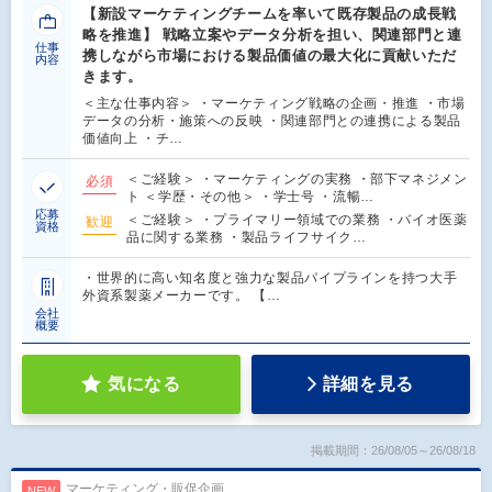
【新設マーケティングチームを率いて既存製品の成長戦
略を推進】 戦略立案やデータ分析を担い、関連部門と連
仕事
携しながら市場における製品価値の最大化に貢献いただ
内容
きます。
＜主な仕事内容＞ ・マーケティング戦略の企画・推進 ・市場
データの分析・施策への反映 ・関連部門との連携による製品
価値向上 ・チ…
＜ご経験＞ ・マーケティングの実務 ・部下マネジメン
必須
ト ＜学歴・その他＞ ・学士号 ・流暢…
応募
＜ご経験＞ ・プライマリー領域での業務 ・バイオ医薬
歓迎
資格
品に関する業務 ・製品ライフサイク…
・世界的に高い知名度と強力な製品パイプラインを持つ大手
外資系製薬メーカーです。 【…
会社
概要
気になる
詳細を見る
掲載期間：26/08/05～26/08/18
マーケティング・販促企画
NEW