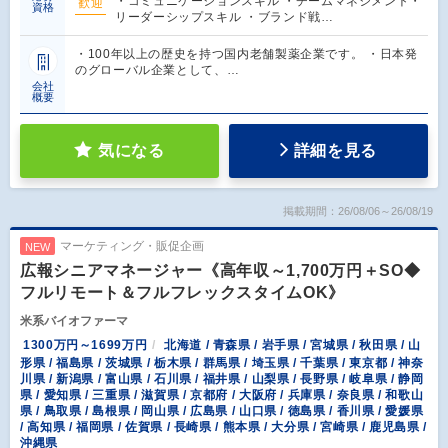
・コミュニケーションスキル ・チームマネジメント・
歓迎
資格
リーダーシップスキル ・ブランド戦…
・100年以上の歴史を持つ国内老舗製薬企業です。 ・日本発
のグローバル企業として、…
会社
概要
気になる
詳細を見る
掲載期間：26/08/06～26/08/19
マーケティング・販促企画
NEW
広報シニアマネージャー《高年収～1,700万円＋SO◆
フルリモート＆フルフレックスタイムOK》
米系バイオファーマ
1300万円～1699万円
北海道 / 青森県 / 岩手県 / 宮城県 / 秋田県 / 山
形県 / 福島県 / 茨城県 / 栃木県 / 群馬県 / 埼玉県 / 千葉県 / 東京都 / 神奈
川県 / 新潟県 / 富山県 / 石川県 / 福井県 / 山梨県 / 長野県 / 岐阜県 / 静岡
県 / 愛知県 / 三重県 / 滋賀県 / 京都府 / 大阪府 / 兵庫県 / 奈良県 / 和歌山
県 / 鳥取県 / 島根県 / 岡山県 / 広島県 / 山口県 / 徳島県 / 香川県 / 愛媛県
/ 高知県 / 福岡県 / 佐賀県 / 長崎県 / 熊本県 / 大分県 / 宮崎県 / 鹿児島県 /
沖縄県