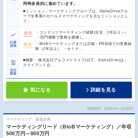
同時多発的に進めています。
■ミッション：マーケティンググループは、AlphaDriveグル
ープ全事業のセールスマーケティングを主なミッションとし
て…
・コンテンツマーケティング経験(目安：1年以上～）
必須
・部門横断で業務を俯瞰し、…
応募
・BtoBマーケティングまたは広報・PR領域での実務経
歓迎
資格
験（2年以上） ・セミナ…
■概要： 株式会社アルファドライブ(以下、AlphaDrive)は、
クライアント企…
会社
概要
気になる
詳細を見る
掲載期間：26/06/16～26/08/10
マーケティング・販促企画
マーケティングリード（BtoBマーケティング）／年収
500万円～900万円