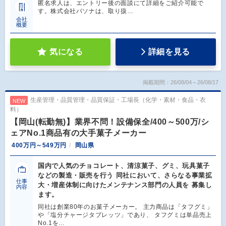
匿名求人は、エントリー後の面談にて詳細をご紹介可能で
す。株式会社パソナは、取り扱…
会社
概要
気になる
詳細を見る
掲載期間：26/08/04～26/08/17
生産管理・品質管理・品質保証・工場長（化学・素材・食品・衣
NEW
料）
【岡山(転勤無)】業界不問！設備保全/400～500万/シ
ェアNo.1商品有の大手菓子メーカー
400万円～549万円
岡山県
国内で人気のチョコレート、清涼菓子、グミ、玩具菓子
などの製造・販売を行う 同社において、さらなる事業拡
仕事
大・増産体制に向けたメンテナンス部門の人員を 募集し
内容
ます。
同社は創業80年のお菓子メーカー。 主力商品は「タフグミ」
や「塩分チャージタブレッツ」であり、 タフグミは単品売上
No.1を…