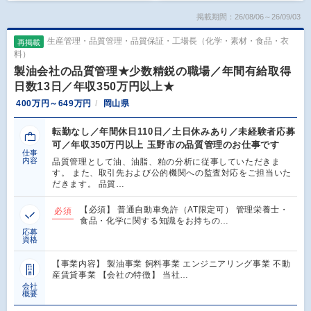
掲載期間：26/08/06～26/09/03
生産管理・品質管理・品質保証・工場長（化学・素材・食品・衣
再掲載
料）
製油会社の品質管理★少数精鋭の職場／年間有給取得
日数13日／年収350万円以上★
400万円～649万円
岡山県
転勤なし／年間休日110日／土日休みあり／未経験者応募
可／年収350万円以上 玉野市の品質管理のお仕事です
仕事
内容
品質管理として油、油脂、粕の分析に従事していただきま
す。 また、取引先および公的機関への監査対応をご担当いた
だきます。 品質…
【必須】 普通自動車免許（AT限定可） 管理栄養士・
必須
食品・化学に関する知識をお持ちの…
応募
資格
【事業内容】 製油事業 飼料事業 エンジニアリング事業 不動
産賃貸事業 【会社の特徴】 当社…
会社
概要