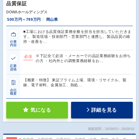
品質保証
DOWAホールディングス
500万円～799万円
岡山県
■工場における品質保証業務全般を担当を担当していただきま
す。 製造現場・技術部門・営業部門と連携し、製品品質の維
持・改善を…
仕事
内容
※下記全て必須 ・メーカーでの品証業務経験をお持ち
必須
の方 ・社内外との調整業務経験をお…
応募
資格
【概要・特徴】 東証プライム上場、環境・リサイクル、製
錬、電子材料、金属加工、熱処…
会社
概要
気になる
詳細を見る
掲載期間：26/08/03～26/08/16