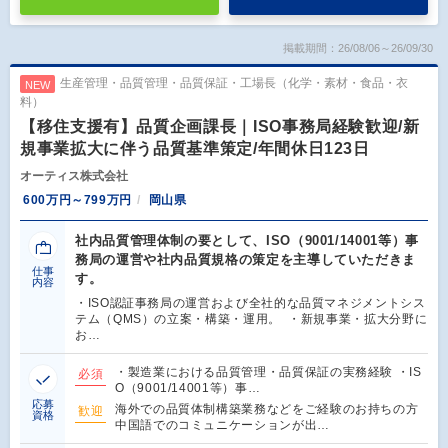
掲載期間：26/08/06～26/09/30
生産管理・品質管理・品質保証・工場長（化学・素材・食品・衣
NEW
料）
【移住支援有】品質企画課長｜ISO事務局経験歓迎/新
規事業拡大に伴う品質基準策定/年間休日123日
オーティス株式会社
600万円～799万円
岡山県
社内品質管理体制の要として、ISO（9001/14001等）事
務局の運営や社内品質規格の策定を主導していただきま
仕事
す。
内容
・ISO認証事務局の運営および全社的な品質マネジメントシス
テム（QMS）の立案・構築・運用。 ・新規事業・拡大分野に
お…
・製造業における品質管理・品質保証の実務経験 ・IS
必須
O（9001/14001等）事…
応募
海外での品質体制構築業務などをご経験のお持ちの方
歓迎
資格
中国語でのコミュニケーションが出…