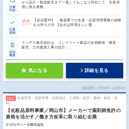
から設計・製造販売まで一貫しておこなう同社にて、生産管
理に係る業務…
仕事
内容
【必須要件】 ・製造業での生産・品質管理業務の経験
必須
をお持ちの方 【あれば尚望ましい要…
応募
資格
ランデス株式会社は、コンクリート製品の企画開発・製造・
販売、土木建築工事の設計・…
会社
概要
気になる
詳細を見る
掲載期間：26/08/06～26/08/19
生産管理・品質管理・品質保証・工場長（化学・素材・食品・衣
NEW
料）
【化粧品原料事業／岡山市】メーカーで薬剤師免許の
資格を活かす／働き方改革に取り組む企業
ナガセヴィータ株式会社