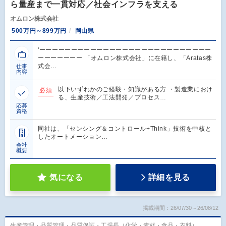
ら量産まで一貫対応／社会インフラを支える
オムロン株式会社
500万円～899万円
岡山県
'ーーーーーーーーーーーーーーーーーーーーーーーーーーー
ーーーーーーー 「オムロン株式会社」に在籍し、「Aratas株
式会…
仕事
内容
以下いずれかのご経験・知識がある方 ・製造業におけ
必須
る、生産技術／工法開発／プロセス…
応募
資格
同社は、「センシング＆コントロール+Think」技術を中核と
したオートメーション…
会社
概要
気になる
詳細を見る
掲載期間：26/07/30～26/08/12
生産管理・品質管理・品質保証・工場長（化学・素材・食品・衣料）