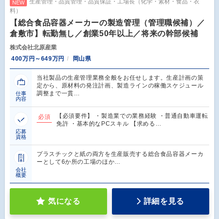
生産管理・品質管理・品質保証・工場長（化学・素材・食品・衣
NEW
料）
【総合食品容器メーカーの製造管理（管理職候補）／
倉敷市】転勤無し／創業50年以上／将来の幹部候補
株式会社北原産業
400万円～649万円
岡山県
当社製品の生産管理業務全般をお任せします。生産計画の策
定から、原材料の発注計画、製造ラインの稼働スケジュール
調整まで一貫…
仕事
内容
【必須要件】 ・製造業での業務経験 ・普通自動車運転
必須
免許 ・基本的なPCスキル 【求める…
応募
資格
プラスチックと紙の両方を生産販売する総合食品容器メーカ
ーとして6か所の工場のほか…
会社
概要
気になる
詳細を見る