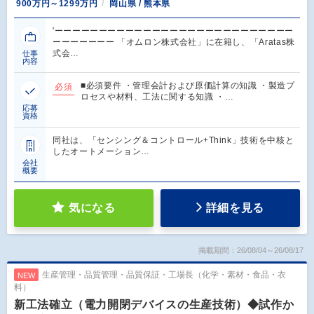
900万円～1299万円
岡山県 / 熊本県
'ーーーーーーーーーーーーーーーーーーーーーーーーーーー
ーーーーーーー 「オムロン株式会社」に在籍し、「Aratas株
式会…
仕事
内容
■必須要件 ・管理会計および原価計算の知識 ・製造プ
必須
ロセスや材料、工法に関する知識 ・…
応募
資格
同社は、「センシング＆コントロール+Think」技術を中核と
したオートメーション…
会社
概要
気になる
詳細を見る
掲載期間：26/08/04～26/08/17
生産管理・品質管理・品質保証・工場長（化学・素材・食品・衣
NEW
料）
新工法確立（電力開閉デバイスの生産技術）◆試作か