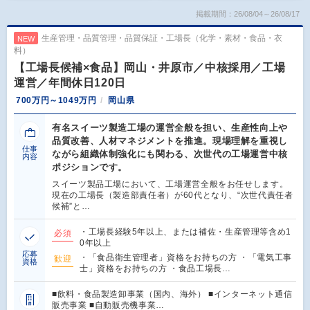
掲載期間：26/08/04～26/08/17
生産管理・品質管理・品質保証・工場長（化学・素材・食品・衣
NEW
料）
【工場長候補×食品】岡山・井原市／中核採用／工場
運営／年間休日120日
700万円～1049万円
岡山県
有名スイーツ製造工場の運営全般を担い、生産性向上や
品質改善、人材マネジメントを推進。現場理解を重視し
仕事
ながら組織体制強化にも関わる、次世代の工場運営中核
内容
ポジションです。
スイーツ製品工場において、工場運営全般をお任せします。
現在の工場長（製造部責任者）が60代となり、“次世代責任者
候補”と…
・工場長経験5年以上、または補佐・生産管理等含め1
必須
0年以上
応募
・「食品衛生管理者」資格をお持ちの方 ・「電気工事
歓迎
資格
士」資格をお持ちの方 ・食品工場長…
■飲料・食品製造卸事業（国内、海外） ■インターネット通信
販売事業 ■自動販売機事業…