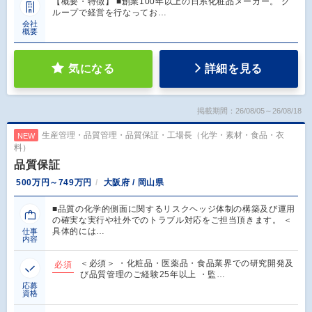
【概要・特徴】 ■創業100年以上の日系化粧品メーカー。 グ
ループで経営を行なってお…
会社
概要
気になる
詳細を見る
掲載期間：26/08/05～26/08/18
生産管理・品質管理・品質保証・工場長（化学・素材・食品・衣
NEW
料）
品質保証
500万円～749万円
大阪府 / 岡山県
■品質の化学的側面に関するリスクヘッジ体制の構築及び運用
の確実な実行や社外でのトラブル対応をご担当頂きます。 ＜
具体的には…
仕事
内容
＜必須＞ ・化粧品・医薬品・食品業界での研究開発及
必須
び品質管理のご経験25年以上 ・監…
応募
資格