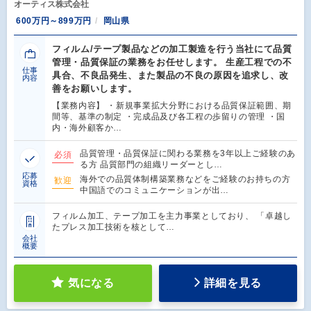
オーティス株式会社
600万円～899万円
岡山県
フィルム/テープ製品などの加工製造を行う当社にて品質
管理・品質保証の業務をお任せします。 生産工程での不
仕事
具合、不良品発生、また製品の不良の原因を追求し、改
内容
善をお願いします。
【業務内容】 ・新規事業拡大分野における品質保証範囲、期
間等、基準の制定 ・完成品及び各工程の歩留りの管理 ・国
内・海外顧客か…
品質管理・品質保証に関わる業務を3年以上ご経験のあ
必須
る方 品質部門の組織リーダーとし…
応募
海外での品質体制構築業務などをご経験のお持ちの方
歓迎
資格
中国語でのコミュニケーションが出…
フィルム加工、テープ加工を主力事業としており、 「卓越し
たプレス加工技術を核として…
会社
概要
気になる
詳細を見る