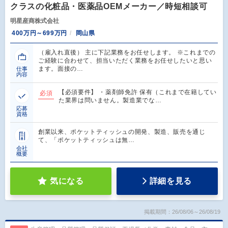
クラスの化粧品・医薬品OEMメーカー／時短相談可
明星産商株式会社
400万円～699万円
岡山県
（雇入れ直後） 主に下記業務をお任せします。 ※これまでの
ご経験に合わせて、担当いただく業務をお任せしたいと思い
ます。面接の…
仕事
内容
【必須要件】 ・薬剤師免許 保有（これまで在籍してい
必須
た業界は問いません。製造業でな…
応募
資格
創業以来、ポケットティッシュの開発、製造、販売を通じ
て、「ポケットティッシュは無…
会社
概要
気になる
詳細を見る
掲載期間：26/08/06～26/08/19