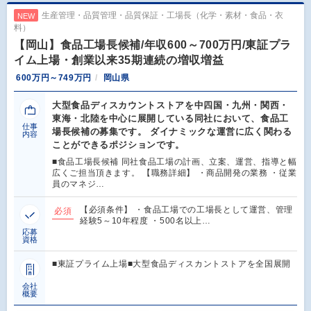
生産管理・品質管理・品質保証・工場長（化学・素材・食品・衣
NEW
料）
【岡山】食品工場長候補/年収600～700万円/東証プラ
イム上場・創業以来35期連続の増収増益
600万円～749万円
岡山県
大型食品ディスカウントストアを中四国・九州・関西・
東海・北陸を中心に展開している同社において、食品工
仕事
場長候補の募集です。 ダイナミックな運営に広く関わる
内容
ことができるポジションです。
■食品工場長候補 同社食品工場の計画、立案、運営、指導と幅
広くご担当頂きます。 【職務詳細】 ・商品開発の業務 ・従業
員のマネジ…
【必須条件】 ・食品工場での工場長として運営、管理
必須
経験5～10年程度 ・500名以上…
応募
資格
■東証プライム上場■大型食品ディスカントストアを全国展開
会社
概要