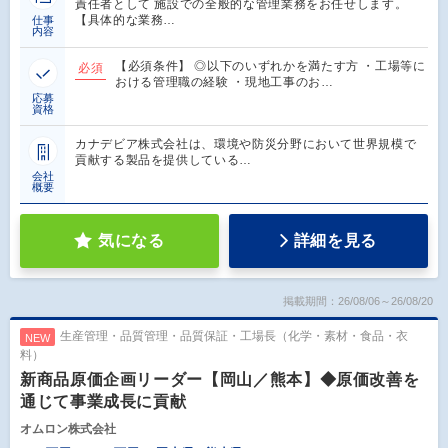
責任者として 施設での全般的な管理業務をお任せします。
【具体的な業務…
仕事
内容
【必須条件】 ◎以下のいずれかを満たす方 ・工場等に
必須
おける管理職の経験 ・現地工事のお…
応募
資格
カナデビア株式会社は、環境や防災分野において世界規模で
貢献する製品を提供している…
会社
概要
気になる
詳細を見る
掲載期間：26/08/06～26/08/20
生産管理・品質管理・品質保証・工場長（化学・素材・食品・衣
NEW
料）
新商品原価企画リーダー【岡山／熊本】◆原価改善を
通じて事業成長に貢献
オムロン株式会社