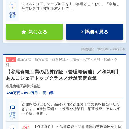
フィルム加工、テープ加工を主力事業としており、「卓越し
たプレス加工技術を核として…
会社
概要
気になる
詳細を見る
掲載期間：26/08/06～26/08/19
生産管理・品質管理・品質保証・工場長（化学・素材・食品・衣
NEW
料）
【谷尾食糧工業の品質保証（管理職候補）／和気町】
あんこシェアトップクラス／老舗安定企業
谷尾食糧工業株式会社
450万円～699万円
岡山県
管理職候補として、品質部門の管理および実務を担当いただ
きます。 ■業務詳細： ・検査分析業務：細菌検査、アレルギ
ー分析、異物…
仕事
内容
【必須条件】 ・品質保証・品質管理の実務経験をお持
必須