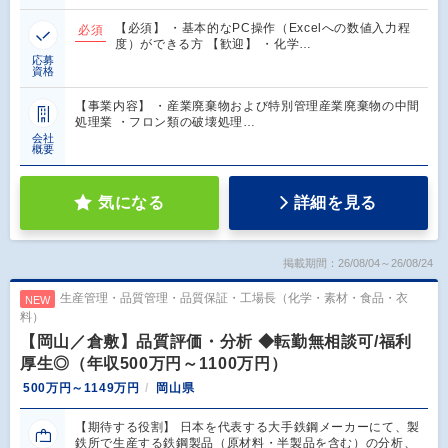
【必須】 ・基本的なPC操作（Excelへの数値入力程
必須
度）ができる方 【歓迎】 ・化学…
応募
資格
【事業内容】 ・産業廃棄物および特別管理産業廃棄物の中間
処理業 ・フロン類の破壊処理…
会社
概要
気になる
詳細を見る
掲載期間：26/08/04～26/08/24
生産管理・品質管理・品質保証・工場長（化学・素材・食品・衣
NEW
料）
【岡山／倉敷】品質評価・分析 ◆転勤無相談可/福利
厚生◎（年収500万円～1100万円）
500万円～1149万円
岡山県
【期待する役割】 日本を代表する大手鉄鋼メーカーにて、製
鉄所で生産する鉄鋼製品（原材料・半製品を含む）の分析、