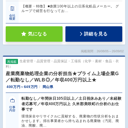
【概要・特徴】 ■創業100年以上の日系化粧品メーカー。 グ
ループで経営を行なってお…
会社
概要
気になる
詳細を見る
掲載期間：26/08/05～26/09/02
生産管理・品質管理・品質保証・工場長（化学・素材・食品・衣
再掲載
料）
産業廃棄物処理企業の分析担当★プライム上場企業G
／転勤なし／WLB◎／年収400万円以上★
400万円～649万円
岡山県
転勤なし／年間休日105日以上／土日祝休みあり／未経験
者応募可／年収400万円以上 久米郡美咲町の分析のお仕
仕事
事です
内容
環境保全やリサイクルに貢献する、廃棄物の性状分析をおま
かせします。排出事業者から持ち込まれる廃棄物（汚泥、廃
油、廃酸、廃…