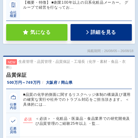
【概要・特徴】 ■創業100年以上の日系化粧品メーカー。 グ
ループで経営を行なってお…
会社
概要
気になる
詳細を見る
掲載期間：26/08/05～26/08/18
生産管理・品質管理・品質保証・工場長（化学・素材・食品・衣
NEW
料）
品質保証
500万円～749万円
大阪府 / 岡山県
■品質の化学的側面に関するリスクヘッジ体制の構築及び運用
の確実な実行や社外でのトラブル対応をご担当頂きます。 ＜
具体的には…
仕事
内容
＜必須＞ ・化粧品・医薬品・食品業界での研究開発及
必須
び品質管理のご経験25年以上 ・監…
応募
資格