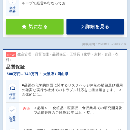
ループで経営を行なってお…
会社
概要
気になる
詳細を見る
掲載期間：26/08/05～26/08/18
生産管理・品質管理・品質保証・工場長（化学・素材・食品・衣
NEW
料）
品質保証
500万円～749万円
大阪府 / 岡山県
■品質の化学的側面に関するリスクヘッジ体制の構築及び運用
の確実な実行や社外でのトラブル対応をご担当頂きます。 ＜
具体的には…
仕事
内容
＜必須＞ ・化粧品・医薬品・食品業界での研究開発及
必須
び品質管理のご経験25年以上 ・監…
応募
資格