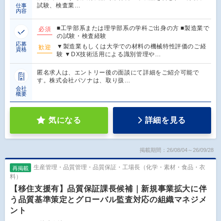
試験、検査業…
仕事
内容
■工学部系または理学部系の学科ご出身の方 ■製造業で
必須
の試験・検査経験
応募
▼製造業もしくは大学での材料の機械特性評価のご経
歓迎
資格
験 ▼DX技術活用による識別管理や…
匿名求人は、エントリー後の面談にて詳細をご紹介可能で
す。株式会社パソナは、取り扱…
会社
概要
気になる
詳細を見る
掲載期間：26/08/04～26/09/28
生産管理・品質管理・品質保証・工場長（化学・素材・食品・衣
再掲載
料）
【移住支援有】品質保証課長候補｜新規事業拡大に伴
う品質基準策定とグローバル監査対応の組織マネジメ
ント