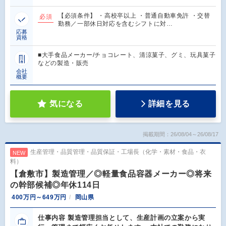
【必須条件】 ・高校卒以上 ・普通自動車免許 ・交替
必須
勤務／一部休日対応を含むシフトに対…
応募
資格
■大手食品メーカー/チョコレート、清涼菓子、グミ、玩具菓子
などの製造・販売
会社
概要
気になる
詳細を見る
掲載期間：26/08/04～26/08/17
生産管理・品質管理・品質保証・工場長（化学・素材・食品・衣
NEW
料）
【倉敷市】製造管理／◎軽量食品容器メーカー◎将来
の幹部候補◎年休114日
400万円～649万円
岡山県
仕事内容 製造管理担当として、生産計画の立案から実