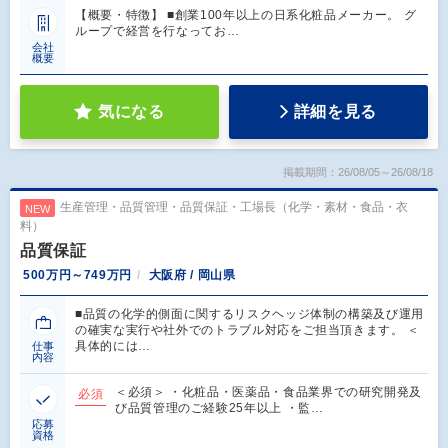
【概要・特徴】 ■創業100年以上の日系化粧品メーカー。 グ
ループで経営を行なってお…
会社
概要
気になる
詳細を見る
掲載期間：26/08/05～26/08/18
生産管理・品質管理・品質保証・工場長（化学・素材・食品・衣
NEW
料）
品質保証
500万円～749万円
大阪府 / 岡山県
■品質の化学的側面に関するリスクヘッジ体制の構築及び運用
の確実な実行や社外でのトラブル対応をご担当頂きます。 ＜
具体的には…
仕事
内容
＜必須＞ ・化粧品・医薬品・食品業界での研究開発及
必須
び品質管理のご経験25年以上 ・監…
応募
資格