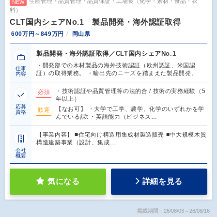
生産管理・品質管理・品質保証・工場長（化学・素材・食品・衣
NEW
料）
CLT国内シェアNo.1 製品開発・海外認証取得
600万円～849万円
岡山県
製品開発・海外認証取得／CLT国内シェアNo.1
・開発部での木材製品の海外技術認証（欧州認証、米国認
仕事
証）の取得業務。 ・輸出先のニーズを踏まえた製品開発。
内容
・技術認証や品質管理等の法的合 / 技術の実務経験（5
必須
年以上）
応募
【なお可】 ・大学で工学、農学、化学のいずれかを学
歓迎
資格
んでいる課t ・英語能力（ビジネス…
【事業内容】 ■住宅向け構造用集成材製造販売 ■中大規模木質
構造建築事業（設計、集成…
会社
概要
気になる
詳細を見る
掲載期間：26/08/03～26/08/16