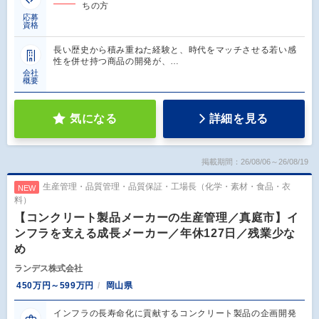
ちの方
応募
資格
長い歴史から積み重ねた経験と、時代をマッチさせる若い感
性を併せ持つ商品の開発が、…
会社
概要
気になる
詳細を見る
掲載期間：26/08/06～26/08/19
生産管理・品質管理・品質保証・工場長（化学・素材・食品・衣
NEW
料）
【コンクリート製品メーカーの生産管理／真庭市】イ
ンフラを支える成長メーカー／年休127日／残業少な
め
ランデス株式会社
450万円～599万円
岡山県
インフラの長寿命化に貢献するコンクリート製品の企画開発