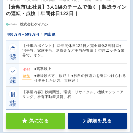
【倉敷市/正社員】3人1組のチームで働く｜製造ライン
の運転・点検｜年間休日122日｜
株式会社ケイハン
400万円～599万円
岡山県
【仕事のポイント】 ◎年間休日122日／完全週休2日制 ◎住
宅手当、家族手当、退職金など手当が豊富！ ◎超ニッチな業
界で、オン…
仕事
内容
●高卒以上
必須
●未経験の方、歓迎！ ●独自の技術力を身につけられる
歓迎
応募
仕事をしたい方、大歓迎！
資格
【事業内容】鉄鋼関連、環境・リサイクル、機械エンジニア
リング、社有不動産賃貸、石…
会社
概要
気になる
詳細を見る