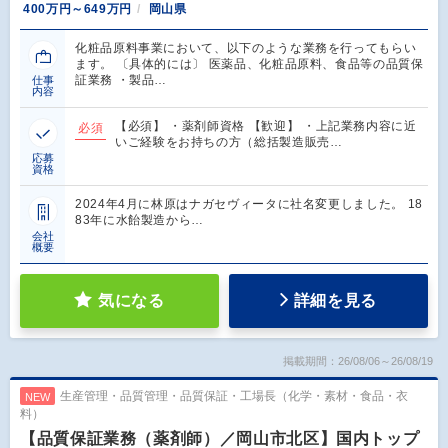
400万円～649万円
岡山県
化粧品原料事業において、以下のような業務を行ってもらい
ます。 〔具体的には〕 医薬品、化粧品原料、食品等の品質保
証業務 ・製品…
仕事
内容
【必須】 ・薬剤師資格 【歓迎】 ・上記業務内容に近
必須
いご経験をお持ちの方（総括製造販売…
応募
資格
2024年4月に林原はナガセヴィータに社名変更しました。 18
83年に水飴製造から…
会社
概要
気になる
詳細を見る
掲載期間：26/08/06～26/08/19
生産管理・品質管理・品質保証・工場長（化学・素材・食品・衣
NEW
料）
【品質保証業務（薬剤師）／岡山市北区】国内トップ