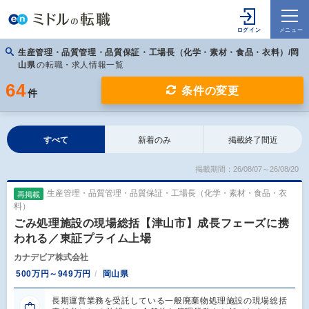
生産管理・品質管理・品質保証・工場長（化学・素材・食品・衣料）/岡
山県
の転職・求人情報一覧
64
条件の変更
件
すべて
新着のみ
掲載終了間近
掲載期間：26/08/07～26/08/20
生産管理・品質管理・品質保証・工場長（化学・素材・食品・衣
再掲載
料）
ごみ処理施設の現場総括【津山市】成長フェーズに携
われる／東証プライム上場
カナデビア株式会社
500万円～949万円
岡山県
長期運営業務を受託している一般廃棄物処理施設の現場総括