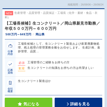
掲載期間：26/08/06～26/08/24
生産管理・品質管理・品質保証・工場長（化学・素材・食品・衣
NEW
料）
【工場長候補】生コンクリート／岡山県新見市勤務／
年収５００万円～６００万円
500万円～649万円
岡山県
工場長候補として、生コンクリート製造および産業廃棄物処
理、残土処理の管理業務全般をお任せします。 生産計画、進
捗管理、品質…
仕事
内容
工場管理のご経験をお持ちの方
必須
生コンクリートの知識をお持ちの方は尚望ましい
歓迎
応募
資格
生コンクリート製造ほか
会社
概要
気になる
詳細を見る