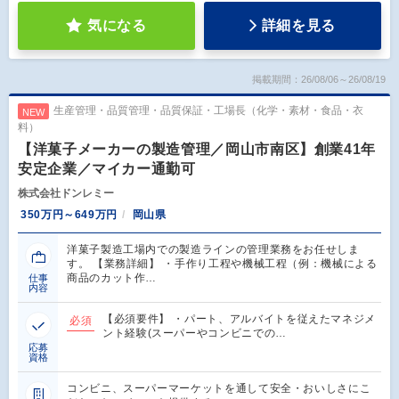
気になる
詳細を見る
掲載期間：26/08/06～26/08/19
生産管理・品質管理・品質保証・工場長（化学・素材・食品・衣
NEW
料）
【洋菓子メーカーの製造管理／岡山市南区】創業41年
安定企業／マイカー通勤可
株式会社ドンレミー
350万円～649万円
岡山県
洋菓子製造工場内での製造ラインの管理業務をお任せしま
す。 【業務詳細】 ・手作り工程や機械工程（例：機械による
商品のカット作…
仕事
内容
【必須要件】 ・パート、アルバイトを従えたマネジメ
必須
ント経験(スーパーやコンビニでの…
応募
資格
コンビニ、スーパーマーケットを通して安全・おいしさにこ