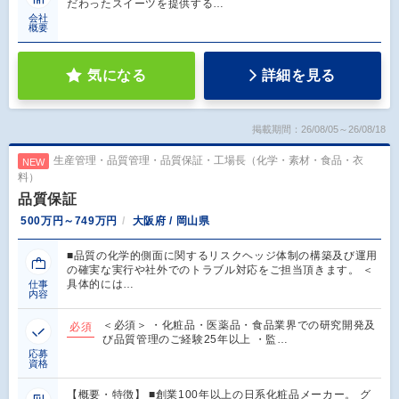
だわったスイーツを提供する…
会社
概要
気になる
詳細を見る
掲載期間：26/08/05～26/08/18
生産管理・品質管理・品質保証・工場長（化学・素材・食品・衣
NEW
料）
品質保証
500万円～749万円
大阪府 / 岡山県
■品質の化学的側面に関するリスクヘッジ体制の構築及び運用
の確実な実行や社外でのトラブル対応をご担当頂きます。 ＜
具体的には…
仕事
内容
＜必須＞ ・化粧品・医薬品・食品業界での研究開発及
必須
び品質管理のご経験25年以上 ・監…
応募
資格
【概要・特徴】 ■創業100年以上の日系化粧品メーカー。 グ