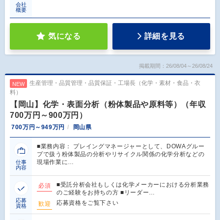
会社
概要
気になる
詳細を見る
掲載期間：26/08/04～26/08/24
生産管理・品質管理・品質保証・工場長（化学・素材・食品・衣
NEW
料）
【岡山】化学・表面分析（粉体製品や原料等）（年収
700万円～900万円）
700万円～949万円
岡山県
■業務内容： プレイングマネージャーとして、DOWAグルー
プで扱う粉体製品の分析やリサイクル関係の化学分析などの
現場作業に…
仕事
内容
■受託分析会社もしくは化学メーカーにおける分析業務
必須
のご経験をお持ちの方 ■リーダー…
応募
応募資格をご覧下さい
歓迎
資格