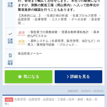
行、管理まで幅広くお任せします。 本社での勤務になり
仕事
ますが、実際の製造工場（岡山県内）へ入って効率化や
内容
製造進捗の確認を行うこともあります。
【具体的には…】 ・生産計画の作成 ・生産プロセス管理 ・
品質管理 ・在庫管理 ・コスト管理 ・データ分析 ・安全管
理 …
・製造業での業務経験 ・普通自動車運転免許 ・基本
必須
的なPCスキル
応募
・基幹システム（生産管理、販売管理、会計など）の
歓迎
資格
導入・運用保守経験 ・プロジェク…
食品容器メーカー
会社
概要
気になる
詳細を見る
掲載期間：26/08/03～26/08/16
生産管理・品質管理・品質保証・工場長（化学・素材・食品・衣
NEW
料）