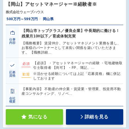
【岡山】アセットマネージャー※経験者※
株式会社ウェーブハウス
500万円～599万円
岡山県
【岡山市トップクラス／優良企業】中長期的に働ける！
残業月10H以下／育成体制充実
仕事
内容
【職務概要】 賃貸仲介、アセットマネジメント業務を通し、
お客様のパートナーとして末長い関係を築いていただきま
す。 【職務詳細…
【必須】 ・アセットマネージャーの経験 ・宅地建物取
必須
引士取得者 【尚可】 ・FP、簿記、…
応募
※活かせる経験については上記「応募資格」欄に併記
歓迎
資格
しております
【事業内容】 不動産の仲介業・賃貸業・管理業、投資用不動
産コンサルティング、リノベ…
会社
概要
気になる
詳細を見る