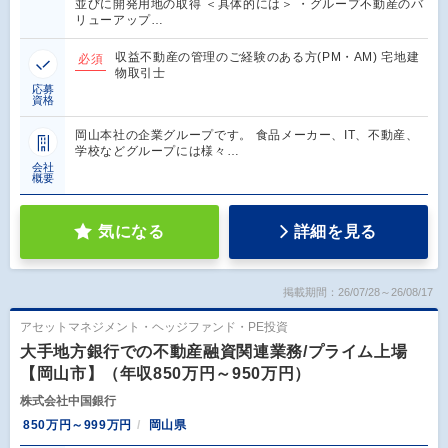
並びに開発用地の取得 ＜具体的には＞ ・グループ不動産のバ
リューアップ…
収益不動産の管理のご経験のある方(PM・AM) 宅地建
必須
物取引士
応募
資格
岡山本社の企業グループです。 食品メーカー、IT、不動産、
学校などグループには様々…
会社
概要
気になる
詳細を見る
掲載期間：26/07/28～26/08/17
アセットマネジメント・ヘッジファンド・PE投資
大手地方銀行での不動産融資関連業務/プライム上場
【岡山市】（年収850万円～950万円）
株式会社中国銀行
850万円～999万円
岡山県