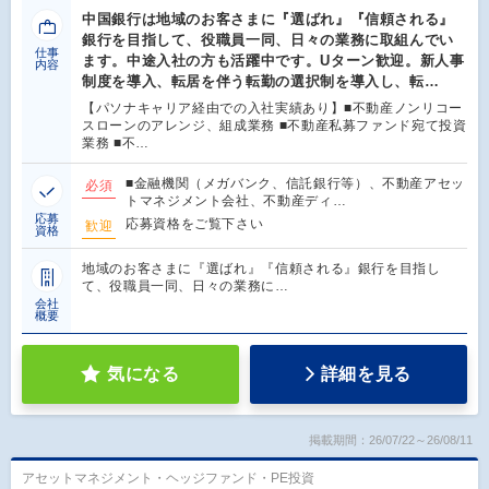
中国銀行は地域のお客さまに『選ばれ』『信頼される』
銀行を目指して、役職員一同、日々の業務に取組んでい
仕事
ます。中途入社の方も活躍中です。Uターン歓迎。新人事
内容
制度を導入、転居を伴う転勤の選択制を導入し、転…
【パソナキャリア経由での入社実績あり】■不動産ノンリコー
スローンのアレンジ、組成業務 ■不動産私募ファンド宛て投資
業務 ■不…
■金融機関（メガバンク、信託銀行等）、不動産アセッ
必須
トマネジメント会社、不動産ディ…
応募
応募資格をご覧下さい
歓迎
資格
地域のお客さまに『選ばれ』『信頼される』銀行を目指し
て、役職員一同、日々の業務に…
会社
概要
気になる
詳細を見る
掲載期間：26/07/22～26/08/11
アセットマネジメント・ヘッジファンド・PE投資