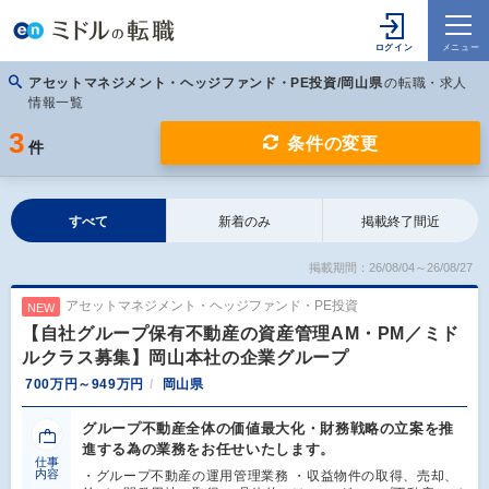
アセットマネジメント・ヘッジファンド・PE投資/岡山県
の転職・求人
情報一覧
3
条件の変更
件
すべて
新着のみ
掲載終了間近
掲載期間：26/08/04～26/08/27
アセットマネジメント・ヘッジファンド・PE投資
NEW
【自社グループ保有不動産の資産管理AM・PM／ミド
ルクラス募集】岡山本社の企業グループ
700万円～949万円
岡山県
グループ不動産全体の価値最大化・財務戦略の立案を推
進する為の業務をお任せいたします。
仕事
内容
・グループ不動産の運用管理業務 ・収益物件の取得、売却、