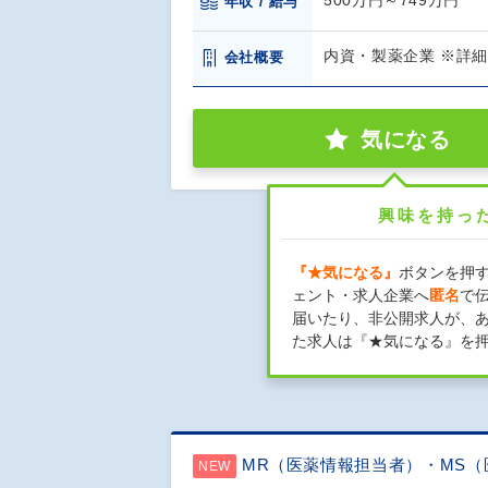
500万円～749万円
年収 / 給与
内資・製薬企業 ※詳
会社概要
気になる
興味を持っ
『★気になる』
ボタンを押
ェント・求人企業へ
匿名
で
届いたり、非公開求人が、
た求人は『★気になる』を
MR（医薬情報担当者）・MS
NEW