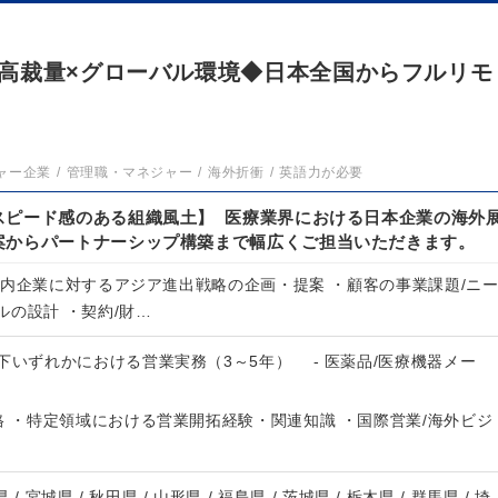
高裁量×グローバル環境◆日本全国からフルリモ
ャー企業
管理職・マネジャー
海外折衝
英語力が必要
スピード感のある組織風土】 医療業界における日本企業の海外
案からパートナーシップ構築まで幅広くご担当いただきます。
国内企業に対するアジア進出戦略の企画・提案 ・顧客の事業課題/ニ
の設計 ・契約/財…
下いずれかにおける営業実務（3～5年） - 医薬品/医療機器メー
格 ・特定領域における営業開拓経験・関連知識 ・国際営業/海外ビジ
 / 宮城県 / 秋田県 / 山形県 / 福島県 / 茨城県 / 栃木県 / 群馬県 / 埼