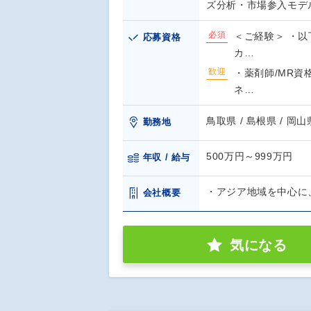
ズ分析・市場参入モデル
必須
＜ご経験＞ ・以
応募資格
カ…
歓迎
・薬剤師/MR資
ネ…
鳥取県 / 島根県 / 岡山県
勤務地
500万円～999万円
年収 / 給与
・アジア地域を中心に
会社概要
気になる