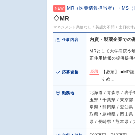
MR（医薬情報担当者）・MS
NEW
◇MR
マネジメント業務なし
英語力不問
土日祝休
内資・製薬企業での募
仕事内容
MRとして大学病院や
正使用情報の提供提供
必須
【必須】 ■MR
応募資格
すめ…
北海道 / 青森県 / 岩手県
勤務地
玉県 / 千葉県 / 東京都 
阜県 / 静岡県 / 愛知県 
取県 / 島根県 / 岡山県 
県 / 長崎県 / 熊本県 /