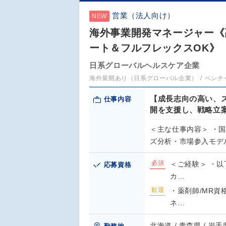
営業（法人向け）
NEW
海外事業開発マネージャー《
ート＆フルフレックスOK》
日系グローバルヘルスケア企業
海外展開あり（日系グローバル企業）
ベンチ
【成長志向の高い、
仕事内容
開を支援し、戦略立
＜主な仕事内容＞ ・
ズ分析・市場参入モデル
必須
＜ご経験＞ ・以
応募資格
カ…
歓迎
・薬剤師/MR資
ネ…
北海道 / 青森県 / 岩手県