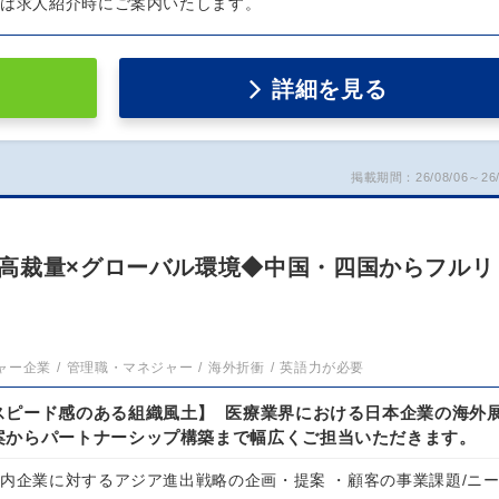
細は求人紹介時にご案内いたします。
詳細を見る
掲載期間：26/08/06～26/
高裁量×グローバル環境◆中国・四国からフルリ
》
ャー企業
管理職・マネジャー
海外折衝
英語力が必要
スピード感のある組織風土】 医療業界における日本企業の海外
案からパートナーシップ構築まで幅広くご担当いただきます。
国内企業に対するアジア進出戦略の企画・提案 ・顧客の事業課題/ニ