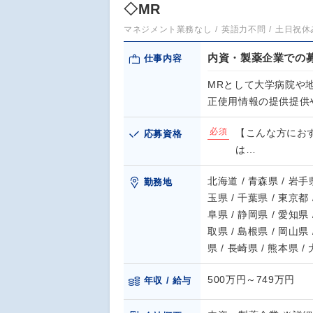
◇MR
マネジメント業務なし
英語力不問
土日祝休
内資・製薬企業での募
仕事内容
MRとして大学病院や
正使用情報の提供提供
必須
【こんな方にお
応募資格
は…
北海道 / 青森県 / 岩手県
勤務地
玉県 / 千葉県 / 東京都 
阜県 / 静岡県 / 愛知県 
取県 / 島根県 / 岡山県 
県 / 長崎県 / 熊本県 /
500万円～749万円
年収 / 給与