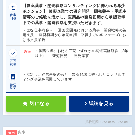
【新薬薬事・開発戦略コンサルティングに携われる希少
ポジション】 製薬企業での研究開発・開発薬事・承認申
仕事
請等のご経験を活かし、医薬品の開発初期から承認取得
内容
までの薬事・開発戦略を支援いただきます。
＜主な仕事内容＞ ・医薬品開発における薬事・開発戦略の策
定支援 ・開発初期から承認申請・取得までの各フェーズにお
ける支援業務…
・製薬企業における下記いずれかの関連実務経験（3年
必須
以上） -研究開発 -開発薬事…
応募
資格
・安定した経営基盤のもと、製薬領域に特化したコンサルテ
ィング事業を展開しています…
会社
概要
気になる
詳細を見る
掲載期間：26/08/06～26/08/19
薬事
NEW