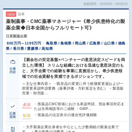
掲載期間：26/08/06～26/08/19
薬事
NEW
薬制薬事・CMC薬事マネージャー《希少疾患特化の製
薬企業◆日本全国からフルリモート可》
日系製薬企業
800万円～1199万円
鳥取県 / 島根県 / 岡山県 / 広島県 / 山口県 / 徳島
県 / 香川県 / 愛媛県 / 高知県
【親会社の安定基盤×ベンチャーの意思決定スピードを両
立した環境】 スリムな組織における迅速な意思決定のも
仕事
と、大手企業での経験を事業に直接活かし、希少疾患領
内容
域での社会貢献を実感できるポジションです。
＜主な仕事内容＞ ・既存品の変更に伴う軽微変更届および一
部変更承認申請業務（薬事評価・方針策定を含む） ・製造販
売業・卸売販…
・医薬品CMC領域における承認申請、照会事項対応ま
必須
たは当局相談等のご経験 ・GMP…
応募
・医薬品の法定表示の適合性評価経験
歓迎
資格
・大手製薬企業出身者を中心とした少数精鋭の製薬企業で
す。 ・希少疾患の治療薬（オー…