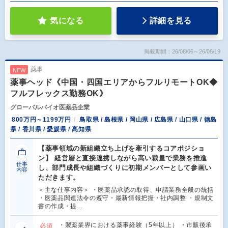
気になる
詳細を見る
掲載期間：26/08/06～26/08/19
薬事
NEW
薬事ヘッド《中国・四国エリアからフルリモートOK◆
フルフレックス勤務OK》
グローバルバイオ医薬品企業
800万円～1199万円
鳥取県 / 島根県 / 岡山県 / 広島県 / 山口県 / 徳島
県 / 香川県 / 愛媛県 / 高知県
【薬事領域の新組織立ち上げを牽引するコアポジショ
ン】 経営層と直接連携しながら高い裁量で業務を推進
仕事
し、部門成長や組織づくりに初期メンバーとして参画い
内容
ただきます。
＜主な仕事内容＞ ・医薬品承認の取得、申請業務全般の統括
・医薬品関連法令の遵守・最新情報把握・社内調整 ・規制文
書の作成・提…
・製薬業界における薬事経験（5年以上） ・市販後承
必須