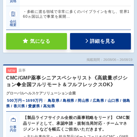
資格
・多岐に渡る領域で非常に多くのパイプラインを有し、世界1
60ヵ国以上で事業を展開…
会社
概要
気になる
詳細を見る
掲載期間：26/08/06～26/08/19
薬事
NEW
CMC/GMP薬事シニアスペシャリスト《高裁量ポジシ
ョン◆全国フルリモート＆フルフレックスOK》
グローバルヘルスケアソリューション企業
500万円～1699万円
鳥取県 / 島根県 / 岡山県 / 広島県 / 山口県 / 徳島
県 / 香川県 / 愛媛県 / 高知県
【製品ライフサイクル全般の薬事戦略をリード】 CMC製
品リードとして、承認申請・規制当局対応・チームマネ
仕事
ジメントなどを幅広くご担当いただきます。
内容
＜主な仕事内容＞ ・担当製品/ポートフォリオのCMC・GMP