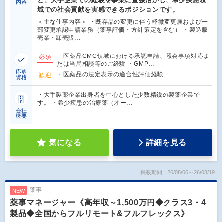
と、大手企業での経験を事業に直接活かし、希少疾患領
内容
域での社会貢献を実感できるポジションです。
＜主な仕事内容＞ ・既存品の変更に伴う軽微変更届および一
部変更承認申請業務（薬事評価・方針策定を含む） ・製造販
売業・卸売販…
・医薬品CMC領域における承認申請、照会事項対応ま
必須
たは当局相談等のご経験 ・GMP…
応募
・医薬品の法定表示の適合性評価経験
歓迎
資格
・大手製薬企業出身者を中心とした少数精鋭の製薬企業で
す。 ・希少疾患の治療薬（オー…
会社
概要
気になる
詳細を見る
掲載期間：26/08/06～26/08/19
薬事
NEW
薬事マネージャー《高年収～1,500万円◆クラス3・4
製品◆全国からフルリモート&フルフレックス》