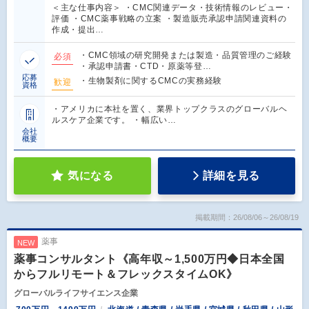
＜主な仕事内容＞ ・CMC関連データ・技術情報のレビュー・
評価 ・CMC薬事戦略の立案 ・製造販売承認申請関連資料の
作成・提出…
・CMC領域の研究開発または製造・品質管理のご経験
必須
・承認申請書・CTD・原薬等登…
応募
・生物製剤に関するCMCの実務経験
歓迎
資格
・アメリカに本社を置く、業界トップクラスのグローバルヘ
ルスケア企業です。 ・幅広い…
会社
概要
気になる
詳細を見る
掲載期間：26/08/06～26/08/19
薬事
NEW
薬事コンサルタント《高年収～1,500万円◆日本全国
からフルリモート＆フレックスタイムOK》
グローバルライフサイエンス企業