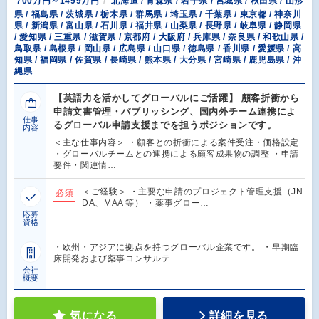
700万円～1499万円
北海道 / 青森県 / 岩手県 / 宮城県 / 秋田県 / 山形
県 / 福島県 / 茨城県 / 栃木県 / 群馬県 / 埼玉県 / 千葉県 / 東京都 / 神奈川
県 / 新潟県 / 富山県 / 石川県 / 福井県 / 山梨県 / 長野県 / 岐阜県 / 静岡県
/ 愛知県 / 三重県 / 滋賀県 / 京都府 / 大阪府 / 兵庫県 / 奈良県 / 和歌山県 /
鳥取県 / 島根県 / 岡山県 / 広島県 / 山口県 / 徳島県 / 香川県 / 愛媛県 / 高
知県 / 福岡県 / 佐賀県 / 長崎県 / 熊本県 / 大分県 / 宮崎県 / 鹿児島県 / 沖
縄県
【英語力を活かしてグローバルにご活躍】 顧客折衝から
申請文書管理・パブリッシング、国内外チーム連携によ
仕事
るグローバル申請支援までを担うポジションです。
内容
＜主な仕事内容＞ ・顧客との折衝による案件受注・価格設定
・グローバルチームとの連携による顧客成果物の調整 ・申請
要件・関連情…
＜ご経験＞ ・主要な申請のプロジェクト管理支援（JN
必須
DA、MAA 等） ・薬事グロー…
応募
資格
・欧州・アジアに拠点を持つグローバル企業です。 ・早期臨
床開発および薬事コンサルテ…
会社
概要
気になる
詳細を見る