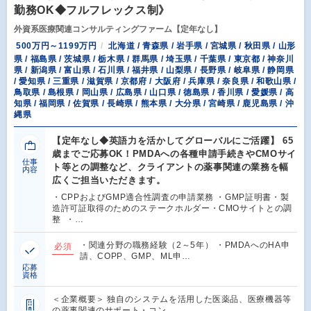
勤務OK◆フルフレックス制》
外資系医療関連コンサルティングファーム【定年なし】
500万円～1199万円
北海道 / 青森県 / 岩手県 / 宮城県 / 秋田県 / 山形
県 / 福島県 / 茨城県 / 栃木県 / 群馬県 / 埼玉県 / 千葉県 / 東京都 / 神奈川
県 / 新潟県 / 富山県 / 石川県 / 福井県 / 山梨県 / 長野県 / 岐阜県 / 静岡県
/ 愛知県 / 三重県 / 滋賀県 / 京都府 / 大阪府 / 兵庫県 / 奈良県 / 和歌山県 /
鳥取県 / 島根県 / 岡山県 / 広島県 / 山口県 / 徳島県 / 香川県 / 愛媛県 / 高
知県 / 福岡県 / 佐賀県 / 長崎県 / 熊本県 / 大分県 / 宮崎県 / 鹿児島県 / 沖
縄県
【定年なし◆英語力を活かしてグローバルにご活躍】 65
歳までご応募OK！PMDAへの各種申請手続きやCMOサイ
仕事
ト等との調整など、クライアントの薬事関連の業務を幅
内容
広くご担当いただきます。
・CPPおよびGMP適合性調査の申請業務 ・GMP証明書・製
造許可証取得のためのステークホルダー・CMOサイトとの調
整 ・…
・関連分野の職務経験（2～5年） ・PMDAへのHA申
必須
請、COPP、GMP、ML申…
応募
資格
＜企業概要＞ 独自のシステムを活用した医薬品、医療機器等
の薬事関連のサポート・コン…