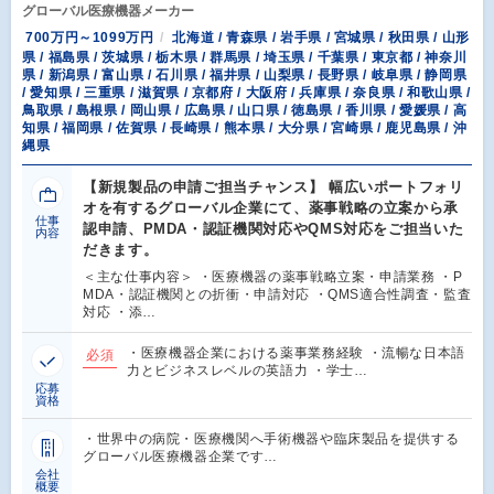
グローバル医療機器メーカー
700万円～1099万円
北海道 / 青森県 / 岩手県 / 宮城県 / 秋田県 / 山形
県 / 福島県 / 茨城県 / 栃木県 / 群馬県 / 埼玉県 / 千葉県 / 東京都 / 神奈川
県 / 新潟県 / 富山県 / 石川県 / 福井県 / 山梨県 / 長野県 / 岐阜県 / 静岡県
/ 愛知県 / 三重県 / 滋賀県 / 京都府 / 大阪府 / 兵庫県 / 奈良県 / 和歌山県 /
鳥取県 / 島根県 / 岡山県 / 広島県 / 山口県 / 徳島県 / 香川県 / 愛媛県 / 高
知県 / 福岡県 / 佐賀県 / 長崎県 / 熊本県 / 大分県 / 宮崎県 / 鹿児島県 / 沖
縄県
【新規製品の申請ご担当チャンス】 幅広いポートフォリ
オを有するグローバル企業にて、薬事戦略の立案から承
仕事
認申請、PMDA・認証機関対応やQMS対応をご担当いた
内容
だきます。
＜主な仕事内容＞ ・医療機器の薬事戦略立案・申請業務 ・P
MDA・認証機関との折衝・申請対応 ・QMS適合性調査・監査
対応 ・添…
・医療機器企業における薬事業務経験 ・流暢な日本語
必須
力とビジネスレベルの英語力 ・学士…
応募
資格
・世界中の病院・医療機関へ手術機器や臨床製品を提供する
グローバル医療機器企業です…
会社
概要