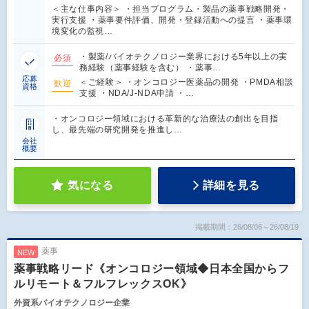
＜主な仕事内容＞ ・担当プログラム・製品の薬事戦略開発・
実行支援 ・薬事要件評価、開発・登録活動への提言 ・薬事環
境変化の監視…
・製薬/バイオテクノロジー業界における5年以上の実
必須
務経験（薬事経験を含む） ・薬事…
応募
＜ご経験＞ ・オンコロジー医薬品の開発 ・PMDA相談
歓迎
資格
支援 ・NDA/J-NDA申請 ・…
・オンコロジー領域における革新的な治療法の創出を目指
し、最先端の研究開発を推進し…
会社
概要
気になる
詳細を見る
掲載期間：26/08/06～26/08/19
薬事
NEW
薬事戦略リード《オンコロジー領域◆日本全国からフ
ルリモート＆フルフレックスOK》
外資系バイオテクノロジー企業