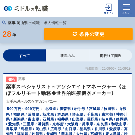
薬事/岡山県
の転職・求人情報一覧
28
条件の変更
件
すべて
新着のみ
掲載終了間近
掲載期間：26/08/06～26/08/19
薬事
NEW
薬事スペシャリスト～アソシエイトマネージャー《ほ
ぼフルリモート勤務◆世界的医療機器メーカー》
大手米系ヘルスケアカンパニー
500万円～999万円
北海道 / 青森県 / 岩手県 / 宮城県 / 秋田県 / 山形
県 / 福島県 / 茨城県 / 栃木県 / 群馬県 / 埼玉県 / 千葉県 / 東京都 / 神奈川
県 / 新潟県 / 富山県 / 石川県 / 福井県 / 山梨県 / 長野県 / 岐阜県 / 静岡県
/ 愛知県 / 三重県 / 滋賀県 / 京都府 / 大阪府 / 兵庫県 / 奈良県 / 和歌山県 /
鳥取県 / 島根県 / 岡山県 / 広島県 / 山口県 / 徳島県 / 香川県 / 愛媛県 / 高
知県 / 福岡県 / 佐賀県 / 長崎県 / 熊本県 / 大分県 / 宮崎県 / 鹿児島県 / 沖