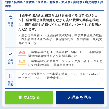
知県 / 福岡県 / 佐賀県 / 長崎県 / 熊本県 / 大分県 / 宮崎県 / 鹿児島県 / 沖
縄県
【薬事領域の新組織立ち上げを牽引するコアポジショ
ン】 経営層と直接連携しながら高い裁量で業務を推進
仕事
し、部門成長や組織づくりに初期メンバーとして参画い
内容
ただきます。
＜主な仕事内容＞ ・医薬品承認の取得、申請業務全般の統括
・医薬品関連法令の遵守・最新情報把握・社内調整 ・規制文
書の作成・提…
・製薬業界における薬事経験（5年以上） ・市販後承
必須
認後の薬事維持および規制当局との…
応募
・製薬会社での最高マーケティング責任者（CEM）と
歓迎
資格
しての実務経験 ・薬事担当者また…
・アジアや欧州エリアで事業を拡大しているグローバルバイ
オファーマです。 ・希少疾患…
会社
概要
気になる
詳細を見る