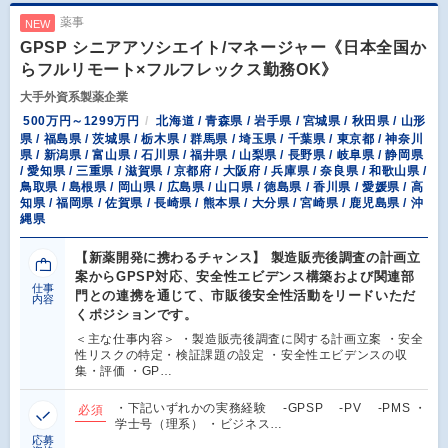
薬事
NEW
GPSP シニアアソシエイト/マネージャー《日本全国か
らフルリモート×フルフレックス勤務OK》
大手外資系製薬企業
500万円～1299万円
北海道 / 青森県 / 岩手県 / 宮城県 / 秋田県 / 山形
県 / 福島県 / 茨城県 / 栃木県 / 群馬県 / 埼玉県 / 千葉県 / 東京都 / 神奈川
県 / 新潟県 / 富山県 / 石川県 / 福井県 / 山梨県 / 長野県 / 岐阜県 / 静岡県
/ 愛知県 / 三重県 / 滋賀県 / 京都府 / 大阪府 / 兵庫県 / 奈良県 / 和歌山県 /
鳥取県 / 島根県 / 岡山県 / 広島県 / 山口県 / 徳島県 / 香川県 / 愛媛県 / 高
知県 / 福岡県 / 佐賀県 / 長崎県 / 熊本県 / 大分県 / 宮崎県 / 鹿児島県 / 沖
縄県
【新薬開発に携わるチャンス】 製造販売後調査の計画立
案からGPSP対応、安全性エビデンス構築および関連部
仕事
門との連携を通じて、市販後安全性活動をリードいただ
内容
くポジションです。
＜主な仕事内容＞ ・製造販売後調査に関する計画立案 ・安全
性リスクの特定・検証課題の設定 ・安全性エビデンスの収
集・評価 ・GP…
・下記いずれかの実務経験 -GPSP -PV -PMS ・
必須
学士号（理系） ・ビジネス…
応募