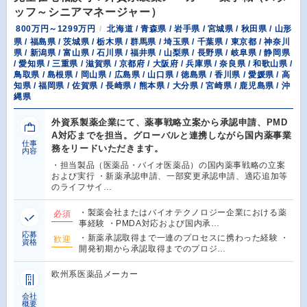
ッフ～シニアマネージャー）
800万円～1299万円
北海道 / 青森県 / 岩手県 / 宮城県 / 秋田県 / 山形
県 / 福島県 / 茨城県 / 栃木県 / 群馬県 / 埼玉県 / 千葉県 / 東京都 / 神奈川
県 / 新潟県 / 富山県 / 石川県 / 福井県 / 山梨県 / 長野県 / 岐阜県 / 静岡県
/ 愛知県 / 三重県 / 滋賀県 / 京都府 / 大阪府 / 兵庫県 / 奈良県 / 和歌山県 /
鳥取県 / 島根県 / 岡山県 / 広島県 / 山口県 / 徳島県 / 香川県 / 愛媛県 / 高
知県 / 福岡県 / 佐賀県 / 長崎県 / 熊本県 / 大分県 / 宮崎県 / 鹿児島県 / 沖
縄県
外資系製薬企業にて、薬事戦略立案から承認申請、PMD
A対応までを担当。グローバルと連携しながら国内薬事業
仕事
務をリードいただきます。
内容
・担当製品（医薬品・バイオ医薬品）の国内薬事戦略の立案
および実行 ・新薬承認申請、一部変更承認申請、適応追加等
のライフサイ…
・製薬会社またはバイオテクノロジー企業における薬
必須
事経験 ・PMDA対応および国内承…
応募
・新薬承認取得まで一連のプロセスに携わった経験 ・
歓迎
資格
開発初期から承認取得までのプロジ…
欧州系医薬品メーカー
会社
概要