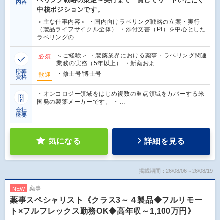
ベリング戦略の策定～実行まで一貫してリードいただく
内容
中核ポジションです。
＜主な仕事内容＞ ・国内向けラベリング戦略の立案・実行
（製品ライフサイクル全体） ・添付文書（PI）を中心とした
ラベリングの…
＜ご経験＞ ・製薬業界における薬事・ラベリング関連
必須
業務の実務（5年以上） ・新薬およ…
応募
・修士号/博士号
歓迎
資格
・オンコロジー領域をはじめ複数の重点領域をカバーする米
国発の製薬メーカーです。 ・…
会社
概要
気になる
詳細を見る
掲載期間：26/08/06～26/08/19
薬事
NEW
薬事スペシャリスト《クラス3～４製品◆フルリモー
ト×フルフレックス勤務OK◆高年収～1,100万円》