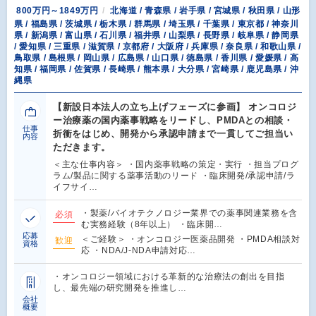
800万円～1849万円
北海道 / 青森県 / 岩手県 / 宮城県 / 秋田県 / 山形
県 / 福島県 / 茨城県 / 栃木県 / 群馬県 / 埼玉県 / 千葉県 / 東京都 / 神奈川
県 / 新潟県 / 富山県 / 石川県 / 福井県 / 山梨県 / 長野県 / 岐阜県 / 静岡県
/ 愛知県 / 三重県 / 滋賀県 / 京都府 / 大阪府 / 兵庫県 / 奈良県 / 和歌山県 /
鳥取県 / 島根県 / 岡山県 / 広島県 / 山口県 / 徳島県 / 香川県 / 愛媛県 / 高
知県 / 福岡県 / 佐賀県 / 長崎県 / 熊本県 / 大分県 / 宮崎県 / 鹿児島県 / 沖
縄県
【新設日本法人の立ち上げフェーズに参画】 オンコロジ
ー治療薬の国内薬事戦略をリードし、PMDAとの相談・
仕事
折衝をはじめ、開発から承認申請まで一貫してご担当い
内容
ただきます。
＜主な仕事内容＞ ・国内薬事戦略の策定・実行 ・担当プログ
ラム/製品に関する薬事活動のリード ・臨床開発/承認申請/ラ
イフサイ…
・製薬/バイオテクノロジー業界での薬事関連業務を含
必須
む実務経験（8年以上） ・臨床開…
応募
＜ご経験＞ ・オンコロジー医薬品開発 ・PMDA相談対
歓迎
資格
応 ・NDA/J-NDA申請対応…
・オンコロジー領域における革新的な治療法の創出を目指
し、最先端の研究開発を推進し…
会社
概要