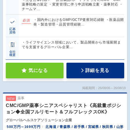
薬事戦略の策定 ・変更管理に伴う申請戦略立案・薬事対応 ・
チームマ…
・国内外におけるGMP/GCTP査察対応経験 ・医薬品開
必須
発・製造管理・品質管理経験…
応募
資格
・ライフサイエンス領域において、製品開発から市場展開ま
でを支援するグローバル企業…
会社
概要
気になる
詳細を見る
掲載期間：26/08/06～26/08/19
薬事
NEW
CMC/GMP薬事シニアスペシャリスト《高裁量ポジシ
ョン◆全国フルリモート＆フルフレックスOK》
グローバルヘルスケアソリューション企業
500万円～1699万円
北海道 / 青森県 / 岩手県 / 宮城県 / 秋田県 / 山形