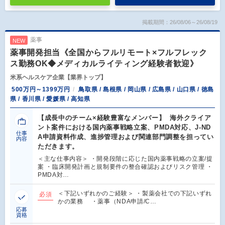
掲載期間：26/08/06～26/08/19
薬事
NEW
薬事開発担当《全国からフルリモート×フルフレック
ス勤務OK◆メディカルライティング経験者歓迎》
米系ヘルスケア企業【業界トップ】
500万円～1399万円
鳥取県 / 島根県 / 岡山県 / 広島県 / 山口県 / 徳島
県 / 香川県 / 愛媛県 / 高知県
【成長中のチーム×経験豊富なメンバー】 海外クライア
ント案件における国内薬事戦略立案、PMDA対応、J-ND
仕事
A申請資料作成、進捗管理および関連部門調整を担ってい
内容
ただきます。
＜主な仕事内容＞ ・開発段階に応じた国内薬事戦略の立案/提
案 ・臨床開発計画と規制要件の整合確認およびリスク管理 ・
PMDA対…
＜下記いずれかのご経験＞ ・製薬会社での下記いずれ
必須
かの業務 ・薬事（NDA申請/C…
応募
資格