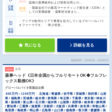
認後の薬事維持および規制当局との…
応募
・製薬会社での最高マーケティング責任者（CEM）と
歓迎
資格
しての実務経験 ・薬事担当者また…
・アジアや欧州エリアで事業を拡大しているグローバルバイ
オファーマです。 ・希少疾患…
会社
概要
気になる
詳細を見る
掲載期間：26/08/06～26/08/19
薬事
NEW
薬事ヘッド《日本全国からフルリモートOK◆フルフレ
ックス勤務OK》
グローバルバイオ医薬品企業
800万円～1199万円
北海道 / 青森県 / 岩手県 / 宮城県 / 秋田県 / 山形
県 / 福島県 / 茨城県 / 栃木県 / 群馬県 / 埼玉県 / 千葉県 / 東京都 / 神奈川
県 / 新潟県 / 富山県 / 石川県 / 福井県 / 山梨県 / 長野県 / 岐阜県 / 静岡県
/ 愛知県 / 三重県 / 滋賀県 / 京都府 / 大阪府 / 兵庫県 / 奈良県 / 和歌山県 /
鳥取県 / 島根県 / 岡山県 / 広島県 / 山口県 / 徳島県 / 香川県 / 愛媛県 / 高