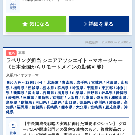
会社
概要
気になる
詳細を見る
掲載期間：26/08/06～26/08/19
薬事
NEW
ラベリング担当 シニアアソシエイト～マネージャー
《日本全国からリモートメインの勤務可能》
米系バイオファーマ
650万円～1299万円
北海道 / 青森県 / 岩手県 / 宮城県 / 秋田県 / 山形
県 / 福島県 / 茨城県 / 栃木県 / 群馬県 / 埼玉県 / 千葉県 / 東京都 / 神奈川
県 / 新潟県 / 富山県 / 石川県 / 福井県 / 山梨県 / 長野県 / 岐阜県 / 静岡県
/ 愛知県 / 三重県 / 滋賀県 / 京都府 / 大阪府 / 兵庫県 / 奈良県 / 和歌山県 /
鳥取県 / 島根県 / 岡山県 / 広島県 / 山口県 / 徳島県 / 香川県 / 愛媛県 / 高
知県 / 福岡県 / 佐賀県 / 長崎県 / 熊本県 / 大分県 / 宮崎県 / 鹿児島県 / 沖
縄県
【中長期成長戦略の実現に向けた重要ポジション】 グロ
ーバルや関連部門との緊密な連携のもと、複数製品のラ
仕事