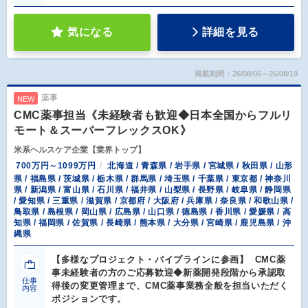
気になる
詳細を見る
掲載期間：26/08/06～26/08/19
薬事
NEW
CMC薬事担当《未経験者も歓迎◆日本全国からフルリ
モート＆スーパーフレックスOK》
米系ヘルスケア企業【業界トップ】
700万円～1099万円
北海道 / 青森県 / 岩手県 / 宮城県 / 秋田県 / 山形
県 / 福島県 / 茨城県 / 栃木県 / 群馬県 / 埼玉県 / 千葉県 / 東京都 / 神奈川
県 / 新潟県 / 富山県 / 石川県 / 福井県 / 山梨県 / 長野県 / 岐阜県 / 静岡県
/ 愛知県 / 三重県 / 滋賀県 / 京都府 / 大阪府 / 兵庫県 / 奈良県 / 和歌山県 /
鳥取県 / 島根県 / 岡山県 / 広島県 / 山口県 / 徳島県 / 香川県 / 愛媛県 / 高
知県 / 福岡県 / 佐賀県 / 長崎県 / 熊本県 / 大分県 / 宮崎県 / 鹿児島県 / 沖
縄県
【多様なプロジェクト・パイプラインに参画】 CMC薬
事未経験者の方のご応募歓迎◆新薬開発段階から承認取
仕事
得後の変更管理まで、CMC薬事業務全般を担当いただく
内容
ポジションです。