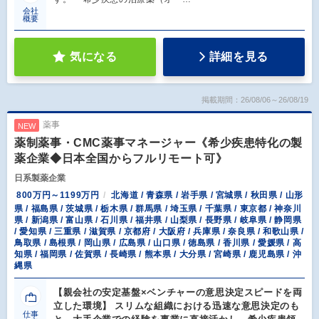
会社
概要
気になる
詳細を見る
掲載期間：26/08/06～26/08/19
薬事
NEW
薬制薬事・CMC薬事マネージャー《希少疾患特化の製
薬企業◆日本全国からフルリモート可》
日系製薬企業
800万円～1199万円
北海道 / 青森県 / 岩手県 / 宮城県 / 秋田県 / 山形
県 / 福島県 / 茨城県 / 栃木県 / 群馬県 / 埼玉県 / 千葉県 / 東京都 / 神奈川
県 / 新潟県 / 富山県 / 石川県 / 福井県 / 山梨県 / 長野県 / 岐阜県 / 静岡県
/ 愛知県 / 三重県 / 滋賀県 / 京都府 / 大阪府 / 兵庫県 / 奈良県 / 和歌山県 /
鳥取県 / 島根県 / 岡山県 / 広島県 / 山口県 / 徳島県 / 香川県 / 愛媛県 / 高
知県 / 福岡県 / 佐賀県 / 長崎県 / 熊本県 / 大分県 / 宮崎県 / 鹿児島県 / 沖
縄県
【親会社の安定基盤×ベンチャーの意思決定スピードを両
立した環境】 スリムな組織における迅速な意思決定のも
仕事