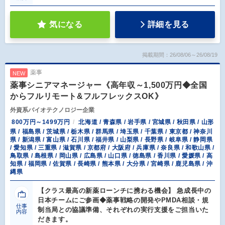
気になる
詳細を見る
掲載期間：26/08/06～26/08/19
薬事
NEW
薬事シニアマネージャー《高年収～1,500万円◆全国
からフルリモート&フルフレックスOK》
外資系バイオテクノロジー企業
800万円～1499万円
北海道 / 青森県 / 岩手県 / 宮城県 / 秋田県 / 山形
県 / 福島県 / 茨城県 / 栃木県 / 群馬県 / 埼玉県 / 千葉県 / 東京都 / 神奈川
県 / 新潟県 / 富山県 / 石川県 / 福井県 / 山梨県 / 長野県 / 岐阜県 / 静岡県
/ 愛知県 / 三重県 / 滋賀県 / 京都府 / 大阪府 / 兵庫県 / 奈良県 / 和歌山県 /
鳥取県 / 島根県 / 岡山県 / 広島県 / 山口県 / 徳島県 / 香川県 / 愛媛県 / 高
知県 / 福岡県 / 佐賀県 / 長崎県 / 熊本県 / 大分県 / 宮崎県 / 鹿児島県 / 沖
縄県
【クラス最高の新薬ローンチに携わる機会】 急成長中の
日本チームにご参画◆薬事戦略の開発やPMDA相談・規
仕事
制当局との協議準備、それぞれの実行支援をご担当いた
内容
だきます。