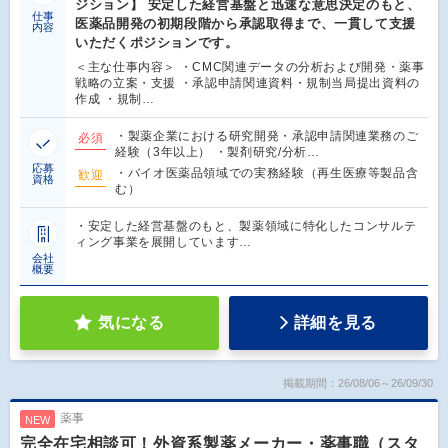
ジション】 安定した経営基盤と迅速な意思決定のもと、
仕事
医薬品開発の初期段階から承認取得まで、一貫して支援
内容
いただくポジションです。
＜主な仕事内容＞ ・CMC関連データの分析および開発・薬事
戦略の立案・支援 ・承認申請関連資料・規制当局提出資料の
作成 ・規制…
・製薬企業における研究開発・承認申請関連業務のご
必須
経験（3年以上） ・製剤研究/分析…
応募
・バイオ医薬品領域での実務経験（再生医療等製品含
歓迎
資格
む）
・安定した経営基盤のもと、製薬領域に特化したコンサルテ
ィング事業を展開しています…
会社
概要
気になる
詳細を見る
掲載期間：26/08/06～26/09/30
薬事
NEW
完全在宅相談可！外資系製薬メーカー・薬事職（スタ