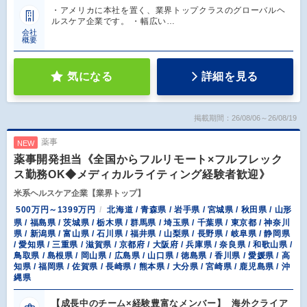
・アメリカに本社を置く、業界トップクラスのグローバルヘ
ルスケア企業です。 ・幅広い…
会社
概要
気になる
詳細を見る
掲載期間：26/08/06～26/08/19
薬事
NEW
薬事開発担当《全国からフルリモート×フルフレック
ス勤務OK◆メディカルライティング経験者歓迎》
米系ヘルスケア企業【業界トップ】
500万円～1399万円
北海道 / 青森県 / 岩手県 / 宮城県 / 秋田県 / 山形
県 / 福島県 / 茨城県 / 栃木県 / 群馬県 / 埼玉県 / 千葉県 / 東京都 / 神奈川
県 / 新潟県 / 富山県 / 石川県 / 福井県 / 山梨県 / 長野県 / 岐阜県 / 静岡県
/ 愛知県 / 三重県 / 滋賀県 / 京都府 / 大阪府 / 兵庫県 / 奈良県 / 和歌山県 /
鳥取県 / 島根県 / 岡山県 / 広島県 / 山口県 / 徳島県 / 香川県 / 愛媛県 / 高
知県 / 福岡県 / 佐賀県 / 長崎県 / 熊本県 / 大分県 / 宮崎県 / 鹿児島県 / 沖
縄県
【成長中のチーム×経験豊富なメンバー】 海外クライア