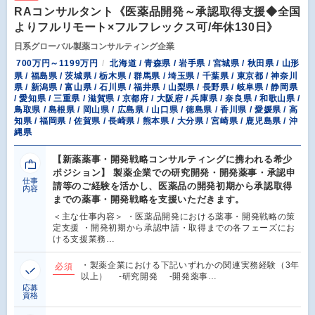
RAコンサルタント《医薬品開発～承認取得支援◆全国
よりフルリモート×フルフレックス可/年休130日》
日系グローバル製薬コンサルティング企業
700万円～1199万円
北海道 / 青森県 / 岩手県 / 宮城県 / 秋田県 / 山形
県 / 福島県 / 茨城県 / 栃木県 / 群馬県 / 埼玉県 / 千葉県 / 東京都 / 神奈川
県 / 新潟県 / 富山県 / 石川県 / 福井県 / 山梨県 / 長野県 / 岐阜県 / 静岡県
/ 愛知県 / 三重県 / 滋賀県 / 京都府 / 大阪府 / 兵庫県 / 奈良県 / 和歌山県 /
鳥取県 / 島根県 / 岡山県 / 広島県 / 山口県 / 徳島県 / 香川県 / 愛媛県 / 高
知県 / 福岡県 / 佐賀県 / 長崎県 / 熊本県 / 大分県 / 宮崎県 / 鹿児島県 / 沖
縄県
【新薬薬事・開発戦略コンサルティングに携われる希少
ポジション】 製薬企業での研究開発・開発薬事・承認申
仕事
請等のご経験を活かし、医薬品の開発初期から承認取得
内容
までの薬事・開発戦略を支援いただきます。
＜主な仕事内容＞ ・医薬品開発における薬事・開発戦略の策
定支援 ・開発初期から承認申請・取得までの各フェーズにお
ける支援業務…
・製薬企業における下記いずれかの関連実務経験（3年
必須
以上） -研究開発 -開発薬事…
応募
資格