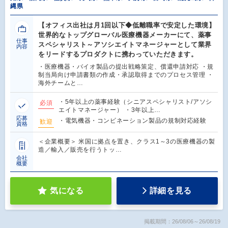
縄県
【オフィス出社は月1回以下◆低離職率で安定した環境】
世界的なトップグローバル医療機器メーカーにて、薬事
仕事
スペシャリスト～アソシエイトマネージャーとして業界
内容
をリードするプロダクトに携わっていただきます。
・医療機器・バイオ製品の提出戦略策定、償還申請対応 ・規
制当局向け申請書類の作成・承認取得までのプロセス管理 ・
海外チームと…
・5年以上の薬事経験（シニアスペシャリスト/アソシ
必須
エイトマネージャー） ・3年以上…
応募
・電気機器・コンビネーション製品の規制対応経験
歓迎
資格
＜企業概要＞ 米国に拠点を置き、クラス1～3の医療機器の製
造／輸入／販売を行うトッ…
会社
概要
気になる
詳細を見る
掲載期間：26/08/06～26/08/19