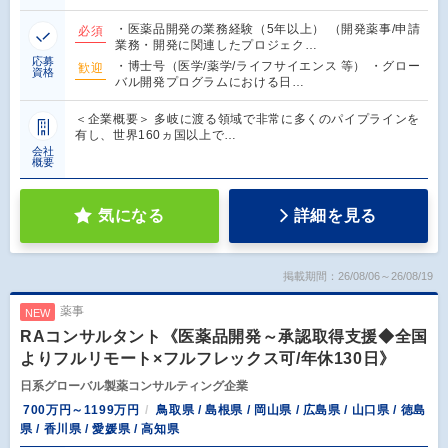
・医薬品開発の業務経験（5年以上） （開発薬事/申請
必須
業務・開発に関連したプロジェク…
応募
・博士号（医学/薬学/ライフサイエンス 等） ・グロー
歓迎
資格
バル開発プログラムにおける日…
＜企業概要＞ 多岐に渡る領域で非常に多くのパイプラインを
有し、世界160ヵ国以上で…
会社
概要
気になる
詳細を見る
掲載期間：26/08/06～26/08/19
薬事
NEW
RAコンサルタント《医薬品開発～承認取得支援◆全国
よりフルリモート×フルフレックス可/年休130日》
日系グローバル製薬コンサルティング企業
700万円～1199万円
鳥取県 / 島根県 / 岡山県 / 広島県 / 山口県 / 徳島
県 / 香川県 / 愛媛県 / 高知県