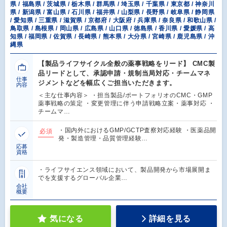
県 / 福島県 / 茨城県 / 栃木県 / 群馬県 / 埼玉県 / 千葉県 / 東京都 / 神奈川
県 / 新潟県 / 富山県 / 石川県 / 福井県 / 山梨県 / 長野県 / 岐阜県 / 静岡県
/ 愛知県 / 三重県 / 滋賀県 / 京都府 / 大阪府 / 兵庫県 / 奈良県 / 和歌山県 /
鳥取県 / 島根県 / 岡山県 / 広島県 / 山口県 / 徳島県 / 香川県 / 愛媛県 / 高
知県 / 福岡県 / 佐賀県 / 長崎県 / 熊本県 / 大分県 / 宮崎県 / 鹿児島県 / 沖
縄県
【製品ライフサイクル全般の薬事戦略をリード】 CMC製
品リードとして、承認申請・規制当局対応・チームマネ
仕事
ジメントなどを幅広くご担当いただきます。
内容
＜主な仕事内容＞ ・担当製品/ポートフォリオのCMC・GMP
薬事戦略の策定 ・変更管理に伴う申請戦略立案・薬事対応 ・
チームマ…
・国内外におけるGMP/GCTP査察対応経験 ・医薬品開
必須
発・製造管理・品質管理経験…
応募
資格
・ライフサイエンス領域において、製品開発から市場展開ま
でを支援するグローバル企業…
会社
概要
気になる
詳細を見る