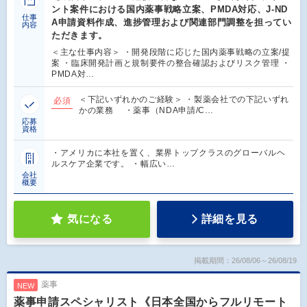
ント案件における国内薬事戦略立案、PMDA対応、J-ND
仕事
A申請資料作成、進捗管理および関連部門調整を担ってい
内容
ただきます。
＜主な仕事内容＞ ・開発段階に応じた国内薬事戦略の立案/提
案 ・臨床開発計画と規制要件の整合確認およびリスク管理 ・
PMDA対…
＜下記いずれかのご経験＞ ・製薬会社での下記いずれ
必須
かの業務 ・薬事（NDA申請/C…
応募
資格
・アメリカに本社を置く、業界トップクラスのグローバルヘ
ルスケア企業です。 ・幅広い…
会社
概要
気になる
詳細を見る
掲載期間：26/08/06～26/08/19
薬事
NEW
薬事申請スペシャリスト《日本全国からフルリモート