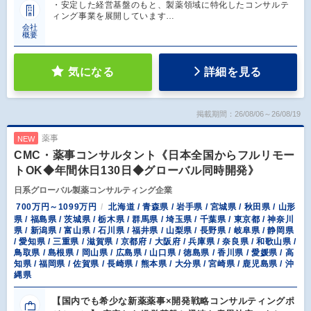
・安定した経営基盤のもと、製薬領域に特化したコンサルテ
ィング事業を展開しています…
会社
概要
気になる
詳細を見る
掲載期間：26/08/06～26/08/19
薬事
NEW
CMC・薬事コンサルタント《日本全国からフルリモー
トOK◆年間休日130日◆グローバル同時開発》
日系グローバル製薬コンサルティング企業
700万円～1099万円
北海道 / 青森県 / 岩手県 / 宮城県 / 秋田県 / 山形
県 / 福島県 / 茨城県 / 栃木県 / 群馬県 / 埼玉県 / 千葉県 / 東京都 / 神奈川
県 / 新潟県 / 富山県 / 石川県 / 福井県 / 山梨県 / 長野県 / 岐阜県 / 静岡県
/ 愛知県 / 三重県 / 滋賀県 / 京都府 / 大阪府 / 兵庫県 / 奈良県 / 和歌山県 /
鳥取県 / 島根県 / 岡山県 / 広島県 / 山口県 / 徳島県 / 香川県 / 愛媛県 / 高
知県 / 福岡県 / 佐賀県 / 長崎県 / 熊本県 / 大分県 / 宮崎県 / 鹿児島県 / 沖
縄県
【国内でも希少な新薬薬事×開発戦略コンサルティングポ