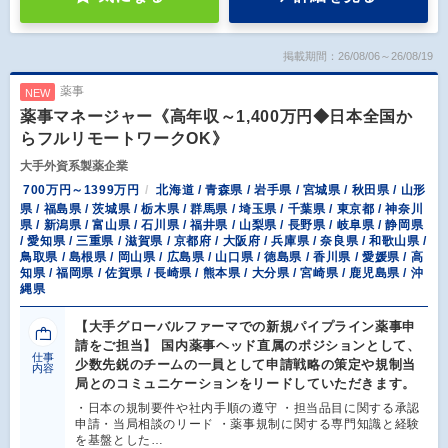
掲載期間：26/08/06～26/08/19
薬事
NEW
薬事マネージャー《高年収～1,400万円◆日本全国か
らフルリモートワークOK》
大手外資系製薬企業
700万円～1399万円
北海道 / 青森県 / 岩手県 / 宮城県 / 秋田県 / 山形
県 / 福島県 / 茨城県 / 栃木県 / 群馬県 / 埼玉県 / 千葉県 / 東京都 / 神奈川
県 / 新潟県 / 富山県 / 石川県 / 福井県 / 山梨県 / 長野県 / 岐阜県 / 静岡県
/ 愛知県 / 三重県 / 滋賀県 / 京都府 / 大阪府 / 兵庫県 / 奈良県 / 和歌山県 /
鳥取県 / 島根県 / 岡山県 / 広島県 / 山口県 / 徳島県 / 香川県 / 愛媛県 / 高
知県 / 福岡県 / 佐賀県 / 長崎県 / 熊本県 / 大分県 / 宮崎県 / 鹿児島県 / 沖
縄県
【大手グローバルファーマでの新規パイプライン薬事申
請をご担当】 国内薬事ヘッド直属のポジションとして、
仕事
少数先鋭のチームの一員として申請戦略の策定や規制当
内容
局とのコミュニケーションをリードしていただきます。
・日本の規制要件や社内手順の遵守 ・担当品目に関する承認
申請・当局相談のリード ・薬事規制に関する専門知識と経験
を基盤とした…