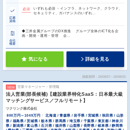
いずれも必須 ・インフラ、ネットワーク、クラウド、
必須
セキュリティ、ガバナンスのいずれ…
応募
資格
◆三井金属グループのDX推進 グループ全体のICT化を企
画・開発・運用・管理 企…
会社
概要
気になる
詳細を見る
掲載期間：26/08/07～26/08/20
営業マネージャー・管理職
NEW
法人営業(部長候補)【建設業界特化SaaS：日本最大級
マッチングサービス／フルリモート】
ツクリンク株式会社
800万円～1049万円
北海道 / 青森県 / 岩手県 / 宮城県 / 秋田県 / 山形
県 / 福島県 / 茨城県 / 栃木県 / 群馬県 / 埼玉県 / 千葉県 / 東京都 / 神奈川
県 / 新潟県 / 富山県 / 石川県 / 福井県 / 山梨県 / 長野県 / 岐阜県 / 静岡県