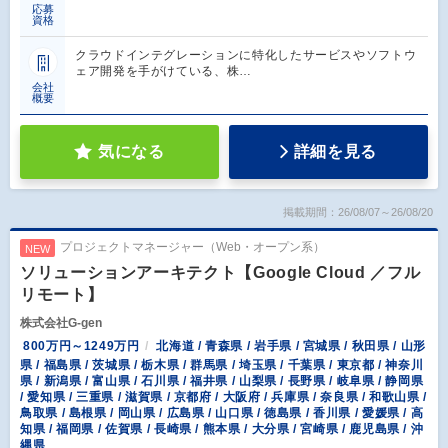
応募
資格
クラウドインテグレーションに特化したサービスやソフトウ
ェア開発を手がけている、株…
会社
概要
気になる
詳細を見る
掲載期間：26/08/07～26/08/20
プロジェクトマネージャー（Web・オープン系）
NEW
ソリューションアーキテクト【Google Cloud ／フル
リモート】
株式会社G-gen
800万円～1249万円
北海道 / 青森県 / 岩手県 / 宮城県 / 秋田県 / 山形
県 / 福島県 / 茨城県 / 栃木県 / 群馬県 / 埼玉県 / 千葉県 / 東京都 / 神奈川
県 / 新潟県 / 富山県 / 石川県 / 福井県 / 山梨県 / 長野県 / 岐阜県 / 静岡県
/ 愛知県 / 三重県 / 滋賀県 / 京都府 / 大阪府 / 兵庫県 / 奈良県 / 和歌山県 /
鳥取県 / 島根県 / 岡山県 / 広島県 / 山口県 / 徳島県 / 香川県 / 愛媛県 / 高
知県 / 福岡県 / 佐賀県 / 長崎県 / 熊本県 / 大分県 / 宮崎県 / 鹿児島県 / 沖
縄県