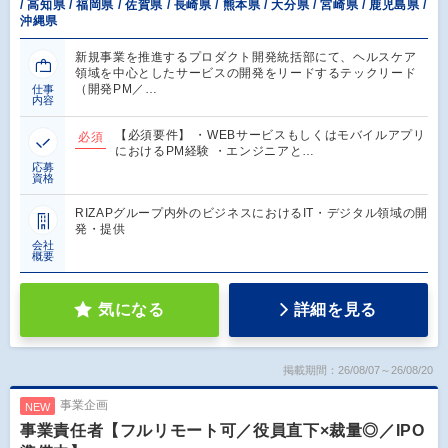
/ 高知県 / 福岡県 / 佐賀県 / 長崎県 / 熊本県 / 大分県 / 宮崎県 / 鹿児島県 /
沖縄県
新規事業を推進するプロダクト開発統括部にて、ヘルスケア
領域を中心としたサービスの開発をリードするテックリード
（開発PM／…
仕事
内容
【必須要件】 ・WEBサービスもしくはモバイルアプリ
必須
におけるPM経験 ・エンジニアと…
応募
資格
RIZAPグループ内外のビジネスにおけるIT・デジタル領域の開
発・提供
会社
概要
気になる
詳細を見る
掲載期間：26/08/07～26/08/20
事業企画
NEW
事業責任者【フルリモート可／役員直下×裁量◎／IPO