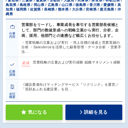
/ 愛知県 / 三重県 / 滋賀県 / 京都府 / 大阪府 / 兵庫県 / 奈良県 / 和歌山県 /
鳥取県 / 島根県 / 岡山県 / 広島県 / 山口県 / 徳島県 / 香川県 / 愛媛県 / 高
知県 / 福岡県 / 佐賀県 / 長崎県 / 熊本県 / 大分県 / 宮崎県 / 鹿児島県 / 沖
縄県
営業部をリードし、事業成長を牽引する営業部長候補と
して、部門の数値形成への戦略立案から実行、分析、企
仕事
画、採用、他部門との連携など幅広くお任せします。
内容
・営業戦略の立案および実行 ・売上目標の達成と営業実績の
分析 ・Salesforceを活用した顧客管理・データ分析 ・営業手
法…
営業戦略の立案および実行経験 組織マネジメント経験
必須
応募
資格
《建設業者向けマッチングサービス『ツクリンク』を運営／
「笑顔あふれる建設業」を目…
会社
概要
気になる
詳細を見る