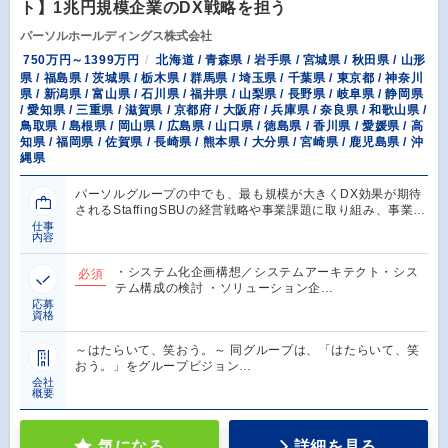
ト】1兆円規模企業のDX戦略を担う
パーソルホールディングス株式会社
750万円～1399万円
北海道 / 青森県 / 岩手県 / 宮城県 / 秋田県 / 山形
県 / 福島県 / 茨城県 / 栃木県 / 群馬県 / 埼玉県 / 千葉県 / 東京都 / 神奈川
県 / 新潟県 / 富山県 / 石川県 / 福井県 / 山梨県 / 長野県 / 岐阜県 / 静岡県
/ 愛知県 / 三重県 / 滋賀県 / 京都府 / 大阪府 / 兵庫県 / 奈良県 / 和歌山県 /
鳥取県 / 島根県 / 岡山県 / 広島県 / 山口県 / 徳島県 / 香川県 / 愛媛県 / 高
知県 / 福岡県 / 佐賀県 / 長崎県 / 熊本県 / 大分県 / 宮崎県 / 鹿児島県 / 沖
縄県
パーソルグループの中でも、最も規模が大きくDX効果が期待
されるStaffingSBUの経営戦略や事業課題に取り組み、事業…
仕事
内容
・システム化企画構想／システムアーキテクト・シス
必須
テム構成の検討 ・ソリューション企…
応募
資格
～はたらいて、笑おう。～ 同グループは、「はたらいて、笑
おう。」をグループビジョン…
会社
概要
気になる
詳細を見る