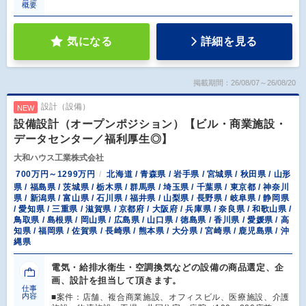
概要
気になる
詳細を見る
掲載期間：26/08/07～26/08/20
設計（設備）
NEW
設備設計（オープンポジション）【ビル・商業施設・
データセンター／福利厚生◎】
大和ハウス工業株式会社
700万円～1299万円
北海道 / 青森県 / 岩手県 / 宮城県 / 秋田県 / 山形
県 / 福島県 / 茨城県 / 栃木県 / 群馬県 / 埼玉県 / 千葉県 / 東京都 / 神奈川
県 / 新潟県 / 富山県 / 石川県 / 福井県 / 山梨県 / 長野県 / 岐阜県 / 静岡県
/ 愛知県 / 三重県 / 滋賀県 / 京都府 / 大阪府 / 兵庫県 / 奈良県 / 和歌山県 /
鳥取県 / 島根県 / 岡山県 / 広島県 / 山口県 / 徳島県 / 香川県 / 愛媛県 / 高
知県 / 福岡県 / 佐賀県 / 長崎県 / 熊本県 / 大分県 / 宮崎県 / 鹿児島県 / 沖
縄県
電気・給排水衛生・空調換気などの設備の商品選定、企
画、設計を担当して頂きます。
仕事
内容
■案件：店舗、複合商業施設、オフィスビル、医療施設、介護