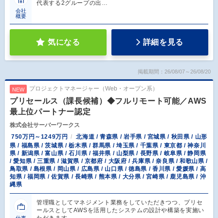
代表する2グループの出…
会社
概要
気になる
詳細を見る
掲載期間：26/08/07～26/08/20
プロジェクトマネージャー（Web・オープン系）
NEW
プリセールス（課長候補）◆フルリモート可能／AWS
最上位パートナー認定
株式会社サーバーワークス
750万円～1249万円
北海道 / 青森県 / 岩手県 / 宮城県 / 秋田県 / 山形
県 / 福島県 / 茨城県 / 栃木県 / 群馬県 / 埼玉県 / 千葉県 / 東京都 / 神奈川
県 / 新潟県 / 富山県 / 石川県 / 福井県 / 山梨県 / 長野県 / 岐阜県 / 静岡県
/ 愛知県 / 三重県 / 滋賀県 / 京都府 / 大阪府 / 兵庫県 / 奈良県 / 和歌山県 /
鳥取県 / 島根県 / 岡山県 / 広島県 / 山口県 / 徳島県 / 香川県 / 愛媛県 / 高
知県 / 福岡県 / 佐賀県 / 長崎県 / 熊本県 / 大分県 / 宮崎県 / 鹿児島県 / 沖
縄県
管理職としてマネジメント業務をしていただきつつ、プリセ
ールスとしてAWSを活用したシステムの設計や構築を実施い
ただきます…
仕事