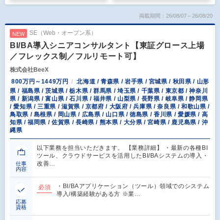
掲載期間：26/08/07～26/08/20
SE（Web・オープン系）
NEW
BI/BA導入シニアコンサルタント【東証グロース上場
／フレックス制／フルリモート可】
株式会社BeeX
800万円～1449万円
北海道 / 青森県 / 岩手県 / 宮城県 / 秋田県 / 山形
県 / 福島県 / 茨城県 / 栃木県 / 群馬県 / 埼玉県 / 千葉県 / 東京都 / 神奈川
県 / 新潟県 / 富山県 / 石川県 / 福井県 / 山梨県 / 長野県 / 岐阜県 / 静岡県
/ 愛知県 / 三重県 / 滋賀県 / 京都府 / 大阪府 / 兵庫県 / 奈良県 / 和歌山県 /
鳥取県 / 島根県 / 岡山県 / 広島県 / 山口県 / 徳島県 / 香川県 / 愛媛県 / 高
知県 / 福岡県 / 佐賀県 / 長崎県 / 熊本県 / 大分県 / 宮崎県 / 鹿児島県 / 沖
縄県
以下業務を担当いただきます。 【業務詳細】 ・最新の各種BI
ツール、クラウドサービスを活用したBI/BAシステムの導入・
改善…
仕事
内容
・BI/BAアプリケーション（ツール）領域でのシステム
必須
導入/構築経験がある方 ※業…
応募
資格