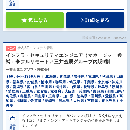
会社
概要
気になる
詳細を見る
掲載期間：26/08/07～26/08/20
社内SE・システム管理
NEW
インフラ・セキュリティエンジニア（マネージャー候
補）◆フルリモート／三井金属グループ内販9割
三井金属ユアソフト株式会社
850万円～1399万円
北海道 / 青森県 / 岩手県 / 宮城県 / 秋田県 / 山形
県 / 福島県 / 茨城県 / 栃木県 / 群馬県 / 埼玉県 / 千葉県 / 東京都 / 神奈川
県 / 新潟県 / 富山県 / 石川県 / 福井県 / 山梨県 / 長野県 / 岐阜県 / 静岡県
/ 愛知県 / 三重県 / 滋賀県 / 京都府 / 大阪府 / 兵庫県 / 奈良県 / 和歌山県 /
鳥取県 / 島根県 / 岡山県 / 広島県 / 山口県 / 徳島県 / 香川県 / 愛媛県 / 高
知県 / 福岡県 / 佐賀県 / 長崎県 / 熊本県 / 大分県 / 宮崎県 / 鹿児島県 / 沖
縄県
インフラ・セキュリティ・ガバナンス領域で、DX推進を支え
るITコンサルティングとアーキテクチャの構築をお任せしま
す。 マネ…
仕事
内容