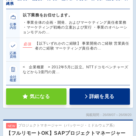
縄県
以下業務をお任せします。
・事業全体の企画・開発、およびマーケティング責任者業務
仕事
・マーケティング戦略の立案および実行 ・事業のオペレーシ
内容
ョンモデルの…
【以下いずれかのご経験】 事業開発のご経験 営業責任
必須
者のご経験 マーケティング責任者の…
応募
資格
< 企業概要 > 2012年5月に設立。NTTドコモベンチャーズ
などから1億円の資…
会社
概要
気になる
詳細を見る
掲載期間：26/08/07～26/08/20
プロジェクトマネージャー（パッケージ・ミドルウェア系）
NEW
【フルリモートOK】SAPプロジェクトマネージャー