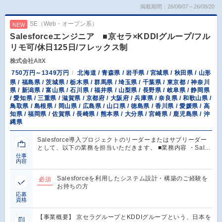
掲載期間：26/08/07～26/08/20
SE（Web・オープン系）
NEW
Salesforceエンジニア ■京セラ×KDDIグループ/フル
リモ可/休日125日/フレックス制
株式会社AltX
750万円～1349万円
北海道 / 青森県 / 岩手県 / 宮城県 / 秋田県 / 山形
県 / 福島県 / 茨城県 / 栃木県 / 群馬県 / 埼玉県 / 千葉県 / 東京都 / 神奈川
県 / 新潟県 / 富山県 / 石川県 / 福井県 / 山梨県 / 長野県 / 岐阜県 / 静岡県
/ 愛知県 / 三重県 / 滋賀県 / 京都府 / 大阪府 / 兵庫県 / 奈良県 / 和歌山県 /
鳥取県 / 島根県 / 岡山県 / 広島県 / 山口県 / 徳島県 / 香川県 / 愛媛県 / 高
知県 / 福岡県 / 佐賀県 / 長崎県 / 熊本県 / 大分県 / 宮崎県 / 鹿児島県 / 沖
縄県
Salesforce導入プロジェクトのリーダーまたはサブリーダー
として、以下の業務を担当いただきます。 ■業務内容 ・Sal…
仕事
内容
Salesforceを利用したシステム設計・構築のご経験を
必須
お持ちの方
応募
資格
【事業概要】 京セラグループとKDDIグループという、日本を