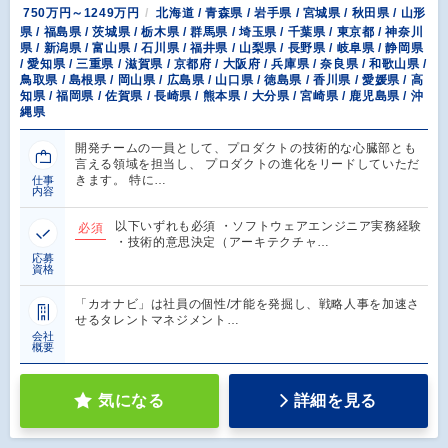
750万円～1249万円
北海道 / 青森県 / 岩手県 / 宮城県 / 秋田県 / 山形
県 / 福島県 / 茨城県 / 栃木県 / 群馬県 / 埼玉県 / 千葉県 / 東京都 / 神奈川
県 / 新潟県 / 富山県 / 石川県 / 福井県 / 山梨県 / 長野県 / 岐阜県 / 静岡県
/ 愛知県 / 三重県 / 滋賀県 / 京都府 / 大阪府 / 兵庫県 / 奈良県 / 和歌山県 /
鳥取県 / 島根県 / 岡山県 / 広島県 / 山口県 / 徳島県 / 香川県 / 愛媛県 / 高
知県 / 福岡県 / 佐賀県 / 長崎県 / 熊本県 / 大分県 / 宮崎県 / 鹿児島県 / 沖
縄県
開発チームの一員として、プロダクトの技術的な心臓部とも
言える領域を担当し、 プロダクトの進化をリードしていただ
きます。 特に…
仕事
内容
以下いずれも必須 ・ソフトウェアエンジニア実務経験
必須
・技術的意思決定（アーキテクチャ…
応募
資格
「カオナビ」は社員の個性/才能を発掘し、戦略人事を加速さ
せるタレントマネジメント…
会社
概要
気になる
詳細を見る