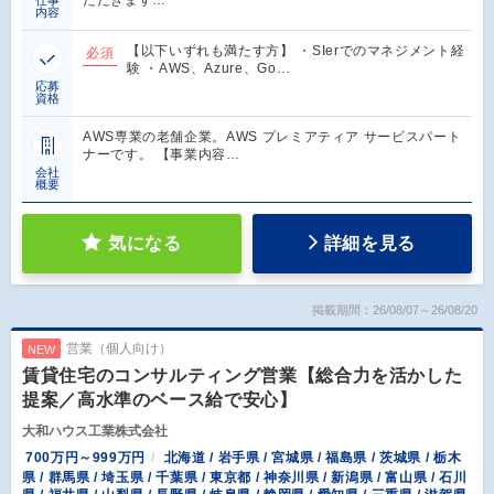
内容
【以下いずれも満たす方】 ・SIerでのマネジメント経
必須
験 ・AWS、Azure、Go…
応募
資格
AWS専業の老舗企業。AWS プレミアティア サービスパート
ナーです。 【事業内容…
会社
概要
気になる
詳細を見る
掲載期間：26/08/07～26/08/20
営業（個人向け）
NEW
賃貸住宅のコンサルティング営業【総合力を活かした
提案／高水準のベース給で安心】
大和ハウス工業株式会社
700万円～999万円
北海道 / 岩手県 / 宮城県 / 福島県 / 茨城県 / 栃木
県 / 群馬県 / 埼玉県 / 千葉県 / 東京都 / 神奈川県 / 新潟県 / 富山県 / 石川