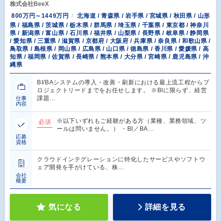
株式会社BeeX
800万円～1449万円
北海道 / 青森県 / 岩手県 / 宮城県 / 秋田県 / 山形
県 / 福島県 / 茨城県 / 栃木県 / 群馬県 / 埼玉県 / 千葉県 / 東京都 / 神奈川
県 / 新潟県 / 富山県 / 石川県 / 福井県 / 山梨県 / 長野県 / 岐阜県 / 静岡県
/ 愛知県 / 三重県 / 滋賀県 / 京都府 / 大阪府 / 兵庫県 / 奈良県 / 和歌山県 /
鳥取県 / 島根県 / 岡山県 / 広島県 / 山口県 / 徳島県 / 香川県 / 愛媛県 / 高
知県 / 福岡県 / 佐賀県 / 長崎県 / 熊本県 / 大分県 / 宮崎県 / 鹿児島県 / 沖
縄県
BI/BAシステムの導入・改善・刷新における最上流工程からプ
ロジェクトリードまでをお任せします。 ※BIに限らず、経営
課題…
仕事
内容
※以下いずれもご経験がある方（業種、業務領域、ツ
必須
ールは問いません。） ・BI／BA…
応募
資格
クラウドインテグレーションに特化したサービスやソフトウ
ェア開発を手がけている、株…
会社
概要
気になる
詳細を見る