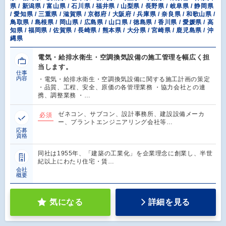
県 / 新潟県 / 富山県 / 石川県 / 福井県 / 山梨県 / 長野県 / 岐阜県 / 静岡県
/ 愛知県 / 三重県 / 滋賀県 / 京都府 / 大阪府 / 兵庫県 / 奈良県 / 和歌山県 /
鳥取県 / 島根県 / 岡山県 / 広島県 / 山口県 / 徳島県 / 香川県 / 愛媛県 / 高
知県 / 福岡県 / 佐賀県 / 長崎県 / 熊本県 / 大分県 / 宮崎県 / 鹿児島県 / 沖
縄県
電気・給排水衛生・空調換気設備の施工管理を幅広く担
当します。
仕事
内容
・電気・給排水衛生・空調換気設備に関する施工計画の策定
・品質、工程、安全、原価の各管理業務 ・協力会社との連
携、調整業務 ・…
ゼネコン、サブコン、設計事務所、建設設備メーカ
必須
ー、プラントエンジニアリング会社等…
応募
資格
同社は1955年、「建築の工業化」を企業理念に創業し、半世
紀以上にわたり住宅・賃…
会社
概要
気になる
詳細を見る