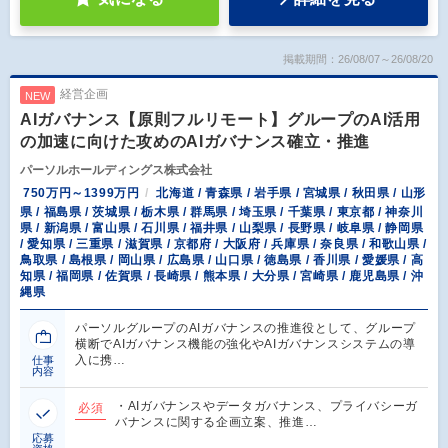
掲載期間：26/08/07～26/08/20
経営企画
NEW
AIガバナンス【原則フルリモート】グループのAI活用
の加速に向けた攻めのAIガバナンス確立・推進
パーソルホールディングス株式会社
750万円～1399万円
北海道 / 青森県 / 岩手県 / 宮城県 / 秋田県 / 山形
県 / 福島県 / 茨城県 / 栃木県 / 群馬県 / 埼玉県 / 千葉県 / 東京都 / 神奈川
県 / 新潟県 / 富山県 / 石川県 / 福井県 / 山梨県 / 長野県 / 岐阜県 / 静岡県
/ 愛知県 / 三重県 / 滋賀県 / 京都府 / 大阪府 / 兵庫県 / 奈良県 / 和歌山県 /
鳥取県 / 島根県 / 岡山県 / 広島県 / 山口県 / 徳島県 / 香川県 / 愛媛県 / 高
知県 / 福岡県 / 佐賀県 / 長崎県 / 熊本県 / 大分県 / 宮崎県 / 鹿児島県 / 沖
縄県
パーソルグループのAIガバナンスの推進役として、グループ
横断でAIガバナンス機能の強化やAIガバナンスシステムの導
入に携…
仕事
内容
・AIガバナンスやデータガバナンス、プライバシーガ
必須
バナンスに関する企画立案、推進…
応募