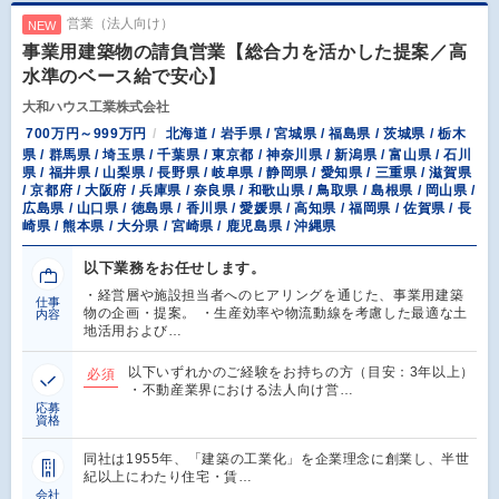
営業（法人向け）
NEW
事業用建築物の請負営業【総合力を活かした提案／高
水準のベース給で安心】
大和ハウス工業株式会社
700万円～999万円
北海道 / 岩手県 / 宮城県 / 福島県 / 茨城県 / 栃木
県 / 群馬県 / 埼玉県 / 千葉県 / 東京都 / 神奈川県 / 新潟県 / 富山県 / 石川
県 / 福井県 / 山梨県 / 長野県 / 岐阜県 / 静岡県 / 愛知県 / 三重県 / 滋賀県
/ 京都府 / 大阪府 / 兵庫県 / 奈良県 / 和歌山県 / 鳥取県 / 島根県 / 岡山県 /
広島県 / 山口県 / 徳島県 / 香川県 / 愛媛県 / 高知県 / 福岡県 / 佐賀県 / 長
崎県 / 熊本県 / 大分県 / 宮崎県 / 鹿児島県 / 沖縄県
以下業務をお任せします。
・経営層や施設担当者へのヒアリングを通じた、事業用建築
仕事
物の企画・提案。 ・生産効率や物流動線を考慮した最適な土
内容
地活用および…
以下いずれかのご経験をお持ちの方（目安：3年以上）
必須
・不動産業界における法人向け営…
応募
資格
同社は1955年、「建築の工業化」を企業理念に創業し、半世
紀以上にわたり住宅・賃…
会社