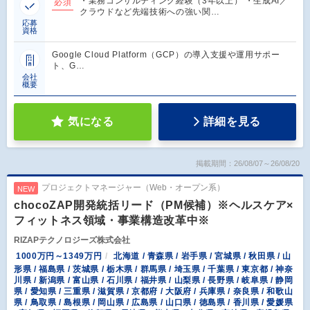
・業務コンサルティング経験（3年以上） ・生成AI／
必須
クラウドなど先端技術への強い関…
応募
資格
Google Cloud Platform（GCP）の導入支援や運用サポー
ト、G…
会社
概要
気になる
詳細を見る
掲載期間：26/08/07～26/08/20
プロジェクトマネージャー（Web・オープン系）
NEW
chocoZAP開発統括リード（PM候補）※ヘルスケア×
フィットネス領域・事業構造改革中※
RIZAPテクノロジーズ株式会社
1000万円～1349万円
北海道 / 青森県 / 岩手県 / 宮城県 / 秋田県 / 山
形県 / 福島県 / 茨城県 / 栃木県 / 群馬県 / 埼玉県 / 千葉県 / 東京都 / 神奈
川県 / 新潟県 / 富山県 / 石川県 / 福井県 / 山梨県 / 長野県 / 岐阜県 / 静岡
県 / 愛知県 / 三重県 / 滋賀県 / 京都府 / 大阪府 / 兵庫県 / 奈良県 / 和歌山
県 / 鳥取県 / 島根県 / 岡山県 / 広島県 / 山口県 / 徳島県 / 香川県 / 愛媛県