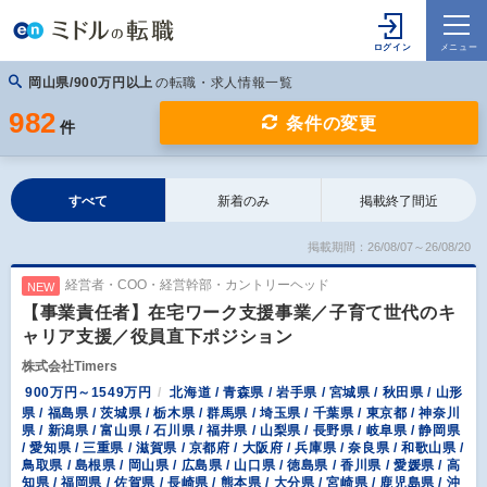
岡山県/900万円以上
の転職・求人情報一覧
982
条件の変更
件
すべて
新着のみ
掲載終了間近
掲載期間：26/08/07～26/08/20
経営者・COO・経営幹部・カントリーヘッド
NEW
【事業責任者】在宅ワーク支援事業／子育て世代のキ
ャリア支援／役員直下ポジション
株式会社Timers
900万円～1549万円
北海道 / 青森県 / 岩手県 / 宮城県 / 秋田県 / 山形
県 / 福島県 / 茨城県 / 栃木県 / 群馬県 / 埼玉県 / 千葉県 / 東京都 / 神奈川
県 / 新潟県 / 富山県 / 石川県 / 福井県 / 山梨県 / 長野県 / 岐阜県 / 静岡県
/ 愛知県 / 三重県 / 滋賀県 / 京都府 / 大阪府 / 兵庫県 / 奈良県 / 和歌山県 /
鳥取県 / 島根県 / 岡山県 / 広島県 / 山口県 / 徳島県 / 香川県 / 愛媛県 / 高
知県 / 福岡県 / 佐賀県 / 長崎県 / 熊本県 / 大分県 / 宮崎県 / 鹿児島県 / 沖