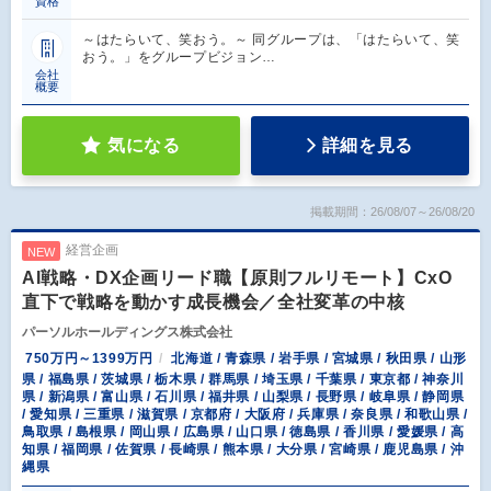
資格
～はたらいて、笑おう。～ 同グループは、「はたらいて、笑
おう。」をグループビジョン…
会社
概要
気になる
詳細を見る
掲載期間：26/08/07～26/08/20
経営企画
NEW
AI戦略・DX企画リード職【原則フルリモート】CxO
直下で戦略を動かす成長機会／全社変革の中核
パーソルホールディングス株式会社
750万円～1399万円
北海道 / 青森県 / 岩手県 / 宮城県 / 秋田県 / 山形
県 / 福島県 / 茨城県 / 栃木県 / 群馬県 / 埼玉県 / 千葉県 / 東京都 / 神奈川
県 / 新潟県 / 富山県 / 石川県 / 福井県 / 山梨県 / 長野県 / 岐阜県 / 静岡県
/ 愛知県 / 三重県 / 滋賀県 / 京都府 / 大阪府 / 兵庫県 / 奈良県 / 和歌山県 /
鳥取県 / 島根県 / 岡山県 / 広島県 / 山口県 / 徳島県 / 香川県 / 愛媛県 / 高
知県 / 福岡県 / 佐賀県 / 長崎県 / 熊本県 / 大分県 / 宮崎県 / 鹿児島県 / 沖
縄県