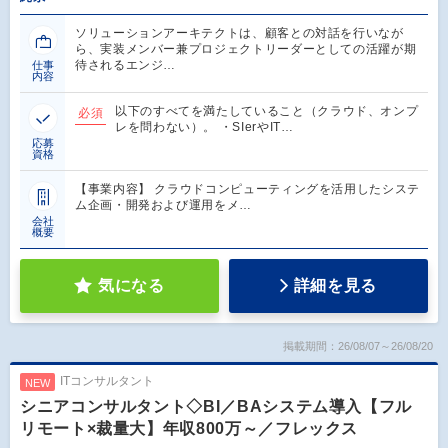
ソリューションアーキテクトは、顧客との対話を行いなが
ら、実装メンバー兼プロジェクトリーダーとしての活躍が期
待されるエンジ…
仕事
内容
以下のすべてを満たしていること（クラウド、オンプ
必須
レを問わない）。 ・SIerやIT…
応募
資格
【事業内容】 クラウドコンピューティングを活用したシステ
ム企画・開発および運用をメ…
会社
概要
気になる
詳細を見る
掲載期間：26/08/07～26/08/20
ITコンサルタント
NEW
シニアコンサルタント◇BI／BAシステム導入【フル
リモート×裁量大】年収800万～／フレックス