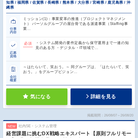
知県 / 福岡県 / 佐賀県 / 長崎県 / 熊本県 / 大分県 / 宮崎県 / 鹿児島県 / 沖
縄県
ミッション(1)：事業変革の推進（プロジェクトマネジメン
ト） パーソルグループの屋台骨である派遣事業（Staffing事
業…
仕事
内容
・システム開発の要件定義から保守運用まで一連の知
必須
見のある方 ・デジタル・IT領域で…
応募
資格
～はたらいて、笑おう。～ 同グループは、「はたらいて、笑
おう。」をグループビジョン…
会社
概要
気になる
詳細を見る
掲載期間：26/08/07～26/08/20
社内SE・システム管理
NEW
経営課題に挑むDX戦略エキスパート【原則フルリモー