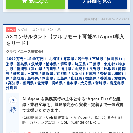
気になる
詳細を見る
掲載期間：26/08/07～26/08/20
その他、コンサルタント系
NEW
AXコンサルタント【フルリモート可能/AI Agent導入
をリード】
クラウドエース株式会社
1000万円～1549万円
北海道 / 青森県 / 岩手県 / 宮城県 / 秋田県 / 山
形県 / 福島県 / 茨城県 / 栃木県 / 群馬県 / 埼玉県 / 千葉県 / 東京都 / 神奈
川県 / 新潟県 / 富山県 / 石川県 / 福井県 / 山梨県 / 長野県 / 岐阜県 / 静岡
県 / 愛知県 / 三重県 / 滋賀県 / 京都府 / 大阪府 / 兵庫県 / 奈良県 / 和歌山
県 / 鳥取県 / 島根県 / 岡山県 / 広島県 / 山口県 / 徳島県 / 香川県 / 愛媛県
/ 高知県 / 福岡県 / 佐賀県 / 長崎県 / 熊本県 / 大分県 / 宮崎県 / 鹿児島県 /
沖縄県
AI Agent を業務実行の主体とする“Agent First”な組
織・業務変革を、戦略策定から実装・定着まで一気通貫
仕事
で支援いただきます。
内容
(1)戦略策定／CoE構築支援 ・AI Agent活用における全社戦
略・ガバナンス設計 ・CoE（Center of Exc…