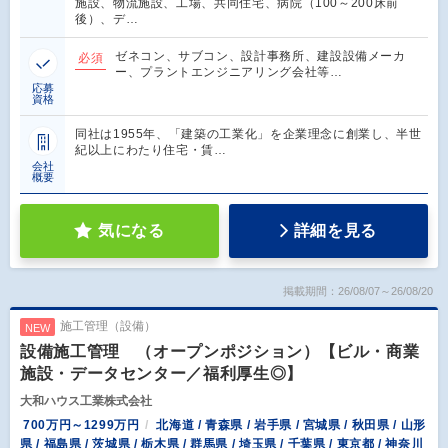
施設、物流施設、工場、共同住宅、病院（100～200床前
後）、デ…
ゼネコン、サブコン、設計事務所、建設設備メーカ
必須
ー、プラントエンジニアリング会社等…
応募
資格
同社は1955年、「建築の工業化」を企業理念に創業し、半世
紀以上にわたり住宅・賃…
会社
概要
気になる
詳細を見る
掲載期間：26/08/07～26/08/20
施工管理（設備）
NEW
設備施工管理 （オープンポジション）【ビル・商業
施設・データセンター／福利厚生◎】
大和ハウス工業株式会社
700万円～1299万円
北海道 / 青森県 / 岩手県 / 宮城県 / 秋田県 / 山形
県 / 福島県 / 茨城県 / 栃木県 / 群馬県 / 埼玉県 / 千葉県 / 東京都 / 神奈川