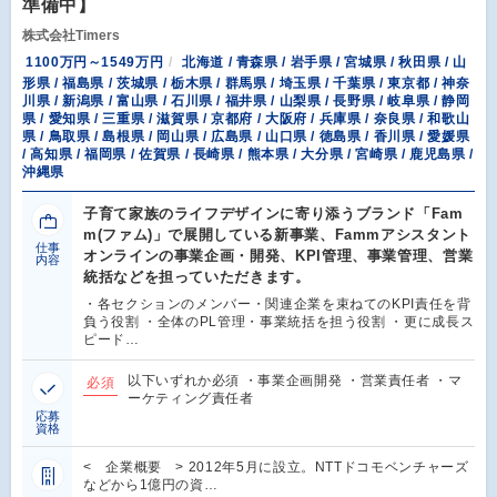
準備中】
株式会社Timers
1100万円～1549万円
北海道 / 青森県 / 岩手県 / 宮城県 / 秋田県 / 山
形県 / 福島県 / 茨城県 / 栃木県 / 群馬県 / 埼玉県 / 千葉県 / 東京都 / 神奈
川県 / 新潟県 / 富山県 / 石川県 / 福井県 / 山梨県 / 長野県 / 岐阜県 / 静岡
県 / 愛知県 / 三重県 / 滋賀県 / 京都府 / 大阪府 / 兵庫県 / 奈良県 / 和歌山
県 / 鳥取県 / 島根県 / 岡山県 / 広島県 / 山口県 / 徳島県 / 香川県 / 愛媛県
/ 高知県 / 福岡県 / 佐賀県 / 長崎県 / 熊本県 / 大分県 / 宮崎県 / 鹿児島県 /
沖縄県
子育て家族のライフデザインに寄り添うブランド「Fam
m(ファム)」で展開している新事業、Fammアシスタント
仕事
オンラインの事業企画・開発、KPI管理、事業管理、営業
内容
統括などを担っていただきます。
・各セクションのメンバー・関連企業を束ねてのKPI責任を背
負う役割 ・全体のPL管理・事業統括を担う役割 ・更に成長ス
ピード…
以下いずれか必須 ・事業企画開発 ・営業責任者 ・マ
必須
ーケティング責任者
応募
資格
< 企業概要 > 2012年5月に設立。NTTドコモベンチャーズ
などから1億円の資…