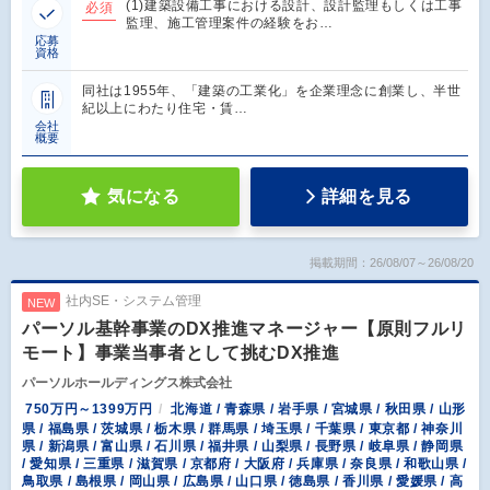
(1)建築設備工事における設計、設計監理もしくは工事
必須
監理、施工管理案件の経験をお…
応募
資格
同社は1955年、「建築の工業化」を企業理念に創業し、半世
紀以上にわたり住宅・賃…
会社
概要
気になる
詳細を見る
掲載期間：26/08/07～26/08/20
社内SE・システム管理
NEW
パーソル基幹事業のDX推進マネージャー【原則フルリ
モート】事業当事者として挑むDX推進
パーソルホールディングス株式会社
750万円～1399万円
北海道 / 青森県 / 岩手県 / 宮城県 / 秋田県 / 山形
県 / 福島県 / 茨城県 / 栃木県 / 群馬県 / 埼玉県 / 千葉県 / 東京都 / 神奈川
県 / 新潟県 / 富山県 / 石川県 / 福井県 / 山梨県 / 長野県 / 岐阜県 / 静岡県
/ 愛知県 / 三重県 / 滋賀県 / 京都府 / 大阪府 / 兵庫県 / 奈良県 / 和歌山県 /
鳥取県 / 島根県 / 岡山県 / 広島県 / 山口県 / 徳島県 / 香川県 / 愛媛県 / 高