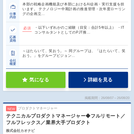
本部の戦略企画機能及び本部におけるAI企画・実行支援を担
います。 テクノロジー中期計画の推進管理・次年度ローリン
グの企画立…
仕事
内容
・以下いずれかのご経験（目安：合計5年以上） ・IT
必須
コンサルタントとしてのPJT推…
応募
資格
～はたらいて、笑おう。～ 同グループは、「はたらいて、笑
おう。」をグループビジョン…
会社
概要
気になる
詳細を見る
掲載期間：26/08/07～26/08/20
プロダクトマネージャー
NEW
テクニカルプロダクトマネージャー◆フルリモート／
フルフレックス／業界大手プロダクト
株式会社カオナビ