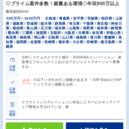
◇プライム案件多数！裁量ある環境◇年収900万以上
株式会社BeeX
900万円～1649万円
北海道 / 青森県 / 岩手県 / 宮城県 / 秋田県 / 山形
県 / 福島県 / 茨城県 / 栃木県 / 群馬県 / 埼玉県 / 千葉県 / 東京都 / 神奈川
県 / 新潟県 / 富山県 / 石川県 / 福井県 / 山梨県 / 長野県 / 岐阜県 / 静岡県
/ 愛知県 / 三重県 / 滋賀県 / 京都府 / 大阪府 / 兵庫県 / 奈良県 / 和歌山県 /
鳥取県 / 島根県 / 岡山県 / 広島県 / 山口県 / 徳島県 / 香川県 / 愛媛県 / 高
知県 / 福岡県 / 佐賀県 / 長崎県 / 熊本県 / 大分県 / 宮崎県 / 鹿児島県 / 沖
縄県
SAPシステムのクラウド移行・S/4HANAコンバージョン・新
規導入プロジェクトにおけるプロジェクトマネージャー業務
をお…
仕事
内容
※以下いずれかのご経験がある方 ・SAP BasisとSAP
必須
インフラのご経験をお持…
応募
資格
クラウドインテグレーションに特化したサービスやソフトウ
ェア開発を手がけている、株…
会社
概要