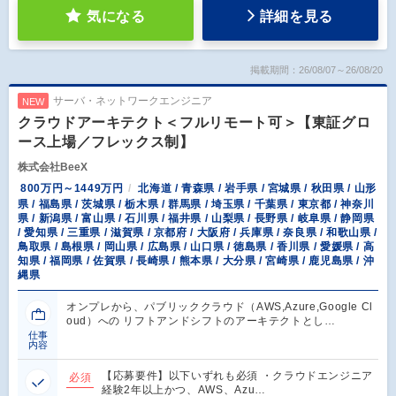
気になる
詳細を見る
掲載期間：26/08/07～26/08/20
サーバ・ネットワークエンジニア
NEW
クラウドアーキテクト＜フルリモート可＞【東証グロ
ース上場／フレックス制】
株式会社BeeX
800万円～1449万円
北海道 / 青森県 / 岩手県 / 宮城県 / 秋田県 / 山形
県 / 福島県 / 茨城県 / 栃木県 / 群馬県 / 埼玉県 / 千葉県 / 東京都 / 神奈川
県 / 新潟県 / 富山県 / 石川県 / 福井県 / 山梨県 / 長野県 / 岐阜県 / 静岡県
/ 愛知県 / 三重県 / 滋賀県 / 京都府 / 大阪府 / 兵庫県 / 奈良県 / 和歌山県 /
鳥取県 / 島根県 / 岡山県 / 広島県 / 山口県 / 徳島県 / 香川県 / 愛媛県 / 高
知県 / 福岡県 / 佐賀県 / 長崎県 / 熊本県 / 大分県 / 宮崎県 / 鹿児島県 / 沖
縄県
オンプレから、パブリッククラウド（AWS,Azure,Google Cl
oud）への リフトアンドシフトのアーキテクトとし…
仕事
内容
【応募要件】以下いずれも必須 ・クラウドエンジニア
必須
経験2年以上かつ、AWS、Azu…