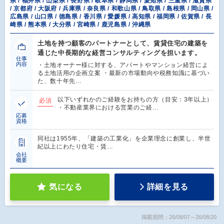
県 / 福井県 / 山梨県 / 長野県 / 岐阜県 / 静岡県 / 愛知県 / 三重県 / 滋賀県
/ 京都府 / 大阪府 / 兵庫県 / 奈良県 / 和歌山県 / 鳥取県 / 島根県 / 岡山県 /
広島県 / 山口県 / 徳島県 / 香川県 / 愛媛県 / 高知県 / 福岡県 / 佐賀県 / 長
崎県 / 熊本県 / 大分県 / 宮崎県 / 鹿児島県 / 沖縄県
土地を持つ顧客のパートナーとして、賃貸住宅の建築を
通じた中長期的な経営コンサルティングを担います。
仕事
内容
・土地オーナー様に対する、アパートやマンション経営によ
る土地活用の企画立案 ・最新の市場動向や税務知識に基づい
た、数十年先…
以下いずれかのご経験をお持ちの方（目安：3年以上）
必須
・不動産業界における営業のご経…
応募
資格
同社は1955年、「建築の工業化」を企業理念に創業し、半世
紀以上にわたり住宅・賃…
会社
概要
気になる
詳細を見る
掲載期間：26/08/07～26/08/20