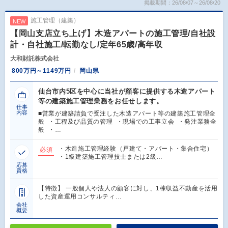
掲載期間：26/08/07～26/08/20
施工管理（建築）
NEW
【岡山支店立ち上げ】木造アパートの施工管理/自社設
計・自社施工/転勤なし/定年65歳/高年収
大和財託株式会社
800万円～1149万円
岡山県
仙台市内5区を中心に当社が顧客に提供する木造アパート
等の建築施工管理業務をお任せします。
仕事
内容
■営業が建築請負で受注した木造アパート等の建築施工管理全
般 ・工程及び品質の管理 ・現場での工事立会 ・発注業務全
般 ・…
・木造施工管理経験（戸建て・アパート・集合住宅）
必須
・1級建築施工管理技士または2級…
応募
資格
【特徴】 一般個人や法人の顧客に対し、1棟収益不動産を活用
した資産運用コンサルティ…
会社
概要