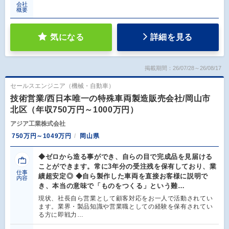
会社
概要
気になる
詳細を見る
掲載期間：26/07/28～26/08/17
セールスエンジニア（機械・自動車）
技術営業/西日本唯一の特殊車両製造販売会社/岡山市
北区（年収750万円～1000万円）
アジア工業株式会社
750万円～1049万円
岡山県
◆ゼロから造る事ができ、自らの目で完成品を見届ける
ことができます。常に3年分の受注残を保有しており、業
仕事
績超安定◎ ◆自ら製作した車両を直接お客様に説明で
内容
き、本当の意味で「ものをつくる」という難…
現状、社長自ら営業として顧客対応をお一人で活動されてい
ます。業界・製品知識や営業職としての経験を保有されてい
る方に即戦力…