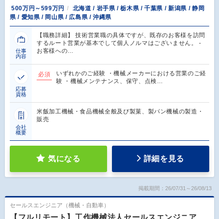
500万円～599万円
北海道 / 岩手県 / 栃木県 / 千葉県 / 新潟県 / 静岡
県 / 愛知県 / 岡山県 / 広島県 / 沖縄県
【職務詳細】 技術営業職の具体ですが、既存のお客様を訪問
するルート営業が基本でして個人ノルマはございません。 -
お客様への…
仕事
内容
いずれかのご経験 ・機械メーカーにおける営業のご経
必須
験 ・機械メンテナンス、保守、点検…
応募
資格
米飯加工機械・食品機械全般及び製菓、製パン機械の製造・
販売
会社
概要
気になる
詳細を見る
掲載期間：26/07/31～26/08/13
セールスエンジニア（機械・自動車）
【フルリモート】工作機械法人セールスエンジニア