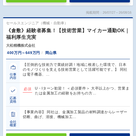
掲載期間：26/07/27～26/08/16
セールスエンジニア（機械・自動車）
《倉敷》経験者募集！【技術営業】マイカー通勤OK｜
福利厚生充実
大松精機株式会社
400万円～649万円
岡山県
【圧倒的な技術力で業績好調！地域に根差した環境で、日本
のモノづくりを支える技術営業として活躍可能です。】 同社
は電子機器、…
仕事
内容
U・Iターン歓迎！ ＜必須要件＞ 大卒以上かつ、営業ま
必須
たは金属加工の経験をお持ちの方…
応募
資格
【事業内容】 同社は、金属加工製品の材料調達からレーザー
切断、曲げ、溶接、機械加工…
会社
概要