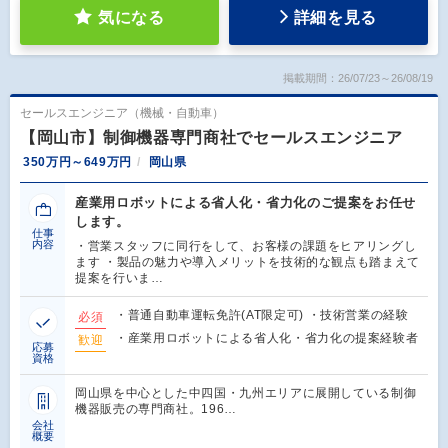
気になる
詳細を見る
掲載期間：26/07/23～26/08/19
セールスエンジニア（機械・自動車）
【岡山市】制御機器専門商社でセールスエンジニア
350万円～649万円
岡山県
産業用ロボットによる省人化・省力化のご提案をお任せ
します。
仕事
内容
・営業スタッフに同行をして、お客様の課題をヒアリングし
ます ・製品の魅力や導入メリットを技術的な観点も踏まえて
提案を行いま…
・普通自動車運転免許(AT限定可) ・技術営業の経験
必須
・産業用ロボットによる省人化・省力化の提案経験者
歓迎
応募
資格
岡山県を中心とした中四国・九州エリアに展開している制御
機器販売の専門商社。196…
会社
概要