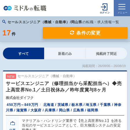
セールスエンジニア（機械・自動車）/岡山県
の転職・求人情報一覧
17
条件の変更
件
すべて
新着のみ
掲載終了間近
掲載期間：26/08/06～26/08/19
セールスエンジニア（機械・自動車）
NEW
サービスエンジニア（修理担当から采配担当へ）◆売
上高世界No.1／土日祝休み／昨年度賞与8ヶ月
株式会社ダイフク
450万円～849万円
北海道 / 茨城県 / 栃木県 / 埼玉県 / 千葉県 / 神奈
川県 / 滋賀県 / 大阪府 / 兵庫県 / 岡山県 / 広島県 / 福岡県
マテリアル・ハンドリング業界で【売上高世界No.1】を誇る
当社のサービスエンジニアとして、巨大物流システムの安定
稼働を支…
仕事