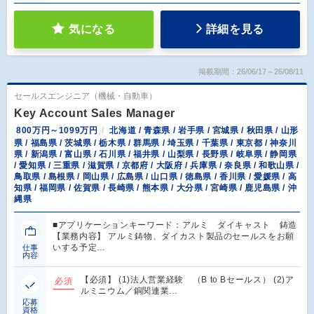
気になる
詳細を見る
掲載期間：26/06/17～26/08/11
セールスエンジニア（機械・自動車）
Key Account Sales Manager
800万円～1099万円
北海道 / 青森県 / 岩手県 / 宮城県 / 秋田県 / 山形
県 / 福島県 / 茨城県 / 栃木県 / 群馬県 / 埼玉県 / 千葉県 / 東京都 / 神奈川
県 / 新潟県 / 富山県 / 石川県 / 福井県 / 山梨県 / 長野県 / 岐阜県 / 静岡県
/ 愛知県 / 三重県 / 滋賀県 / 京都府 / 大阪府 / 兵庫県 / 奈良県 / 和歌山県 /
鳥取県 / 島根県 / 岡山県 / 広島県 / 山口県 / 徳島県 / 香川県 / 愛媛県 / 高
知県 / 福岡県 / 佐賀県 / 長崎県 / 熊本県 / 大分県 / 宮崎県 / 鹿児島県 / 沖
縄県
■アプリケーションキーワード：アルミ ダイキャスト 鋳造
【業務内容】 アルミ鋳物、ダイカスト製品のセールスをお願
いする予定…
仕事
内容
【必須】 (1)法人営業経験 （B to Bセールス） (2)ア
必須
ルミニウム／銅関連業…
応募
資格