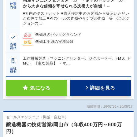
精度マシニングセンタメーカー・多くのトップメーカー
仕事
から大きな信頼を寄せられる技術力が自慢！～
内容
■社内のテストカット ■購入検討中のお客様から提示いただい
た条件で加工 ■PRツールの作成やサンプル作成 等 《当ポジ
ションの…
機械系のバックグラウンド
必須
機械工学系の実務経験
歓迎
応募
資格
工作機械製造（マシニングセンター、ジグボーラー、FMS、F
MC） 【主な製品】 ・マ…
会社
概要
気になる
詳細を見る
掲載期間：26/07/28～26/08/17
セールスエンジニア（機械・自動車）
醸造機器の技術営業/岡山市（年収400万円～600万
円）