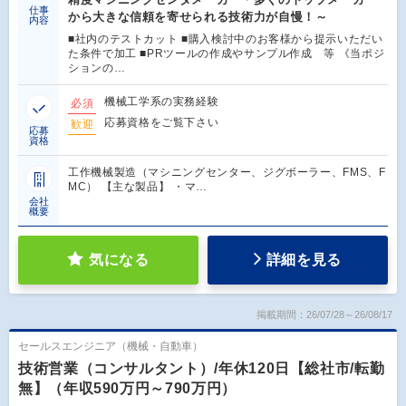
仕事
から大きな信頼を寄せられる技術力が自慢！～
内容
■社内のテストカット ■購入検討中のお客様から提示いただい
た条件で加工 ■PRツールの作成やサンプル作成 等 《当ポジ
ションの…
機械工学系の実務経験
必須
応募資格をご覧下さい
歓迎
応募
資格
工作機械製造（マシニングセンター、ジグボーラー、FMS、F
MC） 【主な製品】 ・マ…
会社
概要
気になる
詳細を見る
掲載期間：26/07/28～26/08/17
セールスエンジニア（機械・自動車）
技術営業（コンサルタント）/年休120日【総社市/転勤
無】（年収590万円～790万円）