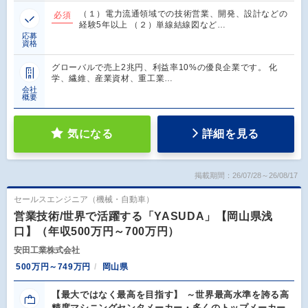
（１）電力流通領域での技術営業、開発、設計などの
必須
経験5年以上 （２）単線結線図など…
応募
資格
グローバルで売上2兆円、利益率10%の優良企業です。 化
学、繊維、産業資材、重工業…
会社
概要
気になる
詳細を見る
掲載期間：26/07/28～26/08/17
セールスエンジニア（機械・自動車）
営業技術/世界で活躍する「YASUDA」【岡山県浅
口】（年収500万円～700万円）
安田工業株式会社
500万円～749万円
岡山県
【最大ではなく最高を目指す】 ～世界最高水準を誇る高
精度マシニングセンタメーカー・多くのトップメーカー