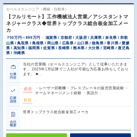
セールスエンジニア（機械・自動車）
【フルリモート】工作機械法人営業／アシスタントマ
ネジャークラス◆世界トップクラス総合板金加工メー
カ
750万円～899万円
滋賀県 / 京都府 / 大阪府 / 兵庫県 / 奈良県 / 和歌
山県 / 鳥取県 / 島根県 / 岡山県 / 広島県 / 山口県 / 徳島県 / 香川県 / 愛媛
県 / 高知県 / 福岡県 / 佐賀県 / 長崎県 / 熊本県 / 大分県 / 宮崎県 / 鹿児島
県 / 沖縄県
当社の営業職（セールスエンジニア）として従事いただきま
す。 2025年1月以降でご入社が可能な方応募お待ちしており
ます。 ■…
仕事
内容
・レーザー切断機・プレスブレーキの販売営業経験 ・
必須
チームマネージメント経験 ・英語力…
応募
.
歓迎
資格
世界トップクラス総合板金加工メーカ
会社
概要