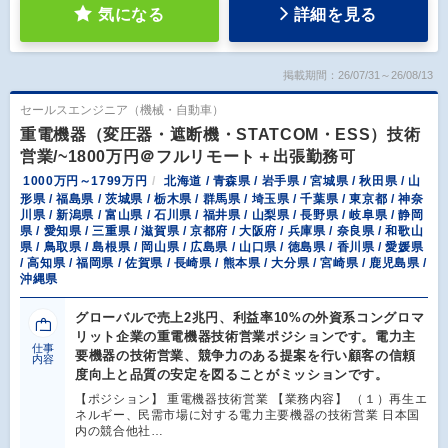
気になる
詳細を見る
掲載期間：26/07/31～26/08/13
セールスエンジニア（機械・自動車）
重電機器（変圧器・遮断機・STATCOM・ESS）技術
営業/~1800万円＠フルリモート＋出張勤務可
1000万円～1799万円
北海道 / 青森県 / 岩手県 / 宮城県 / 秋田県 / 山
形県 / 福島県 / 茨城県 / 栃木県 / 群馬県 / 埼玉県 / 千葉県 / 東京都 / 神奈
川県 / 新潟県 / 富山県 / 石川県 / 福井県 / 山梨県 / 長野県 / 岐阜県 / 静岡
県 / 愛知県 / 三重県 / 滋賀県 / 京都府 / 大阪府 / 兵庫県 / 奈良県 / 和歌山
県 / 鳥取県 / 島根県 / 岡山県 / 広島県 / 山口県 / 徳島県 / 香川県 / 愛媛県
/ 高知県 / 福岡県 / 佐賀県 / 長崎県 / 熊本県 / 大分県 / 宮崎県 / 鹿児島県 /
沖縄県
グローバルで売上2兆円、利益率10%の外資系コングロマ
リット企業の重電機器技術営業ポジションです。電力主
仕事
要機器の技術営業、競争力のある提案を行い顧客の信頼
内容
度向上と品質の安定を図ることがミッションです。
【ポジション】 重電機器技術営業 【業務内容】 （１）再生エ
ネルギー、民需市場に対する電力主要機器の技術営業 日本国
内の競合他社…