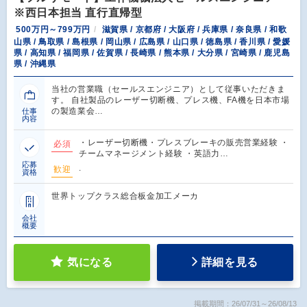
※西日本担当 直行直帰型
500万円～799万円
滋賀県 / 京都府 / 大阪府 / 兵庫県 / 奈良県 / 和歌
山県 / 鳥取県 / 島根県 / 岡山県 / 広島県 / 山口県 / 徳島県 / 香川県 / 愛媛
県 / 高知県 / 福岡県 / 佐賀県 / 長崎県 / 熊本県 / 大分県 / 宮崎県 / 鹿児島
県 / 沖縄県
当社の営業職（セールスエンジニア）として従事いただきま
す。 自社製品のレーザー切断機、プレス機、FA機を日本市場
の製造業会…
仕事
内容
・レーザー切断機・プレスブレーキの販売営業経験 ・
必須
チームマネージメント経験 ・英語力…
応募
.
歓迎
資格
世界トップクラス総合板金加工メーカ
会社
概要
気になる
詳細を見る
掲載期間：26/07/31～26/08/13