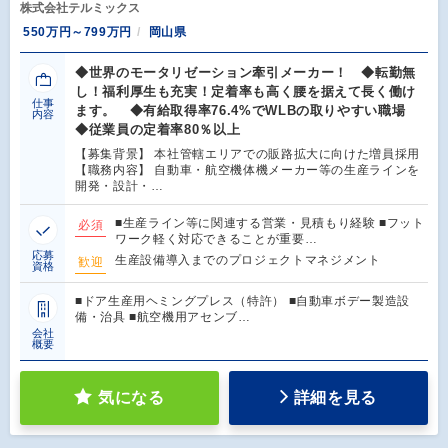
株式会社テルミックス
550万円～799万円
岡山県
◆世界のモータリゼーション牽引メーカー！ ◆転勤無
し！福利厚生も充実！定着率も高く腰を据えて長く働け
仕事
ます。 ◆有給取得率76.4%でWLBの取りやすい職場
内容
◆従業員の定着率80％以上
【募集背景】 本社管轄エリアでの販路拡大に向けた増員採用
【職務内容】 自動車・航空機体機メーカー等の生産ラインを
開発・設計・…
■生産ライン等に関連する営業・見積もり経験 ■フット
必須
ワーク軽く対応できることが重要…
応募
生産設備導入までのプロジェクトマネジメント
歓迎
資格
■ドア生産用ヘミングプレス（特許） ■自動車ボデー製造設
備・治具 ■航空機用アセンブ…
会社
概要
気になる
詳細を見る