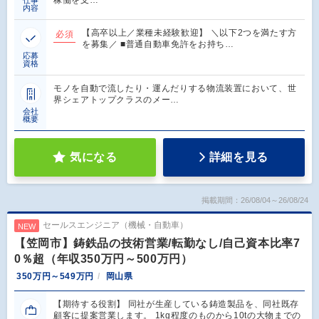
内容
【高卒以上／業種未経験歓迎】 ＼以下2つを満たす方
必須
を募集／ ■普通自動車免許をお持ち…
応募
資格
モノを自動で流したり・運んだりする物流装置において、世
界シェアトップクラスのメー…
会社
概要
気になる
詳細を見る
掲載期間：26/08/04～26/08/24
セールスエンジニア（機械・自動車）
NEW
【笠岡市】鋳鉄品の技術営業/転勤なし/自己資本比率7
0％超（年収350万円～500万円）
350万円～549万円
岡山県
【期待する役割】 同社が生産している鋳造製品を、同社既存
顧客に提案営業します。 1kg程度のものから10tの大物までの