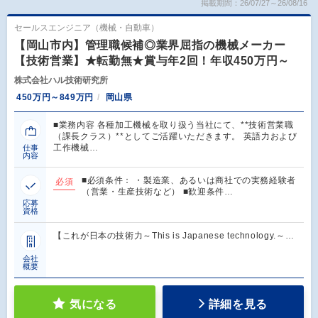
掲載期間：26/07/27～26/08/16
セールスエンジニア（機械・自動車）
【岡山市内】管理職候補◎業界屈指の機械メーカー
【技術営業】★転勤無★賞与年2回！年収450万円～
株式会社ハル技術研究所
450万円～849万円
岡山県
■業務内容 各種加工機械を取り扱う当社にて、**技術営業職
（課長クラス）**としてご活躍いただきます。 英語力および
工作機械…
仕事
内容
■必須条件： ・製造業、あるいは商社での実務経験者
必須
（営業・生産技術など） ■歓迎条件…
応募
資格
【これが日本の技術力～This is Japanese technology.～…
会社
概要
気になる
詳細を見る