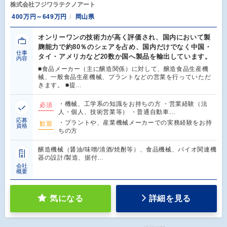
株式会社フジワラテクノアート
400万円～649万円
岡山県
オンリーワンの技術力が高く評価され、国内において製
麹能力で約80％のシェアを占め、国内だけでなく中国・
仕事
タイ・アメリカなど20数か国へ製品を輸出しています。
内容
■食品メーカー（主に醸造関係）に対して、醸造食品生産機
械、一般食品生産機械、プラントなどの営業を行っていただ
きます。 ■提…
・機械、工学系の知識をお持ちの方 ・営業経験（法
必須
人・個人、技術営業等） ・普通自動車…
応募
・プラントや、産業機械メーカーでの実務経験をお持
歓迎
資格
ちの方
醸造機械（醤油/味噌/清酒/焼酎等）、食品機械、バイオ関連機
器の設計/製造、据付…
会社
概要
気になる
詳細を見る