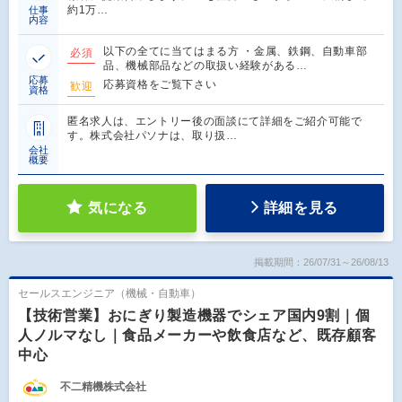
約1万…
仕事
内容
以下の全てに当てはまる方 ・金属、鉄鋼、自動車部
必須
品、機械部品などの取扱い経験がある…
応募
応募資格をご覧下さい
歓迎
資格
匿名求人は、エントリー後の面談にて詳細をご紹介可能で
す。株式会社パソナは、取り扱…
会社
概要
気になる
詳細を見る
掲載期間：26/07/31～26/08/13
セールスエンジニア（機械・自動車）
【技術営業】おにぎり製造機器でシェア国内9割｜個
人ノルマなし｜食品メーカーや飲食店など、既存顧客
中心
不二精機株式会社