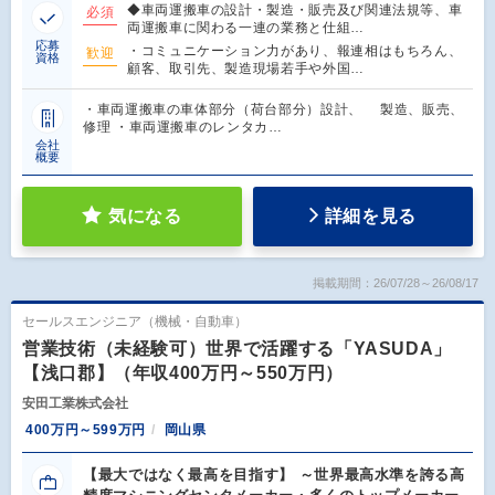
◆車両運搬車の設計・製造・販売及び関連法規等、車
必須
両運搬車に関わる一連の業務と仕組…
応募
・コミュニケーション力があり、報連相はもちろん、
歓迎
資格
顧客、取引先、製造現場若手や外国…
・車両運搬車の車体部分（荷台部分）設計、 製造、販売、
修理 ・車両運搬車のレンタカ…
会社
概要
気になる
詳細を見る
掲載期間：26/07/28～26/08/17
セールスエンジニア（機械・自動車）
営業技術（未経験可）世界で活躍する「YASUDA」
【浅口郡】（年収400万円～550万円）
安田工業株式会社
400万円～599万円
岡山県
【最大ではなく最高を目指す】 ～世界最高水準を誇る高