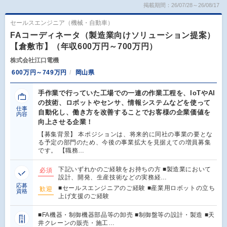
掲載期間：26/07/28～26/08/17
セールスエンジニア（機械・自動車）
FAコーディネータ（製造業向けソリューション提案）
【倉敷市】（年収600万円～700万円）
株式会社江口電機
600万円～749万円
岡山県
手作業で行っていた工場での一連の作業工程を、IoTやAI
の技術、ロボットやセンサ、情報システムなどを使って
仕事
自動化し、働き方を改善することでお客様の企業価値を
内容
向上させる企業！
【募集背景】 本ポジションは、将来的に同社の事業の要とな
る予定の部門のため、今後の事業拡大を見据えての増員募集
です。 【職務…
下記いずれかのご経験をお持ちの方 ■製造業において
必須
設計、開発、生産技術などの実務経…
応募
■セールスエンジニアのご経験 ■産業用ロボットの立ち
歓迎
資格
上げ支援のご経験
■FA機器・制御機器部品等の卸売 ■制御盤等の設計・製造 ■天
井クレーンの販売・施工…