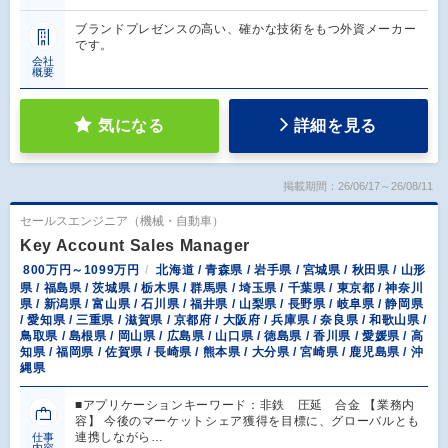
ブランドプレゼンスの高い、確かな技術をもつ外資メーカー
です。
会社
概要
気になる
詳細を見る
掲載期間：26/06/17～26/08/11
セールスエンジニア（機械・自動車）
Key Account Sales Manager
800万円～1099万円
北海道 / 青森県 / 岩手県 / 宮城県 / 秋田県 / 山形
県 / 福島県 / 茨城県 / 栃木県 / 群馬県 / 埼玉県 / 千葉県 / 東京都 / 神奈川
県 / 新潟県 / 富山県 / 石川県 / 福井県 / 山梨県 / 長野県 / 岐阜県 / 静岡県
/ 愛知県 / 三重県 / 滋賀県 / 京都府 / 大阪府 / 兵庫県 / 奈良県 / 和歌山県 /
鳥取県 / 島根県 / 岡山県 / 広島県 / 山口県 / 徳島県 / 香川県 / 愛媛県 / 高
知県 / 福岡県 / 佐賀県 / 長崎県 / 熊本県 / 大分県 / 宮崎県 / 鹿児島県 / 沖
縄県
■アプリケーションキーワード：非鉄 圧延 合金 【業務内
容】 今後のマーケットシェア獲得を目標に、グローバルとも
連携しながら…
仕事
内容