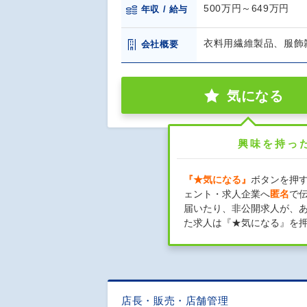
500万円～649万円
年収 / 給与
衣料用繊維製品、服飾
会社概要
気になる
興味を持っ
『★気になる』
ボタンを押
ェント・求人企業へ
匿名
で
届いたり、非公開求人が、
た求人は『★気になる』を
店長・販売・店舗管理