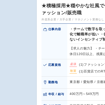
★積極採用★穏やかな社風で
ァッション/販売職
外資系企業
大手企業
マネジメント業務なし
・チームで数字を取っ
仕事内容
化で離職率が低い ・
ないインセンティブ
【求人の魅力】 ・チ
休日120日以上、残
必須
(1)ファッショ
応募資格
歓迎
(1)百貨店での
東京都 / 愛知県 / 京都府
勤務地
400万円～549万円
年収 / 給与