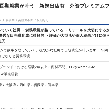
長期就業が叶う 新規出店有 外資プレミアム
新規事業
英語力不問
転勤なし
ていく社風 ・労務環境が整っている ・リテールを大切にする
優秀な販売職育成に積極的 ・評価が大型店や個人結果だけに偏
制度
ームで数字を取っていく、穏やかな社風で長期就業が叶います ・年間
業ほぼなしと労務環境…
ンブランドにおける経験2年以上※商材不問。LGやWatch＆Je…
RTW販売経験
 / 大阪府 / 岡山県 / 福岡県 / 熊本県