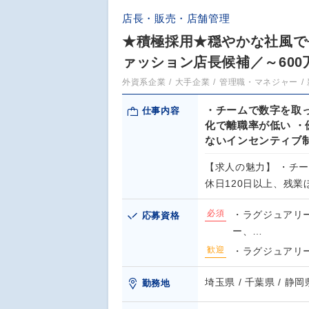
店長・販売・店舗管理
★積極採用★穏やかな社風で
ァッション店長候補／～600
外資系企業
大手企業
管理職・マネジャー
・チームで数字を取っ
仕事内容
化で離職率が低い ・
ないインセンティブ
【求人の魅力】 ・チ
休日120日以上、残
必須
・ラグジュアリ
応募資格
ー、…
歓迎
・ラグジュアリ
埼玉県 / 千葉県 / 静岡県
勤務地