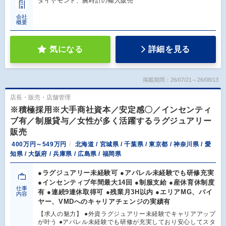
ダイヤモンド、腕時計の輸入販売
会社
概要
気になる
詳細を見る
掲載期間：26/07/21～26/08/13
店長・販売・店舗管理
※積極採用※大手商社資本／安定感〇／インセンティ
ブ有／制服貸与／女性が多く活躍するラグジュアリー
販売
400万円～549万円
北海道 / 宮城県 / 千葉県 / 東京都 / 神奈川県 / 愛
知県 / 大阪府 / 兵庫県 / 広島県 / 福岡県
●ラグジュアリー未経験可 ●アパレル未経験でも研修充実
●インセンティブ年間最大14回 ●制服支給 ●産休育休制度
仕事
有 ●連続9連休取得可 ●残業月3H以内 ●エリアMG、バイ
内容
ヤー、VMDへのキャリアチェンジの実績有
【求人の魅力】 ●外資ラグジュアリー未経験でキャリアアップ
が叶う ●アパレル未経験でも研修が充実しており安心してスタ