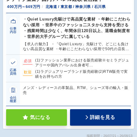
400万円～649万円
北海道 / 東京都 / 神奈川県 / 石川県
・Quiet Luxury先駆けで高品質な素材 ・年齢にこだわら
ない採用 ・世界中のファッショ二スタから支持を受ける
仕事
・残業時間は少なく、年間休日120日以上、退職金制度有
内容
・世界的大手グループに属している
【求人の魅力】 ・「Quiet Luxury」先駆けで、どこにも負け
ない高品質な素材 ・年齢にこだわらない採用で50代の店長…
(1)ファッション業界における販売経験※セミラグジュ
必須
アリーや国内アパレル出身者可…
応募
(1)ラグジュアリーブランド販売経験(2)RTW販売で実
歓迎
資格
績をお持ちの方
メンズ・レディースの革製品、RTW、シューズ等の輸入・販
売
会社
概要
気になる
詳細を見る
掲載期間：26/07/21～26/08/13