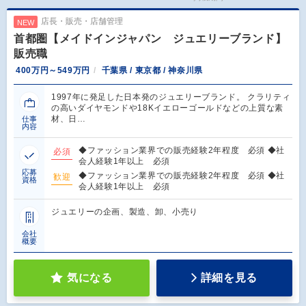
店長・販売・店舗管理
NEW
首都圏【メイドインジャパン ジュエリーブランド】
販売職
400万円～549万円
千葉県 / 東京都 / 神奈川県
1997年に発足した日本発のジュエリーブランド。 クラリティ
の高いダイヤモンドや18Kイエローゴールドなどの上質な素
材、日…
仕事
内容
◆ファッション業界での販売経験2年程度 必須 ◆社
必須
会人経験1年以上 必須
応募
◆ファッション業界での販売経験2年程度 必須 ◆社
歓迎
資格
会人経験1年以上 必須
ジュエリーの企画、製造、卸、小売り
会社
概要
気になる
詳細を見る