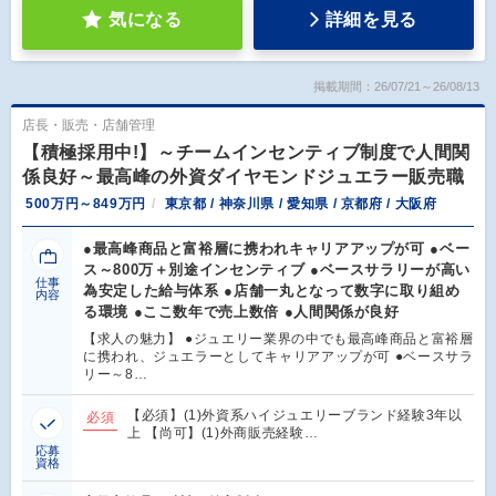
気になる
詳細を見る
掲載期間：26/07/21～26/08/13
店長・販売・店舗管理
【積極採用中!】～チームインセンティブ制度で人間関
係良好～最高峰の外資ダイヤモンドジュエラー販売職
500万円～849万円
東京都 / 神奈川県 / 愛知県 / 京都府 / 大阪府
●最高峰商品と富裕層に携われキャリアアップが可 ●ベー
ス～800万＋別途インセンティブ ●ベースサラリーが高い
仕事
為安定した給与体系 ●店舗一丸となって数字に取り組め
内容
る環境 ●ここ数年で売上数倍 ●人間関係が良好
【求人の魅力】 ●ジュエリー業界の中でも最高峰商品と富裕層
に携われ、ジュエラーとしてキャリアアップが可 ●ベースサラ
リー～8…
【必須】(1)外資系ハイジュエリーブランド経験3年以
必須
上 【尚可】(1)外商販売経験…
応募
資格