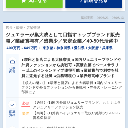
気になる
詳細を見る
掲載期間：26/07/21～26/08/13
店長・販売・店舗管理
ジュエラーが集大成として目指すトップブランド販売
職／業績賞与有／残業少／安定企業／40-50代活躍中
400万円～649万円
東京都 / 神奈川県 / 愛知県 / 大阪府 / 兵庫県
●増床と新店による大幅増員 ●国内ジュエリーブランドや
外資ファッションから挑戦可 ●実績次第でベースサラリ
仕事
ー以上のインセンティブ獲得可能 ●業績賞与で利益を社
内容
員に還元する社風 ●労務環境〇 ●業界最高峰ブランド
【求人の魅力】 ●増床と新店による大幅増員 ●国内ジュエリー
ブランドや外資ファッションから挑戦可 ●専任のトレーニング
部隊によ…
【必須】(1)国内外資ジュエリーブランド、もしくはラ
必須
グジュアリーファッション販売…
応募
【尚可】(1)外資ハイジュエリー取扱い経験(2)GIA GG
歓迎
資格
資格保持者