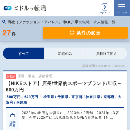
商社（ファッション・アパレル）/神奈川県
の転職・求人情報一覧
27
条件の変更
件
すべて
新着のみ
掲載終了間近
掲載期間：26/08/07～26/08/27
店長・販売・店舗管理
NEW
【NIKEストア】店長/世界的スポーツブランド/年収～
600万円
500万円～649万円
埼玉県 / 千葉県 / 東京都 / 神奈川県 / 京都府 / 大
阪府 / 兵庫県
2022年の出店を皮切りに、2023年：2店舗、2024年：3店
舗、今年2025年には5店舗新店をOPENを進める【NI…
仕事
内容