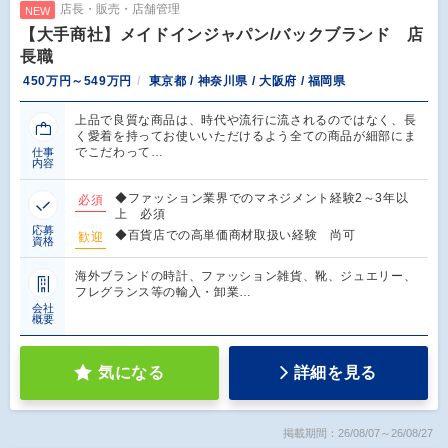
店長・販売・店舗管理
NEW
【大手商社】メイドインジャパン/バックブランド 店
長職
450万円～549万円
東京都 / 神奈川県 / 大阪府 / 福岡県
上品で良質な商品は、時代や流行に流されるのではなく、長
く愛着を持ってお使いいただけるよう全ての商品が細部にま
でこだわって…
仕事
内容
◆ファッション業界でのマネジメント経験2～3年以
必須
上 必須
応募
◆百貨店での高単価商材取扱い経験 尚可
歓迎
資格
海外ブランドの時計、ファッション雑貨、靴、ジュエリー、
フレグランス等の輸入・卸業…
会社
概要
気になる
詳細を見る
掲載期間：26/08/07～26/08/27