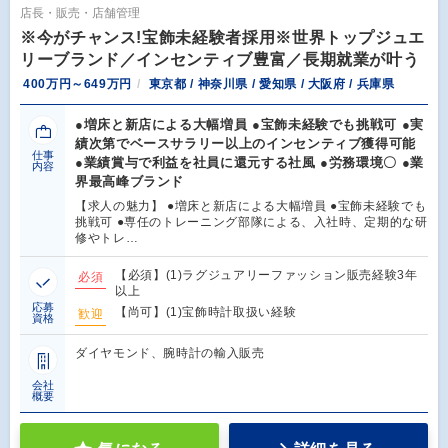
店長・販売・店舗管理
※今がチャンス!宝飾未経験者採用※世界トップジュエ
リーブランド／インセンティブ豊富／長期就業が叶う
400万円～649万円
東京都 / 神奈川県 / 愛知県 / 大阪府 / 兵庫県
●増床と新店による大幅増員 ●宝飾未経験でも挑戦可 ●実
績次第でベースサラリー以上のインセンティブ獲得可能
仕事
●業績賞与で利益を社員に還元する社風 ●労務環境〇 ●業
内容
界最高峰ブランド
【求人の魅力】 ●増床と新店による大幅増員 ●宝飾未経験でも
挑戦可 ●専任のトレーニング部隊による、入社時、定期的な研
修やトレ…
【必須】(1)ラグジュアリーファッション販売経験3年
必須
以上
応募
【尚可】(1)宝飾時計取扱い経験
歓迎
資格
ダイヤモンド、腕時計の輸入販売
会社
概要