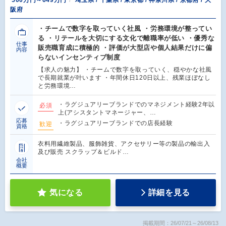
500万円～649万円
埼玉県 / 千葉県 / 東京都 / 神奈川県 / 京都府 / 大
阪府
・チームで数字を取っていく社風 ・労務環境が整ってい
る ・リテールを大切にする文化で離職率が低い ・優秀な
仕事
販売職育成に積極的 ・評価が大型店や個人結果だけに偏
内容
らないインセンティブ制度
【求人の魅力】 ・チームで数字を取っていく、穏やかな社風
で長期就業が叶います ・年間休日120日以上、残業ほぼなし
と労務環境…
・ラグジュアリーブランドでのマネジメント経験2年以
必須
上(アシスタントマネージャー、…
応募
・ラグジュアリーブランドでの店長経験
歓迎
資格
衣料用繊維製品、服飾雑貨、アクセサリー等の製品の輸出入
及び販売 スクラップ＆ビルド…
会社
概要
気になる
詳細を見る
掲載期間：26/07/21～26/08/13