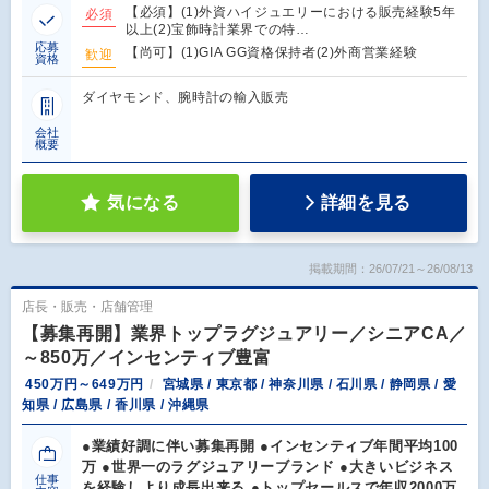
【必須】(1)外資ハイジュエリーにおける販売経験5年
必須
以上(2)宝飾時計業界での特…
応募
【尚可】(1)GIA GG資格保持者(2)外商営業経験
歓迎
資格
ダイヤモンド、腕時計の輸入販売
会社
概要
気になる
詳細を見る
掲載期間：26/07/21～26/08/13
店長・販売・店舗管理
【募集再開】業界トップラグジュアリー／シニアCA／
～850万／インセンティブ豊富
450万円～649万円
宮城県 / 東京都 / 神奈川県 / 石川県 / 静岡県 / 愛
知県 / 広島県 / 香川県 / 沖縄県
●業績好調に伴い募集再開 ●インセンティブ年間平均100
万 ●世界一のラグジュアリーブランド ●大きいビジネス
仕事
を経験しより成長出来る ●トップセールスで年収2000万