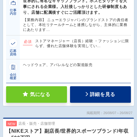
世界的に有名なキャップブランド。ホスピタリティを大
事にされる企業様。入社後しっかりとした研修制度もあ
仕事
り、店舗に配属後すぐにご活躍頂けます。
内容
【業務内容】 ニューエラジャパンのブランドストアの責任者
として、本社リテールチームと連携しながら、主体的に業務
にあたります…
ストアマネージャー（店長）経験 ・ファッションに限
必須
らず、優れた店舗体験を実現してい…
応募
資格
ヘッドウェア、アパレルなどの製造販売
会社
概要
気になる
詳細を見る
掲載期間：26/08/07～26/08/27
店長・販売・店舗管理
NEW
【NIKEストア】副店長/世界的スポーツブランド/年収