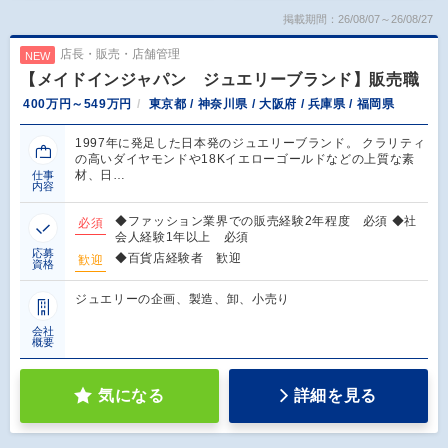
掲載期間：26/08/07～26/08/27
店長・販売・店舗管理
NEW
【メイドインジャパン ジュエリーブランド】販売職
400万円～549万円
東京都 / 神奈川県 / 大阪府 / 兵庫県 / 福岡県
1997年に発足した日本発のジュエリーブランド。 クラリティ
の高いダイヤモンドや18Kイエローゴールドなどの上質な素
材、日…
仕事
内容
◆ファッション業界での販売経験2年程度 必須 ◆社
必須
会人経験1年以上 必須
応募
◆百貨店経験者 歓迎
歓迎
資格
ジュエリーの企画、製造、卸、小売り
会社
概要
気になる
詳細を見る