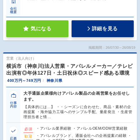
会社
概要
気になる
詳細を見る
掲載期間：26/07/30～26/08/19
営業（法人向け）
横浜市（神奈川)法人営業・アパレルメーカー／テレビ
出演有◎年休127日・土日祝休◎スピード感ある環境
400万円～749万円
神奈川県
大手通販企業様向けアパレル製品の企画営業をお任せし
ます。
仕事
内容
【具体的には…】 ・・シーズンに合わせた、商品・素材の企
画提案 ・海外協力工場へのサンプル手配、量産発注 ・生産管
理担当者と情…
・アパレル業界経験 ・アパレルOEM/ODM営業経験
必須
・アパレルブランド、通販会社への企画提案の経験 ・
歓迎
応募