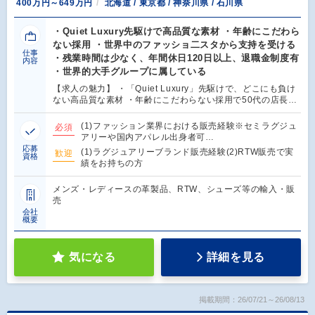
400万円～649万円
北海道 / 東京都 / 神奈川県 / 石川県
・Quiet Luxury先駆けで高品質な素材 ・年齢にこだわら
ない採用 ・世界中のファッショ二スタから支持を受ける
仕事
・残業時間は少なく、年間休日120日以上、退職金制度有
内容
・世界的大手グループに属している
【求人の魅力】 ・「Quiet Luxury」先駆けで、どこにも負け
ない高品質な素材 ・年齢にこだわらない採用で50代の店長…
(1)ファッション業界における販売経験※セミラグジュ
必須
アリーや国内アパレル出身者可…
応募
(1)ラグジュアリーブランド販売経験(2)RTW販売で実
歓迎
資格
績をお持ちの方
メンズ・レディースの革製品、RTW、シューズ等の輸入・販
売
会社
概要
気になる
詳細を見る
掲載期間：26/07/21～26/08/13