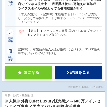
仕事
店でビジネス拡大中 ・店長昇格後800万超えの高年収 ・
内容
ライフスタイルが変わっても長期就業が叶う
【求人の魅力】 ・宝飾時計未経験でもトレーニングが充実
し、安心して業務スタートが出来る ・インセンティブ豊富で
モチベーション…
【必須】(1)ファッション業界(国内アパレルブランド・
必須
セレクトショップなど)での…
応募
資格
宝飾時計、革製品の輸入および販売 【ビジネス】アジア圏の
中でもジャパンのビジネスは…
会社
概要
気になる
詳細を見る
掲載期間：26/07/21～26/08/13
店長・販売・店舗管理
※人気※外資Quiet Luxury販売職／～600万／インセ
ンティブ豊富／国内アパレル経験者活躍中