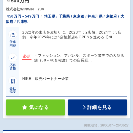
～500万円
株式会社WINWIN YJV
450万円～549万円
埼玉県 / 千葉県 / 東京都 / 神奈川県 / 京都府 / 大
阪府 / 兵庫県
2022年の出店を皮切りに、2023年：2店舗、2024年：3店
舗、今年2025年には5店舗新店をOPENを進める【NI…
仕事
内容
・ファッション、アパレル、スポーツ業界での大型店
必須
舗（30～40名程度）での店長経…
応募
資格
NIKE 販売パートナー企業
会社
概要
気になる
詳細を見る
掲載期間：26/08/07～26/08/27