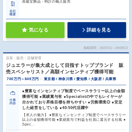
高級宝飾品・時計の輸入販売
会社
概要
気になる
詳細を見る
掲載期間：26/07/21～26/08/13
店長・販売・店舗管理
ジュエラーが集大成として目指すトップブランド 販
売スペシャリスト／高額インセンティブ獲得可能
700万円～849万円
東京都 / 神奈川県 / 愛知県 / 大阪府 / 兵庫県
●豊富なインセンティブ制度でベースサラリー以上の金額
獲得可能 ●業績賞与有 ●Specialistの中でもレイヤーが
仕事
分かれており昇格目標を持ちやすい ●労務環境◎ ●安定
内容
した経営をしている ●40-50代活躍中
【求人の魅力】 ●豊富なインセンティブ制度でベースサラリー
以上の金額獲得可能 ●業績賞与で利益を社員に還元する社風 ●
Spec…