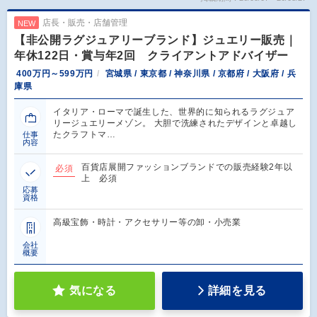
店長・販売・店舗管理
NEW
【非公開ラグジュアリーブランド】ジュエリー販売｜
年休122日・賞与年2回 クライアントアドバイザー
400万円～599万円
宮城県 / 東京都 / 神奈川県 / 京都府 / 大阪府 / 兵
庫県
イタリア・ローマで誕生した、世界的に知られるラグジュア
リージュエリーメゾン。 大胆で洗練されたデザインと卓越し
たクラフトマ…
仕事
内容
百貨店展開ファッションブランドでの販売経験2年以
必須
上 必須
応募
資格
高級宝飾・時計・アクセサリー等の卸・小売業
会社
概要
気になる
詳細を見る