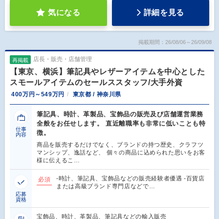
気になる
詳細を見る
掲載期間：26/08/06～26/09/08
店長・販売・店舗管理
再掲載
【東京、横浜】筆記具やレザーアイテムを中心とした
スモールアイテムのセールススタッフ/大手外資
400万円～549万円
東京都 / 神奈川県
筆記具、時計、革製品、宝飾品の販売及び店舗運営業務
全般をお任せします。 直近離職率も非常に低いことも特
仕事
徴。
内容
商品を販売するだけでなく、ブランドの持つ歴史、クラフツ
マンシップ、逸話など、 個々の商品に込められた思いをお客
様に伝えるこ…
-時計、筆記具、宝飾品などの販売経験者優遇 -百貨店
必須
または高級ブランド専門店などで…
応募
資格
宝飾品、時計、革製品、筆記具などの輸入販売