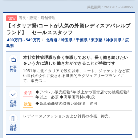
掲載期間：26/08/07～26/08/27
店長・販売・店舗管理
NEW
【イタリア発/コートが人気の外資レディスアパレルブ
ランド】 セールススタッフ
400万円～549万円
北海道 / 埼玉県 / 千葉県 / 東京都 / 神奈川県 / 広
島県
本社女性管理職も多く在職しており、長く働き続けたい
をいう方に適した働き方ができることが特徴です
仕事
内容
1951年に北イタリアで設立以来、コート、ジャケットなど広
い世代の女性に愛される世界的ラグジュアリーブランドに
て、販売ス…
◆アパレル販売経験5年以上かつ百貨店での就業経験3
必須
年以上 必須 ◆高単価商材の取扱…
応募
◆高単価商材の取扱い経験者 尚可
歓迎
資格
レディースファッションおよび雑貨の小売、卸売。
会社
概要