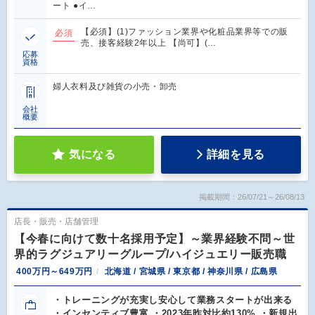
ート ●イ…
【必須】(1)ファッション業界や化粧品業界等での販
必須
売、接客経験2年以上 【尚可】(…
応募
資格
婦人衣料及び雑貨の小売・卸売
会社
概要
気になる
詳細を見る
掲載期間：26/07/21～26/08/13
店長・販売・店舗管理
【今春に向けて数十名採用予定】～業界経験不問～世
界的ラグジュアリーグループ/ハイジュエリー販売職
400万円～649万円
北海道 / 宮城県 / 東京都 / 神奈川県 / 広島県
・トレーニングが充実し安心して業務スタートが出来る
・インセンティブ豊富 ・2023年昨対比約130% ・新規出