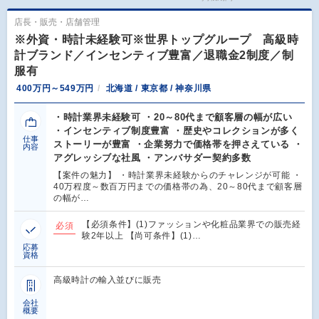
店長・販売・店舗管理
※外資・時計未経験可※世界トップグループ 高級時
計ブランド／インセンティブ豊富／退職金2制度／制
服有
400万円～549万円
北海道 / 東京都 / 神奈川県
・時計業界未経験可 ・20～80代まで顧客層の幅が広い
・インセンティブ制度豊富 ・歴史やコレクションが多く
仕事
ストーリーが豊富 ・企業努力で価格帯を押さえている ・
内容
アグレッシブな社風 ・アンバサダー契約多数
【案件の魅力】 ・時計業界未経験からのチャレンジが可能 ・
40万程度～数百万円までの価格帯の為、20～80代まで顧客層
の幅が…
【必須条件】(1)ファッションや化粧品業界での販売経
必須
験2年以上 【尚可条件】(1)…
応募
資格
高級時計の輸入並びに販売
会社
概要