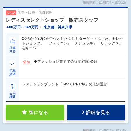
掲載期間：26/08/07～26/08/27
店長・販売・店舗管理
NEW
レディスセレクトショップ 販売スタッフ
400万円～549万円
東京都 / 神奈川県
20代から30代を中心とした女性をターゲットにした、セレク
トショップ。 「フェミニン」「ナチュラル」「リラックス」
をキーワ…
仕事
内容
◆ファッション業界での販売経験 必須
必須
応募
資格
ファッションブランド「ShowerParty」の店舗運営
会社
概要
気になる
詳細を見る
掲載期間：26/08/07～26/08/27