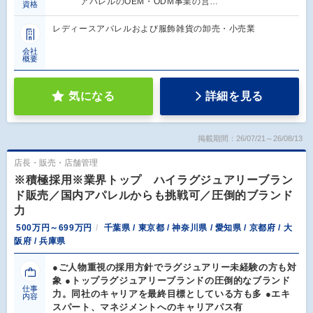
アパレルのOEM・ODM事業の営…
資格
レディースアパレルおよび服飾雑貨の卸売・小売業
会社
概要
気になる
詳細を見る
掲載期間：26/07/21～26/08/13
店長・販売・店舗管理
※積極採用※業界トップ ハイラグジュアリーブラン
ド販売／国内アパレルからも挑戦可／圧倒的ブランド
力
500万円～699万円
千葉県 / 東京都 / 神奈川県 / 愛知県 / 京都府 / 大
阪府 / 兵庫県
●ご人物重視の採用方針でラグジュアリー未経験の方も対
象 ●トップラグジュアリーブランドの圧倒的なブランド
仕事
力。同社のキャリアを最終目標としている方も多 ●エキ
内容
スパート、マネジメントへのキャリアパス有