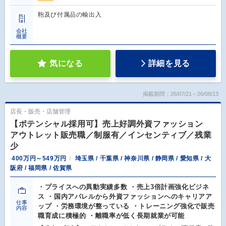
鞄及び付属品の輸出入
会社
概要
気になる
詳細を見る
掲載期間：26/07/21～26/08/13
店長・販売・店舗管理
【ポテンシャル採用可】売上好調外資ファッション
アウトレット販売職／制服有／インセンティブ／残業
少
400万円～549万円
埼玉県 / 千葉県 / 神奈川県 / 静岡県 / 愛知県 / 大
阪府 / 福岡県 / 佐賀県
・プライスへの異動実績多数 ・売上3倍計画強化ビジネ
ス ・国内アパレルから外資ファッションへのキャリアア
仕事
ップ ・労務環境が整っている ・トレーニング強化で販売
内容
職育成に積極的 ・離職率が低く長期就業が可能