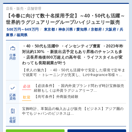
店長・販売・店舗管理
【今春に向けて数十名採用予定】～40・50代も活躍～
世界的ラグジュアリーグループ/ハイジュエリー販売
500万円～649万円
東京都 / 神奈川県 / 愛知県 / 京都府 / 大阪府 / 兵
庫県 / 福岡県
・40・50代も活躍中 ・インセンティブ豊富 ・2023年昨
対比約130% ・新規出店予定もあり昇格のチャンスも多
仕事
・店長昇格後800万超えの高年収 ・ライフスタイルが変
内容
わっても長期就業が叶う
【求人の魅力】 ・40・50代も活躍中で安定した環境で定年ま
で就業可 ・トレーニングが充実し、Lzやfragrance等様々…
【必須条件】 ・国内外資ブランド問わず時計宝飾販売
必須
経験もしくは外資ラグジュアリーフ…
応募
【尚可条件】外商販売経験
歓迎
資格
宝飾時計、革製品の輸入および販売 【ビジネス】アジア圏の
中でもジャパンのビジネスは…
会社
概要