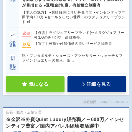
内容
が目指せる ●退職金2制度、有給積立制度有
【求人の魅力】 ●業績好調に伴い募集再開 ●インセンティブ年
間平均100万 ●セールをしない世界一のラグジュアリーブラン
ド ●L…
【必須】ラグジュアリーブランド[セミラグジュアリー
必須
可(LGのみ可)]や、高価格帯…
応募
【尚可】外商や付加価値の高いサービス経験者
歓迎
資格
鞄・プレタポルテ・シューズ・アクセサリー・ウォッチ＆フ
ァインジュエリーの輸入、販…
会社
概要
気になる
詳細を見る
掲載期間：26/07/21～26/08/13
店長・販売・店舗管理
※金沢※外資Quiet Luxury販売職／～600万／インセ
ンティブ豊富／国内アパレル経験者活躍中