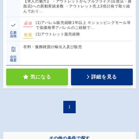
【求人の魅力】 ・アウトレットからフルプライス(百貨店・路
面店)への異動実績多数 ・アウトレット売上3倍計画で取り組
んでおり…
(1)アパレル販売経験1年以上 ※ショッピングモール等
必須
で低価格帯アパレルのご経験で…
応募
(1)アウトレット販売経験
歓迎
資格
衣料・服飾雑貨の輸出入及び販売
会社
概要
気になる
詳細を見る
1
その他の条件で探す