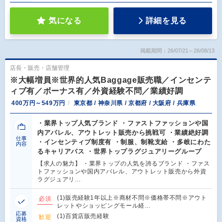
気になる
詳細を見る
掲載期間：26/07/21～26/08/13
店長・販売・店舗管理
※大幅増員※世界的人気Baggage販売職／インセンテ
ィブ有／ボーナス有／外資経験不問／業績好調
400万円～549万円
東京都 / 神奈川県 / 京都府 / 大阪府 / 兵庫県
・業界トップ人気ブランド ・ファストファッションや国
内アパレル、アウトレット販売から挑戦可 ・業績絶好調
仕事
・インセンティブ制度有 ・制服、制靴支給 ・多岐にわた
内容
るキャリアパス ・世界トップラグジュアリーグループ
【求人の魅力】 ・業界トップの人気を誇るブランド ・ファス
トファッションや国内アパレル、アウトレット販売から外資
ラグジュアリ…
(1)販売経験1年以上※商材不問※価格帯不問※アウト
必須
レットやショッピングモール経…
応募
(1)百貨店販売経験
歓迎
資格