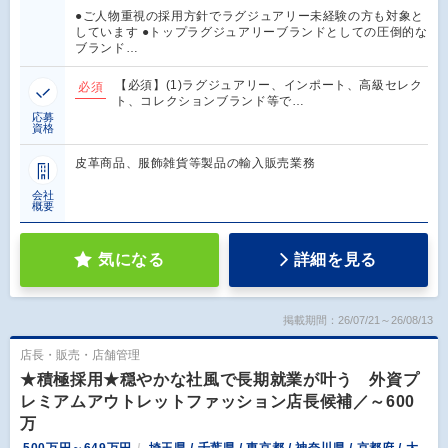
●ご人物重視の採用方針でラグジュアリー未経験の方も対象と
しています ●トップラグジュアリーブランドとしての圧倒的な
ブランド…
【必須】(1)ラグジュアリー、インポート、高級セレク
必須
ト、コレクションブランド等で…
応募
資格
皮革商品、服飾雑貨等製品の輸入販売業務
会社
概要
気になる
詳細を見る
掲載期間：26/07/21～26/08/13
店長・販売・店舗管理
★積極採用★穏やかな社風で長期就業が叶う 外資プ
レミアムアウトレットファッション店長候補／～600
万