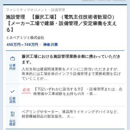
ファシリティマネジメント・設備管理
施設管理 【藤沢工場】（電気主任技術者歓迎◎）
【メーカー工場で建築・設備管理／安定稼働を支え
る】
ミネベアミツミ株式会社
450万円～749万円
神奈川県
藤沢工場における施設管理業務全般に携わっていただき
ます。
仕事
内容
入社当初は建築関連業務をメインにご担当いただきますが、
将来的には工場全体のインフラ設備管理まで業務範囲を広げ
ていくことが…
【下記いずれかに該当する方】 ・設備管理または、点
必須
検整備や工事経験をお持ちの方 ・第…
応募
資格
ベアリングやモーター、液晶用ライティングデバイスなど、
精密機械部品の製造販売。 ス…
会社
概要