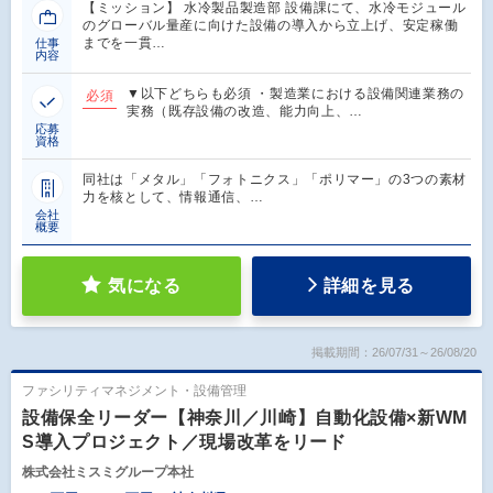
【ミッション】 水冷製品製造部 設備課にて、水冷モジュール
のグローバル量産に向けた設備の導入から立上げ、安定稼働
までを一貫…
仕事
内容
▼以下どちらも必須 ・製造業における設備関連業務の
必須
実務（既存設備の改造、能力向上、…
応募
資格
同社は「メタル」「フォトニクス」「ポリマー」の3つの素材
力を核として、情報通信、…
会社
概要
気になる
詳細を見る
掲載期間：26/07/31～26/08/20
ファシリティマネジメント・設備管理
設備保全リーダー【神奈川／川崎】自動化設備×新WM
S導入プロジェクト／現場改革をリード
株式会社ミスミグループ本社