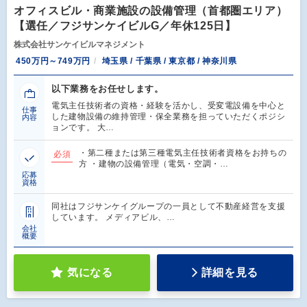
オフィスビル・商業施設の設備管理（首都圏エリア）
【選任／フジサンケイビルG／年休125日】
株式会社サンケイビルマネジメント
450万円～749万円
埼玉県 / 千葉県 / 東京都 / 神奈川県
以下業務をお任せします。
電気主任技術者の資格・経験を活かし、受変電設備を中心と
仕事
した建物設備の維持管理・保全業務を担っていただくポジシ
内容
ョンです。 大…
・第二種または第三種電気主任技術者資格をお持ちの
必須
方 ・建物の設備管理（電気・空調・…
応募
資格
同社はフジサンケイグループの一員として不動産経営を支援
しています。 メディアビル、…
会社
概要
気になる
詳細を見る