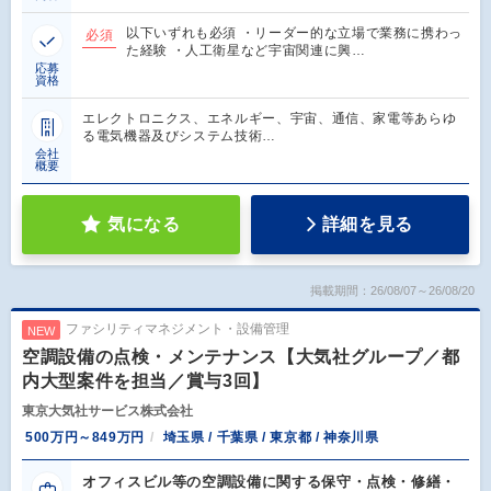
以下いずれも必須 ・リーダー的な立場で業務に携わっ
必須
た経験 ・人工衛星など宇宙関連に興…
応募
資格
エレクトロニクス、エネルギー、宇宙、通信、家電等あらゆ
る電気機器及びシステム技術…
会社
概要
気になる
詳細を見る
掲載期間：26/08/07～26/08/20
ファシリティマネジメント・設備管理
NEW
空調設備の点検・メンテナンス【大気社グループ／都
内大型案件を担当／賞与3回】
東京大気社サービス株式会社
500万円～849万円
埼玉県 / 千葉県 / 東京都 / 神奈川県
オフィスビル等の空調設備に関する保守・点検・修繕・