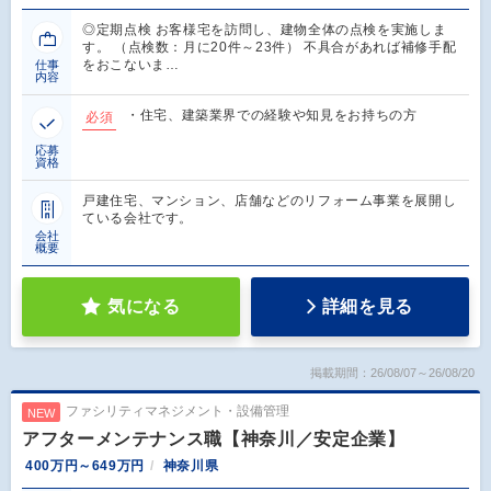
◎定期点検 お客様宅を訪問し、建物全体の点検を実施しま
す。 （点検数：月に20件～23件） 不具合があれば補修手配
をおこないま…
仕事
内容
・住宅、建築業界での経験や知見をお持ちの方
必須
応募
資格
戸建住宅、マンション、店舗などのリフォーム事業を展開し
ている会社です。
会社
概要
気になる
詳細を見る
掲載期間：26/08/07～26/08/20
ファシリティマネジメント・設備管理
NEW
アフターメンテナンス職【神奈川／安定企業】
400万円～649万円
神奈川県