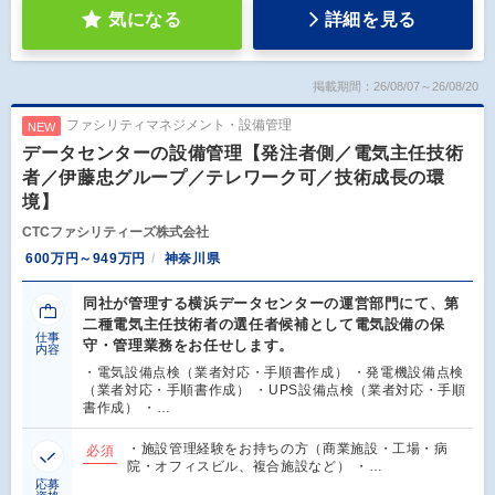
気になる
詳細を見る
掲載期間：26/08/07～26/08/20
ファシリティマネジメント・設備管理
NEW
データセンターの設備管理【発注者側／電気主任技術
者／伊藤忠グループ／テレワーク可／技術成長の環
境】
CTCファシリティーズ株式会社
600万円～949万円
神奈川県
同社が管理する横浜データセンターの運営部門にて、第
二種電気主任技術者の選任者候補として電気設備の保
仕事
守・管理業務をお任せします。
内容
・電気設備点検（業者対応・手順書作成） ・発電機設備点検
（業者対応・手順書作成） ・UPS設備点検（業者対応・手順
書作成） ・…
・施設管理経験をお持ちの方（商業施設・工場・病
必須
院・オフィスビル、複合施設など） ・…
応募