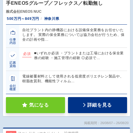
手ENEOSグループ／フレックス／転勤無し
株式会社ENEOS NUC
500万円～849万円
神奈川県
自社プラント内の静機器における設備保全業務をお任せいた
します。 実際の保全業務については協力会社が行うため、保
全の計画や指…
仕事
内容
■いずれか必須 ・プラントまたは工場における保全業
必須
務の経験 ・施工管理の経験 ◎必須で…
応募
資格
電線被覆材料として使用される低密度ポリエチレン製品や、
樹脂改質剤、機能性フィルム…
会社
概要
気になる
詳細を見る
掲載期間：26/08/07～26/08/20