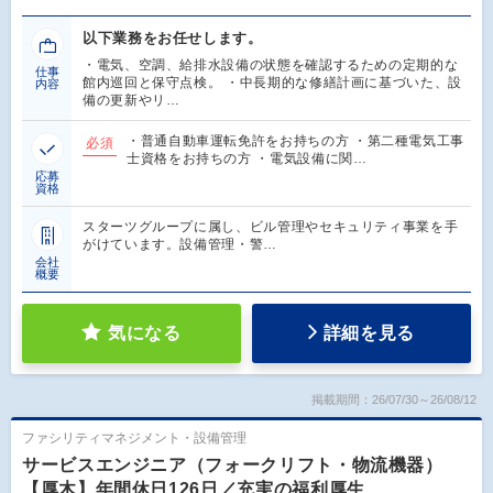
以下業務をお任せします。
・電気、空調、給排水設備の状態を確認するための定期的な
仕事
館内巡回と保守点検。 ・中長期的な修繕計画に基づいた、設
内容
備の更新やリ…
・普通自動車運転免許をお持ちの方 ・第二種電気工事
必須
士資格をお持ちの方 ・電気設備に関…
応募
資格
スターツグループに属し、ビル管理やセキュリティ事業を手
がけています。設備管理・警…
会社
概要
気になる
詳細を見る
掲載期間：26/07/30～26/08/12
ファシリティマネジメント・設備管理
サービスエンジニア（フォークリフト・物流機器）
【厚木】年間休日126日／充実の福利厚生