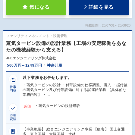
気になる
詳細を見る
掲載期間：26/07/31～26/08/20
ファシリティマネジメント・設備管理
蒸気タービン設備の設計業務【工場の安定稼働をあな
たの機械経験から支える】
JFEエンジニアリング株式会社
500万円～1249万円
神奈川県
以下業務をお任せします。
・蒸気タービンの設計 ・付帯設備の仕様調整、購入 ・据付後
仕事
の蒸気タービン及び付帯設備に対する試運転業務 【具体的な
内容
業務内容】 ・…
・蒸気タービンの設計経験
必須
応募
資格
【事業概要】 総合エンジニアリング事業 【顧客】 国土交通
省，東京瓦斯，大阪瓦斯，大林…