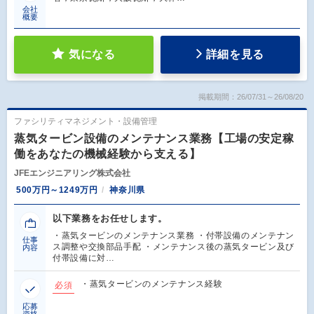
会社
概要
気になる
詳細を見る
掲載期間：26/07/31～26/08/20
ファシリティマネジメント・設備管理
蒸気タービン設備のメンテナンス業務【工場の安定稼
働をあなたの機械経験から支える】
JFEエンジニアリング株式会社
500万円～1249万円
神奈川県
以下業務をお任せします。
・蒸気タービンのメンテナンス業務 ・付帯設備のメンテナン
仕事
ス調整や交換部品手配 ・メンテナンス後の蒸気タービン及び
内容
付帯設備に対…
・蒸気タービンのメンテナンス経験
必須
応募
資格