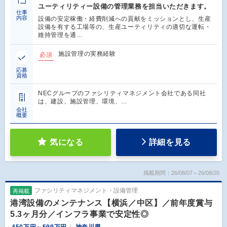
ユーティリティー設備の管理業務を担当いただきます。
仕事
内容
設備の安定稼働・経費削減への貢献をミッションとし、生産
設備を有する工場等の、生産ユーティリティの適切な運転・
維持管理を通…
施設管理の実務経験
必須
応募
資格
NECグループのファシリティマネジメント会社である同社
は、建設、施設管理、環境、…
会社
概要
気になる
詳細を見る
掲載期間：26/08/07～26/08/20
ファシリティマネジメント・設備管理
再掲載
港湾設備のメンテナンス【横浜／中区】／前年度賞与
5.3ヶ月分／インフラ事業で安定性◎
450万円～599万円
神奈川県