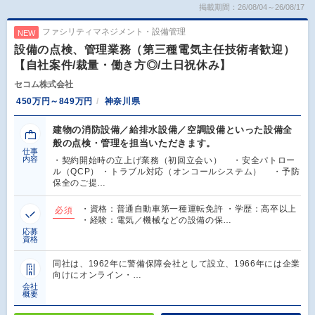
掲載期間：26/08/04～26/08/17
ファシリティマネジメント・設備管理
NEW
設備の点検、管理業務（第三種電気主任技術者歓迎）
【自社案件/裁量・働き方◎/土日祝休み】
セコム株式会社
450万円～849万円
神奈川県
建物の消防設備／給排水設備／空調設備といった設備全
般の点検・管理を担当いただきます。
仕事
内容
・契約開始時の立上げ業務（初回立会い） ・安全パトロー
ル（QCP） ・トラブル対応（オンコールシステム） ・予防
保全のご提…
・資格：普通自動車第一種運転免許 ・学歴：高卒以上
必須
・経験：電気／機械などの設備の保…
応募
資格
同社は、1962年に警備保障会社として設立、1966年には企業
向けにオンライン・…
会社
概要