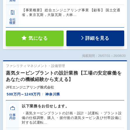
【事業概要】 総合エンジニアリング事業 【顧客】 国土交通
省，東京瓦斯，大阪瓦斯，大林…
会社
概要
気になる
詳細を見る
掲載期間：26/07/31～26/08/20
ファシリティマネジメント・設備管理
蒸気タービンプラントの設計業務【工場の安定稼働を
あなたの機械経験から支える】
JFEエンジニアリング株式会社
500万円～1249万円
神奈川県
以下業務をお任せします。
・蒸気タービンプラントの計画・設計・試運転 ・プラント設
仕事
備の仕様調整、購入 ・据付後の蒸気タービン及び付帯設備に
内容
対する試運転…