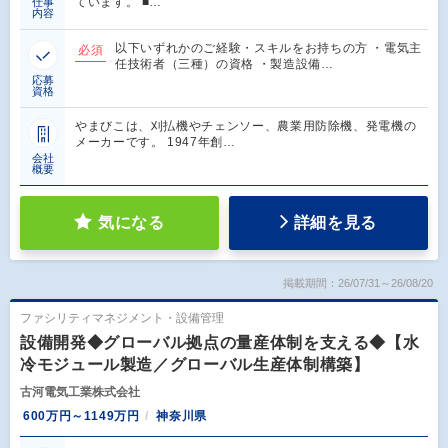
ています。 ■…
仕事
内容
以下いずれかのご経験・スキルをお持ちの方 ・電気主
必須
任技術者（三種）の資格 ・製造設備…
応募
資格
やまびこは、刈払機やチェンソー、農業用防除機、発電機の
メーカーです。 1947年創…
会社
概要
気になる
詳細を見る
掲載期間：26/07/31～26/08/20
ファシリティマネジメント・設備管理
設備開発◆グローバル拠点の量産体制を支える◆【水
冷モジュール製造／グローバル生産体制構築】
古河電気工業株式会社
600万円～1149万円
神奈川県