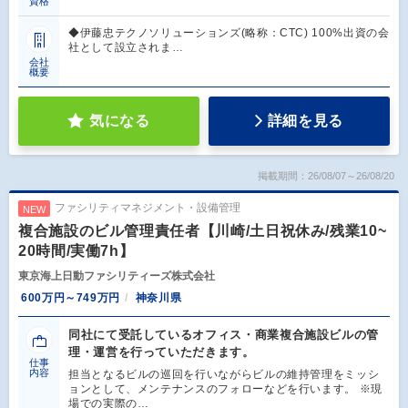
資格
◆伊藤忠テクノソリューションズ(略称：CTC) 100%出資の会
社として設立されま…
会社
概要
気になる
詳細を見る
掲載期間：26/08/07～26/08/20
ファシリティマネジメント・設備管理
NEW
複合施設のビル管理責任者【川崎/土日祝休み/残業10~
20時間/実働7h】
東京海上日動ファシリティーズ株式会社
600万円～749万円
神奈川県
同社にて受託しているオフィス・商業複合施設ビルの管
理・運営を行っていただきます。
仕事
内容
担当となるビルの巡回を行いながらビルの維持管理をミッシ
ョンとして、メンテナンスのフォローなどを行います。 ※現
場での実際の…