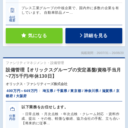
プレス工業グループの中核企業で、国内外に多数の企業を有
しています。 自動車部品メー…
会社
概要
気になる
詳細を見る
掲載期間：26/07/31～26/08/20
ファシリティマネジメント・設備管理
設備管理【オリックスグループの安定基盤/資格手当月
~7万5千円/年休130日】
オリックス・ファシリティーズ株式会社
400万円～649万円
埼玉県 / 千葉県 / 東京都 / 神奈川県 / 滋賀県 / 京
都府 / 大阪府
以下業務をお任せします。
・日常点検 ・月次点検 ・年次点検 ・クレーム対応 ・資料作
仕事
成、提出 ・その他、軽微な修繕、協力会社の手配、立ち合い
内容
【将来的に従事…