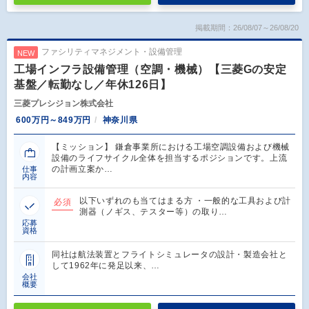
掲載期間：26/08/07～26/08/20
ファシリティマネジメント・設備管理
NEW
工場インフラ設備管理（空調・機械）【三菱Gの安定
基盤／転勤なし／年休126日】
三菱プレシジョン株式会社
600万円～849万円
神奈川県
【ミッション】 鎌倉事業所における工場空調設備および機械
設備のライフサイクル全体を担当するポジションです。上流
の計画立案か…
仕事
内容
以下いずれのも当てはまる方 ・一般的な工具および計
必須
測器（ノギス、テスター等）の取り…
応募
資格
同社は航法装置とフライトシミュレータの設計・製造会社と
して1962年に発足以来、…
会社
概要