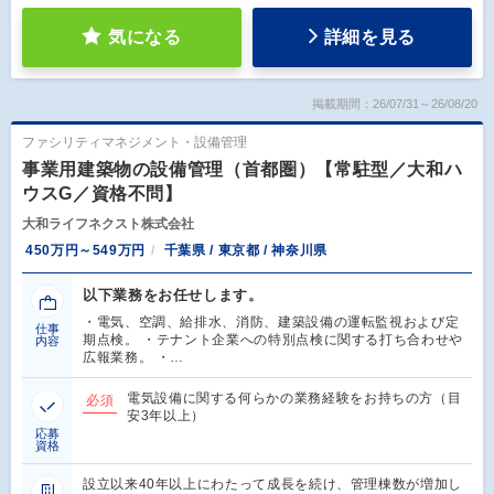
気になる
詳細を見る
掲載期間：26/07/31～26/08/20
ファシリティマネジメント・設備管理
事業用建築物の設備管理（首都圏）【常駐型／大和ハ
ウスG／資格不問】
大和ライフネクスト株式会社
450万円～549万円
千葉県 / 東京都 / 神奈川県
以下業務をお任せします。
・電気、空調、給排水、消防、建築設備の運転監視および定
仕事
期点検。 ・テナント企業への特別点検に関する打ち合わせや
内容
広報業務。 ・…
電気設備に関する何らかの業務経験をお持ちの方（目
必須
安3年以上）
応募
資格
設立以来40年以上にわたって成長を続け、管理棟数が増加し