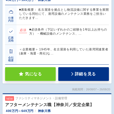
■募集概要： 名古屋港を拠点とし物流設備に関する事業を展開
している同社にて、港湾設備のメンテナンス業務をご担当い
ただきます…
仕事
内容
■必須条件（下記いずれかのご経験を1年以上お持ちの
必須
方） ・機械設備のメンテナンス、…
応募
資格
＜企業概要＞ 1945年、名古屋港を利用していた港湾関連業者
(倉庫・海運・商社)な…
会社
概要
気になる
詳細を見る
掲載期間：26/08/07～26/08/20
ファシリティマネジメント・設備管理
NEW
アフターメンテナンス職【神奈川／安定企業】
400万円～649万円
神奈川県