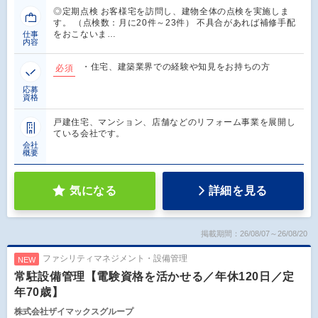
◎定期点検 お客様宅を訪問し、建物全体の点検を実施しま
す。 （点検数：月に20件～23件） 不具合があれば補修手配
をおこないま…
仕事
内容
・住宅、建築業界での経験や知見をお持ちの方
必須
応募
資格
戸建住宅、マンション、店舗などのリフォーム事業を展開し
ている会社です。
会社
概要
気になる
詳細を見る
掲載期間：26/08/07～26/08/20
ファシリティマネジメント・設備管理
NEW
常駐設備管理【電験資格を活かせる／年休120日／定
年70歳】
株式会社ザイマックスグループ