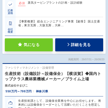
蒸気タービンプラントの計画・設計経験
必須
応募
資格
【事業概要】 総合エンジニアリング事業 【顧客】 国土交通
省，東京瓦斯，大阪瓦斯，大林…
会社
概要
気になる
詳細を見る
掲載期間：26/07/31～26/08/20
ファシリティマネジメント・設備管理
生産技術（設備設計～設備保全）【横須賀】◆国内ト
ップクラス農林業機械メーカー／プライム上場
株式会社やまびこ
550万円～799万円
神奈川県
生産技術課として、設備保全業務を中心にお任せします。 将
来的には設備保全リーダーとして活躍いただくことを想定し