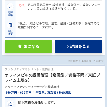
第二種電気工事士 設備管理、設備保全、設備のメンテ
必須
ナンス等の経験（経験がなくても近…
応募
資格
同社は【総合ビル管理、運営、建築・設備工事】各分野での
建物に関するニーズに対し、…
会社
概要
気になる
詳細を見る
掲載期間：26/07/30～26/08/20
ファシリティマネジメント・設備管理
オフィスビルの設備管理【巡回型／資格不問／東証プ
ライム上場G】
スターツファシリティーサービス株式会社
450万円～699万円
千葉県 / 東京都 / 神奈川県
以下業務をお任せします。