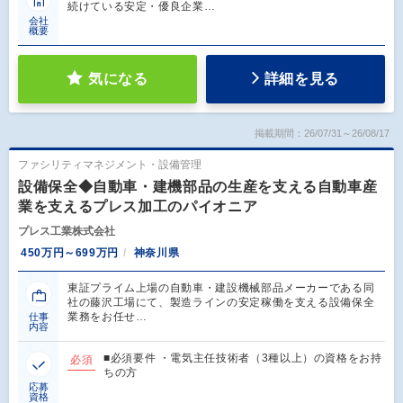
続けている安定・優良企業…
会社
概要
気になる
詳細を見る
掲載期間：26/07/31～26/08/17
ファシリティマネジメント・設備管理
設備保全◆自動車・建機部品の生産を支える自動車産
業を支えるプレス加工のパイオニア
プレス工業株式会社
450万円～699万円
神奈川県
東証プライム上場の自動車・建設機械部品メーカーである同
社の藤沢工場にて、製造ラインの安定稼働を支える設備保全
業務をお任せ…
仕事
内容
■必須要件 ・電気主任技術者（3種以上）の資格をお持
必須
ちの方
応募
資格