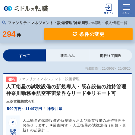
ファシリティマネジメント・設備管理/神奈川県
の転職・求人情報一覧
294
条件の変更
件
すべて
新着のみ
掲載終了間近
掲載期間：26/08/07～26/08/20
ファシリティマネジメント・設備管理
NEW
人工衛星の試験設備の新規導入・既存設備の維持管理
神奈川勤務◆航空宇宙業界をリード◆リモート可
三菱電機株式会社
500万円～1149万円
神奈川県
人工衛星の試験設備の新規導入および既存設備の維持管理を
お任せします。 ■業務内容 ・人工衛星の試験設備（新規・更
新）の起業計…
仕事
内容