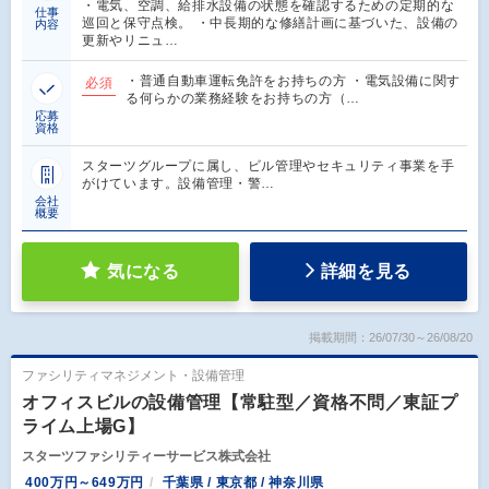
・電気、空調、給排水設備の状態を確認するための定期的な
仕事
巡回と保守点検。 ・中長期的な修繕計画に基づいた、設備の
内容
更新やリニュ…
・普通自動車運転免許をお持ちの方 ・電気設備に関す
必須
る何らかの業務経験をお持ちの方（…
応募
資格
スターツグループに属し、ビル管理やセキュリティ事業を手
がけています。設備管理・警…
会社
概要
気になる
詳細を見る
掲載期間：26/07/30～26/08/20
ファシリティマネジメント・設備管理
オフィスビルの設備管理【常駐型／資格不問／東証プ
ライム上場G】
スターツファシリティーサービス株式会社
400万円～649万円
千葉県 / 東京都 / 神奈川県