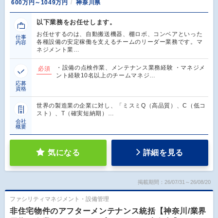
600万円～1049万円
神奈川県
以下業務をお任せします。
お任せするのは、自動搬送機器、棚ロボ、コンベアといった
仕事
各種設備の安定稼働を支えるチームのリーダー業務です。マ
内容
ネジメント業…
・設備の点検作業、メンテナンス業務経験 ・マネジメ
必須
ント経験10名以上のチームマネジ…
応募
資格
世界の製造業の企業に対し、「ミスミQ（高品質）、C（低コ
スト）、T（確実短納期）…
会社
概要
気になる
詳細を見る
掲載期間：26/07/31～26/08/20
ファシリティマネジメント・設備管理
非住宅物件のアフターメンテナンス統括【神奈川/業界