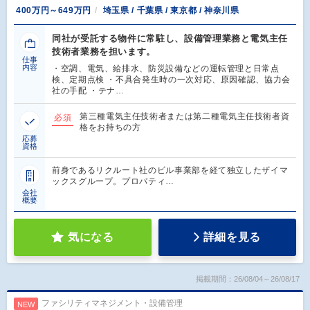
400万円～649万円
埼玉県 / 千葉県 / 東京都 / 神奈川県
同社が受託する物件に常駐し、設備管理業務と電気主任
技術者業務を担います。
仕事
内容
・空調、電気、給排水、防災設備などの運転管理と日常点
検、定期点検 ・不具合発生時の一次対応、原因確認、協力会
社の手配 ・テナ…
第三種電気主任技術者または第二種電気主任技術者資
必須
格をお持ちの方
応募
資格
前身であるリクルート社のビル事業部を経て独立したザイマ
ックスグループ。プロパティ…
会社
概要
気になる
詳細を見る
掲載期間：26/08/04～26/08/17
ファシリティマネジメント・設備管理
NEW