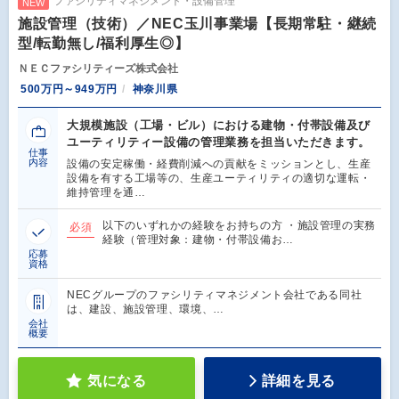
ファシリティマネジメント・設備管理
NEW
施設管理（技術）／NEC玉川事業場【長期常駐・継続
型/転勤無し/福利厚生◎】
ＮＥＣファシリティーズ株式会社
500万円～949万円
神奈川県
大規模施設（工場・ビル）における建物・付帯設備及び
ユーティリティー設備の管理業務を担当いただきます。
仕事
内容
設備の安定稼働・経費削減への貢献をミッションとし、生産
設備を有する工場等の、生産ユーティリティの適切な運転・
維持管理を通…
以下のいずれかの経験をお持ちの方 ・施設管理の実務
必須
経験（管理対象：建物・付帯設備お…
応募
資格
NECグループのファシリティマネジメント会社である同社
は、建設、施設管理、環境、…
会社
概要
気になる
詳細を見る