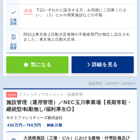
下記いずれかに該当する方、お気軽にご応募くださ
必須
い。 （1）ビルや商業施設などの不動…
応募
資格
同社は東京海上日動火災保険の不動産部門が独立し設立され
ました。東京海上日動火災保…
会社
概要
気になる
詳細を見る
掲載期間：26/08/07～26/08/20
ファシリティマネジメント・設備管理
NEW
施設管理（運用管理）／NEC玉川事業場【長期常駐・
継続型/転勤無し/福利厚生◎】
ＮＥＣファシリティーズ株式会社
450万円～799万円
神奈川県
大規模施設（工場・ビル）における建物・付帯設備及び