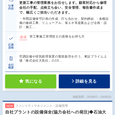
更新工事の管理業務をお任せします。顧客対応から修理
仕事
会社の手配、点検立ち会い、安全管理、報告書作成ま
内容
で、幅広くご担当いただきます。
・年間設備保守計画の作成、打ち合わせ、契約締結 ・各種設
備の修繕工事、リニューアル、省エネ等提案および企画・設
計・施工…
管工事施工管理技士の資格をお持ち方
必須
応募
資格
空調設備や排気処理装置の製造販売を行う、東証プライム上
場「株式会社大気社」の10…
会社
概要
気になる
詳細を見る
掲載期間：26/08/07～26/08/20
ファシリティマネジメント・設備管理
NEW
自社プラントの設備保全(協力会社への発注)◆石油大