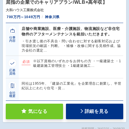
屈指の企業でのキャリアプラン/WLB×高年収】
大和ハウス工業株式会社
700万円～1049万円
神奈川県
店舗や商業施設、医療・介護施設、物流施設など非住宅
物件のアフターメンテナンスを統括いただきます。
仕事
内容
・引き渡し後の不具合・問い合わせに対する顧客対応および
現場状況の確認・判断。 ・補修・改修に関する見積作成、協
力会社の選定…
※以下資格のいずれかをお持ちの方 ・一級建築士 ・1
必須
級建築施工管理技士 ・1級建築施工…
応募
資格
同社は1955年、「建築の工業化」を企業理念に創業し、半世
紀以上にわたり住宅・賃…
会社
概要
気になる
詳細を見る
掲載期間：26/07/31～26/08/20