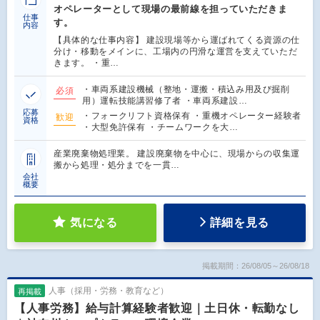
オペレーターとして現場の最前線を担っていただきま
仕事
す。
内容
【具体的な仕事内容】 建設現場等から運ばれてくる資源の仕
分け・移動をメインに、工場内の円滑な運営を支えていただ
きます。 ・重…
・車両系建設機械（整地・運搬・積込み用及び掘削
必須
用）運転技能講習修了者 ・車両系建設…
応募
・フォークリフト資格保有 ・重機オペレーター経験者
歓迎
資格
・大型免許保有 ・チームワークを大…
産業廃棄物処理業。 建設廃棄物を中心に、現場からの収集運
搬から処理・処分までを一貫…
会社
概要
気になる
詳細を見る
掲載期間：26/08/05～26/08/18
人事（採用・労務・教育など）
再掲載
【人事労務】給与計算経験者歓迎｜土日休・転勤なし