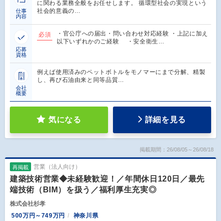
に関わる業務全般をお任せします。 循環型社会の実現という
社会的意義の…
仕事
内容
・官公庁への届出・問い合わせ対応経験 ・上記に加え
必須
以下いずれかのご経験 ・安全衛生…
応募
資格
例えば使用済みのペットボトルをモノマーにまで分解、精製
し、再び石油由来と同等品質…
会社
概要
気になる
詳細を見る
掲載期間：26/08/05～26/08/18
営業（法人向け）
再掲載
建築技術営業◆未経験歓迎！／年間休日120日／最先
端技術（BIM）を扱う／福利厚生充実◎
株式会社杉孝
500万円～749万円
神奈川県