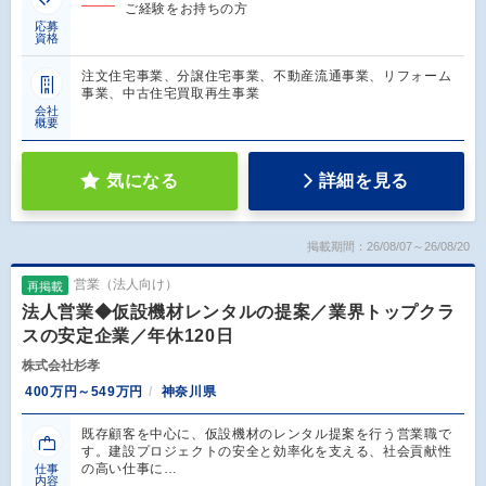
ご経験をお持ちの方
応募
資格
注文住宅事業、分譲住宅事業、不動産流通事業、リフォーム
事業、中古住宅買取再生事業
会社
概要
気になる
詳細を見る
掲載期間：26/08/07～26/08/20
営業（法人向け）
再掲載
法人営業◆仮設機材レンタルの提案／業界トップクラ
スの安定企業／年休120日
株式会社杉孝
400万円～549万円
神奈川県
既存顧客を中心に、仮設機材のレンタル提案を行う営業職で
す。建設プロジェクトの安全と効率化を支える、社会貢献性
の高い仕事に…
仕事
内容