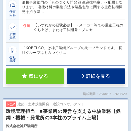
溶接事業部門の「ものづくり開発部 生産技術室」へ配属とな
ります。 溶接材料の製造方法や製品包装に関する生産技術開
発を担う基…
仕事
内容
【いずれかの経験必須】 ・メーカー等での量産工程の
必須
立ち上げ、または工法開発・プロセ…
応募
資格
「KOBELCO」は神戸製鋼グループの統一ブランドです。 同
社グループはものつくり…
会社
概要
気になる
詳細を見る
掲載期間：26/08/07～26/08/20
建築・土木技術開発・建設コンサルタント
NEW
環境管理担当 ■事業所の運営を支える中核業務【鉄
鋼・機械・発電所の3本柱のプライム上場】
株式会社神戸製鋼所