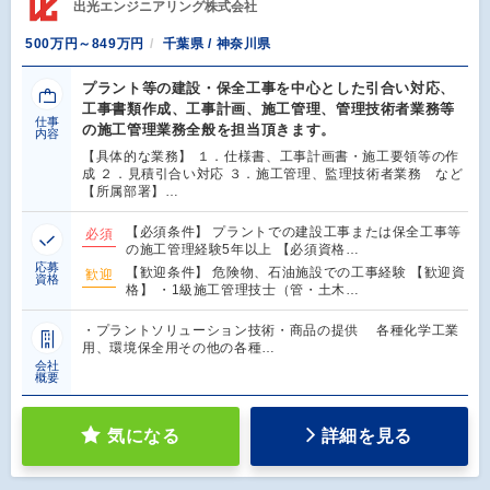
出光エンジニアリング株式会社
500万円～849万円
千葉県 / 神奈川県
プラント等の建設・保全工事を中心とした引合い対応、
工事書類作成、工事計画、施工管理、管理技術者業務等
仕事
の施工管理業務全般を担当頂きます。
内容
【具体的な業務】 １．仕様書、工事計画書・施工要領等の作
成 ２．見積引合い対応 ３．施工管理、監理技術者業務 など
【所属部署】…
【必須条件】 プラントでの建設工事または保全工事等
必須
の施工管理経験5年以上 【必須資格…
応募
【歓迎条件】 危険物、石油施設での工事経験 【歓迎資
歓迎
資格
格】 ・1級施工管理技士（管・土木…
・プラントソリューション技術・商品の提供 各種化学工業
用、環境保全用その他の各種…
会社
概要
気になる
詳細を見る