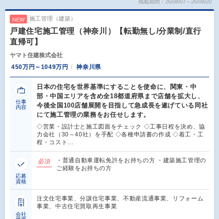
掲載期間：26/08/07～26/08/20
施工管理（建築）
NEW
戸建住宅施工管理（神奈川）【転勤無し/分業制/直行
直帰可】
ヤマト住建株式会社
450万円～1049万円
神奈川県
日本の住宅を世界基準にすることを使命に、関東・中
部・中国エリアを含め全18都道府県まで店舗を拡大し、
仕事
今後全国100店舗展開を目指して急成長を遂げている同社
内容
にて施工管理の業務をお任せします。
◇営業・設計士と施工図面をチェック ◇工事日程を決め、協
力会社（30～40社）を手配 ◇各種申請書の作成 ◇着工・工
程・コスト…
・普通自動車運転免許をお持ちの方 ・建築施工管理の
必須
ご経験をお持ちの方
応募
資格
注文住宅事業、分譲住宅事業、不動産流通事業、リフォーム
事業、中古住宅買取再生事業
会社