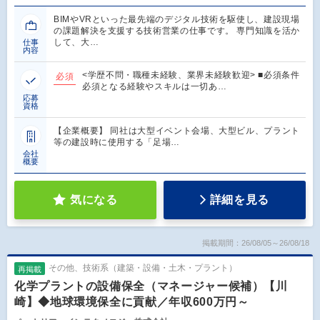
BIMやVRといった最先端のデジタル技術を駆使し、建設現場
の課題解決を支援する技術営業の仕事です。 専門知識を活か
して、大…
仕事
内容
<学歴不問・職種未経験、業界未経験歓迎> ■必須条件
必須
必須となる経験やスキルは一切あ…
応募
資格
【企業概要】 同社は大型イベント会場、大型ビル、プラント
等の建設時に使用する「足場…
会社
概要
気になる
詳細を見る
掲載期間：26/08/05～26/08/18
その他、技術系（建築・設備・土木・プラント）
再掲載
化学プラントの設備保全（マネージャー候補）【川
崎】◆地球環境保全に貢献／年収600万円～