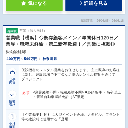
気になる
詳細を見る
掲載期間：26/08/05～26/08/18
営業（法人向け）
再掲載
営業職【横浜】◇既存顧客メイン／年間休日120日／
業界・職種未経験・第二新卒歓迎！／営業に挑戦◎
株式会社杉孝
400万円～549万円
神奈川県
仮設機材のレンタル営業をお任せします。 主に既存のお客様
に対し、建設現場で不可欠な足場のレンタル提案を通じて、
プロジェクト…
仕事
内容
<業界経験不問・職種経験不問> ■必須条件 ・高卒以上
必須
・普通自動車運転免許（AT限定…
応募
資格
【企業概要】 同社は大型イベント会場、大型ビル、プラント
等の建設時に使用する「足場…
会社
概要