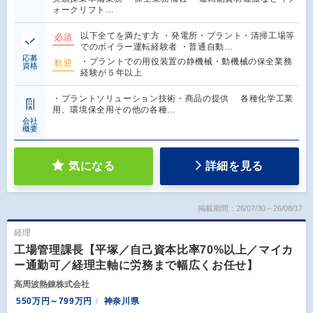
ォークリフト…
以下全てを満たす方 ・発電所・プラント・清掃工場等
必須
でのボイラー運転経験者 ・普通自動…
応募
・プラントでの用役装置の静機械・動機械の保全業務
歓迎
資格
経験が５年以上
・プラントソリューション技術・商品の提供 各種化学工業
用、環境保全用その他の各種…
会社
概要
気になる
詳細を見る
掲載期間：26/07/30～26/08/17
経理
工場管理課長【平塚／自己資本比率70%以上／マイカ
ー通勤可／経理主軸に労務まで幅広くお任せ】
高周波熱錬株式会社
550万円～799万円
神奈川県