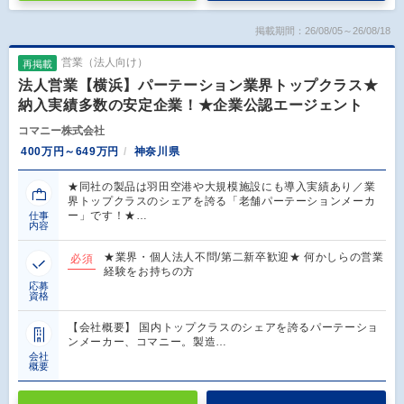
掲載期間：26/08/05～26/08/18
営業（法人向け）
再掲載
法人営業【横浜】パーテーション業界トップクラス★
納入実績多数の安定企業！★企業公認エージェント
コマニー株式会社
400万円～649万円
神奈川県
★同社の製品は羽田空港や大規模施設にも導入実績あり／業
界トップクラスのシェアを誇る「老舗パーテーションメーカ
ー」です！★…
仕事
内容
★業界・個人法人不問/第二新卒歓迎★ 何かしらの営業
必須
経験をお持ちの方
応募
資格
【会社概要】 国内トップクラスのシェアを誇るパーテーショ
ンメーカー、コマニー。製造…
会社
概要