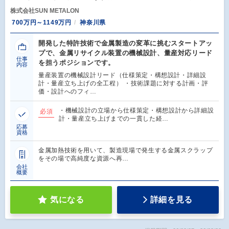
株式会社SUN METALON
700万円～1149万円
神奈川県
開発した特許技術で金属製造の変革に挑むスタートアッ
プで、金属リサイクル装置の機械設計、量産対応リード
仕事
を担うポジションです。
内容
量産装置の機械設計リード（仕様策定・構想設計・詳細設
計・量産立ち上げの全工程） ・技術課題に対する計画・評
価・設計へのフィ…
・機械設計の立場から仕様策定・構想設計から詳細設
必須
計・量産立ち上げまでの一貫した経…
応募
資格
金属加熱技術を用いて、製造現場で発生する金属スクラップ
をその場で高純度な資源へ再…
会社
概要
気になる
詳細を見る