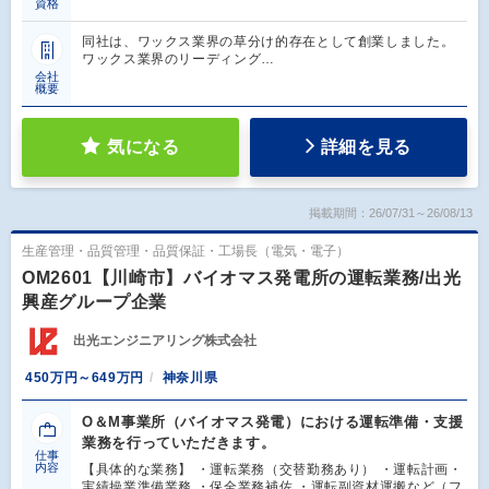
資格
同社は、ワックス業界の草分け的存在として創業しました。
ワックス業界のリーディング…
会社
概要
気になる
詳細を見る
掲載期間：26/07/31～26/08/13
生産管理・品質管理・品質保証・工場長（電気・電子）
OM2601【川崎市】バイオマス発電所の運転業務/出光
興産グループ企業
出光エンジニアリング株式会社
450万円～649万円
神奈川県
O＆M事業所（バイオマス発電）における運転準備・支援
業務を行っていただきます。
仕事
内容
【具体的な業務】 ・運転業務（交替勤務あり） ・運転計画・
実績操業準備業務 ・保全業務補佐 ・運転副資材運搬など（フ