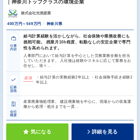
｜神奈川トップクラスの環境企業
株式会社光洲産業
400万円～549万円
神奈川県
給与計算経験を活かしながら、社会保険や業務改善にも
挑戦可能。 残業月10h程度、転勤なしの安定企業で専門
仕事
性を高められます。
内容
人事部門において給与計算を中心とした労務業務全般を担当
していただきます。 入社後は経験やスキルに応じて業務をお
任せし、徐々…
・給与計算の実務経験2年以上 ・社会保険手続き経験2
必須
年以上
応募
資格
産業廃棄物処理業。 建設廃棄物を中心に、現場からの収集運
搬から処理・処分までを一貫…
会社
概要
気になる
詳細を見る