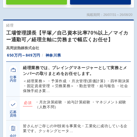
掲載期間：26/07/31～26/08/20
経理
工場管理課長【平塚／自己資本比率70%以上／マイカ
ー通勤可／経理主軸に労務まで幅広くお任せ】
高周波熱錬株式会社
650万円～849万円
神奈川県
経理業務では、プレイングマネージャーとして実務とメ
ンバーの取りまとめをお任せします。
仕事
内容
＜経理業務＞ ・予算作成 ・月次管理(原価計算) ・四半期決算
・固定資産管理 ＜労務業務＞ ・勤怠管理 ・給与報告 ・社会
保険手続き業…
・月次決算経験 ・給与計算経験 ・マネジメント経験
必須
（人数不問）
応募
資格
皆さんがご存じのIH技術を事業化・工業化に成功している企
業です。クッキングヒータ…
会社