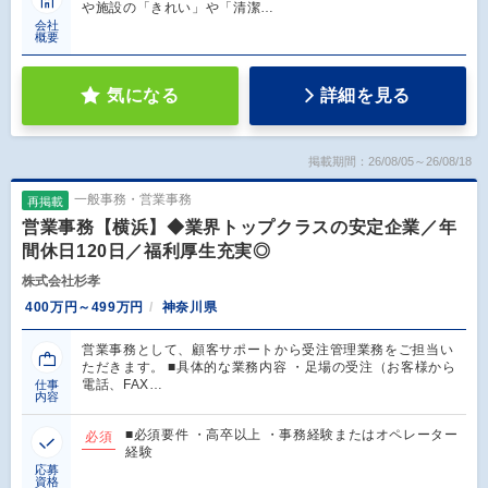
や施設の「きれい」や「清潔…
会社
概要
気になる
詳細を見る
掲載期間：26/08/05～26/08/18
一般事務・営業事務
再掲載
営業事務【横浜】◆業界トップクラスの安定企業／年
間休日120日／福利厚生充実◎
株式会社杉孝
400万円～499万円
神奈川県
営業事務として、顧客サポートから受注管理業務をご担当い
ただきます。 ■具体的な業務内容 ・足場の受注（お客様から
電話、FAX…
仕事
内容
■必須要件 ・高卒以上 ・事務経験またはオペレーター
必須
経験
応募
資格