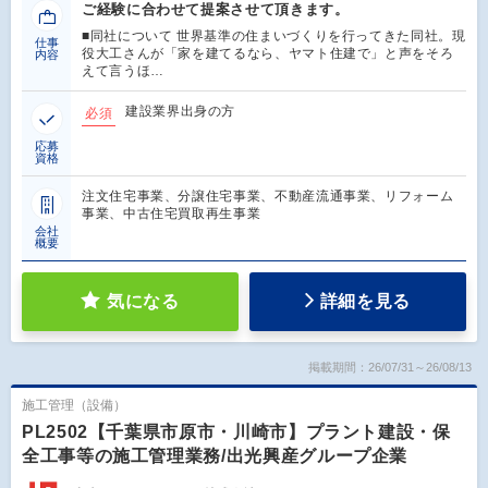
ご経験に合わせて提案させて頂きます。
■同社について 世界基準の住まいづくりを行ってきた同社。現
仕事
役大工さんが「家を建てるなら、ヤマト住建で」と声をそろ
内容
えて言うほ…
建設業界出身の方
必須
応募
資格
注文住宅事業、分譲住宅事業、不動産流通事業、リフォーム
事業、中古住宅買取再生事業
会社
概要
気になる
詳細を見る
掲載期間：26/07/31～26/08/13
施工管理（設備）
PL2502【千葉県市原市・川崎市】プラント建設・保
全工事等の施工管理業務/出光興産グループ企業