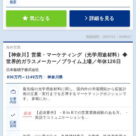
概要
気になる
詳細を見る
掲載期間：26/07/31～26/08/17
海外営業
【神奈川】営業・マーケティング（光学用途材料）◆
世界的ガラスメーカー／プライム上場／年休126日
日本板硝子株式会社
850万円～1149万円
神奈川県
最先端の光学用途材料に関し、国内外の市場開拓から拡販計
画の立案・実行までを主導するマーケティングポジションで
す。 多岐にわ…
仕事
内容
【必須要件】 ・B to Bでの営業業務経験のある方。 ・
必須
英語でコミュニケーションを…
応募
資格