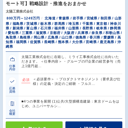
モート可】戦略設計・推進をおまかせ
太陽工業株式会社
800万円～1249万円
北海道 / 青森県 / 岩手県 / 宮城県 / 秋田県 / 山形
県 / 福島県 / 茨城県 / 栃木県 / 群馬県 / 埼玉県 / 千葉県 / 東京都 / 神奈川
県 / 新潟県 / 富山県 / 石川県 / 福井県 / 山梨県 / 長野県 / 岐阜県 / 静岡県
/ 愛知県 / 三重県 / 滋賀県 / 京都府 / 大阪府 / 兵庫県 / 奈良県 / 和歌山県 /
鳥取県 / 島根県 / 岡山県 / 広島県 / 山口県 / 徳島県 / 香川県 / 愛媛県 / 高
知県 / 福岡県 / 佐賀県 / 長崎県 / 熊本県 / 大分県 / 宮崎県 / 鹿児島県 / 沖
縄県
太陽工業株式会社に在籍し、ミライ工事株式会社に出向いた
だきます。 ＜仕事内容＞ ・グループのIT企業の経営参与（売
上1億円超…
仕事
内容
＜必須要件＞ ・プロダクトマネジメント（要求及び仕
必須
様）の定義・決定のご経験 ・フルス…
応募
資格
■4つの事業を展開 (1)公共/大型膜構造建築：東京ドームをは
じめ、ユニバーサルシ…
会社
概要