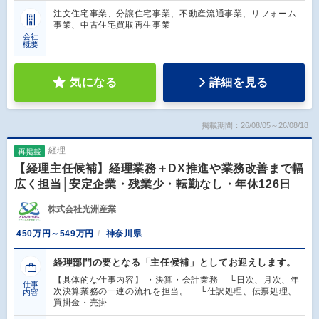
注文住宅事業、分譲住宅事業、不動産流通事業、リフォーム
事業、中古住宅買取再生事業
会社
概要
気になる
詳細を見る
掲載期間：26/08/05～26/08/18
経理
再掲載
【経理主任候補】経理業務＋DX推進や業務改善まで幅
広く担当│安定企業・残業少・転勤なし・年休126日
株式会社光洲産業
450万円～549万円
神奈川県
経理部門の要となる「主任候補」としてお迎えします。
【具体的な仕事内容】 ・決算・会計業務 └日次、月次、年
仕事
次決算業務の一連の流れを担当。 └仕訳処理、伝票処理、
内容
買掛金・売掛…