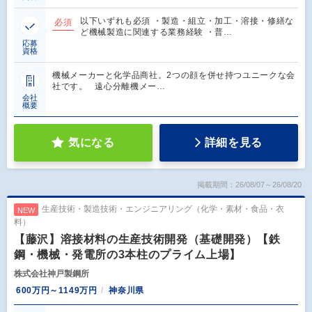
以下いずれも必須 ・製造・組立・加工・溶接・修繕な
必須
ど機械製造に関連する業務経験 ・普…
応募
資格
機械メーカーと化学品商社。2つの顔を併せ持つユニークな会
社です。 遠心分離機メー…
会社
概要
気になる
詳細を見る
掲載期間：26/08/07～26/08/20
生産技術・製造技術・エンジニアリング（化学・素材・食品・衣
NEW
料）
【藤沢】溶接材料の生産技術開発（基礎開発）【鉄
鋼・機械・発電所の3本柱のプライム上場】
株式会社神戸製鋼所
600万円～1149万円
神奈川県