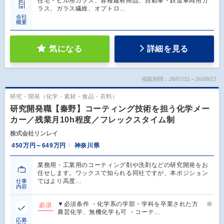
住宅・ビル用ガラス、各種建材商品、自動車・鉄道車両用ガ
ラス、ガラス繊維、オプトロ…
会社
概要
気になる
詳細を見る
掲載期間：26/07/31～26/08/17
研究・開発（化学・素材・食品・衣料）
研究開発職【秦野】コーティング技術を担う化学メー
カー／残業月10h程度／フレックスタイム制
株式会社リンレイ
450万円～649万円
神奈川県
業務用・工業用のコーティング剤や洗剤などの研究開発をお
任せします。ワックスで知られる同社ですが、本ポジション
ではより高度…
仕事
内容
▼必須条件 ・化学系の学部・学科を卒業された方 ※
必須
農芸化学、無機化学も可 ・コーテ…
応募