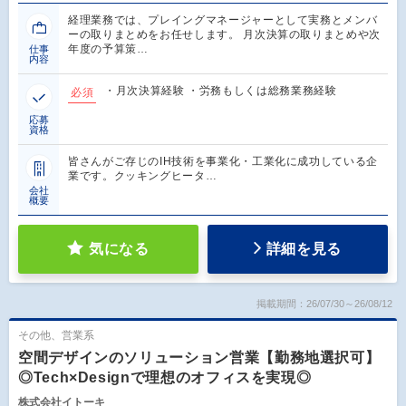
経理業務では、プレイングマネージャーとして実務とメンバ
ーの取りまとめをお任せします。 月次決算の取りまとめや次
年度の予算策…
仕事
内容
・月次決算経験 ・労務もしくは総務業務経験
必須
応募
資格
皆さんがご存じのIH技術を事業化・工業化に成功している企
業です。クッキングヒータ…
会社
概要
気になる
詳細を見る
掲載期間：26/07/30～26/08/12
その他、営業系
空間デザインのソリューション営業【勤務地選択可】
◎Tech×Designで理想のオフィスを実現◎
株式会社イトーキ