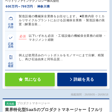
ペットリファインテクノロジー株式会社
600万円～799万円
神奈川県
製造設備の機械保全業務をお任せします。 ■業務内容 ケミカ
ルリサイクルプラントにおける設備保全業務 ・製造設備の装
置（解重合装…
仕事
内容
以下いずれも必須 ・工場設備の機械保全業務の経験 ・
必須
マネジメント経験
応募
資格
例えば使用済みのペットボトルをモノマーにまで分解、精製
し、再び石油由来と同等品質…
会社
概要
気になる
詳細を見る
掲載期間：26/08/05～26/08/18
プロダクトマネージャー
再掲載
業界特化型SaaSのプロダクトマネージャー【フルリ