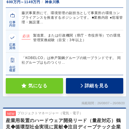
600万円～1149万円
神奈川県
藤沢事業所にて、環境管理の副担当として事業所の環境コン
プライアンスを推進するポジションです。 ■業務内容 ●現場管
理・施設運…
仕事
内容
製造業、または行政機関（県庁・市役所等）での環境
必須
管理実務経験（目安：3年以上）
応募
資格
「KOBELCO」は神戸製鋼グループの統一ブランドです。 同
社グループはものつくり…
会社
概要
気になる
詳細を見る
掲載期間：26/08/07～26/08/20
プロジェクトマネージャー（電気・電子）
NEW
産業用装置のハードウェア開発リード（量産対応）鶴
見◆循環型社会実現に貢献◆注目ディープテック企業