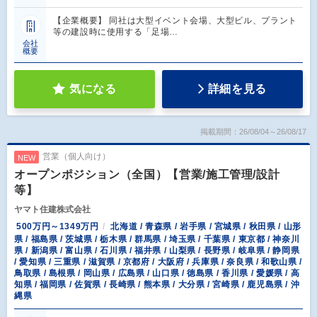
【企業概要】 同社は大型イベント会場、大型ビル、プラント
等の建設時に使用する「足場…
会社
概要
気になる
詳細を見る
掲載期間：26/08/04～26/08/17
営業（個人向け）
NEW
オープンポジション（全国）【営業/施工管理/設計
等】
ヤマト住建株式会社
500万円～1349万円
北海道 / 青森県 / 岩手県 / 宮城県 / 秋田県 / 山形
県 / 福島県 / 茨城県 / 栃木県 / 群馬県 / 埼玉県 / 千葉県 / 東京都 / 神奈川
県 / 新潟県 / 富山県 / 石川県 / 福井県 / 山梨県 / 長野県 / 岐阜県 / 静岡県
/ 愛知県 / 三重県 / 滋賀県 / 京都府 / 大阪府 / 兵庫県 / 奈良県 / 和歌山県 /
鳥取県 / 島根県 / 岡山県 / 広島県 / 山口県 / 徳島県 / 香川県 / 愛媛県 / 高
知県 / 福岡県 / 佐賀県 / 長崎県 / 熊本県 / 大分県 / 宮崎県 / 鹿児島県 / 沖
縄県