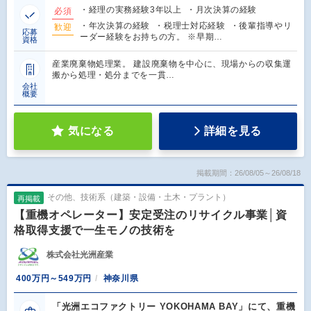
・経理の実務経験3年以上 ・月次決算の経験
必須
・年次決算の経験 ・税理士対応経験 ・後輩指導やリ
歓迎
応募
ーダー経験をお持ちの方。 ※早期…
資格
産業廃棄物処理業。 建設廃棄物を中心に、現場からの収集運
搬から処理・処分までを一貫…
会社
概要
気になる
詳細を見る
掲載期間：26/08/05～26/08/18
その他、技術系（建築・設備・土木・プラント）
再掲載
【重機オペレーター】安定受注のリサイクル事業│資
格取得支援で一生モノの技術を
株式会社光洲産業
400万円～549万円
神奈川県
「光洲エコファクトリー YOKOHAMA BAY」にて、重機