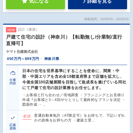
気になる
詳細を見る
掲載期間：26/08/05～26/08/20
設計（建築）
NEW
戸建て住宅の設計（神奈川）【転勤無し/分業制/直行
直帰可】
ヤマト住建株式会社
450万円～699万円
神奈川県
日本の住宅を世界基準にすることを使命に、関東・中
部・中国エリアを含め全18都道府県まで店舗を拡大し、
仕事
今後全国100店舗展開を目指して急成長を遂げている同社
内容
にて戸建て住宅の設計業務をお任せします。
・お客様と打ち合わせ／現地調査 ・プランニングとお見積り
作成 └お客様と3～4回やりとりして最終的なプランを決定 ・
図面作成 ・…
普通自動車免許（AT限定可）をお持ちで、下記いずれ
必須
かの資格をお持ちの方 ・建築士受…
応募
資格