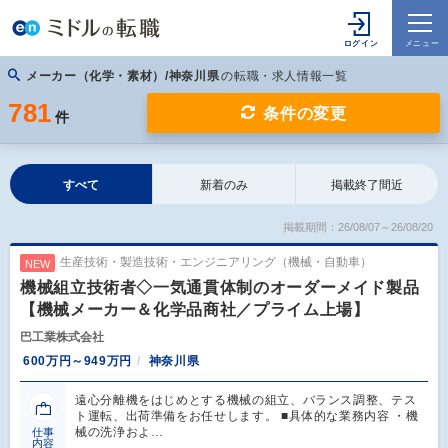
メーカー（化学・素材）/神奈川県
の転職・求人情報一覧
781
条件の変更
件
すべて
新着のみ
掲載終了間近
掲載期間：26/08/07～26/08/20
生産技術・製造技術・エンジニアリング（機械・自動車）
NEW
機械組立技術者◇一気通貫体制のオーダーメイド製品
【機械メーカー＆化学品商社／プライム上場】
巴工業株式会社
600万円～949万円
神奈川県
遠心分離機をはじめとする機械の組立、バランス調整、テス
ト運転、出荷準備をお任せします。 ■具体的な業務内容 ・機
械の洗浄およ…
仕事
内容