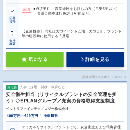
■必須要件 ・営業経験をお持ちの方（目安3年以上）
必須
・普通自動車運転免許（AT限定可…
応募
資格
【企業概要】 同社は大型イベント会場、大型ビル、プラント
等の建設時に使用する「足場…
会社
概要
気になる
詳細を見る
掲載期間：26/08/06～26/08/19
人事（採用・労務・教育など）
再掲載
安全衛生担当（リサイクルプラントの安全管理を担
う）◇EPLANグループ／充実の資格取得支援制度
ペットリファインテクノロジー株式会社
400万円～649万円
神奈川県
ケミカルリサイクルプラントにて、安全衛生および環境管理