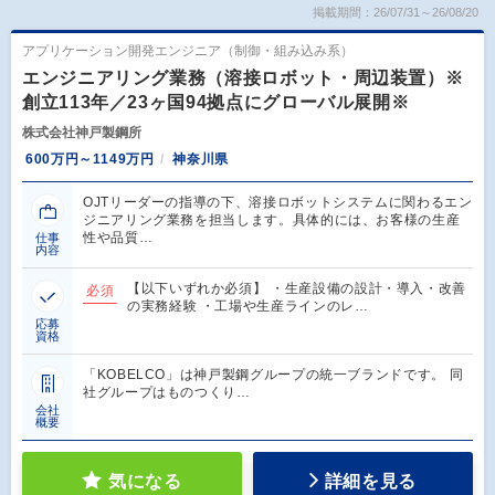
掲載期間：26/07/31～26/08/20
アプリケーション開発エンジニア（制御・組み込み系）
エンジニアリング業務（溶接ロボット・周辺装置）※
創立113年／23ヶ国94拠点にグローバル展開※
株式会社神戸製鋼所
600万円～1149万円
神奈川県
OJTリーダーの指導の下、溶接ロボットシステムに関わるエン
ジニアリング業務を担当します。具体的には、お客様の生産
性や品質…
仕事
内容
【以下いずれか必須】 ・生産設備の設計・導入・改善
必須
の実務経験 ・工場や生産ラインのレ…
応募
資格
「KOBELCO」は神戸製鋼グループの統一ブランドです。 同
社グループはものつくり…
会社
概要
気になる
詳細を見る