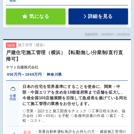
概要
気になる
詳細を見る
掲載期間：26/08/07～26/08/20
施工管理（建築）
NEW
戸建住宅施工管理（横浜）【転勤無し/分業制/直行直
帰可】
ヤマト住建株式会社
450万円～1049万円
神奈川県
日本の住宅を世界基準にすることを使命に、関東・中
部・中国エリアを含め全18都道府県まで店舗を拡大し、
仕事
今後全国100店舗展開を目指して急成長を遂げている同社
内容
にて施工管理の業務をお任せします。
◇営業・設計士と施工図面をチェック ◇工事日程を決め、協
力会社（30～40社）を手配 ◇各種申請書の作成 ◇着工・工
程・コスト…
・普通自動車運転免許をお持ちの方 ・建築施工管理の
必須