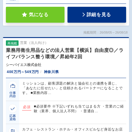
気になる
詳細を見る
掲載期間：26/08/05～26/08/18
営業（法人向け）
再掲載
業務用衛生用品などの法人営業【横浜】自由度◎／ラ
イフバランス整う環境／昇給年2回
シーバイエス株式会社
400万円～549万円
神奈川県
ミッションは、顧客課題の解決と協会社との連携を通じ、
「あなたに任せたい」と信頼されるパートナーになることで
す。 ■業務内容…
仕事
内容
■必須要件 ※下記いずれも当てはまる方 ・営業のご経
必須
験（業界、個人法人不問） ・普通自…
応募
資格
カフェ・レストラン・ホテル・オフィスビルなど身近なお店